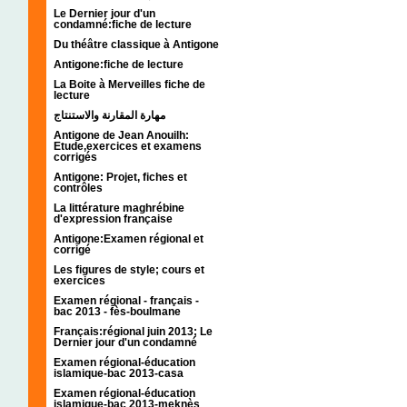
Le Dernier jour d'un
condamné:fiche de lecture
Du théâtre classique à Antigone
Antigone:fiche de lecture
La Boite à Merveilles fiche de
lecture
مهارة المقارنة والاستنتاج
Antigone de Jean Anouilh:
Etude,exercices et examens
corrigés
Antigone: Projet, fiches et
contrôles
La littérature maghrébine
d'expression française
Antigone:Examen régional et
corrigé
Les figures de style; cours et
exercices
Examen régional - français -
bac 2013 - fès-boulmane
Français:régional juin 2013; Le
Dernier jour d'un condamné
Examen régional-éducation
islamique-bac 2013-casa
Examen régional-éducation
islamique-bac 2013-meknès