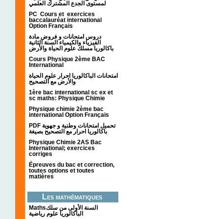
لمستوى الجدع المشترك العلمي
PC Cours et exercices
baccalauréat international
Option Français
دروس امتحانات و فروض مادة
الفيزياء والكيمياء السنة الثانية
باكالوريا مسلك علوم الحياة والأرض
Cours Physique 2ème BAC
International
امتحانات الباكالوريا احرار علوم الحياة
والأرض مع التصحيح
1ère bac international sc ex et
sc maths: Physique Chimie
Physique chimie 2ème bac
international Option Français
PDF تحميل امتحانات وطنية و جهوية
باكالوريا احرار مع التصحيح بصيغة
Physique Chimie 2AS Bac
International; exercices
corriges
Épreuves du bac et correction,
toutes options et toutes
matières
Les mathématiques
Mathsالسنة الأولى من سلك
الباكالوريا علوم رياضية