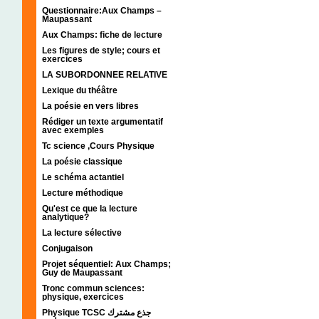
Questionnaire:Aux Champs –
Maupassant
Aux Champs: fiche de lecture
Les figures de style; cours et
exercices
LA SUBORDONNEE RELATIVE
Lexique du théâtre
La poésie en vers libres
Rédiger un texte argumentatif
avec exemples
Tc science ,Cours Physique
La poésie classique
Le schéma actantiel
Lecture méthodique
Qu'est ce que la lecture
analytique?
La lecture sélective
Conjugaison
Projet séquentiel: Aux Champs;
Guy de Maupassant
Tronc commun sciences:
physique, exercices
Physique TCSC جذع مشترك