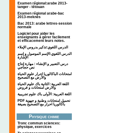
Examen régional:arabe 2013-
tanger - tétouan
Examen régional arabe-bac
2013-meknès
Bac 2013: arabe lettres-session
normale
Logiciel pour aider les
enseignants à gérer facilement
et efficacement leurs notes.
الدرس اللغوي:تذكير بدروس الإملاء
الدرس اللغوي:الإسم الموصول و إسم
الإشارة
درس التعبير و الإنشاء : مهارة إنتاج
نص حجاجي
امتحانات الباكالوريا احرار علوم الحياة
والأرض مع التصحيح
اللغة العربية: الثانية باك علوم الحياة
والارض امتحانات و فروض
اللغة العربية: الأولى باك علوم تجريبية
PDF تحميل امتحانات وطنية و جهوية
باكالوريا احرار مع التصحيح بصيغة
Physique chimie
Tronc commun sciences:
physique, exercices