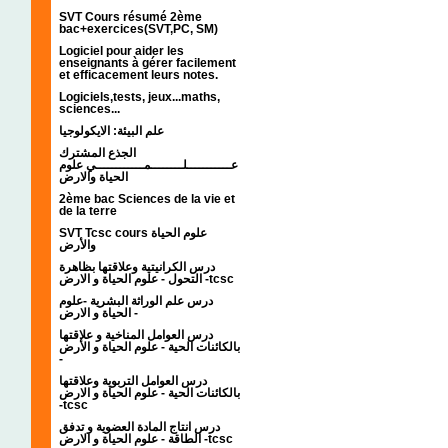
SVT Cours résumé 2ème
bac+exercices(SVT,PC, SM)
Logiciel pour aider les
enseignants à gérer facilement
et efficacement leurs notes.
Logiciels,tests, jeux...maths,
sciences...
علم البيئة: الايكولوجيا
الجذع المشترك
عـــــــــــلــــــــمــــــــــــي علوم
الحياة والارض
2ème bac Sciences de la vie et
de la terre
SVT Tcsc cours علوم الحياة
والأرض
درس الكرانيتية وعلاقتها بظاهرة
التحول - علوم الحياة و الارض -tcsc
درس علم الوراثة البشرية -علوم
الحياة و الارض -
درس العوامل المناخية و علاقتها
بالكائنات الحية - علوم الحياة و الأرض
-
درس العوامل التربوية وعلاقتها
بالكائنات الحية - علوم الحياة و الارض
-tcsc
درس انتاج المادة العضوية و تدفق
الطاقة - علوم الحياة و الارض -tcsc