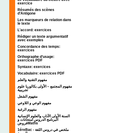
exercice
Résumés des scènes
d’Antigone
Les marqueurs de relation dans
le texte
L'accord: exercices
Rédiger un texte argumentatif
avec exemples
Concordance des temps:
exercices
Orthographe d’usage:
exercices PDF
Syntaxe: exercices
Vocabulaire: exercices PDF
مفهوم التقنية والعلم
مفهوم المجتمع – الأولى بكالوريا علوم
تجريبية
مفهوم الشغل
مفهوم الوعي و اللاوعي
مفهوم الرغبة
السنة الأولى الآداب والعلوم الإنسانية
البرنامج الدروس امتحانات و
فروضMaths
1éreBac - ملخص في دروس اللغة