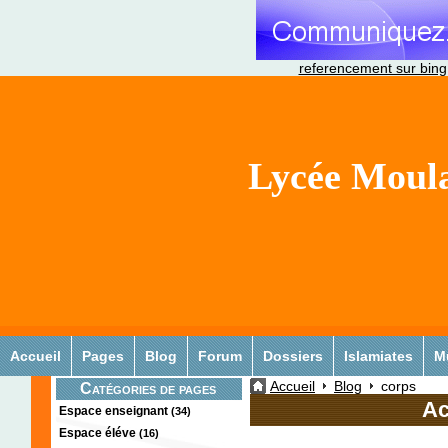
referencement sur bing
Lycée Moula
Accueil
Pages
Blog
Forum
Dossiers
Islamiates
M
Accueil
Blog
corps
Catégories de pages
Ac
Espace enseignant
(34)
Espace éléve
(16)