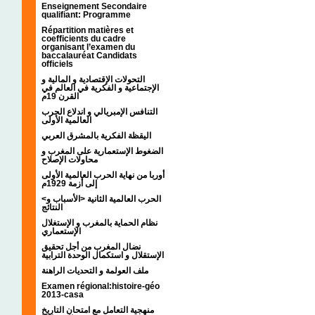
Enseignement Secondaire
qualifiant: Programme
Répartition matières et
coefficients du cadre
organisant l’examen du
baccalauréat Candidats
officiels
التحولات الإقتصادية و المالية و
الإجتماعية و الفكرية في العالم في
القرن 19م
التنافس الإمبريالي و اندلاع الحرب
العالمية الأولى
اليقظة الفكرية بالمشرق العربي
الضغوط الإستعمارية على المغرب و
محاولات الإصلاح
أوربا من نهاية الحرب العالمية الأولى
إلى أزمة 1929م
<الحرب العالمية الثانية <الأسباب و
النتائج
نظام الحماية بالمغرب و الإستغلال
الإستعماري
نضال المغرب من أجل تحقيق
الإستقلال و استكمال الوحدة الترابية
ملف العولمة و التحديات الراهنة
Examen régional:histoire-géo
2013-casa
منهجية التعامل مع امتحان التاريخ