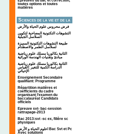
Épreuves du bac et correction,
toutes options et toutes
matières
Sciences de la vie et de la
terre
فرض محروس علوم الحياة والأرض
التشوهات التكتونیة المصاحبة لتكوین
السلاسل الجبلیة
طبيعة التشوهات التكتونية المميزة
لسلاسل الطمر والاصطدام
الثانية بكالوريا مسلك علوم رياضية
مبادئ وتقنيات الهندسة الوراثية
الثانية بكالوريا مسلك علوم رياضية
الدراسة الكمية للتغير :القياس
الإحيائي
Enseignement Secondaire
qualifiant: Programme
Répartition matières et
coefficients du cadre
organisant l’examen du
baccalauréat Candidats
officiels
Epreuve svt- bac-session
rattrapage-2013
Bac 2013:svt -sc ex, filière sc
physiques
اعلوم الحياة و الأرض Bac Svt et Pc
Avec solutions