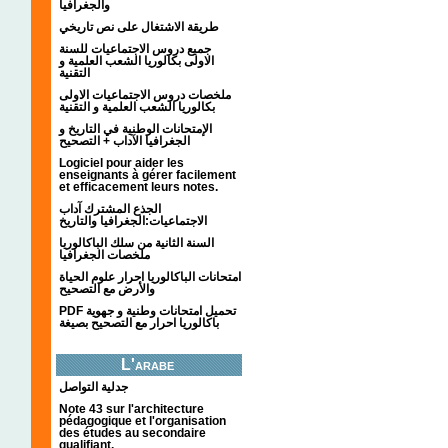
والجغرافيا
طريقة الاشتغال على نص تاريخي
جميع دروس الاجتماعيات للسنة
الاولى بكالوريا الشعب العلمية و
التقنية
ملخصات دروس الاجتماعيات الاولى
بكالوريا الشعب العلمية و التقنية
الإمتحانات الوطنية في التاريخ و
الجغرافيا الآداب + التصحيح
Logiciel pour aider les
enseignants à gérer facilement
et efficacement leurs notes.
الجذع المشترك آداب
الاجتماعيات:الجغرافيا والتاريخ
السنة الثانية من سلك الباكالوريا
ملخصات الجغرافيا
امتحانات الباكالوريا احرار علوم الحياة
والأرض مع التصحيح
PDF تحميل امتحانات وطنية و جهوية
باكالوريا احرار مع التصحيح بصيغة
L'arabe
جدلية التواصل
Note 43 sur l'architecture
pédagogique et l'organisation
des études au secondaire
qualifiant.