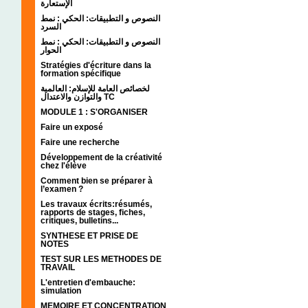
الإستعارة
النصوص و التطبيقات: الحكي : نمط
السرد
النصوص و التطبيقات: الحكي : نمط
الحوار
Stratégies d'écriture dans la
formation spécifique
لخصائص العامة للإسلام: العالمية
والتوازن والاعتدال TC
MODULE 1 : S'ORGANISER
Faire un exposé
Faire une recherche
Développement de la créativité
chez l'élève
Comment bien se préparer à
l’examen ?
Les travaux écrits:résumés,
rapports de stages, fiches,
critiques, bulletins...
SYNTHESE ET PRISE DE
NOTES
TEST SUR LES METHODES DE
TRAVAIL
L'entretien d'embauche:
simulation
MEMOIRE ET CONCENTRATION