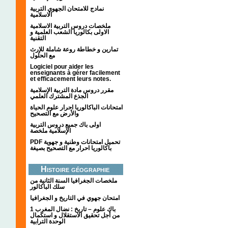
نمادج للامتحان الجهوي التربية
الاسلامية
ملخصات دروس التربية الاسلامية
الاولى بكالوريا الشعب العلمية و
التقنية
تمارين و خطاطة روعة شاملة للإرث
مع الحلول
Logiciel pour aider les
enseignants à gérer facilement
et efficacement leurs notes.
مقرر دروس مادة التربية الإسلامية
الجذع المشترك العلمي
امتحانات الباكالوريا احرار علوم الحياة
والأرض مع التصحيح
اولى باك جميع دروس التربية
الإسلامية ملخصة
PDF تحميل امتحانات وطنية و جهوية
باكالوريا احرار مع التصحيح بصيغة
Histoire géographie
ملخصات الجغرافيا السنة الثانية من
سلك الباكالور
امتحان جهوي في التاريخ و الجغرافيا
1 باك علوم – تاريخ : نضال المغرب
من أجل تحقيق الاستقلال و استكمال
الوحدة الترابية