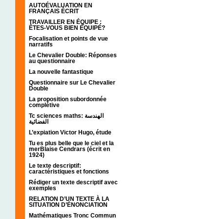
AUTOÉVALUATION EN
FRANÇAIS ÉCRIT
TRAVAILLER EN ÉQUIPE :
ÊTES-VOUS BIEN ÉQUIPÉ?
Focalisation et points de vue
narratifs
Le Chevalier Double: Réponses
au questionnaire
La nouvelle fantastique
Questionnaire sur Le Chevalier
Double
La proposition subordonnée
complétive
Tc sciences maths: الهندسة
الفضائية
L’expiation Victor Hugo, étude
Tu es plus belle que le ciel et la
merBlaise Cendrars (écrit en
1924)
Le texte descriptif:
caractéristiques et fonctions
Rédiger un texte descriptif avec
exemples
RELATION D’UN TEXTE À LA
SITUATION D’ÉNONCIATION
Mathématiques Tronc Commun