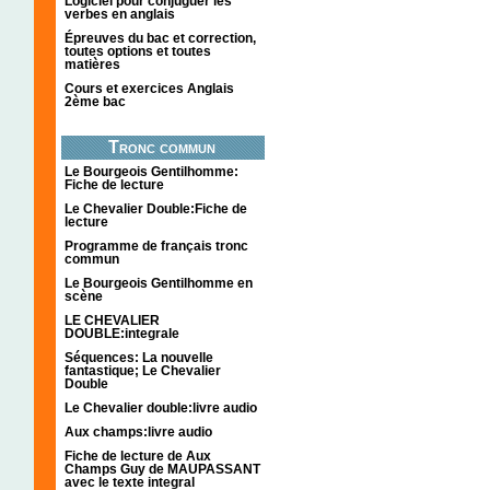
Logiciel pour conjuguer les
verbes en anglais
Épreuves du bac et correction,
toutes options et toutes
matières
Cours et exercices Anglais
2ème bac
Tronc commun
Le Bourgeois Gentilhomme:
Fiche de lecture
Le Chevalier Double:Fiche de
lecture
Programme de français tronc
commun
Le Bourgeois Gentilhomme en
scène
LE CHEVALIER
DOUBLE:integrale
Séquences: La nouvelle
fantastique; Le Chevalier
Double
Le Chevalier double:livre audio
Aux champs:livre audio
Fiche de lecture de Aux
Champs Guy de MAUPASSANT
avec le texte integral