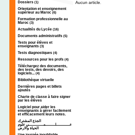
Dossiers
Aucun article.
(1)
Orientation et enseignement
supérieur au Maroc
(6)
Formation professionnelle au
Maroc
(3)
Actualités du Lycée
(16)
Documents administratifs
(5)
Tests pour élèves et
enseignants
(3)
Tests diagnostiques
(4)
Ressources pour les profs
(4)
Téléchargez des documents,
des tests, des devoirs, des
logiciels...
(4)
Bibliothèque virtuelle
Dernières pages et billets
ajoutés
Charte de classe à faire signer
par les élèves
Logiciel pour aider les
enseignants à gérer facilement
et efficacement leurs notes.
الجذع المشترك
عـــــــــــلــــــــمــــــــــــي علوم
الحياة والارض
Une journée inoubliable