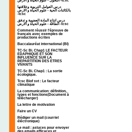
التحول - علوم الحياة و الارض -tcsc
درس العوامل التربوية وعلاقتها
بالكائنات الحية - علوم الحياة و الارض
-tcsc
درس انتاج المادة العضوية و تدفق
الطاقة - علوم الحياة و الارض -tcsc
Comment réussir l'épreuve de
français avec exemples de
productions écrites
Baccalauréat international (BI)
TC-Sc Bi. Chap1 LE FACTEUR
EDAPHIQUE ET SON
INFLUENCE SUR LA
REPARTITION DES ETRES
VIVANTS
TC-Sc Bi. Chap1 : La sortie
écologique.
Tcsc Biof svt : Le facteur
climatique
La communication: définition,
types et fonctions(Document à
télécharger)
La lettre de motivation
Faire un CV
Rédiger un mail (courriel
éléctronique)
Le mail : astuces pour envoyer
des emails efficaces et