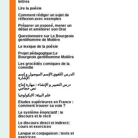
lettres
Lire la poésie
Comment rédiger un sujet de
réflexion avec exemples
Préparer un exposé, mener un
débat et améliorer son Oral
Questionnaire sur Le Bourgeois
gentilhomme de Molière
Le lexique de la poésie
Projet pédagogique:Le
Bourgeois gentilhomme Molière
Les procédés comiques de la
comédie
الدرس اللغوي:الإسم الموصول و إسم
الإشارة
درس التعبير و الإنشاء : مهارة إنتاج
نص حجاجي
علم البيئة: الايكولوجيا
Etudes supérieures en France :
comment trouver sa voie ?
Le système énonciatif : le
discours et le récit
Le discours direct et indirect:
cours et exercices
Langue et conjugaison : tests et
exercices