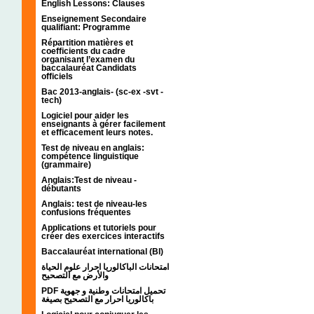
English Lessons: Clauses
Enseignement Secondaire
qualifiant: Programme
Répartition matières et
coefficients du cadre
organisant l’examen du
baccalauréat Candidats
officiels
Bac 2013-anglais- (sc-ex -svt -
tech)
Logiciel pour aider les
enseignants à gérer facilement
et efficacement leurs notes.
Test de niveau en anglais:
compétence linguistique
(grammaire)
Anglais:Test de niveau -
débutants
Anglais: test de niveau-les
confusions fréquentes
Applications et tutoriels pour
créer des exercices interactifs
Baccalauréat international (BI)
امتحانات الباكالوريا احرار علوم الحياة
والأرض مع التصحيح
PDF تحميل امتحانات وطنية و جهوية
باكالوريا احرار مع التصحيح بصيغة