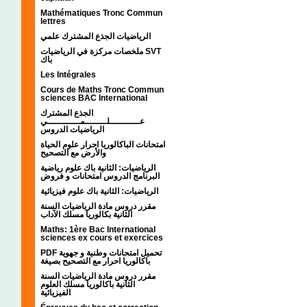
Mathématiques Tronc Commun
lettres
الرياضيات الجذع المشترك علمي
ملخصات مركزة في الرياضيات SVT
باك
Les Intégrales
Cours de Maths Tronc Commun
sciences BAC International
الجذع المشترك
عـــــــــــلــــــــمــــــــــــي
الرياضيات الدروس
امتحانات الباكالوريا احرار علوم الحياة
والأرض مع التصحيح
الرياضيات: الثانية باك علوم رياضية
البرنامج الدروس امتحانات و فروض
الرياضيات: الثانية باك علوم فيزيائية
مقرر دروس مادة الرياضيات السنة
الثانية بكالوريا مسلك الآداب
Maths: 1ère Bac International
sciences ex cours et exercices
PDF تحميل امتحانات وطنية و جهوية
باكالوريا احرار مع التصحيح بصيغة
مقرر دروس مادة الرياضيات السنة
الثانية باكالوريا مسلك العلوم
الفيزيائية