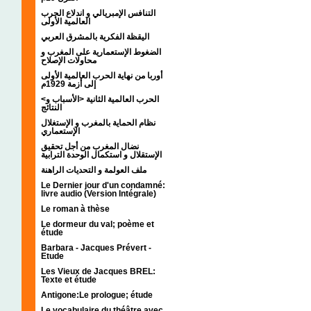
التنافس الإمبريالي و اندلاع الحرب
العالمية الأولى
اليقظة الفكرية بالمشرق العربي
الضغوط الإستعمارية على المغرب و
محاولات الإصلاح
أوربا من نهاية الحرب العالمية الأولى
إلى أزمة 1929م
<الحرب العالمية الثانية <الأسباب و
النتائج
نظام الحماية بالمغرب و الإستغلال
الإستعماري
نضال المغرب من أجل تحقيق
الإستقلال و استكمال الوحدة الترابية
ملف العولمة و التحديات الراهنة
Le Dernier jour d'un condamné:
livre audio (Version Intégrale)
Le roman à thèse
Le dormeur du val; poème et
étude
Barbara - Jacques Prévert -
Etude
Les Vieux de Jacques BREL:
Texte et étude
Antigone:Le prologue; étude
Le vocabulaire du théâtre avec