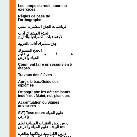
Les temps du récit; cours et
exercices
Règles de base de
l'orthographe
الرياضيات الجذع المشترك علمي
الجذع المشترك آداب
الاجتماعيات:الجغرافيا والتاريخ
جذع مشترك آداب :العربية
الجذع المشترك
عـــــــــــلــــــــمــــــــــــي علوم
الحياة والارض
Comment faire un résumé en 5
étapes
Travaux des élèves
Après le bac:Guide des
diplômes
Orthographe les déterminants
indéfinis : Maint, nul, plusieurs
Accentuation ou Signes
auxiliaires
SVT Tcsc cours علوم الحياة
والأرض
درس بعض التقنيات الميدانية لعلم
البيئة - علوم الحياة و الارض tcs
درس الكرانيتية وعلاقتها بظاهرة