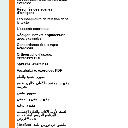
exercice
Résumés des scènes
d’Antigone
Les marqueurs de relation dans
le texte
L'accord: exercices
Rédiger un texte argumentatif
avec exemples
Concordance des temps:
exercices
Orthographe d’usage:
exercices PDF
Syntaxe: exercices
Vocabulaire: exercices PDF
مفهوم التقنية والعلم
مفهوم المجتمع – الأولى بكالوريا علوم
تجريبية
مفهوم الشغل
مفهوم الوعي و اللاوعي
مفهوم الرغبة
السنة الأولى الآداب والعلوم الإنسانية
البرنامج الدروس امتحانات و
فروضMaths
1éreBac - ملخص في دروس اللغة