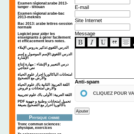
Examen régional:arabe 2013-
E-mail
tanger - tétouan
Examen régional arabe-bac
2013-meknès
Site Internet
Bac 2013: arabe lettres-session
normale
Message
Logiciel pour aider les
enseignants à gérer facilement
et efficacement leurs notes.
الدرس اللغوي:تذكير بدروس الإملاء
الدرس اللغوي:الإسم الموصول و إسم
الإشارة
درس التعبير و الإنشاء : مهارة إنتاج
نص حجاجي
امتحانات الباكالوريا احرار علوم الحياة
والأرض مع التصحيح
Anti-spam
اللغة العربية: الثانية باك علوم الحياة
والارض امتحانات و فروض
CLIQUEZ POUR V
اللغة العربية: الأولى باك علوم تجريبية
PDF تحميل امتحانات وطنية و جهوية
باكالوريا احرار مع التصحيح بصيغة
Physique chimie
Tronc commun sciences:
physique, exercices