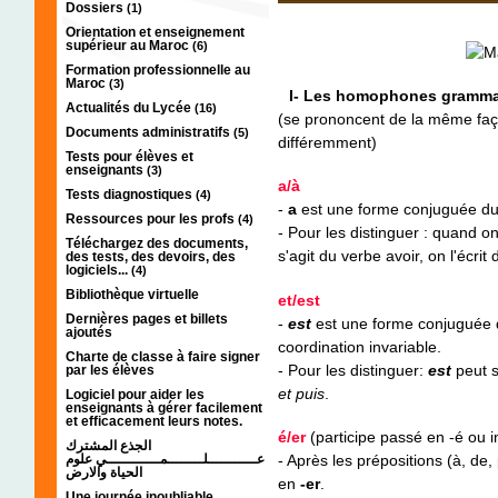
Dossiers
(1)
Orientation et enseignement
supérieur au Maroc
(6)
Formation professionnelle au
Maroc
(3)
I- Les homophones gramma
Actualités du Lycée
(16)
(se prononcent de la même faço
Documents administratifs
(5)
différemment)
Tests pour élèves et
enseignants
(3)
a/à
Tests diagnostiques
(4)
-
a
est une forme conjuguée du
Ressources pour les profs
(4)
- Pour les distinguer : quand on 
Téléchargez des documents,
s'agit du verbe avoir, on l'écrit
des tests, des devoirs, des
logiciels...
(4)
Bibliothèque virtuelle
et/est
Dernières pages et billets
-
est
est une forme conjuguée 
ajoutés
coordination invariable.
Charte de classe à faire signer
- Pour les distinguer:
est
peut 
par les élèves
et puis
.
Logiciel pour aider les
enseignants à gérer facilement
et efficacement leurs notes.
é/er
(participe passé en -é ou in
الجذع المشترك
- Après les prépositions (à, de, 
عـــــــــــلــــــــمــــــــــــي علوم
الحياة والارض
en
-er
.
Une journée inoubliable