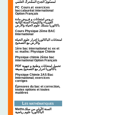
لمستوى الجدع المشترك العلمي
PC Cours et exercices
baccalauréat international
Option Français
دروس امتحانات و فروض مادة
الفيزياء والكيمياء السنة الثانية
باكالوريا مسلك علوم الحياة والأرض
Cours Physique 2ème BAC
International
امتحانات الباكالوريا احرار علوم الحياة
والأرض مع التصحيح
1ère bac international sc ex et
sc maths: Physique Chimie
Physique chimie 2ème bac
international Option Français
PDF تحميل امتحانات وطنية و جهوية
باكالوريا احرار مع التصحيح بصيغة
Physique Chimie 2AS Bac
International; exercices
corriges
Épreuves du bac et correction,
toutes options et toutes
matières
Les mathématiques
Mathsالسنة الأولى من سلك
الباكالوريا علوم رياضية