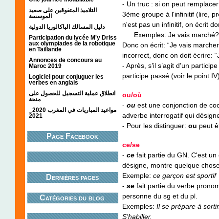
- Un truc : si on peut remplace
التلاميذ المتفوقين على صعيد
3ème groupe à l'infinitif (lire, pr
الموسسة
n'est pas un infinitif, on écrit d
دليل المسالك الباكالوريا الدولية
Exemples: Je vais marché?/ma
Participation du lycée M'y Driss
aux olympiades de la robotique
Donc on écrit: “Je vais marche
en Taillande
incorrect, donc on doit écrire: 
Annonces de concours au
- Après, s’il s’agit d’un partic
Maroc 2019
participe passé (voir le point IV
Logiciel pour conjuguer les
verbes en anglais
انطلاق عملية التسجيل للحصول على
ou/où
منحة
-
ou
est une conjonction de co
مواعيد المباريات في المغرب 2020_
adverbe interrogatif qui désign
2021
- Pour les distinguer:
ou
peut ê
Page Facebook
ce/se
-
ce
fait partie du GN. C'est un 
désigne, montre quelque chose
Exemple:
ce garçon est sportif
Dernières pages
-
se
fait partie du verbe pronomin
personne du sg et du pl.
Catégories du blog
Exemples:
Il se prépare à sorti
S'habiller.