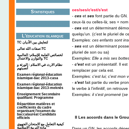
ces/ses/c'est/s'est
Statistiques
-
ces
et
ses
font partie du GN.
ceux-là ou celles-là; ses + nom
-
ces
est un déterminant démons
quelqu'un. (c'est le pluriel de c
L'éducation islamique
Exemples:
ces enfants sont ins
TC لتعايش بين الأديان
-
ses
est un déterminant possess
صفات الله تعالى:TC
pluriel de son ou sa)
لخصائص العامة للإسلام: العالمية
Exemples:
Elle a mis ses bottes
والتوازن والاعتدال TC
-
c'est
est un présentatif. Il est
نظام الارث في الاسلام : الورثة و
أنصبتهم
remplacer par cela est.
Examen régional-éducation
Exemples:
c'est lui; c'est mon v
islamique-bac 2013-casa
-
s'est
fait partie du verbe pr
Examen régional-éducation
islamique-bac 2013-meknès
le verbe à l'infinitif, on retrouv
Enseignement Secondaire
Exemples:
il s'est promené
(
se
qualifiant: Programme
Répartition matières et
coefficients du cadre
organisant l’examen du
baccalauréat Candidats
II Les accords dans le Gro
officiels
كيفية التعامل مع الامتحان الجهوي
"مادة التربية الإسلامية"
Dans un GN, les accords dépend