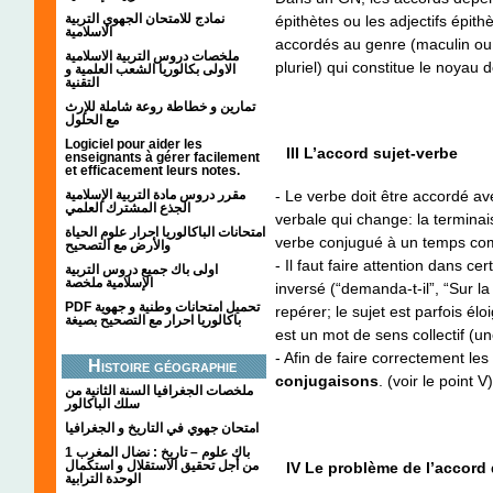
نمادج للامتحان الجهوي التربية
épithètes ou les adjectifs épit
الاسلامية
accordés au genre (maculin ou 
ملخصات دروس التربية الاسلامية
pluriel) qui constitue le noyau 
الاولى بكالوريا الشعب العلمية و
التقنية
تمارين و خطاطة روعة شاملة للإرث
مع الحلول
Logiciel pour aider les
III L’accord sujet-verbe
enseignants à gérer facilement
et efficacement leurs notes.
مقرر دروس مادة التربية الإسلامية
- Le verbe doit être accordé ave
الجذع المشترك العلمي
verbale qui change: la terminai
امتحانات الباكالوريا احرار علوم الحياة
verbe conjugué à un temps co
والأرض مع التصحيح
- Il faut faire attention dans cert
اولى باك جميع دروس التربية
الإسلامية ملخصة
inversé (“demanda-t-il”, “Sur la
PDF تحميل امتحانات وطنية و جهوية
repérer; le sujet est parfois éloi
باكالوريا احرار مع التصحيح بصيغة
est un mot de sens collectif (u
- Afin de faire correctement les 
Histoire géographie
conjugaisons
. (voir le point V)
ملخصات الجغرافيا السنة الثانية من
سلك الباكالور
امتحان جهوي في التاريخ و الجغرافيا
1 باك علوم – تاريخ : نضال المغرب
من أجل تحقيق الاستقلال و استكمال
IV Le problème de l’accord 
الوحدة الترابية