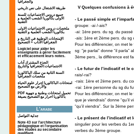
والجغرافيا
V Quelques confusions à év
طريقة الاشتغال على نص تاريخي
جميع دروس الاجتماعيات للسنة
الاولى بكالوريا الشعب العلمية و
- Le passé simple et l’imparfa
التقنية
groupe: -ai /-ais?
ملخصات دروس الاجتماعيات الاولى
-ai: 1ère pers. du sg. du passé
بكالوريا الشعب العلمية و التقنية
-ais: 1ère et 2ème pers. du sg d
الإمتحانات الوطنية في التاريخ و
الجغرافيا الآداب + التصحيح
Pour les différencier, on met l
Logiciel pour aider les
sg: “je parlai” donne “il parla” a
enseignants à gérer facilement
et efficacement leurs notes.
3ème pers., la différence est fac
الجذع المشترك آداب
الاجتماعيات:الجغرافيا والتاريخ
- Le futur de l’indicatif et le
السنة الثانية من سلك الباكالوريا
rais/-rai?
ملخصات الجغرافيا
-rais: 1ère et 2ème pers. du co
امتحانات الباكالوريا احرار علوم الحياة
والأرض مع التصحيح
-rai: 1ère personne du sg du futu
PDF تحميل امتحانات وطنية و جهوية
Pour les différencier, on met l
باكالوريا احرار مع التصحيح بصيغة
que je viendrais” donne “qu’il v
“qu’il viendra”. Sur la 3ème pers.
L'arabe
جدلية التواصل
- Le présent de l’indicatif et
Note 43 sur l'architecture
singulier pour les verbes du 1er
pédagogique et l'organisation
des études au secondaire
verbes du 3ème groupe.
qualifiant.