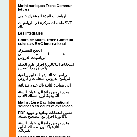
Mathématiques Tronc Commun
lettres
الرياضيات الجذع المشترك علمي
ملخصات مركزة في الرياضيات SVT
باك
Les Intégrales
Cours de Maths Tronc Commun
sciences BAC International
الجذع المشترك
عـــــــــــلــــــــمــــــــــــي
الرياضيات الدروس
امتحانات الباكالوريا احرار علوم الحياة
والأرض مع التصحيح
الرياضيات: الثانية باك علوم رياضية
البرنامج الدروس امتحانات و فروض
الرياضيات: الثانية باك علوم فيزيائية
مقرر دروس مادة الرياضيات السنة
الثانية بكالوريا مسلك الآداب
Maths: 1ère Bac International
sciences ex cours et exercices
PDF تحميل امتحانات وطنية و جهوية
باكالوريا احرار مع التصحيح بصيغة
مقرر دروس مادة الرياضيات السنة
الثانية باكالوريا مسلك العلوم
الفيزيائية