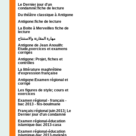
Le Dernier jour d'un
condamné:fiche de lecture
Du théâtre classique à Antigone
Antigone:fiche de lecture
La Boite à Merveilles fiche de
lecture
مهارة المقارنة والاستنتاج
Antigone de Jean Anouilh:
Etude,exercices et examens
corrigés
Antigone: Projet, fiches et
contrôles
La littérature maghrébine
d'expression française
Antigone:Examen régional et
corrigé
Les figures de style; cours et
exercices
Examen régional - français -
bac 2013 - fès-boulmane
Français:régional juin 2013; Le
Dernier jour d'un condamné
Examen régional-éducation
islamique-bac 2013-casa
Examen régional-éducation
islamique-bac 2013-meknès