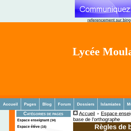
referencement sur bing
Lycée Moula
Accueil
Pages
Blog
Forum
Dossiers
Islamiates
M
Accueil
Espace ensei
Catégories de pages
base de l'orthographe
Espace enseignant
(34)
Règles de 
Espace éléve
(16)