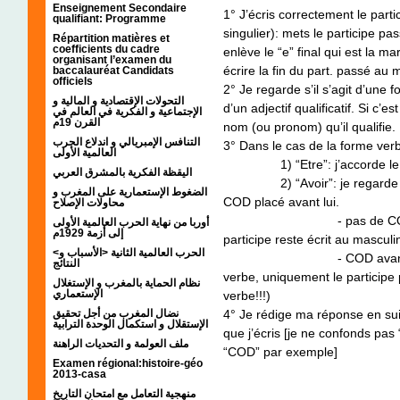
Enseignement Secondaire
1° J’écris correctement le par
qualifiant: Programme
singulier): mets le participe p
Répartition matières et
coefficients du cadre
enlève le “e” final qui est la 
organisant l’examen du
écrire la fin du part. passé au ma
baccalauréat Candidats
officiels
2° Je regarde s’il s’agit d’une 
التحولات الإقتصادية و المالية و
d’un adjectif qualificatif. Si c’e
الإجتماعية و الفكرية في العالم في
القرن 19م
nom (ou pronom) qu’il qualifie.
التنافس الإمبريالي و اندلاع الحرب
3° Dans le cas de la forme verbale
العالمية الأولى
1) “Etre”: j’accorde le part
اليقظة الفكرية بالمشرق العربي
2) “Avoir”: je regarde si le
الضغوط الإستعمارية على المغرب و
COD placé avant lui.
محاولات الإصلاح
- pas de COD ou COD p
أوربا من نهاية الحرب العالمية الأولى
إلى أزمة 1929م
participe reste écrit au masculin
<الحرب العالمية الثانية <الأسباب و
- COD avant le verbe: j
النتائج
verbe, uniquement le participe
نظام الحماية بالمغرب و الإستغلال
الإستعماري
verbe!!!)
نضال المغرب من أجل تحقيق
4° Je rédige ma réponse en suiv
الإستقلال و استكمال الوحدة الترابية
que j’écris [je ne confonds pas 
ملف العولمة و التحديات الراهنة
“COD” par exemple]
Examen régional:histoire-géo
2013-casa
منهجية التعامل مع امتحان التاريخ