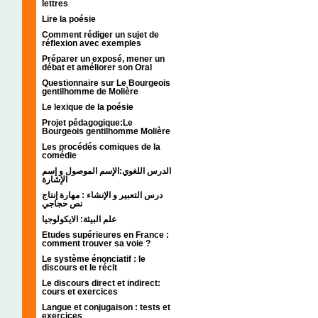
lettres
Lire la poésie
Comment rédiger un sujet de
réflexion avec exemples
Préparer un exposé, mener un
débat et améliorer son Oral
Questionnaire sur Le Bourgeois
gentilhomme de Molière
Le lexique de la poésie
Projet pédagogique:Le
Bourgeois gentilhomme Molière
Les procédés comiques de la
comédie
الدرس اللغوي:الإسم الموصول و إسم
الإشارة
درس التعبير و الإنشاء : مهارة إنتاج
نص حجاجي
علم البيئة: الايكولوجيا
Etudes supérieures en France :
comment trouver sa voie ?
Le système énonciatif : le
discours et le récit
Le discours direct et indirect:
cours et exercices
Langue et conjugaison : tests et
exercices