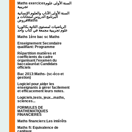
Maths exercicesالسنة الأولى علوم
تجريبية
السنة الأولى الآداب والعلوم الإنسانية
البرنامج الدروس امتحانات و
فروضMaths
الرياضيات لمستوى الثانية بكالوريا
علوم تجريبية مجمعة في كتاب واحد
Maths 1ère bac sc Maths
Enseignement Secondaire
qualifiant: Programme
Répartition matières et
coefficients du cadre
organisant l’examen du
baccalauréat Candidats
officiels
Bac 2013:Maths- (sc-éco et
gestion)
Logiciel pour aider les
enseignants à gérer facilement
et efficacement leurs notes.
Logiciels,tests, jeux...maths,
sciences...
FORMULES DE
MATHEMATIQUES
FINANCIERES
Maths financiers:Les intérêts
Maths fi: Equivalence de
capitaux