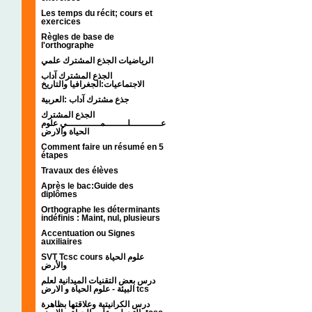
Les temps du récit; cours et
exercices
Règles de base de
l'orthographe
الرياضيات الجذع المشترك علمي
الجذع المشترك آداب
الاجتماعيات:الجغرافيا والتاريخ
جذع مشترك آداب :العربية
الجذع المشترك
عـــــــــــلــــــــمــــــــــــي علوم
الحياة والارض
Comment faire un résumé en 5
étapes
Travaux des élèves
Après le bac:Guide des
diplômes
Orthographe les déterminants
indéfinis : Maint, nul, plusieurs
Accentuation ou Signes
auxiliaires
SVT Tcsc cours علوم الحياة
والأرض
درس بعض التقنيات الميدانية لعلم
البيئة - علوم الحياة و الارض tcs
درس الكرانيتية وعلاقتها بظاهرة