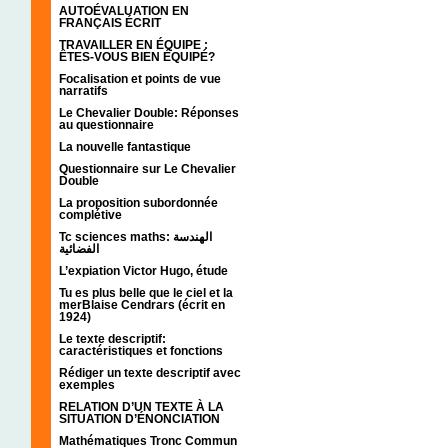
AUTOÉVALUATION EN
FRANÇAIS ÉCRIT
TRAVAILLER EN ÉQUIPE :
ÊTES-VOUS BIEN ÉQUIPÉ?
Focalisation et points de vue
narratifs
Le Chevalier Double: Réponses
au questionnaire
La nouvelle fantastique
Questionnaire sur Le Chevalier
Double
La proposition subordonnée
complétive
Tc sciences maths: الهندسة
الفضائية
L’expiation Victor Hugo, étude
Tu es plus belle que le ciel et la
merBlaise Cendrars (écrit en
1924)
Le texte descriptif:
caractéristiques et fonctions
Rédiger un texte descriptif avec
exemples
RELATION D’UN TEXTE À LA
SITUATION D’ÉNONCIATION
Mathématiques Tronc Commun