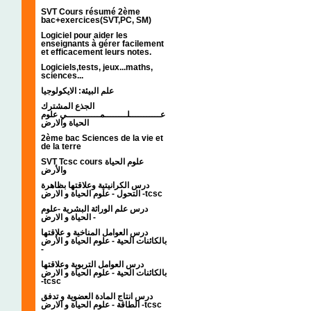
SVT Cours résumé 2ème
bac+exercices(SVT,PC, SM)
Logiciel pour aider les
enseignants à gérer facilement
et efficacement leurs notes.
Logiciels,tests, jeux...maths,
sciences...
علم البيئة: الايكولوجيا
الجذع المشترك
عـــــــــــلــــــــمــــــــــــي علوم
الحياة والارض
2ème bac Sciences de la vie et
de la terre
SVT Tcsc cours علوم الحياة
والأرض
درس الكرانيتية وعلاقتها بظاهرة
التحول - علوم الحياة و الارض -tcsc
درس علم الوراثة البشرية -علوم
الحياة و الارض -
درس العوامل المناخية و علاقتها
بالكائنات الحية - علوم الحياة و الأرض
-
درس العوامل التربوية وعلاقتها
بالكائنات الحية - علوم الحياة و الارض
-tcsc
درس انتاج المادة العضوية و تدفق
الطاقة - علوم الحياة و الارض -tcsc