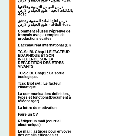
التحول - علوم الحياة و الارض -tcsc
درس العوامل التربوية وعلاقتها
بالكائنات الحية - علوم الحياة و الارض
-tcsc
درس انتاج المادة العضوية و تدفق
الطاقة - علوم الحياة و الارض -tcsc
Comment réussir l'épreuve de
français avec exemples de
productions écrites
Baccalauréat international (BI)
TC-Sc Bi. Chap1 LE FACTEUR
EDAPHIQUE ET SON
INFLUENCE SUR LA
REPARTITION DES ETRES
VIVANTS
TC-Sc Bi. Chap1 : La sortie
écologique.
Tcsc Biof svt : Le facteur
climatique
La communication: définition,
types et fonctions(Document à
télécharger)
La lettre de motivation
Faire un CV
Rédiger un mail (courriel
éléctronique)
Le mail : astuces pour envoyer
des emails efficaces et