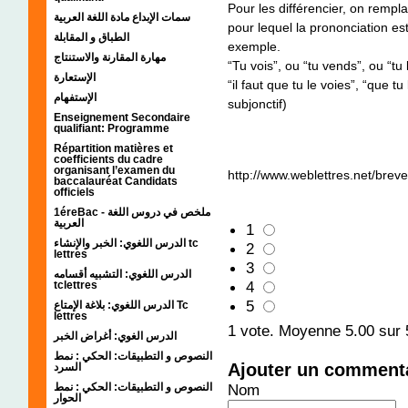
Pour les différencier, on rempl
سمات الإبداع مادة اللغة العربية
pour lequel la prononciation est
الطباق و المقابلة
exemple.
مهارة المقارنة والاستنتاج
“Tu vois”, ou “tu vends”, ou “tu l
الإستعارة
“il faut que tu le voies”, “que t
الإستفهام
subjonctif)
Enseignement Secondaire
qualifiant: Programme
Répartition matières et
coefficients du cadre
organisant l’examen du
http://www.weblettres.net/bre
baccalauréat Candidats
officiels
1éreBac - ملخص في دروس اللغة
العربية
1
الدرس اللغوي: الخبر والإنشاء tc
2
lettres
3
الدرس اللغوي: التشبيه أقسامه
4
tclettres
5
الدرس اللغوي: بلاغة الإمتاع Tc
lettres
1
vote. Moyenne
5.00
sur 
الدرس الغوي: أغراض الخبر
النصوص و التطبيقات: الحكي : نمط
Ajouter un comment
السرد
النصوص و التطبيقات: الحكي : نمط
Nom
الحوار