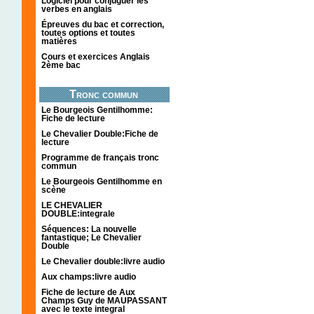
Logiciel pour conjuguer les
verbes en anglais
Épreuves du bac et correction,
toutes options et toutes
matières
Cours et exercices Anglais
2ème bac
Tronc commun
Le Bourgeois Gentilhomme:
Fiche de lecture
Le Chevalier Double:Fiche de
lecture
Programme de français tronc
commun
Le Bourgeois Gentilhomme en
scène
LE CHEVALIER
DOUBLE:integrale
Séquences: La nouvelle
fantastique; Le Chevalier
Double
Le Chevalier double:livre audio
Aux champs:livre audio
Fiche de lecture de Aux
Champs Guy de MAUPASSANT
avec le texte integral