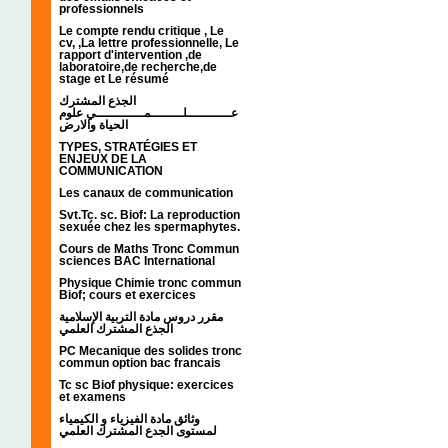
professionnels
Le compte rendu critique , Le
cv, ,La lettre professionnelle, Le
rapport d'intervention ,de
laboratoire,de recherche,de
stage et Le résumé
الجذع المشترك
عـــــــــــلــــــــمــــــــــــي علوم
الحياة والارض
TYPES, STRATÉGIES ET
ENJEUX DE LA
COMMUNICATION
Les canaux de communication
Svt.Tc. sc. Biof: La reproduction
sexuée chez les spermaphytes.
Cours de Maths Tronc Commun
sciences BAC International
Physique Chimie tronc commun
Biof; cours et exercices
مقرر دروس مادة التربية الإسلامية
الجذع المشترك العلمي
PC Mecanique des solides tronc
commun option bac francais
Tc sc Biof physique: exercices
et examens
وثائق مادة الفيزياء و الكيمياء
لمستوى الجدع المشترك العلمي