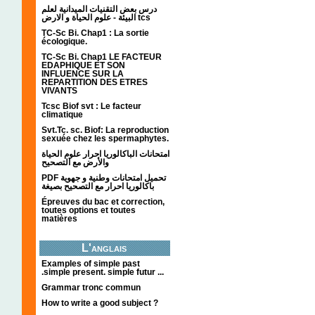
درس بعض التقنيات الميدانية لعلم
البيئة - علوم الحياة و الارض tcs
TC-Sc Bi. Chap1 : La sortie
écologique.
TC-Sc Bi. Chap1 LE FACTEUR
EDAPHIQUE ET SON
INFLUENCE SUR LA
REPARTITION DES ETRES
VIVANTS
Tcsc Biof svt : Le facteur
climatique
Svt.Tc. sc. Biof: La reproduction
sexuée chez les spermaphytes.
امتحانات الباكالوريا احرار علوم الحياة
والأرض مع التصحيح
PDF تحميل امتحانات وطنية و جهوية
باكالوريا احرار مع التصحيح بصيغة
Épreuves du bac et correction,
toutes options et toutes
matières
L'anglais
Examples of simple past
.simple present. simple futur ...
Grammar tronc commun
How to write a good subject ?