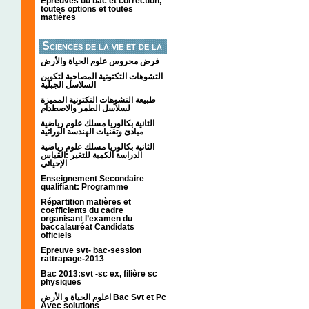
Épreuves du bac et correction,
toutes options et toutes
matières
Sciences de la vie et de la
terre
فرض محروس علوم الحياة والأرض
التشوهات التكتونیة المصاحبة لتكوین
السلاسل الجبلیة
طبيعة التشوهات التكتونية المميزة
لسلاسل الطمر والاصطدام
الثانية بكالوريا مسلك علوم رياضية
مبادئ وتقنيات الهندسة الوراثية
الثانية بكالوريا مسلك علوم رياضية
الدراسة الكمية للتغير :القياس
الإحيائي
Enseignement Secondaire
qualifiant: Programme
Répartition matières et
coefficients du cadre
organisant l’examen du
baccalauréat Candidats
officiels
Epreuve svt- bac-session
rattrapage-2013
Bac 2013:svt -sc ex, filière sc
physiques
اعلوم الحياة و الأرض Bac Svt et Pc
Avec solutions