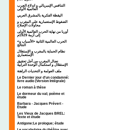
التنافس الإمبريالي و اندلاع الحرب
العالمية الأولى
اليقظة الفكرية بالمشرق العربي
الضغوط الإستعمارية على المغرب و
محاولات الإصلاح
أوربا من نهاية الحرب العالمية الأولى
إلى أزمة 1929م
<الحرب العالمية الثانية <الأسباب و
النتائج
نظام الحماية بالمغرب و الإستغلال
الإستعماري
نضال المغرب من أجل تحقيق
الإستقلال و استكمال الوحدة الترابية
ملف العولمة و التحديات الراهنة
Le Dernier jour d'un condamné:
livre audio (Version Intégrale)
Le roman à thèse
Le dormeur du val; poème et
étude
Barbara - Jacques Prévert -
Etude
Les Vieux de Jacques BREL:
Texte et étude
Antigone:Le prologue; étude
Le vocabulaire du théâtre avec