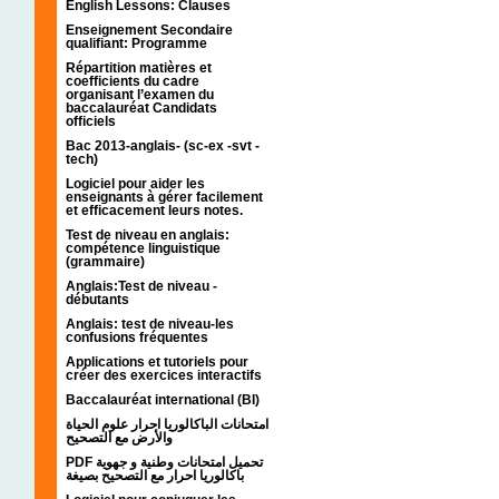
English Lessons: Clauses
Enseignement Secondaire
qualifiant: Programme
Répartition matières et
coefficients du cadre
organisant l’examen du
baccalauréat Candidats
officiels
Bac 2013-anglais- (sc-ex -svt -
tech)
Logiciel pour aider les
enseignants à gérer facilement
et efficacement leurs notes.
Test de niveau en anglais:
compétence linguistique
(grammaire)
Anglais:Test de niveau -
débutants
Anglais: test de niveau-les
confusions fréquentes
Applications et tutoriels pour
créer des exercices interactifs
Baccalauréat international (BI)
امتحانات الباكالوريا احرار علوم الحياة
والأرض مع التصحيح
PDF تحميل امتحانات وطنية و جهوية
باكالوريا احرار مع التصحيح بصيغة