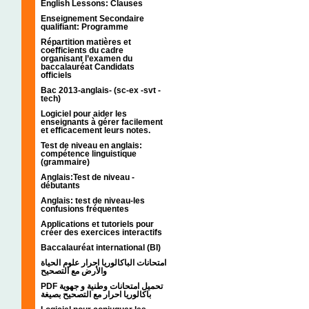
English Lessons: Clauses
Enseignement Secondaire
qualifiant: Programme
Répartition matières et
coefficients du cadre
organisant l’examen du
baccalauréat Candidats
officiels
Bac 2013-anglais- (sc-ex -svt -
tech)
Logiciel pour aider les
enseignants à gérer facilement
et efficacement leurs notes.
Test de niveau en anglais:
compétence linguistique
(grammaire)
Anglais:Test de niveau -
débutants
Anglais: test de niveau-les
confusions fréquentes
Applications et tutoriels pour
créer des exercices interactifs
Baccalauréat international (BI)
امتحانات الباكالوريا احرار علوم الحياة
والأرض مع التصحيح
PDF تحميل امتحانات وطنية و جهوية
باكالوريا احرار مع التصحيح بصيغة