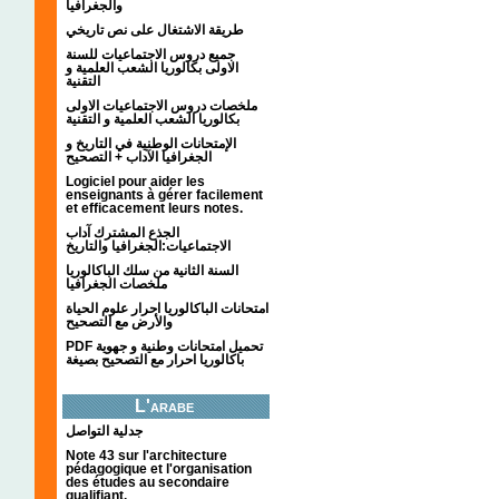
والجغرافيا
طريقة الاشتغال على نص تاريخي
جميع دروس الاجتماعيات للسنة
الاولى بكالوريا الشعب العلمية و
التقنية
ملخصات دروس الاجتماعيات الاولى
بكالوريا الشعب العلمية و التقنية
الإمتحانات الوطنية في التاريخ و
الجغرافيا الآداب + التصحيح
Logiciel pour aider les
enseignants à gérer facilement
et efficacement leurs notes.
الجذع المشترك آداب
الاجتماعيات:الجغرافيا والتاريخ
السنة الثانية من سلك الباكالوريا
ملخصات الجغرافيا
امتحانات الباكالوريا احرار علوم الحياة
والأرض مع التصحيح
PDF تحميل امتحانات وطنية و جهوية
باكالوريا احرار مع التصحيح بصيغة
L'arabe
جدلية التواصل
Note 43 sur l'architecture
pédagogique et l'organisation
des études au secondaire
qualifiant.