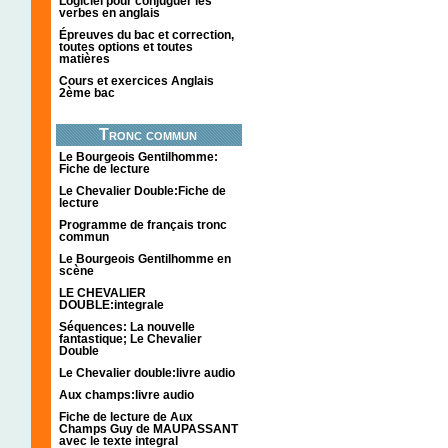
Logiciel pour conjuguer les
verbes en anglais
Épreuves du bac et correction,
toutes options et toutes
matières
Cours et exercices Anglais
2ème bac
Tronc commun
Le Bourgeois Gentilhomme:
Fiche de lecture
Le Chevalier Double:Fiche de
lecture
Programme de français tronc
commun
Le Bourgeois Gentilhomme en
scène
LE CHEVALIER
DOUBLE:integrale
Séquences: La nouvelle
fantastique; Le Chevalier
Double
Le Chevalier double:livre audio
Aux champs:livre audio
Fiche de lecture de Aux
Champs Guy de MAUPASSANT
avec le texte integral