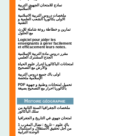
نمادج للامتحان الجهوي التربية
الاسلامية
ملخصات دروس التربية الاسلامية
الاولى بكالوريا الشعب العلمية و
التقنية
تمارين و خطاطة روعة شاملة للإرث
مع الحلول
Logiciel pour aider les
enseignants à gérer facilement
et efficacement leurs notes.
مقرر دروس مادة التربية الإسلامية
الجذع المشترك العلمي
امتحانات الباكالوريا احرار علوم الحياة
والأرض مع التصحيح
اولى باك جميع دروس التربية
الإسلامية ملخصة
PDF تحميل امتحانات وطنية و جهوية
باكالوريا احرار مع التصحيح بصيغة
Histoire géographie
ملخصات الجغرافيا السنة الثانية من
سلك الباكالور
امتحان جهوي في التاريخ و الجغرافيا
1 باك علوم – تاريخ : نضال المغرب
من أجل تحقيق الاستقلال و استكمال
الوحدة الترابية