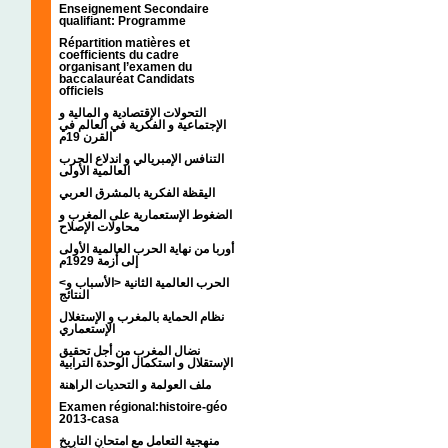
Enseignement Secondaire
qualifiant: Programme
Répartition matières et
coefficients du cadre
organisant l’examen du
baccalauréat Candidats
officiels
التحولات الإقتصادية و المالية و
الإجتماعية و الفكرية في العالم في
القرن 19م
التنافس الإمبريالي و اندلاع الحرب
العالمية الأولى
اليقظة الفكرية بالمشرق العربي
الضغوط الإستعمارية على المغرب و
محاولات الإصلاح
أوربا من نهاية الحرب العالمية الأولى
إلى أزمة 1929م
<الحرب العالمية الثانية <الأسباب و
النتائج
نظام الحماية بالمغرب و الإستغلال
الإستعماري
نضال المغرب من أجل تحقيق
الإستقلال و استكمال الوحدة الترابية
ملف العولمة و التحديات الراهنة
Examen régional:histoire-géo
2013-casa
منهجية التعامل مع امتحان التاريخ