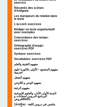
exercice
Résumés des scènes
d’Antigone
Les marqueurs de relation dans
le texte
L'accord: exercices
Rédiger un texte argumentatif
avec exemples
Concordance des temps:
exercices
Orthographe d’usage:
exercices PDF
Syntaxe: exercices
Vocabulaire: exercices PDF
مفهوم التقنية والعلم
مفهوم المجتمع – الأولى بكالوريا علوم
تجريبية
مفهوم الشغل
مفهوم الوعي و اللاوعي
مفهوم الرغبة
السنة الأولى الآداب والعلوم الإنسانية
البرنامج الدروس امتحانات و
فروضMaths
1éreBac - ملخص في دروس اللغة