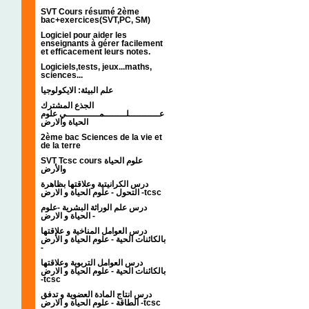
SVT Cours résumé 2ème
bac+exercices(SVT,PC, SM)
Logiciel pour aider les
enseignants à gérer facilement
et efficacement leurs notes.
Logiciels,tests, jeux...maths,
sciences...
علم البيئة: الايكولوجيا
الجذع المشترك
عـــــــــــلــــــــمــــــــــــي علوم
الحياة والارض
2ème bac Sciences de la vie et
de la terre
SVT Tcsc cours علوم الحياة
والأرض
درس الكرانيتية وعلاقتها بظاهرة
التحول - علوم الحياة و الارض -tcsc
درس علم الوراثة البشرية -علوم
الحياة و الارض -
درس العوامل المناخية و علاقتها
بالكائنات الحية - علوم الحياة و الأرض
-
درس العوامل التربوية وعلاقتها
بالكائنات الحية - علوم الحياة و الارض
-tcsc
درس انتاج المادة العضوية و تدفق
الطاقة - علوم الحياة و الارض -tcsc