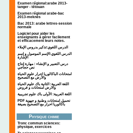
Examen régional:arabe 2013-
tanger - tétouan
Examen régional arabe-bac
2013-meknès
Bac 2013: arabe lettres-session
normale
Logiciel pour aider les
enseignants à gérer facilement
et efficacement leurs notes.
الدرس اللغوي:تذكير بدروس الإملاء
الدرس اللغوي:الإسم الموصول و إسم
الإشارة
درس التعبير و الإنشاء : مهارة إنتاج
نص حجاجي
امتحانات الباكالوريا احرار علوم الحياة
والأرض مع التصحيح
اللغة العربية: الثانية باك علوم الحياة
والارض امتحانات و فروض
اللغة العربية: الأولى باك علوم تجريبية
PDF تحميل امتحانات وطنية و جهوية
باكالوريا احرار مع التصحيح بصيغة
Physique chimie
Tronc commun sciences:
physique, exercices