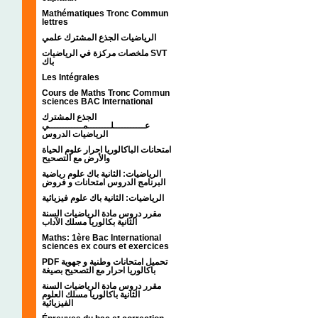
Mathématiques Tronc Commun
lettres
الرياضيات الجذع المشترك علمي
ملخصات مركزة في الرياضيات SVT
باك
Les Intégrales
Cours de Maths Tronc Commun
sciences BAC International
الجذع المشترك
عـــــــــــلــــــــمــــــــــــي
الرياضيات الدروس
امتحانات الباكالوريا احرار علوم الحياة
والأرض مع التصحيح
الرياضيات: الثانية باك علوم رياضية
البرنامج الدروس امتحانات و فروض
الرياضيات: الثانية باك علوم فيزيائية
مقرر دروس مادة الرياضيات السنة
الثانية بكالوريا مسلك الآداب
Maths: 1ère Bac International
sciences ex cours et exercices
PDF تحميل امتحانات وطنية و جهوية
باكالوريا احرار مع التصحيح بصيغة
مقرر دروس مادة الرياضيات السنة
الثانية باكالوريا مسلك العلوم
الفيزيائية