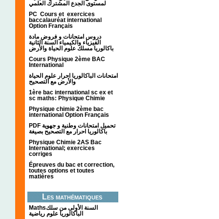
لمستوى الجدع المشترك العلمي
PC Cours et exercices
baccalauréat international
Option Français
دروس امتحانات و فروض مادة
الفيزياء والكيمياء السنة الثانية
باكالوريا مسلك علوم الحياة والأرض
Cours Physique 2ème BAC
International
امتحانات الباكالوريا احرار علوم الحياة
والأرض مع التصحيح
1ère bac international sc ex et
sc maths: Physique Chimie
Physique chimie 2ème bac
international Option Français
PDF تحميل امتحانات وطنية و جهوية
باكالوريا احرار مع التصحيح بصيغة
Physique Chimie 2AS Bac
International; exercices
corriges
Épreuves du bac et correction,
toutes options et toutes
matières
Les mathématiques
Mathsالسنة الأولى من سلك
الباكالوريا علوم رياضية