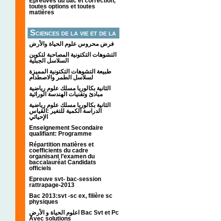
Épreuves du bac et correction,
toutes options et toutes
matières
Sciences de la vie et de la
terre
فرض محروس علوم الحياة والأرض
التشوهات التكتونیة المصاحبة لتكوین
السلاسل الجبلیة
طبيعة التشوهات التكتونية المميزة
لسلاسل الطمر والاصطدام
الثانية بكالوريا مسلك علوم رياضية
مبادئ وتقنيات الهندسة الوراثية
الثانية بكالوريا مسلك علوم رياضية
الدراسة الكمية للتغير :القياس
الإحيائي
Enseignement Secondaire
qualifiant: Programme
Répartition matières et
coefficients du cadre
organisant l’examen du
baccalauréat Candidats
officiels
Epreuve svt- bac-session
rattrapage-2013
Bac 2013:svt -sc ex, filière sc
physiques
اعلوم الحياة و الأرض Bac Svt et Pc
Avec solutions