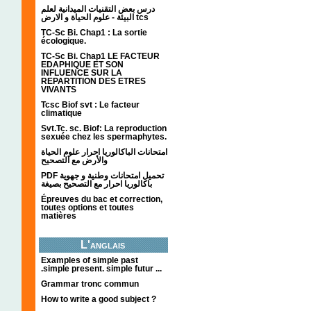
درس بعض التقنيات الميدانية لعلم
البيئة - علوم الحياة و الارض tcs
TC-Sc Bi. Chap1 : La sortie
écologique.
TC-Sc Bi. Chap1 LE FACTEUR
EDAPHIQUE ET SON
INFLUENCE SUR LA
REPARTITION DES ETRES
VIVANTS
Tcsc Biof svt : Le facteur
climatique
Svt.Tc. sc. Biof: La reproduction
sexuée chez les spermaphytes.
امتحانات الباكالوريا احرار علوم الحياة
والأرض مع التصحيح
PDF تحميل امتحانات وطنية و جهوية
باكالوريا احرار مع التصحيح بصيغة
Épreuves du bac et correction,
toutes options et toutes
matières
L'anglais
Examples of simple past
.simple present. simple futur ...
Grammar tronc commun
How to write a good subject ?