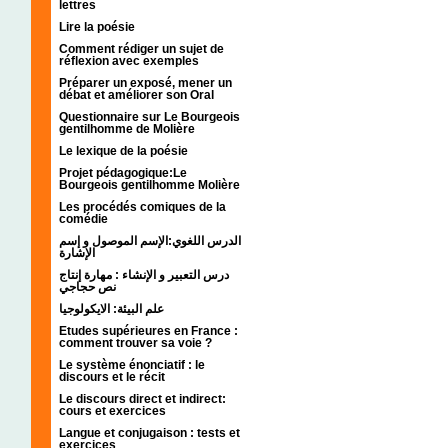
lettres
Lire la poésie
Comment rédiger un sujet de
réflexion avec exemples
Préparer un exposé, mener un
débat et améliorer son Oral
Questionnaire sur Le Bourgeois
gentilhomme de Molière
Le lexique de la poésie
Projet pédagogique:Le
Bourgeois gentilhomme Molière
Les procédés comiques de la
comédie
الدرس اللغوي:الإسم الموصول و إسم
الإشارة
درس التعبير و الإنشاء : مهارة إنتاج
نص حجاجي
علم البيئة: الايكولوجيا
Etudes supérieures en France :
comment trouver sa voie ?
Le système énonciatif : le
discours et le récit
Le discours direct et indirect:
cours et exercices
Langue et conjugaison : tests et
exercices