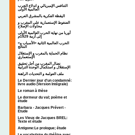
التنافس الإمبريالي و اندلاع الحرب
العالمية الأولى
اليقظة الفكرية بالمشرق العربي
الضغوط الإستعمارية على المغرب و
محاولات الإصلاح
أوربا من نهاية الحرب العالمية الأولى
إلى أزمة 1929م
<الحرب العالمية الثانية <الأسباب و
النتائج
نظام الحماية بالمغرب و الإستغلال
الإستعماري
نضال المغرب من أجل تحقيق
الإستقلال و استكمال الوحدة الترابية
ملف العولمة و التحديات الراهنة
Le Dernier jour d'un condamné:
livre audio (Version Intégrale)
Le roman à thèse
Le dormeur du val; poème et
étude
Barbara - Jacques Prévert -
Etude
Les Vieux de Jacques BREL:
Texte et étude
Antigone:Le prologue; étude
Le vocabulaire du théâtre avec