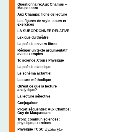
Questionnaire:Aux Champs –
Maupassant
Aux Champs: fiche de lecture
Les figures de style; cours et
exercices
LA SUBORDONNEE RELATIVE
Lexique du théâtre
La poésie en vers libres
Rédiger un texte argumentatif
avec exemples
Tc science ,Cours Physique
La poésie classique
Le schéma actantiel
Lecture méthodique
Qu'est ce que la lecture
analytique?
La lecture sélective
Conjugaison
Projet séquentiel: Aux Champs;
Guy de Maupassant
Tronc commun sciences:
physique, exercices
Physique TCSC جذع مشترك