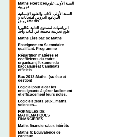
Maths exercicesالسنة الأولى علوم
تجريبية
السنة الأولى الآداب والعلوم الإنسانية
البرنامج الدروس امتحانات و
فروضMaths
الرياضيات لمستوى الثانية بكالوريا
علوم تجريبية مجمعة في كتاب واحد
Maths 1ère bac sc Maths
Enseignement Secondaire
qualifiant: Programme
Répartition matières et
coefficients du cadre
organisant l’examen du
baccalauréat Candidats
officiels
Bac 2013:Maths- (sc-éco et
gestion)
Logiciel pour aider les
enseignants à gérer facilement
et efficacement leurs notes.
Logiciels,tests, jeux...maths,
sciences...
FORMULES DE
MATHEMATIQUES
FINANCIERES
Maths financiers:Les intérêts
Maths fi: Equivalence de
capitaux