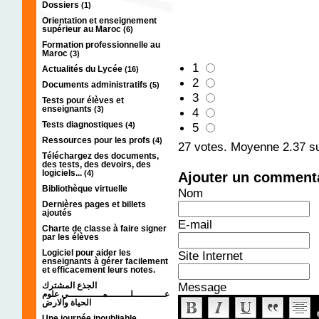
Dossiers
(1)
Orientation et enseignement
supérieur au Maroc
(6)
Formation professionnelle au
Maroc
(3)
1
Actualités du Lycée
(16)
2
Documents administratifs
(5)
3
Tests pour élèves et
enseignants
(3)
4
Tests diagnostiques
(4)
5
Ressources pour les profs
(4)
27
votes. Moyenne
2.37
su
Téléchargez des documents,
des tests, des devoirs, des
logiciels...
(4)
Ajouter un comment
Bibliothèque virtuelle
Nom
Dernières pages et billets
ajoutés
E-mail
Charte de classe à faire signer
par les élèves
Logiciel pour aider les
Site Internet
enseignants à gérer facilement
et efficacement leurs notes.
Message
الجذع المشترك
عـــــــــــلــــــــمــــــــــــي علوم
الحياة والارض
Une journée inoubliable