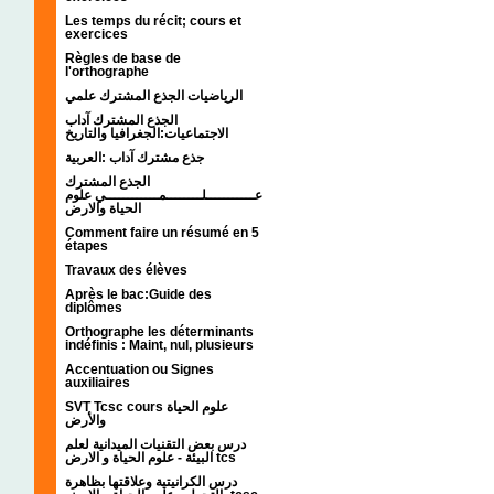
Les temps du récit; cours et
exercices
Règles de base de
l'orthographe
الرياضيات الجذع المشترك علمي
الجذع المشترك آداب
الاجتماعيات:الجغرافيا والتاريخ
جذع مشترك آداب :العربية
الجذع المشترك
عـــــــــــلــــــــمــــــــــــي علوم
الحياة والارض
Comment faire un résumé en 5
étapes
Travaux des élèves
Après le bac:Guide des
diplômes
Orthographe les déterminants
indéfinis : Maint, nul, plusieurs
Accentuation ou Signes
auxiliaires
SVT Tcsc cours علوم الحياة
والأرض
درس بعض التقنيات الميدانية لعلم
البيئة - علوم الحياة و الارض tcs
درس الكرانيتية وعلاقتها بظاهرة