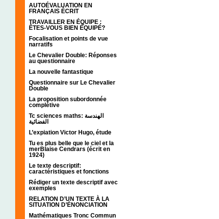
AUTOÉVALUATION EN
FRANÇAIS ÉCRIT
TRAVAILLER EN ÉQUIPE :
ÊTES-VOUS BIEN ÉQUIPÉ?
Focalisation et points de vue
narratifs
Le Chevalier Double: Réponses
au questionnaire
La nouvelle fantastique
Questionnaire sur Le Chevalier
Double
La proposition subordonnée
complétive
Tc sciences maths: الهندسة
الفضائية
L’expiation Victor Hugo, étude
Tu es plus belle que le ciel et la
merBlaise Cendrars (écrit en
1924)
Le texte descriptif:
caractéristiques et fonctions
Rédiger un texte descriptif avec
exemples
RELATION D’UN TEXTE À LA
SITUATION D’ÉNONCIATION
Mathématiques Tronc Commun