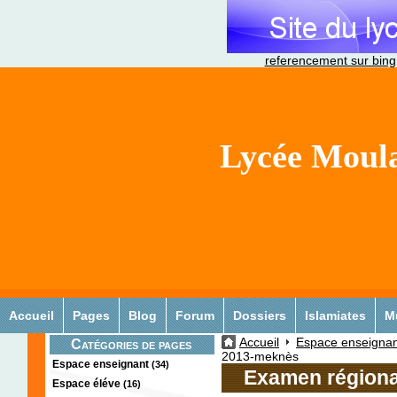
referencement sur bing
Lycée Moula
Accueil
Pages
Blog
Forum
Dossiers
Islamiates
M
Accueil
Espace enseignan
Catégories de pages
2013-meknès
Espace enseignant
(34)
Examen régiona
Espace éléve
(16)