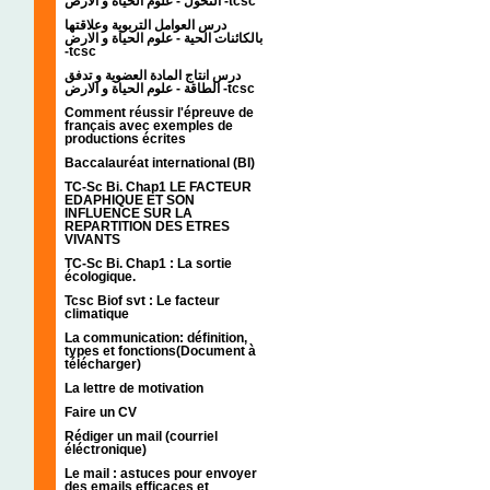
التحول - علوم الحياة و الارض -tcsc
درس العوامل التربوية وعلاقتها
بالكائنات الحية - علوم الحياة و الارض
-tcsc
درس انتاج المادة العضوية و تدفق
الطاقة - علوم الحياة و الارض -tcsc
Comment réussir l'épreuve de
français avec exemples de
productions écrites
Baccalauréat international (BI)
TC-Sc Bi. Chap1 LE FACTEUR
EDAPHIQUE ET SON
INFLUENCE SUR LA
REPARTITION DES ETRES
VIVANTS
TC-Sc Bi. Chap1 : La sortie
écologique.
Tcsc Biof svt : Le facteur
climatique
La communication: définition,
types et fonctions(Document à
télécharger)
La lettre de motivation
Faire un CV
Rédiger un mail (courriel
éléctronique)
Le mail : astuces pour envoyer
des emails efficaces et