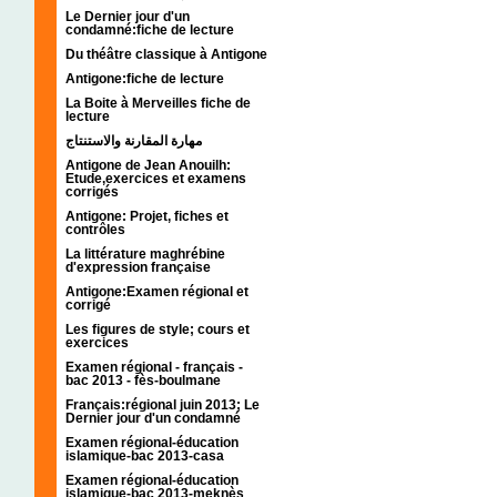
Le Dernier jour d'un
condamné:fiche de lecture
Du théâtre classique à Antigone
Antigone:fiche de lecture
La Boite à Merveilles fiche de
lecture
مهارة المقارنة والاستنتاج
Antigone de Jean Anouilh:
Etude,exercices et examens
corrigés
Antigone: Projet, fiches et
contrôles
La littérature maghrébine
d'expression française
Antigone:Examen régional et
corrigé
Les figures de style; cours et
exercices
Examen régional - français -
bac 2013 - fès-boulmane
Français:régional juin 2013; Le
Dernier jour d'un condamné
Examen régional-éducation
islamique-bac 2013-casa
Examen régional-éducation
islamique-bac 2013-meknès