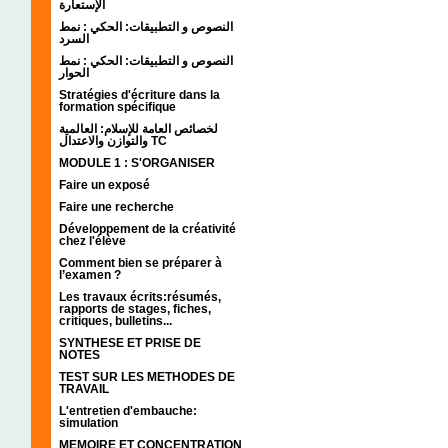
الإستعارة
النصوص و التطبيقات: الحكي : نمط
السرد
النصوص و التطبيقات: الحكي : نمط
الحوار
Stratégies d'écriture dans la
formation spécifique
لخصائص العامة للإسلام: العالمية
والتوازن والاعتدال TC
MODULE 1 : S'ORGANISER
Faire un exposé
Faire une recherche
Développement de la créativité
chez l'élève
Comment bien se préparer à
l’examen ?
Les travaux écrits:résumés,
rapports de stages, fiches,
critiques, bulletins...
SYNTHESE ET PRISE DE
NOTES
TEST SUR LES METHODES DE
TRAVAIL
L'entretien d'embauche:
simulation
MEMOIRE ET CONCENTRATION