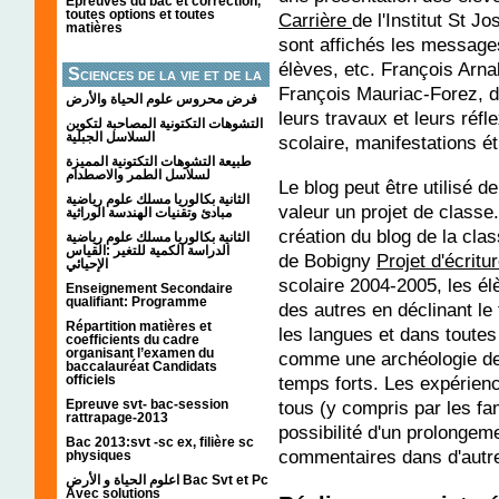
Épreuves du bac et correction,
toutes options et toutes
Carrière
de l'Institut St 
matières
sont affichés les messages
élèves, etc. François Arna
Sciences de la vie et de la
François Mauriac-Forez, d
terre
فرض محروس علوم الحياة والأرض
leurs travaux et leurs réf
التشوهات التكتونیة المصاحبة لتكوین
السلاسل الجبلیة
scolaire, manifestations ét
طبيعة التشوهات التكتونية المميزة
لسلاسل الطمر والاصطدام
Le blog peut être utilisé d
الثانية بكالوريا مسلك علوم رياضية
valeur un projet de classe.
مبادئ وتقنيات الهندسة الوراثية
création du blog de la cla
الثانية بكالوريا مسلك علوم رياضية
الدراسة الكمية للتغير :القياس
de Bobigny
Projet d'écritu
الإحيائي
scolaire 2004-2005, les él
Enseignement Secondaire
qualifiant: Programme
des autres en déclinant l
Répartition matières et
les langues et dans toutes
coefficients du cadre
organisant l’examen du
comme une archéologie de 
baccalauréat Candidats
officiels
temps forts. Les expérienc
Epreuve svt- bac-session
tous (y compris par les fam
rattrapage-2013
possibilité d'un prolongeme
Bac 2013:svt -sc ex, filière sc
commentaires dans d'autre
physiques
اعلوم الحياة و الأرض Bac Svt et Pc
Avec solutions