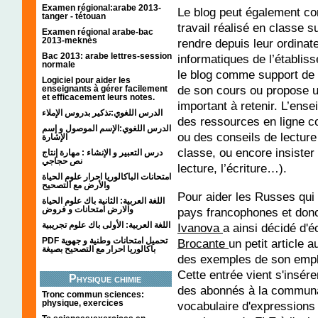
Examen régional:arabe 2013-
Le blog peut également co
tanger - tétouan
travail réalisé en classe 
Examen régional arabe-bac
2013-meknès
rendre depuis leur ordinat
Bac 2013: arabe lettres-session
informatiques de l’établiss
normale
le blog comme support de 
Logiciel pour aider les
de son cours ou propose un
enseignants à gérer facilement
et efficacement leurs notes.
important à retenir. L’ens
الدرس اللغوي:تذكير بدروس الإملاء
des ressources en ligne 
الدرس اللغوي:الإسم الموصول و إسم
ou des conseils de lecture
الإشارة
classe, ou encore insister
درس التعبير و الإنشاء : مهارة إنتاج
نص حجاجي
lecture, l’écriture…).
امتحانات الباكالوريا احرار علوم الحياة
والأرض مع التصحيح
Pour aider les Russes qui
اللغة العربية: الثانية باك علوم الحياة
والارض امتحانات و فروض
pays francophones et donc
اللغة العربية: الأولى باك علوم تجريبية
Ivanova
a ainsi décidé d'
PDF تحميل امتحانات وطنية و جهوية
Brocante
un petit article 
باكالوريا احرار مع التصحيح بصيغة
des exemples de son emploi
Cette entrée vient s'insér
Physique chimie
des abonnés à la communau
Tronc commun sciences:
physique, exercices
vocabulaire d'expressions