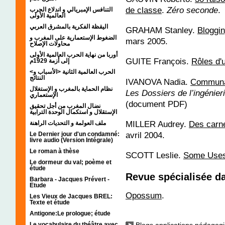
de classe
.
Zéro seconde
.
التنافس الإمبريالي و اندلاع الحرب
العالمية الأولى
اليقظة الفكرية بالمشرق العربي
GRAHAM Stanley.
Bloggin
الضغوط الإستعمارية على المغرب و
mars 2005.
محاولات الإصلاح
أوربا من نهاية الحرب العالمية الأولى
GUITE François.
Rôles d'
إلى أزمة 1929م
<الحرب العالمية الثانية <الأسباب و
النتائج
IVANOVA Nadia.
Communau
نظام الحماية بالمغرب و الإستغلال
Les Dossiers de l’ingénier
الإستعماري
(document PDF)
نضال المغرب من أجل تحقيق
الإستقلال و استكمال الوحدة الترابية
MILLER Audrey.
Des carne
ملف العولمة و التحديات الراهنة
avril 2004.
Le Dernier jour d'un condamné:
livre audio (Version Intégrale)
Le roman à thèse
SCOTT Leslie.
Some Uses 
Le dormeur du val; poème et
étude
Revue spécialisée d
Barbara - Jacques Prévert -
Etude
Opossum
.
Les Vieux de Jacques BREL:
Texte et étude
Antigone:Le prologue; étude
Le vocabulaire du théâtre avec