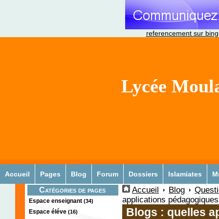
referencement sur bing
Lycée Moula
Accueil
Pages
Blog
Forum
Dossiers
Islamiates
M
Accueil
Blog
Quest
Catégories de pages
applications pédagogiques
Espace enseignant
(34)
Blogs : quelles 
Espace éléve
(16)