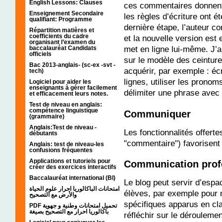
English Lessons: Clauses
ces commentaires donnent 
Enseignement Secondaire
les règles d’écriture ont é
qualifiant: Programme
dernière étape, l’auteur co
Répartition matières et
coefficients du cadre
et la nouvelle version est 
organisant l’examen du
met en ligne lui-même. J’a
baccalauréat Candidats
officiels
sur le modèle des ceintur
Bac 2013-anglais- (sc-ex -svt -
acquérir, par exemple : éc
tech)
lignes, utiliser les pronoms
Logiciel pour aider les
enseignants à gérer facilement
délimiter une phrase avec 
et efficacement leurs notes.
Test de niveau en anglais:
compétence linguistique
Communiquer
(grammaire)
Anglais:Test de niveau -
Les fonctionnalités offert
débutants
"commentaire") favorisent 
Anglais: test de niveau-les
confusions fréquentes
Applications et tutoriels pour
Communication prof
créer des exercices interactifs
Baccalauréat international (BI)
Le blog peut servir d’esp
امتحانات الباكالوريا احرار علوم الحياة
élèves, par exemple pour
والأرض مع التصحيح
spécifiques apparus en cla
PDF تحميل امتحانات وطنية و جهوية
باكالوريا احرار مع التصحيح بصيغة
réfléchir sur le dérouleme