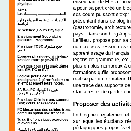
Tc sciences:exercices en
enseignant de FLE à l'uni
physique
a pour sa part créé un blog
2ème
ses cours puissent s'expri
bacالــفــــــــيـــــــــزيــــــــاء
présentent dans ce blog in
الكيمياء 2باك علوم الفيزياء وعلوم
الرياضية
(gastronomie, architecture,
Tc science ,Cours Physique
pays. Dans son blog
Appre
Enseignement Secondaire
Lefilleul, propose pour sa
qualifiant: Programme
nombreuses ressources en 
Physique TCSC جذع مشترك
علمي
apprentissage du français 
Epreuve physique-chimie-bac-
leçons de grammaire, etc.
session rattrapage-2013
plus en plus nombreux à u
Physique cours résumé: 2ème
bac. SM, PC et SVT
formations qu'ils proposen
Logiciel pour aider les
réalisé par un formateur T
enseignants à gérer facilement
et efficacement leurs notes.
une trace des supports de
2A Bac PC الفيزياء الكيمياء
stagiaires et de garder con
التمارين والفروض
Physique Chimie tronc commun
Proposer des activi
Biof; cours et exercices
PC Mecanique des solides tronc
commun option bac francais
Le blog peut également êt
Tc sc Biof physique: exercices
sur lequel les étudiants r
et examens
pédagogiques proposés et
وثائق مادة الفيزياء و الكيمياء