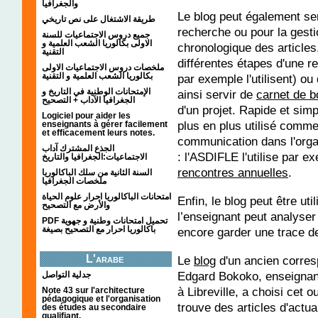
والجغرافيا
Le blog peut également ser
طريقة الاشتغال على نص تاريخي
recherche ou pour la gest
جميع دروس الاجتماعيات للسنة
الاولى بكالوريا الشعب العلمية و
chronologique des articles,
التقنية
différentes étapes d'une r
ملخصات دروس الاجتماعيات الاولى
بكالوريا الشعب العلمية و التقنية
par exemple l'utilisent) ou
الإمتحانات الوطنية في التاريخ و
ainsi servir de
carnet de 
الجغرافيا الآداب + التصحيح
d'un projet. Rapide et simp
Logiciel pour aider les
plus en plus utilisé comme
enseignants à gérer facilement
et efficacement leurs notes.
communication dans l'orga
الجذع المشترك آداب
: l'ASDIFLE l'utilise par e
الاجتماعيات:الجغرافيا والتاريخ
rencontres annuelles
.
السنة الثانية من سلك الباكالوريا
ملخصات الجغرافيا
امتحانات الباكالوريا احرار علوم الحياة
Enfin, le blog peut être ut
والأرض مع التصحيح
l’enseignant peut analyse
PDF تحميل امتحانات وطنية و جهوية
باكالوريا احرار مع التصحيح بصيغة
encore garder une trace d
L'arabe
Le
blog
d'un ancien corres
Edgard Bokoko, enseignant
جدلية التواصل
à Libreville, a choisi cet ou
Note 43 sur l'architecture
pédagogique et l'organisation
trouve des articles d'actual
des études au secondaire
qualifiant.