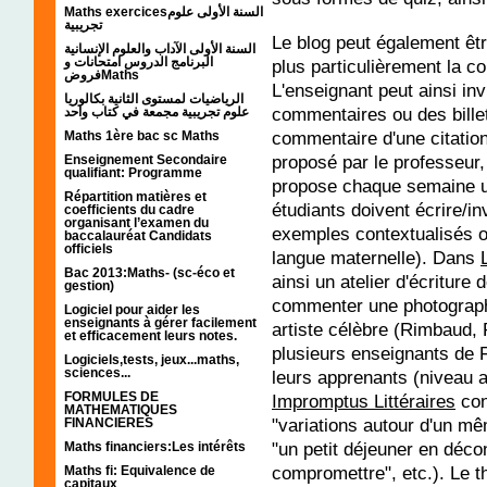
Maths exercicesالسنة الأولى علوم
تجريبية
Le blog peut également êt
السنة الأولى الآداب والعلوم الإنسانية
البرنامج الدروس امتحانات و
plus particulièrement la c
فروضMaths
L'enseignant peut ainsi in
الرياضيات لمستوى الثانية بكالوريا
commentaires ou des billet
علوم تجريبية مجمعة في كتاب واحد
commentaire d'une citation,
Maths 1ère bac sc Maths
proposé par le professeur,
Enseignement Secondaire
qualifiant: Programme
propose chaque semaine u
Répartition matières et
étudiants doivent écrire/in
coefficients du cadre
organisant l’examen du
exemples contextualisés o
baccalauréat Candidats
officiels
langue maternelle). Dans
Bac 2013:Maths- (sc-éco et
ainsi un atelier d'écriture 
gestion)
commenter une photographi
Logiciel pour aider les
enseignants à gérer facilement
artiste célèbre (Rimbaud, 
et efficacement leurs notes.
plusieurs enseignants de F
Logiciels,tests, jeux...maths,
sciences...
leurs apprenants (niveau a
FORMULES DE
Impromptus Littéraires
con
MATHEMATIQUES
"variations autour d'un mê
FINANCIERES
"un petit déjeuner en déco
Maths financiers:Les intérêts
compromettre", etc.). Le t
Maths fi: Equivalence de
capitaux