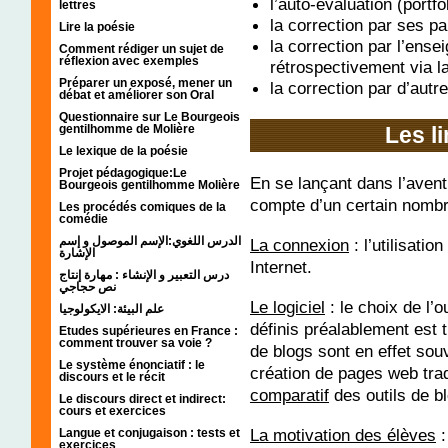
l’auto-évaluation (portfo
lettres
la correction par ses pa
Lire la poésie
la correction par l’ense
Comment rédiger un sujet de
réflexion avec exemples
rétrospectivement via l
Préparer un exposé, mener un
la correction par d’autr
débat et améliorer son Oral
Questionnaire sur Le Bourgeois
Les l
gentilhomme de Molière
Le lexique de la poésie
Projet pédagogique:Le
En se lançant dans l’avent
Bourgeois gentilhomme Molière
compte d’un certain nombre
Les procédés comiques de la
comédie
الدرس اللغوي:الإسم الموصول و إسم
La connexion
: l’utilisati
الإشارة
Internet.
درس التعبير و الإنشاء : مهارة إنتاج
نص حجاجي
Le logiciel
: le choix de l’
علم البيئة: الايكولوجيا
définis préalablement est t
Etudes supérieures en France :
comment trouver sa voie ?
de blogs sont en effet sou
Le système énonciatif : le
création de pages web tradi
discours et le récit
comparatif
des outils de b
Le discours direct et indirect:
cours et exercices
La motivation des élèves
:
Langue et conjugaison : tests et
exercices