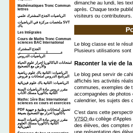
dimanche au lundi, les te
Mathématiques Tronc Commun
après. Chaque texte publi
lettres
visiteurs ou contributeurs.
الرياضيات الجذع المشترك علمي
ملخصات مركزة في الرياضيات SVT
باك
Po
Les Intégrales
Cours de Maths Tronc Commun
sciences BAC International
Le blog classe est le résult
الجذع المشترك
Plusieurs utilisations sont
عـــــــــــلــــــــمــــــــــــي
الرياضيات الدروس
Raconter la vie de la
امتحانات الباكالوريا احرار علوم الحياة
والأرض مع التصحيح
الرياضيات: الثانية باك علوم رياضية
Le blog peut servir de cah
البرنامج الدروس امتحانات و فروض
affichés les activités réal
الرياضيات: الثانية باك علوم فيزيائية
communes, exemples de tr
مقرر دروس مادة الرياضيات السنة
accompagnées de photos co
الثانية بكالوريا مسلك الآداب
calendrier, les sujets des 
Maths: 1ère Bac International
sciences ex cours et exercices
PDF تحميل امتحانات وطنية و جهوية
C'est dans cette perspecti
باكالوريا احرار مع التصحيح بصيغة
V7SO
du collège d'Apples
مقرر دروس مادة الرياضيات السنة
الثانية باكالوريا مسلك العلوم
des élèves, des comptes r
الفيزيائية
une présentation des élèv