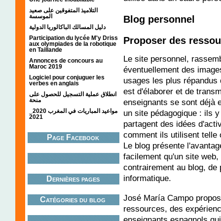
التلاميذ المتفوقين على صعيد
الموسسة
Blog personnel
دليل المسالك الباكالوريا الدولية
Participation du lycée M'y Driss
Proposer des resso
aux olympiades de la robotique
en Taillande
Le site personnel, rassemb
Annonces de concours au
Maroc 2019
éventuellement des images
Logiciel pour conjuguer les
usages les plus répandus d
verbes en anglais
est d'élaborer et de trans
انطلاق عملية التسجيل للحصول على
منحة
enseignants se sont déjà 
مواعيد المباريات في المغرب 2020_
un site pédagogique : ils 
2021
partagent des idées d'activ
comment ils utilisent telle
Page Facebook
Le blog présente l'avantag
facilement qu'un site web, 
contrairement au blog, d
informatique.
Dernières pages
José María Campo propose
Catégories du blog
ressources, des expérienc
enseignants espagnols qui