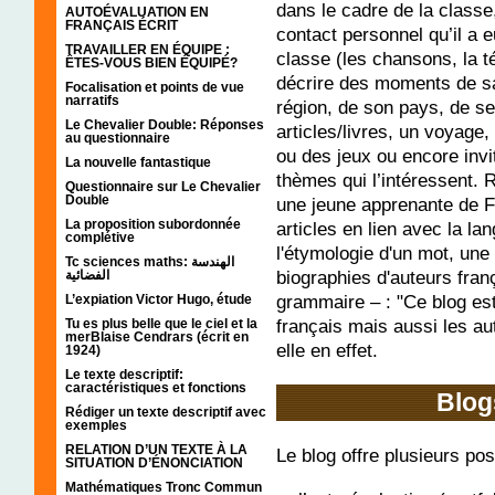
dans le cadre de la classe
AUTOÉVALUATION EN
FRANÇAIS ÉCRIT
contact personnel qu’il a 
TRAVAILLER EN ÉQUIPE :
classe (les chansons, la t
ÊTES-VOUS BIEN ÉQUIPÉ?
décrire des moments de sa 
Focalisation et points de vue
narratifs
région, de son pays, de se
Le Chevalier Double: Réponses
articles/livres, un voyag
au questionnaire
ou des jeux ou encore invi
La nouvelle fantastique
thèmes qui l’intéressent.
Questionnaire sur Le Chevalier
Double
une jeune apprenante de FL
La proposition subordonnée
articles en lien avec la la
complétive
l'étymologie d'un mot, une 
Tc sciences maths: الهندسة
biographies d'auteurs fran
الفضائية
grammaire – : "Ce blog es
L’expiation Victor Hugo, étude
français mais aussi les au
Tu es plus belle que le ciel et la
merBlaise Cendrars (écrit en
elle en effet.
1924)
Le texte descriptif:
caractéristiques et fonctions
Blog
Rédiger un texte descriptif avec
exemples
RELATION D’UN TEXTE À LA
Le blog offre plusieurs poss
SITUATION D’ÉNONCIATION
Mathématiques Tronc Commun