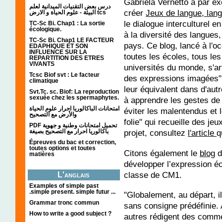
Gabriela Vernetto a par ex
درس بعض التقنيات الميدانية لعلم
créer
Jeux de langue, lan
البيئة - علوم الحياة و الارض tcs
le dialogue interculturel en
TC-Sc Bi. Chap1 : La sortie
écologique.
à la diversité des langues,
TC-Sc Bi. Chap1 LE FACTEUR
pays. Ce blog, lancé à l'o
EDAPHIQUE ET SON
INFLUENCE SUR LA
toutes les écoles, tous les
REPARTITION DES ETRES
VIVANTS
universités du monde, s'art
Tcsc Biof svt : Le facteur
des expressions imagées" q
climatique
leur équivalent dans d'aut
Svt.Tc. sc. Biof: La reproduction
sexuée chez les spermaphytes.
à apprendre les gestes de
امتحانات الباكالوريا احرار علوم الحياة
éviter les malentendus et
والأرض مع التصحيح
folie" qui recueille des je
PDF تحميل امتحانات وطنية و جهوية
باكالوريا احرار مع التصحيح بصيغة
projet, consultez
l'article
q
Épreuves du bac et correction,
toutes options et toutes
Citons également le
blog
d
matières
développer l’expression éc
classe de CM1.
L'anglais
Examples of simple past
.simple present. simple futur ...
"Globalement, au départ, il 
Grammar tronc commun
sans consigne prédéfinie. 
How to write a good subject ?
autres rédigent des commen