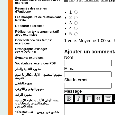
Blogs
applications
pédagogi
exercice
Résumés des scènes
1
d’Antigone
2
Les marqueurs de relation dans
le texte
3
L'accord: exercices
4
Rédiger un texte argumentatif
5
avec exemples
1
vote. Moyenne
1.00
sur 
Concordance des temps:
exercices
Orthographe d’usage:
Ajouter un comment
exercices PDF
Nom
Syntaxe: exercices
Vocabulaire: exercices PDF
E-mail
مفهوم التقنية والعلم
مفهوم المجتمع – الأولى بكالوريا علوم
تجريبية
Site Internet
مفهوم الشغل
مفهوم الوعي و اللاوعي
Message
مفهوم الرغبة
السنة الأولى الآداب والعلوم الإنسانية
البرنامج الدروس امتحانات و
فروضMaths
1éreBac - ملخص في دروس اللغة