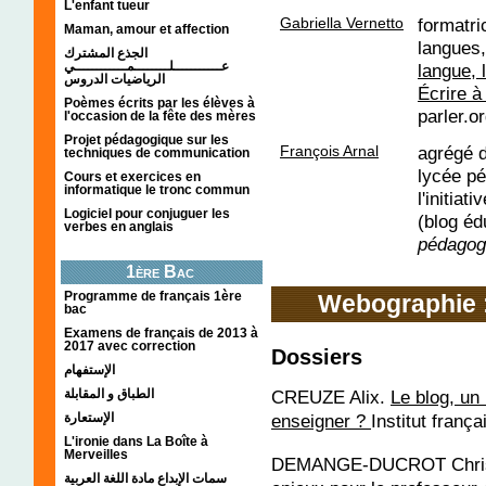
L'enfant tueur
Gabriella Vernetto
formatri
Maman, amour et affection
langues, 
الجذع المشترك
عـــــــــــلــــــــمــــــــــــي
langue, 
الرياضيات الدروس
Écrire à
Poèmes écrits par les élèves à
parler.o
l'occasion de la fête des mères
Projet pédagogique sur les
François Arnal
agrégé d
techniques de communication
lycée pé
Cours et exercices en
informatique le tronc commun
l'initiat
Logiciel pour conjuguer les
(blog éd
verbes en anglais
pédagog
1ère Bac
Programme de français 1ère
Webographie :
bac
Examens de français de 2013 à
2017 avec correction
Dossiers
الإستفهام
CREUZE Alix.
Le blog, un
الطباق و المقابلة
enseigner ?
Institut franç
الإستعارة
L'ironie dans La Boîte à
Merveilles
DEMANGE-DUCROT Chris
سمات الإبداع مادة اللغة العربية