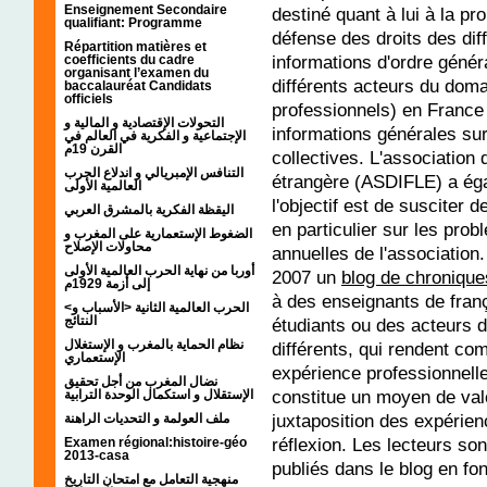
Enseignement Secondaire
destiné quant à lui à la p
qualifiant: Programme
défense des droits des diff
Répartition matières et
informations d'ordre génér
coefficients du cadre
organisant l’examen du
différents acteurs du dom
baccalauréat Candidats
officiels
professionnels) en France 
التحولات الإقتصادية و المالية و
informations générales sur
الإجتماعية و الفكرية في العالم في
القرن 19م
collectives. L'association
التنافس الإمبريالي و اندلاع الحرب
étrangère (ASDIFLE) a ég
العالمية الأولى
l'objectif est de susciter 
اليقظة الفكرية بالمشرق العربي
en particulier sur les prob
الضغوط الإستعمارية على المغرب و
محاولات الإصلاح
annuelles de l'association.
أوربا من نهاية الحرب العالمية الأولى
2007 un
blog de chronique
إلى أزمة 1929م
à des enseignants de fran
<الحرب العالمية الثانية <الأسباب و
النتائج
étudiants ou des acteurs 
نظام الحماية بالمغرب و الإستغلال
différents, qui rendent com
الإستعماري
expérience professionnell
نضال المغرب من أجل تحقيق
constitue un moyen de valor
الإستقلال و استكمال الوحدة الترابية
juxtaposition des expérien
ملف العولمة و التحديات الراهنة
réflexion. Les lecteurs sont
Examen régional:histoire-géo
2013-casa
publiés dans le blog en fo
منهجية التعامل مع امتحان التاريخ