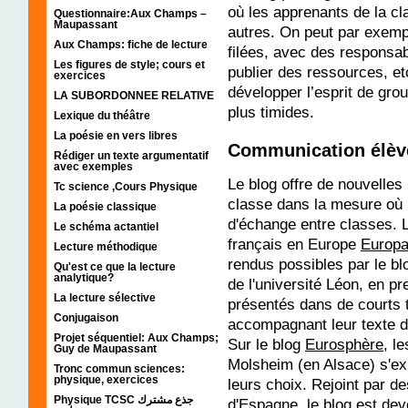
où les apprenants de la cl
Questionnaire:Aux Champs –
Maupassant
autres. On peut par exemp
Aux Champs: fiche de lecture
filées, avec des responsabi
Les figures de style; cours et
publier des ressources, etc
exercices
développer l’esprit de grou
LA SUBORDONNEE RELATIVE
plus timides.
Lexique du théâtre
La poésie en vers libres
Communication élève
Rédiger un texte argumentatif
avec exemples
Le blog offre de nouvelles
Tc science ,Cours Physique
classe dans la mesure où i
La poésie classique
d'échange entre classes. L
Le schéma actantiel
français en Europe
Europ
Lecture méthodique
rendus possibles par le blo
Qu'est ce que la lecture
analytique?
de l'université Léon, en p
La lecture sélective
présentés dans de courts t
Conjugaison
accompagnant leur texte d'i
Projet séquentiel: Aux Champs;
Sur le blog
Eurosphère
, l
Guy de Maupassant
Molsheim (en Alsace) s'exp
Tronc commun sciences:
physique, exercices
leurs choix. Rejoint par d
Physique TCSC جذع مشترك
d'Espagne, le blog est dev