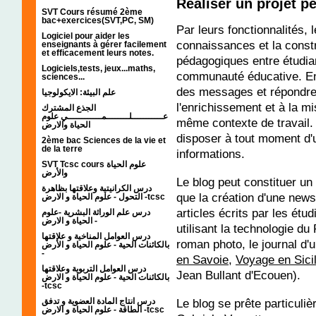
Réaliser un projet 
SVT Cours résumé 2ème
bac+exercices(SVT,PC, SM)
Par leurs fonctionnalités, 
Logiciel pour aider les
connaissances et la constr
enseignants à gérer facilement
et efficacement leurs notes.
pédagogiques entre étudia
Logiciels,tests, jeux...maths,
communauté éducative. En 
sciences...
des messages et répondre 
علم البيئة: الايكولوجيا
l'enrichissement et à la m
الجذع المشترك
عـــــــــــلــــــــمــــــــــــي علوم
même contexte de travail.
الحياة والارض
disposer à tout moment d'
2ème bac Sciences de la vie et
de la terre
informations.
SVT Tcsc cours علوم الحياة
والأرض
Le blog peut constituer un 
درس الكرانيتية وعلاقتها بظاهرة
que la création d'une news
التحول - علوم الحياة و الارض -tcsc
articles écrits par les étu
درس علم الوراثة البشرية -علوم
الحياة و الارض -
utilisant la technologie du
درس العوامل المناخية و علاقتها
roman photo, le journal d
بالكائنات الحية - علوم الحياة و الأرض
-
en Savoie
,
Voyage en Sici
درس العوامل التربوية وعلاقتها
Jean Bullant d'Ecouen).
بالكائنات الحية - علوم الحياة و الارض
-tcsc
درس انتاج المادة العضوية و تدفق
Le blog se prête particuliè
الطاقة - علوم الحياة و الارض -tcsc