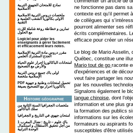
commenter un article de di
نمادج للامتحان الجهوي التربية
ne fonctionne pas dans sa 
الاسلامية
contexte est qu’il permet à
ملخصات دروس التربية الاسلامية
الاولى بكالوريا الشعب العلمية و
de collègues qui s’intéres
التقنية
pourront alimenter ses ré
تمارين و خطاطة روعة شاملة للإرث
مع الحلول
écrits complémentaires. L
Logiciel pour aider les
efficace pour créer un ré
enseignants à gérer facilement
et efficacement leurs notes.
Le blog de Mario Asselin, d
مقرر دروس مادة التربية الإسلامية
الجذع المشترك العلمي
Québec, constitue une illu
امتحانات الباكالوريا احرار علوم الحياة
Mario tout de go
raconte e
والأرض مع التصحيح
d'expériences et de découve
اولى باك جميع دروس التربية
الإسلامية ملخصة
veut faire partager les n
PDF تحميل امتحانات وطنية و جهوية
par les nouvelles technolo
باكالوريا احرار مع التصحيح بصيغة
Signalons également le b
langue chinoise
, dont l'ob
Histoire géographie
information et une plus g
ملخصات الجغرافيا السنة الثانية من
سلك الباكالور
la formation des publics s
امتحان جهوي في التاريخ و الجغرافيا
informations sur les école
1 باك علوم – تاريخ : نضال المغرب
formateurs ou aspirants fo
من أجل تحقيق الاستقلال و استكمال
الوحدة الترابية
susceptibles d'être utilisé