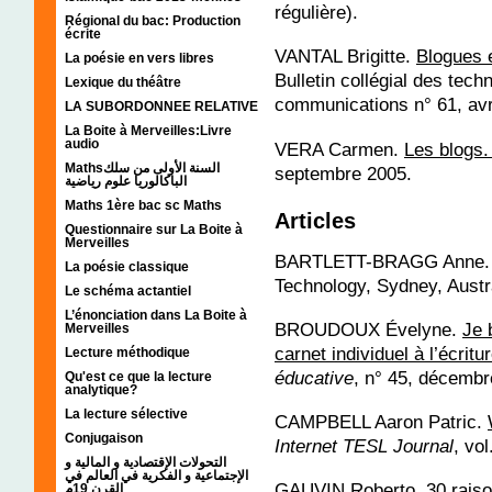
régulière).
Régional du bac: Production
écrite
VANTAL Brigitte.
Blogues e
La poésie en vers libres
Bulletin collégial des tech
Lexique du théâtre
communications n° 61, avr
LA SUBORDONNEE RELATIVE
La Boite à Merveilles:Livre
audio
VERA Carmen.
Les blogs.
Mathsالسنة الأولى من سلك
septembre 2005.
الباكالوريا علوم رياضية
Maths 1ère bac sc Maths
Articles
Questionnaire sur La Boite à
Merveilles
BARTLETT-BRAGG Anne
La poésie classique
Technology, Sydney, Austr
Le schéma actantiel
L’énonciation dans La Boite à
BROUDOUX Évelyne.
Je 
Merveilles
carnet individuel à l’écritu
Lecture méthodique
éducative
, n° 45, décemb
Qu'est ce que la lecture
analytique?
La lecture sélective
CAMPBELL Aaron Patric.
Conjugaison
Internet TESL Journal
, vol
التحولات الإقتصادية و المالية و
الإجتماعية و الفكرية في العالم في
GAUVIN Roberto.
30 raiso
القرن 19م