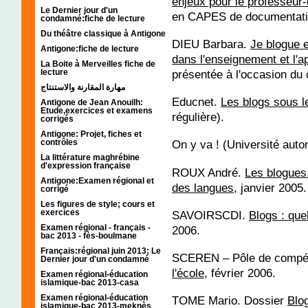
enjeux pour le professeur
Le Dernier jour d'un
en CAPES de documentati
condamné:fiche de lecture
Du théâtre classique à Antigone
DIEU Barbara.
Je blogue 
Antigone:fiche de lecture
dans l'enseignement et l'
La Boite à Merveilles fiche de
lecture
présentée à l'occasion du
مهارة المقارنة والاستنتاج
Educnet.
Les blogs sous le
Antigone de Jean Anouilh:
Etude,exercices et examens
régulière).
corrigés
Antigone: Projet, fiches et
contrôles
On y va ! (Université aut
La littérature maghrébine
d'expression française
ROUX André.
Les blogues
Antigone:Examen régional et
des langues
, janvier 200
corrigé
Les figures de style; cours et
exercices
SAVOIRSCDI.
Blogs : que
Examen régional - français -
2006.
bac 2013 - fès-boulmane
Français:régional juin 2013; Le
SCEREN – Pôle de compéte
Dernier jour d'un condamné
l'école
, février 2006.
Examen régional-éducation
islamique-bac 2013-casa
Examen régional-éducation
TOME Mario. Dossier
Blo
islamique-bac 2013-meknès