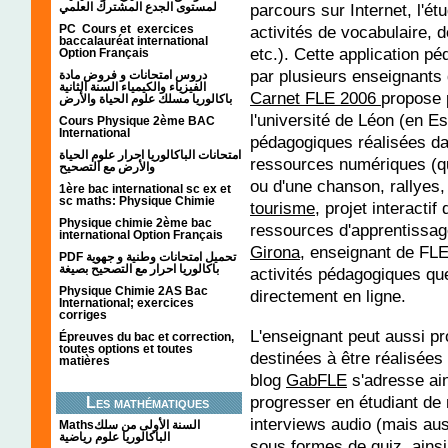
لمستوى الجدع المشترك العلمي
parcours sur Internet, l'ét
PC Cours et exercices
activités de vocabulaire, d
baccalauréat international
etc.). Cette application p
Option Français
par plusieurs enseignants 
دروس امتحانات و فروض مادة
الفيزياء والكيمياء السنة الثانية
Carnet FLE 2006
propose 
باكالوريا مسلك علوم الحياة والأرض
l'université de Léon (en Es
Cours Physique 2ème BAC
International
pédagogiques réalisées dan
امتحانات الباكالوريا احرار علوم الحياة
ressources numériques (q
والأرض مع التصحيح
ou d'une chanson, rallyes,
1ère bac international sc ex et
sc maths: Physique Chimie
tourisme
, projet interacti
Physique chimie 2ème bac
ressources d'apprentissag
international Option Français
Girona
, enseignant de FL
PDF تحميل امتحانات وطنية و جهوية
باكالوريا احرار مع التصحيح بصيغة
activités pédagogiques que
Physique Chimie 2AS Bac
directement en ligne.
International; exercices
corriges
L'enseignant peut aussi pr
Épreuves du bac et correction,
toutes options et toutes
destinées à être réalisées
matières
blog
GabFLE
s'adresse ai
progresser en étudiant de
Les mathématiques
interviews audio (mais au
Mathsالسنة الأولى من سلك
الباكالوريا علوم رياضية
sous formes de quiz, ains