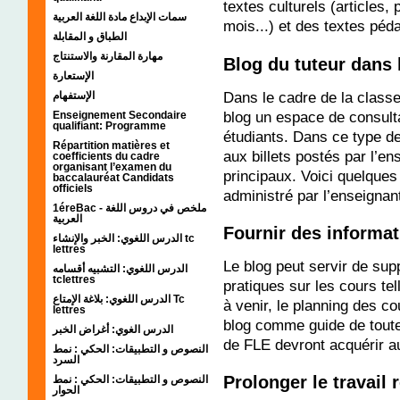
textes culturels (articles,
سمات الإبداع مادة اللغة العربية
mois...) et des textes péd
الطباق و المقابلة
مهارة المقارنة والاستنتاج
Blog du tuteur dans 
الإستعارة
Dans le cadre de la classe
الإستفهام
blog un espace de consul
Enseignement Secondaire
qualifiant: Programme
étudiants. Dans ce type de
Répartition matières et
aux billets postés par l’e
coefficients du cadre
organisant l’examen du
principaux. Voici quelques 
baccalauréat Candidats
officiels
administré par l’enseignant
1éreBac - ملخص في دروس اللغة
العربية
Fournir des informat
الدرس اللغوي: الخبر والإنشاء tc
lettres
Le blog peut servir de sup
الدرس اللغوي: التشبيه أقسامه
tclettres
pratiques sur les cours tel
الدرس اللغوي: بلاغة الإمتاع Tc
à venir, le planning des co
lettres
blog comme guide de tout
الدرس الغوي: أغراض الخبر
de FLE devront acquérir a
النصوص و التطبيقات: الحكي : نمط
السرد
Prolonger le travail 
النصوص و التطبيقات: الحكي : نمط
الحوار