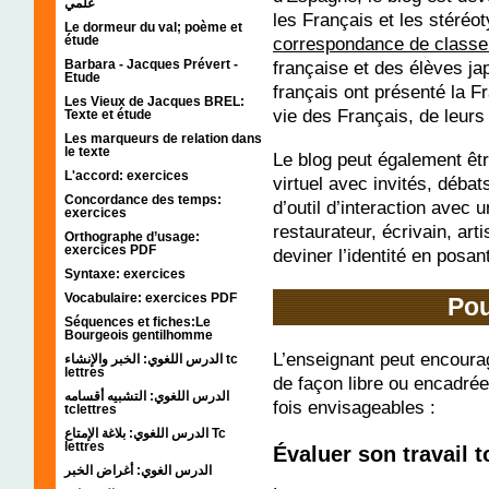
علمي
les Français et les stéréo
Le dormeur du val; poème et
correspondance de class
étude
française et des élèves ja
Barbara - Jacques Prévert -
Etude
français ont présenté la F
Les Vieux de Jacques BREL:
vie des Français, de leurs
Texte et étude
Les marqueurs de relation dans
le texte
Le blog peut également être
L'accord: exercices
virtuel avec invités, déba
Concordance des temps:
d’outil d’interaction avec 
exercices
restaurateur, écrivain, ar
Orthographe d’usage:
exercices PDF
deviner l’identité en posan
Syntaxe: exercices
Vocabulaire: exercices PDF
Pou
Séquences et fiches:Le
Bourgeois gentilhomme
L’enseignant peut encoura
الدرس اللغوي: الخبر والإنشاء tc
lettres
de façon libre ou encadrée
الدرس اللغوي: التشبيه أقسامه
fois envisageables :
tclettres
الدرس اللغوي: بلاغة الإمتاع Tc
lettres
Évaluer son travail t
الدرس الغوي: أغراض الخبر