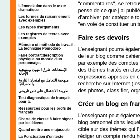
"commentaires", se retrouv
L'énonciation dans le texte
pense de ce que j’ai publié
dramatique
d’archiver par catégorie to
Les formes du raisonnement
avec exemples
"en voie de constituer un tr
Les types d'arguments
Les registres de textes avec
Faire ses devoirs
exemples
Mémoire et méthode de travail :
L’enseignant pourra égalem
La technique Pomodoro
de leur blog comme cahier 
Faire portrait:description
physique ou morale d'un
par exemple des comptes r
personnage.
des thèmes traités en class
الإمتحانات طرق التهيئ ومنهجية
الإجابة
expressions apprises en 
منهجية التعامل مع امتحان التاريخ
recherche sur Internet (le
والجغرافيا
des photos, classifier, org
طريقة الاشتغال على نص تاريخي
Test diagnostique de français
pour tc
Créer un blog en fra
Ressources pour les profs de
français
L’enseignant peut égaleme
Charte de classe à faire signer
blog personnel dans lequel
par les élèves
cible sur des thèmes qui l
Quand mettre une majuscule
rédiger un compte rendu h
La Ponctuation d'un texte