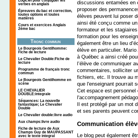
Logiciel pour conjuguer les
discussions entamées en c
verbes en anglais
proposer des permanences 
Épreuves du bac et correction,
toutes options et toutes
élèves peuvent lui poser 
matières
ainsi été conçu comme un l
Cours et exercices Anglais
formateur et les stagiair
2ème bac
formation pour les enseign
Tronc commun
également être un lieu d’é
Le Bourgeois Gentilhomme:
élève en particulier. Mario 
Fiche de lecture
à Québec a ainsi créé po
Le Chevalier Double:Fiche de
l’élève de communiquer av
lecture
commentaires, solliciter u
Programme de français tronc
commun
fichiers, etc. Il trouve a
Le Bourgeois Gentilhomme en
que l'enseignant pourrait s
scène
Cet espace est personnel e
LE CHEVALIER
DOUBLE:integrale
l'accompagnement pédagogi
Séquences: La nouvelle
Il est protégé par un mot 
fantastique; Le Chevalier
Double
et ses parents peuvent con
Le Chevalier double:livre audio
Aux champs:livre audio
Communication élèv
Fiche de lecture de Aux
Champs Guy de MAUPASSANT
Le blog peut également êt
avec le texte integral