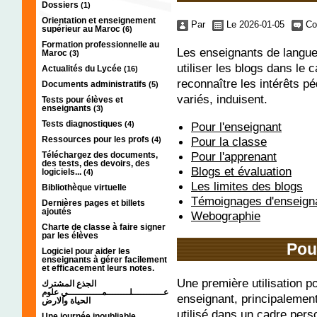
Dossiers
(1)
Orientation et enseignement
Par
Le 2026-01-05
Co
supérieur au Maroc
(6)
Formation professionnelle au
Les enseignants de langue
Maroc
(3)
utiliser les blogs dans le
Actualités du Lycée
(16)
reconnaître les intérêts p
Documents administratifs
(5)
variés, induisent.
Tests pour élèves et
enseignants
(3)
Tests diagnostiques
(4)
Pour l'enseignant
Ressources pour les profs
Pour la classe
(4)
Pour l'apprenant
Téléchargez des documents,
des tests, des devoirs, des
Blogs et évaluation
logiciels...
(4)
Les limites des blogs
Bibliothèque virtuelle
Témoignages d'enseign
Dernières pages et billets
ajoutés
Webographie
Charte de classe à faire signer
par les élèves
Pou
Logiciel pour aider les
enseignants à gérer facilement
et efficacement leurs notes.
Une première utilisation po
الجذع المشترك
عـــــــــــلــــــــمــــــــــــي علوم
enseignant, principalement
الحياة والارض
utilisé dans un cadre pers
Une journée inoubliable