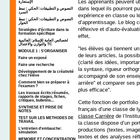
Les apprenants peuvent uti
الإستعارة
dans lequel ils pourront pu
النصوص و التطبيقات: الحكي : نمط
السرد
expérience en classe ou l
النصوص و التطبيقات: الحكي : نمط
d’apprentissage. Le blog c
الحوار
réflexive et d’auto-évalua
Stratégies d'écriture dans la
formation spécifique
effet,
لخصائص العامة للإسلام: العالمية
والتوازن والاعتدال TC
"les élèves qui tiennent un
MODULE 1 : S'ORGANISER
de leurs articles, la possib
Faire un exposé
(clarté des idées, importan
Faire une recherche
la syntaxe, rigueur orthog
Développement de la créativité
accompagné de son enseign
chez l'élève
arrière" et comparer ses p
Comment bien se préparer à
l’examen ?
plus efficace".
Les travaux écrits:résumés,
rapports de stages, fiches,
critiques, bulletins...
Cette fonction de portfoli
SYNTHESE ET PRISE DE
français d’une classe de 
NOTES
classe Carrière
de l’Insti
TEST SUR LES METHODES DE
TRAVAIL
la classe dispose d’un po
L'entretien d'embauche:
productions (textes, image
simulation
textes et des analyses réf
MEMOIRE ET CONCENTRATION