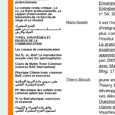
Enseign
professionnels
Entretie
Le compte rendu critique , Le
cv, ,La lettre professionnelle, Le
n° 54, 
rapport d'intervention ,de
laboratoire,de recherche,de
stage et Le résumé
Mario Asselin
il est l'
الجذع المشترك
d'intégr
عـــــــــــلــــــــمــــــــــــي علوم
الحياة والارض
plus con
TYPES, STRATÉGIES ET
l'Instit
ENJEUX DE LA
La prati
COMMUNICATION
expérien
Les canaux de communication
apprent
Svt.Tc. sc. Biof: La reproduction
sexuée chez les spermaphytes.
juin 20
Cours de Maths Tronc Commun
avec Ma
sciences BAC International
Blog
, 1
Physique Chimie tronc commun
Biof; cours et exercices
Thierry Baruch
jeune en
مقرر دروس مادة التربية الإسلامية
Thierry 
الجذع المشترك العلمي
développ
PC Mecanique des solides tronc
commun option bac francais
ses élè
Tc sc Biof physique: exercices
Question
et examens
classe p
وثائق مادة الفيزياء و الكيمياء
لمستوى الجدع المشترك العلمي
VousNous