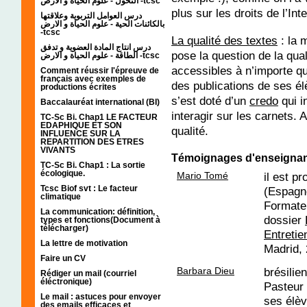
التحول - علوم الحياة و الارض -tcsc
plus sur les droits de l’Int
درس العوامل التربوية وعلاقتها
بالكائنات الحية - علوم الحياة و الارض
-tcsc
La qualité des textes
: la 
درس انتاج المادة العضوية و تدفق
pose la question de la qua
الطاقة - علوم الحياة و الارض -tcsc
accessibles à n’importe qu
Comment réussir l'épreuve de
français avec exemples de
des publications de ses élè
productions écrites
s’est doté d’un
credo
qui i
Baccalauréat international (BI)
interagir sur les carnets. 
TC-Sc Bi. Chap1 LE FACTEUR
EDAPHIQUE ET SON
qualité.
INFLUENCE SUR LA
REPARTITION DES ETRES
VIVANTS
Témoignages d'enseigna
TC-Sc Bi. Chap1 : La sortie
écologique.
Mario Tomé
il est p
Tcsc Biof svt : Le facteur
(Espagne
climatique
Formateu
La communication: définition,
dossier
types et fonctions(Document à
télécharger)
Entreti
La lettre de motivation
Madrid, 
Faire un CV
Barbara Dieu
brésilie
Rédiger un mail (courriel
éléctronique)
Pasteur 
Le mail : astuces pour envoyer
ses élè
des emails efficaces et