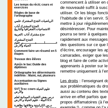
commencent à utiliser en c
Les temps du récit; cours et
de nouveauté suffit à susc
exercices
utiliser. Or les blogs fonc
Règles de base de
l'orthographe
l’habitude de s’en servir.
الرياضيات الجذع المشترك علمي
mettre à jour régulièrement
الجذع المشترك آداب
désintéresser. Pour mainten
الاجتماعيات:الجغرافيا والتاريخ
pourra se tenir à quelque
جذع مشترك آداب :العربية
rapidement aux messages 
الجذع المشترك
عـــــــــــلــــــــمــــــــــــي علوم
des questions sur ce que l
الحياة والارض
d’écrire, encourager les ap
Comment faire un résumé en 5
étapes
camarades, exiger que les 
Travaux des élèves
blog et faire de cette acti
Après le bac:Guide des
apprenants à poster sur le 
diplômes
remettre uniquement à l’en
Orthographe les déterminants
indéfinis : Maint, nul, plusieurs
Les droits
: l’enseignant do
Accentuation ou Signes
auxiliaires
aux problématiques du droi
SVT Tcsc cours علوم الحياة
aussi au contenu des textes
والأرض
arrive en effet parfois que
درس بعض التقنيات الميدانية لعلم
البيئة - علوم الحياة و الارض tcs
propos diffamatoires (à l’
درس الكرانيتية وعلاقتها بظاهرة
exemple !), comme on l’a