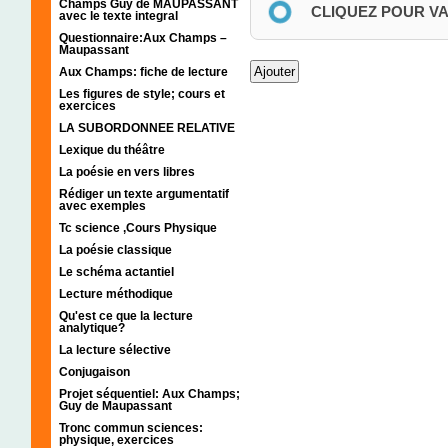
Champs Guy de MAUPASSANT
CLIQUEZ POUR V
avec le texte integral
Questionnaire:Aux Champs –
Maupassant
Aux Champs: fiche de lecture
Les figures de style; cours et
exercices
LA SUBORDONNEE RELATIVE
Lexique du théâtre
La poésie en vers libres
Rédiger un texte argumentatif
avec exemples
Tc science ,Cours Physique
La poésie classique
Le schéma actantiel
Lecture méthodique
Qu'est ce que la lecture
analytique?
La lecture sélective
Conjugaison
Projet séquentiel: Aux Champs;
Guy de Maupassant
Tronc commun sciences:
physique, exercices