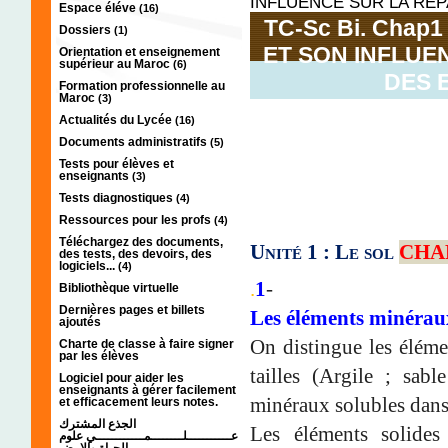
INFLUENCE SUR LA REP
Espace éléve
(16)
TC-Sc Bi. Chap
Dossiers
(1)
ET SON INFLUE
Orientation et enseignement
supérieur au Maroc
(6)
DES 
Formation professionnelle au
Maroc
(3)
Actualités du Lycée
(16)
Documents administratifs
(5)
Tests pour élèves et
enseignants
(3)
Tests diagnostiques
(4)
Ressources pour les profs
(4)
Téléchargez des documents,
Unité 1 : Le sol
CHA
des tests, des devoirs, des
logiciels...
(4)
.
1
-
Bibliothèque virtuelle
Dernières pages et billets
Les éléments minérau
ajoutés
On distingue les éléme
Charte de classe à faire signer
par les élèves
tailles (Argile ; sabl
Logiciel pour aider les
enseignants à gérer facilement
minéraux solubles dans 
et efficacement leurs notes.
الجذع المشترك
Les éléments solides
عـــــــــــلــــــــمــــــــــــي علوم
الحياة والارض