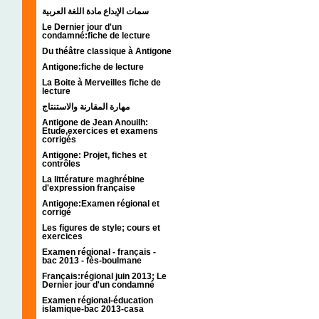
سمات الإبداع مادة اللغة العربية
Le Dernier jour d'un
condamné:fiche de lecture
Du théâtre classique à Antigone
Antigone:fiche de lecture
La Boite à Merveilles fiche de
lecture
مهارة المقارنة والاستنتاج
Antigone de Jean Anouilh:
Etude,exercices et examens
corrigés
Antigone: Projet, fiches et
contrôles
La littérature maghrébine
d'expression française
Antigone:Examen régional et
corrigé
Les figures de style; cours et
exercices
Examen régional - français -
bac 2013 - fès-boulmane
Français:régional juin 2013; Le
Dernier jour d'un condamné
Examen régional-éducation
islamique-bac 2013-casa