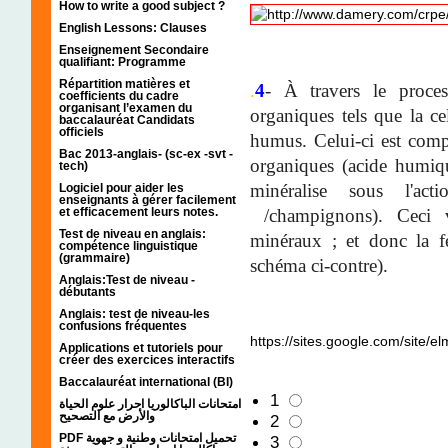
How to write a good subject ?
English Lessons: Clauses
Enseignement Secondaire
qualifiant: Programme
Répartition matières et
.
4
- À travers le proces
coefficients du cadre
organisant l’examen du
organiques tels que la ce
baccalauréat Candidats
officiels
humus. Celui-ci est comp
Bac 2013-anglais- (sc-ex -svt -
organiques (acide humiqu
tech)
minéralise sous l'act
Logiciel pour aider les
enseignants à gérer facilement
/champignons). Ceci va
et efficacement leurs notes.
Test de niveau en anglais:
minéraux ; et donc la f
compétence linguistique
(grammaire)
schéma ci-contre).
Anglais:Test de niveau -
débutants
Anglais: test de niveau-les
confusions fréquentes
https://sites.google.com/site/
Applications et tutoriels pour
créer des exercices interactifs
Baccalauréat international (BI)
1
امتحانات الباكالوريا احرار علوم الحياة
والأرض مع التصحيح
2
PDF تحميل امتحانات وطنية و جهوية
3