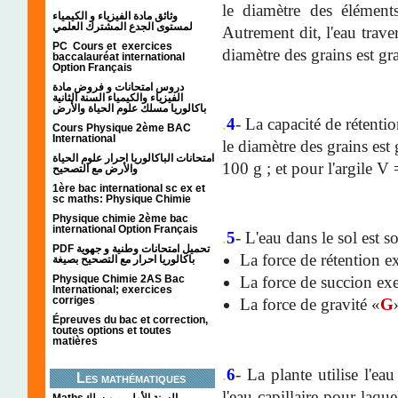
le diamètre des élément
وثائق مادة الفيزياء و الكيمياء
لمستوى الجدع المشترك العلمي
Autrement dit, l'eau trave
PC Cours et exercices
diamètre des grains est gr
baccalauréat international
Option Français
دروس امتحانات و فروض مادة
الفيزياء والكيمياء السنة الثانية
باكالوريا مسلك علوم الحياة والأرض
.
4
- La capacité de rétentio
Cours Physique 2ème BAC
International
le diamètre des grains est
امتحانات الباكالوريا احرار علوم الحياة
100 g ; et pour l'argile 
والأرض مع التصحيح
1ère bac international sc ex et
sc maths: Physique Chimie
Physique chimie 2ème bac
international Option Français
.
5
- L'eau dans le sol est s
PDF تحميل امتحانات وطنية و جهوية
La force de rétention ex
باكالوريا احرار مع التصحيح بصيغة
Physique Chimie 2AS Bac
La force de succion exe
International; exercices
corriges
La force de gravité «
G
Épreuves du bac et correction,
toutes options et toutes
matières
.
6
- La plante utilise l'ea
Les mathématiques
l'eau capillaire pour laqu
Mathsالسنة الأولى من سلك