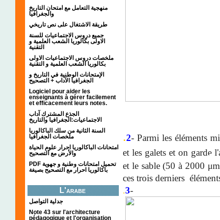
منهجية التعامل مع امتحان التاريخ
والجغرافيا
طريقة الاشتغال على نص تاريخي
جميع دروس الاجتماعيات للسنة
الاولى بكالوريا الشعب العلمية و
التقنية
ملخصات دروس الاجتماعيات الاولى
بكالوريا الشعب العلمية و التقنية
الإمتحانات الوطنية في التاريخ و
الجغرافيا الآداب + التصحيح
Logiciel pour aider les
enseignants à gérer facilement
et efficacement leurs notes.
الجذع المشترك آداب
الاجتماعيات:الجغرافيا والتاريخ
السنة الثانية من سلك الباكالوريا
.
2
-
Parmi les éléments mi
ملخصات الجغرافيا
امتحانات الباكالوريا احرار علوم الحياة
et les galets et on garde l
والأرض مع التصحيح
μ
et le sable (50 à 2000
m
PDF تحميل امتحانات وطنية و جهوية
باكالوريا احرار مع التصحيح بصيغة
ces trois derniers élément
.
3
-
L'arabe
جدلية التواصل
Note 43 sur l'architecture
pédagogique et l'organisation