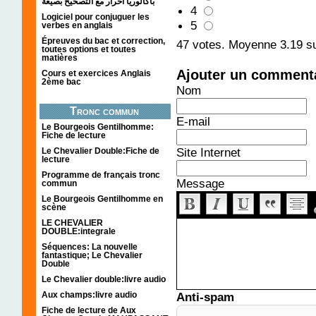
باكالوريا احرار مع التصحيح بصيغة
4
Logiciel pour conjuguer les
5
verbes en anglais
Épreuves du bac et correction,
47
votes. Moyenne
3.19
su
toutes options et toutes
matières
Ajouter un comment
Cours et exercices Anglais
2ème bac
Nom
Tronc commun
E-mail
Le Bourgeois Gentilhomme:
Fiche de lecture
Site Internet
Le Chevalier Double:Fiche de
lecture
Programme de français tronc
Message
commun
Le Bourgeois Gentilhomme en
scène
LE CHEVALIER
DOUBLE:integrale
Séquences: La nouvelle
fantastique; Le Chevalier
Double
Le Chevalier double:livre audio
Aux champs:livre audio
Anti-spam
Fiche de lecture de Aux