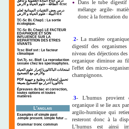
درس انتاج المادة العضوية و تدفق
Dans le tube digestif 
الطاقة - علوم الحياة و الارض -tcsc
mélange argile- matiè
درس بعض التقنيات الميدانية لعلم
البيئة - علوم الحياة و الارض tcs
donc à la formation d
TC-Sc Bi. Chap1 : La sortie
écologique.
TC-Sc Bi. Chap1 LE FACTEUR
EDAPHIQUE ET SON
INFLUENCE SUR LA
.
2
- La matière organiqu
REPARTITION DES ETRES
VIVANTS
digestif des organisme
Tcsc Biof svt : Le facteur
niveau des déjections des
climatique
organique diminue au fil
Svt.Tc. sc. Biof: La reproduction
sexuée chez les spermaphytes.
l'effet des micro-organism
امتحانات الباكالوريا احرار علوم الحياة
والأرض مع التصحيح
champignons.
PDF تحميل امتحانات وطنية و جهوية
باكالوريا احرار مع التصحيح بصيغة
Épreuves du bac et correction,
toutes options et toutes
matières
.
3
- L'humus provient 
organique il se lie aux pa
L'anglais
argilo-humique qui retie
Examples of simple past
.simple present. simple futur ...
resteront donc à la disp
Grammar tronc commun
L’humus est ainsi im