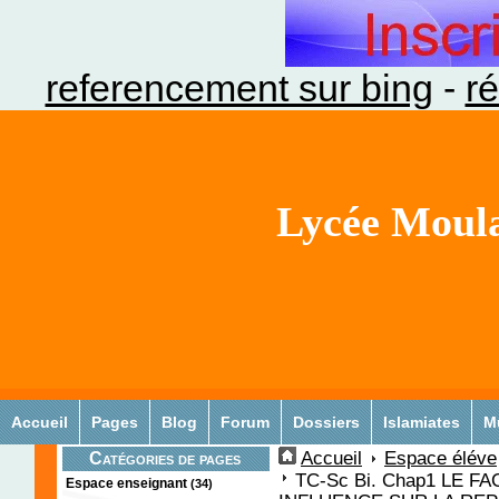
referencement sur bing
-
ré
Lycée Moula
Accueil
Pages
Blog
Forum
Dossiers
Islamiates
M
Accueil
Espace éléve
Catégories de pages
TC-Sc Bi. Chap1 LE 
Espace enseignant
(34)