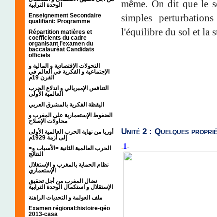
même. On dit que le so
الوحدة الترابية
simples perturbations
Enseignement Secondaire
qualifiant: Programme
l'équilibre du sol et la 
Répartition matières et
coefficients du cadre
organisant l’examen du
baccalauréat Candidats
officiels
التحولات الإقتصادية و المالية و
الإجتماعية و الفكرية في العالم في
القرن 19م
التنافس الإمبريالي و اندلاع الحرب
العالمية الأولى
اليقظة الفكرية بالمشرق العربي
الضغوط الإستعمارية على المغرب و
محاولات الإصلاح
Unité 2 : Quelques proprié
أوربا من نهاية الحرب العالمية الأولى
إلى أزمة 1929م
.
1
-
<الحرب العالمية الثانية <الأسباب و
النتائج
نظام الحماية بالمغرب و الإستغلال
الإستعماري
نضال المغرب من أجل تحقيق
الإستقلال و استكمال الوحدة الترابية
ملف العولمة و التحديات الراهنة
Examen régional:histoire-géo
2013-casa