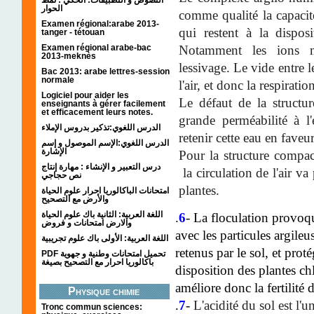
الحوار
comme qualité la capacité
Examen régional:arabe 2013-
qui restent à la dispos
tanger - tétouan
Examen régional arabe-bac
Notamment les ions m
2013-meknès
lessivage. Le vide entre l
Bac 2013: arabe lettres-session
normale
l'air, et donc la respiratio
Logiciel pour aider les
Le défaut de la structur
enseignants à gérer facilement
et efficacement leurs notes.
grande perméabilité à l
الدرس اللغوي:تذكير بدروس الإملاء
retenir cette eau en faveu
الدرس اللغوي:الإسم الموصول و إسم
الإشارة
Pour la structure compact
درس التعبير و الإنشاء : مهارة إنتاج
la circulation de l'air v
نص حجاجي
plantes.
امتحانات الباكالوريا احرار علوم الحياة
والأرض مع التصحيح
اللغة العربية: الثانية باك علوم الحياة
.
6
-
La floculation provoq
والارض امتحانات و فروض
avec les particules argile
اللغة العربية: الأولى باك علوم تجريبية
retenus par le sol, et prot
PDF تحميل امتحانات وطنية و جهوية
باكالوريا احرار مع التصحيح بصيغة
disposition des plantes ch
améliore donc la fertilité 
Physique chimie
.
7
-
L'acidité du sol est l'
Tronc commun sciences: