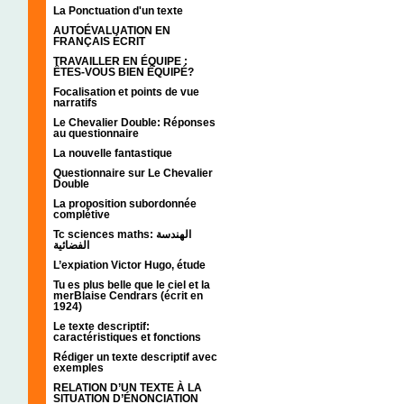
La Ponctuation d'un texte
AUTOÉVALUATION EN
FRANÇAIS ÉCRIT
TRAVAILLER EN ÉQUIPE :
ÊTES-VOUS BIEN ÉQUIPÉ?
Focalisation et points de vue
narratifs
Le Chevalier Double: Réponses
au questionnaire
La nouvelle fantastique
Questionnaire sur Le Chevalier
Double
La proposition subordonnée
complétive
Tc sciences maths: الهندسة
الفضائية
L’expiation Victor Hugo, étude
Tu es plus belle que le ciel et la
merBlaise Cendrars (écrit en
1924)
Le texte descriptif:
caractéristiques et fonctions
Rédiger un texte descriptif avec
exemples
RELATION D’UN TEXTE À LA
SITUATION D’ÉNONCIATION