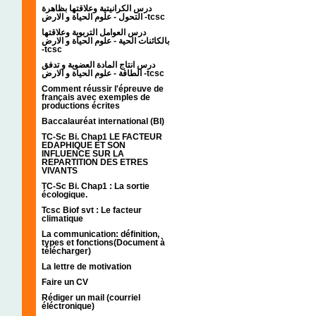
درس الكرانيتية وعلاقتها بظاهرة
التحول - علوم الحياة و الارض -tcsc
درس العوامل التربوية وعلاقتها
بالكائنات الحية - علوم الحياة و الارض
-tcsc
درس انتاج المادة العضوية و تدفق
الطاقة - علوم الحياة و الارض -tcsc
Comment réussir l'épreuve de
français avec exemples de
productions écrites
Baccalauréat international (BI)
TC-Sc Bi. Chap1 LE FACTEUR
EDAPHIQUE ET SON
INFLUENCE SUR LA
REPARTITION DES ETRES
VIVANTS
TC-Sc Bi. Chap1 : La sortie
écologique.
Tcsc Biof svt : Le facteur
climatique
La communication: définition,
types et fonctions(Document à
télécharger)
La lettre de motivation
Faire un CV
Rédiger un mail (courriel
éléctronique)