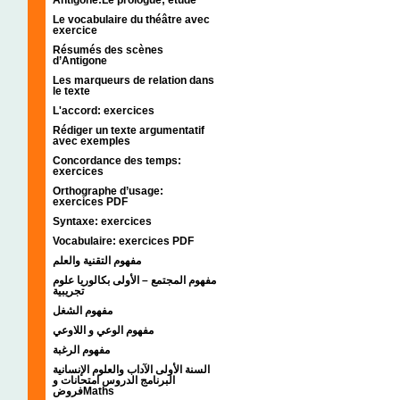
Le vocabulaire du théâtre avec
exercice
Résumés des scènes
d’Antigone
Les marqueurs de relation dans
le texte
L'accord: exercices
Rédiger un texte argumentatif
avec exemples
Concordance des temps:
exercices
Orthographe d’usage:
exercices PDF
Syntaxe: exercices
Vocabulaire: exercices PDF
مفهوم التقنية والعلم
مفهوم المجتمع – الأولى بكالوريا علوم
تجريبية
مفهوم الشغل
مفهوم الوعي و اللاوعي
مفهوم الرغبة
السنة الأولى الآداب والعلوم الإنسانية
البرنامج الدروس امتحانات و
فروضMaths