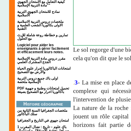
كيفية التعامل مع الامتحان الجهوي
"مادة التربية الإسلامية"
نمادج للامتحان الجهوي التربية
الاسلامية
ملخصات دروس التربية الاسلامية
الاولى بكالوريا الشعب العلمية و
التقنية
تمارين و خطاطة روعة شاملة للإرث
مع الحلول
Logiciel pour aider les
Le sol regorge d'une bi
enseignants à gérer facilement
et efficacement leurs notes.
cela qu'on dit que le so
مقرر دروس مادة التربية الإسلامية
الجذع المشترك العلمي
امتحانات الباكالوريا احرار علوم الحياة
والأرض مع التصحيح
اولى باك جميع دروس التربية
.
3
- La mise en place d
الإسلامية ملخصة
PDF تحميل امتحانات وطنية و جهوية
complexe qui nécessi
باكالوريا احرار مع التصحيح بصيغة
l'intervention de plusie
Histoire géographie
La nature de la roche 
ملخصات الجغرافيا السنة الثانية من
سلك الباكالور
jouent un rôle capital
امتحان جهوي في التاريخ و الجغرافيا
horizons fait partie d
1 باك علوم – تاريخ : نضال المغرب
من أجل تحقيق الاستقلال و استكمال