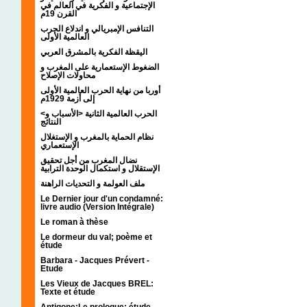
الإجتماعية و الفكرية في العالم في
القرن 19م
التنافس الإمبريالي و اندلاع الحرب
العالمية الأولى
اليقظة الفكرية بالمشرق العربي
الضغوط الإستعمارية على المغرب و
محاولات الإصلاح
أوربا من نهاية الحرب العالمية الأولى
إلى أزمة 1929م
<الحرب العالمية الثانية <الأسباب و
النتائج
نظام الحماية بالمغرب و الإستغلال
الإستعماري
نضال المغرب من أجل تحقيق
الإستقلال و استكمال الوحدة الترابية
ملف العولمة و التحديات الراهنة
Le Dernier jour d'un condamné:
livre audio (Version Intégrale)
Le roman à thèse
Le dormeur du val; poème et
étude
Barbara - Jacques Prévert -
Etude
Les Vieux de Jacques BREL:
Texte et étude
Antigone:Le prologue; étude