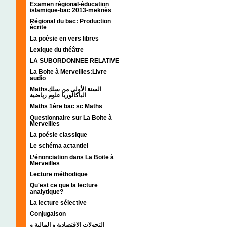
Examen régional-éducation
islamique-bac 2013-meknès
Régional du bac: Production
écrite
La poésie en vers libres
Lexique du théâtre
LA SUBORDONNEE RELATIVE
La Boite à Merveilles:Livre
audio
Mathsالسنة الأولى من سلك
الباكالوريا علوم رياضية
Maths 1ère bac sc Maths
Questionnaire sur La Boite à
Merveilles
La poésie classique
Le schéma actantiel
L’énonciation dans La Boite à
Merveilles
Lecture méthodique
Qu'est ce que la lecture
analytique?
La lecture sélective
Conjugaison
التحولات الإقتصادية و المالية و