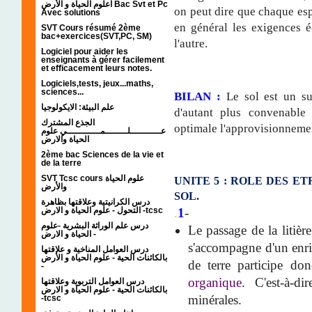
اعلوم الحياة و الأرض Bac Svt et Pc
on peut dire que chaque espè
Avec solutions
en général les exigences é
SVT Cours résumé 2ème
bac+exercices(SVT,PC, SM)
l'autre.
Logiciel pour aider les
enseignants à gérer facilement
et efficacement leurs notes.
Logiciels,tests, jeux...maths,
sciences...
BILAN :
Le sol est un su
علم البيئة: الايكولوجيا
d'autant plus convenable
الجذع المشترك
optimale l'approvisionnemen
عـــــــــــلــــــــمــــــــــــي علوم
الحياة والارض
2ème bac Sciences de la vie et
de la terre
SVT Tcsc cours علوم الحياة
UNITE 5 : ROLE DES E
والأرض
SOL.
درس الكرانيتية وعلاقتها بظاهرة
التحول - علوم الحياة و الارض -tcsc
.
1
-
درس علم الوراثة البشرية -علوم
Le passage de la litièr
الحياة و الارض -
s'accompagne d'un enri
درس العوامل المناخية و علاقتها
بالكائنات الحية - علوم الحياة و الأرض
de terre participe d
-
organique
. C'est-à-di
درس العوامل التربوية وعلاقتها
بالكائنات الحية - علوم الحياة و الارض
minérales.
-tcsc