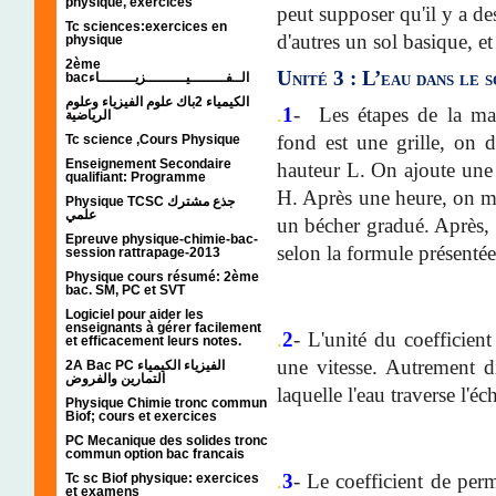
physique, exercices
peut supposer qu'il y a de
Tc sciences:exercices en
d'autres un sol basique, et
physique
2ème
Unité 3 : L’eau dans le s
bacالــفــــــــيـــــــــزيــــــــاء
الكيمياء 2باك علوم الفيزياء وعلوم
.
1
- Les étapes de la ma
الرياضية
fond est une grille, on 
Tc science ,Cours Physique
Enseignement Secondaire
hauteur L. On ajoute une 
qualifiant: Programme
H. Après une heure, on m
Physique TCSC جذع مشترك
علمي
un bécher gradué. Après, o
Epreuve physique-chimie-bac-
selon la formule présenté
session rattrapage-2013
Physique cours résumé: 2ème
bac. SM, PC et SVT
Logiciel pour aider les
enseignants à gérer facilement
.
2
- L'unité du coefficient
et efficacement leurs notes.
une vitesse. Autrement di
2A Bac PC الفيزياء الكيمياء
التمارين والفروض
laquelle l'eau traverse l'éc
Physique Chimie tronc commun
Biof; cours et exercices
PC Mecanique des solides tronc
commun option bac francais
.
3
- Le coefficient de perm
Tc sc Biof physique: exercices
et examens