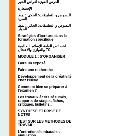
الدرس الغوي: أغراض الخبر
الإستعارة
النصوص و التطبيقات: الحكي : نمط
السرد
النصوص و التطبيقات: الحكي : نمط
الحوار
Stratégies d'écriture dans la
formation spécifique
لخصائص العامة للإسلام: العالمية
والتوازن والاعتدال TC
MODULE 1 : S'ORGANISER
Faire un exposé
Faire une recherche
Développement de la créativité
chez l'élève
Comment bien se préparer à
l’examen ?
Les travaux écrits:résumés,
rapports de stages, fiches,
critiques, bulletins...
SYNTHESE ET PRISE DE
NOTES
TEST SUR LES METHODES DE
TRAVAIL
L'entretien d'embauche:
simulation