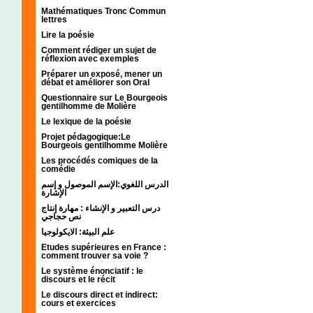
Mathématiques Tronc Commun
lettres
Lire la poésie
Comment rédiger un sujet de
réflexion avec exemples
Préparer un exposé, mener un
débat et améliorer son Oral
Questionnaire sur Le Bourgeois
gentilhomme de Molière
Le lexique de la poésie
Projet pédagogique:Le
Bourgeois gentilhomme Molière
Les procédés comiques de la
comédie
الدرس اللغوي:الإسم الموصول و إسم
الإشارة
درس التعبير و الإنشاء : مهارة إنتاج
نص حجاجي
علم البيئة: الايكولوجيا
Etudes supérieures en France :
comment trouver sa voie ?
Le système énonciatif : le
discours et le récit
Le discours direct et indirect:
cours et exercices