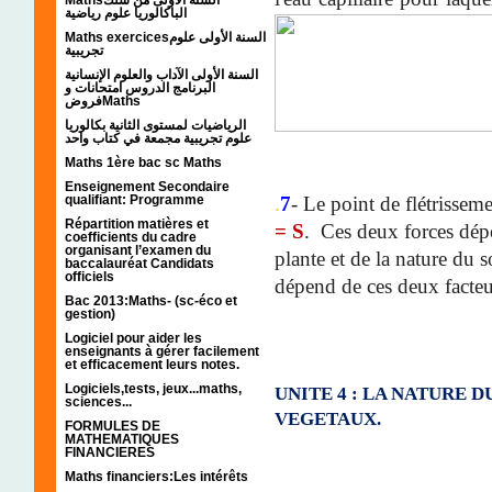
الباكالوريا علوم رياضية
Maths exercicesالسنة الأولى علوم
تجريبية
السنة الأولى الآداب والعلوم الإنسانية
البرنامج الدروس امتحانات و
فروضMaths
الرياضيات لمستوى الثانية بكالوريا
علوم تجريبية مجمعة في كتاب واحد
Maths 1ère bac sc Maths
Enseignement Secondaire
.
7
- Le point de flétrissem
qualifiant: Programme
Répartition matières et
= S
. Ces deux forces dépe
coefficients du cadre
organisant l’examen du
plante et de la nature du 
baccalauréat Candidats
officiels
dépend de ces deux facteu
Bac 2013:Maths- (sc-éco et
gestion)
Logiciel pour aider les
enseignants à gérer facilement
et efficacement leurs notes.
Logiciels,tests, jeux...maths,
UNITE 4 : LA NATURE D
sciences...
VEGETAUX.
FORMULES DE
MATHEMATIQUES
FINANCIERES
Maths financiers:Les intérêts