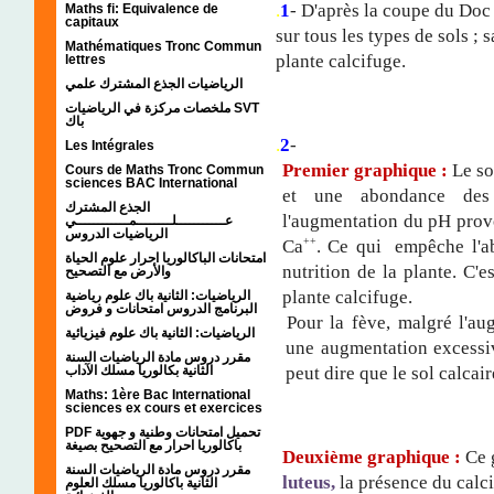
.
1
- D'après la coupe du Doc
Maths fi: Equivalence de
capitaux
sur tous les types de sols ; s
Mathématiques Tronc Commun
plante calcifuge.
lettres
الرياضيات الجذع المشترك علمي
ملخصات مركزة في الرياضيات SVT
باك
.
2
-
Les Intégrales
Premier graphique :
Le so
Cours de Maths Tronc Commun
sciences BAC International
et une abondance de
الجذع المشترك
l'augmentation du pH prov
عـــــــــــلــــــــمــــــــــــي
الرياضيات الدروس
++
Ca
. Ce qui empêche l'ab
امتحانات الباكالوريا احرار علوم الحياة
nutrition de la plante. C'
والأرض مع التصحيح
plante calcifuge.
الرياضيات: الثانية باك علوم رياضية
البرنامج الدروس امتحانات و فروض
Pour la fève, malgré l'a
الرياضيات: الثانية باك علوم فيزيائية
une augmentation excessi
مقرر دروس مادة الرياضيات السنة
الثانية بكالوريا مسلك الآداب
peut dire que le sol calcai
Maths: 1ère Bac International
sciences ex cours et exercices
PDF تحميل امتحانات وطنية و جهوية
باكالوريا احرار مع التصحيح بصيغة
Deuxième graphique :
Ce 
مقرر دروس مادة الرياضيات السنة
luteus,
la présence du calc
الثانية باكالوريا مسلك العلوم