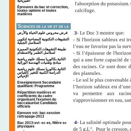
الفيزيائية
l'absorption du potassium. 
Épreuves du bac et correction,
calcifuge.
toutes options et toutes
matières
Sciences de la vie et de la
.
3
- Le Doc 3 montre que:
terre
فرض محروس علوم الحياة والأرض
- Si l'horizon sableux est t
التشوهات التكتونیة المصاحبة لتكوین
السلاسل الجبلیة
l’eau ne favorise pas la sur
طبيعة التشوهات التكتونية المميزة
- Si l’épaisseur de l'horizo
لسلاسل الطمر والاصطدام
qui a une forte capacité de
الثانية بكالوريا مسلك علوم رياضية
مبادئ وتقنيات الهندسة الوراثية
des racines. Ce sont donc 
الثانية بكالوريا مسلك علوم رياضية
des plantules.
الدراسة الكمية للتغير :القياس
الإحيائي
- Le sol le plus convenable 
Enseignement Secondaire
l’horizon sableux est d’une
qualifiant: Programme
Répartition matières et
va permettre aux racine
coefficients du cadre
s'approvisionner en eau, san
organisant l’examen du
baccalauréat Candidats
officiels
Epreuve svt- bac-session
rattrapage-2013
.
4
- La salinité optimale pour
Bac 2013:svt -sc ex, filière sc
physiques
de 5 g.L
. Pour le cresson, c
-1