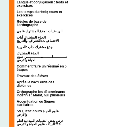
Langue et conjugaison : tests et
exercices
Les temps du récit; cours et
exercices
Règles de base de
l'orthographe
الرياضيات الجذع المشترك علمي
الجذع المشترك آداب
الاجتماعيات:الجغرافيا والتاريخ
جذع مشترك آداب :العربية
الجذع المشترك
عـــــــــــلــــــــمــــــــــــي علوم
الحياة والارض
Comment faire un résumé en 5
étapes
Travaux des élèves
Après le bac:Guide des
diplômes
Orthographe les déterminants
indéfinis : Maint, nul, plusieurs
Accentuation ou Signes
auxiliaires
SVT Tcsc cours علوم الحياة
والأرض
درس بعض التقنيات الميدانية لعلم
البيئة - علوم الحياة و الارض tcs