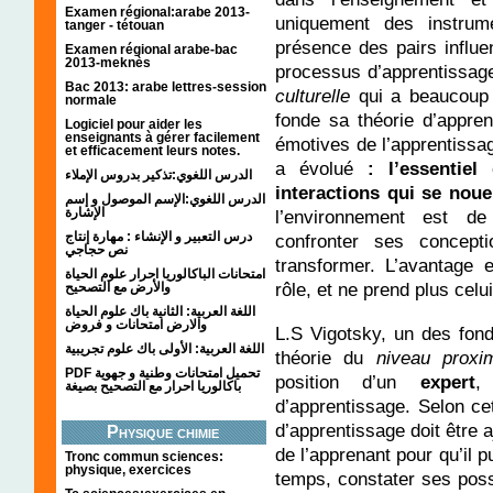
Examen régional:arabe 2013-
uniquement des instrum
tanger - tétouan
présence des pairs influ
Examen régional arabe-bac
2013-meknès
processus d’apprentissage
Bac 2013: arabe lettres-session
culturelle
qui a beaucoup 
normale
fonde sa théorie d’appre
Logiciel pour aider les
enseignants à gérer facilement
émotives de l’apprentissag
et efficacement leurs notes.
a évolué
: l’essentiel
الدرس اللغوي:تذكير بدروس الإملاء
interactions qui se noue
الدرس اللغوي:الإسم الموصول و إسم
الإشارة
l’environnement est de
درس التعبير و الإنشاء : مهارة إنتاج
confronter ses concept
نص حجاجي
transformer. L’avantage 
امتحانات الباكالوريا احرار علوم الحياة
rôle, et ne prend plus celu
والأرض مع التصحيح
اللغة العربية: الثانية باك علوم الحياة
والارض امتحانات و فروض
L.S Vigotsky, un des fond
اللغة العربية: الأولى باك علوم تجريبية
théorie du
niveau proxi
PDF تحميل امتحانات وطنية و جهوية
position d’un
expert
,
باكالوريا احرار مع التصحيح بصيغة
d’apprentissage. Selon ce
d’apprentissage doit être
Physique chimie
de l’apprenant pour qu’il 
Tronc commun sciences:
physique, exercices
temps, constater ses possi