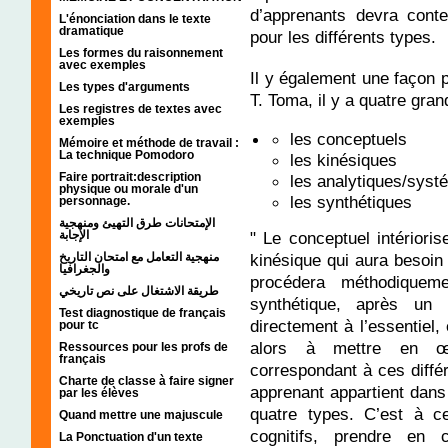
d’apprenants devra conte
L'énonciation dans le texte
dramatique
pour les différents types.
Les formes du raisonnement
avec exemples
Il y également une façon p
Les types d'arguments
T. Toma, il y a quatre gran
Les registres de textes avec
exemples
les conceptuels
Mémoire et méthode de travail :
La technique Pomodoro
les kinésiques
Faire portrait:description
les analytiques/syst
physique ou morale d'un
les synthétiques
personnage.
الإمتحانات طرق التهيئ ومنهجية
" Le conceptuel intériori
الإجابة
kinésique qui aura besoin 
منهجية التعامل مع امتحان التاريخ
والجغرافيا
procédera méthodiquem
طريقة الاشتغال على نص تاريخي
synthétique, après un 
Test diagnostique de français
directement à l’essentiel, 
pour tc
alors à mettre en œu
Ressources pour les profs de
français
correspondant à ces diffé
Charte de classe à faire signer
apprenant appartient dans
par les élèves
quatre types. C’est à c
Quand mettre une majuscule
cognitifs, prendre en 
La Ponctuation d'un texte