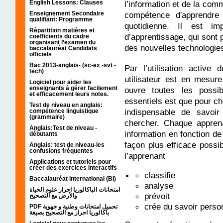
English Lessons: Clauses
l’information et de la com
Enseignement Secondaire
compétence d'apprendre
qualifiant: Programme
quotidienne. Il est im
Répartition matières et
d’apprentissage, qui sont
coefficients du cadre
organisant l’examen du
des nouvelles technologie
baccalauréat Candidats
officiels
Bac 2013-anglais- (sc-ex -svt -
Par l’utilisation activ
tech)
utilisateur est en mesure
Logiciel pour aider les
enseignants à gérer facilement
ouvre toutes les possibi
et efficacement leurs notes.
essentiels est que pour che
Test de niveau en anglais:
indispensable de savoi
compétence linguistique
(grammaire)
chercher. Chaque apprena
Anglais:Test de niveau -
information en fonction de
débutants
façon plus efficace possib
Anglais: test de niveau-les
confusions fréquentes
l’apprenant
Applications et tutoriels pour
créer des exercices interactifs
classifie
Baccalauréat international (BI)
analyse
امتحانات الباكالوريا احرار علوم الحياة
prévoit
والأرض مع التصحيح
crée du savoir perso
PDF تحميل امتحانات وطنية و جهوية
باكالوريا احرار مع التصحيح بصيغة