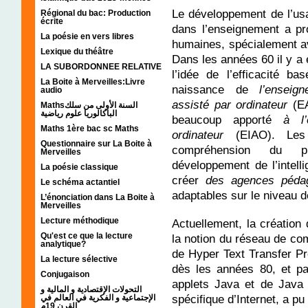
Le développement de l’usa
Régional du bac: Production
écrite
dans l’enseignement a pr
La poésie en vers libres
humaines, spécialement av
Lexique du théâtre
Dans les années 60 il y a
LA SUBORDONNEE RELATIVE
l’idée de l’efficacité ba
La Boite à Merveilles:Livre
naissance de
l’ensei
audio
assisté par ordinateur
(EA
Mathsالسنة الأولى من سلك
الباكالوريا علوم رياضية
beaucoup apporté
à l’
Maths 1ère bac sc Maths
ordinateur
(EIAO). Les
Questionnaire sur La Boite à
compréhension du pr
Merveilles
développement de l’intelli
La poésie classique
créer
des agences pédag
Le schéma actantiel
adaptables sur le niveau d
L’énonciation dans La Boite à
Merveilles
Lecture méthodique
Actuellement, la création 
Qu'est ce que la lecture
la notion du réseau de co
analytique?
de Hyper Text Transfer Pr
La lecture sélective
dès les années 80, et p
Conjugaison
applets Java et de Java 
التحولات الإقتصادية و المالية و
spécifique d’Internet, a p
الإجتماعية و الفكرية في العالم في
القرن 19م