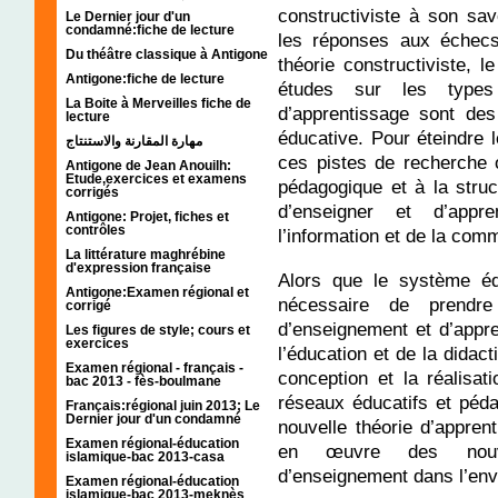
constructiviste à son sav
Le Dernier jour d'un
condamné:fiche de lecture
les réponses aux échecs
Du théâtre classique à Antigone
théorie constructiviste, 
Antigone:fiche de lecture
études sur les types
La Boite à Merveilles fiche de
d’apprentissage sont de
lecture
éducative. Pour éteindre l
مهارة المقارنة والاستنتاج
ces pistes de recherche 
Antigone de Jean Anouilh:
Etude,exercices et examens
pédagogique et à la stru
corrigés
d’enseigner et d’appre
Antigone: Projet, fiches et
contrôles
l’information et de la com
La littérature maghrébine
d'expression française
Alors que le système édu
Antigone:Examen régional et
nécessaire de prendr
corrigé
d’enseignement et d’appr
Les figures de style; cours et
exercices
l’éducation et de la didac
Examen régional - français -
conception et la réalisa
bac 2013 - fès-boulmane
réseaux éducatifs et péd
Français:régional juin 2013; Le
Dernier jour d'un condamné
nouvelle théorie d’appre
Examen régional-éducation
en œuvre des nouvel
islamique-bac 2013-casa
d’enseignement dans l’en
Examen régional-éducation
islamique-bac 2013-meknès