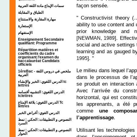
façon sensée
.
سمات الإبداع مادة اللغة العربية
الطباق و المقابلة
" Constructivist theory (
مهارة المقارنة والاستنتاج
ability to use content and
الإستعارة
prior knowledge and n
الإستفهام
[
]. Effect
NEWMAN, 1989
Enseignement Secondaire
qualifiant: Programme
social and active settings
Répartition matières et
learning and as gauged by 
coefficients du cadre
organisant l’examen du
]. "
1995
baccalauréat Candidats
officiels
Le milieu dans lequel l’ap
1éreBac - ملخص في دروس اللغة
العربية
dans le processus de l’a
الدرس اللغوي: الخبر والإنشاء tc
se produit en interaction 
lettres
Avec l’arrivée du constr
الدرس اللغوي: التشبيه أقسامه
tclettres
horizontal, qui est constit
الدرس اللغوي: بلاغة الإمتاع Tc
les apprenants, a été 
lettres
comme
une composant
الدرس الغوي: أغراض الخبر
l’apprentissage
.
النصوص و التطبيقات: الحكي : نمط
السرد
Utilisant les technologies
النصوص و التطبيقات: الحكي : نمط
الحوار
dans l’enseignement et 