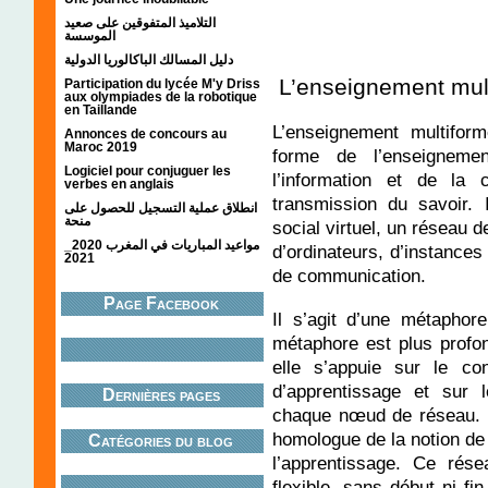
التلاميذ المتفوقين على صعيد
الموسسة
دليل المسالك الباكالوريا الدولية
L’enseignement multi
Participation du lycée M'y Driss
aux olympiades de la robotique
en Taillande
L’enseignement multiform
Annonces de concours au
Maroc 2019
forme de l’enseignemen
Logiciel pour conjuguer les
l’information et de l
verbes en anglais
transmission du savoir. 
انطلاق عملية التسجيل للحصول على
منحة
social virtuel, un réseau 
مواعيد المباريات في المغرب 2020_
d’ordinateurs, d’instances
2021
de communication.
Page Facebook
Il s’agit d’une métaphor
métaphore est plus profon
elle s’appuie sur le c
d’apprentissage et sur 
Dernières pages
chaque nœud de réseau. I
homologue de la notion de 
Catégories du blog
l’apprentissage. Ce rés
flexible, sans début ni 