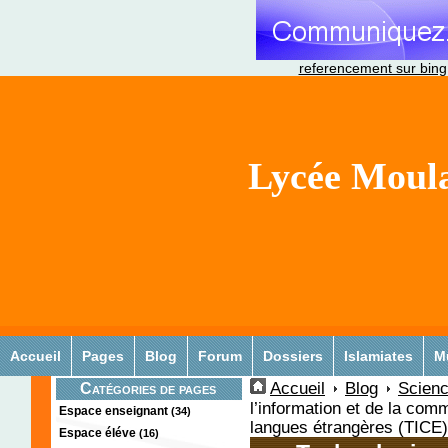
referencement sur bing
Lycée Moula
Accueil
Pages
Blog
Forum
Dossiers
Islamiates
M
Accueil
Blog
Scienc
Catégories de pages
l’information et de la co
Espace enseignant
(34)
langues étrangères (TICE)
Espace éléve
(16)