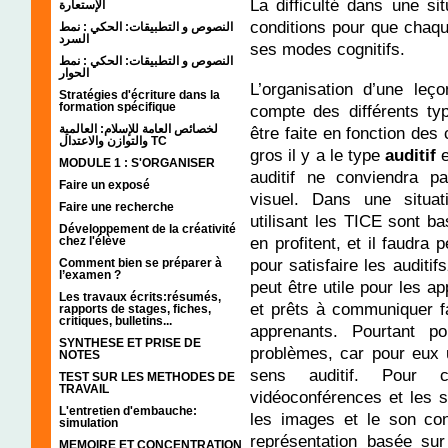
La difficulté dans une si
الإستعارة
conditions pour que chaq
النصوص و التطبيقات: الحكي : نمط
السرد
ses modes cognitifs.
النصوص و التطبيقات: الحكي : نمط
الحوار
L’organisation d’une leç
Stratégies d'écriture dans la
formation spécifique
compte des différents typ
لخصائص العامة للإسلام: العالمية
être faite en fonction des
والتوازن والاعتدال TC
gros il y a le type
auditif
e
MODULE 1 : S'ORGANISER
auditif ne conviendra 
Faire un exposé
visuel. Dans une situat
Faire une recherche
utilisant les TICE sont ba
Développement de la créativité
en profitent, et il faudra
chez l'élève
pour satisfaire les auditifs
Comment bien se préparer à
l’examen ?
peut être utile pour les a
Les travaux écrits:résumés,
et prêts à communiquer f
rapports de stages, fiches,
critiques, bulletins...
apprenants. Pourtant p
SYNTHESE ET PRISE DE
problèmes, car pour eux u
NOTES
sens auditif. Pour 
TEST SUR LES METHODES DE
TRAVAIL
vidéoconférences et les si
L'entretien d'embauche:
les images et le son con
simulation
représentation basée sur
MEMOIRE ET CONCENTRATION