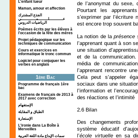
L'enfant tueur
de l’anonymat du sexe, d
Maman, amour et affection
Pourtant les apprenants
الجذع المشترك
s’exprimer par l’écriture
عـــــــــــلــــــــمــــــــــــي
الرياضيات الدروس
est encore trop souvent ba
Poèmes écrits par les élèves à
l'occasion de la fête des mères
La notion de la
présence 
Projet pédagogique sur les
l’apprenant quant à son s
techniques de communication
une situation d’apprentiss
Cours et exercices en
informatique le tronc commun
et de la communication.
Logiciel pour conjuguer les
média de communication ;
verbes en anglais
l’apprenant rencontre une
Cela peut s’appeler éga
1ère Bac
sociaux dans une situation
Programme de français 1ère
bac
l’information et l’encour
Examens de français de 2013 à
des réactions et l’intimité
2017 avec correction
الإستفهام
2.6 Bilan
الطباق و المقابلة
الإستعارة
Des changements profon
L'ironie dans La Boîte à
système éducatif d’auj
Merveilles
l’
école virtuelle
en sa dim
سمات الإبداع مادة اللغة العربية