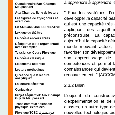
à
apprendre à apprendre
l
Questionnaire:Aux Champs –
Maupassant
" Pour les systèmes d’éd
Aux Champs: fiche de lecture
développer
la capacité des
Les figures de style; cours et
exercices
qui est une capacité très 
LA SUBORDONNEE RELATIVE
appliquant des algorit
Lexique du théâtre
préconstruite. La cap
La poésie en vers libres
aujourd'hui la capacité dé
Rédiger un texte argumentatif
monde mouvant actuel, 
avec exemples
favoriser son développemen
Tc science ,Cours Physique
son apprentissage de l’
La poésie classique
compétences et permet la
Le schéma actantiel
connaissances qui devient 
Lecture méthodique
renouvellement. " [
ACCOMP
Qu'est ce que la lecture
analytique?
La lecture sélective
2.3.2 Bilan
Conjugaison
L’objectif du construc
Projet séquentiel: Aux Champs;
Guy de Maupassant
d’expérimentation
et de 
Tronc commun sciences:
classes, un autre type d
physique, exercices
nouvelles technologies ai
Physique TCSC جذع مشترك