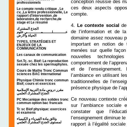
conception réussie des ma
professionnels
ces deux aspects oppos
Le compte rendu critique , Le
cv, ,La lettre professionnelle, Le
compte.
rapport d'intervention ,de
laboratoire,de recherche,de
stage et Le résumé
4.
Le contexte social
de
الجذع المشترك
de l’information et de l
عـــــــــــلــــــــمــــــــــــي علوم
الحياة والارض
domaine assez nouveau po
TYPES, STRATÉGIES ET
important en notion de t
ENJEUX DE LA
COMMUNICATION
menées sur quelle façon 
Les canaux de communication
nouvelles technologie
Svt.Tc. sc. Biof: La reproduction
comportement de l’apprena
sexuée chez les spermaphytes.
et de l’enseignement. I
Cours de Maths Tronc Commun
sciences BAC International
l’ambiance en utilisant le
Physique Chimie tronc commun
traditionnelles de l’ense
Biof; cours et exercices
présence physique de l’ap
مقرر دروس مادة التربية الإسلامية
الجذع المشترك العلمي
Ce nouveau contexte créé
PC Mecanique des solides tronc
commun option bac francais
sur l’ambiance sociale 
Tc sc Biof physique: exercices
constater que l’éducat
et examens
l’enseignement diminue l
وثائق مادة الفيزياء و الكيمياء
لمستوى الجدع المشترك العلمي
rapport à l’égalité social