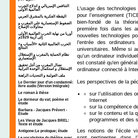
التنافس الإمبريالي و اندلاع الحرب
L'usage des technologies 
العالمية الأولى
pour l’enseignement (TICE)
اليقظة الفكرية بالمشرق العربي
bien-fondé de la théorie
الضغوط الإستعمارية على المغرب و
محاولات الإصلاح
première fois dans les 
أوربا من نهاية الحرب العالمية الأولى
nouvelles technologies p
إلى أزمة 1929م
l'entrée des ordinateurs
<الحرب العالمية الثانية <الأسباب و
النتائج
universitaires. Même si a
نظام الحماية بالمغرب و الإستغلال
qu’un ordinateur individue
الإستعماري
est constaté qu'en généra
نضال المغرب من أجل تحقيق
ordinateur connecté à Inte
الإستقلال و استكمال الوحدة الترابية
ملف العولمة و التحديات الراهنة
Les perspectives de la péd
Le Dernier jour d'un condamné:
livre audio (Version Intégrale)
Le roman à thèse
sur l’utilisation des
Internet
Le dormeur du val; poème et
étude
sur la compétence d
Barbara - Jacques Prévert -
sur le contenu et la q
Etude
programmes et des 
Les Vieux de Jacques BREL:
Texte et étude
Les notions de l’école vi
Antigone:Le prologue; étude
sont pertinentes dans l
Le vocabulaire du théâtre avec