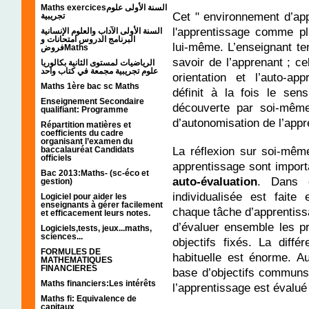
Maths exercicesالسنة الأولى علوم
Cet " environnement d’ap
تجريبية
l'apprentissage comme pl
السنة الأولى الآداب والعلوم الإنسانية
البرنامج الدروس امتحانات و
lui-même. L’enseignant te
فروضMaths
savoir de l’apprenant ; ce
الرياضيات لمستوى الثانية بكالوريا
علوم تجريبية مجمعة في كتاب واحد
orientation et l’auto-ap
Maths 1ère bac sc Maths
définit à la fois le sen
Enseignement Secondaire
découverte par soi-même
qualifiant: Programme
d’autonomisation de l’appr
Répartition matières et
coefficients du cadre
organisant l’examen du
La réflexion sur soi-mêm
baccalauréat Candidats
officiels
apprentissage sont import
Bac 2013:Maths- (sc-éco et
auto-évaluation
. Dans c
gestion)
individualisée est faite
Logiciel pour aider les
enseignants à gérer facilement
chaque tâche d’apprentissa
et efficacement leurs notes.
d’évaluer ensemble les p
Logiciels,tests, jeux...maths,
sciences...
objectifs fixés. La diffé
FORMULES DE
habituelle est énorme. Au
MATHEMATIQUES
FINANCIERES
base d’objectifs communs
Maths financiers:Les intérêts
l’apprentissage est évalué 
Maths fi: Equivalence de
capitaux