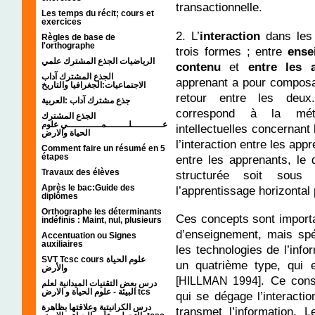
transactionnelle.
Les temps du récit; cours et
exercices
2. L’
interaction
dans les 
Règles de base de
l'orthographe
trois formes ; entre
ense
الرياضيات الجذع المشترك علمي
contenu
et
entre
les 
الجذع المشترك آداب
apprenant a pour composan
الاجتماعيات:الجغرافيا والتاريخ
retour entre les deux.
جذع مشترك آداب :العربية
correspond à la méth
الجذع المشترك
عـــــــــــلــــــــمــــــــــــي علوم
intellectuelles concernant
الحياة والارض
l’interaction entre les ap
Comment faire un résumé en 5
étapes
entre les apprenants, le 
Travaux des élèves
structurée soit sous 
Après le bac:Guide des
l’apprentissage horizontal
diplômes
Orthographe les déterminants
Ces concepts sont importan
indéfinis : Maint, nul, plusieurs
d’enseignement, mais spé
Accentuation ou Signes
auxiliaires
les technologies de l’info
SVT Tcsc cours علوم الحياة
un quatrième type, qui e
والأرض
. Ce cons
[HILLMAN 1994]
درس بعض التقنيات الميدانية لعلم
البيئة - علوم الحياة و الارض tcs
qui se dégage l’interactio
درس الكرانيتية وعلاقتها بظاهرة
transmet l’information. 