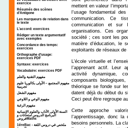
exercice
mettent en valeur l’impor
Résumés des scènes
l’usage fondamental des 
d’Antigone
communication. Ce tis
Les marqueurs de relation dans
le texte
communication et sur l
L'accord: exercices
organisations. Ces orga
Rédiger un texte argumentatif
société ; ces sont les pou
avec exemples
matière d’éducation, le s
Concordance des temps:
exercices
exploitants de réseaux de
Orthographe d’usage:
exercices PDF
L’école virtuelle et l’en
Syntaxe: exercices
l’apprenant actif. Leur 
Vocabulaire: exercices PDF
activité dynamique, c
مفهوم التقنية والعلم
composants biologiques, 
مفهوم المجتمع – الأولى بكالوريا علوم
théorique se fonde sur le
تجريبية
datent déjà du début du si
مفهوم الشغل
Ceci peut être regroupe au 
مفهوم الوعي و اللاوعي
مفهوم الرغبة
Cette approche valo
السنة الأولى الآداب والعلوم الإنسانية
البرنامج الدروس امتحانات و
l’apprentissage, donc la
فروضMaths
besoins personnels. La cla
1éreBac - ملخص في دروس اللغة