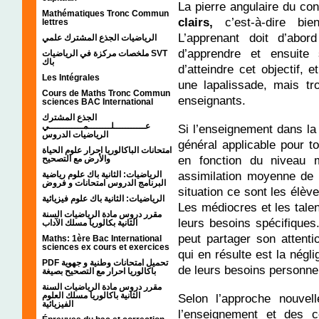
La pierre angulaire du con
Mathématiques Tronc Commun
clairs,
c’est-à-dire bie
lettres
L’apprenant doit d’abo
الرياضيات الجذع المشترك علمي
d’apprendre et ensuite
ملخصات مركزة في الرياضيات SVT
باك
d’atteindre cet objectif, 
Les Intégrales
une lapalissade, mais tr
Cours de Maths Tronc Commun
enseignants.
sciences BAC International
الجذع المشترك
عـــــــــــلــــــــمــــــــــــي
Si l’enseignement dans la
الرياضيات الدروس
général applicable pour to
امتحانات الباكالوريا احرار علوم الحياة
en fonction du niveau 
والأرض مع التصحيح
assimilation moyenne de
الرياضيات: الثانية باك علوم رياضية
البرنامج الدروس امتحانات و فروض
situation ce sont les élève
الرياضيات: الثانية باك علوم فيزيائية
Les médiocres et les tale
مقرر دروس مادة الرياضيات السنة
leurs besoins spécifique
الثانية بكالوريا مسلك الآداب
peut partager son attenti
Maths: 1ère Bac International
sciences ex cours et exercices
qui en résulte est la négl
PDF تحميل امتحانات وطنية و جهوية
de leurs besoins personne
باكالوريا احرار مع التصحيح بصيغة
مقرر دروس مادة الرياضيات السنة
الثانية باكالوريا مسلك العلوم
Selon l’approche nouvell
الفيزيائية
l’enseignement et des c