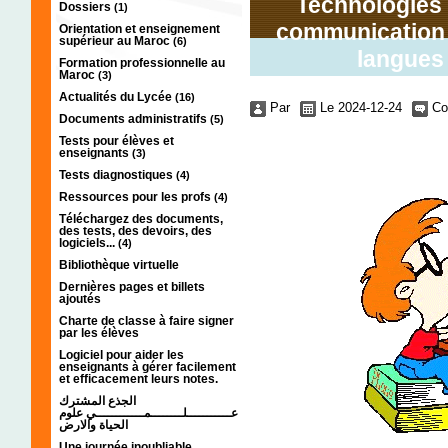
Technologies d
Dossiers
(1)
communication 
Orientation et enseignement
supérieur au Maroc
(6)
langues
Formation professionnelle au
Maroc
(3)
Actualités du Lycée
(16)
Par
Le 2024-12-24
Co
Documents administratifs
(5)
Tests pour élèves et
enseignants
(3)
Tests diagnostiques
(4)
Ressources pour les profs
(4)
Téléchargez des documents,
des tests, des devoirs, des
logiciels...
(4)
Bibliothèque virtuelle
Dernières pages et billets
ajoutés
Charte de classe à faire signer
par les élèves
Logiciel pour aider les
enseignants à gérer facilement
et efficacement leurs notes.
الجذع المشترك
عـــــــــــلــــــــمــــــــــــي علوم
الحياة والارض
Une journée inoubliable