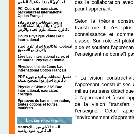
cas la collaboration ave
لمستوى الجدع المشترك العلمي
pour l’apprenant.
PC Cours et exercices
baccalauréat international
Option Français
Selon la théorie constr
دروس امتحانات و فروض مادة
الفيزياء والكيمياء السنة الثانية
transforme. Il n'est pl
باكالوريا مسلك علوم الحياة والأرض
connaissance et comme 
Cours Physique 2ème BAC
classe. Son rôle est plut
International
aide et soutient l'apprena
امتحانات الباكالوريا احرار علوم الحياة
والأرض مع التصحيح
l’enseignant ne connaît pa
1ère bac international sc ex et
sc maths: Physique Chimie
Physique chimie 2ème bac
international Option Français
PDF تحميل امتحانات وطنية و جهوية
" La vision constructivi
باكالوريا احرار مع التصحيح بصيغة
l’apprenant construit ses
Physique Chimie 2AS Bac
milieu (au sens didactiqu
International; exercices
corriges
à l’apprenant et à son ap
Épreuves du bac et correction,
de la vision "transfert
toutes options et toutes
matières
l’enseigné. Cette app
"environnement d’apprenti
Les mathématiques
Mathsالسنة الأولى من سلك
الباكالوريا علوم رياضية