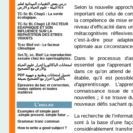
درس بعض التقنيات الميدانية لعلم
Selon la nouvelle approch
البيئة - علوم الحياة و الارض tcs
important est celui de co
TC-Sc Bi. Chap1 : La sortie
écologique.
la compétence de mise en
TC-Sc Bi. Chap1 LE FACTEUR
niveau d’efficacité dans un
EDAPHIQUE ET SON
INFLUENCE SUR LA
métacognitives réflexives
REPARTITION DES ETRES
VIVANTS
c’est-à-dire pour adapt
Tcsc Biof svt : Le facteur
optimale aux circonstanc
climatique
Svt.Tc. sc. Biof: La reproduction
Dans le processus d'as
sexuée chez les spermaphytes.
essentiel que l'apprenant
امتحانات الباكالوريا احرار علوم الحياة
والأرض مع التصحيح
dans ce qu’on attend de l
PDF تحميل امتحانات وطنية و جهوية
établie, qu’il est possi
باكالوريا احرار مع التصحيح بصيغة
d'apprentissage
. L'appre
Épreuves du bac et correction,
toutes options et toutes
connaissance issue de s
matières
nouvelles
;
il se trouve d
nouveaux défis sachant qu'
L'anglais
Examples of simple past
.simple present. simple futur ...
La recherche de l’informat
Grammar tronc commun
sont à la base d’une faço
How to write a good subject ?
considérablement transfo