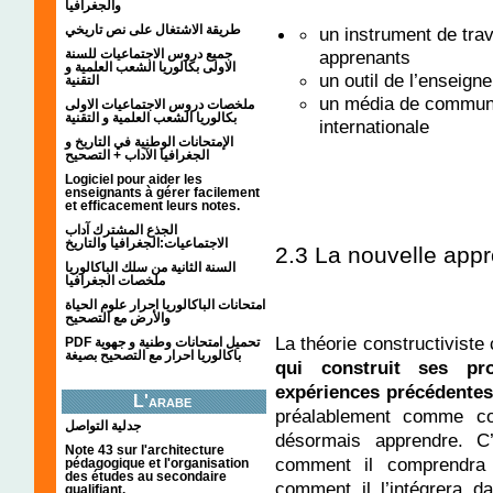
والجغرافيا
طريقة الاشتغال على نص تاريخي
un instrument de trav
جميع دروس الاجتماعيات للسنة
apprenants
الاولى بكالوريا الشعب العلمية و
un outil de l’enseign
التقنية
un média de communic
ملخصات دروس الاجتماعيات الاولى
بكالوريا الشعب العلمية و التقنية
internationale
الإمتحانات الوطنية في التاريخ و
الجغرافيا الآداب + التصحيح
Logiciel pour aider les
enseignants à gérer facilement
et efficacement leurs notes.
الجذع المشترك آداب
الاجتماعيات:الجغرافيا والتاريخ
2.3 La nouvelle appr
السنة الثانية من سلك الباكالوريا
ملخصات الجغرافيا
امتحانات الباكالوريا احرار علوم الحياة
والأرض مع التصحيح
La théorie constructiviste
PDF تحميل امتحانات وطنية و جهوية
باكالوريا احرار مع التصحيح بصيغة
qui construit ses pr
expériences précédentes
L'arabe
préalablement comme co
جدلية التواصل
désormais apprendre. C
Note 43 sur l'architecture
comment il comprendra 
pédagogique et l'organisation
des études au secondaire
comment il l’intégrera 
qualifiant.