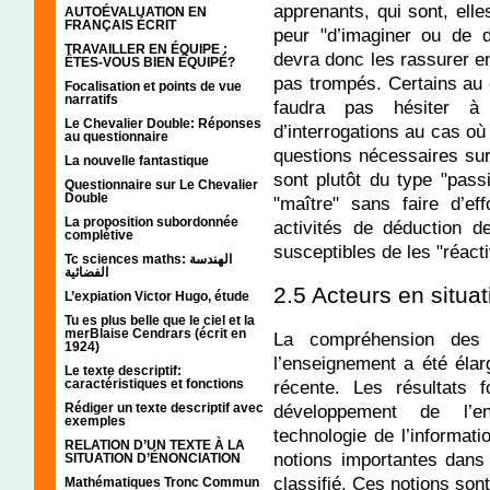
apprenants, qui sont, elle
AUTOÉVALUATION EN
FRANÇAIS ÉCRIT
peur "d’imaginer ou de d
TRAVAILLER EN ÉQUIPE :
devra donc les rassurer en
ÊTES-VOUS BIEN ÉQUIPÉ?
pas trompés. Certains au c
Focalisation et points de vue
narratifs
faudra pas hésiter à 
Le Chevalier Double: Réponses
d’interrogations au cas o
au questionnaire
questions nécessaires su
La nouvelle fantastique
sont plutôt du type "passi
Questionnaire sur Le Chevalier
Double
"maître" sans faire d’e
La proposition subordonnée
activités de déduction d
complétive
susceptibles de les "réactiv
Tc sciences maths: الهندسة
الفضائية
2.5 Acteurs en situa
L’expiation Victor Hugo, étude
Tu es plus belle que le ciel et la
merBlaise Cendrars (écrit en
La compréhension des s
1924)
l’enseignement a été élar
Le texte descriptif:
caractéristiques et fonctions
récente. Les résultats 
Rédiger un texte descriptif avec
développement de l’en
exemples
technologie de l’informati
RELATION D’UN TEXTE À LA
notions importantes dans 
SITUATION D’ÉNONCIATION
classifié. Ces notions sont
Mathématiques Tronc Commun