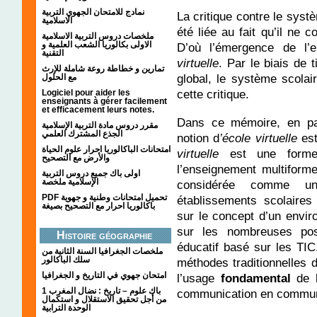
نمادج للامتحان الجهوي التربية
La critique contre le syst
الاسلامية
été liée au fait qu’il ne 
ملخصات دروس التربية الاسلامية
الاولى بكالوريا الشعب العلمية و
D’où l’émergence de l’e
التقنية
virtuelle
. Par le biais de t
تمارين و خطاطة روعة شاملة للإرث
global, le système scola
مع الحلول
cette critique.
Logiciel pour aider les
enseignants à gérer facilement
et efficacement leurs notes.
Dans ce mémoire, en par
مقرر دروس مادة التربية الإسلامية
الجذع المشترك العلمي
notion d
’école virtuelle
est
امتحانات الباكالوريا احرار علوم الحياة
virtuelle
est une forme
والأرض مع التصحيح
l’enseignement multiforme.
اولى باك جميع دروس التربية
الإسلامية ملخصة
considérée comme un
PDF تحميل امتحانات وطنية و جهوية
établissements scolaires t
باكالوريا احرار مع التصحيح بصيغة
sur le concept d’un envi
sur les nombreuses pos
Histoire géographie
éducatif basé sur les TIC.
ملخصات الجغرافيا السنة الثانية من
سلك الباكالور
méthodes traditionnelles 
امتحان جهوي في التاريخ و الجغرافيا
l’usage
fondamental
de 
1 باك علوم – تاريخ : نضال المغرب
communication en commun
من أجل تحقيق الاستقلال و استكمال
الوحدة الترابية