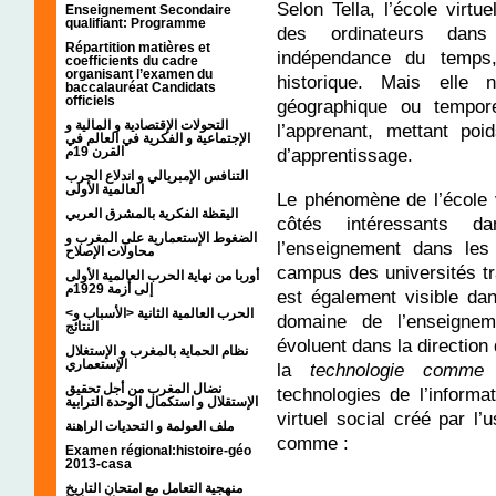
Selon Tella, l’école virtu
Enseignement Secondaire
qualifiant: Programme
des ordinateurs dans
Répartition matières et
indépendance du temps,
coefficients du cadre
organisant l’examen du
historique. Mais elle 
baccalauréat Candidats
officiels
géographique ou temporel
التحولات الإقتصادية و المالية و
l’apprenant, mettant poi
الإجتماعية و الفكرية في العالم في
d’apprentissage.
القرن 19م
التنافس الإمبريالي و اندلاع الحرب
العالمية الأولى
Le phénomène de l’école v
اليقظة الفكرية بالمشرق العربي
côtés intéressants d
الضغوط الإستعمارية على المغرب و
l’enseignement dans les
محاولات الإصلاح
campus des universités tra
أوربا من نهاية الحرب العالمية الأولى
إلى أزمة 1929م
est également visible da
<الحرب العالمية الثانية <الأسباب و
domaine de l’enseignem
النتائج
évoluent dans la direction 
نظام الحماية بالمغرب و الإستغلال
الإستعماري
la
technologie comme 
نضال المغرب من أجل تحقيق
technologies de l’informa
الإستقلال و استكمال الوحدة الترابية
virtuel social créé par l’
ملف العولمة و التحديات الراهنة
comme :
Examen régional:histoire-géo
2013-casa
منهجية التعامل مع امتحان التاريخ