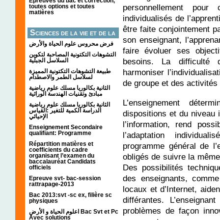
Épreuves du bac et correction,
personnellement
pour c
toutes options et toutes
matières
individualisés de l’appren
être faite conjointement pa
Sciences de la vie et de la
son enseignant, l’apprena
terre
فرض محروس علوم الحياة والأرض
faire évoluer ses object
التشوهات التكتونیة المصاحبة لتكوین
besoins. La difficulté
السلاسل الجبلیة
harmoniser l’individualisa
طبيعة التشوهات التكتونية المميزة
لسلاسل الطمر والاصطدام
de groupe et des activités 
الثانية بكالوريا مسلك علوم رياضية
مبادئ وتقنيات الهندسة الوراثية
L’enseignement déterm
الثانية بكالوريا مسلك علوم رياضية
الدراسة الكمية للتغير :القياس
dispositions et du niveau i
الإحيائي
l’information, rend poss
Enseignement Secondaire
qualifiant: Programme
l’adaptation individua
Répartition matières et
programme général de l’
coefficients du cadre
obligés de suivre la mêm
organisant l’examen du
baccalauréat Candidats
Des possibilités techniqu
officiels
des enseignants, comme 
Epreuve svt- bac-session
rattrapage-2013
locaux et d’Internet, aide
Bac 2013:svt -sc ex, filière sc
différantes. L’enseignan
physiques
problèmes de façon innov
اعلوم الحياة و الأرض Bac Svt et Pc
Avec solutions