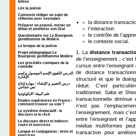
lettres
Lire la poésie
Comment rédiger un sujet de
réflexion avec exemples
la distance transacti
Préparer un exposé, mener un
l’interaction
débat et améliorer son Oral
le contrôle de l’appr
Questionnaire sur Le Bourgeois
gentilhomme de Molière
le contexte social.
Le lexique de la poésie
1. La
distance transacti
Projet pédagogique:Le
Bourgeois gentilhomme Molière
de l’enseignement ; c’est 
Les procédés comiques de la
cursus entre l’enseignant e
comédie
de distance transactio
الدرس اللغوي:الإسم الموصول و إسم
الإشارة
structuré et que le dialog
درس التعبير و الإنشاء : مهارة إنتاج
réduit. C’est particul
نص حجاجي
traditionnel. Saba et She
علم البيئة: الايكولوجيا
transactionnelle diminue
Etudes supérieures en France :
comment trouver sa voie ?
n’est pas l’emplacemen
Le système énonciatif : le
l’enseignement, mais c’est
discours et le récit
entre l’enseignant et l’ap
Le discours direct et indirect:
cours et exercices
médias multiformes peut
Langue et conjugaison : tests et
transaction pour amélior
exercices