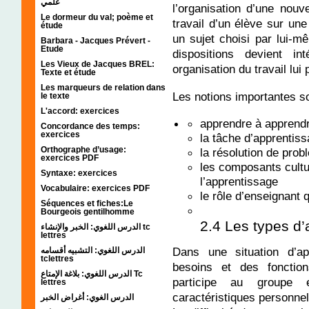
علمي
l’organisation d’une nou
Le dormeur du val; poème et
travail d’un élève sur un
étude
un sujet choisi par lui-
Barbara - Jacques Prévert -
Etude
dispositions devient i
Les Vieux de Jacques BREL:
organisation du travail lu
Texte et étude
Les marqueurs de relation dans
Les notions importantes so
le texte
L'accord: exercices
apprendre à apprend
Concordance des temps:
exercices
la tâche d’apprentis
Orthographe d’usage:
la résolution de pro
exercices PDF
les composants cultur
Syntaxe: exercices
l’apprentissage
Vocabulaire: exercices PDF
le rôle d’enseignant 
Séquences et fiches:Le
Bourgeois gentilhomme
2.4 Les types d
الدرس اللغوي: الخبر والإنشاء tc
lettres
Dans une situation d’a
الدرس اللغوي: التشبيه أقسامه
tclettres
besoins et des fonctions
الدرس اللغوي: بلاغة الإمتاع Tc
participe au groupe e
lettres
caractéristiques personnel
الدرس الغوي: أغراض الخبر