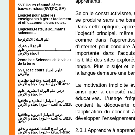
apprenants.
SVT Cours résumé 2ème
bac+exercices(SVT,PC, SM)
Selon le constructivisme,
Logiciel pour aider les
se produire sans une bo
enseignants à gérer facilement
et efficacement leurs notes.
Dans cette optique, appr
Logiciels,tests, jeux...maths,
l’objectif principal, mêm
sciences...
comme dans l’apprentis
علم البيئة: الايكولوجيا
d’Internet peut conduire
الجذع المشترك
عـــــــــــلــــــــمــــــــــــي علوم
importante dans l’acqui
الحياة والارض
lisibilité des sites explo
2ème bac Sciences de la vie et
de la terre
langue. Plus le sujet et l
SVT Tcsc cours علوم الحياة
la langue demeure une bar
والأرض
درس الكرانيتية وعلاقتها بظاهرة
La motivation implicite 
التحول - علوم الحياة و الارض -tcsc
ainsi que la curiosité nat
درس علم الوراثة البشرية -علوم
الحياة و الارض -
éducatives. L’usage fré
درس العوامل المناخية و علاقتها
contient la découverte d
بالكائنات الحية - علوم الحياة و الأرض
-
l’application du concept
درس العوامل التربوية وعلاقتها
développer l’enseignement
بالكائنات الحية - علوم الحياة و الارض
-tcsc
درس انتاج المادة العضوية و تدفق
2.3.1 Apprendre à apprend
الطاقة - علوم الحياة و الارض -tcsc