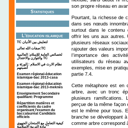
son propre réseau en ava
Statistiques
Pourtant, la richesse de 
dans ses nœuds innombrab
surtout dans le contenu 
L'éducation islamique
offrir les uns aux autres. 
plusieurs réseaux sociaux, 
TC لتعايش بين الأديان
rajouter des valeurs impo
صفات الله تعالى:TC
l’importance des activi
لخصائص العامة للإسلام: العالمية
والتوازن والاعتدال TC
utilisateurs du réseau 
نظام الارث في الاسلام : الورثة و
exemples, mise en pratiqu
أنصبتهم
partie 7.4.
Examen régional-éducation
islamique-bac 2013-casa
Examen régional-éducation
Cette métaphore est en 
islamique-bac 2013-meknès
arbre, avec un tronc ép
Enseignement Secondaire
qualifiant: Programme
plusieurs ramifications.
Répartition matières et
perçue de la même façon qu
coefficients du cadre
est le même pour tous. E
organisant l’examen du
baccalauréat Candidats
branche se développant à 
officiels
comme arbre correspond à l
كيفية التعامل مع الامتحان الجهوي
"مادة التربية الإسلامية"