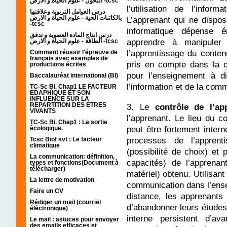
التحول - علوم الحياة و الارض -tcsc
l’utilisation de l’infor
درس العوامل التربوية وعلاقتها
بالكائنات الحية - علوم الحياة و الارض
L’apprenant qui ne dispo
-tcsc
informatique dépense 
درس انتاج المادة العضوية و تدفق
apprendre à manipuler 
الطاقة - علوم الحياة و الارض -tcsc
l’apprentissage du contenu
Comment réussir l'épreuve de
français avec exemples de
pris en compte dans la 
productions écrites
pour l’enseignement à di
Baccalauréat international (BI)
l’information et de la com
TC-Sc Bi. Chap1 LE FACTEUR
EDAPHIQUE ET SON
INFLUENCE SUR LA
REPARTITION DES ETRES
3. Le
contrôle de l’a
VIVANTS
l’apprenant. Le lieu du c
TC-Sc Bi. Chap1 : La sortie
peut être fortement inter
écologique.
processus de l’apprent
Tcsc Biof svt : Le facteur
climatique
(possibilité de choix) et
La communication: définition,
capacités) de l’apprenan
types et fonctions(Document à
télécharger)
matériel) obtenu. Utilisant
La lettre de motivation
communication dans l’ense
Faire un CV
distance, les apprenants
Rédiger un mail (courriel
d’abandonner leurs études
éléctronique)
interne persistent d’a
Le mail : astuces pour envoyer
des emails efficaces et