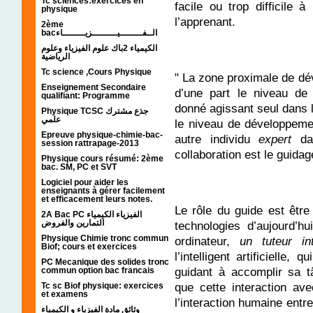
Tc sciences:exercices en
facile ou trop difficile à
physique
l’apprenant.
2ème
bacالــفــــــــيـــــــــزيــــــــاء
الكيمياء 2باك علوم الفيزياء وعلوم
الرياضية
Tc science ,Cours Physique
" La zone proximale de dé
Enseignement Secondaire
d’une part le niveau de 
qualifiant: Programme
donné agissant seul dans la
Physique TCSC جذع مشترك
علمي
le niveau de développement
Epreuve physique-chimie-bac-
autre individu
expert
da
session rattrapage-2013
collaboration est le guidage
Physique cours résumé: 2ème
bac. SM, PC et SVT
Logiciel pour aider les
enseignants à gérer facilement
et efficacement leurs notes.
Le rôle du guide est êtr
2A Bac PC الفيزياء الكيمياء
التمارين والفروض
technologies d’aujourd’h
Physique Chimie tronc commun
ordinateur,
un tuteur inte
Biof; cours et exercices
l’intelligent artificielle,
PC Mecanique des solides tronc
guidant à accomplir sa t
commun option bac francais
que cette interaction a
Tc sc Biof physique: exercices
et examens
l’interaction humaine entr
وثائق مادة الفيزياء و الكيمياء