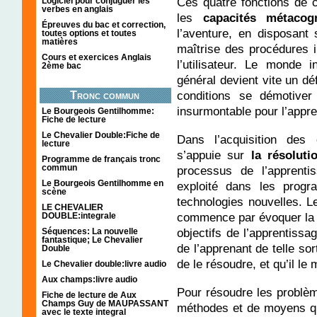
Ces quatre fonctions de c
Logiciel pour conjuguer les
verbes en anglais
les
capacités métacog
Épreuves du bac et correction,
l’aventure, en disposant
toutes options et toutes
matières
maîtrise des procédures i
Cours et exercices Anglais
l’utilisateur. Le monde 
2ème bac
général devient vite un dé
conditions se démotiver
Tronc commun
insurmontable pour l’appre
Le Bourgeois Gentilhomme:
Fiche de lecture
Le Chevalier Double:Fiche de
Dans l’acquisition des
lecture
s’appuie sur
la résolut
Programme de français tronc
commun
processus de l’apprenti
Le Bourgeois Gentilhomme en
exploité dans les progr
scène
technologies nouvelles. L
LE CHEVALIER
commence par évoquer la m
DOUBLE:integrale
objectifs de l’apprentissa
Séquences: La nouvelle
fantastique; Le Chevalier
de l’apprenant de telle sor
Double
de le résoudre, et qu’il le 
Le Chevalier double:livre audio
Aux champs:livre audio
Pour résoudre les problè
Fiche de lecture de Aux
Champs Guy de MAUPASSANT
méthodes et de moyens qu
avec le texte integral