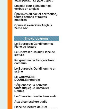
باكالوريا احرار مع التصحيح بصيغة
Logiciel pour conjuguer les
verbes en anglais
Épreuves du bac et correction,
toutes options et toutes
matières
Cours et exercices Anglais
2ème bac
Tronc commun
Le Bourgeois Gentilhomme:
Fiche de lecture
Le Chevalier Double:Fiche de
lecture
Programme de français tronc
commun
Le Bourgeois Gentilhomme en
scène
LE CHEVALIER
DOUBLE:integrale
Séquences: La nouvelle
fantastique; Le Chevalier
Double
Le Chevalier double:livre audio
Aux champs:livre audio
Fiche de lecture de Aux