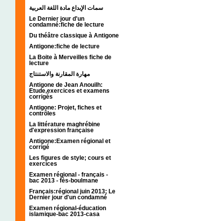
سمات الإبداع مادة اللغة العربية
Le Dernier jour d'un
condamné:fiche de lecture
Du théâtre classique à Antigone
Antigone:fiche de lecture
La Boite à Merveilles fiche de
lecture
مهارة المقارنة والاستنتاج
Antigone de Jean Anouilh:
Etude,exercices et examens
corrigés
Antigone: Projet, fiches et
contrôles
La littérature maghrébine
d'expression française
Antigone:Examen régional et
corrigé
Les figures de style; cours et
exercices
Examen régional - français -
bac 2013 - fès-boulmane
Français:régional juin 2013; Le
Dernier jour d'un condamné
Examen régional-éducation
islamique-bac 2013-casa