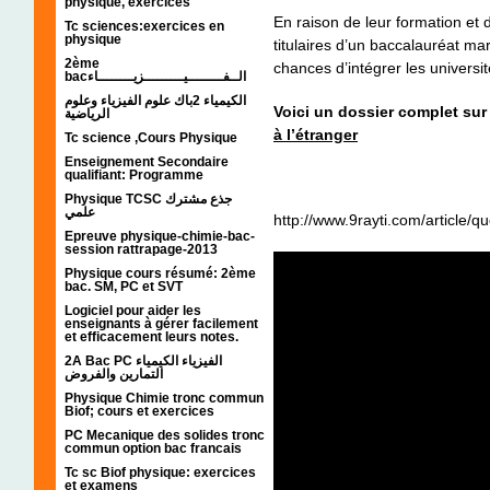
physique, exercices
En raison de leur formation et 
Tc sciences:exercices en
physique
titulaires d’un baccalauréat ma
2ème
chances d’intégrer les universi
bacالــفــــــــيـــــــــزيــــــــاء
الكيمياء 2باك علوم الفيزياء وعلوم
Voici un dossier complet sur 
الرياضية
à l’étranger
Tc science ,Cours Physique
Enseignement Secondaire
qualifiant: Programme
Physique TCSC جذع مشترك
علمي
http://www.9rayti.com/article/q
Epreuve physique-chimie-bac-
session rattrapage-2013
Physique cours résumé: 2ème
bac. SM, PC et SVT
Logiciel pour aider les
enseignants à gérer facilement
et efficacement leurs notes.
2A Bac PC الفيزياء الكيمياء
التمارين والفروض
Physique Chimie tronc commun
Biof; cours et exercices
PC Mecanique des solides tronc
commun option bac francais
Tc sc Biof physique: exercices
et examens