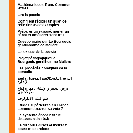
Mathématiques Tronc Commun
lettres
Lire la poésie
Comment rédiger un sujet de
réflexion avec exemples
Préparer un exposé, mener un
débat et améliorer son Oral
Questionnaire sur Le Bourgeois
gentilhomme de Molière
Le lexique de la poésie
Projet pédagogique:Le
Bourgeois gentilhomme Molière
Les procédés comiques de la
comédie
الدرس اللغوي:الإسم الموصول و إسم
الإشارة
درس التعبير و الإنشاء : مهارة إنتاج
نص حجاجي
علم البيئة: الايكولوجيا
Etudes supérieures en France :
comment trouver sa voie ?
Le système énonciatif : le
discours et le récit
Le discours direct et indirect:
cours et exercices