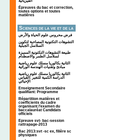
الفيزيائية
Épreuves du bac et correction,
toutes options et toutes
matières
Sciences de la vie et de la
terre
فرض محروس علوم الحياة والأرض
التشوهات التكتونیة المصاحبة لتكوین
السلاسل الجبلیة
طبيعة التشوهات التكتونية المميزة
لسلاسل الطمر والاصطدام
الثانية بكالوريا مسلك علوم رياضية
مبادئ وتقنيات الهندسة الوراثية
الثانية بكالوريا مسلك علوم رياضية
الدراسة الكمية للتغير :القياس
الإحيائي
Enseignement Secondaire
qualifiant: Programme
Répartition matières et
coefficients du cadre
organisant l’examen du
baccalauréat Candidats
officiels
Epreuve svt- bac-session
rattrapage-2013
Bac 2013:svt -sc ex, filière sc
physiques