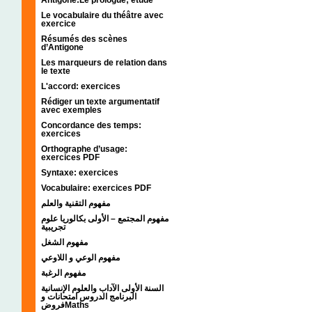
Le vocabulaire du théâtre avec
exercice
Résumés des scènes
d’Antigone
Les marqueurs de relation dans
le texte
L'accord: exercices
Rédiger un texte argumentatif
avec exemples
Concordance des temps:
exercices
Orthographe d’usage:
exercices PDF
Syntaxe: exercices
Vocabulaire: exercices PDF
مفهوم التقنية والعلم
مفهوم المجتمع – الأولى بكالوريا علوم
تجريبية
مفهوم الشغل
مفهوم الوعي و اللاوعي
مفهوم الرغبة
السنة الأولى الآداب والعلوم الإنسانية
البرنامج الدروس امتحانات و
فروضMaths