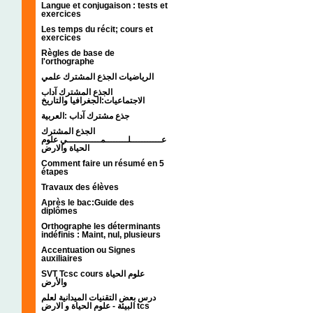
Langue et conjugaison : tests et
exercices
Les temps du récit; cours et
exercices
Règles de base de
l'orthographe
الرياضيات الجذع المشترك علمي
الجذع المشترك آداب
الاجتماعيات:الجغرافيا والتاريخ
جذع مشترك آداب :العربية
الجذع المشترك
عـــــــــــلــــــــمــــــــــــي علوم
الحياة والارض
Comment faire un résumé en 5
étapes
Travaux des élèves
Après le bac:Guide des
diplômes
Orthographe les déterminants
indéfinis : Maint, nul, plusieurs
Accentuation ou Signes
auxiliaires
SVT Tcsc cours علوم الحياة
والأرض
درس بعض التقنيات الميدانية لعلم
البيئة - علوم الحياة و الارض tcs