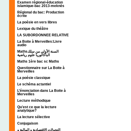
Examen régional-éducation
islamique-bac 2013-meknès
Régional du bac: Production
écrite
La poésie en vers libres
Lexique du théâtre
LA SUBORDONNEE RELATIVE
La Boite à Merveilles:Livre
audio
Mathsالسنة الأولى من سلك
الباكالوريا علوم رياضية
Maths 1ère bac sc Maths
Questionnaire sur La Boite à
Merveilles
La poésie classique
Le schéma actantiel
L’énonciation dans La Boite à
Merveilles
Lecture méthodique
Qu'est ce que la lecture
analytique?
La lecture sélective
Conjugaison
التحولات الإقتصادية و المالية و