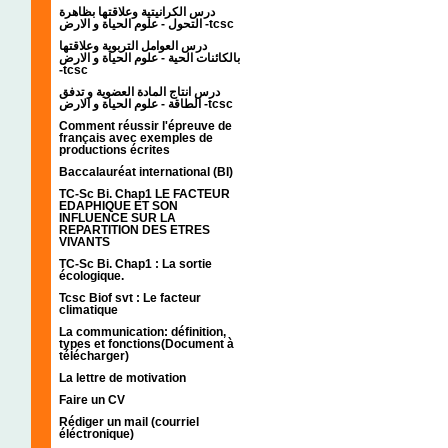
درس الكرانيتية وعلاقتها بظاهرة
التحول - علوم الحياة و الارض -tcsc
درس العوامل التربوية وعلاقتها
بالكائنات الحية - علوم الحياة و الارض
-tcsc
درس انتاج المادة العضوية و تدفق
الطاقة - علوم الحياة و الارض -tcsc
Comment réussir l'épreuve de
français avec exemples de
productions écrites
Baccalauréat international (BI)
TC-Sc Bi. Chap1 LE FACTEUR
EDAPHIQUE ET SON
INFLUENCE SUR LA
REPARTITION DES ETRES
VIVANTS
TC-Sc Bi. Chap1 : La sortie
écologique.
Tcsc Biof svt : Le facteur
climatique
La communication: définition,
types et fonctions(Document à
télécharger)
La lettre de motivation
Faire un CV
Rédiger un mail (courriel
éléctronique)