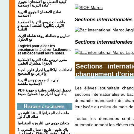
كيفية التعامل مع الامتحان الجهوي
"مادة التربية الإسلامية"
نمادج للامتحان الجهوي التربية
الاسلامية
Sections internationales
ملخصات دروس التربية الاسلامية
الاولى بكالوريا الشعب العلمية و
التقنية
تمارين و خطاطة روعة شاملة للإرث
مع الحلول
Sections internationale
Logiciel pour aider les
enseignants à gérer facilement
et efficacement leurs notes.
مقرر دروس مادة التربية الإسلامية
الجذع المشترك العلمي
Sections interna
امتحانات الباكالوريا احرار علوم الحياة
changement d’orie
والأرض مع التصحيح
اولى باك جميع دروس التربية
الإسلامية ملخصة
Les élèves souhaitant chang
PDF تحميل امتحانات وطنية و جهوية
باكالوريا احرار مع التصحيح بصيغة
sections internationales
au bacc
demande manuscrite de chang
Histoire géographie
leur lycée au milieu du mois d
ملخصات الجغرافيا السنة الثانية من
سلك الباكالور
Toutes les demandes sont a
امتحان جهوي في التاريخ و الجغرافيا
automatiquement les élèves réor
1 باك علوم – تاريخ : نضال المغرب
من أجل تحقيق الاستقلال و استكمال