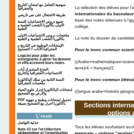
منهجية التعامل مع امتحان التاريخ
La sélection des élèves pour l
والجغرافيا
internationales du baccalaur
طريقة الاشتغال على نص تاريخي
base des notes obtenues à l’
ex
جميع دروس الاجتماعيات للسنة
الاولى بكالوريا الشعب العلمية و
collège.
التقنية
ملخصات دروس الاجتماعيات الاولى
La note du dossier de candidat
بكالوريا الشعب العلمية و التقنية
الإمتحانات الوطنية في التاريخ و
الجغرافيا الآداب + التصحيح
Pour le tronc commun scienti
Logiciel pour aider les
enseignants à gérer facilement
((Arabe+mathématiques+science
et efficacement leurs notes.
terre)/4 + français)/2
الجذع المشترك آداب
الاجتماعيات:الجغرافيا والتاريخ
Pour le tronc commun littérai
السنة الثانية من سلك الباكالوريا
ملخصات الجغرافيا
امتحانات الباكالوريا احرار علوم الحياة
((langue arabe+histoire géograp
والأرض مع التصحيح
PDF تحميل امتحانات وطنية و جهوية
باكالوريا احرار مع التصحيح بصيغة
Sections interna
options 
L'arabe
جدلية التواصل
Tous les élèves souhaitant ac
Note 43 sur l'architecture
pédagogique et l'organisation
marocain – options “anglais