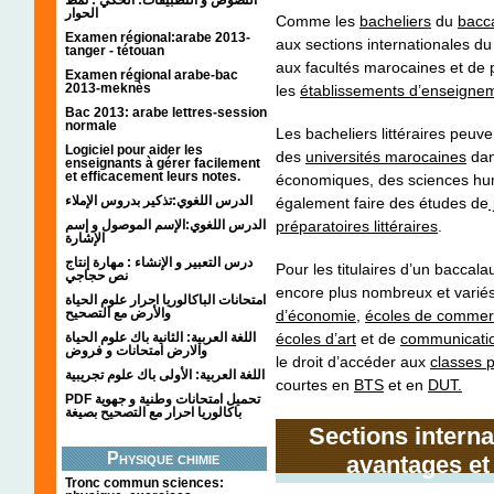
الحوار
Comme les
bacheliers
du
bacc
Examen régional:arabe 2013-
aux sections internationales du
tanger - tétouan
aux facultés marocaines et de 
Examen régional arabe-bac
2013-meknès
les
établissements d’enseigne
Bac 2013: arabe lettres-session
normale
Les bacheliers littéraires peuv
Logiciel pour aider les
des
universités marocaines
dan
enseignants à gérer facilement
et efficacement leurs notes.
économiques, des sciences hum
الدرس اللغوي:تذكير بدروس الإملاء
également faire des études de
الدرس اللغوي:الإسم الموصول و إسم
préparatoires littéraires
.
الإشارة
درس التعبير و الإنشاء : مهارة إنتاج
Pour les titulaires d’un baccalau
نص حجاجي
encore plus nombreux et varié
امتحانات الباكالوريا احرار علوم الحياة
والأرض مع التصحيح
d’économie,
écoles de comme
اللغة العربية: الثانية باك علوم الحياة
écoles d’art
et de
communicati
والارض امتحانات و فروض
le droit d’accéder aux
classes 
اللغة العربية: الأولى باك علوم تجريبية
courtes en
BTS
et en
DUT.
PDF تحميل امتحانات وطنية و جهوية
باكالوريا احرار مع التصحيح بصيغة
Sections interna
Physique chimie
avantages et
Tronc commun sciences: