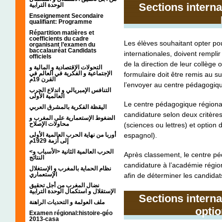
Sections interna
الوحدة الترابية
Enseignement Secondaire
qualifiant: Programme
Répartition matières et
coefficients du cadre
Les élèves souhaitant opter po
organisant l’examen du
baccalauréat Candidats
internationales, doivent rempli
officiels
de la direction de leur collège
التحولات الإقتصادية و المالية و
الإجتماعية و الفكرية في العالم في
formulaire doit être remis au s
القرن 19م
l’envoyer au centre pédagogiqu
التنافس الإمبريالي و اندلاع الحرب
العالمية الأولى
Le centre pédagogique régional
اليقظة الفكرية بالمشرق العربي
candidature selon deux critères 
الضغوط الإستعمارية على المغرب و
محاولات الإصلاح
(sciences ou lettres) et option
espagnol).
أوربا من نهاية الحرب العالمية الأولى
إلى أزمة 1929م
<الحرب العالمية الثانية <الأسباب و
Après classement, le centre p
النتائج
candidature à l’académie régi
نظام الحماية بالمغرب و الإستغلال
الإستعماري
afin de déterminer les candidat
نضال المغرب من أجل تحقيق
الإستقلال و استكمال الوحدة الترابية
Sections interna
ملف العولمة و التحديات الراهنة
optio
Examen régional:histoire-géo
2013-casa