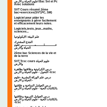
اعلوم الحياة و الأرض Bac Svt et Pc
Avec solutions
SVT Cours résumé 2ème
bac+exercices(SVT,PC, SM)
Logiciel pour aider les
enseignants à gérer facilement
et efficacement leurs notes.
Logiciels,tests, jeux...maths,
sciences...
علم البيئة: الايكولوجيا
الجذع المشترك
عـــــــــــلــــــــمــــــــــــي علوم
الحياة والارض
2ème bac Sciences de la vie et
de la terre
SVT Tcsc cours علوم الحياة
والأرض
درس الكرانيتية وعلاقتها بظاهرة
التحول - علوم الحياة و الارض -tcsc
درس علم الوراثة البشرية -علوم
الحياة و الارض -
درس العوامل المناخية و علاقتها
بالكائنات الحية - علوم الحياة و الأرض
-
درس العوامل التربوية وعلاقتها
بالكائنات الحية - علوم الحياة و الارض
-tcsc