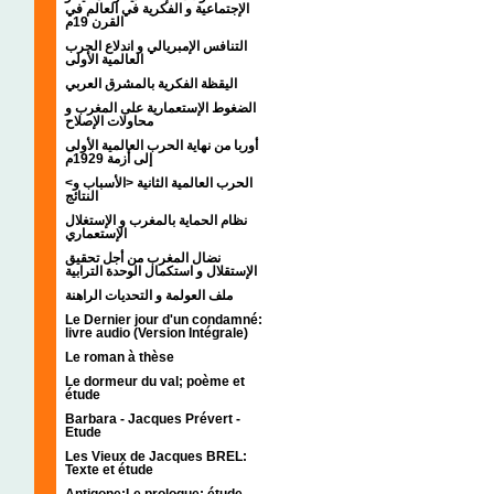
الإجتماعية و الفكرية في العالم في
القرن 19م
التنافس الإمبريالي و اندلاع الحرب
العالمية الأولى
اليقظة الفكرية بالمشرق العربي
الضغوط الإستعمارية على المغرب و
محاولات الإصلاح
أوربا من نهاية الحرب العالمية الأولى
إلى أزمة 1929م
<الحرب العالمية الثانية <الأسباب و
النتائج
نظام الحماية بالمغرب و الإستغلال
الإستعماري
نضال المغرب من أجل تحقيق
الإستقلال و استكمال الوحدة الترابية
ملف العولمة و التحديات الراهنة
Le Dernier jour d'un condamné:
livre audio (Version Intégrale)
Le roman à thèse
Le dormeur du val; poème et
étude
Barbara - Jacques Prévert -
Etude
Les Vieux de Jacques BREL:
Texte et étude
Antigone:Le prologue; étude