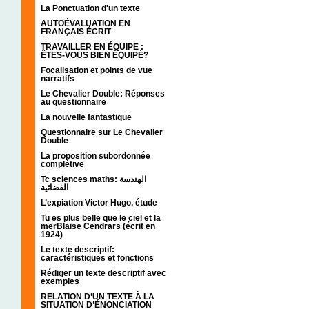
La Ponctuation d'un texte
AUTOÉVALUATION EN
FRANÇAIS ÉCRIT
TRAVAILLER EN ÉQUIPE :
ÊTES-VOUS BIEN ÉQUIPÉ?
Focalisation et points de vue
narratifs
Le Chevalier Double: Réponses
au questionnaire
La nouvelle fantastique
Questionnaire sur Le Chevalier
Double
La proposition subordonnée
complétive
Tc sciences maths: الهندسة
الفضائية
L’expiation Victor Hugo, étude
Tu es plus belle que le ciel et la
merBlaise Cendrars (écrit en
1924)
Le texte descriptif:
caractéristiques et fonctions
Rédiger un texte descriptif avec
exemples
RELATION D’UN TEXTE À LA
SITUATION D’ÉNONCIATION