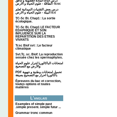
درس انتاج المادة العضوية و تدفق
الطاقة - علوم الحياة و الارض -tcsc
درس بعض التقنيات الميدانية لعلم
البيئة - علوم الحياة و الارض tcs
TC-Sc Bi. Chap1 : La sortie
écologique.
TC-Sc Bi. Chap1 LE FACTEUR
EDAPHIQUE ET SON
INFLUENCE SUR LA
REPARTITION DES ETRES
VIVANTS
Tcsc Biof svt : Le facteur
climatique
Svt.Tc. sc. Biof: La reproduction
sexuée chez les spermaphytes.
امتحانات الباكالوريا احرار علوم الحياة
والأرض مع التصحيح
PDF تحميل امتحانات وطنية و جهوية
باكالوريا احرار مع التصحيح بصيغة
Épreuves du bac et correction,
toutes options et toutes
matières
L'anglais
Examples of simple past
.simple present. simple futur ...
Grammar tronc commun