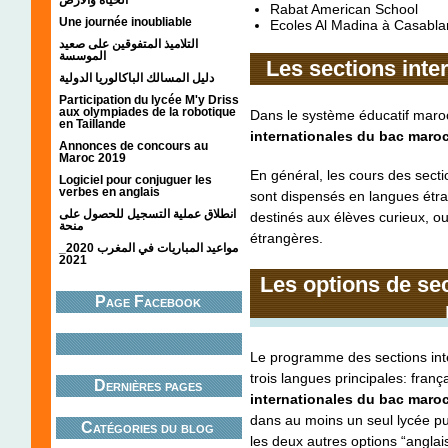
Rabat American School
Une journée inoubliable
Ecoles Al Madina à Casabl
التلاميذ المتفوقين على صعيد
الموسسة
Les sections inte
دليل المسالك الباكالوريا الدولية
Participation du lycée M'y Driss
aux olympiades de la robotique
Dans le système éducatif maroca
en Taillande
internationales du bac maro
Annonces de concours au
Maroc 2019
En général, les cours des sect
Logiciel pour conjuguer les
verbes en anglais
sont dispensés en langues étra
انطلاق عملية التسجيل للحصول على
destinés aux élèves curieux, ou
منحة
étrangères.
مواعيد المباريات في المغرب 2020_
2021
Les options de sec
Page Facebook
Le programme des sections int
trois langues principales: franç
Dernières pages
internationales du bac maroc
dans au moins un seul lycée pu
Catégories du blog
les deux autres options “anglai