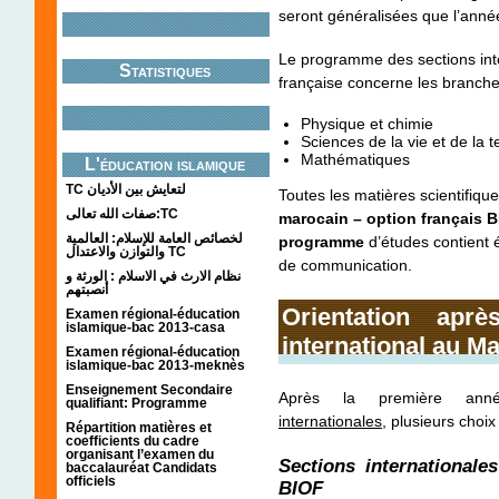
seront généralisées que l’anné
Le programme des sections int
Statistiques
française concerne les branche
Physique et chimie
Sciences de la vie et de la t
Mathématiques
L'éducation islamique
TC لتعايش بين الأديان
Toutes les matières scientifiqu
صفات الله تعالى:TC
marocain – option français B
لخصائص العامة للإسلام: العالمية
programme
d’études contient
والتوازن والاعتدال TC
de communication.
نظام الارث في الاسلام : الورثة و
أنصبتهم
Orientation ap
Examen régional-éducation
islamique-bac 2013-casa
international au Ma
Examen régional-éducation
islamique-bac 2013-meknès
Enseignement Secondaire
Après la première a
qualifiant: Programme
internationales
, plusieurs choix
Répartition matières et
coefficients du cadre
organisant l’examen du
Sections international
baccalauréat Candidats
officiels
BIOF