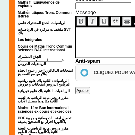
Maths fi: Equivalence de
capitaux
Message
Mathématiques Tronc Commun
lettres
الرياضيات الجذع المشترك علمي
ملخصات مركزة في الرياضيات SVT
باك
Les Intégrales
Cours de Maths Tronc Commun
sciences BAC International
الجذع المشترك
Anti-spam
عـــــــــــلــــــــمــــــــــــي
الرياضيات الدروس
امتحانات الباكالوريا احرار علوم الحياة
CLIQUEZ POUR V
والأرض مع التصحيح
الرياضيات: الثانية باك علوم رياضية
البرنامج الدروس امتحانات و فروض
الرياضيات: الثانية باك علوم فيزيائية
مقرر دروس مادة الرياضيات السنة
الثانية بكالوريا مسلك الآداب
Maths: 1ère Bac International
sciences ex cours et exercices
PDF تحميل امتحانات وطنية و جهوية
باكالوريا احرار مع التصحيح بصيغة
مقرر دروس مادة الرياضيات السنة
الثانية باكالوريا مسلك العلوم