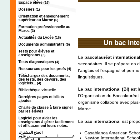
Espace éléve
(16)
Dossiers
(1)
Orientation et enseignement
supérieur au Maroc
(6)
Formation professionnelle au
Maroc
(3)
Actualités du Lycée
(16)
Un bac inte
Documents administratifs
(5)
Tests pour élèves et
enseignants
(3)
Le
baccalauréat international
Tests diagnostiques
(4)
secondaires. Il se prépare en de
Ressources pour les profs
(4)
l’anglais et l’espagnol et per
Téléchargez des documents,
linguistiques.
des tests, des devoirs, des
logiciels...
(4)
Le
bac international (BI)
est 
Bibliothèque virtuelle
l’Organisation du Baccalauréat 
Dernières pages et billets
ajoutés
organisme collabore avec plusi
Charte de classe à faire signer
Maroc.
par les élèves
Logiciel pour aider les
Le
bac international
est propo
enseignants à gérer facilement
et efficacement leurs notes.
Casablanca American Schoo
الجذع المشترك
عـــــــــــلــــــــمــــــــــــي علوم
Newton International Scho
الحياة والارض