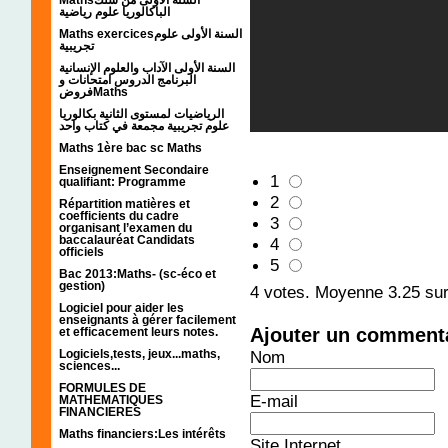
الباكالوريا علوم رياضية
Maths exercicesالسنة الأولى علوم
تجريبية
السنة الأولى الآداب والعلوم الإنسانية
البرنامج الدروس امتحانات و
فروضMaths
الرياضيات لمستوى الثانية بكالوريا
علوم تجريبية مجمعة في كتاب واحد
Maths 1ère bac sc Maths
Enseignement Secondaire
1
qualifiant: Programme
2
Répartition matières et
coefficients du cadre
3
organisant l’examen du
baccalauréat Candidats
4
officiels
5
Bac 2013:Maths- (sc-éco et
gestion)
4
votes. Moyenne
3.25
sur
Logiciel pour aider les
enseignants à gérer facilement
Ajouter un comment
et efficacement leurs notes.
Logiciels,tests, jeux...maths,
Nom
sciences...
FORMULES DE
E-mail
MATHEMATIQUES
FINANCIERES
Maths financiers:Les intérêts
Site Internet