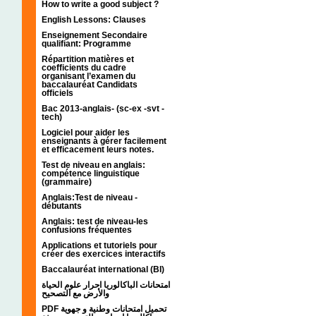
How to write a good subject ?
English Lessons: Clauses
Enseignement Secondaire
qualifiant: Programme
Répartition matières et
coefficients du cadre
organisant l’examen du
baccalauréat Candidats
officiels
Bac 2013-anglais- (sc-ex -svt -
tech)
Logiciel pour aider les
enseignants à gérer facilement
et efficacement leurs notes.
Test de niveau en anglais:
compétence linguistique
(grammaire)
Anglais:Test de niveau -
débutants
Anglais: test de niveau-les
confusions fréquentes
Applications et tutoriels pour
créer des exercices interactifs
Baccalauréat international (BI)
امتحانات الباكالوريا احرار علوم الحياة
والأرض مع التصحيح
PDF تحميل امتحانات وطنية و جهوية