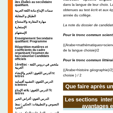
des études au secondaire
dans la langue de leur choix. L
qualifiant.
obtenues au test écrit et aux é
سمات الإبداع مادة اللغة العربية
année du collège.
الطباق و المقابلة
مهارة المقارنة والاستنتاج
La note du dossier de candidat
الإستعارة
الإستفهام
Pour le tronc commun scient
Enseignement Secondaire
qualifiant: Programme
((Arabe+mathématiques+science
Répartition matières et
de la langue choisie)/2
coefficients du cadre
organisant l’examen du
baccalauréat Candidats
officiels
Pour le tronc commun littérai
1éreBac - ملخص في دروس اللغة
العربية
((Arabe+histoire géographie)/2)
الدرس اللغوي: الخبر والإنشاء tc
choisie ) / 2
lettres
الدرس اللغوي: التشبيه أقسامه
tclettres
Que faire après un
الدرس اللغوي: بلاغة الإمتاع Tc
lettres
Les sections inter
الدرس الغوي: أغراض الخبر
النصوص و التطبيقات: الحكي : نمط
avantages 
السرد
النصوص و التطبيقات: الحكي : نمط