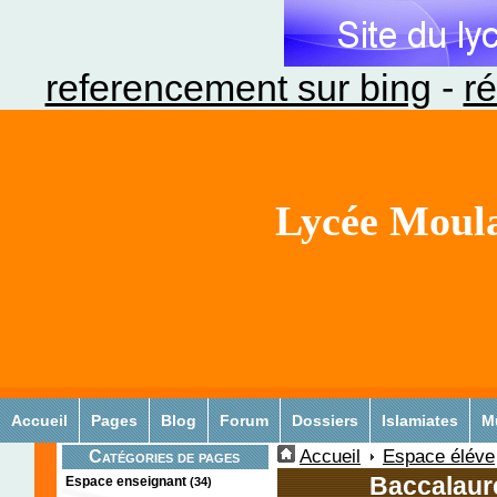
referencement sur bing
-
ré
Lycée Moula
Accueil
Pages
Blog
Forum
Dossiers
Islamiates
M
Accueil
Espace éléve
Catégories de pages
Baccalauré
Espace enseignant
(34)