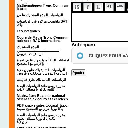
Mathématiques Tronc Commun
lettres
الرياضيات الجذع المشترك علمي
ملخصات مركزة في الرياضيات SVT
باك
Les Intégrales
Cours de Maths Tronc Commun
sciences BAC International
Anti-spam
الجذع المشترك
عـــــــــــلــــــــمــــــــــــي
الرياضيات الدروس
CLIQUEZ POUR V
امتحانات الباكالوريا احرار علوم الحياة
والأرض مع التصحيح
الرياضيات: الثانية باك علوم رياضية
البرنامج الدروس امتحانات و فروض
الرياضيات: الثانية باك علوم فيزيائية
مقرر دروس مادة الرياضيات السنة
الثانية بكالوريا مسلك الآداب
Maths: 1ère Bac International
sciences ex cours et exercices
PDF تحميل امتحانات وطنية و جهوية
باكالوريا احرار مع التصحيح بصيغة
مقرر دروس مادة الرياضيات السنة
الثانية باكالوريا مسلك العلوم
الفيزيائية