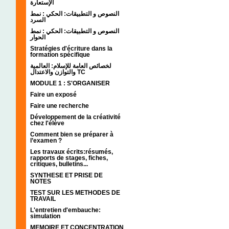
الإستعارة
النصوص و التطبيقات: الحكي : نمط
السرد
النصوص و التطبيقات: الحكي : نمط
الحوار
Stratégies d'écriture dans la
formation spécifique
لخصائص العامة للإسلام: العالمية
والتوازن والاعتدال TC
MODULE 1 : S'ORGANISER
Faire un exposé
Faire une recherche
Développement de la créativité
chez l'élève
Comment bien se préparer à
l’examen ?
Les travaux écrits:résumés,
rapports de stages, fiches,
critiques, bulletins...
SYNTHESE ET PRISE DE
NOTES
TEST SUR LES METHODES DE
TRAVAIL
L'entretien d'embauche:
simulation
MEMOIRE ET CONCENTRATION