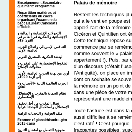
Palais de mémoire
Enseignement Secondaire
qualifiant: Programme
Répartition matières et
Restent les techniques plus
coefficients du cadre
organisant l’examen du
qui a le vent en poupe est
baccalauréat Candidats
appelé l’art de la mémoire 
officiels
Cicéron et Quintilien ont éc
التحولات الإقتصادية و المالية و
الإجتماعية و الفكرية في العالم في
Cette technique repose sur
القرن 19م
commence par se remémorer
التنافس الإمبريالي و اندلاع الحرب
العالمية الأولى
nomme souvent le « palais
اليقظة الفكرية بالمشرق العربي
appartement !). Puis, par
الضغوط الإستعمارية على المغرب و
d’un discours (c’était l’us
محاولات الإصلاح
l’Antiquité), on place en 
أوربا من نهاية الحرب العالمية الأولى
إلى أزمة 1929م
dont on souhaite se souveni
<الحرب العالمية الثانية <الأسباب و
la mémoire en un point de
النتائج
dans une pièce de votre ma
نظام الحماية بالمغرب و الإستغلال
الإستعماري
représentant une madeleine
نضال المغرب من أجل تحقيق
الإستقلال و استكمال الوحدة الترابية
Toute l’astuce est dans la
ملف العولمة و التحديات الراهنة
aussi difficiles à se remém
Examen régional:histoire-géo
c’est raté ! C’est pourquoi
2013-casa
frappantes possibles, suscit
منهجية التعامل مع امتحان التاريخ