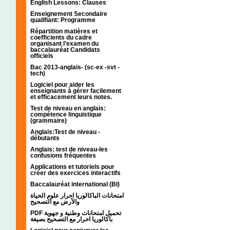
English Lessons: Clauses
Enseignement Secondaire
qualifiant: Programme
Répartition matières et
coefficients du cadre
organisant l’examen du
baccalauréat Candidats
officiels
Bac 2013-anglais- (sc-ex -svt -
tech)
Logiciel pour aider les
enseignants à gérer facilement
et efficacement leurs notes.
Test de niveau en anglais:
compétence linguistique
(grammaire)
Anglais:Test de niveau -
débutants
Anglais: test de niveau-les
confusions fréquentes
Applications et tutoriels pour
créer des exercices interactifs
Baccalauréat international (BI)
امتحانات الباكالوريا احرار علوم الحياة
والأرض مع التصحيح
PDF تحميل امتحانات وطنية و جهوية
باكالوريا احرار مع التصحيح بصيغة