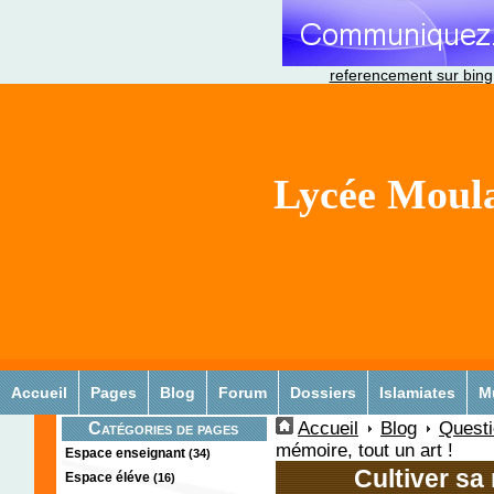
referencement sur bing
Lycée Moula
Accueil
Pages
Blog
Forum
Dossiers
Islamiates
M
Accueil
Blog
Quest
Catégories de pages
mémoire, tout un art !
Espace enseignant
(34)
Cultiver sa 
Espace éléve
(16)