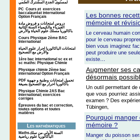
لمستوى الجدع المشترك العلمي
PC Cours et exercices
baccalauréat international
Les bonnes recet
Option Français
mémoire et révis
دروس امتحانات و فروض مادة
الفيزياء والكيمياء السنة الثانية
باكالوريا مسلك علوم الحياة والأرض
Le cerveau humain cont
Cours Physique 2ème BAC
pour le cerveau proprem
International
bien vous imaginez fa
امتحانات الباكالوريا احرار علوم الحياة
peut produire une seule
والأرض مع التصحيح
existe…
1ère bac international sc ex et
sc maths: Physique Chimie
Augmenter ses ca
Physique chimie 2ème bac
international Option Français
désormais possibl
PDF تحميل امتحانات وطنية و جهوية
باكالوريا احرار مع التصحيح بصيغة
Un outil permettant de
Physique Chimie 2AS Bac
que vous pourriez assim
International; exercices
corriges
examen ? Des expérienc
Épreuves du bac et correction,
Tübingen,
toutes options et toutes
matières
Pourquoi manger d
mémoire ?
Les mathématiques
Mathsالسنة الأولى من سلك
Manger du poisson sera
الباكالوريا علوم رياضية