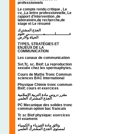
professionnels
Le compte rendu critique , Le
cv, ,La lettre professionnelle, Le
rapport d'intervention ,de
laboratoire,de recherche,de
stage et Le résumé
الجذع المشترك
عـــــــــــلــــــــمــــــــــــي علوم
الحياة والارض
TYPES, STRATÉGIES ET
ENJEUX DE LA
COMMUNICATION
Les canaux de communication
Svt.Tc. sc. Biof: La reproduction
sexuée chez les spermaphytes.
Cours de Maths Tronc Commun
sciences BAC International
Physique Chimie tronc commun
Biof; cours et exercices
مقرر دروس مادة التربية الإسلامية
الجذع المشترك العلمي
PC Mecanique des solides tronc
commun option bac francais
Tc sc Biof physique: exercices
et examens
وثائق مادة الفيزياء و الكيمياء
لمستوى الجدع المشترك العلمي