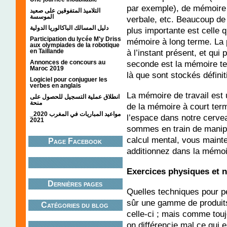
par exemple), de mémoire 
التلاميذ المتفوقين على صعيد
الموسسة
verbale, etc. Beaucoup de 
دليل المسالك الباكالوريا الدولية
plus importante est celle 
Participation du lycée M'y Driss
mémoire à long terme. La 
aux olympiades de la robotique
à l’instant présent, et qui 
en Taillande
seconde est la mémoire tel
Annonces de concours au
Maroc 2019
là que sont stockés défini
Logiciel pour conjuguer les
verbes en anglais
La mémoire de travail est 
انطلاق عملية التسجيل للحصول على
منحة
de la mémoire à court term
مواعيد المباريات في المغرب 2020_
l’espace dans notre cerve
2021
sommes en train de manipu
calcul mental, vous mainte
Page Facebook
additionnez dans la mémoir
Exercices physiques et 
Dernières pages
Quelles techniques pour pe
sûr une gamme de produit
Catégories du blog
celle-ci ; mais comme tou
on différencie mal ce qui es