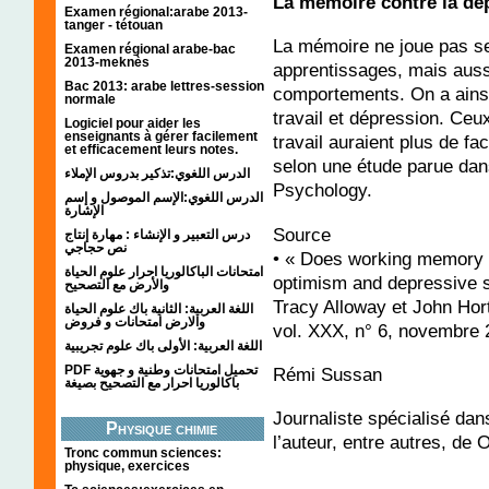
La mémoire contre la dé
Examen régional:arabe 2013-
tanger - tétouan
La mémoire ne joue pas se
Examen régional arabe-bac
2013-meknès
apprentissages, mais auss
Bac 2013: arabe lettres-session
comportements. On a ainsi
normale
travail et dépression. Ce
Logiciel pour aider les
enseignants à gérer facilement
travail auraient plus de fa
et efficacement leurs notes.
selon une étude parue dan
الدرس اللغوي:تذكير بدروس الإملاء
Psychology.
الدرس اللغوي:الإسم الموصول و إسم
الإشارة
Source
درس التعبير و الإنشاء : مهارة إنتاج
نص حجاجي
• « Does working memory m
امتحانات الباكالوريا احرار علوم الحياة
optimism and depressive
والأرض مع التصحيح
Tracy Alloway et John Hor
اللغة العربية: الثانية باك علوم الحياة
والارض امتحانات و فروض
vol. XXX, n° 6, novembre 
اللغة العربية: الأولى باك علوم تجريبية
PDF تحميل امتحانات وطنية و جهوية
Rémi Sussan
باكالوريا احرار مع التصحيح بصيغة
Journaliste spécialisé dans
Physique chimie
l’auteur, entre autres, de
Tronc commun sciences:
physique, exercices