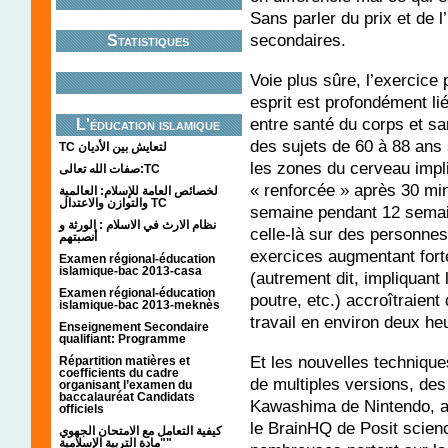
Sans parler du prix et de l
secondaires.
Statistiques
Voie plus sûre, l’exercice
esprit est profondément lié 
entre santé du corps et s
L'éducation islamique
des sujets de 60 à 88 ans 
TC لتعايش بين الأديان
les zones du cerveau impl
صفات الله تعالى:TC
« renforcée » après 30 mi
لخصائص العامة للإسلام: العالمية
والتوازن والاعتدال TC
semaine pendant 12 semain
نظام الارث في الاسلام : الورثة و
celle-là sur des personnes
أنصبتهم
exercices augmentant fort
Examen régional-éducation
islamique-bac 2013-casa
(autrement dit, impliquant 
Examen régional-éducation
poutre, etc.) accroîtraien
islamique-bac 2013-meknès
travail en environ deux heu
Enseignement Secondaire
qualifiant: Programme
Et les nouvelles techniques
Répartition matières et
coefficients du cadre
de multiples versions, de
organisant l’examen du
baccalauréat Candidats
Kawashima de Nintendo, 
officiels
le BrainHQ de Posit scienc
كيفية التعامل مع الامتحان الجهوي
"مادة التربية الإسلامية"