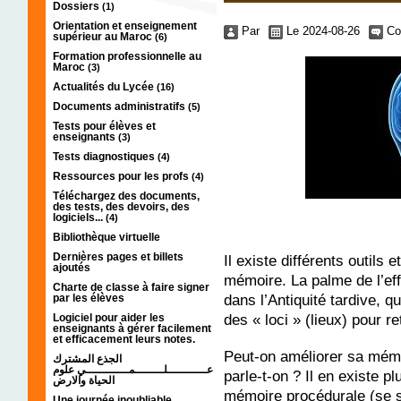
Dossiers
(1)
Orientation et enseignement
Par
Le 2024-08-26
Co
supérieur au Maroc
(6)
Formation professionnelle au
Maroc
(3)
Actualités du Lycée
(16)
Documents administratifs
(5)
Tests pour élèves et
enseignants
(3)
Tests diagnostiques
(4)
Ressources pour les profs
(4)
Téléchargez des documents,
des tests, des devoirs, des
logiciels...
(4)
Bibliothèque virtuelle
Dernières pages et billets
Il existe différents outils
ajoutés
mémoire. La palme de l’eff
Charte de classe à faire signer
dans l’Antiquité tardive, 
par les élèves
des « loci » (lieux) pour re
Logiciel pour aider les
enseignants à gérer facilement
et efficacement leurs notes.
Peut-on améliorer sa mémo
الجذع المشترك
عـــــــــــلــــــــمــــــــــــي علوم
parle-t-on ? Il en existe p
الحياة والارض
mémoire procédurale (se 
Une journée inoubliable