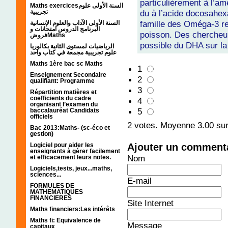
particulièrement à l’am
Maths exercicesالسنة الأولى علوم
تجريبية
du à l’acide docosahex
famille des Oméga-3 re
السنة الأولى الآداب والعلوم الإنسانية
البرنامج الدروس امتحانات و
poisson. Des chercheu
فروضMaths
possible du DHA sur l
الرياضيات لمستوى الثانية بكالوريا
علوم تجريبية مجمعة في كتاب واحد
Maths 1ère bac sc Maths
1
Enseignement Secondaire
2
qualifiant: Programme
3
Répartition matières et
coefficients du cadre
4
organisant l’examen du
5
baccalauréat Candidats
officiels
2
votes. Moyenne
3.00
sur
Bac 2013:Maths- (sc-éco et
gestion)
Ajouter un comment
Logiciel pour aider les
enseignants à gérer facilement
Nom
et efficacement leurs notes.
Logiciels,tests, jeux...maths,
sciences...
E-mail
FORMULES DE
MATHEMATIQUES
FINANCIERES
Site Internet
Maths financiers:Les intérêts
Maths fi: Equivalence de
Message
capitaux