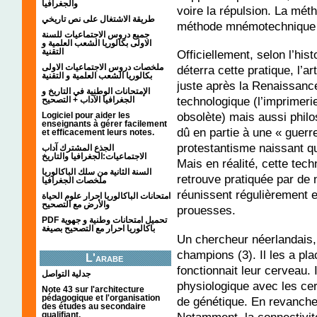
والجغرافيا
voire la répulsion. La mét
طريقة الاشتغال على نص تاريخي
méthode mnémotechnique q
جميع دروس الاجتماعيات للسنة
الاولى بكالوريا الشعب العلمية و
التقنية
Officiellement, selon l’his
ملخصات دروس الاجتماعيات الاولى
déterra cette pratique, l’
بكالوريا الشعب العلمية و التقنية
juste après la Renaissance
الإمتحانات الوطنية في التاريخ و
technologique (l’imprimeri
الجغرافيا الآداب + التصحيح
obsolète) mais aussi philos
Logiciel pour aider les
enseignants à gérer facilement
dû en partie à une « guerr
et efficacement leurs notes.
protestantisme naissant q
الجذع المشترك آداب
الاجتماعيات:الجغرافيا والتاريخ
Mais en réalité, cette tech
السنة الثانية من سلك الباكالوريا
retrouve pratiquée par de
ملخصات الجغرافيا
réunissent régulièrement 
امتحانات الباكالوريا احرار علوم الحياة
والأرض مع التصحيح
prouesses.
PDF تحميل امتحانات وطنية و جهوية
باكالوريا احرار مع التصحيح بصيغة
Un chercheur néerlandais,
champions (3). Il les a p
L'arabe
fonctionnait leur cerveau. 
جدلية التواصل
physiologique avec les ce
Note 43 sur l'architecture
pédagogique et l'organisation
de génétique. En revanche, 
des études au secondaire
Notamment, la connectivité
qualifiant.