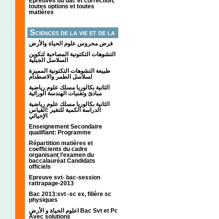
Épreuves du bac et correction,
toutes options et toutes
matières
Sciences de la vie et de la
terre
فرض محروس علوم الحياة والأرض
التشوهات التكتونیة المصاحبة لتكوین
السلاسل الجبلیة
طبيعة التشوهات التكتونية المميزة
لسلاسل الطمر والاصطدام
الثانية بكالوريا مسلك علوم رياضية
مبادئ وتقنيات الهندسة الوراثية
الثانية بكالوريا مسلك علوم رياضية
الدراسة الكمية للتغير :القياس
الإحيائي
Enseignement Secondaire
qualifiant: Programme
Répartition matières et
coefficients du cadre
organisant l’examen du
baccalauréat Candidats
officiels
Epreuve svt- bac-session
rattrapage-2013
Bac 2013:svt -sc ex, filière sc
physiques
اعلوم الحياة و الأرض Bac Svt et Pc
Avec solutions