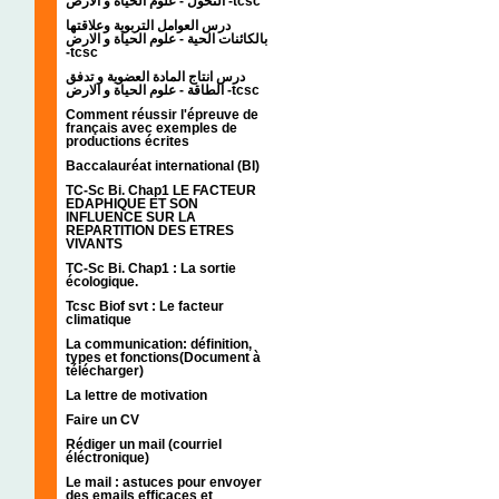
التحول - علوم الحياة و الارض -tcsc
درس العوامل التربوية وعلاقتها
بالكائنات الحية - علوم الحياة و الارض
-tcsc
درس انتاج المادة العضوية و تدفق
الطاقة - علوم الحياة و الارض -tcsc
Comment réussir l'épreuve de
français avec exemples de
productions écrites
Baccalauréat international (BI)
TC-Sc Bi. Chap1 LE FACTEUR
EDAPHIQUE ET SON
INFLUENCE SUR LA
REPARTITION DES ETRES
VIVANTS
TC-Sc Bi. Chap1 : La sortie
écologique.
Tcsc Biof svt : Le facteur
climatique
La communication: définition,
types et fonctions(Document à
télécharger)
La lettre de motivation
Faire un CV
Rédiger un mail (courriel
éléctronique)
Le mail : astuces pour envoyer
des emails efficaces et