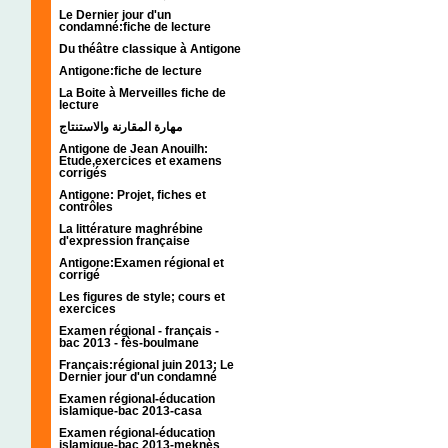
Le Dernier jour d'un
condamné:fiche de lecture
Du théâtre classique à Antigone
Antigone:fiche de lecture
La Boite à Merveilles fiche de
lecture
مهارة المقارنة والاستنتاج
Antigone de Jean Anouilh:
Etude,exercices et examens
corrigés
Antigone: Projet, fiches et
contrôles
La littérature maghrébine
d'expression française
Antigone:Examen régional et
corrigé
Les figures de style; cours et
exercices
Examen régional - français -
bac 2013 - fès-boulmane
Français:régional juin 2013; Le
Dernier jour d'un condamné
Examen régional-éducation
islamique-bac 2013-casa
Examen régional-éducation
islamique-bac 2013-meknès