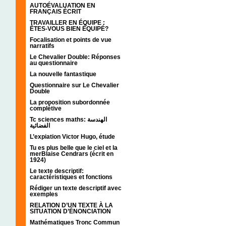
AUTOÉVALUATION EN
FRANÇAIS ÉCRIT
TRAVAILLER EN ÉQUIPE :
ÊTES-VOUS BIEN ÉQUIPÉ?
Focalisation et points de vue
narratifs
Le Chevalier Double: Réponses
au questionnaire
La nouvelle fantastique
Questionnaire sur Le Chevalier
Double
La proposition subordonnée
complétive
Tc sciences maths: الهندسة
الفضائية
L’expiation Victor Hugo, étude
Tu es plus belle que le ciel et la
merBlaise Cendrars (écrit en
1924)
Le texte descriptif:
caractéristiques et fonctions
Rédiger un texte descriptif avec
exemples
RELATION D’UN TEXTE À LA
SITUATION D’ÉNONCIATION
Mathématiques Tronc Commun