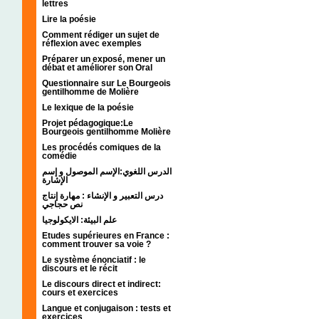
lettres
Lire la poésie
Comment rédiger un sujet de
réflexion avec exemples
Préparer un exposé, mener un
débat et améliorer son Oral
Questionnaire sur Le Bourgeois
gentilhomme de Molière
Le lexique de la poésie
Projet pédagogique:Le
Bourgeois gentilhomme Molière
Les procédés comiques de la
comédie
الدرس اللغوي:الإسم الموصول و إسم
الإشارة
درس التعبير و الإنشاء : مهارة إنتاج
نص حجاجي
علم البيئة: الايكولوجيا
Etudes supérieures en France :
comment trouver sa voie ?
Le système énonciatif : le
discours et le récit
Le discours direct et indirect:
cours et exercices
Langue et conjugaison : tests et
exercices