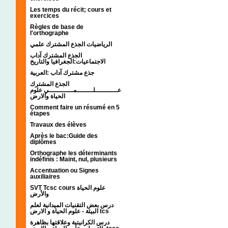
Les temps du récit; cours et
exercices
Règles de base de
l'orthographe
الرياضيات الجذع المشترك علمي
الجذع المشترك آداب
الاجتماعيات:الجغرافيا والتاريخ
جذع مشترك آداب :العربية
الجذع المشترك
عـــــــــــلــــــــمــــــــــــي علوم
الحياة والارض
Comment faire un résumé en 5
étapes
Travaux des élèves
Après le bac:Guide des
diplômes
Orthographe les déterminants
indéfinis : Maint, nul, plusieurs
Accentuation ou Signes
auxiliaires
SVT Tcsc cours علوم الحياة
والأرض
درس بعض التقنيات الميدانية لعلم
البيئة - علوم الحياة و الارض tcs
درس الكرانيتية وعلاقتها بظاهرة