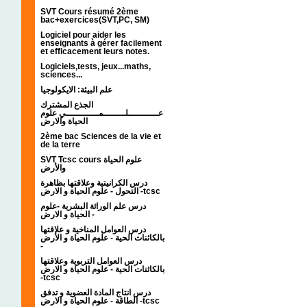
SVT Cours résumé 2ème
bac+exercices(SVT,PC, SM)
Logiciel pour aider les
enseignants à gérer facilement
et efficacement leurs notes.
Logiciels,tests, jeux...maths,
sciences...
علم البيئة: الايكولوجيا
الجذع المشترك
عـــــــــــلــــــــمــــــــــــي علوم
الحياة والارض
2ème bac Sciences de la vie et
de la terre
SVT Tcsc cours علوم الحياة
والأرض
درس الكرانيتية وعلاقتها بظاهرة
التحول - علوم الحياة و الارض -tcsc
درس علم الوراثة البشرية -علوم
الحياة و الارض -
درس العوامل المناخية و علاقتها
بالكائنات الحية - علوم الحياة و الأرض
-
درس العوامل التربوية وعلاقتها
بالكائنات الحية - علوم الحياة و الارض
-tcsc
درس انتاج المادة العضوية و تدفق
الطاقة - علوم الحياة و الارض -tcsc