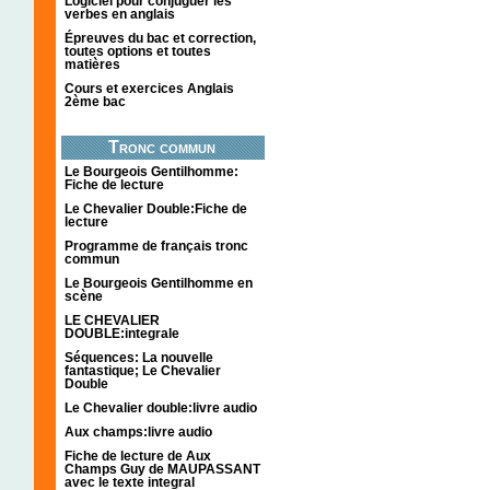
Logiciel pour conjuguer les
verbes en anglais
Épreuves du bac et correction,
toutes options et toutes
matières
Cours et exercices Anglais
2ème bac
Tronc commun
Le Bourgeois Gentilhomme:
Fiche de lecture
Le Chevalier Double:Fiche de
lecture
Programme de français tronc
commun
Le Bourgeois Gentilhomme en
scène
LE CHEVALIER
DOUBLE:integrale
Séquences: La nouvelle
fantastique; Le Chevalier
Double
Le Chevalier double:livre audio
Aux champs:livre audio
Fiche de lecture de Aux
Champs Guy de MAUPASSANT
avec le texte integral