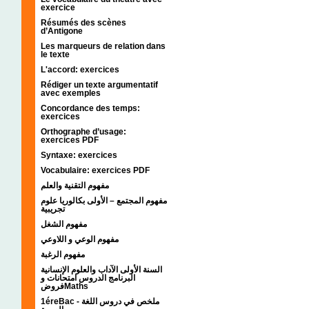
exercice
Résumés des scènes
d’Antigone
Les marqueurs de relation dans
le texte
L'accord: exercices
Rédiger un texte argumentatif
avec exemples
Concordance des temps:
exercices
Orthographe d’usage:
exercices PDF
Syntaxe: exercices
Vocabulaire: exercices PDF
مفهوم التقنية والعلم
مفهوم المجتمع – الأولى بكالوريا علوم
تجريبية
مفهوم الشغل
مفهوم الوعي و اللاوعي
مفهوم الرغبة
السنة الأولى الآداب والعلوم الإنسانية
البرنامج الدروس امتحانات و
فروضMaths
1éreBac - ملخص في دروس اللغة