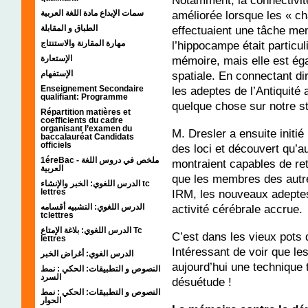
améliorée lorsque les « ch
سمات الإبداع مادة اللغة العربية
effectuaient une tâche men
الطباق و المقابلة
l’hippocampe était particul
مهارة المقارنة والاستنتاج
mémoire, mais elle est ég
الإستعارة
spatiale. En connectant di
الإستفهام
les adeptes de l’Antiquit
Enseignement Secondaire
qualifiant: Programme
quelque chose sur notre st
Répartition matières et
coefficients du cadre
organisant l’examen du
M. Dresler a ensuite initi
baccalauréat Candidats
officiels
des loci et découvert qu’a
1éreBac - ملخص في دروس اللغة
montraient capables de ret
العربية
que les membres des autr
الدرس اللغوي: الخبر والإنشاء tc
IRM, les nouveaux adeptes
lettres
activité cérébrale accrue.
الدرس اللغوي: التشبيه أقسامه
tclettres
الدرس اللغوي: بلاغة الإمتاع Tc
C’est dans les vieux pots q
lettres
Intéressant de voir que l
الدرس الغوي: أغراض الخبر
aujourd’hui une technique
النصوص و التطبيقات: الحكي : نمط
السرد
désuétude !
النصوص و التطبيقات: الحكي : نمط
الحوار