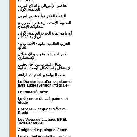
التنافس الإمبريالي و اندلاع الحرب
العالمية الأولى
اليقظة الفكرية بالمشرق العربي
الضغوط الإستعمارية على المغرب و
محاولات الإصلاح
أوربا من نهاية الحرب العالمية الأولى
إلى أزمة 1929م
<الحرب العالمية الثانية <الأسباب و
النتائج
نظام الحماية بالمغرب و الإستغلال
الإستعماري
نضال المغرب من أجل تحقيق
الإستقلال و استكمال الوحدة الترابية
ملف العولمة و التحديات الراهنة
Le Dernier jour d'un condamné:
livre audio (Version Intégrale)
Le roman à thèse
Le dormeur du val; poème et
étude
Barbara - Jacques Prévert -
Etude
Les Vieux de Jacques BREL:
Texte et étude
Antigone:Le prologue; étude
Le vocabulaire du théâtre avec