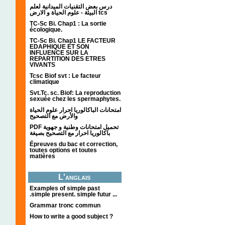
درس بعض التقنيات الميدانية لعلم
البيئة - علوم الحياة و الارض tcs
TC-Sc Bi. Chap1 : La sortie
écologique.
TC-Sc Bi. Chap1 LE FACTEUR
EDAPHIQUE ET SON
INFLUENCE SUR LA
REPARTITION DES ETRES
VIVANTS
Tcsc Biof svt : Le facteur
climatique
Svt.Tc. sc. Biof: La reproduction
sexuée chez les spermaphytes.
امتحانات الباكالوريا احرار علوم الحياة
والأرض مع التصحيح
PDF تحميل امتحانات وطنية و جهوية
باكالوريا احرار مع التصحيح بصيغة
Épreuves du bac et correction,
toutes options et toutes
matières
L'anglais
Examples of simple past
.simple present. simple futur ...
Grammar tronc commun
How to write a good subject ?