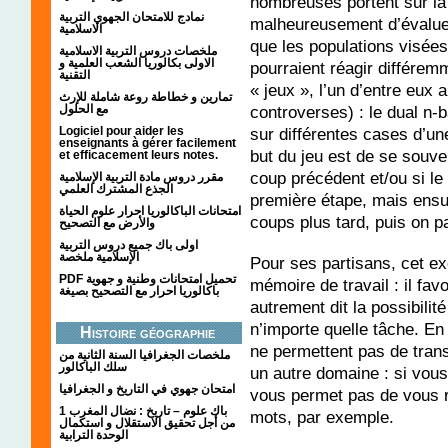
nombreuses portent sur la 
نمادج للامتحان الجهوي التربية
malheureusement d’évaluer 
الاسلامية
que les populations visée
ملخصات دروس التربية الاسلامية
الاولى بكالوريا الشعب العلمية و
pourraient réagir différem
التقنية
« jeux », l’un d’entre eux 
تمارين و خطاطة روعة شاملة للإرث
مع الحلول
controverses) : le dual n
Logiciel pour aider les
sur différentes cases d’un
enseignants à gérer facilement
but du jeu est de se souven
et efficacement leurs notes.
coup précédent et/ou si le
مقرر دروس مادة التربية الإسلامية
الجذع المشترك العلمي
première étape, mais ensuit
امتحانات الباكالوريا احرار علوم الحياة
coups plus tard, puis on pa
والأرض مع التصحيح
اولى باك جميع دروس التربية
الإسلامية ملخصة
Pour ses partisans, cet exe
PDF تحميل امتحانات وطنية و جهوية
mémoire de travail : il favor
باكالوريا احرار مع التصحيح بصيغة
autrement dit la possibilit
n’importe quelle tâche. En
Histoire géographie
ne permettent pas de tran
ملخصات الجغرافيا السنة الثانية من
سلك الباكالور
un autre domaine : si vous
امتحان جهوي في التاريخ و الجغرافيا
vous permet pas de vous ra
1 باك علوم – تاريخ : نضال المغرب
mots, par exemple.
من أجل تحقيق الاستقلال و استكمال
الوحدة الترابية