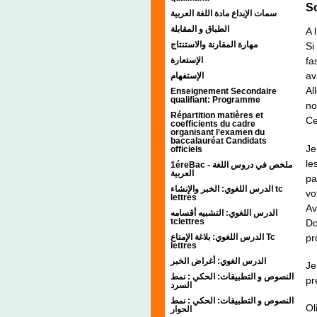
So
سمات الإبداع مادة اللغة العربية
الطباق و المقابلة
A 
مهارة المقارنة والاستنتاج
Si
الإستعارة
fa
av
الإستفهام
Al
Enseignement Secondaire
qualifiant: Programme
no
Répartition matières et
Ce
coefficients du cadre
organisant l’examen du
baccalauréat Candidats
Je
officiels
le
1éreBac - ملخص في دروس اللغة
العربية
pa
الدرس اللغوي: الخبر والإنشاء tc
vo
lettres
Av
الدرس اللغوي: التشبيه أقسامه
tclettres
Do
pr
الدرس اللغوي: بلاغة الإمتاع Tc
lettres
الدرس الغوي: أغراض الخبر
Je
النصوص و التطبيقات: الحكي : نمط
pr
السرد
النصوص و التطبيقات: الحكي : نمط
Ol
الحوار