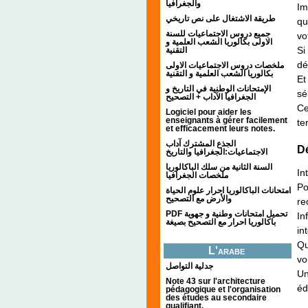
والجغرافيا
Im
طريقة الاشتغال على نص تاريخي
qu
جميع دروس الاجتماعيات للسنة
vo
الاولى بكالوريا الشعب العلمية و
Si
التقنية
dé
ملخصات دروس الاجتماعيات الاولى
بكالوريا الشعب العلمية و التقنية
Et
الإمتحانات الوطنية في التاريخ و
sé
الجغرافيا الآداب + التصحيح
Ce
Logiciel pour aider les
enseignants à gérer facilement
te
et efficacement leurs notes.
الجذع المشترك آداب
Dé
الاجتماعيات:الجغرافيا والتاريخ
السنة الثانية من سلك الباكالوريا
In
ملخصات الجغرافيا
Po
امتحانات الباكالوريا احرار علوم الحياة
والأرض مع التصحيح
re
PDF تحميل امتحانات وطنية و جهوية
In
باكالوريا احرار مع التصحيح بصيغة
in
Qu
L'arabe
vo
جدلية التواصل
Un
Note 43 sur l'architecture
éd
pédagogique et l'organisation
des études au secondaire
qualifiant.