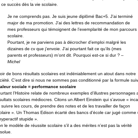
 ce succès dès la vie scolaire.
Je ne comprends pas. Je suis jeune diplômé Bac+5. J’ai terminé
major de ma promotion. J’ai des lettres de recommandation de
mes professeurs qui témoignent de l’exemplarité de mon parcours
scolaire.
Pourtant, je ne parviens pas à décrocher d’emploi malgré les
dizaines de cv que j’envoie. J’ai pourtant fait ce qu’ils (mes
parents et professeurs) m’ont dit. Pourquoi est-ce si dur ? –
Michel
oir de bons résultats scolaires est indéniablement un atout dans notre
ciété. C’est dire si nous ne sommes pas conditionné par la formule sui
aleur sociale = performance scolaire
urtant l’Histoire relate de nombreux exemples d’illustres personnages 
sultats scolaires médiocres. Citons un Albert Einstein qui s’avoue « inc
 suivre les cours, de prendre des notes et de les travailler de façon
olaire ». Un Thomas Edison écarté des bancs d’école car jugé comme
hyperactif stupide ».
n le modèle de réussite scolaire s’il a des mérites n’est pas la vérité
solue.