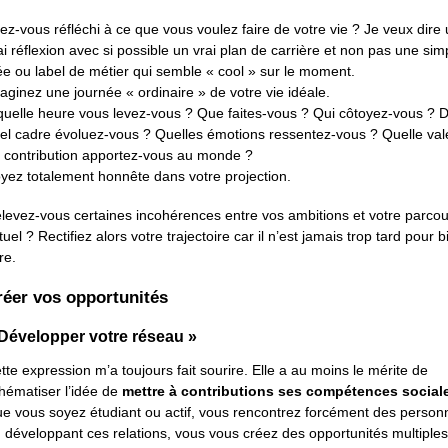
ez-vous réfléchi à ce que vous voulez faire de votre vie ? Je veux dire
ai réflexion avec si possible un vrai plan de carrière et non pas une sim
ée ou label de métier qui semble « cool » sur le moment.
aginez une journée « ordinaire » de votre vie idéale.
quelle heure vous levez-vous ? Que faites-vous ? Qui côtoyez-vous ? 
el cadre évoluez-vous ? Quelles émotions ressentez-vous ? Quelle val
 contribution apportez-vous au monde ?
yez totalement honnête dans votre projection.
levez-vous certaines incohérences entre vos ambitions et votre parcou
tuel ? Rectifiez alors votre trajectoire car il n’est jamais trop tard pour b
re.
réer vos opportunités
Développer votre réseau »
tte expression m’a toujours fait sourire. Elle a au moins le mérite de
hématiser l’idée de
mettre à contributions ses compétences social
e vous soyez étudiant ou actif, vous rencontrez forcément des person
 développant ces relations, vous vous créez des opportunités multiples