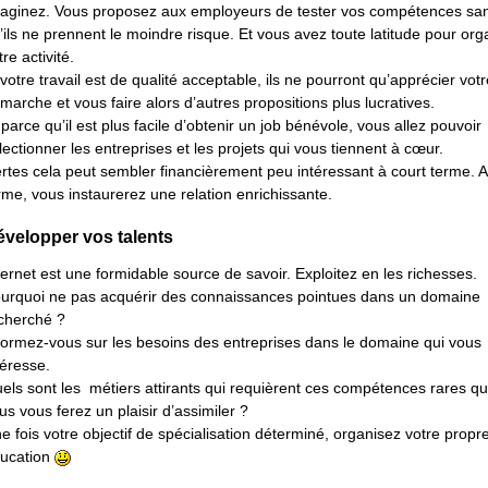
aginez. Vous proposez aux employeurs de tester vos compétences sa
’ils ne prennent le moindre risque. Et vous avez toute latitude pour org
tre activité.
 votre travail est de qualité acceptable, ils ne pourront qu’apprécier votr
marche et vous faire alors d’autres propositions plus lucratives.
 parce qu’il est plus facile d’obtenir un job bénévole, vous allez pouvoir
lectionner les entreprises et les projets qui vous tiennent à cœur.
rtes cela peut sembler financièrement peu intéressant à court terme. A
rme, vous instaurerez une relation enrichissante.
velopper vos talents
ternet est une formidable source de savoir. Exploitez en les richesses.
urquoi ne pas acquérir des connaissances pointues dans un domaine
cherché ?
formez-vous sur les besoins des entreprises dans le domaine qui vous
téresse.
els sont les métiers attirants qui requièrent ces compétences rares q
us vous ferez un plaisir d’assimiler ?
e fois votre objectif de spécialisation déterminé, organisez votre propr
ucation