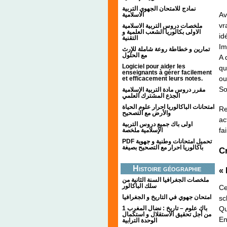
نمادج للامتحان الجهوي التربية
Av
الاسلامية
vr
ملخصات دروس التربية الاسلامية
الاولى بكالوريا الشعب العلمية و
id
التقنية
Im
تمارين و خطاطة روعة شاملة للإرث
مع الحلول
A 
Logiciel pour aider les
qu
enseignants à gérer facilement
ou
et efficacement leurs notes.
So
مقرر دروس مادة التربية الإسلامية
الجذع المشترك العلمي
امتحانات الباكالوريا احرار علوم الحياة
Re
والأرض مع التصحيح
ac
اولى باك جميع دروس التربية
fai
الإسلامية ملخصة
PDF تحميل امتحانات وطنية و جهوية
باكالوريا احرار مع التصحيح بصيغة
C
Histoire géographie
« 
ملخصات الجغرافيا السنة الثانية من
سلك الباكالور
Ce
امتحان جهوي في التاريخ و الجغرافيا
sc
Qu
1 باك علوم – تاريخ : نضال المغرب
من أجل تحقيق الاستقلال و استكمال
En
الوحدة الترابية