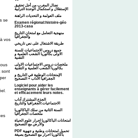
نضال المغرب من أجل تحقيق
الإستقلال و استكمال الوحدة الترابية
ملف العولمة و التحديات الراهنة
s se
Examen régional:histoire-géo
2013-casa
منهجية التعامل مع امتحان التاريخ
والجغرافيا
 à vos
طريقة الاشتغال على نص تاريخي
جميع دروس الاجتماعيات للسنة
الاولى بكالوريا الشعب العلمية و
التقنية
tous
ملخصات دروس الاجتماعيات الاولى
بكالوريا الشعب العلمية و التقنية
x sont
الإمتحانات الوطنية في التاريخ و
pper
الجغرافيا الآداب + التصحيح
Logiciel pour aider les
enseignants à gérer facilement
éel.
et efficacement leurs notes.
الجذع المشترك آداب
الاجتماعيات:الجغرافيا والتاريخ
السنة الثانية من سلك الباكالوريا
ملخصات الجغرافيا
ces
امتحانات الباكالوريا احرار علوم الحياة
والأرض مع التصحيح
PDF تحميل امتحانات وطنية و جهوية
باكالوريا احرار مع التصحيح بصيغة