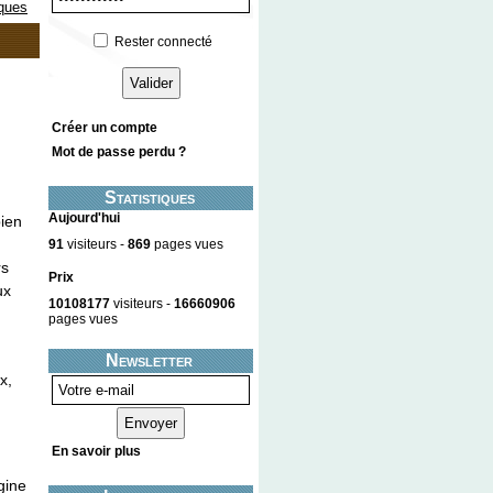
ques
Rester connecté
Créer un compte
Mot de passe perdu ?
Statistiques
Aujourd'hui
bien
91
visiteurs -
869
pages vues
rs
Prix
ux
10108177
visiteurs -
16660906
pages vues
Newsletter
x,
En savoir plus
gine