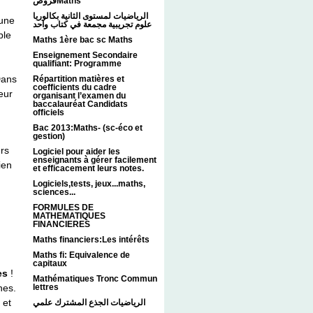
فروضMaths
الرياضيات لمستوى الثانية بكالوريا
 une
علوم تجريبية مجمعة في كتاب واحد
ple
Maths 1ère bac sc Maths
Enseignement Secondaire
qualifiant: Programme
Dans
Répartition matières et
coefficients du cadre
eur
organisant l’examen du
baccalauréat Candidats
officiels
Bac 2013:Maths- (sc-éco et
gestion)
rs
Logiciel pour aider les
enseignants à gérer facilement
ien
et efficacement leurs notes.
Logiciels,tests, jeux...maths,
sciences...
FORMULES DE
MATHEMATIQUES
FINANCIERES
Maths financiers:Les intérêts
Maths fi: Equivalence de
capitaux
es
!
Mathématiques Tronc Commun
nes.
lettres
 et
الرياضيات الجذع المشترك علمي