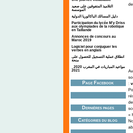
de
التلاميذ المتفوقين على صعيد
الموسسة
دليل المسالك الباكالوريا الدولية
Participation du lycée M'y Driss
aux olympiades de la robotique
en Taillande
Annonces de concours au
Maroc 2019
Logiciel pour conjuguer les
verbes en anglais
انطلاق عملية التسجيل للحصول على
منحة
مواعيد المباريات في المغرب 2020_
2021
Av
so
Page Facebook
:
v
Po
ré
de
Dernières pages
sc
« 
Catégories du blog
No
ab