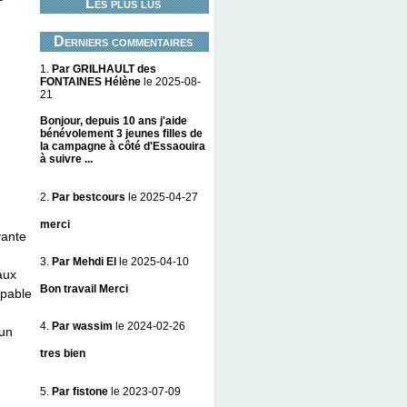
Les plus lus
Derniers commentaires
1.
Par GRILHAULT des
FONTAINES Hélène
le 2025-08-
21
Bonjour, depuis 10 ans j'aide
bénévolement 3 jeunes filles de
la campagne à côté d'Essaouira
à suivre ...
2.
Par bestcours
le 2025-04-27
merci
vante
3.
Par Mehdi El
le 2025-04-10
aux
Bon travail Merci
apable
4.
Par wassim
le 2024-02-26
 un
tres bien
5.
Par fistone
le 2023-07-09