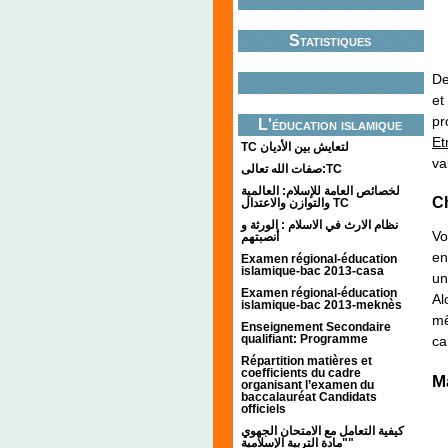
Statistiques
De
et
pr
L'éducation islamique
Et
TC لتعايش بين الأديان
va
صفات الله تعالى:TC
لخصائص العامة للإسلام: العالمية
C
والتوازن والاعتدال TC
نظام الارث في الاسلام : الورثة و
Vo
أنصبتهم
en
Examen régional-éducation
islamique-bac 2013-casa
un
Examen régional-éducation
Al
islamique-bac 2013-meknès
mê
Enseignement Secondaire
qualifiant: Programme
ca
Répartition matières et
coefficients du cadre
M
organisant l’examen du
baccalauréat Candidats
officiels
كيفية التعامل مع الامتحان الجهوي
"مادة التربية الإسلامية"