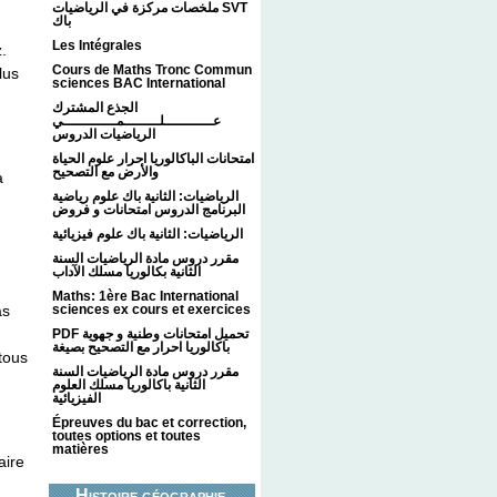
ملخصات مركزة في الرياضيات SVT
باك
Les Intégrales
.
Cours de Maths Tronc Commun
lus
sciences BAC International
الجذع المشترك
عـــــــــــلــــــــمــــــــــــي
الرياضيات الدروس
امتحانات الباكالوريا احرار علوم الحياة
والأرض مع التصحيح
à
الرياضيات: الثانية باك علوم رياضية
البرنامج الدروس امتحانات و فروض
الرياضيات: الثانية باك علوم فيزيائية
مقرر دروس مادة الرياضيات السنة
الثانية بكالوريا مسلك الآداب
Maths: 1ère Bac International
sciences ex cours et exercices
as
PDF تحميل امتحانات وطنية و جهوية
باكالوريا احرار مع التصحيح بصيغة
tous
مقرر دروس مادة الرياضيات السنة
الثانية باكالوريا مسلك العلوم
الفيزيائية
Épreuves du bac et correction,
toutes options et toutes
matières
aire
Histoire géographie