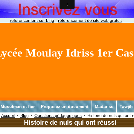
referencement sur bing
-
référencement de site web gratuit
-
ycée Moulay Idriss 1er Ca
Musulman et fier
Proposez un document
Madariss
Tawjih
Accueil
Blog
Questions pédagogiques
Histoire de nuls qui ont 
Histoire de nuls qui ont réussi