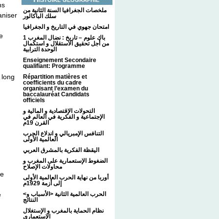
ns
ملخصات الجغرافيا السنة الثانية من
aniser
سلك الباكالور
امتحان جهوي في التاريخ و الجغرافيا
e
1 باك علوم – تاريخ : نضال المغرب
من أجل تحقيق الاستقلال و استكمال
الوحدة الترابية
Enseignement Secondaire
qualifiant: Programme
 long
Répartition matières et
coefficients du cadre
organisant l’examen du
baccalauréat Candidats
officiels
التحولات الإقتصادية و المالية و
الإجتماعية و الفكرية في العالم في
القرن 19م
التنافس الإمبريالي و اندلاع الحرب
العالمية الأولى
اليقظة الفكرية بالمشرق العربي
الضغوط الإستعمارية على المغرب و
محاولات الإصلاح
ue
أوربا من نهاية الحرب العالمية الأولى
إلى أزمة 1929م
<الحرب العالمية الثانية <الأسباب و
e
النتائج
نظام الحماية بالمغرب و الإستغلال
الإستعماري