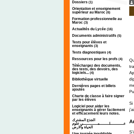
Dossiers
(1)
Orientation et enseignement
supérieur au Maroc
(6)
Formation professionnelle au
Maroc
(3)
Actualités du Lycée
(16)
Documents administratifs
(5)
Tests pour élèves et
enseignants
(3)
Tests diagnostiques
(4)
Ressources pour les profs
(4)
Qu
Téléchargez des documents,
tr
des tests, des devoirs, des
Ap
logiciels...
(4)
di
Bibliothèque virtuelle
me
Dernières pages et billets
ajoutés
Pu
Charte de classe à faire signer
par les élèves
Si
Logiciel pour aider les
j’
enseignants à gérer facilement
et efficacement leurs notes.
الجذع المشترك
A
عـــــــــــلــــــــمــــــــــــي علوم
الحياة والارض
S’
Une journée inoubliable