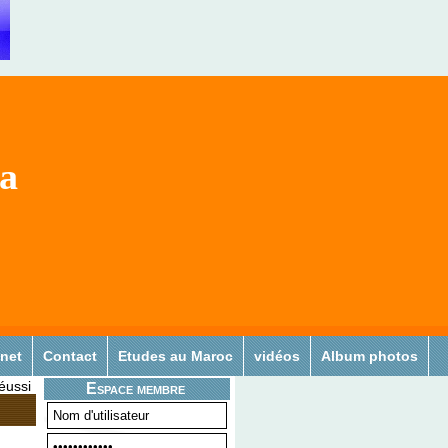
sa
 net
Contact
Etudes au Maroc
vidéos
Album photos
réussi
Espace membre