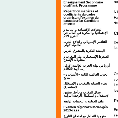
no
Enseignement Secondaire
qualifiant: Programme
Répartition matières et
N’
coefficients du cadre
Fa
organisant l’examen du
baccalauréat Candidats
de
officiels
التحولات الإقتصادية و المالية و
الإجتماعية و الفكرية في العالم في
Cr
القرن 19م
التنافس الإمبريالي و اندلاع الحرب
Be
العالمية الأولى
l’a
اليقظة الفكرية بالمشرق العربي
الضغوط الإستعمارية على المغرب و
محاولات الإصلاح
أوربا من نهاية الحرب العالمية الأولى
إلى أزمة 1929م
On
<الحرب العالمية الثانية <الأسباب و
النتائج
vo
نظام الحماية بالمغرب و الإستغلال
Le
الإستعماري
le
نضال المغرب من أجل تحقيق
الإستقلال و استكمال الوحدة الترابية
P
ملف العولمة و التحديات الراهنة
Examen régional:histoire-géo
En
2013-casa
se
منهجية التعامل مع امتحان التاريخ