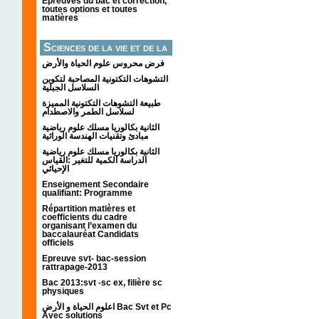
Épreuves du bac et correction,
toutes options et toutes
matières
Sciences de la vie et de la
terre
فرض محروس علوم الحياة والأرض
التشوهات التكتونیة المصاحبة لتكوین
السلاسل الجبلیة
طبيعة التشوهات التكتونية المميزة
لسلاسل الطمر والاصطدام
الثانية بكالوريا مسلك علوم رياضية
مبادئ وتقنيات الهندسة الوراثية
الثانية بكالوريا مسلك علوم رياضية
الدراسة الكمية للتغير :القياس
الإحيائي
Enseignement Secondaire
qualifiant: Programme
Répartition matières et
coefficients du cadre
organisant l’examen du
baccalauréat Candidats
officiels
Epreuve svt- bac-session
rattrapage-2013
Bac 2013:svt -sc ex, filière sc
physiques
اعلوم الحياة و الأرض Bac Svt et Pc
Avec solutions