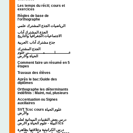
Les temps du récit; cours et
exercices
Règles de base de
l'orthographe
الرياضيات الجذع المشترك علمي
الجذع المشترك آداب
الاجتماعيات:الجغرافيا والتاريخ
جذع مشترك آداب :العربية
الجذع المشترك
عـــــــــــلــــــــمــــــــــــي علوم
الحياة والارض
Comment faire un résumé en 5
étapes
Travaux des élèves
Après le bac:Guide des
diplômes
Orthographe les déterminants
indéfinis : Maint, nul, plusieurs
Accentuation ou Signes
auxiliaires
SVT Tcsc cours علوم الحياة
والأرض
درس بعض التقنيات الميدانية لعلم
البيئة - علوم الحياة و الارض tcs
درس الكرانيتية وعلاقتها بظاهرة