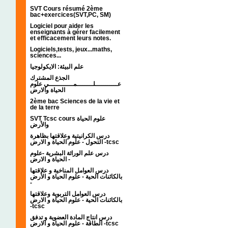
SVT Cours résumé 2ème
bac+exercices(SVT,PC, SM)
Logiciel pour aider les
enseignants à gérer facilement
et efficacement leurs notes.
Logiciels,tests, jeux...maths,
sciences...
علم البيئة: الايكولوجيا
الجذع المشترك
عـــــــــــلــــــــمــــــــــــي علوم
الحياة والارض
2ème bac Sciences de la vie et
de la terre
SVT Tcsc cours علوم الحياة
والأرض
درس الكرانيتية وعلاقتها بظاهرة
التحول - علوم الحياة و الارض -tcsc
درس علم الوراثة البشرية -علوم
الحياة و الارض -
درس العوامل المناخية و علاقتها
بالكائنات الحية - علوم الحياة و الأرض
-
درس العوامل التربوية وعلاقتها
بالكائنات الحية - علوم الحياة و الارض
-tcsc
درس انتاج المادة العضوية و تدفق
الطاقة - علوم الحياة و الارض -tcsc