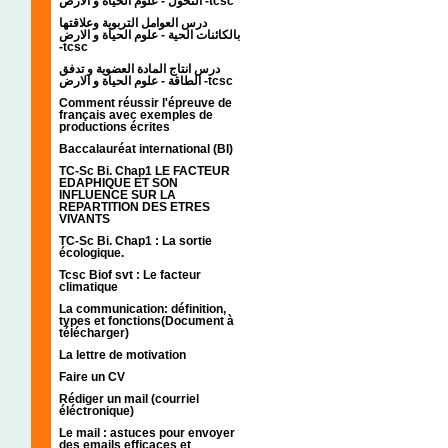
التحول - علوم الحياة و الارض -tcsc
درس العوامل التربوية وعلاقتها
بالكائنات الحية - علوم الحياة و الارض
-tcsc
درس انتاج المادة العضوية و تدفق
الطاقة - علوم الحياة و الارض -tcsc
Comment réussir l'épreuve de
français avec exemples de
productions écrites
Baccalauréat international (BI)
TC-Sc Bi. Chap1 LE FACTEUR
EDAPHIQUE ET SON
INFLUENCE SUR LA
REPARTITION DES ETRES
VIVANTS
TC-Sc Bi. Chap1 : La sortie
écologique.
Tcsc Biof svt : Le facteur
climatique
La communication: définition,
types et fonctions(Document à
télécharger)
La lettre de motivation
Faire un CV
Rédiger un mail (courriel
éléctronique)
Le mail : astuces pour envoyer
des emails efficaces et