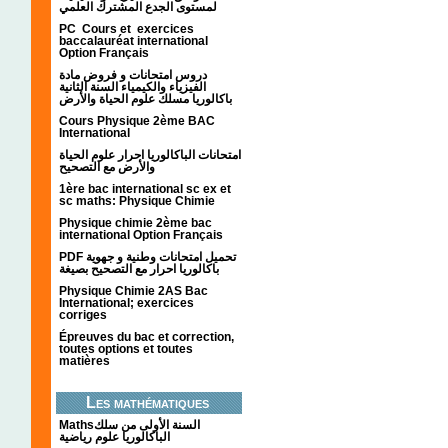
لمستوى الجدع المشترك العلمي
PC Cours et exercices
baccalauréat international
Option Français
دروس امتحانات و فروض مادة
الفيزياء والكيمياء السنة الثانية
باكالوريا مسلك علوم الحياة والأرض
Cours Physique 2ème BAC
International
امتحانات الباكالوريا احرار علوم الحياة
والأرض مع التصحيح
1ère bac international sc ex et
sc maths: Physique Chimie
Physique chimie 2ème bac
international Option Français
PDF تحميل امتحانات وطنية و جهوية
باكالوريا احرار مع التصحيح بصيغة
Physique Chimie 2AS Bac
International; exercices
corriges
Épreuves du bac et correction,
toutes options et toutes
matières
Les mathématiques
Mathsالسنة الأولى من سلك
الباكالوريا علوم رياضية