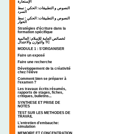
الإستعارة
النصوص و التطبيقات: الحكي : نمط
السرد
النصوص و التطبيقات: الحكي : نمط
الحوار
Stratégies d'écriture dans la
formation spécifique
لخصائص العامة للإسلام: العالمية
والتوازن والاعتدال TC
MODULE 1 : S'ORGANISER
Faire un exposé
Faire une recherche
Développement de la créativité
chez l'élève
Comment bien se préparer à
l’examen ?
Les travaux écrits:résumés,
rapports de stages, fiches,
critiques, bulletins...
SYNTHESE ET PRISE DE
NOTES
TEST SUR LES METHODES DE
TRAVAIL
L'entretien d'embauche:
simulation
MEMOIRE ET CONCENTRATION