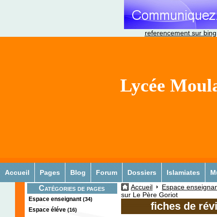
referencement sur bing
Lycée Moula
Accueil
Pages
Blog
Forum
Dossiers
Islamiates
M
Accueil
Espace enseignan
Catégories de pages
sur Le Père Goriot
Espace enseignant
(34)
fiches de rév
Espace éléve
(16)