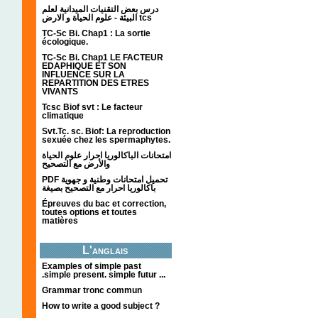
درس بعض التقنيات الميدانية لعلم
البيئة - علوم الحياة و الارض tcs
TC-Sc Bi. Chap1 : La sortie
écologique.
TC-Sc Bi. Chap1 LE FACTEUR
EDAPHIQUE ET SON
INFLUENCE SUR LA
REPARTITION DES ETRES
VIVANTS
Tcsc Biof svt : Le facteur
climatique
Svt.Tc. sc. Biof: La reproduction
sexuée chez les spermaphytes.
امتحانات الباكالوريا احرار علوم الحياة
والأرض مع التصحيح
PDF تحميل امتحانات وطنية و جهوية
باكالوريا احرار مع التصحيح بصيغة
Épreuves du bac et correction,
toutes options et toutes
matières
L'anglais
Examples of simple past
.simple present. simple futur ...
Grammar tronc commun
How to write a good subject ?