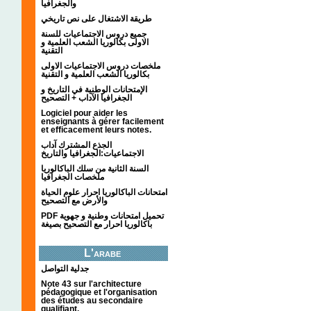
والجغرافيا
طريقة الاشتغال على نص تاريخي
جميع دروس الاجتماعيات للسنة
الاولى بكالوريا الشعب العلمية و
التقنية
ملخصات دروس الاجتماعيات الاولى
بكالوريا الشعب العلمية و التقنية
الإمتحانات الوطنية في التاريخ و
الجغرافيا الآداب + التصحيح
Logiciel pour aider les
enseignants à gérer facilement
et efficacement leurs notes.
الجذع المشترك آداب
الاجتماعيات:الجغرافيا والتاريخ
السنة الثانية من سلك الباكالوريا
ملخصات الجغرافيا
امتحانات الباكالوريا احرار علوم الحياة
والأرض مع التصحيح
PDF تحميل امتحانات وطنية و جهوية
باكالوريا احرار مع التصحيح بصيغة
L'arabe
جدلية التواصل
Note 43 sur l'architecture
pédagogique et l'organisation
des études au secondaire
qualifiant.