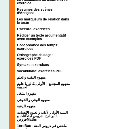
exercice
Résumés des scènes
d’Antigone
Les marqueurs de relation dans
le texte
L'accord: exercices
Rédiger un texte argumentatif
avec exemples
Concordance des temps:
exercices
Orthographe d’usage:
exercices PDF
Syntaxe: exercices
Vocabulaire: exercices PDF
مفهوم التقنية والعلم
مفهوم المجتمع – الأولى بكالوريا علوم
تجريبية
مفهوم الشغل
مفهوم الوعي و اللاوعي
مفهوم الرغبة
السنة الأولى الآداب والعلوم الإنسانية
البرنامج الدروس امتحانات و
فروضMaths
1éreBac - ملخص في دروس اللغة