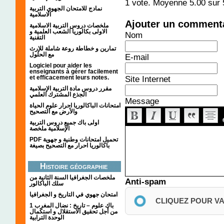
1
vote. Moyenne
5.00
sur 
نمادج للامتحان الجهوي التربية
الاسلامية
Ajouter un comment
ملخصات دروس التربية الاسلامية
الاولى بكالوريا الشعب العلمية و
Nom
التقنية
تمارين و خطاطة روعة شاملة للإرث
مع الحلول
E-mail
Logiciel pour aider les
enseignants à gérer facilement
et efficacement leurs notes.
Site Internet
مقرر دروس مادة التربية الإسلامية
الجذع المشترك العلمي
Message
امتحانات الباكالوريا احرار علوم الحياة
والأرض مع التصحيح
اولى باك جميع دروس التربية
الإسلامية ملخصة
PDF تحميل امتحانات وطنية و جهوية
باكالوريا احرار مع التصحيح بصيغة
Histoire géographie
ملخصات الجغرافيا السنة الثانية من
Anti-spam
سلك الباكالور
امتحان جهوي في التاريخ و الجغرافيا
CLIQUEZ POUR V
1 باك علوم – تاريخ : نضال المغرب
من أجل تحقيق الاستقلال و استكمال
الوحدة الترابية