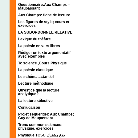
Questionnaire:Aux Champs –
Maupassant
Aux Champs: fiche de lecture
Les figures de style; cours et
exercices
LA SUBORDONNEE RELATIVE
Lexique du théâtre
La poésie en vers libres
Rédiger un texte argumentatif
avec exemples
Tc science ,Cours Physique
La poésie classique
Le schéma actantiel
Lecture méthodique
Qu'est ce que la lecture
analytique?
La lecture sélective
Conjugaison
Projet séquentiel: Aux Champs;
Guy de Maupassant
Tronc commun sciences:
physique, exercices
Physique TCSC جذع مشترك