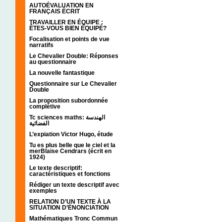
AUTOÉVALUATION EN
FRANÇAIS ÉCRIT
TRAVAILLER EN ÉQUIPE :
ÊTES-VOUS BIEN ÉQUIPÉ?
Focalisation et points de vue
narratifs
Le Chevalier Double: Réponses
au questionnaire
La nouvelle fantastique
Questionnaire sur Le Chevalier
Double
La proposition subordonnée
complétive
Tc sciences maths: الهندسة
الفضائية
L’expiation Victor Hugo, étude
Tu es plus belle que le ciel et la
merBlaise Cendrars (écrit en
1924)
Le texte descriptif:
caractéristiques et fonctions
Rédiger un texte descriptif avec
exemples
RELATION D’UN TEXTE À LA
SITUATION D’ÉNONCIATION
Mathématiques Tronc Commun