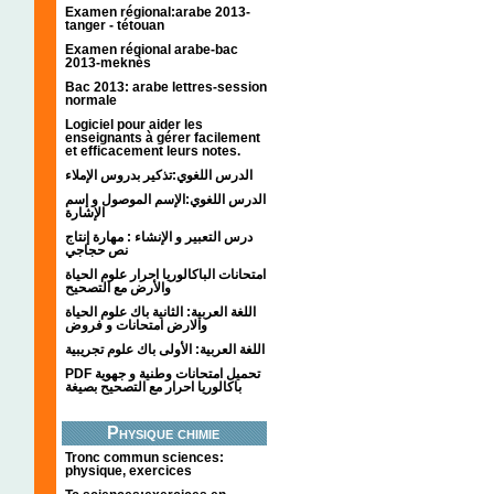
Examen régional:arabe 2013-
tanger - tétouan
Examen régional arabe-bac
2013-meknès
Bac 2013: arabe lettres-session
normale
Logiciel pour aider les
enseignants à gérer facilement
et efficacement leurs notes.
الدرس اللغوي:تذكير بدروس الإملاء
الدرس اللغوي:الإسم الموصول و إسم
الإشارة
درس التعبير و الإنشاء : مهارة إنتاج
نص حجاجي
امتحانات الباكالوريا احرار علوم الحياة
والأرض مع التصحيح
اللغة العربية: الثانية باك علوم الحياة
والارض امتحانات و فروض
اللغة العربية: الأولى باك علوم تجريبية
PDF تحميل امتحانات وطنية و جهوية
باكالوريا احرار مع التصحيح بصيغة
Physique chimie
Tronc commun sciences:
physique, exercices