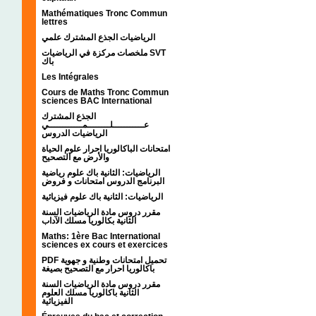
Mathématiques Tronc Commun
lettres
الرياضيات الجذع المشترك علمي
ملخصات مركزة في الرياضيات SVT
باك
Les Intégrales
Cours de Maths Tronc Commun
sciences BAC International
الجذع المشترك
عـــــــــــلــــــــمــــــــــــي
الرياضيات الدروس
امتحانات الباكالوريا احرار علوم الحياة
والأرض مع التصحيح
الرياضيات: الثانية باك علوم رياضية
البرنامج الدروس امتحانات و فروض
الرياضيات: الثانية باك علوم فيزيائية
مقرر دروس مادة الرياضيات السنة
الثانية بكالوريا مسلك الآداب
Maths: 1ère Bac International
sciences ex cours et exercices
PDF تحميل امتحانات وطنية و جهوية
باكالوريا احرار مع التصحيح بصيغة
مقرر دروس مادة الرياضيات السنة
الثانية باكالوريا مسلك العلوم
الفيزيائية