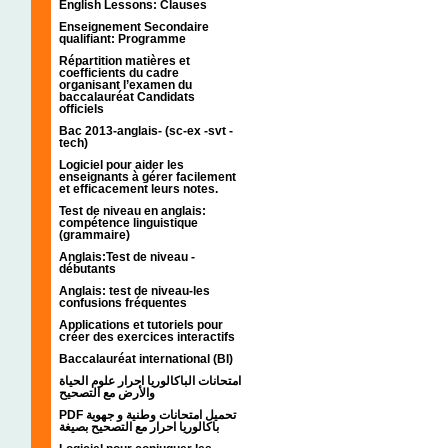
English Lessons: Clauses
Enseignement Secondaire
qualifiant: Programme
Répartition matières et
coefficients du cadre
organisant l’examen du
baccalauréat Candidats
officiels
Bac 2013-anglais- (sc-ex -svt -
tech)
Logiciel pour aider les
enseignants à gérer facilement
et efficacement leurs notes.
Test de niveau en anglais:
compétence linguistique
(grammaire)
Anglais:Test de niveau -
débutants
Anglais: test de niveau-les
confusions fréquentes
Applications et tutoriels pour
créer des exercices interactifs
Baccalauréat international (BI)
امتحانات الباكالوريا احرار علوم الحياة
والأرض مع التصحيح
PDF تحميل امتحانات وطنية و جهوية
باكالوريا احرار مع التصحيح بصيغة