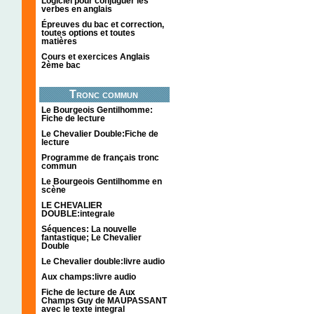
Logiciel pour conjuguer les
verbes en anglais
Épreuves du bac et correction,
toutes options et toutes
matières
Cours et exercices Anglais
2ème bac
Tronc commun
Le Bourgeois Gentilhomme:
Fiche de lecture
Le Chevalier Double:Fiche de
lecture
Programme de français tronc
commun
Le Bourgeois Gentilhomme en
scène
LE CHEVALIER
DOUBLE:integrale
Séquences: La nouvelle
fantastique; Le Chevalier
Double
Le Chevalier double:livre audio
Aux champs:livre audio
Fiche de lecture de Aux
Champs Guy de MAUPASSANT
avec le texte integral