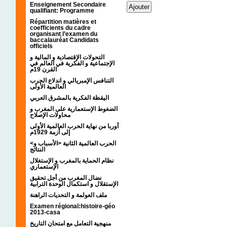
Enseignement Secondaire
qualifiant: Programme
Répartition matières et
coefficients du cadre
organisant l’examen du
baccalauréat Candidats
officiels
التحولات الإقتصادية و المالية و
الإجتماعية و الفكرية في العالم في
القرن 19م
التنافس الإمبريالي و اندلاع الحرب
العالمية الأولى
اليقظة الفكرية بالمشرق العربي
الضغوط الإستعمارية على المغرب و
محاولات الإصلاح
أوربا من نهاية الحرب العالمية الأولى
إلى أزمة 1929م
<الحرب العالمية الثانية <الأسباب و
النتائج
نظام الحماية بالمغرب و الإستغلال
الإستعماري
نضال المغرب من أجل تحقيق
الإستقلال و استكمال الوحدة الترابية
ملف العولمة و التحديات الراهنة
Examen régional:histoire-géo
2013-casa
منهجية التعامل مع امتحان التاريخ