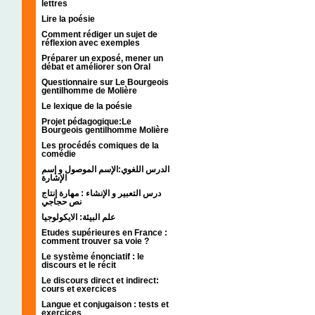
lettres
Lire la poésie
Comment rédiger un sujet de
réflexion avec exemples
Préparer un exposé, mener un
débat et améliorer son Oral
Questionnaire sur Le Bourgeois
gentilhomme de Molière
Le lexique de la poésie
Projet pédagogique:Le
Bourgeois gentilhomme Molière
Les procédés comiques de la
comédie
الدرس اللغوي:الإسم الموصول و إسم
الإشارة
درس التعبير و الإنشاء : مهارة إنتاج
نص حجاجي
علم البيئة: الايكولوجيا
Etudes supérieures en France :
comment trouver sa voie ?
Le système énonciatif : le
discours et le récit
Le discours direct et indirect:
cours et exercices
Langue et conjugaison : tests et
exercices