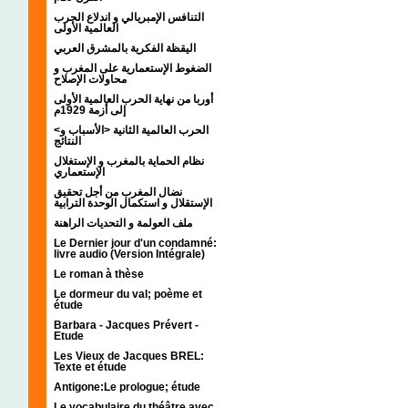
التنافس الإمبريالي و اندلاع الحرب
العالمية الأولى
اليقظة الفكرية بالمشرق العربي
الضغوط الإستعمارية على المغرب و
محاولات الإصلاح
أوربا من نهاية الحرب العالمية الأولى
إلى أزمة 1929م
<الحرب العالمية الثانية <الأسباب و
النتائج
نظام الحماية بالمغرب و الإستغلال
الإستعماري
نضال المغرب من أجل تحقيق
الإستقلال و استكمال الوحدة الترابية
ملف العولمة و التحديات الراهنة
Le Dernier jour d'un condamné:
livre audio (Version Intégrale)
Le roman à thèse
Le dormeur du val; poème et
étude
Barbara - Jacques Prévert -
Etude
Les Vieux de Jacques BREL:
Texte et étude
Antigone:Le prologue; étude
Le vocabulaire du théâtre avec