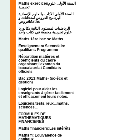
Maths exercicesالسنة الأولى علوم
تجريبية
السنة الأولى الآداب والعلوم الإنسانية
البرنامج الدروس امتحانات و
فروضMaths
الرياضيات لمستوى الثانية بكالوريا
علوم تجريبية مجمعة في كتاب واحد
Maths 1ère bac sc Maths
Enseignement Secondaire
qualifiant: Programme
Répartition matières et
coefficients du cadre
organisant l’examen du
baccalauréat Candidats
officiels
Bac 2013:Maths- (sc-éco et
gestion)
Logiciel pour aider les
enseignants à gérer facilement
et efficacement leurs notes.
Logiciels,tests, jeux...maths,
sciences...
FORMULES DE
MATHEMATIQUES
FINANCIERES
Maths financiers:Les intérêts
Maths fi: Equivalence de
capitaux