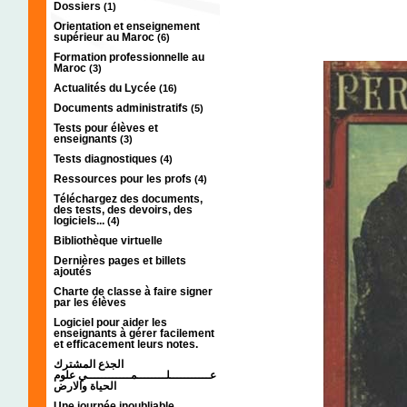
Dossiers
(1)
Orientation et enseignement
supérieur au Maroc
(6)
Formation professionnelle au
Maroc
(3)
Actualités du Lycée
(16)
Documents administratifs
(5)
Tests pour élèves et
enseignants
(3)
Tests diagnostiques
(4)
Ressources pour les profs
(4)
Téléchargez des documents,
des tests, des devoirs, des
logiciels...
(4)
Bibliothèque virtuelle
Dernières pages et billets
ajoutés
Charte de classe à faire signer
par les élèves
Logiciel pour aider les
enseignants à gérer facilement
et efficacement leurs notes.
الجذع المشترك
عـــــــــــلــــــــمــــــــــــي علوم
الحياة والارض
Une journée inoubliable