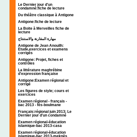
Le Dernier jour d'un
condamné:fiche de lecture
Du théâtre classique à Antigone
Antigone:fiche de lecture
La Boite à Merveilles fiche de
lecture
مهارة المقارنة والاستنتاج
Antigone de Jean Anouilh:
Etude,exercices et examens
corrigés
Antigone: Projet, fiches et
contrôles
La littérature maghrébine
d'expression française
Antigone:Examen régional et
corrigé
Les figures de style; cours et
exercices
Examen régional - français -
bac 2013 - fès-boulmane
Français:régional juin 2013; Le
Dernier jour d'un condamné
Examen régional-éducation
islamique-bac 2013-casa
Examen régional-éducation
islamique-bac 2013-meknès