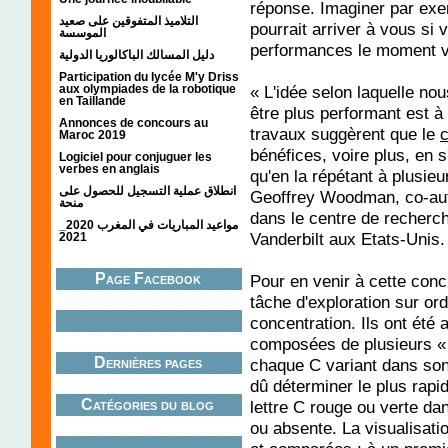
réponse. Imaginer par exem
التلاميذ المتفوقين على صعيد
pourrait arriver à vous si 
الموسسة
performances le moment 
دليل المسالك الباكالوريا الدولية
Participation du lycée M'y Driss
aux olympiades de la robotique
« L'idée selon laquelle no
en Taillande
être plus performant est à
Annonces de concours au
travaux suggèrent que le
Maroc 2019
bénéfices, voire plus, en 
Logiciel pour conjuguer les
verbes en anglais
qu'en la répétant à plusieu
انطلاق عملية التسجيل للحصول على
Geoffrey Woodman, co-aute
منحة
dans le centre de recherche
مواعيد المباريات في المغرب 2020_
Vanderbilt aux Etats-Unis.
2021
Page Facebook
Pour en venir à cette concl
tâche d'exploration sur ord
concentration. Ils ont été
composées de plusieurs « C
Dernières pages
chaque C variant dans son 
dû déterminer le plus rapi
Catégories du blog
lettre C rouge ou verte dan
ou absente. La visualisatio