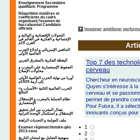
Enseignement Secondaire
qualifiant: Programme
Répartition matières et
coefficients du cadre
organisant l’examen du
baccalauréat Candidats
officiels
Imaginer
améliorer
perform
التحولات الإقتصادية و المالية و
الإجتماعية و الفكرية في العالم في
القرن 19م
Arti
التنافس الإمبريالي و اندلاع الحرب
العالمية الأولى
اليقظة الفكرية بالمشرق العربي
Top 7 des technol
الضغوط الإستعمارية على المغرب و
cerveau
محاولات الإصلاح
أوربا من نهاية الحرب العالمية الأولى
Chercheur en neuroscie
إلى أزمة 1929م
Quyen s'intéresse à la
<الحرب العالمية الثانية <الأسباب و
cerveau et se passionn
النتائج
permet de prendre cons
نظام الحماية بالمغرب و الإستغلال
الإستعماري
Pour Futura, il a sélec
نضال المغرب من أجل تحقيق
innovants conçus pour
الإستقلال و استكمال الوحدة الترابية
ملف العولمة و التحديات الراهنة
1
Examen régional:histoire-géo
2013-casa
2
منهجية التعامل مع امتحان التاريخ