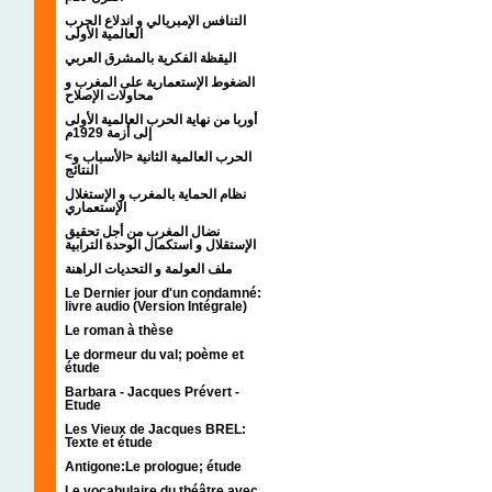
التنافس الإمبريالي و اندلاع الحرب
العالمية الأولى
اليقظة الفكرية بالمشرق العربي
الضغوط الإستعمارية على المغرب و
محاولات الإصلاح
أوربا من نهاية الحرب العالمية الأولى
إلى أزمة 1929م
<الحرب العالمية الثانية <الأسباب و
النتائج
نظام الحماية بالمغرب و الإستغلال
الإستعماري
نضال المغرب من أجل تحقيق
الإستقلال و استكمال الوحدة الترابية
ملف العولمة و التحديات الراهنة
Le Dernier jour d'un condamné:
livre audio (Version Intégrale)
Le roman à thèse
Le dormeur du val; poème et
étude
Barbara - Jacques Prévert -
Etude
Les Vieux de Jacques BREL:
Texte et étude
Antigone:Le prologue; étude
Le vocabulaire du théâtre avec