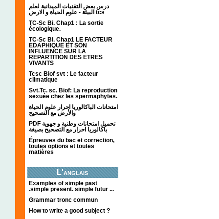
درس بعض التقنيات الميدانية لعلم
البيئة - علوم الحياة و الارض tcs
TC-Sc Bi. Chap1 : La sortie
écologique.
TC-Sc Bi. Chap1 LE FACTEUR
EDAPHIQUE ET SON
INFLUENCE SUR LA
REPARTITION DES ETRES
VIVANTS
Tcsc Biof svt : Le facteur
climatique
Svt.Tc. sc. Biof: La reproduction
sexuée chez les spermaphytes.
امتحانات الباكالوريا احرار علوم الحياة
والأرض مع التصحيح
PDF تحميل امتحانات وطنية و جهوية
باكالوريا احرار مع التصحيح بصيغة
Épreuves du bac et correction,
toutes options et toutes
matières
L'anglais
Examples of simple past
.simple present. simple futur ...
Grammar tronc commun
How to write a good subject ?