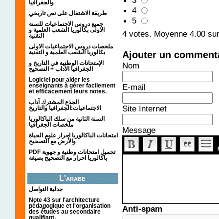
3
والجغرافيا
4
طريقة الاشتغال على نص تاريخي
5
جميع دروس الاجتماعيات للسنة
الاولى بكالوريا الشعب العلمية و
4
votes. Moyenne
4.00
sur
التقنية
ملخصات دروس الاجتماعيات الاولى
بكالوريا الشعب العلمية و التقنية
Ajouter un comment
الإمتحانات الوطنية في التاريخ و
Nom
الجغرافيا الآداب + التصحيح
Logiciel pour aider les
enseignants à gérer facilement
E-mail
et efficacement leurs notes.
الجذع المشترك آداب
Site Internet
الاجتماعيات:الجغرافيا والتاريخ
السنة الثانية من سلك الباكالوريا
ملخصات الجغرافيا
Message
امتحانات الباكالوريا احرار علوم الحياة
والأرض مع التصحيح
PDF تحميل امتحانات وطنية و جهوية
باكالوريا احرار مع التصحيح بصيغة
L'arabe
جدلية التواصل
Note 43 sur l'architecture
pédagogique et l'organisation
Anti-spam
des études au secondaire
qualifiant.