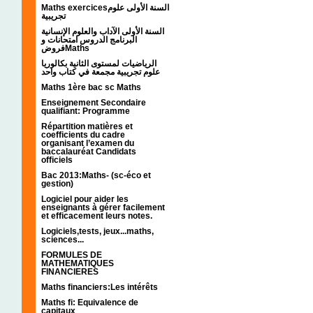
Maths exercicesالسنة الأولى علوم
تجريبية
السنة الأولى الآداب والعلوم الإنسانية
البرنامج الدروس امتحانات و
فروضMaths
الرياضيات لمستوى الثانية بكالوريا
علوم تجريبية مجمعة في كتاب واحد
Maths 1ère bac sc Maths
Enseignement Secondaire
qualifiant: Programme
Répartition matières et
coefficients du cadre
organisant l’examen du
baccalauréat Candidats
officiels
Bac 2013:Maths- (sc-éco et
gestion)
Logiciel pour aider les
enseignants à gérer facilement
et efficacement leurs notes.
Logiciels,tests, jeux...maths,
sciences...
FORMULES DE
MATHEMATIQUES
FINANCIERES
Maths financiers:Les intérêts
Maths fi: Equivalence de
capitaux