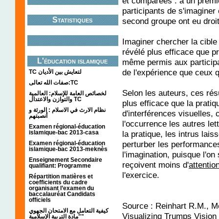
et comparées : à un prem
participants de s'imaginer
Statistiques
second groupe ont eu droit
Imaginer chercher la cible
révélé plus efficace que pr
L'éducation islamique
même permis aux participa
de l'expérience que ceux qu
TC لتعايش بين الأديان
صفات الله تعالى:TC
Selon les auteurs, ces rés
لخصائص العامة للإسلام: العالمية
والتوازن والاعتدال TC
plus efficace que la pratiq
نظام الارث في الاسلام : الورثة و
d'interférences visuelles, 
أنصبتهم
l'occurrence les autres let
Examen régional-éducation
islamique-bac 2013-casa
la pratique, les intrus lai
perturber les performances
Examen régional-éducation
islamique-bac 2013-meknès
l'imagination, puisque l'on 
Enseignement Secondaire
reçoivent moins d'
attentio
qualifiant: Programme
l'exercice.
Répartition matières et
coefficients du cadre
organisant l’examen du
baccalauréat Candidats
officiels
Source :
Reinhart R.M., 
كيفية التعامل مع الامتحان الجهوي
Visualizing Trumps Vision 
"مادة التربية الإسلامية"