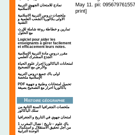
May 11. pii: 09567976155
نمادج للامتحان الجهوي التربية
الاسلامية
print]
ملخصات دروس التربية الاسلامية
الاولى بكالوريا الشعب العلمية و
التقنية
تمارين و خطاطة روعة شاملة للإرث
مع الحلول
Logiciel pour aider les
enseignants à gérer facilement
et efficacement leurs notes.
مقرر دروس مادة التربية الإسلامية
الجذع المشترك العلمي
امتحانات الباكالوريا احرار علوم الحياة
والأرض مع التصحيح
اولى باك جميع دروس التربية
الإسلامية ملخصة
PDF تحميل امتحانات وطنية و جهوية
باكالوريا احرار مع التصحيح بصيغة
Histoire géographie
ملخصات الجغرافيا السنة الثانية من
سلك الباكالور
امتحان جهوي في التاريخ و الجغرافيا
1 باك علوم – تاريخ : نضال المغرب
من أجل تحقيق الاستقلال و استكمال
الوحدة الترابية