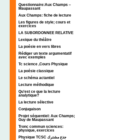
Questionnaire:Aux Champs –
Maupassant
Aux Champs: fiche de lecture
Les figures de style; cours et
exercices
LA SUBORDONNEE RELATIVE
Lexique du théâtre
La poésie en vers libres
Rédiger un texte argumentatif
avec exemples
Tc science ,Cours Physique
La poésie classique
Le schéma actantiel
Lecture méthodique
Qu'est ce que la lecture
analytique?
La lecture sélective
Conjugaison
Projet séquentiel: Aux Champs;
Guy de Maupassant
Tronc commun sciences:
physique, exercices
Physique TCSC جذع مشترك