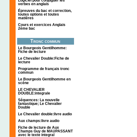
Logiciel pour conjuguer les
verbes en anglais
Épreuves du bac et correction,
toutes options et toutes
matières
Cours et exercices Anglais
2ème bac
Tronc commun
Le Bourgeois Gentilhomme:
Fiche de lecture
Le Chevalier Double:Fiche de
lecture
Programme de français tronc
commun
Le Bourgeois Gentilhomme en
scène
LE CHEVALIER
DOUBLE:integrale
Séquences: La nouvelle
fantastique; Le Chevalier
Double
Le Chevalier double:livre audio
Aux champs:livre audio
Fiche de lecture de Aux
Champs Guy de MAUPASSANT
avec le texte integral