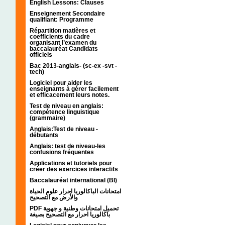
English Lessons: Clauses
Enseignement Secondaire
qualifiant: Programme
Répartition matières et
coefficients du cadre
organisant l’examen du
baccalauréat Candidats
officiels
Bac 2013-anglais- (sc-ex -svt -
tech)
Logiciel pour aider les
enseignants à gérer facilement
et efficacement leurs notes.
Test de niveau en anglais:
compétence linguistique
(grammaire)
Anglais:Test de niveau -
débutants
Anglais: test de niveau-les
confusions fréquentes
Applications et tutoriels pour
créer des exercices interactifs
Baccalauréat international (BI)
امتحانات الباكالوريا احرار علوم الحياة
والأرض مع التصحيح
PDF تحميل امتحانات وطنية و جهوية
باكالوريا احرار مع التصحيح بصيغة