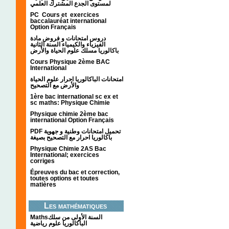
لمستوى الجدع المشترك العلمي
PC Cours et exercices
baccalauréat international
Option Français
دروس امتحانات و فروض مادة
الفيزياء والكيمياء السنة الثانية
باكالوريا مسلك علوم الحياة والأرض
Cours Physique 2ème BAC
International
امتحانات الباكالوريا احرار علوم الحياة
والأرض مع التصحيح
1ère bac international sc ex et
sc maths: Physique Chimie
Physique chimie 2ème bac
international Option Français
PDF تحميل امتحانات وطنية و جهوية
باكالوريا احرار مع التصحيح بصيغة
Physique Chimie 2AS Bac
International; exercices
corriges
Épreuves du bac et correction,
toutes options et toutes
matières
Les mathématiques
Mathsالسنة الأولى من سلك
الباكالوريا علوم رياضية