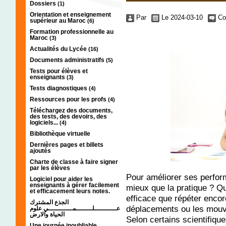
Dossiers
(1)
Orientation et enseignement
Par
Le 2024-03-10
Co
supérieur au Maroc
(6)
Formation professionnelle au
Maroc
(3)
Actualités du Lycée
(16)
Documents administratifs
(5)
Tests pour élèves et
enseignants
(3)
Tests diagnostiques
(4)
Ressources pour les profs
(4)
Téléchargez des documents,
des tests, des devoirs, des
logiciels...
(4)
Bibliothèque virtuelle
Dernières pages et billets
ajoutés
Charte de classe à faire signer
par les élèves
Pour améliorer ses perfor
Logiciel pour aider les
enseignants à gérer facilement
mieux que la pratique ? Qu
et efficacement leurs notes.
efficace que répéter encor
الجذع المشترك
déplacements ou les mouv
عـــــــــــلــــــــمــــــــــــي علوم
الحياة والارض
Selon certains scientifique
Une journée inoubliable