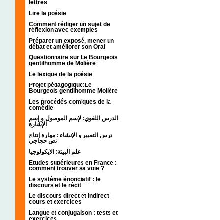
lettres
Lire la poésie
Comment rédiger un sujet de
réflexion avec exemples
Préparer un exposé, mener un
débat et améliorer son Oral
Questionnaire sur Le Bourgeois
gentilhomme de Molière
Le lexique de la poésie
Projet pédagogique:Le
Bourgeois gentilhomme Molière
Les procédés comiques de la
comédie
الدرس اللغوي:الإسم الموصول و إسم
الإشارة
درس التعبير و الإنشاء : مهارة إنتاج
نص حجاجي
علم البيئة: الايكولوجيا
Etudes supérieures en France :
comment trouver sa voie ?
Le système énonciatif : le
discours et le récit
Le discours direct et indirect:
cours et exercices
Langue et conjugaison : tests et
exercices