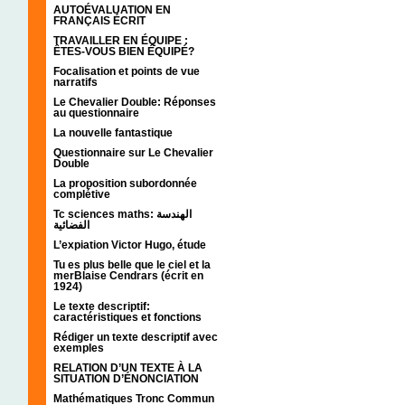
AUTOÉVALUATION EN
FRANÇAIS ÉCRIT
TRAVAILLER EN ÉQUIPE :
ÊTES-VOUS BIEN ÉQUIPÉ?
Focalisation et points de vue
narratifs
Le Chevalier Double: Réponses
au questionnaire
La nouvelle fantastique
Questionnaire sur Le Chevalier
Double
La proposition subordonnée
complétive
Tc sciences maths: الهندسة
الفضائية
L’expiation Victor Hugo, étude
Tu es plus belle que le ciel et la
merBlaise Cendrars (écrit en
1924)
Le texte descriptif:
caractéristiques et fonctions
Rédiger un texte descriptif avec
exemples
RELATION D’UN TEXTE À LA
SITUATION D’ÉNONCIATION
Mathématiques Tronc Commun