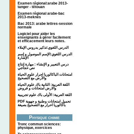
Examen régional:arabe 2013-
tanger - tétouan
Examen régional arabe-bac
2013-meknès
Bac 2013: arabe lettres-session
normale
Logiciel pour aider les
enseignants à gérer facilement
et efficacement leurs notes.
الدرس اللغوي:تذكير بدروس الإملاء
الدرس اللغوي:الإسم الموصول و إسم
الإشارة
درس التعبير و الإنشاء : مهارة إنتاج
نص حجاجي
امتحانات الباكالوريا احرار علوم الحياة
والأرض مع التصحيح
اللغة العربية: الثانية باك علوم الحياة
والارض امتحانات و فروض
اللغة العربية: الأولى باك علوم تجريبية
PDF تحميل امتحانات وطنية و جهوية
باكالوريا احرار مع التصحيح بصيغة
Physique chimie
Tronc commun sciences:
physique, exercices