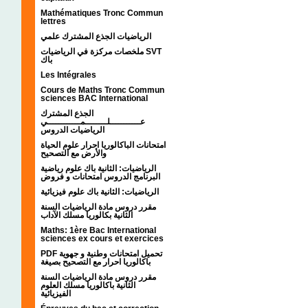
Mathématiques Tronc Commun
lettres
الرياضيات الجذع المشترك علمي
ملخصات مركزة في الرياضيات SVT
باك
Les Intégrales
Cours de Maths Tronc Commun
sciences BAC International
الجذع المشترك
عـــــــــــلــــــــمــــــــــــي
الرياضيات الدروس
امتحانات الباكالوريا احرار علوم الحياة
والأرض مع التصحيح
الرياضيات: الثانية باك علوم رياضية
البرنامج الدروس امتحانات و فروض
الرياضيات: الثانية باك علوم فيزيائية
مقرر دروس مادة الرياضيات السنة
الثانية بكالوريا مسلك الآداب
Maths: 1ère Bac International
sciences ex cours et exercices
PDF تحميل امتحانات وطنية و جهوية
باكالوريا احرار مع التصحيح بصيغة
مقرر دروس مادة الرياضيات السنة
الثانية باكالوريا مسلك العلوم
الفيزيائية