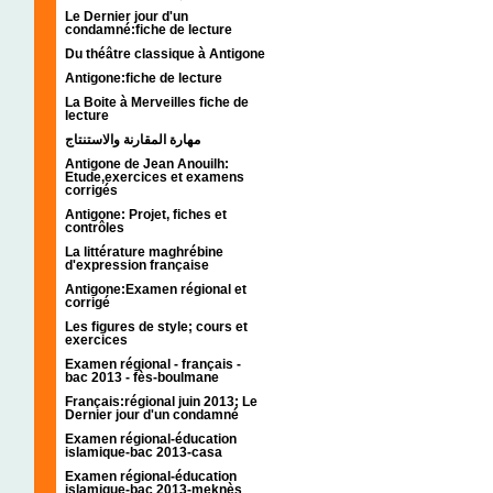
Le Dernier jour d'un
condamné:fiche de lecture
Du théâtre classique à Antigone
Antigone:fiche de lecture
La Boite à Merveilles fiche de
lecture
مهارة المقارنة والاستنتاج
Antigone de Jean Anouilh:
Etude,exercices et examens
corrigés
Antigone: Projet, fiches et
contrôles
La littérature maghrébine
d'expression française
Antigone:Examen régional et
corrigé
Les figures de style; cours et
exercices
Examen régional - français -
bac 2013 - fès-boulmane
Français:régional juin 2013; Le
Dernier jour d'un condamné
Examen régional-éducation
islamique-bac 2013-casa
Examen régional-éducation
islamique-bac 2013-meknès