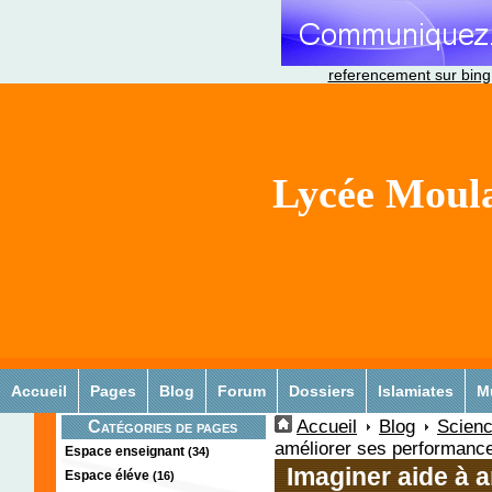
referencement sur bing
Lycée Moula
Accueil
Pages
Blog
Forum
Dossiers
Islamiates
M
Accueil
Blog
Scienc
Catégories de pages
améliorer ses performanc
Espace enseignant
(34)
Imaginer aide à 
Espace éléve
(16)