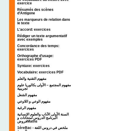
exercice
Résumés des scènes
d’Antigone
Les marqueurs de relation dans
le texte
L'accord: exercices
Rédiger un texte argumentatif
avec exemples
Concordance des temps:
exercices
Orthographe d’usage:
exercices PDF
Syntaxe: exercices
Vocabulaire: exercices PDF
مفهوم التقنية والعلم
مفهوم المجتمع – الأولى بكالوريا علوم
تجريبية
مفهوم الشغل
مفهوم الوعي و اللاوعي
مفهوم الرغبة
السنة الأولى الآداب والعلوم الإنسانية
البرنامج الدروس امتحانات و
فروضMaths
1éreBac - ملخص في دروس اللغة