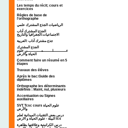
Les temps du récit; cours et
exercices
Règles de base de
l'orthographe
الرياضيات الجذع المشترك علمي
الجذع المشترك آداب
الاجتماعيات:الجغرافيا والتاريخ
جذع مشترك آداب :العربية
الجذع المشترك
عـــــــــــلــــــــمــــــــــــي علوم
الحياة والارض
Comment faire un résumé en 5
étapes
Travaux des élèves
Après le bac:Guide des
diplômes
Orthographe les déterminants
indéfinis : Maint, nul, plusieurs
Accentuation ou Signes
auxiliaires
SVT Tcsc cours علوم الحياة
والأرض
درس بعض التقنيات الميدانية لعلم
البيئة - علوم الحياة و الارض tcs
درس الكرانيتية وعلاقتها بظاهرة