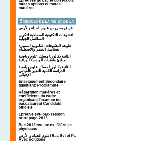
Épreuves du bac et correction,
toutes options et toutes
matières
Sciences de la vie et de la
terre
فرض محروس علوم الحياة والأرض
التشوهات التكتونیة المصاحبة لتكوین
السلاسل الجبلیة
طبيعة التشوهات التكتونية المميزة
لسلاسل الطمر والاصطدام
الثانية بكالوريا مسلك علوم رياضية
مبادئ وتقنيات الهندسة الوراثية
الثانية بكالوريا مسلك علوم رياضية
الدراسة الكمية للتغير :القياس
الإحيائي
Enseignement Secondaire
qualifiant: Programme
Répartition matières et
coefficients du cadre
organisant l’examen du
baccalauréat Candidats
officiels
Epreuve svt- bac-session
rattrapage-2013
Bac 2013:svt -sc ex, filière sc
physiques
اعلوم الحياة و الأرض Bac Svt et Pc
Avec solutions