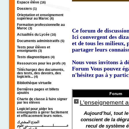
Espace éléve
(16)
Dossiers
(1)
Orientation et enseignement
supérieur au Maroc
(6)
Formation professionnelle au
Maroc
(3)
Ce forum de discussion,
Actualités du Lycée
(16)
Ici convergent des diza
Documents administratifs
(5)
et de tous les milieux, 
Tests pour élèves et
partager leurs connaiss
enseignants
(3)
Tests diagnostiques
(4)
Nous vous invitons à dé
Ressources pour les profs
(4)
Forum Vous pouvez éga
Téléchargez des documents,
des tests, des devoirs, des
n'hésitez pas à y partic
logiciels...
(4)
Bibliothèque virtuelle
Dernières pages et billets
ajoutés
Forum
Charte de classe à faire signer
L'enseignement 
par les élèves
Logiciel pour aider les
enseignants à gérer facilement
Aujourd’hui, tout l
et efficacement leurs notes.
conscient de la dégr
الجذع المشترك
recul de système é
عـــــــــــلــــــــمــــــــــــي علوم
الحياة والارض