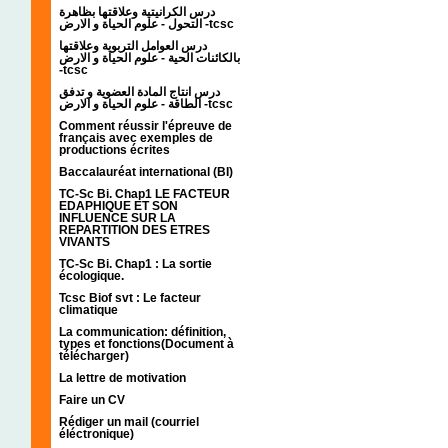
درس الكرانيتية وعلاقتها بظاهرة
التحول - علوم الحياة و الارض -tcsc
درس العوامل التربوية وعلاقتها
بالكائنات الحية - علوم الحياة و الارض
-tcsc
درس انتاج المادة العضوية و تدفق
الطاقة - علوم الحياة و الارض -tcsc
Comment réussir l'épreuve de
français avec exemples de
productions écrites
Baccalauréat international (BI)
TC-Sc Bi. Chap1 LE FACTEUR
EDAPHIQUE ET SON
INFLUENCE SUR LA
REPARTITION DES ETRES
VIVANTS
TC-Sc Bi. Chap1 : La sortie
écologique.
Tcsc Biof svt : Le facteur
climatique
La communication: définition,
types et fonctions(Document à
télécharger)
La lettre de motivation
Faire un CV
Rédiger un mail (courriel
éléctronique)