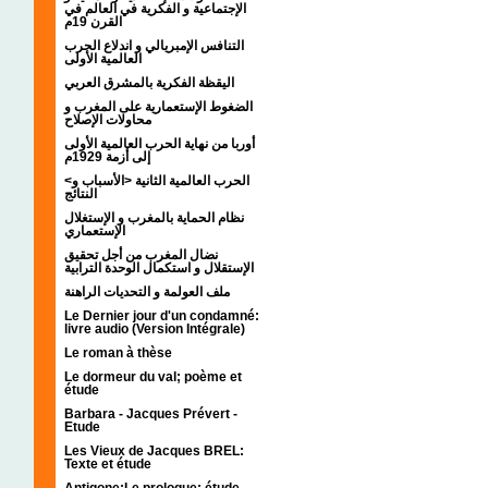
الإجتماعية و الفكرية في العالم في
القرن 19م
التنافس الإمبريالي و اندلاع الحرب
العالمية الأولى
اليقظة الفكرية بالمشرق العربي
الضغوط الإستعمارية على المغرب و
محاولات الإصلاح
أوربا من نهاية الحرب العالمية الأولى
إلى أزمة 1929م
<الحرب العالمية الثانية <الأسباب و
النتائج
نظام الحماية بالمغرب و الإستغلال
الإستعماري
نضال المغرب من أجل تحقيق
الإستقلال و استكمال الوحدة الترابية
ملف العولمة و التحديات الراهنة
Le Dernier jour d'un condamné:
livre audio (Version Intégrale)
Le roman à thèse
Le dormeur du val; poème et
étude
Barbara - Jacques Prévert -
Etude
Les Vieux de Jacques BREL:
Texte et étude
Antigone:Le prologue; étude