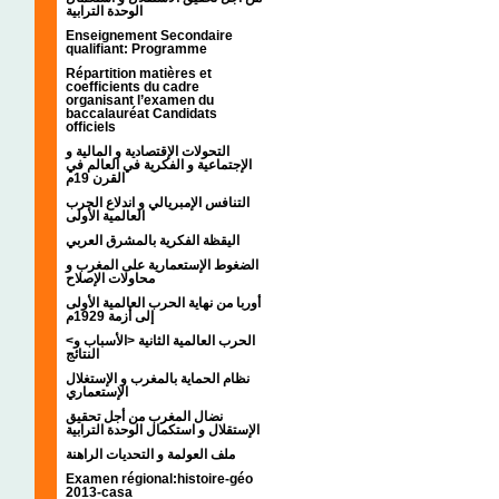
الوحدة الترابية
Enseignement Secondaire
qualifiant: Programme
Répartition matières et
coefficients du cadre
organisant l’examen du
baccalauréat Candidats
officiels
التحولات الإقتصادية و المالية و
الإجتماعية و الفكرية في العالم في
القرن 19م
التنافس الإمبريالي و اندلاع الحرب
العالمية الأولى
اليقظة الفكرية بالمشرق العربي
الضغوط الإستعمارية على المغرب و
محاولات الإصلاح
أوربا من نهاية الحرب العالمية الأولى
إلى أزمة 1929م
<الحرب العالمية الثانية <الأسباب و
النتائج
نظام الحماية بالمغرب و الإستغلال
الإستعماري
نضال المغرب من أجل تحقيق
الإستقلال و استكمال الوحدة الترابية
ملف العولمة و التحديات الراهنة
Examen régional:histoire-géo
2013-casa