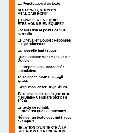
La Ponctuation d'un texte
AUTOÉVALUATION EN
FRANÇAIS ÉCRIT
TRAVAILLER EN ÉQUIPE :
ÊTES-VOUS BIEN ÉQUIPÉ?
Focalisation et points de vue
narratifs
Le Chevalier Double: Réponses
au questionnaire
La nouvelle fantastique
Questionnaire sur Le Chevalier
Double
La proposition subordonnée
complétive
Tc sciences maths: الهندسة
الفضائية
L’expiation Victor Hugo, étude
Tu es plus belle que le ciel et la
merBlaise Cendrars (écrit en
1924)
Le texte descriptif:
caractéristiques et fonctions
Rédiger un texte descriptif avec
exemples
RELATION D’UN TEXTE À LA
SITUATION D’ÉNONCIATION