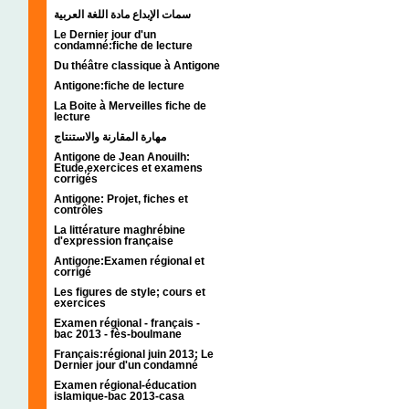
سمات الإبداع مادة اللغة العربية
Le Dernier jour d'un
condamné:fiche de lecture
Du théâtre classique à Antigone
Antigone:fiche de lecture
La Boite à Merveilles fiche de
lecture
مهارة المقارنة والاستنتاج
Antigone de Jean Anouilh:
Etude,exercices et examens
corrigés
Antigone: Projet, fiches et
contrôles
La littérature maghrébine
d'expression française
Antigone:Examen régional et
corrigé
Les figures de style; cours et
exercices
Examen régional - français -
bac 2013 - fès-boulmane
Français:régional juin 2013; Le
Dernier jour d'un condamné
Examen régional-éducation
islamique-bac 2013-casa