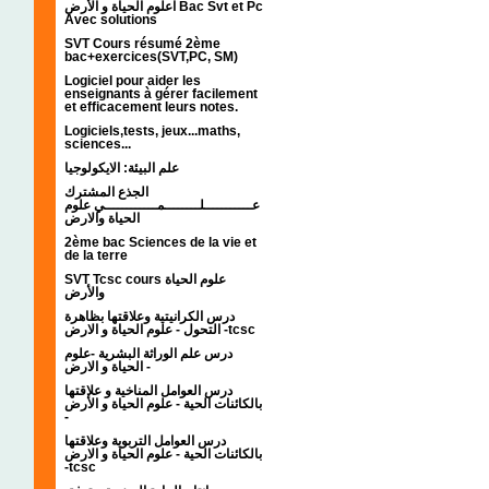
اعلوم الحياة و الأرض Bac Svt et Pc
Avec solutions
SVT Cours résumé 2ème
bac+exercices(SVT,PC, SM)
Logiciel pour aider les
enseignants à gérer facilement
et efficacement leurs notes.
Logiciels,tests, jeux...maths,
sciences...
علم البيئة: الايكولوجيا
الجذع المشترك
عـــــــــــلــــــــمــــــــــــي علوم
الحياة والارض
2ème bac Sciences de la vie et
de la terre
SVT Tcsc cours علوم الحياة
والأرض
درس الكرانيتية وعلاقتها بظاهرة
التحول - علوم الحياة و الارض -tcsc
درس علم الوراثة البشرية -علوم
الحياة و الارض -
درس العوامل المناخية و علاقتها
بالكائنات الحية - علوم الحياة و الأرض
-
درس العوامل التربوية وعلاقتها
بالكائنات الحية - علوم الحياة و الارض
-tcsc