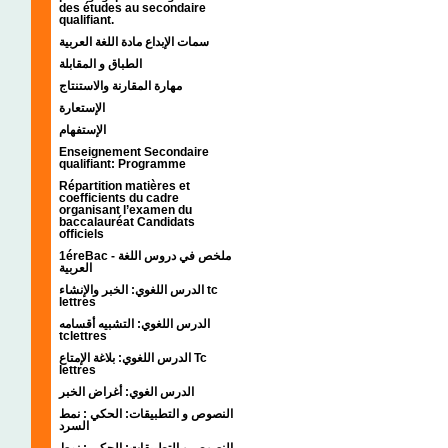
des études au secondaire
qualifiant.
سمات الإبداع مادة اللغة العربية
الطباق و المقابلة
مهارة المقارنة والاستنتاج
الإستعارة
الإستفهام
Enseignement Secondaire
qualifiant: Programme
Répartition matières et
coefficients du cadre
organisant l’examen du
baccalauréat Candidats
officiels
1éreBac - ملخص في دروس اللغة
العربية
الدرس اللغوي: الخبر والإنشاء tc
lettres
الدرس اللغوي: التشبيه أقسامه
tclettres
الدرس اللغوي: بلاغة الإمتاع Tc
lettres
الدرس الغوي: أغراض الخبر
النصوص و التطبيقات: الحكي : نمط
السرد
النصوص و التطبيقات: الحكي : نمط