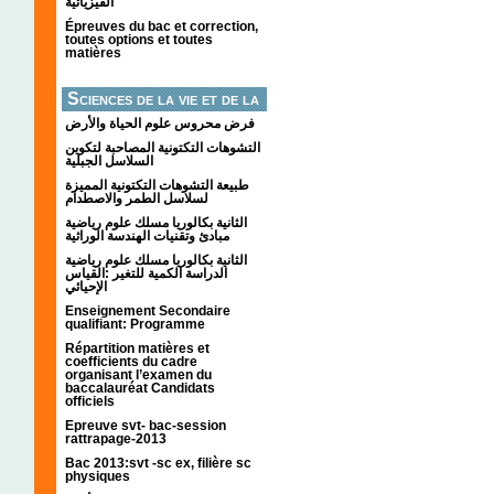
الفيزيائية
Épreuves du bac et correction,
toutes options et toutes
matières
Sciences de la vie et de la
terre
فرض محروس علوم الحياة والأرض
التشوهات التكتونیة المصاحبة لتكوین
السلاسل الجبلیة
طبيعة التشوهات التكتونية المميزة
لسلاسل الطمر والاصطدام
الثانية بكالوريا مسلك علوم رياضية
مبادئ وتقنيات الهندسة الوراثية
الثانية بكالوريا مسلك علوم رياضية
الدراسة الكمية للتغير :القياس
الإحيائي
Enseignement Secondaire
qualifiant: Programme
Répartition matières et
coefficients du cadre
organisant l’examen du
baccalauréat Candidats
officiels
Epreuve svt- bac-session
rattrapage-2013
Bac 2013:svt -sc ex, filière sc
physiques