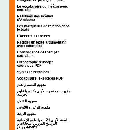
Le vocabulaire du théâtre avec
exercice
Résumés des scènes
d’Antigone
Les marqueurs de relation dans
le texte
L'accord: exercices
Rédiger un texte argumentatif
avec exemples
Concordance des temps:
exercices
Orthographe d’usage:
exercices PDF
Syntaxe: exercices
Vocabulaire: exercices PDF
مفهوم التقنية والعلم
مفهوم المجتمع – الأولى بكالوريا علوم
تجريبية
مفهوم الشغل
مفهوم الوعي و اللاوعي
مفهوم الرغبة
السنة الأولى الآداب والعلوم الإنسانية
البرنامج الدروس امتحانات و
فروضMaths