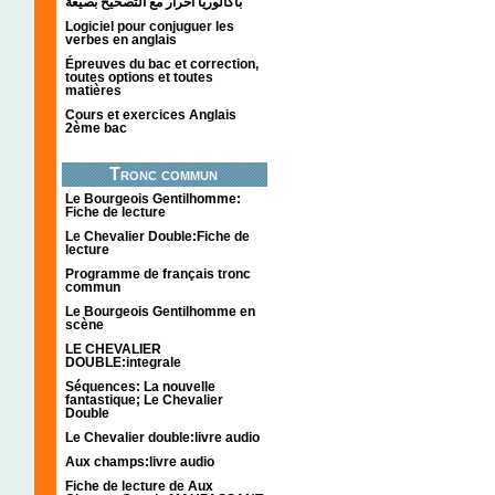
باكالوريا احرار مع التصحيح بصيغة
Logiciel pour conjuguer les
verbes en anglais
Épreuves du bac et correction,
toutes options et toutes
matières
Cours et exercices Anglais
2ème bac
Tronc commun
Le Bourgeois Gentilhomme:
Fiche de lecture
Le Chevalier Double:Fiche de
lecture
Programme de français tronc
commun
Le Bourgeois Gentilhomme en
scène
LE CHEVALIER
DOUBLE:integrale
Séquences: La nouvelle
fantastique; Le Chevalier
Double
Le Chevalier double:livre audio
Aux champs:livre audio
Fiche de lecture de Aux