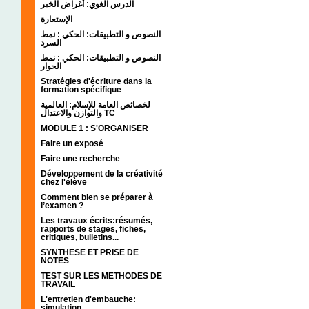
الدرس الغوي: أغراض الخبر
الإستعارة
النصوص و التطبيقات: الحكي : نمط
السرد
النصوص و التطبيقات: الحكي : نمط
الحوار
Stratégies d'écriture dans la
formation spécifique
لخصائص العامة للإسلام: العالمية
والتوازن والاعتدال TC
MODULE 1 : S'ORGANISER
Faire un exposé
Faire une recherche
Développement de la créativité
chez l'élève
Comment bien se préparer à
l’examen ?
Les travaux écrits:résumés,
rapports de stages, fiches,
critiques, bulletins...
SYNTHESE ET PRISE DE
NOTES
TEST SUR LES METHODES DE
TRAVAIL
L'entretien d'embauche:
simulation