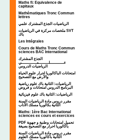
Maths fi: Equivalence de
capitaux
Mathématiques Tronc Commun
lettres
الرياضيات الجذع المشترك علمي
ملخصات مركزة في الرياضيات SVT
باك
Les Intégrales
Cours de Maths Tronc Commun
sciences BAC International
الجذع المشترك
عـــــــــــلــــــــمــــــــــــي
الرياضيات الدروس
امتحانات الباكالوريا احرار علوم الحياة
والأرض مع التصحيح
الرياضيات: الثانية باك علوم رياضية
البرنامج الدروس امتحانات و فروض
الرياضيات: الثانية باك علوم فيزيائية
مقرر دروس مادة الرياضيات السنة
الثانية بكالوريا مسلك الآداب
Maths: 1ère Bac International
sciences ex cours et exercices
PDF تحميل امتحانات وطنية و جهوية
باكالوريا احرار مع التصحيح بصيغة
مقرر دروس مادة الرياضيات السنة
الثانية باكالوريا مسلك العلوم