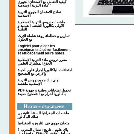
كيفية التعامل مع الامتحان الجهوي
"مادة التربية الإسلامية"
نمادج للامتحان الجهوي التربية
الاسلامية
ملخصات دروس التربية الاسلامية
الاولى بكالوريا الشعب العلمية و
التقنية
تمارين و خطاطة روعة شاملة للإرث
مع الحلول
Logiciel pour aider les
enseignants à gérer facilement
et efficacement leurs notes.
مقرر دروس مادة التربية الإسلامية
الجذع المشترك العلمي
امتحانات الباكالوريا احرار علوم الحياة
والأرض مع التصحيح
اولى باك جميع دروس التربية
الإسلامية ملخصة
PDF تحميل امتحانات وطنية و جهوية
باكالوريا احرار مع التصحيح بصيغة
Histoire géographie
ملخصات الجغرافيا السنة الثانية من
سلك الباكالور
امتحان جهوي في التاريخ و الجغرافيا
1 باك علوم – تاريخ : نضال المغرب
من أجل تحقيق الاستقلال و استكمال