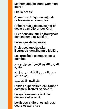
Mathématiques Tronc Commun
lettres
Lire la poésie
Comment rédiger un sujet de
réflexion avec exemples
Préparer un exposé, mener un
débat et améliorer son Oral
Questionnaire sur Le Bourgeois
gentilhomme de Molière
Le lexique de la poésie
Projet pédagogique:Le
Bourgeois gentilhomme Molière
Les procédés comiques de la
comédie
الدرس اللغوي:الإسم الموصول و إسم
الإشارة
درس التعبير و الإنشاء : مهارة إنتاج
نص حجاجي
علم البيئة: الايكولوجيا
Etudes supérieures en France :
comment trouver sa voie ?
Le système énonciatif : le
discours et le récit
Le discours direct et indirect:
cours et exercices