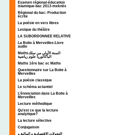
Examen régional-éducation
islamique-bac 2013-meknès
Régional du bac: Production
écrite
La poésie en vers libres
Lexique du théâtre
LA SUBORDONNEE RELATIVE
La Boite à Merveilles:Livre
audio
Mathsالسنة الأولى من سلك
الباكالوريا علوم رياضية
Maths 1ère bac sc Maths
Questionnaire sur La Boite à
Merveilles
La poésie classique
Le schéma actantiel
L’énonciation dans La Boite à
Merveilles
Lecture méthodique
Qu'est ce que la lecture
analytique?
La lecture sélective
Conjugaison
التحولات الإقتصادية و المالية و