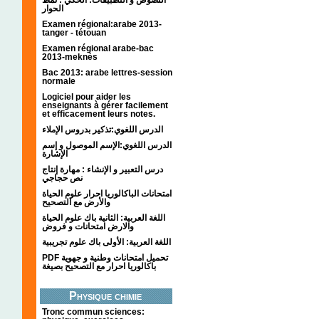
الحوار
Examen régional:arabe 2013-
tanger - tétouan
Examen régional arabe-bac
2013-meknès
Bac 2013: arabe lettres-session
normale
Logiciel pour aider les
enseignants à gérer facilement
et efficacement leurs notes.
الدرس اللغوي:تذكير بدروس الإملاء
الدرس اللغوي:الإسم الموصول و إسم
الإشارة
درس التعبير و الإنشاء : مهارة إنتاج
نص حجاجي
امتحانات الباكالوريا احرار علوم الحياة
والأرض مع التصحيح
اللغة العربية: الثانية باك علوم الحياة
والارض امتحانات و فروض
اللغة العربية: الأولى باك علوم تجريبية
PDF تحميل امتحانات وطنية و جهوية
باكالوريا احرار مع التصحيح بصيغة
Physique chimie
Tronc commun sciences: