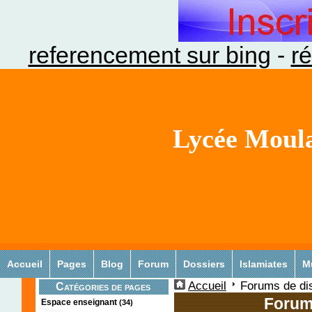
referencement sur bing
-
ré
Lycée Moula
Accueil
Pages
Blog
Forum
Dossiers
Islamiates
M
Accueil
Forums de di
Catégories de pages
Forum
Espace enseignant
(34)