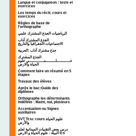
Langue et conjugaison : tests et
exercices
Les temps du récit; cours et
exercices
Règles de base de
l'orthographe
الرياضيات الجذع المشترك علمي
الجذع المشترك آداب
الاجتماعيات:الجغرافيا والتاريخ
جذع مشترك آداب :العربية
الجذع المشترك
عـــــــــــلــــــــمــــــــــــي علوم
الحياة والارض
Comment faire un résumé en 5
étapes
Travaux des élèves
Après le bac:Guide des
diplômes
Orthographe les déterminants
indéfinis : Maint, nul, plusieurs
Accentuation ou Signes
auxiliaires
SVT Tcsc cours علوم الحياة
والأرض
درس بعض التقنيات الميدانية لعلم
البيئة - علوم الحياة و الارض tcs