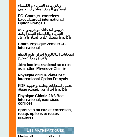
وثائق مادة الفيزياء و الكيمياء
لمستوى الجدع المشترك العلمي
PC Cours et exercices
baccalauréat international
Option Français
دروس امتحانات و فروض مادة
الفيزياء والكيمياء السنة الثانية
باكالوريا مسلك علوم الحياة والأرض
Cours Physique 2ème BAC
International
امتحانات الباكالوريا احرار علوم الحياة
والأرض مع التصحيح
1ère bac international sc ex et
sc maths: Physique Chimie
Physique chimie 2ème bac
international Option Français
PDF تحميل امتحانات وطنية و جهوية
باكالوريا احرار مع التصحيح بصيغة
Physique Chimie 2AS Bac
International; exercices
corriges
Épreuves du bac et correction,
toutes options et toutes
matières
Les mathématiques
Mathsالسنة الأولى من سلك