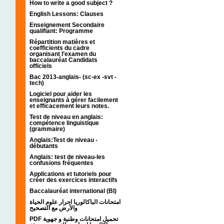
How to write a good subject ?
English Lessons: Clauses
Enseignement Secondaire
qualifiant: Programme
Répartition matières et
coefficients du cadre
organisant l’examen du
baccalauréat Candidats
officiels
Bac 2013-anglais- (sc-ex -svt -
tech)
Logiciel pour aider les
enseignants à gérer facilement
et efficacement leurs notes.
Test de niveau en anglais:
compétence linguistique
(grammaire)
Anglais:Test de niveau -
débutants
Anglais: test de niveau-les
confusions fréquentes
Applications et tutoriels pour
créer des exercices interactifs
Baccalauréat international (BI)
امتحانات الباكالوريا احرار علوم الحياة
والأرض مع التصحيح
PDF تحميل امتحانات وطنية و جهوية