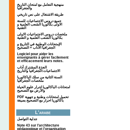
منهجية التعامل مع امتحان التاريخ
والجغرافيا
طريقة الاشتغال على نص تاريخي
جميع دروس الاجتماعيات للسنة
الاولى بكالوريا الشعب العلمية و
التقنية
ملخصات دروس الاجتماعيات الاولى
بكالوريا الشعب العلمية و التقنية
الإمتحانات الوطنية في التاريخ و
الجغرافيا الآداب + التصحيح
Logiciel pour aider les
enseignants à gérer facilement
et efficacement leurs notes.
الجذع المشترك آداب
الاجتماعيات:الجغرافيا والتاريخ
السنة الثانية من سلك الباكالوريا
ملخصات الجغرافيا
امتحانات الباكالوريا احرار علوم الحياة
والأرض مع التصحيح
PDF تحميل امتحانات وطنية و جهوية
باكالوريا احرار مع التصحيح بصيغة
L'arabe
جدلية التواصل
Note 43 sur l'architecture
pédagogique et l'organisation