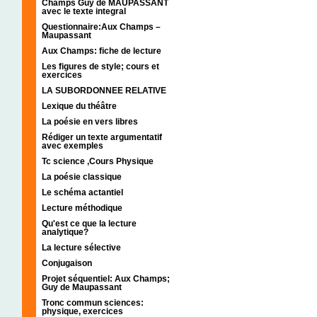
Champs Guy de MAUPASSANT
avec le texte integral
Questionnaire:Aux Champs –
Maupassant
Aux Champs: fiche de lecture
Les figures de style; cours et
exercices
LA SUBORDONNEE RELATIVE
Lexique du théâtre
La poésie en vers libres
Rédiger un texte argumentatif
avec exemples
Tc science ,Cours Physique
La poésie classique
Le schéma actantiel
Lecture méthodique
Qu'est ce que la lecture
analytique?
La lecture sélective
Conjugaison
Projet séquentiel: Aux Champs;
Guy de Maupassant
Tronc commun sciences:
physique, exercices