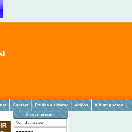
sa
 net
Contact
Etudes au Maroc
vidéos
Album photos
Espace membre
IR