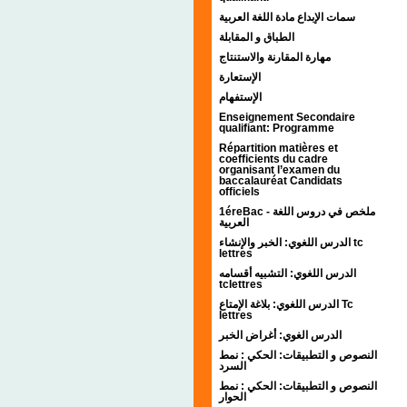
سمات الإبداع مادة اللغة العربية
الطباق و المقابلة
مهارة المقارنة والاستنتاج
الإستعارة
الإستفهام
Enseignement Secondaire
qualifiant: Programme
Répartition matières et
coefficients du cadre
organisant l’examen du
baccalauréat Candidats
officiels
1éreBac - ملخص في دروس اللغة
العربية
الدرس اللغوي: الخبر والإنشاء tc
lettres
الدرس اللغوي: التشبيه أقسامه
tclettres
الدرس اللغوي: بلاغة الإمتاع Tc
lettres
الدرس الغوي: أغراض الخبر
النصوص و التطبيقات: الحكي : نمط
السرد
النصوص و التطبيقات: الحكي : نمط
الحوار