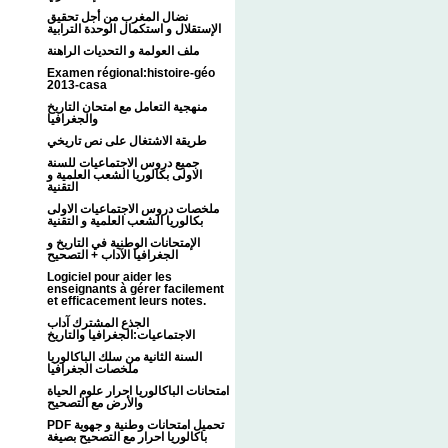
نضال المغرب من أجل تحقيق
الإستقلال و استكمال الوحدة الترابية
ملف العولمة و التحديات الراهنة
Examen régional:histoire-géo
2013-casa
منهجية التعامل مع امتحان التاريخ
والجغرافيا
طريقة الاشتغال على نص تاريخي
جميع دروس الاجتماعيات للسنة
الاولى بكالوريا الشعب العلمية و
التقنية
ملخصات دروس الاجتماعيات الاولى
بكالوريا الشعب العلمية و التقنية
الإمتحانات الوطنية في التاريخ و
الجغرافيا الآداب + التصحيح
Logiciel pour aider les
enseignants à gérer facilement
et efficacement leurs notes.
الجذع المشترك آداب
الاجتماعيات:الجغرافيا والتاريخ
السنة الثانية من سلك الباكالوريا
ملخصات الجغرافيا
امتحانات الباكالوريا احرار علوم الحياة
والأرض مع التصحيح
PDF تحميل امتحانات وطنية و جهوية
باكالوريا احرار مع التصحيح بصيغة