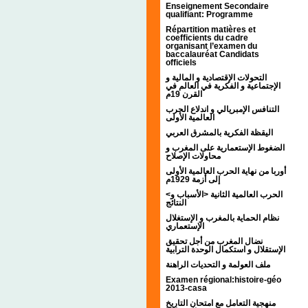
Enseignement Secondaire
qualifiant: Programme
Répartition matières et
coefficients du cadre
organisant l’examen du
baccalauréat Candidats
officiels
التحولات الإقتصادية و المالية و
الإجتماعية و الفكرية في العالم في
القرن 19م
التنافس الإمبريالي و اندلاع الحرب
العالمية الأولى
اليقظة الفكرية بالمشرق العربي
الضغوط الإستعمارية على المغرب و
محاولات الإصلاح
أوربا من نهاية الحرب العالمية الأولى
إلى أزمة 1929م
<الحرب العالمية الثانية <الأسباب و
النتائج
نظام الحماية بالمغرب و الإستغلال
الإستعماري
نضال المغرب من أجل تحقيق
الإستقلال و استكمال الوحدة الترابية
ملف العولمة و التحديات الراهنة
Examen régional:histoire-géo
2013-casa
منهجية التعامل مع امتحان التاريخ