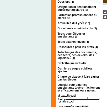
Dossiers
(1)
Orientation et enseignement
supérieur au Maroc
(6)
Formation professionnelle au
Maroc
(3)
Actualités du Lycée
(16)
Documents administratifs
(5)
Tests pour élèves et
enseignants
(3)
Tests diagnostiques
(4)
Ressources pour les profs
(4)
Téléchargez des documents,
des tests, des devoirs, des
logiciels...
(4)
Bibliothèque virtuelle
Dernières pages et billets
ajoutés
Charte de classe à faire signer
par les élèves
Logiciel pour aider les
enseignants à gérer facilement
et efficacement leurs notes.
الجذع المشترك
عـــــــــــلــــــــمــــــــــــي علوم
الحياة والارض
Une journée inoubliable