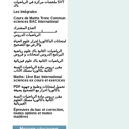
ملخصات مركزة في الرياضيات SVT
باك
Les Intégrales
Cours de Maths Tronc Commun
sciences BAC International
الجذع المشترك
عـــــــــــلــــــــمــــــــــــي
الرياضيات الدروس
امتحانات الباكالوريا احرار علوم الحياة
والأرض مع التصحيح
الرياضيات: الثانية باك علوم رياضية
البرنامج الدروس امتحانات و فروض
الرياضيات: الثانية باك علوم فيزيائية
مقرر دروس مادة الرياضيات السنة
الثانية بكالوريا مسلك الآداب
Maths: 1ère Bac International
sciences ex cours et exercices
PDF تحميل امتحانات وطنية و جهوية
باكالوريا احرار مع التصحيح بصيغة
مقرر دروس مادة الرياضيات السنة
الثانية باكالوريا مسلك العلوم
الفيزيائية
Épreuves du bac et correction,
toutes options et toutes
matières
Histoire géographie