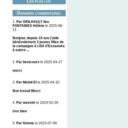
Les plus lus
Derniers commentaires
1.
Par GRILHAULT des
FONTAINES Hélène
le 2025-08-
21
Bonjour, depuis 10 ans j'aide
bénévolement 3 jeunes filles de
la campagne à côté d'Essaouira
à suivre ...
2.
Par bestcours
le 2025-04-27
merci
3.
Par Mehdi El
le 2025-04-10
Bon travail Merci
4.
Par wassim
le 2024-02-26
tres bien
5.
Par fistone
le 2023-07-09