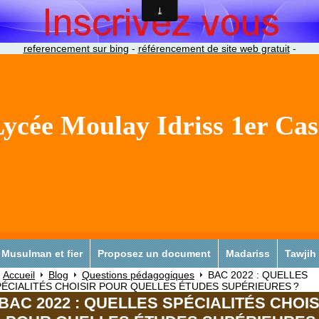
referencement sur bing
-
référencement de site web gratuit
-
ycée Moulay Idriss 1er Ca
Musulman et fier
Proposez un document
Madariss
Tawjih
Accueil
Blog
Questions pédagogiques
BAC 2022 : QUELLES
PÉCIALITÉS CHOISIR POUR QUELLES ÉTUDES SUPÉRIEURES ?
BAC 2022 : QUELLES SPÉCIALITÉS CHOIS