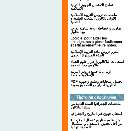
نمادج للامتحان الجهوي التربية
الاسلامية
ملخصات دروس التربية الاسلامية
الاولى بكالوريا الشعب العلمية و
التقنية
تمارين و خطاطة روعة شاملة للإرث
مع الحلول
Logiciel pour aider les
enseignants à gérer facilement
et efficacement leurs notes.
مقرر دروس مادة التربية الإسلامية
الجذع المشترك العلمي
امتحانات الباكالوريا احرار علوم الحياة
والأرض مع التصحيح
اولى باك جميع دروس التربية
الإسلامية ملخصة
PDF تحميل امتحانات وطنية و جهوية
باكالوريا احرار مع التصحيح بصيغة
Histoire géographie
ملخصات الجغرافيا السنة الثانية من
سلك الباكالور
امتحان جهوي في التاريخ و الجغرافيا
1 باك علوم – تاريخ : نضال المغرب
من أجل تحقيق الاستقلال و استكمال
الوحدة الترابية