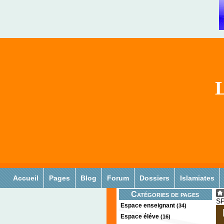
L
Accueil
Pages
Blog
Forum
Dossiers
Islamiates
Catégories de pages
S
Espace enseignant
(34)
Espace éléve
(16)