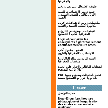
والجغرافيا
طريقة الاشتغال على نص تاريخي
جميع دروس الاجتماعيات للسنة
الاولى بكالوريا الشعب العلمية و
التقنية
ملخصات دروس الاجتماعيات الاولى
بكالوريا الشعب العلمية و التقنية
الإمتحانات الوطنية في التاريخ و
الجغرافيا الآداب + التصحيح
Logiciel pour aider les
enseignants à gérer facilement
et efficacement leurs notes.
الجذع المشترك آداب
الاجتماعيات:الجغرافيا والتاريخ
السنة الثانية من سلك الباكالوريا
ملخصات الجغرافيا
امتحانات الباكالوريا احرار علوم الحياة
والأرض مع التصحيح
PDF تحميل امتحانات وطنية و جهوية
باكالوريا احرار مع التصحيح بصيغة
L'arabe
جدلية التواصل
Note 43 sur l'architecture
pédagogique et l'organisation
des études au secondaire
qualifiant.