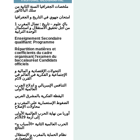
ملخصات الجغرافيا السنة الثانية من
سلك الباكالور
امتحان جهوي في التاريخ و الجغرافيا
1 باك علوم – تاريخ : نضال المغرب
من أجل تحقيق الاستقلال و استكمال
الوحدة الترابية
Enseignement Secondaire
qualifiant: Programme
Répartition matières et
coefficients du cadre
organisant l’examen du
baccalauréat Candidats
officiels
التحولات الإقتصادية و المالية و
الإجتماعية و الفكرية في العالم في
القرن 19م
التنافس الإمبريالي و اندلاع الحرب
العالمية الأولى
اليقظة الفكرية بالمشرق العربي
الضغوط الإستعمارية على المغرب و
محاولات الإصلاح
أوربا من نهاية الحرب العالمية الأولى
إلى أزمة 1929م
<الحرب العالمية الثانية <الأسباب و
النتائج
نظام الحماية بالمغرب و الإستغلال
الإستعماري