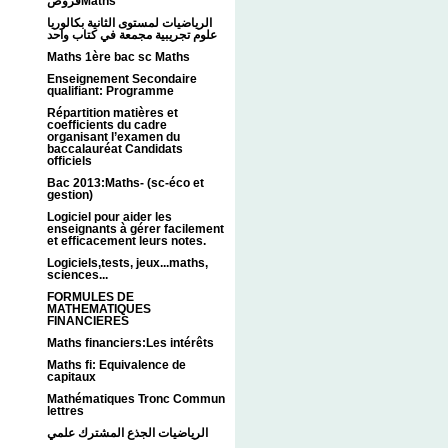
فروضMaths
الرياضيات لمستوى الثانية بكالوريا
علوم تجريبية مجمعة في كتاب واحد
Maths 1ère bac sc Maths
Enseignement Secondaire
qualifiant: Programme
Répartition matières et
coefficients du cadre
organisant l’examen du
baccalauréat Candidats
officiels
Bac 2013:Maths- (sc-éco et
gestion)
Logiciel pour aider les
enseignants à gérer facilement
et efficacement leurs notes.
Logiciels,tests, jeux...maths,
sciences...
FORMULES DE
MATHEMATIQUES
FINANCIERES
Maths financiers:Les intérêts
Maths fi: Equivalence de
capitaux
Mathématiques Tronc Commun
lettres
الرياضيات الجذع المشترك علمي