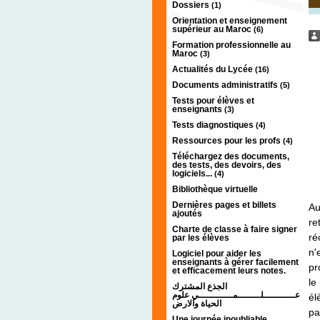
Dossiers
(1)
Orientation et enseignement
supérieur au Maroc
(6)
Formation professionnelle au
Maroc
(3)
Actualités du Lycée
(16)
Documents administratifs
(5)
Tests pour élèves et
enseignants
(3)
Tests diagnostiques
(4)
Ressources pour les profs
(4)
Téléchargez des documents,
des tests, des devoirs, des
logiciels...
(4)
Bibliothèque virtuelle
Dernières pages et billets
Au
ajoutés
re
Charte de classe à faire signer
ré
par les élèves
n'
Logiciel pour aider les
enseignants à gérer facilement
pr
et efficacement leurs notes.
le
الجذع المشترك
عـــــــــــلــــــــمــــــــــــي علوم
él
الحياة والارض
pa
Une journée inoubliable