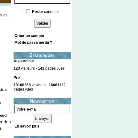
Rester connecté
ques
Créer un compte
Mot de passe perdu ?
Statistiques
Aujourd'hui
123
visiteurs -
141
pages vues
Prix
10108368
visiteurs -
16661132
 des
pages vues
Newsletter
e
pied
er des
En savoir plus
s