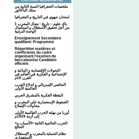
ملخصات الجغرافيا السنة الثانية من
سلك الباكالور
امتحان جهوي في التاريخ و الجغرافيا
1 باك علوم – تاريخ : نضال المغرب
من أجل تحقيق الاستقلال و استكمال
الوحدة الترابية
Enseignement Secondaire
qualifiant: Programme
Répartition matières et
coefficients du cadre
organisant l’examen du
baccalauréat Candidats
officiels
التحولات الإقتصادية و المالية و
الإجتماعية و الفكرية في العالم في
القرن 19م
التنافس الإمبريالي و اندلاع الحرب
العالمية الأولى
اليقظة الفكرية بالمشرق العربي
الضغوط الإستعمارية على المغرب و
محاولات الإصلاح
أوربا من نهاية الحرب العالمية الأولى
إلى أزمة 1929م
<الحرب العالمية الثانية <الأسباب و
النتائج
نظام الحماية بالمغرب و الإستغلال
الإستعماري