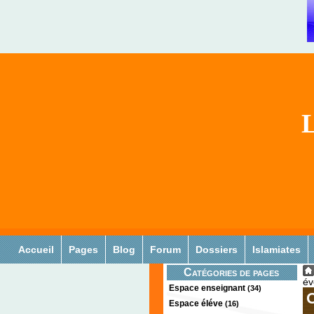
L
Accueil
Pages
Blog
Forum
Dossiers
Islamiates
Catégories de pages
év
Espace enseignant
(34)
O
Espace éléve
(16)