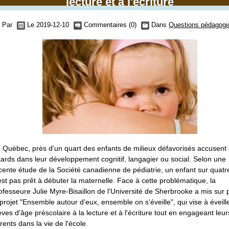
lecture et à l'écriture
Par
Le 2019-12-10
Commentaires (0)
Dans
Questions pédagogi
 Québec, près d'un quart des enfants de milieux défavorisés accusent
tards dans leur développement cognitif, langagier ou social. Selon une
cente étude de la Société canadienne de pédiatrie, un enfant sur quatr
est pas prêt à débuter la maternelle. Face à cette problématique, la
ofesseure Julie Myre-Bisaillon de l'Université de Sherbrooke a mis sur 
 projet "Ensemble autour d'eux, ensemble on s'éveille", qui vise à éveill
èves d'âge préscolaire à la lecture et à l'écriture tout en engageant leur
rents dans la vie de l'école.