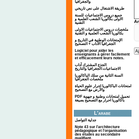
والجغرافيا
طريقة الاشتغال على نص تاريخي
جميع دروس الاجتماعيات للسنة
الاولى بكالوريا الشعب العلمية و
An
التقنية
ملخصات دروس الاجتماعيات الاولى
بكالوريا الشعب العلمية و التقنية
الإمتحانات الوطنية في التاريخ و
الجغرافيا الآداب + التصحيح
Logiciel pour aider les
enseignants à gérer facilement
et efficacement leurs notes.
الجذع المشترك آداب
الاجتماعيات:الجغرافيا والتاريخ
السنة الثانية من سلك الباكالوريا
ملخصات الجغرافيا
امتحانات الباكالوريا احرار علوم الحياة
والأرض مع التصحيح
PDF تحميل امتحانات وطنية و جهوية
باكالوريا احرار مع التصحيح بصيغة
L'arabe
جدلية التواصل
Note 43 sur l'architecture
pédagogique et l'organisation
des études au secondaire
qualifiant.