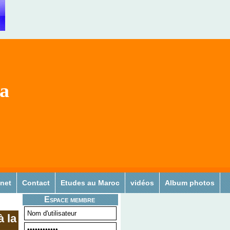
sa
 net
Contact
Etudes au Maroc
vidéos
Album photos
Espace membre
à la