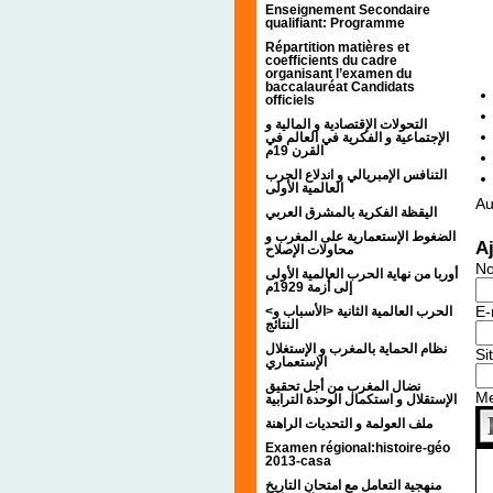
Enseignement Secondaire
qualifiant: Programme
Répartition matières et
coefficients du cadre
organisant l’examen du
baccalauréat Candidats
officiels
التحولات الإقتصادية و المالية و
الإجتماعية و الفكرية في العالم في
القرن 19م
التنافس الإمبريالي و اندلاع الحرب
العالمية الأولى
Au
اليقظة الفكرية بالمشرق العربي
الضغوط الإستعمارية على المغرب و
A
محاولات الإصلاح
N
أوربا من نهاية الحرب العالمية الأولى
إلى أزمة 1929م
E-
<الحرب العالمية الثانية <الأسباب و
النتائج
نظام الحماية بالمغرب و الإستغلال
Si
الإستعماري
نضال المغرب من أجل تحقيق
M
الإستقلال و استكمال الوحدة الترابية
ملف العولمة و التحديات الراهنة
Examen régional:histoire-géo
2013-casa
منهجية التعامل مع امتحان التاريخ