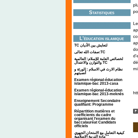
pl
po
Statistiques
Le
ap
co
L'éducation islamique
ap
TC لتعايش بين الأديان
do
صفات الله تعالى:TC
d'
لخصائص العامة للإسلام: العالمية
dé
والتوازن والاعتدال TC
mi
نظام الارث في الاسلام : الورثة و
أنصبتهم
Examen régional-éducation
islamique-bac 2013-casa
Examen régional-éducation
ht
islamique-bac 2013-meknès
Enseignement Secondaire
qualifiant: Programme
Répartition matières et
coefficients du cadre
organisant l’examen du
baccalauréat Candidats
officiels
كيفية التعامل مع الامتحان الجهوي
"مادة التربية الإسلامية"