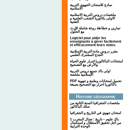
نمادج للامتحان الجهوي التربية
الاسلامية
ملخصات دروس التربية الاسلامية
الاولى بكالوريا الشعب العلمية و
التقنية
تمارين و خطاطة روعة شاملة للإرث
مع الحلول
Logiciel pour aider les
enseignants à gérer facilement
et efficacement leurs notes.
مقرر دروس مادة التربية الإسلامية
الجذع المشترك العلمي
امتحانات الباكالوريا احرار علوم الحياة
والأرض مع التصحيح
اولى باك جميع دروس التربية
الإسلامية ملخصة
PDF تحميل امتحانات وطنية و جهوية
باكالوريا احرار مع التصحيح بصيغة
Histoire géographie
ملخصات الجغرافيا السنة الثانية من
سلك الباكالور
امتحان جهوي في التاريخ و الجغرافيا
1 باك علوم – تاريخ : نضال المغرب
من أجل تحقيق الاستقلال و استكمال
الوحدة الترابية