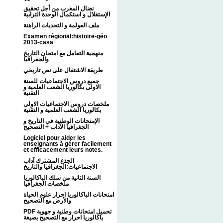
نضال المغرب من أجل تحقيق
الإستقلال و استكمال الوحدة الترابية
ملف العولمة و التحديات الراهنة
Examen régional:histoire-géo
2013-casa
منهجية التعامل مع امتحان التاريخ
والجغرافيا
طريقة الاشتغال على نص تاريخي
جميع دروس الاجتماعيات للسنة
الاولى بكالوريا الشعب العلمية و
التقنية
ملخصات دروس الاجتماعيات الاولى
بكالوريا الشعب العلمية و التقنية
الإمتحانات الوطنية في التاريخ و
الجغرافيا الآداب + التصحيح
Logiciel pour aider les
enseignants à gérer facilement
et efficacement leurs notes.
الجذع المشترك آداب
الاجتماعيات:الجغرافيا والتاريخ
السنة الثانية من سلك الباكالوريا
ملخصات الجغرافيا
امتحانات الباكالوريا احرار علوم الحياة
والأرض مع التصحيح
PDF تحميل امتحانات وطنية و جهوية
باكالوريا احرار مع التصحيح بصيغة