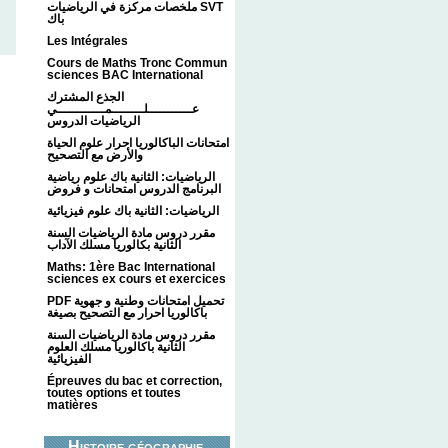
ملخصات مركزة في الرياضيات SVT
باك
Les Intégrales
Cours de Maths Tronc Commun
sciences BAC International
الجذع المشترك
عـــــــــــلــــــــمــــــــــــي
الرياضيات الدروس
امتحانات الباكالوريا احرار علوم الحياة
والأرض مع التصحيح
الرياضيات: الثانية باك علوم رياضية
البرنامج الدروس امتحانات و فروض
الرياضيات: الثانية باك علوم فيزيائية
مقرر دروس مادة الرياضيات السنة
الثانية بكالوريا مسلك الآداب
Maths: 1ère Bac International
sciences ex cours et exercices
PDF تحميل امتحانات وطنية و جهوية
باكالوريا احرار مع التصحيح بصيغة
مقرر دروس مادة الرياضيات السنة
الثانية باكالوريا مسلك العلوم
الفيزيائية
Épreuves du bac et correction,
toutes options et toutes
matières
Histoire géographie