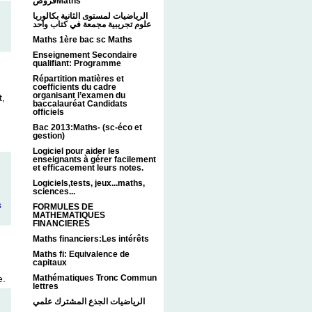
فروضMaths
الرياضيات لمستوى الثانية بكالوريا
علوم تجريبية مجمعة في كتاب واحد
Maths 1ère bac sc Maths
Enseignement Secondaire
qualifiant: Programme
Répartition matières et
coefficients du cadre
organisant l’examen du
t,
baccalauréat Candidats
officiels
Bac 2013:Maths- (sc-éco et
gestion)
Logiciel pour aider les
enseignants à gérer facilement
et efficacement leurs notes.
Logiciels,tests, jeux...maths,
sciences...
s
FORMULES DE
MATHEMATIQUES
.
FINANCIERES
Maths financiers:Les intérêts
Maths fi: Equivalence de
capitaux
Mathématiques Tronc Commun
e.
lettres
الرياضيات الجذع المشترك علمي