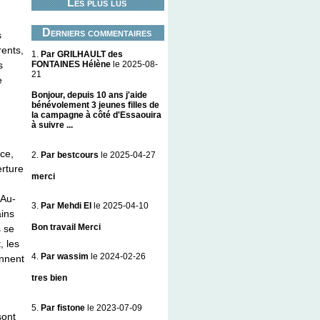
Les plus lus
Derniers commentaires
s
rents,
1.
Par GRILHAULT des
FONTAINES Hélène
le 2025-08-
s
21
e
Bonjour, depuis 10 ans j'aide
bénévolement 3 jeunes filles de
la campagne à côté d'Essaouira
à suivre ...
ce,
2.
Par bestcours
le 2025-04-27
erture
merci
 Au-
3.
Par Mehdi El
le 2025-04-10
ains
Bon travail Merci
s se
, les
4.
Par wassim
le 2024-02-26
ennent
tres bien
5.
Par fistone
le 2023-07-09
sont