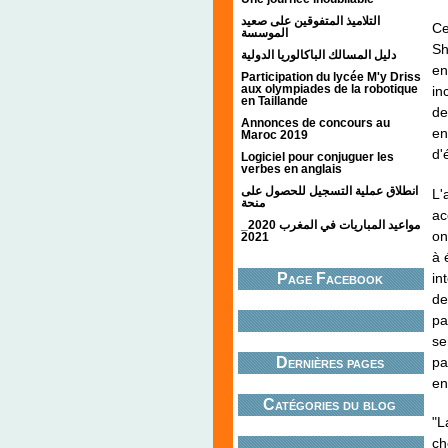
التلاميذ المتفوقين على صعيد
Ce
الموسسة
Sh
دليل المسالك الباكالوريا الدولية
en
Participation du lycée M'y Driss
aux olympiades de la robotique
in
en Taillande
de
Annonces de concours au
en
Maroc 2019
d'
Logiciel pour conjuguer les
verbes en anglais
انطلاق عملية التسجيل للحصول على
L'
منحة
ac
مواعيد المباريات في المغرب 2020_
on
2021
à 
in
Page Facebook
de
pa
se
pa
Dernières pages
en
Catégories du blog
"L
ch