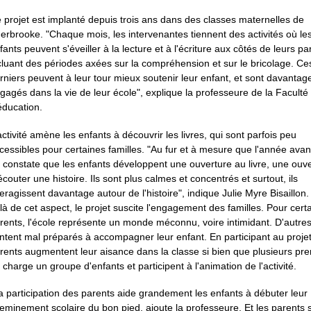
 projet est implanté depuis trois ans dans des classes maternelles de
erbrooke. "Chaque mois, les intervenantes tiennent des activités où le
fants peuvent s'éveiller à la lecture et à l'écriture aux côtés de leurs pa
cluant des périodes axées sur la compréhension et sur le bricolage. Ce
rniers peuvent à leur tour mieux soutenir leur enfant, et sont davantag
gagés dans la vie de leur école", explique la professeure de la Faculté
éducation.
activité amène les enfants à découvrir les livres, qui sont parfois peu
cessibles pour certaines familles. "Au fur et à mesure que l'année avan
 constate que les enfants développent une ouverture au livre, une ouv
écouter une histoire. Ils sont plus calmes et concentrés et surtout, ils
teragissent davantage autour de l'histoire", indique Julie Myre Bisaillon.
là de cet aspect, le projet suscite l'engagement des familles. Pour cert
rents, l'école représente un monde méconnu, voire intimidant. D'autre
ntent mal préparés à accompagner leur enfant. En participant au projet
rents augmentent leur aisance dans la classe si bien que plusieurs pr
 charge un groupe d'enfants et participent à l'animation de l'activité.
a participation des parents aide grandement les enfants à débuter leur
eminement scolaire du bon pied, ajoute la professeure. Et les parents 