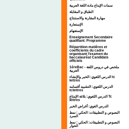
سمات الإبداع مادة اللغة العربية
الطباق و المقابلة
مهارة المقارنة والاستنتاج
الإستعارة
الإستفهام
Enseignement Secondaire
qualifiant: Programme
Répartition matières et
coefficients du cadre
organisant l’examen du
baccalauréat Candidats
officiels
1éreBac - ملخص في دروس اللغة
العربية
الدرس اللغوي: الخبر والإنشاء tc
lettres
الدرس اللغوي: التشبيه أقسامه
tclettres
الدرس اللغوي: بلاغة الإمتاع Tc
lettres
الدرس الغوي: أغراض الخبر
النصوص و التطبيقات: الحكي : نمط
السرد
النصوص و التطبيقات: الحكي : نمط
الحوار