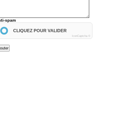
ti-spam
CLIQUEZ POUR VALIDER
IconCaptcha ©