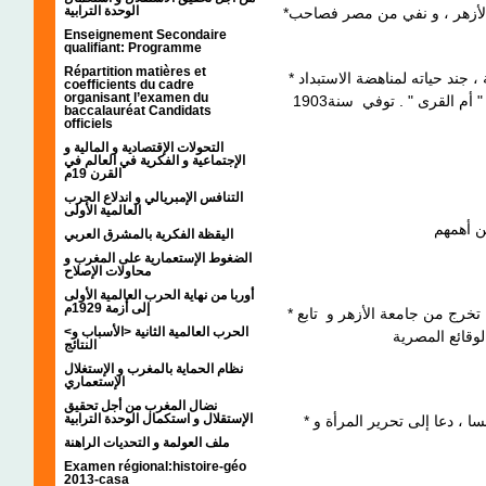
الوحدة الترابية
*محمد عبده : مفكر سلفي مصري ، تخرج من جامعة الأزهر ، و نفي من مصر فصاحب
Enseignement Secondaire
qualifiant: Programme
Répartition matières et
* عبد الرحمان الكواكبي : مفكر سوري من عصر النهضة ، جند حياته لمناهضة الاستبداد
coefficients du cadre
organisant l’examen du
أم القرى " . توفي سنة1903
baccalauréat Candidats
officiels
التحولات الإقتصادية و المالية و
الإجتماعية و الفكرية في العالم في
القرن 19م
التنافس الإمبريالي و اندلاع الحرب
العالمية الأولى
اليقظة الفكرية بالمشرق العربي
الضغوط الإستعمارية على المغرب و
محاولات الإصلاح
أوربا من نهاية الحرب العالمية الأولى
إلى أزمة 1929م
* رفاعة الطهطاوي : مفكر مصري عاش في القرن 19 . تخرج من جامعة الأزهر و تابع
<الحرب العالمية الثانية <الأسباب و
النتائج
نظام الحماية بالمغرب و الإستغلال
الإستعماري
نضال المغرب من أجل تحقيق
الإستقلال و استكمال الوحدة الترابية
* قاسم أمين :مفكر مصري ، تابع دراسته الحقوقية بفرنسا ، دعا إلى تحرير المرأة و
ملف العولمة و التحديات الراهنة
Examen régional:histoire-géo
2013-casa