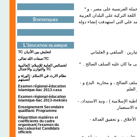
* عوامل سياسية : برز الشعور الوطني و القومي بعد الحملة الفرنسية على مصر ، و
غة التركية على البلدان العربية
Statistiques
مد علي التي استهدفت إنشاء دولة
L'éducation islamique
TC لتعايش بين الأديان
صفات الله تعالى:TC
* الاتجاه السلفي : تيار ذو منطلق ديني دعا إلى العودة إلى ما كان عليه السلف الصالح .
لخصائص العامة للإسلام: العالمية
والتوازن والاعتدال TC
نظام الارث في الاسلام : الورثة و
أنصبتهم
- المجال الديني : العودة إلى أصول الإسلام على عهد السلف الصالح ، و محاربة البدع و
Examen régional-éducation
islamique-bac 2013-casa
Examen régional-éducation
islamique-bac 2013-meknès
- المجال السياسي : الحكم وفق مبدأ الشورى ( الديمقراطية الإسلامية ) ، ونبذ الاستبداد،
Enseignement Secondaire
qualifiant: Programme
Répartition matières et
- المجال الاجتماعي : الاهتمام بالتربية و التعليم و تهذيب الأخلاق ، و تحقيق العدالة
coefficients du cadre
organisant l’examen du
baccalauréat Candidats
officiels