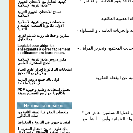
* الاتجاه العلماني : تيار دعا إلى فصل الدين عن الدولة و الأخذ بقيم الحداثة . و قد أثار
كيفية التعامل مع الامتحان الجهوي
"مادة التربية الإسلامية"
نمادج للامتحان الجهوي التربية
الاسلامية
ملخصات دروس التربية الاسلامية
الاولى بكالوريا الشعب العلمية و
التقنية
- في الميدان السياسي : المطالبة بالديمقراطية السياسية والحريات العامة ، و المساواة
تمارين و خطاطة روعة شاملة للإرث
مع الحلول
Logiciel pour aider les
- في الميدان الاجتماعي :الاهتمام بالتربية و التعليم ، و تحديث المجتمع، وتحرير المرأة ،
enseignants à gérer facilement
et efficacement leurs notes.
مقرر دروس مادة التربية الإسلامية
الجذع المشترك العلمي
امتحانات الباكالوريا احرار علوم الحياة
والأرض مع التصحيح
اولى باك جميع دروس التربية
الإسلامية ملخصة
PDF تحميل امتحانات وطنية و جهوية
باكالوريا احرار مع التصحيح بصيغة
Histoire géographie
* جمال الدين الأفغاني : مفكر إسلامي إصلاحي دافع عن قضايا المسلمين .عاش في
ملخصات الجغرافيا السنة الثانية من
سلك الباكالور
،  العثمانية وأوربا . أنشأ مع
امتحان جهوي في التاريخ و الجغرافيا
1 باك علوم – تاريخ : نضال المغرب
من أجل تحقيق الاستقلال و استكمال