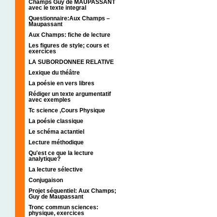
Champs Guy de MAUPASSANT
avec le texte integral
Questionnaire:Aux Champs –
Maupassant
Aux Champs: fiche de lecture
Les figures de style; cours et
exercices
LA SUBORDONNEE RELATIVE
Lexique du théâtre
La poésie en vers libres
Rédiger un texte argumentatif
avec exemples
Tc science ,Cours Physique
La poésie classique
Le schéma actantiel
Lecture méthodique
Qu'est ce que la lecture
analytique?
La lecture sélective
Conjugaison
Projet séquentiel: Aux Champs;
Guy de Maupassant
Tronc commun sciences:
physique, exercices