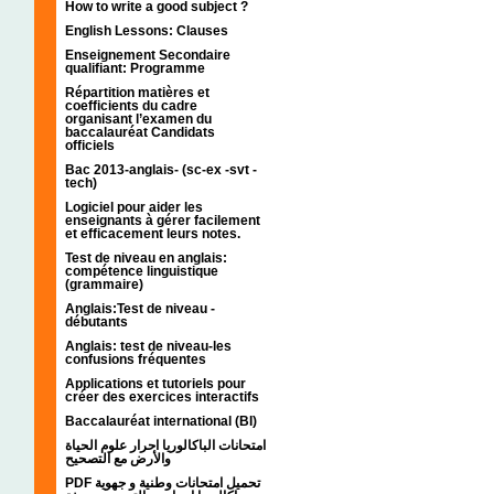
How to write a good subject ?
English Lessons: Clauses
Enseignement Secondaire
qualifiant: Programme
Répartition matières et
coefficients du cadre
organisant l’examen du
baccalauréat Candidats
officiels
Bac 2013-anglais- (sc-ex -svt -
tech)
Logiciel pour aider les
enseignants à gérer facilement
et efficacement leurs notes.
Test de niveau en anglais:
compétence linguistique
(grammaire)
Anglais:Test de niveau -
débutants
Anglais: test de niveau-les
confusions fréquentes
Applications et tutoriels pour
créer des exercices interactifs
Baccalauréat international (BI)
امتحانات الباكالوريا احرار علوم الحياة
والأرض مع التصحيح
PDF تحميل امتحانات وطنية و جهوية