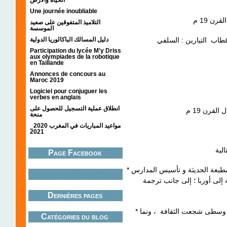
Une journée inoubliable
: قرن
19 م
التلاميذ المتفوقين على صعيد
الموسسة
دليل المسالك الباكالوريا الدولية
طاب التيارين : السلفي
Participation du lycée M'y Driss
aux olympiades de la robotique
en Taillande
Annonces de concours au
Maroc 2019
Logiciel pour conjuguer les
verbes en anglais
انطلاق عملية التسجيل للحصول على
ل القرن
19 م
منحة
مواعيد المباريات في المغرب 2020_
2021
Page Facebook
* عوامل ثقافية : شهدت مصر و سوريا و لبنان إدخال المطبعة الحديثة و تأسيس المدارس
 إلى أوربا ؛ إلى جانب ترجمة
Dernières pages
* عوامل اجتماعية : ظهرت في مصر و بلاد الشام طبقة وسطى شجعت الثقافة ، ونما
Catégories du blog