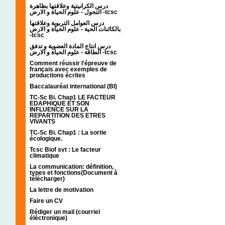
درس الكرانيتية وعلاقتها بظاهرة
التحول - علوم الحياة و الارض -tcsc
درس العوامل التربوية وعلاقتها
بالكائنات الحية - علوم الحياة و الارض
-tcsc
درس انتاج المادة العضوية و تدفق
الطاقة - علوم الحياة و الارض -tcsc
Comment réussir l'épreuve de
français avec exemples de
productions écrites
Baccalauréat international (BI)
TC-Sc Bi. Chap1 LE FACTEUR
EDAPHIQUE ET SON
INFLUENCE SUR LA
REPARTITION DES ETRES
VIVANTS
TC-Sc Bi. Chap1 : La sortie
écologique.
Tcsc Biof svt : Le facteur
climatique
La communication: définition,
types et fonctions(Document à
télécharger)
La lettre de motivation
Faire un CV
Rédiger un mail (courriel
éléctronique)