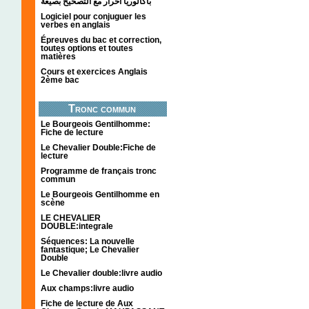
باكالوريا احرار مع التصحيح بصيغة
Logiciel pour conjuguer les
verbes en anglais
Épreuves du bac et correction,
toutes options et toutes
matières
Cours et exercices Anglais
2ème bac
Tronc commun
Le Bourgeois Gentilhomme:
Fiche de lecture
Le Chevalier Double:Fiche de
lecture
Programme de français tronc
commun
Le Bourgeois Gentilhomme en
scène
LE CHEVALIER
DOUBLE:integrale
Séquences: La nouvelle
fantastique; Le Chevalier
Double
Le Chevalier double:livre audio
Aux champs:livre audio
Fiche de lecture de Aux