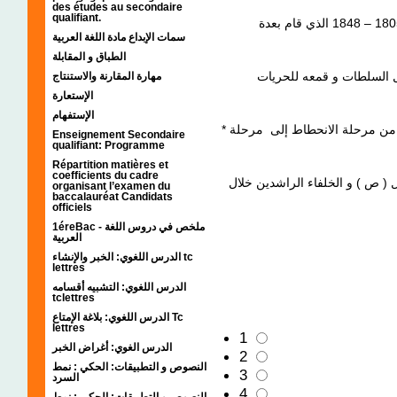
des études au secondaire
qualifiant.
حاكم مصر في الفترة 1805 – 1848 الذي قام بعدة
سمات الإبداع مادة اللغة العربية
الطباق و المقابلة
 السلطات و قمعه للحريات
مهارة المقارنة والاستنتاج
الإستعارة
الإستفهام
*
ن مرحلة الانحطاط إلى مرحلة
Enseignement Secondaire
qualifiant: Programme
Répartition matières et
coefficients du cadre
 ( ص ) و الخلفاء الراشدين خلال
organisant l’examen du
baccalauréat Candidats
officiels
1éreBac - ملخص في دروس اللغة
العربية
الدرس اللغوي: الخبر والإنشاء tc
lettres
الدرس اللغوي: التشبيه أقسامه
tclettres
الدرس اللغوي: بلاغة الإمتاع Tc
lettres
1
الدرس الغوي: أغراض الخبر
2
النصوص و التطبيقات: الحكي : نمط
3
السرد
4
النصوص و التطبيقات: الحكي : نمط