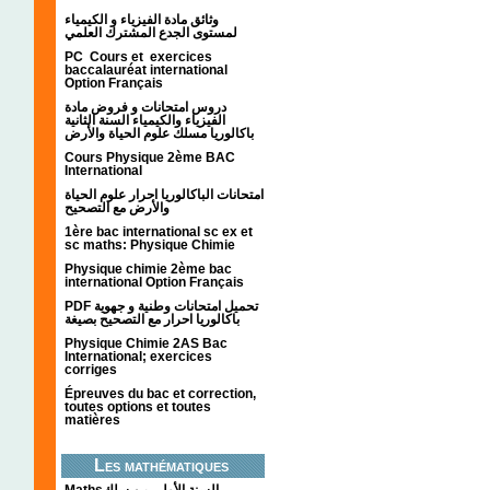
وثائق مادة الفيزياء و الكيمياء
لمستوى الجدع المشترك العلمي
PC Cours et exercices
baccalauréat international
Option Français
دروس امتحانات و فروض مادة
الفيزياء والكيمياء السنة الثانية
باكالوريا مسلك علوم الحياة والأرض
Cours Physique 2ème BAC
International
امتحانات الباكالوريا احرار علوم الحياة
والأرض مع التصحيح
1ère bac international sc ex et
sc maths: Physique Chimie
Physique chimie 2ème bac
international Option Français
PDF تحميل امتحانات وطنية و جهوية
باكالوريا احرار مع التصحيح بصيغة
Physique Chimie 2AS Bac
International; exercices
corriges
Épreuves du bac et correction,
toutes options et toutes
matières
Les mathématiques
Mathsالسنة الأولى من سلك