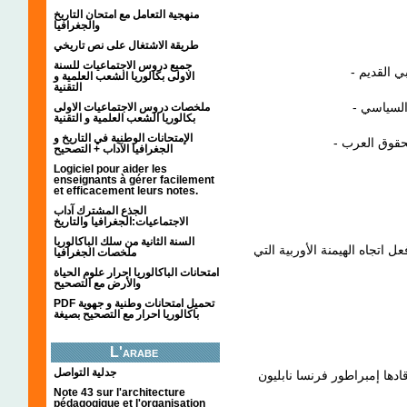
منهجية التعامل مع امتحان التاريخ
والجغرافيا
طريقة الاشتغال على نص تاريخي
جميع دروس الاجتماعيات للسنة
الاولى بكالوريا الشعب العلمية و
التقنية
ملخصات دروس الاجتماعيات الاولى
بكالوريا الشعب العلمية و التقنية
الإمتحانات الوطنية في التاريخ و
الجغرافيا الآداب + التصحيح
Logiciel pour aider les
enseignants à gérer facilement
et efficacement leurs notes.
الجذع المشترك آداب
الاجتماعيات:الجغرافيا والتاريخ
السنة الثانية من سلك الباكالوريا
اتجاه الهيمنة الأوربية التي
ملخصات الجغرافيا
امتحانات الباكالوريا احرار علوم الحياة
والأرض مع التصحيح
PDF تحميل امتحانات وطنية و جهوية
باكالوريا احرار مع التصحيح بصيغة
L'arabe
جدلية التواصل
دها إمبراطور فرنسا نابليون
Note 43 sur l'architecture
pédagogique et l'organisation