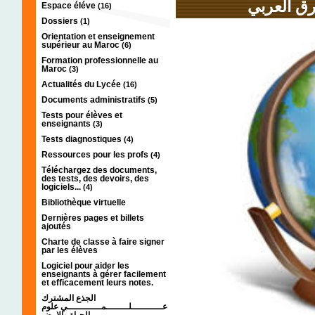
رق العربي
Espace éléve
(16)
Dossiers
(1)
Orientation et enseignement
supérieur au Maroc
(6)
Formation professionnelle au
Maroc
(3)
Actualités du Lycée
(16)
Documents administratifs
(5)
Tests pour élèves et
enseignants
(3)
Tests diagnostiques
(4)
Ressources pour les profs
(4)
Téléchargez des documents,
des tests, des devoirs, des
logiciels...
(4)
Bibliothèque virtuelle
Dernières pages et billets
ajoutés
Charte de classe à faire signer
par les élèves
Logiciel pour aider les
enseignants à gérer facilement
et efficacement leurs notes.
الجذع المشترك
عـــــــــــلــــــــمــــــــــــي علوم
الحياة والارض