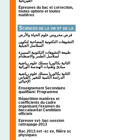
الفيزيائية
Épreuves du bac et correction,
toutes options et toutes
matières
Sciences de la vie et de la
terre
فرض محروس علوم الحياة والأرض
التشوهات التكتونیة المصاحبة لتكوین
السلاسل الجبلیة
طبيعة التشوهات التكتونية المميزة
لسلاسل الطمر والاصطدام
الثانية بكالوريا مسلك علوم رياضية
مبادئ وتقنيات الهندسة الوراثية
الثانية بكالوريا مسلك علوم رياضية
الدراسة الكمية للتغير :القياس
الإحيائي
Enseignement Secondaire
qualifiant: Programme
Répartition matières et
coefficients du cadre
organisant l’examen du
baccalauréat Candidats
officiels
Epreuve svt- bac-session
rattrapage-2013
Bac 2013:svt -sc ex, filière sc
physiques