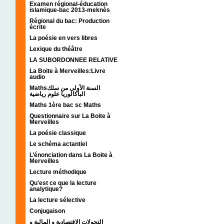
Examen régional-éducation
islamique-bac 2013-meknès
Régional du bac: Production
écrite
La poésie en vers libres
Lexique du théâtre
LA SUBORDONNEE RELATIVE
La Boite à Merveilles:Livre
audio
Mathsالسنة الأولى من سلك
الباكالوريا علوم رياضية
Maths 1ère bac sc Maths
Questionnaire sur La Boite à
Merveilles
La poésie classique
Le schéma actantiel
L’énonciation dans La Boite à
Merveilles
Lecture méthodique
Qu'est ce que la lecture
analytique?
La lecture sélective
Conjugaison
التحولات الإقتصادية و المالية و