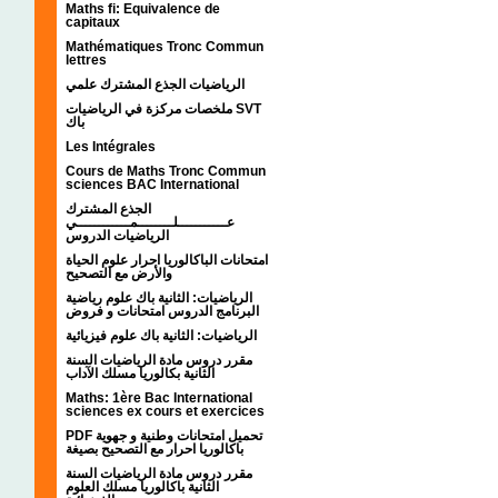
Maths fi: Equivalence de
capitaux
Mathématiques Tronc Commun
lettres
الرياضيات الجذع المشترك علمي
ملخصات مركزة في الرياضيات SVT
باك
Les Intégrales
Cours de Maths Tronc Commun
sciences BAC International
الجذع المشترك
عـــــــــــلــــــــمــــــــــــي
الرياضيات الدروس
امتحانات الباكالوريا احرار علوم الحياة
والأرض مع التصحيح
الرياضيات: الثانية باك علوم رياضية
البرنامج الدروس امتحانات و فروض
الرياضيات: الثانية باك علوم فيزيائية
مقرر دروس مادة الرياضيات السنة
الثانية بكالوريا مسلك الآداب
Maths: 1ère Bac International
sciences ex cours et exercices
PDF تحميل امتحانات وطنية و جهوية
باكالوريا احرار مع التصحيح بصيغة
مقرر دروس مادة الرياضيات السنة
الثانية باكالوريا مسلك العلوم