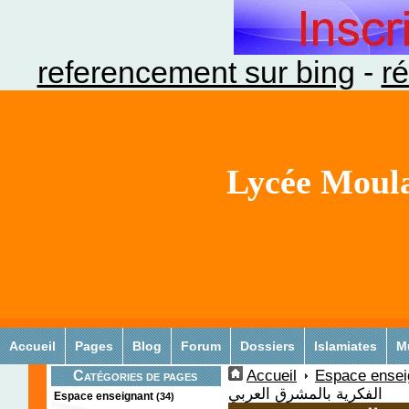
referencement sur bing
-
ré
Lycée Moula
Accueil
Pages
Blog
Forum
Dossiers
Islamiates
M
Accueil
Espace ensei
Catégories de pages
الفكرية بالمشرق العربي
Espace enseignant
(34)