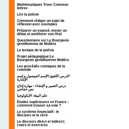
Mathématiques Tronc Commun
lettres
Lire la poésie
Comment rédiger un sujet de
réflexion avec exemples
Préparer un exposé, mener un
débat et améliorer son Oral
Questionnaire sur Le Bourgeois
gentilhomme de Molière
Le lexique de la poésie
Projet pédagogique:Le
Bourgeois gentilhomme Molière
Les procédés comiques de la
comédie
الدرس اللغوي:الإسم الموصول و إسم
الإشارة
درس التعبير و الإنشاء : مهارة إنتاج
نص حجاجي
علم البيئة: الايكولوجيا
Etudes supérieures en France :
comment trouver sa voie ?
Le système énonciatif : le
discours et le récit
Le discours direct et indirect:
cours et exercices