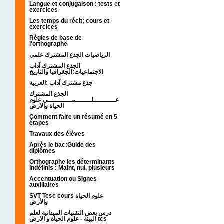
Langue et conjugaison : tests et
exercices
Les temps du récit; cours et
exercices
Règles de base de
l'orthographe
الرياضيات الجذع المشترك علمي
الجذع المشترك آداب
الاجتماعيات:الجغرافيا والتاريخ
جذع مشترك آداب :العربية
الجذع المشترك
عـــــــــــلــــــــمــــــــــــي علوم
الحياة والارض
Comment faire un résumé en 5
étapes
Travaux des élèves
Après le bac:Guide des
diplômes
Orthographe les déterminants
indéfinis : Maint, nul, plusieurs
Accentuation ou Signes
auxiliaires
SVT Tcsc cours علوم الحياة
والأرض
درس بعض التقنيات الميدانية لعلم
البيئة - علوم الحياة و الارض tcs