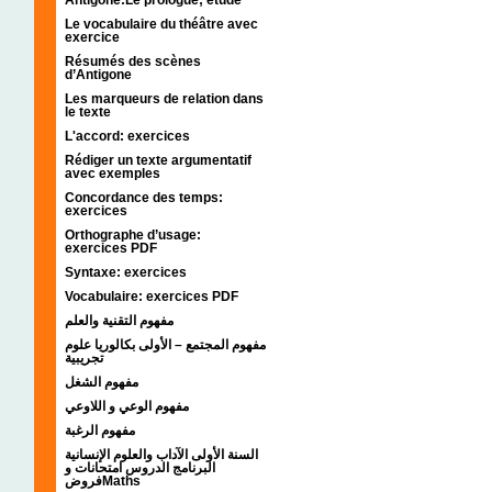
Le vocabulaire du théâtre avec
exercice
Résumés des scènes
d’Antigone
Les marqueurs de relation dans
le texte
L'accord: exercices
Rédiger un texte argumentatif
avec exemples
Concordance des temps:
exercices
Orthographe d’usage:
exercices PDF
Syntaxe: exercices
Vocabulaire: exercices PDF
مفهوم التقنية والعلم
مفهوم المجتمع – الأولى بكالوريا علوم
تجريبية
مفهوم الشغل
مفهوم الوعي و اللاوعي
مفهوم الرغبة
السنة الأولى الآداب والعلوم الإنسانية
البرنامج الدروس امتحانات و
فروضMaths