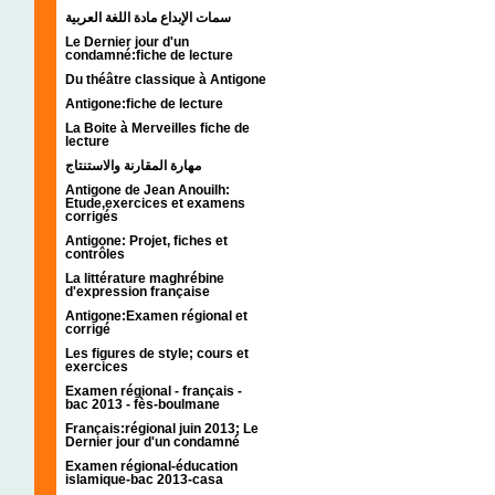
سمات الإبداع مادة اللغة العربية
Le Dernier jour d'un
condamné:fiche de lecture
Du théâtre classique à Antigone
Antigone:fiche de lecture
La Boite à Merveilles fiche de
lecture
مهارة المقارنة والاستنتاج
Antigone de Jean Anouilh:
Etude,exercices et examens
corrigés
Antigone: Projet, fiches et
contrôles
La littérature maghrébine
d'expression française
Antigone:Examen régional et
corrigé
Les figures de style; cours et
exercices
Examen régional - français -
bac 2013 - fès-boulmane
Français:régional juin 2013; Le
Dernier jour d'un condamné
Examen régional-éducation
islamique-bac 2013-casa