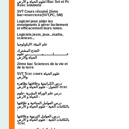
اعلوم الحياة و الأرض Bac Svt et Pc
Avec solutions
SVT Cours résumé 2ème
bac+exercices(SVT,PC, SM)
Logiciel pour aider les
enseignants à gérer facilement
et efficacement leurs notes.
Logiciels,tests, jeux...maths,
sciences...
علم البيئة: الايكولوجيا
الجذع المشترك
عـــــــــــلــــــــمــــــــــــي علوم
الحياة والارض
2ème bac Sciences de la vie et
de la terre
SVT Tcsc cours علوم الحياة
والأرض
درس الكرانيتية وعلاقتها بظاهرة
التحول - علوم الحياة و الارض -tcsc
درس علم الوراثة البشرية -علوم
الحياة و الارض -
درس العوامل المناخية و علاقتها
بالكائنات الحية - علوم الحياة و الأرض
-
درس العوامل التربوية وعلاقتها
بالكائنات الحية - علوم الحياة و الارض
-tcsc