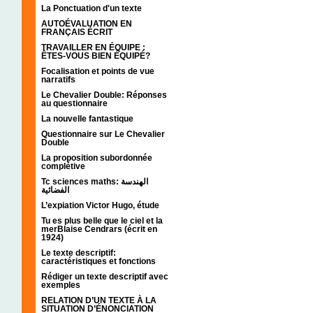
La Ponctuation d'un texte
AUTOÉVALUATION EN
FRANÇAIS ÉCRIT
TRAVAILLER EN ÉQUIPE :
ÊTES-VOUS BIEN ÉQUIPÉ?
Focalisation et points de vue
narratifs
Le Chevalier Double: Réponses
au questionnaire
La nouvelle fantastique
Questionnaire sur Le Chevalier
Double
La proposition subordonnée
complétive
Tc sciences maths: الهندسة
الفضائية
L’expiation Victor Hugo, étude
Tu es plus belle que le ciel et la
merBlaise Cendrars (écrit en
1924)
Le texte descriptif:
caractéristiques et fonctions
Rédiger un texte descriptif avec
exemples
RELATION D’UN TEXTE À LA
SITUATION D’ÉNONCIATION