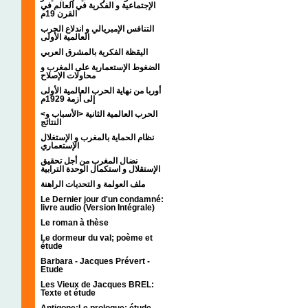
الإجتماعية و الفكرية في العالم في
القرن 19م
التنافس الإمبريالي و اندلاع الحرب
العالمية الأولى
اليقظة الفكرية بالمشرق العربي
الضغوط الإستعمارية على المغرب و
محاولات الإصلاح
أوربا من نهاية الحرب العالمية الأولى
إلى أزمة 1929م
<الحرب العالمية الثانية <الأسباب و
النتائج
نظام الحماية بالمغرب و الإستغلال
الإستعماري
نضال المغرب من أجل تحقيق
الإستقلال و استكمال الوحدة الترابية
ملف العولمة و التحديات الراهنة
Le Dernier jour d'un condamné:
livre audio (Version Intégrale)
Le roman à thèse
Le dormeur du val; poème et
étude
Barbara - Jacques Prévert -
Etude
Les Vieux de Jacques BREL:
Texte et étude
Antigone:Le prologue; étude