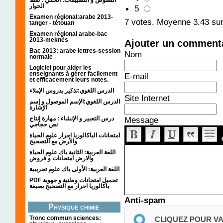
الحوار
5
Examen régional:arabe 2013-
7
votes. Moyenne
3.43
sur
tanger - tétouan
Examen régional arabe-bac
2013-meknès
Ajouter un comment
Bac 2013: arabe lettres-session
Nom
normale
Logiciel pour aider les
enseignants à gérer facilement
E-mail
et efficacement leurs notes.
الدرس اللغوي:تذكير بدروس الإملاء
Site Internet
الدرس اللغوي:الإسم الموصول و إسم
الإشارة
درس التعبير و الإنشاء : مهارة إنتاج
Message
نص حجاجي
امتحانات الباكالوريا احرار علوم الحياة
والأرض مع التصحيح
اللغة العربية: الثانية باك علوم الحياة
والارض امتحانات و فروض
اللغة العربية: الأولى باك علوم تجريبية
PDF تحميل امتحانات وطنية و جهوية
باكالوريا احرار مع التصحيح بصيغة
Anti-spam
Physique chimie
Tronc commun sciences:
CLIQUEZ POUR V