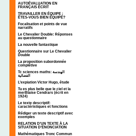
AUTOÉVALUATION EN
FRANÇAIS ÉCRIT
TRAVAILLER EN ÉQUIPE :
ÊTES-VOUS BIEN ÉQUIPÉ?
Focalisation et points de vue
narratifs
Le Chevalier Double: Réponses
au questionnaire
La nouvelle fantastique
Questionnaire sur Le Chevalier
Double
La proposition subordonnée
complétive
Tc sciences maths: الهندسة
الفضائية
L’expiation Victor Hugo, étude
Tu es plus belle que le ciel et la
merBlaise Cendrars (écrit en
1924)
Le texte descriptif:
caractéristiques et fonctions
Rédiger un texte descriptif avec
exemples
RELATION D’UN TEXTE À LA
SITUATION D’ÉNONCIATION
Mathématiques Tronc Commun