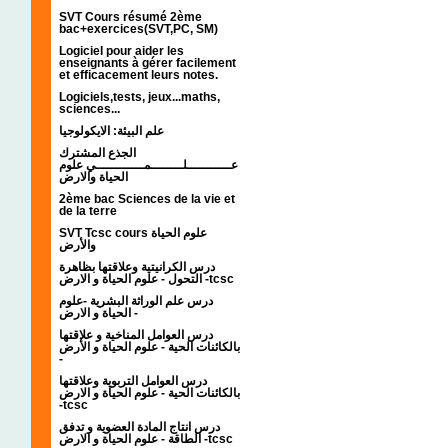
SVT Cours résumé 2ème
bac+exercices(SVT,PC, SM)
Logiciel pour aider les
enseignants à gérer facilement
et efficacement leurs notes.
Logiciels,tests, jeux...maths,
sciences...
علم البيئة: الايكولوجيا
الجذع المشترك
عـــــــــــلــــــــمــــــــــــي علوم
الحياة والارض
2ème bac Sciences de la vie et
de la terre
SVT Tcsc cours علوم الحياة
والأرض
درس الكرانيتية وعلاقتها بظاهرة
التحول - علوم الحياة و الارض -tcsc
درس علم الوراثة البشرية -علوم
الحياة و الارض -
درس العوامل المناخية و علاقتها
بالكائنات الحية - علوم الحياة و الأرض
-
درس العوامل التربوية وعلاقتها
بالكائنات الحية - علوم الحياة و الارض
-tcsc
درس انتاج المادة العضوية و تدفق
الطاقة - علوم الحياة و الارض -tcsc