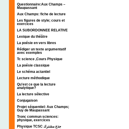
Questionnaire:Aux Champs –
Maupassant
Aux Champs: fiche de lecture
Les figures de style; cours et
exercices
LA SUBORDONNEE RELATIVE
Lexique du théâtre
La poésie en vers libres
Rédiger un texte argumentatif
avec exemples
Tc science ,Cours Physique
La poésie classique
Le schéma actantiel
Lecture méthodique
Qu'est ce que la lecture
analytique?
La lecture sélective
Conjugaison
Projet séquentiel: Aux Champs;
Guy de Maupassant
Tronc commun sciences:
physique, exercices
Physique TCSC جذع مشترك