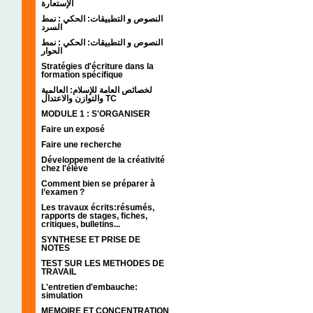
الإستعارة
النصوص و التطبيقات: الحكي : نمط
السرد
النصوص و التطبيقات: الحكي : نمط
الحوار
Stratégies d'écriture dans la
formation spécifique
لخصائص العامة للإسلام: العالمية
والتوازن والاعتدال TC
MODULE 1 : S'ORGANISER
Faire un exposé
Faire une recherche
Développement de la créativité
chez l'élève
Comment bien se préparer à
l’examen ?
Les travaux écrits:résumés,
rapports de stages, fiches,
critiques, bulletins...
SYNTHESE ET PRISE DE
NOTES
TEST SUR LES METHODES DE
TRAVAIL
L'entretien d'embauche:
simulation
MEMOIRE ET CONCENTRATION