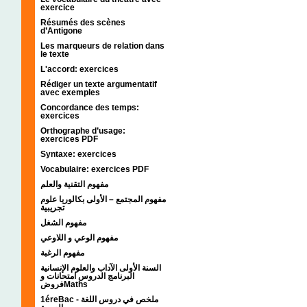
exercice
Résumés des scènes
d’Antigone
Les marqueurs de relation dans
le texte
L'accord: exercices
Rédiger un texte argumentatif
avec exemples
Concordance des temps:
exercices
Orthographe d’usage:
exercices PDF
Syntaxe: exercices
Vocabulaire: exercices PDF
مفهوم التقنية والعلم
مفهوم المجتمع – الأولى بكالوريا علوم
تجريبية
مفهوم الشغل
مفهوم الوعي و اللاوعي
مفهوم الرغبة
السنة الأولى الآداب والعلوم الإنسانية
البرنامج الدروس امتحانات و
فروضMaths
1éreBac - ملخص في دروس اللغة