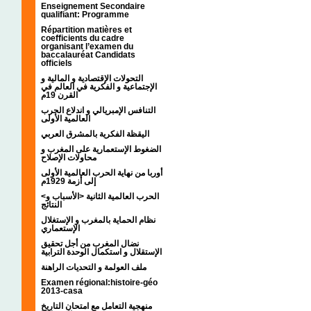
Enseignement Secondaire
qualifiant: Programme
Répartition matières et
coefficients du cadre
organisant l’examen du
baccalauréat Candidats
officiels
التحولات الإقتصادية و المالية و
الإجتماعية و الفكرية في العالم في
القرن 19م
التنافس الإمبريالي و اندلاع الحرب
العالمية الأولى
اليقظة الفكرية بالمشرق العربي
الضغوط الإستعمارية على المغرب و
محاولات الإصلاح
أوربا من نهاية الحرب العالمية الأولى
إلى أزمة 1929م
<الحرب العالمية الثانية <الأسباب و
النتائج
نظام الحماية بالمغرب و الإستغلال
الإستعماري
نضال المغرب من أجل تحقيق
الإستقلال و استكمال الوحدة الترابية
ملف العولمة و التحديات الراهنة
Examen régional:histoire-géo
2013-casa
منهجية التعامل مع امتحان التاريخ