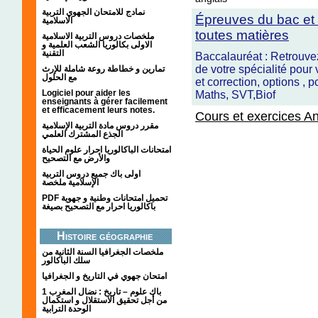
نمادج للامتحان الجهوي التربية
Épreuves du bac et c
الاسلامية
toutes matières
ملخصات دروس التربية الاسلامية
الاولى بكالوريا الشعب العلمية و
التقنية
Baccalauréat : Retrouvez
de votre spécialité pour
تمارين و خطاطة روعة شاملة للإرث
مع الحلول
et correction, options , p
Logiciel pour aider les
Maths, SVT,Biof
enseignants à gérer facilement
et efficacement leurs notes.
Cours et exercices A
مقرر دروس مادة التربية الإسلامية
الجذع المشترك العلمي
امتحانات الباكالوريا احرار علوم الحياة
والأرض مع التصحيح
اولى باك جميع دروس التربية
الإسلامية ملخصة
PDF تحميل امتحانات وطنية و جهوية
باكالوريا احرار مع التصحيح بصيغة
Histoire géographie
ملخصات الجغرافيا السنة الثانية من
سلك الباكالور
امتحان جهوي في التاريخ و الجغرافيا
1 باك علوم – تاريخ : نضال المغرب
من أجل تحقيق الاستقلال و استكمال
الوحدة الترابية