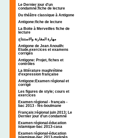
Le Dernier jour d'un
condamné:fiche de lecture
Du théâtre classique à Antigone
Antigone:fiche de lecture
La Boite à Merveilles fiche de
lecture
مهارة المقارنة والاستنتاج
Antigone de Jean Anouilh:
Etude,exercices et examens
corrigés
Antigone: Projet, fiches et
contrôles
La littérature maghrébine
d'expression française
Antigone:Examen régional et
corrigé
Les figures de style; cours et
exercices
Examen régional - français -
bac 2013 - fès-boulmane
Français:régional juin 2013; Le
Dernier jour d'un condamné
Examen régional-éducation
islamique-bac 2013-casa
Examen régional-éducation
islamique-bac 2013-meknès