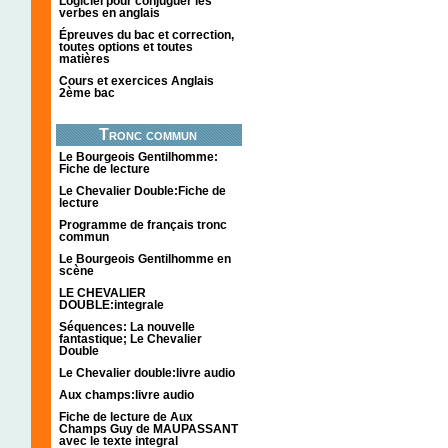
Logiciel pour conjuguer les
verbes en anglais
Épreuves du bac et correction,
toutes options et toutes
matières
Cours et exercices Anglais
2ème bac
Tronc commun
Le Bourgeois Gentilhomme:
Fiche de lecture
Le Chevalier Double:Fiche de
lecture
Programme de français tronc
commun
Le Bourgeois Gentilhomme en
scène
LE CHEVALIER
DOUBLE:integrale
Séquences: La nouvelle
fantastique; Le Chevalier
Double
Le Chevalier double:livre audio
Aux champs:livre audio
Fiche de lecture de Aux
Champs Guy de MAUPASSANT
avec le texte integral