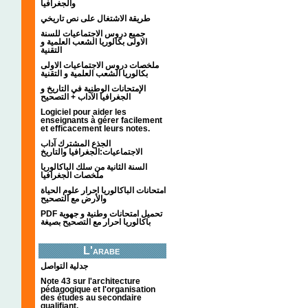
والجغرافيا
طريقة الاشتغال على نص تاريخي
جميع دروس الاجتماعيات للسنة
الاولى بكالوريا الشعب العلمية و
التقنية
ملخصات دروس الاجتماعيات الاولى
بكالوريا الشعب العلمية و التقنية
الإمتحانات الوطنية في التاريخ و
الجغرافيا الآداب + التصحيح
Logiciel pour aider les
enseignants à gérer facilement
et efficacement leurs notes.
الجذع المشترك آداب
الاجتماعيات:الجغرافيا والتاريخ
السنة الثانية من سلك الباكالوريا
ملخصات الجغرافيا
امتحانات الباكالوريا احرار علوم الحياة
والأرض مع التصحيح
PDF تحميل امتحانات وطنية و جهوية
باكالوريا احرار مع التصحيح بصيغة
L'arabe
جدلية التواصل
Note 43 sur l'architecture
pédagogique et l'organisation
des études au secondaire
qualifiant.