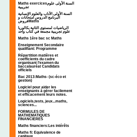
Maths exercicesالسنة الأولى علوم
تجريبية
السنة الأولى الآداب والعلوم الإنسانية
البرنامج الدروس امتحانات و
فروضMaths
الرياضيات لمستوى الثانية بكالوريا
علوم تجريبية مجمعة في كتاب واحد
Maths 1ère bac sc Maths
Enseignement Secondaire
qualifiant: Programme
Répartition matières et
coefficients du cadre
organisant l’examen du
baccalauréat Candidats
officiels
Bac 2013:Maths- (sc-éco et
gestion)
Logiciel pour aider les
enseignants à gérer facilement
et efficacement leurs notes.
Logiciels,tests, jeux...maths,
sciences...
FORMULES DE
MATHEMATIQUES
FINANCIERES
Maths financiers:Les intérêts
Maths fi: Equivalence de
capitaux