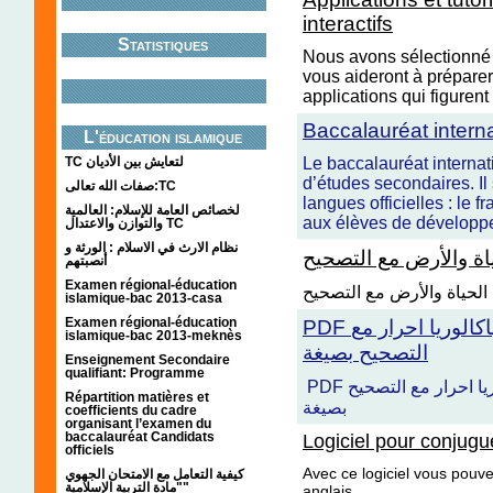
interactifs
Statistiques
Nous avons sélectionné
vous aideront à préparer
applications qui figurent
Baccalauréat interna
L'éducation islamique
TC لتعايش بين الأديان
Le baccalauréat internati
d’études secondaires. Il
صفات الله تعالى:TC
langues officielles : le f
لخصائص العامة للإسلام: العالمية
aux élèves de développe
والتوازن والاعتدال TC
نظام الارث في الاسلام : الورثة و
ياة والأرض مع التصحيح
أنصبتهم
Examen régional-éducation
م الحياة والأرض مع التصحيح
islamique-bac 2013-casa
Examen régional-éducation
PDF تحميل امتحانات وطنية و جهوية باكالوريا احرار مع
islamique-bac 2013-meknès
التصحيح بصيغة
Enseignement Secondaire
qualifiant: Programme
PDF تحميل امتحانات وطنية و جهوية باكالوريا احرار مع التصحيح
Répartition matières et
بصيغة
coefficients du cadre
organisant l’examen du
baccalauréat Candidats
Logiciel pour conjugu
officiels
Avec ce logiciel vous pouv
كيفية التعامل مع الامتحان الجهوي
"مادة التربية الإسلامية"
anglais