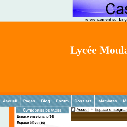
referencement sur bing
Lycée Moula
Accueil
Pages
Blog
Forum
Dossiers
Islamiates
M
Accueil
Espace enseignan
Catégories de pages
Espace enseignant
(34)
Espace éléve
(16)