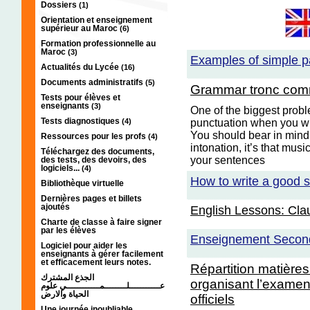
Dossiers
(1)
Orientation et enseignement
supérieur au Maroc
(6)
Formation professionnelle au
Maroc
(3)
Examples of simple pas
Actualités du Lycée
(16)
Documents administratifs
(5)
Grammar tronc co
Tests pour élèves et
enseignants
(3)
One of the biggest probl
Tests diagnostiques
(4)
punctuation when you wr
You should bear in mind
Ressources pour les profs
(4)
intonation, it’s that mu
Téléchargez des documents,
your sentences
des tests, des devoirs, des
logiciels...
(4)
How to write a good s
Bibliothèque virtuelle
Dernières pages et billets
ajoutés
English Lessons: Cla
Charte de classe à faire signer
par les élèves
Enseignement Second
Logiciel pour aider les
enseignants à gérer facilement
et efficacement leurs notes.
Répartition matières
الجذع المشترك
organisant l’exame
عـــــــــــلــــــــمــــــــــــي علوم
الحياة والارض
officiels
Une journée inoubliable