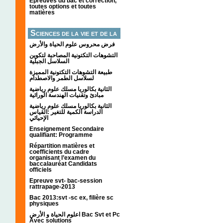
Épreuves du bac et correction,
toutes options et toutes
matières
Sciences de la vie et de la
terre
فرض محروس علوم الحياة والأرض
التشوهات التكتونیة المصاحبة لتكوین
السلاسل الجبلیة
طبيعة التشوهات التكتونية المميزة
لسلاسل الطمر والاصطدام
الثانية بكالوريا مسلك علوم رياضية
مبادئ وتقنيات الهندسة الوراثية
الثانية بكالوريا مسلك علوم رياضية
الدراسة الكمية للتغير :القياس
الإحيائي
Enseignement Secondaire
qualifiant: Programme
Répartition matières et
coefficients du cadre
organisant l’examen du
baccalauréat Candidats
officiels
Epreuve svt- bac-session
rattrapage-2013
Bac 2013:svt -sc ex, filière sc
physiques
اعلوم الحياة و الأرض Bac Svt et Pc
Avec solutions