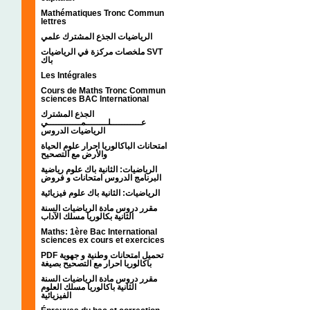
Mathématiques Tronc Commun
lettres
الرياضيات الجذع المشترك علمي
ملخصات مركزة في الرياضيات SVT
باك
Les Intégrales
Cours de Maths Tronc Commun
sciences BAC International
الجذع المشترك
عـــــــــــلــــــــمــــــــــــي
الرياضيات الدروس
امتحانات الباكالوريا احرار علوم الحياة
والأرض مع التصحيح
الرياضيات: الثانية باك علوم رياضية
البرنامج الدروس امتحانات و فروض
الرياضيات: الثانية باك علوم فيزيائية
مقرر دروس مادة الرياضيات السنة
الثانية بكالوريا مسلك الآداب
Maths: 1ère Bac International
sciences ex cours et exercices
PDF تحميل امتحانات وطنية و جهوية
باكالوريا احرار مع التصحيح بصيغة
مقرر دروس مادة الرياضيات السنة
الثانية باكالوريا مسلك العلوم
الفيزيائية