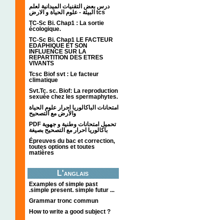
درس بعض التقنيات الميدانية لعلم
البيئة - علوم الحياة و الارض tcs
TC-Sc Bi. Chap1 : La sortie
écologique.
TC-Sc Bi. Chap1 LE FACTEUR
EDAPHIQUE ET SON
INFLUENCE SUR LA
REPARTITION DES ETRES
VIVANTS
Tcsc Biof svt : Le facteur
climatique
Svt.Tc. sc. Biof: La reproduction
sexuée chez les spermaphytes.
امتحانات الباكالوريا احرار علوم الحياة
والأرض مع التصحيح
PDF تحميل امتحانات وطنية و جهوية
باكالوريا احرار مع التصحيح بصيغة
Épreuves du bac et correction,
toutes options et toutes
matières
L'anglais
Examples of simple past
.simple present. simple futur ...
Grammar tronc commun
How to write a good subject ?