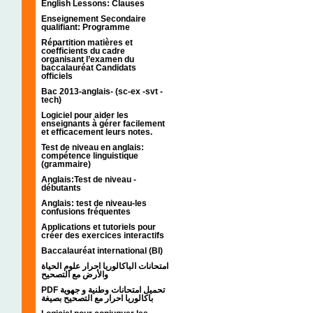
English Lessons: Clauses
Enseignement Secondaire
qualifiant: Programme
Répartition matières et
coefficients du cadre
organisant l’examen du
baccalauréat Candidats
officiels
Bac 2013-anglais- (sc-ex -svt -
tech)
Logiciel pour aider les
enseignants à gérer facilement
et efficacement leurs notes.
Test de niveau en anglais:
compétence linguistique
(grammaire)
Anglais:Test de niveau -
débutants
Anglais: test de niveau-les
confusions fréquentes
Applications et tutoriels pour
créer des exercices interactifs
Baccalauréat international (BI)
امتحانات الباكالوريا احرار علوم الحياة
والأرض مع التصحيح
PDF تحميل امتحانات وطنية و جهوية
باكالوريا احرار مع التصحيح بصيغة