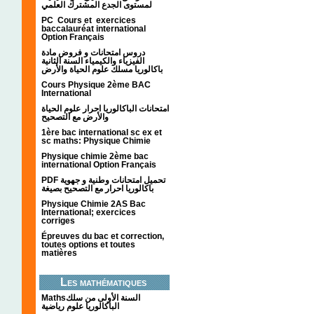
لمستوى الجدع المشترك العلمي
PC Cours et exercices
baccalauréat international
Option Français
دروس امتحانات و فروض مادة
الفيزياء والكيمياء السنة الثانية
باكالوريا مسلك علوم الحياة والأرض
Cours Physique 2ème BAC
International
امتحانات الباكالوريا احرار علوم الحياة
والأرض مع التصحيح
1ère bac international sc ex et
sc maths: Physique Chimie
Physique chimie 2ème bac
international Option Français
PDF تحميل امتحانات وطنية و جهوية
باكالوريا احرار مع التصحيح بصيغة
Physique Chimie 2AS Bac
International; exercices
corriges
Épreuves du bac et correction,
toutes options et toutes
matières
Les mathématiques
Mathsالسنة الأولى من سلك
الباكالوريا علوم رياضية