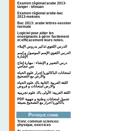
Examen régional:arabe 2013-
tanger - tétouan
Examen régional arabe-bac
2013-meknès
Bac 2013: arabe lettres-session
normale
Logiciel pour aider les
enseignants à gérer facilement
et efficacement leurs notes.
الدرس اللغوي:تذكير بدروس الإملاء
الدرس اللغوي:الإسم الموصول و إسم
الإشارة
درس التعبير و الإنشاء : مهارة إنتاج
نص حجاجي
امتحانات الباكالوريا احرار علوم الحياة
والأرض مع التصحيح
اللغة العربية: الثانية باك علوم الحياة
والارض امتحانات و فروض
اللغة العربية: الأولى باك علوم تجريبية
PDF تحميل امتحانات وطنية و جهوية
باكالوريا احرار مع التصحيح بصيغة
Physique chimie
Tronc commun sciences:
physique, exercices