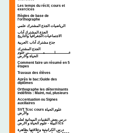
Les temps du récit; cours et
exercices
Règles de base de
l'orthographe
الرياضيات الجذع المشترك علمي
الجذع المشترك آداب
الاجتماعيات:الجغرافيا والتاريخ
جذع مشترك آداب :العربية
الجذع المشترك
عـــــــــــلــــــــمــــــــــــي علوم
الحياة والارض
Comment faire un résumé en 5
étapes
Travaux des élèves
Après le bac:Guide des
diplômes
Orthographe les déterminants
indéfinis : Maint, nul, plusieurs
Accentuation ou Signes
auxiliaires
SVT Tcsc cours علوم الحياة
والأرض
درس بعض التقنيات الميدانية لعلم
البيئة - علوم الحياة و الارض tcs
درس الكرانيتية وعلاقتها بظاهرة