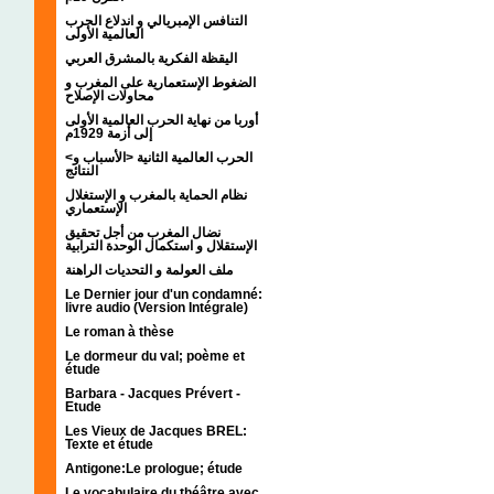
التنافس الإمبريالي و اندلاع الحرب
العالمية الأولى
اليقظة الفكرية بالمشرق العربي
الضغوط الإستعمارية على المغرب و
محاولات الإصلاح
أوربا من نهاية الحرب العالمية الأولى
إلى أزمة 1929م
<الحرب العالمية الثانية <الأسباب و
النتائج
نظام الحماية بالمغرب و الإستغلال
الإستعماري
نضال المغرب من أجل تحقيق
الإستقلال و استكمال الوحدة الترابية
ملف العولمة و التحديات الراهنة
Le Dernier jour d'un condamné:
livre audio (Version Intégrale)
Le roman à thèse
Le dormeur du val; poème et
étude
Barbara - Jacques Prévert -
Etude
Les Vieux de Jacques BREL:
Texte et étude
Antigone:Le prologue; étude
Le vocabulaire du théâtre avec