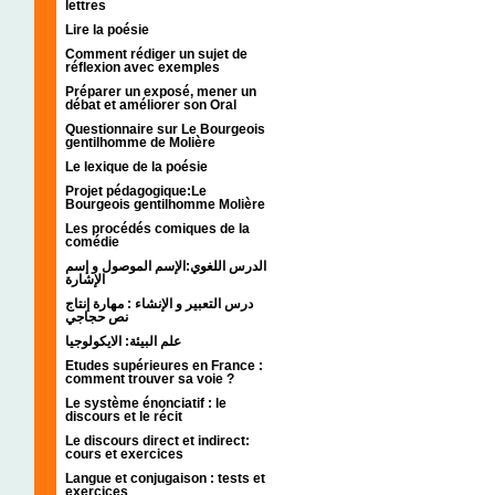
lettres
Lire la poésie
Comment rédiger un sujet de
réflexion avec exemples
Préparer un exposé, mener un
débat et améliorer son Oral
Questionnaire sur Le Bourgeois
gentilhomme de Molière
Le lexique de la poésie
Projet pédagogique:Le
Bourgeois gentilhomme Molière
Les procédés comiques de la
comédie
الدرس اللغوي:الإسم الموصول و إسم
الإشارة
درس التعبير و الإنشاء : مهارة إنتاج
نص حجاجي
علم البيئة: الايكولوجيا
Etudes supérieures en France :
comment trouver sa voie ?
Le système énonciatif : le
discours et le récit
Le discours direct et indirect:
cours et exercices
Langue et conjugaison : tests et
exercices