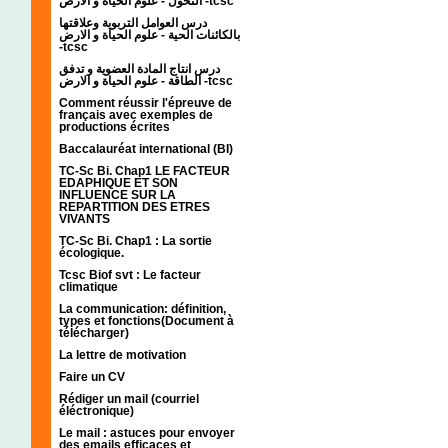
التحول - علوم الحياة و الارض -tcsc
درس العوامل التربوية وعلاقتها
بالكائنات الحية - علوم الحياة و الارض
-tcsc
درس انتاج المادة العضوية و تدفق
الطاقة - علوم الحياة و الارض -tcsc
Comment réussir l'épreuve de
français avec exemples de
productions écrites
Baccalauréat international (BI)
TC-Sc Bi. Chap1 LE FACTEUR
EDAPHIQUE ET SON
INFLUENCE SUR LA
REPARTITION DES ETRES
VIVANTS
TC-Sc Bi. Chap1 : La sortie
écologique.
Tcsc Biof svt : Le facteur
climatique
La communication: définition,
types et fonctions(Document à
télécharger)
La lettre de motivation
Faire un CV
Rédiger un mail (courriel
éléctronique)
Le mail : astuces pour envoyer
des emails efficaces et