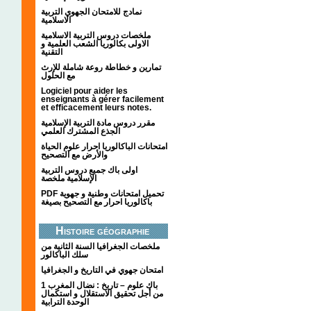
نمادج للامتحان الجهوي التربية
الاسلامية
ملخصات دروس التربية الاسلامية
الاولى بكالوريا الشعب العلمية و
التقنية
تمارين و خطاطة روعة شاملة للإرث
مع الحلول
Logiciel pour aider les
enseignants à gérer facilement
et efficacement leurs notes.
مقرر دروس مادة التربية الإسلامية
الجذع المشترك العلمي
امتحانات الباكالوريا احرار علوم الحياة
والأرض مع التصحيح
اولى باك جميع دروس التربية
الإسلامية ملخصة
PDF تحميل امتحانات وطنية و جهوية
باكالوريا احرار مع التصحيح بصيغة
Histoire géographie
ملخصات الجغرافيا السنة الثانية من
سلك الباكالور
امتحان جهوي في التاريخ و الجغرافيا
1 باك علوم – تاريخ : نضال المغرب
من أجل تحقيق الاستقلال و استكمال
الوحدة الترابية