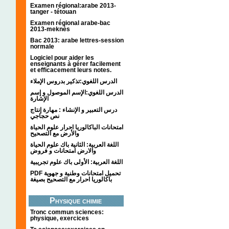
Examen régional:arabe 2013-
tanger - tétouan
Examen régional arabe-bac
2013-meknès
Bac 2013: arabe lettres-session
normale
Logiciel pour aider les
enseignants à gérer facilement
et efficacement leurs notes.
الدرس اللغوي:تذكير بدروس الإملاء
الدرس اللغوي:الإسم الموصول و إسم
الإشارة
درس التعبير و الإنشاء : مهارة إنتاج
نص حجاجي
امتحانات الباكالوريا احرار علوم الحياة
والأرض مع التصحيح
اللغة العربية: الثانية باك علوم الحياة
والارض امتحانات و فروض
اللغة العربية: الأولى باك علوم تجريبية
PDF تحميل امتحانات وطنية و جهوية
باكالوريا احرار مع التصحيح بصيغة
Physique chimie
Tronc commun sciences:
physique, exercices