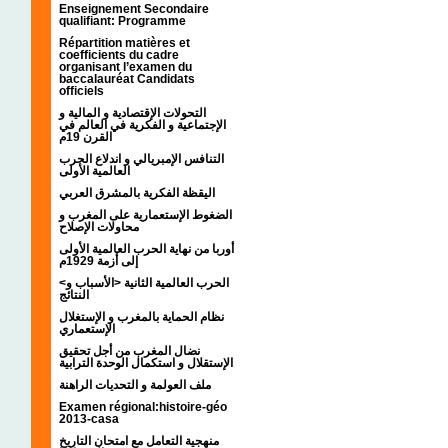
Enseignement Secondaire
qualifiant: Programme
Répartition matières et
coefficients du cadre
organisant l’examen du
baccalauréat Candidats
officiels
التحولات الإقتصادية و المالية و
الإجتماعية و الفكرية في العالم في
القرن 19م
التنافس الإمبريالي و اندلاع الحرب
العالمية الأولى
اليقظة الفكرية بالمشرق العربي
الضغوط الإستعمارية على المغرب و
محاولات الإصلاح
أوربا من نهاية الحرب العالمية الأولى
إلى أزمة 1929م
<الحرب العالمية الثانية <الأسباب و
النتائج
نظام الحماية بالمغرب و الإستغلال
الإستعماري
نضال المغرب من أجل تحقيق
الإستقلال و استكمال الوحدة الترابية
ملف العولمة و التحديات الراهنة
Examen régional:histoire-géo
2013-casa
منهجية التعامل مع امتحان التاريخ