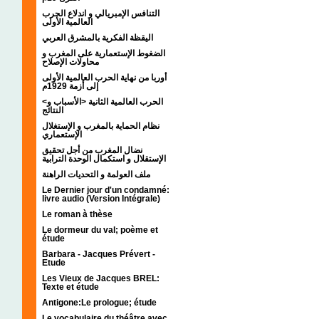
التنافس الإمبريالي و اندلاع الحرب
العالمية الأولى
اليقظة الفكرية بالمشرق العربي
الضغوط الإستعمارية على المغرب و
محاولات الإصلاح
أوربا من نهاية الحرب العالمية الأولى
إلى أزمة 1929م
<الحرب العالمية الثانية <الأسباب و
النتائج
نظام الحماية بالمغرب و الإستغلال
الإستعماري
نضال المغرب من أجل تحقيق
الإستقلال و استكمال الوحدة الترابية
ملف العولمة و التحديات الراهنة
Le Dernier jour d'un condamné:
livre audio (Version Intégrale)
Le roman à thèse
Le dormeur du val; poème et
étude
Barbara - Jacques Prévert -
Etude
Les Vieux de Jacques BREL:
Texte et étude
Antigone:Le prologue; étude
Le vocabulaire du théâtre avec