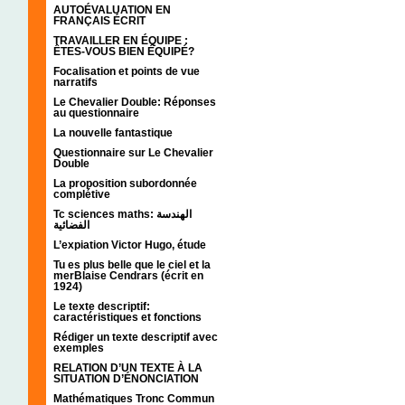
AUTOÉVALUATION EN
FRANÇAIS ÉCRIT
TRAVAILLER EN ÉQUIPE :
ÊTES-VOUS BIEN ÉQUIPÉ?
Focalisation et points de vue
narratifs
Le Chevalier Double: Réponses
au questionnaire
La nouvelle fantastique
Questionnaire sur Le Chevalier
Double
La proposition subordonnée
complétive
Tc sciences maths: الهندسة
الفضائية
L’expiation Victor Hugo, étude
Tu es plus belle que le ciel et la
merBlaise Cendrars (écrit en
1924)
Le texte descriptif:
caractéristiques et fonctions
Rédiger un texte descriptif avec
exemples
RELATION D’UN TEXTE À LA
SITUATION D’ÉNONCIATION
Mathématiques Tronc Commun