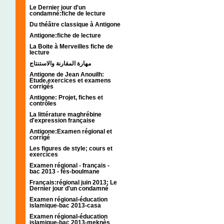
Le Dernier jour d'un
condamné:fiche de lecture
Du théâtre classique à Antigone
Antigone:fiche de lecture
La Boite à Merveilles fiche de
lecture
مهارة المقارنة والاستنتاج
Antigone de Jean Anouilh:
Etude,exercices et examens
corrigés
Antigone: Projet, fiches et
contrôles
La littérature maghrébine
d'expression française
Antigone:Examen régional et
corrigé
Les figures de style; cours et
exercices
Examen régional - français -
bac 2013 - fès-boulmane
Français:régional juin 2013; Le
Dernier jour d'un condamné
Examen régional-éducation
islamique-bac 2013-casa
Examen régional-éducation
islamique-bac 2013-meknès