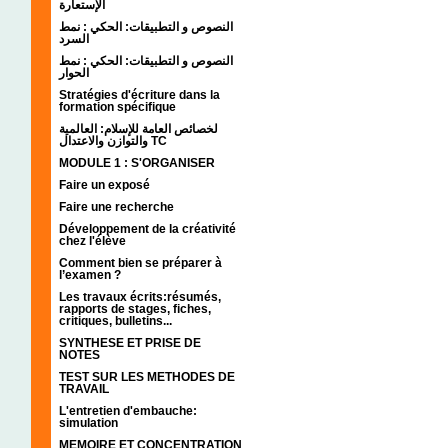
الإستعارة
النصوص و التطبيقات: الحكي : نمط
السرد
النصوص و التطبيقات: الحكي : نمط
الحوار
Stratégies d'écriture dans la
formation spécifique
لخصائص العامة للإسلام: العالمية
والتوازن والاعتدال TC
MODULE 1 : S'ORGANISER
Faire un exposé
Faire une recherche
Développement de la créativité
chez l'élève
Comment bien se préparer à
l’examen ?
Les travaux écrits:résumés,
rapports de stages, fiches,
critiques, bulletins...
SYNTHESE ET PRISE DE
NOTES
TEST SUR LES METHODES DE
TRAVAIL
L'entretien d'embauche:
simulation
MEMOIRE ET CONCENTRATION