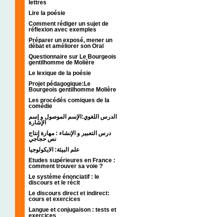
lettres
Lire la poésie
Comment rédiger un sujet de
réflexion avec exemples
Préparer un exposé, mener un
débat et améliorer son Oral
Questionnaire sur Le Bourgeois
gentilhomme de Molière
Le lexique de la poésie
Projet pédagogique:Le
Bourgeois gentilhomme Molière
Les procédés comiques de la
comédie
الدرس اللغوي:الإسم الموصول و إسم
الإشارة
درس التعبير و الإنشاء : مهارة إنتاج
نص حجاجي
علم البيئة: الايكولوجيا
Etudes supérieures en France :
comment trouver sa voie ?
Le système énonciatif : le
discours et le récit
Le discours direct et indirect:
cours et exercices
Langue et conjugaison : tests et
exercices