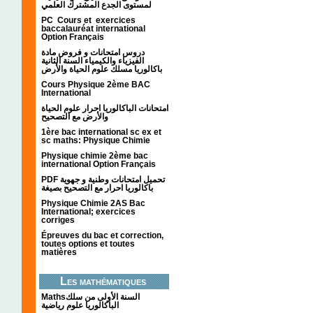
لمستوى الجدع المشترك العلمي
PC Cours et exercices
baccalauréat international
Option Français
دروس امتحانات و فروض مادة
الفيزياء والكيمياء السنة الثانية
باكالوريا مسلك علوم الحياة والأرض
Cours Physique 2ème BAC
International
امتحانات الباكالوريا احرار علوم الحياة
والأرض مع التصحيح
1ère bac international sc ex et
sc maths: Physique Chimie
Physique chimie 2ème bac
international Option Français
PDF تحميل امتحانات وطنية و جهوية
باكالوريا احرار مع التصحيح بصيغة
Physique Chimie 2AS Bac
International; exercices
corriges
Épreuves du bac et correction,
toutes options et toutes
matières
Les mathématiques
Mathsالسنة الأولى من سلك
الباكالوريا علوم رياضية