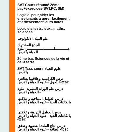
SVT Cours résumé 2ème
bac+exercices(SVT,PC, SM)
Logiciel pour aider les
enseignants à gérer facilement
et efficacement leurs notes.
Logiciels,tests, jeux...maths,
sciences...
علم البيئة: الايكولوجيا
الجذع المشترك
عـــــــــــلــــــــمــــــــــــي علوم
الحياة والارض
2ème bac Sciences de la vie et
de la terre
SVT Tcsc cours علوم الحياة
والأرض
درس الكرانيتية وعلاقتها بظاهرة
التحول - علوم الحياة و الارض -tcsc
درس علم الوراثة البشرية -علوم
الحياة و الارض -
درس العوامل المناخية و علاقتها
بالكائنات الحية - علوم الحياة و الأرض
-
درس العوامل التربوية وعلاقتها
بالكائنات الحية - علوم الحياة و الارض
-tcsc
درس انتاج المادة العضوية و تدفق
الطاقة - علوم الحياة و الارض -tcsc