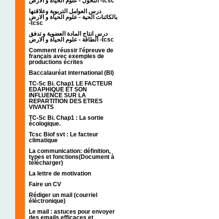
التحول - علوم الحياة و الارض -tcsc
درس العوامل التربوية وعلاقتها
بالكائنات الحية - علوم الحياة و الارض
-tcsc
درس انتاج المادة العضوية و تدفق
الطاقة - علوم الحياة و الارض -tcsc
Comment réussir l'épreuve de
français avec exemples de
productions écrites
Baccalauréat international (BI)
TC-Sc Bi. Chap1 LE FACTEUR
EDAPHIQUE ET SON
INFLUENCE SUR LA
REPARTITION DES ETRES
VIVANTS
TC-Sc Bi. Chap1 : La sortie
écologique.
Tcsc Biof svt : Le facteur
climatique
La communication: définition,
types et fonctions(Document à
télécharger)
La lettre de motivation
Faire un CV
Rédiger un mail (courriel
éléctronique)
Le mail : astuces pour envoyer
des emails efficaces et