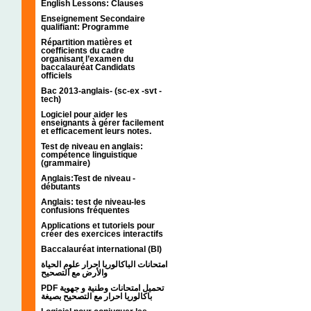
English Lessons: Clauses
Enseignement Secondaire
qualifiant: Programme
Répartition matières et
coefficients du cadre
organisant l’examen du
baccalauréat Candidats
officiels
Bac 2013-anglais- (sc-ex -svt -
tech)
Logiciel pour aider les
enseignants à gérer facilement
et efficacement leurs notes.
Test de niveau en anglais:
compétence linguistique
(grammaire)
Anglais:Test de niveau -
débutants
Anglais: test de niveau-les
confusions fréquentes
Applications et tutoriels pour
créer des exercices interactifs
Baccalauréat international (BI)
امتحانات الباكالوريا احرار علوم الحياة
والأرض مع التصحيح
PDF تحميل امتحانات وطنية و جهوية
باكالوريا احرار مع التصحيح بصيغة