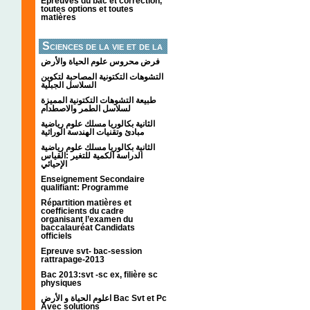
Épreuves du bac et correction,
toutes options et toutes
matières
Sciences de la vie et de la
terre
فرض محروس علوم الحياة والأرض
التشوهات التكتونیة المصاحبة لتكوین
السلاسل الجبلیة
طبيعة التشوهات التكتونية المميزة
لسلاسل الطمر والاصطدام
الثانية بكالوريا مسلك علوم رياضية
مبادئ وتقنيات الهندسة الوراثية
الثانية بكالوريا مسلك علوم رياضية
الدراسة الكمية للتغير :القياس
الإحيائي
Enseignement Secondaire
qualifiant: Programme
Répartition matières et
coefficients du cadre
organisant l’examen du
baccalauréat Candidats
officiels
Epreuve svt- bac-session
rattrapage-2013
Bac 2013:svt -sc ex, filière sc
physiques
اعلوم الحياة و الأرض Bac Svt et Pc
Avec solutions