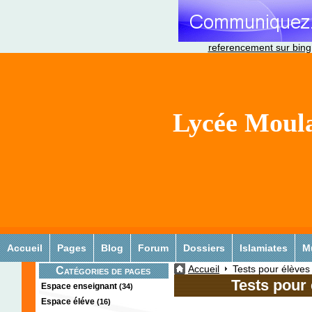
referencement sur bing
Lycée Moula
Accueil
Pages
Blog
Forum
Dossiers
Islamiates
M
Accueil
Tests pour élèves
Catégories de pages
Tests pour 
Espace enseignant
(34)
Espace éléve
(16)