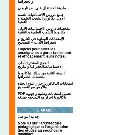
والجغرافيا
طريقة الاشتغال على نص تاريخي
جميع دروس الاجتماعيات للسنة
الاولى بكالوريا الشعب العلمية و
التقنية
ملخصات دروس الاجتماعيات الاولى
بكالوريا الشعب العلمية و التقنية
الإمتحانات الوطنية في التاريخ و
الجغرافيا الآداب + التصحيح
Logiciel pour aider les
enseignants à gérer facilement
et efficacement leurs notes.
الجذع المشترك آداب
الاجتماعيات:الجغرافيا والتاريخ
السنة الثانية من سلك الباكالوريا
ملخصات الجغرافيا
امتحانات الباكالوريا احرار علوم الحياة
والأرض مع التصحيح
PDF تحميل امتحانات وطنية و جهوية
باكالوريا احرار مع التصحيح بصيغة
L'arabe
جدلية التواصل
Note 43 sur l'architecture
pédagogique et l'organisation
des études au secondaire
qualifiant.