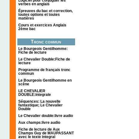
Logiciel pour conjuguer les
verbes en anglais
Épreuves du bac et correction,
toutes options et toutes
matières
Cours et exercices Anglais
2ème bac
Tronc commun
Le Bourgeois Gentilhomme:
Fiche de lecture
Le Chevalier Double:Fiche de
lecture
Programme de français tronc
commun
Le Bourgeois Gentilhomme en
scène
LE CHEVALIER
DOUBLE:integrale
Séquences: La nouvelle
fantastique; Le Chevalier
Double
Le Chevalier double:livre audio
Aux champs:livre audio
Fiche de lecture de Aux
Champs Guy de MAUPASSANT
avec le texte integral