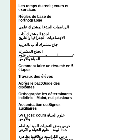
Les temps du récit; cours et
exercices
Règles de base de
l'orthographe
الرياضيات الجذع المشترك علمي
الجذع المشترك آداب
الاجتماعيات:الجغرافيا والتاريخ
جذع مشترك آداب :العربية
الجذع المشترك
عـــــــــــلــــــــمــــــــــــي علوم
الحياة والارض
Comment faire un résumé en 5
étapes
Travaux des élèves
Après le bac:Guide des
diplômes
Orthographe les déterminants
indéfinis : Maint, nul, plusieurs
Accentuation ou Signes
auxiliaires
SVT Tcsc cours علوم الحياة
والأرض
درس بعض التقنيات الميدانية لعلم
البيئة - علوم الحياة و الارض tcs
درس الكرانيتية وعلاقتها بظاهرة