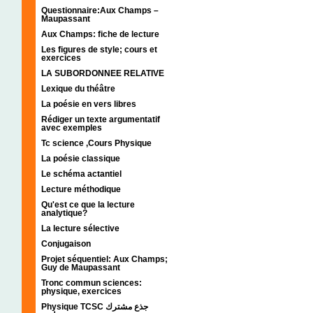
Questionnaire:Aux Champs –
Maupassant
Aux Champs: fiche de lecture
Les figures de style; cours et
exercices
LA SUBORDONNEE RELATIVE
Lexique du théâtre
La poésie en vers libres
Rédiger un texte argumentatif
avec exemples
Tc science ,Cours Physique
La poésie classique
Le schéma actantiel
Lecture méthodique
Qu'est ce que la lecture
analytique?
La lecture sélective
Conjugaison
Projet séquentiel: Aux Champs;
Guy de Maupassant
Tronc commun sciences:
physique, exercices
Physique TCSC جذع مشترك