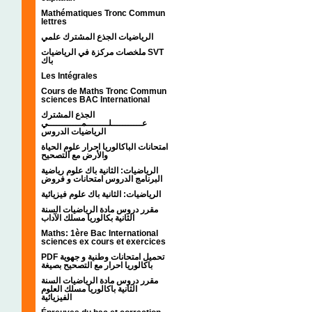
Mathématiques Tronc Commun
lettres
الرياضيات الجذع المشترك علمي
ملخصات مركزة في الرياضيات SVT
باك
Les Intégrales
Cours de Maths Tronc Commun
sciences BAC International
الجذع المشترك
عـــــــــــلــــــــمــــــــــــي
الرياضيات الدروس
امتحانات الباكالوريا احرار علوم الحياة
والأرض مع التصحيح
الرياضيات: الثانية باك علوم رياضية
البرنامج الدروس امتحانات و فروض
الرياضيات: الثانية باك علوم فيزيائية
مقرر دروس مادة الرياضيات السنة
الثانية بكالوريا مسلك الآداب
Maths: 1ère Bac International
sciences ex cours et exercices
PDF تحميل امتحانات وطنية و جهوية
باكالوريا احرار مع التصحيح بصيغة
مقرر دروس مادة الرياضيات السنة
الثانية باكالوريا مسلك العلوم
الفيزيائية