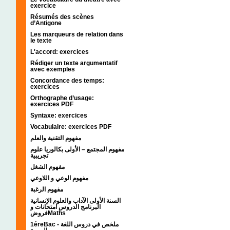
exercice
Résumés des scènes
d’Antigone
Les marqueurs de relation dans
le texte
L'accord: exercices
Rédiger un texte argumentatif
avec exemples
Concordance des temps:
exercices
Orthographe d’usage:
exercices PDF
Syntaxe: exercices
Vocabulaire: exercices PDF
مفهوم التقنية والعلم
مفهوم المجتمع – الأولى بكالوريا علوم
تجريبية
مفهوم الشغل
مفهوم الوعي و اللاوعي
مفهوم الرغبة
السنة الأولى الآداب والعلوم الإنسانية
البرنامج الدروس امتحانات و
فروضMaths
1éreBac - ملخص في دروس اللغة