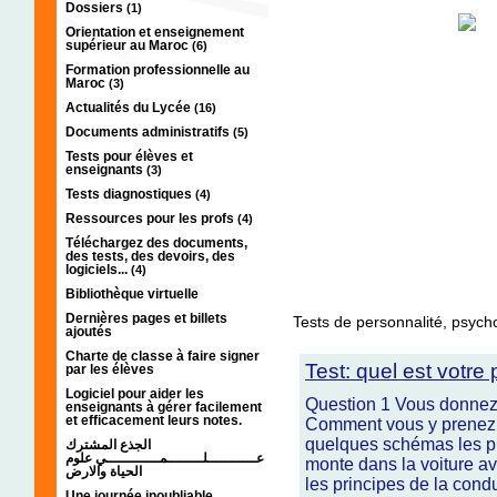
Dossiers
(1)
Orientation et enseignement
supérieur au Maroc
(6)
Formation professionnelle au
Maroc
(3)
Actualités du Lycée
(16)
Documents administratifs
(5)
Tests pour élèves et
enseignants
(3)
Tests diagnostiques
(4)
Ressources pour les profs
(4)
Téléchargez des documents,
des tests, des devoirs, des
logiciels...
(4)
Bibliothèque virtuelle
Dernières pages et billets
Tests de personnalité, psych
ajoutés
Charte de classe à faire signer
Test: quel est votre 
par les élèves
Logiciel pour aider les
Question 1 Vous donnez 
enseignants à gérer facilement
et efficacement leurs notes.
Comment vous y prenez v
quelques schémas les pr
الجذع المشترك
عـــــــــــلــــــــمــــــــــــي علوم
monte dans la voiture a
الحياة والارض
les principes de la condu
Une journée inoubliable