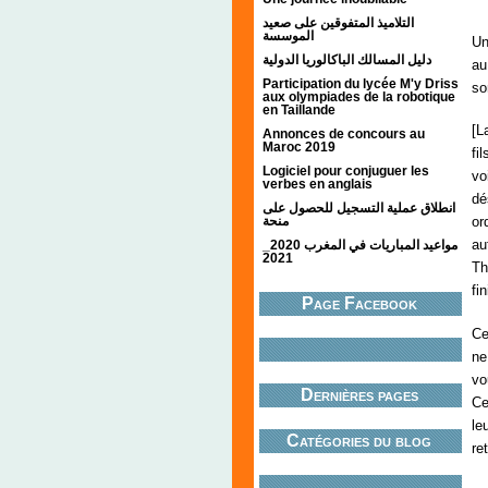
التلاميذ المتفوقين على صعيد
الموسسة
Un
دليل المسالك الباكالوريا الدولية
au
Participation du lycée M'y Driss
so
aux olympiades de la robotique
en Taillande
[L
Annonces de concours au
Maroc 2019
fi
Logiciel pour conjuguer les
vo
verbes en anglais
dé
انطلاق عملية التسجيل للحصول على
منحة
or
au
مواعيد المباريات في المغرب 2020_
2021
Th
fi
Page Facebook
Ce
ne
vo
Dernières pages
Ce
le
Catégories du blog
re