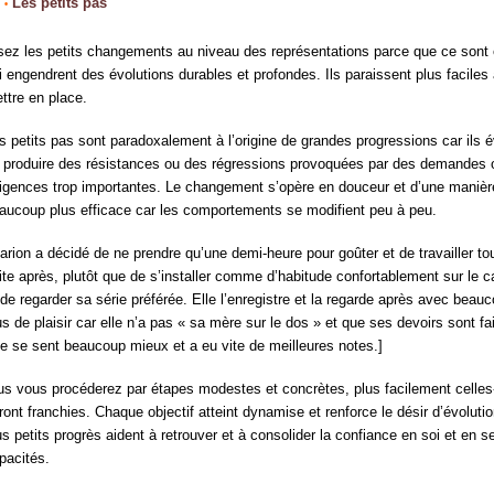
;
Les petits pas
;
•
sez les petits changements au niveau des représentations parce que ce sont
i engendrent des évolutions durables et profondes. Ils paraissent plus faciles
ttre en place.
s petits pas sont paradoxalement à l’origine de grandes progressions car ils é
 produire des résistances ou des régressions provoquées par des demandes 
igences trop importantes. Le changement s’opère en douceur et d’une manièr
aucoup plus efficace car les comportements se modifient peu à peu.
arion a décidé de ne prendre qu’une demi-heure pour goûter et de travailler to
ite après, plutôt que de s’installer comme d’habitude confortablement sur le 
 de regarder sa série préférée. Elle l’enregistre et la regarde après avec beau
us de plaisir car elle n’a pas « sa mère sur le dos » et que ses devoirs sont fai
le se sent beaucoup mieux et a eu vite de meilleures notes.]
us vous procéderez par étapes modestes et concrètes, plus facilement celles
ront franchies. Chaque objectif atteint dynamise et renforce le désir d’évoluti
us petits progrès aident à retrouver et à consolider la confiance en soi et en s
pacités.