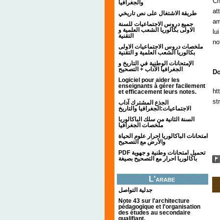
Ch
والجغرافيا
at
طريقة الاشتغال على نص تاريخي
am
جميع دروس الاجتماعيات للسنة
الاولى بكالوريا الشعب العلمية و
lu
التقنية
no
ملخصات دروس الاجتماعيات الاولى
بكالوريا الشعب العلمية و التقنية
الإمتحانات الوطنية في التاريخ و
الجغرافيا الآداب + التصحيح
Do
Logiciel pour aider les
enseignants à gérer facilement
ht
et efficacement leurs notes.
st
الجذع المشترك آداب
الاجتماعيات:الجغرافيا والتاريخ
السنة الثانية من سلك الباكالوريا
ملخصات الجغرافيا
امتحانات الباكالوريا احرار علوم الحياة
والأرض مع التصحيح
PDF تحميل امتحانات وطنية و جهوية
باكالوريا احرار مع التصحيح بصيغة
L'arabe
جدلية التواصل
Note 43 sur l'architecture
pédagogique et l'organisation
des études au secondaire
qualifiant.