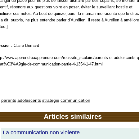
anger de place pour ne plus se laisser distraire par ses copains, se montrer t
tentif, répondre aux questions voire en poser, éviter le surveillant hostile et
éliorer ses notes. Au bout de quinze jours, la maman me raconte que le direc
i a dit, surpris, ne plus entendre parler d’Aurélien. Il reste à Aurélien à amélior
tes.]
ssier :
Claire Bernard
tp://www.apprendreaapprendre.com/reussite_scolaire/parents-et-adolescents-q
rat%C3%A9gie-de-communication-partie-4-1354-1-47.html
parents
adolescents
stratégie
communication
Articles similaires
La communication non violente