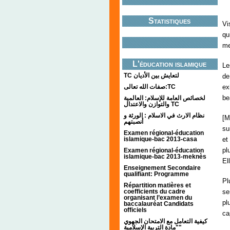
;;;
Statistiques
Vi
qu
me
L'éducation islamique
Le
TC لتعايش بين الأديان
de
ex
صفات الله تعالى:TC
be
لخصائص العامة للإسلام: العالمية
والتوازن والاعتدال TC
نظام الارث في الاسلام : الورثة و
[M
أنصبتهم
su
Examen régional-éducation
islamique-bac 2013-casa
et
pl
Examen régional-éducation
islamique-bac 2013-meknès
El
Enseignement Secondaire
qualifiant: Programme
Pl
Répartition matières et
coefficients du cadre
se
organisant l’examen du
pl
baccalauréat Candidats
officiels
ca
كيفية التعامل مع الامتحان الجهوي
"مادة التربية الإسلامية"