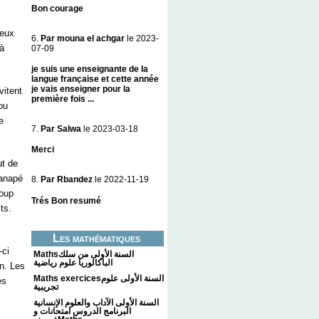
Bon courage
 eux
6.
Par mouna el achgar
le 2023-
 à
07-09
je suis une enseignante de la
langue française et cette année
je vais enseigner pour la
vitent
première fois ...
ou
e
7.
Par Salwa
le 2023-03-18
Merci
ut de
canapé
8.
Par Rbandez
le 2022-11-19
coup
Trés Bon resumé
ts.
Les mathématiques
-ci
Mathsالسنة الأولى من سلك
الباكالوريا علوم رياضية
on. Les
Maths exercicesالسنة الأولى علوم
es
تجريبية
السنة الأولى الآداب والعلوم الإنسانية
البرنامج الدروس امتحانات و