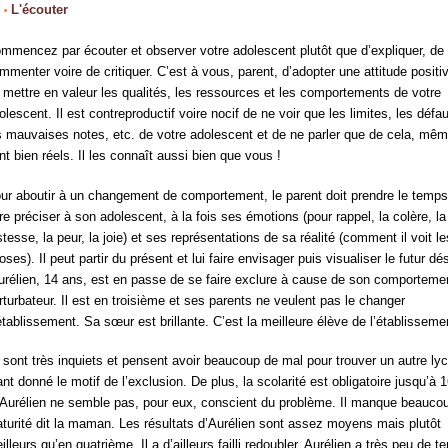
;
L'écouter
;
•
mmencez par écouter et observer votre adolescent plutôt que d’expliquer, de
mmenter voire de critiquer. C’est à vous, parent, d’adopter une attitude positi
 mettre en valeur les qualités, les ressources et les comportements de votre
olescent. Il est contreproductif voire nocif de ne voir que les limites, les défau
s mauvaises notes, etc. de votre adolescent et de ne parler que de cela, même
nt bien réels. Il les connaît aussi bien que vous !
ur aboutir à un changement de comportement, le parent doit prendre le temps
ire préciser à son adolescent, à la fois ses émotions (pour rappel, la colère, la
istesse, la peur, la joie) et ses représentations de sa réalité (comment il voit le
oses). Il peut partir du présent et lui faire envisager puis visualiser le futur dés
urélien, 14 ans, est en passe de se faire exclure à cause de son comporteme
rturbateur. Il est en troisième et ses parents ne veulent pas le changer
établissement. Sa sœur est brillante. C’est la meilleure élève de l’établisseme
s sont très inquiets et pensent avoir beaucoup de mal pour trouver un autre ly
ant donné le motif de l’exclusion. De plus, la scolarité est obligatoire jusqu’à 
 Aurélien ne semble pas, pour eux, conscient du problème. Il manque beauco
turité dit la maman. Les résultats d’Aurélien sont assez moyens mais plutôt
illeurs qu’en quatrième. Il a d’ailleurs failli redoubler. Aurélien a très peu de 