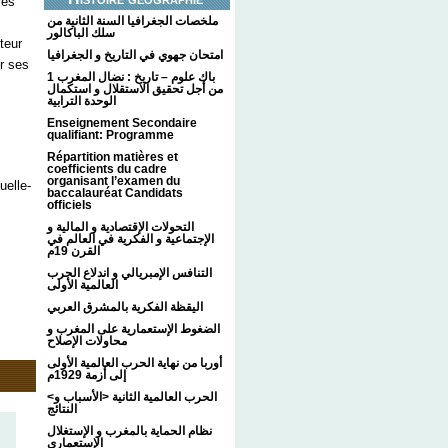
rès
ملخصات الجغرافيا السنة الثانية من
سلك الباكالور
teur
امتحان جهوي في التاريخ و الجغرافيا
er ses
1 باك علوم – تاريخ : نضال المغرب
من أجل تحقيق الاستقلال و استكمال
الوحدة الترابية
Enseignement Secondaire
qualifiant: Programme
Répartition matières et
coefficients du cadre
organisant l’examen du
uelle-
baccalauréat Candidats
officiels
التحولات الإقتصادية و المالية و
الإجتماعية و الفكرية في العالم في
القرن 19م
التنافس الإمبريالي و اندلاع الحرب
العالمية الأولى
اليقظة الفكرية بالمشرق العربي
الضغوط الإستعمارية على المغرب و
محاولات الإصلاح
أوربا من نهاية الحرب العالمية الأولى
إلى أزمة 1929م
<الحرب العالمية الثانية <الأسباب و
النتائج
نظام الحماية بالمغرب و الإستغلال
الإستعماري