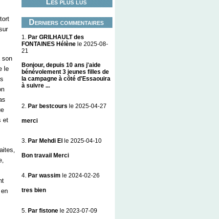
Les plus lus
tort
Derniers commentaires
sur
1.
Par GRILHAULT des
FONTAINES Hélène
le 2025-08-
21
 son
Bonjour, depuis 10 ans j'aide
e le
bénévolement 3 jeunes filles de
es
la campagne à côté d'Essaouira
à suivre ...
on
pas
2.
Par bestcours
le 2025-04-27
ue
s et
merci
3.
Par Mehdi El
le 2025-04-10
aites,
Bon travail Merci
e,
4.
Par wassim
le 2024-02-26
nt
tres bien
 en
5.
Par fistone
le 2023-07-09