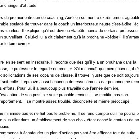
ur changer d’attitude.
rs du premier entretien de coaching, Aurélien se montre extrêmement agréabl
mble soulagé de trouver dans le coach un interlocuteur neutre c'est-à-dire l’é
ns «hurler». Il explique qu’il est devenu «la bête noire» de certains professeur
un surveillant. Celui-ci lui a dit clairement qu’à la prochaine «bêtise», il s’arran
ur le faire «virer».
rélien se sent en insécurité. Il raconte que dès qu’il y a un brouhaha dans la
asse, le professeur le regarde en premier. S’il reconnaît que bien souvent, il r
x sollicitations de ses copains de classe, il trouve injuste que ce soit toujours
i soit collé. Il éprouve aussi beaucoup de ressentiments car personne ne reco
s efforts. Pour lui, il a beaucoup plus travaillé que l’année dernière.
l’évocation de son possible voire probable renvoi s’il se modifie pas son
mportement, il se montre assez troublé, déconcerté et même préoccupé.
 ne minimise pas et ne fuit pas le problème. Il se rend compte qu’il ne pourra p
re plus aller dans un établissement de son choix étant donné le contenu de s
ssier.
 commence à échafauder un plan d’action pouvant être efficace tout de suite