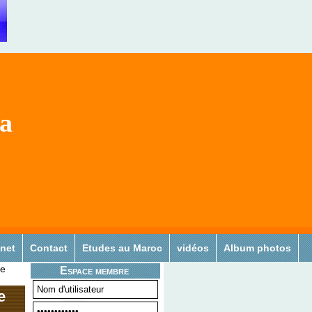
sa
 net
Contact
Etudes au Maroc
vidéos
Album photos
le
Espace membre
e