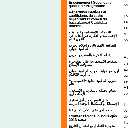
Enseignement Secondaire
po
qualifiant: Programme
Répartition matières et
coefficients du cadre
Lo
organisant l’examen du
se
baccalauréat Candidats
officiels
sa
التحولات الإقتصادية و المالية و
d’
الإجتماعية و الفكرية في العالم في
القرن 19م
po
التنافس الإمبريالي و اندلاع الحرب
العالمية الأولى
اليقظة الفكرية بالمشرق العربي
Au
الضغوط الإستعمارية على المغرب و
cl
محاولات الإصلاح
au
أوربا من نهاية الحرب العالمية الأولى
إلى أزمة 1929م
qu
<الحرب العالمية الثانية <الأسباب و
se
النتائج
A 
نظام الحماية بالمغرب و الإستغلال
co
الإستعماري
نضال المغرب من أجل تحقيق
الإستقلال و استكمال الوحدة الترابية
Il
ملف العولمة و التحديات الراهنة
êt
Examen régional:histoire-géo
do
2013-casa
Il
منهجية التعامل مع امتحان التاريخ