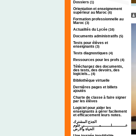
Dossiers
(1)
Orientation et enseignement
supérieur au Maroc
(6)
Formation professionnelle au
Maroc
(3)
Actualités du Lycée
(16)
Documents administratifs
(5)
Tests pour élèves et
enseignants
(3)
Tests diagnostiques
(4)
Ressources pour les profs
(4)
Téléchargez des documents,
des tests, des devoirs, des
logiciels...
(4)
Bibliothèque virtuelle
Dernières pages et billets
ajoutés
Charte de classe à faire signer
par les élèves
Logiciel pour aider les
enseignants à gérer facilement
et efficacement leurs notes.
الجذع المشترك
عـــــــــــلــــــــمــــــــــــي علوم
الحياة والارض
Une journée inoubliable