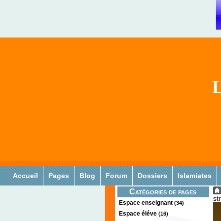
L
Accueil
Pages
Blog
Forum
Dossiers
Islamiates
Catégories de pages
st
Espace enseignant
(34)
Espace éléve
(16)