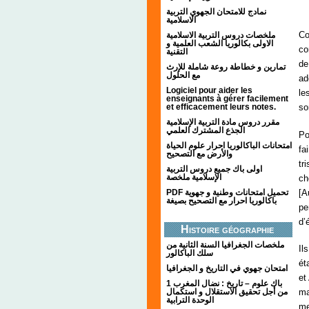
;;;
نمادج للامتحان الجهوي التربية
الاسلامية
Co
ملخصات دروس التربية الاسلامية
الاولى بكالوريا الشعب العلمية و
co
التقنية
de
تمارين و خطاطة روعة شاملة للإرث
مع الحلول
ad
Logiciel pour aider les
le
enseignants à gérer facilement
et efficacement leurs notes.
so
مقرر دروس مادة التربية الإسلامية
الجذع المشترك العلمي
Po
امتحانات الباكالوريا احرار علوم الحياة
fa
والأرض مع التصحيح
tr
اولى باك جميع دروس التربية
الإسلامية ملخصة
ch
[A
PDF تحميل امتحانات وطنية و جهوية
باكالوريا احرار مع التصحيح بصيغة
pe
d’
Histoire géographie
ملخصات الجغرافيا السنة الثانية من
Il
سلك الباكالور
ét
امتحان جهوي في التاريخ و الجغرافيا
et
1 باك علوم – تاريخ : نضال المغرب
ma
من أجل تحقيق الاستقلال و استكمال
الوحدة الترابية
me