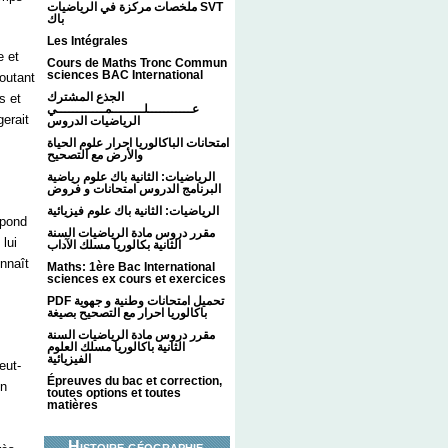
ملخصات مركزة في الرياضيات SVT
باك
Les Intégrales
e et
Cours de Maths Tronc Commun
sciences BAC International
coutant
الجذع المشترك
s et
عـــــــــــلــــــــمــــــــــــي
gerait
الرياضيات الدروس
امتحانات الباكالوريا احرار علوم الحياة
والأرض مع التصحيح
الرياضيات: الثانية باك علوم رياضية
البرنامج الدروس امتحانات و فروض
الرياضيات: الثانية باك علوم فيزيائية
épond
مقرر دروس مادة الرياضيات السنة
 lui
الثانية بكالوريا مسلك الآداب
nnaît
Maths: 1ère Bac International
sciences ex cours et exercices
PDF تحميل امتحانات وطنية و جهوية
باكالوريا احرار مع التصحيح بصيغة
مقرر دروس مادة الرياضيات السنة
الثانية باكالوريا مسلك العلوم
الفيزيائية
eut-
Épreuves du bac et correction,
on
toutes options et toutes
matières
…
Histoire géographie