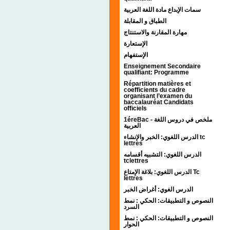
سمات الإبداع مادة اللغة العربية
الطباق و المقابلة
مهارة المقارنة والاستنتاج
الإستعارة
الإستفهام
Enseignement Secondaire
qualifiant: Programme
Répartition matières et
coefficients du cadre
organisant l’examen du
baccalauréat Candidats
officiels
1éreBac - ملخص في دروس اللغة
العربية
الدرس اللغوي: الخبر والإنشاء tc
lettres
الدرس اللغوي: التشبيه أقسامه
tclettres
الدرس اللغوي: بلاغة الإمتاع Tc
lettres
الدرس الغوي: أغراض الخبر
النصوص و التطبيقات: الحكي : نمط
السرد
النصوص و التطبيقات: الحكي : نمط
الحوار