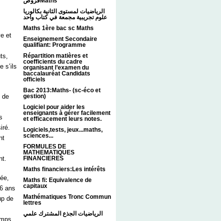
فروضMaths
الرياضيات لمستوى الثانية بكالوريا
علوم تجريبية مجمعة في كتاب واحد
Maths 1ère bac sc Maths
ve et
Enseignement Secondaire
qualifiant: Programme
Répartition matières et
ts,
coefficients du cadre
 s’ils
organisant l’examen du
baccalauréat Candidats
officiels
Bac 2013:Maths- (sc-éco et
 de
gestion)
Logiciel pour aider les
enseignants à gérer facilement
s
et efficacement leurs notes.
iré.
Logiciels,tests, jeux...maths,
sciences...
nt
FORMULES DE
MATHEMATIQUES
nt.
FINANCIERES
Maths financiers:Les intérêts
cée,
Maths fi: Equivalence de
capitaux
16 ans
Mathématiques Tronc Commun
up de
lettres
الرياضيات الجذع المشترك علمي
temps