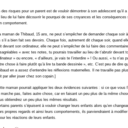
 des risques pour un parent est de vouloir démontrer à son adolescent qu’il a 
 lieu de lui faire découvrir le pourquoi de ses croyances et les conséquences 
n comportement.
a maman de Thibaud, 15 ans, ne peut s’empêcher de demander chaque soir à
ls s’il a bien fait ses devoirs. Chaque fois, autrement dit chaque soir, quand ell
it devant son ordinateur, elle ne peut s’empêcher de lui faire des commentair
sagréables « avec tes notes, tu pourrais travailler au lieu de t’abrutir devant t
dinateur » ou encore, « d’ailleurs, je vais te l’interdire » ! Ou aussi, « tu n’as 
tre chose à faire plutôt qu’à lire ta bande dessinée », etc. C’est peu de dire q
ibaud en a assez d’entendre les réflexions maternelles. Il ne travaille pas plu
nit par aller jouer chez son copain.]
tte maman pourrait appliquer les deux évidences suivantes : si ce que vous f
 marche pas, faites autre chose, car en faisant un peu plus de la même chos
us obtiendrez un peu plus les mêmes résultats.
rtains parents s’épuisent à vouloir changer leurs enfants alors qu’en changea
urs propres regards et ainsi leurs comportements, ils parviendraient à modifier
tour les réactions de leurs enfants.