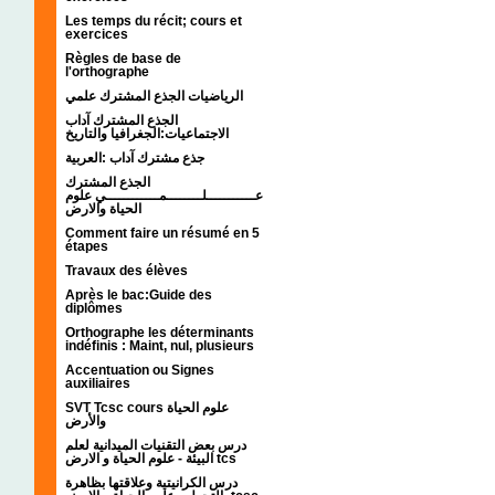
Les temps du récit; cours et
exercices
Règles de base de
l'orthographe
الرياضيات الجذع المشترك علمي
الجذع المشترك آداب
الاجتماعيات:الجغرافيا والتاريخ
جذع مشترك آداب :العربية
الجذع المشترك
عـــــــــــلــــــــمــــــــــــي علوم
الحياة والارض
Comment faire un résumé en 5
étapes
Travaux des élèves
Après le bac:Guide des
diplômes
Orthographe les déterminants
indéfinis : Maint, nul, plusieurs
Accentuation ou Signes
auxiliaires
SVT Tcsc cours علوم الحياة
والأرض
درس بعض التقنيات الميدانية لعلم
البيئة - علوم الحياة و الارض tcs
درس الكرانيتية وعلاقتها بظاهرة