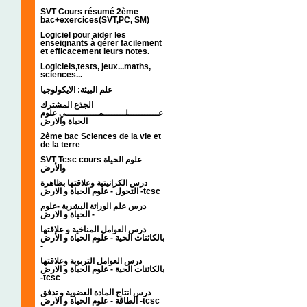
SVT Cours résumé 2ème
bac+exercices(SVT,PC, SM)
Logiciel pour aider les
enseignants à gérer facilement
et efficacement leurs notes.
Logiciels,tests, jeux...maths,
sciences...
علم البيئة: الايكولوجيا
الجذع المشترك
عـــــــــــلــــــــمــــــــــــي علوم
الحياة والارض
2ème bac Sciences de la vie et
de la terre
SVT Tcsc cours علوم الحياة
والأرض
درس الكرانيتية وعلاقتها بظاهرة
التحول - علوم الحياة و الارض -tcsc
درس علم الوراثة البشرية -علوم
الحياة و الارض -
درس العوامل المناخية و علاقتها
بالكائنات الحية - علوم الحياة و الأرض
-
درس العوامل التربوية وعلاقتها
بالكائنات الحية - علوم الحياة و الارض
-tcsc
درس انتاج المادة العضوية و تدفق
الطاقة - علوم الحياة و الارض -tcsc