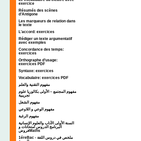
exercice
Résumés des scènes
d’Antigone
Les marqueurs de relation dans
le texte
L'accord: exercices
Rédiger un texte argumentatif
avec exemples
Concordance des temps:
exercices
Orthographe d’usage:
exercices PDF
Syntaxe: exercices
Vocabulaire: exercices PDF
مفهوم التقنية والعلم
مفهوم المجتمع – الأولى بكالوريا علوم
تجريبية
مفهوم الشغل
مفهوم الوعي و اللاوعي
مفهوم الرغبة
السنة الأولى الآداب والعلوم الإنسانية
البرنامج الدروس امتحانات و
فروضMaths
1éreBac - ملخص في دروس اللغة