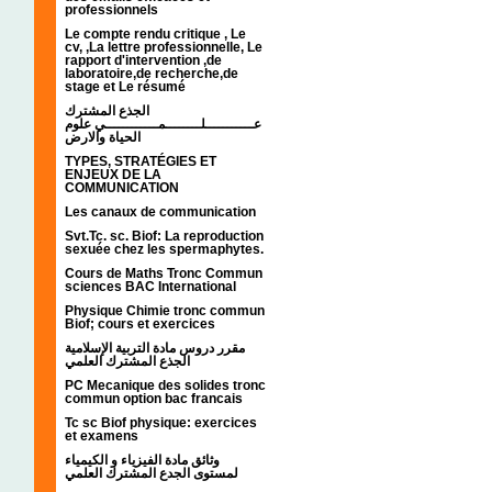
professionnels
Le compte rendu critique , Le
cv, ,La lettre professionnelle, Le
rapport d'intervention ,de
laboratoire,de recherche,de
stage et Le résumé
الجذع المشترك
عـــــــــــلــــــــمــــــــــــي علوم
الحياة والارض
TYPES, STRATÉGIES ET
ENJEUX DE LA
COMMUNICATION
Les canaux de communication
Svt.Tc. sc. Biof: La reproduction
sexuée chez les spermaphytes.
Cours de Maths Tronc Commun
sciences BAC International
Physique Chimie tronc commun
Biof; cours et exercices
مقرر دروس مادة التربية الإسلامية
الجذع المشترك العلمي
PC Mecanique des solides tronc
commun option bac francais
Tc sc Biof physique: exercices
et examens
وثائق مادة الفيزياء و الكيمياء
لمستوى الجدع المشترك العلمي