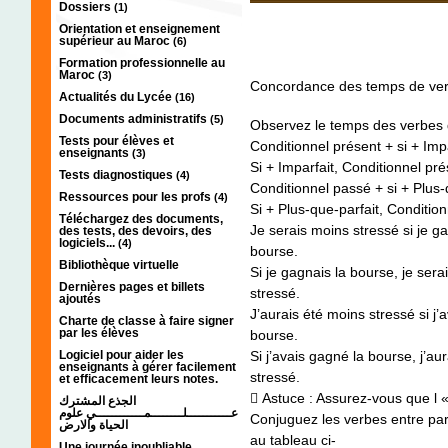
Dossiers
(1)
Orientation et enseignement
supérieur au Maroc
(6)
Formation professionnelle au
Maroc
(3)
Concordance des temps de ve
Actualités du Lycée
(16)
Documents administratifs
(5)
Observez le temps des verbes 
Tests pour élèves et
Conditionnel présent + si + Imp
enseignants
(3)
Si + Imparfait, Conditionnel pr
Tests diagnostiques
(4)
Conditionnel passé + si + Plus-
Ressources pour les profs
(4)
Si + Plus-que-parfait, Conditio
Téléchargez des documents,
Je serais moins stressé si je g
des tests, des devoirs, des
logiciels...
(4)
bourse.
Bibliothèque virtuelle
Si je gagnais la bourse, je ser
Dernières pages et billets
stressé.
ajoutés
J’aurais été moins stressé si j
Charte de classe à faire signer
par les élèves
bourse.
Logiciel pour aider les
Si j’avais gagné la bourse, j’a
enseignants à gérer facilement
stressé.
et efficacement leurs notes.
 Astuce : Assurez-vous que l «s
الجذع المشترك
عـــــــــــلــــــــمــــــــــــي علوم
Conjuguez les verbes entre pa
الحياة والارض
au tableau ci-
Une journée inoubliable