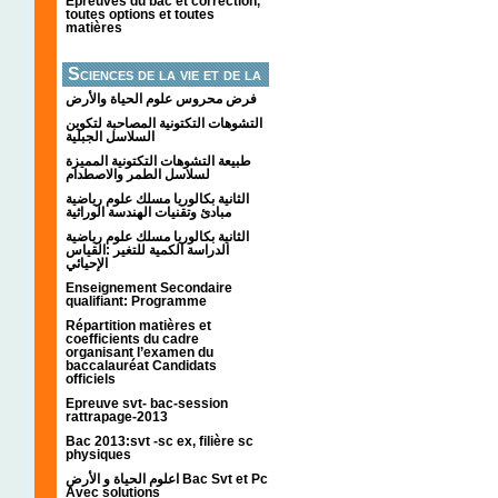
Épreuves du bac et correction,
toutes options et toutes
matières
Sciences de la vie et de la
terre
فرض محروس علوم الحياة والأرض
التشوهات التكتونیة المصاحبة لتكوین
السلاسل الجبلیة
طبيعة التشوهات التكتونية المميزة
لسلاسل الطمر والاصطدام
الثانية بكالوريا مسلك علوم رياضية
مبادئ وتقنيات الهندسة الوراثية
الثانية بكالوريا مسلك علوم رياضية
الدراسة الكمية للتغير :القياس
الإحيائي
Enseignement Secondaire
qualifiant: Programme
Répartition matières et
coefficients du cadre
organisant l’examen du
baccalauréat Candidats
officiels
Epreuve svt- bac-session
rattrapage-2013
Bac 2013:svt -sc ex, filière sc
physiques
اعلوم الحياة و الأرض Bac Svt et Pc
Avec solutions