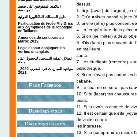
dessus.
التلاميذ المتفوقين على صعيد
الموسسة
1. Si je (avoir) de l’argent, je 
2. Qu’aurais-tu pensé si je te (
دليل المسالك الباكالوريا الدولية
3. Si elle (être) plus concentrée
Participation du lycée M'y Driss
aux olympiades de la robotique
4. La température de la pièce m
en Taillande
5. Si on (se limiter) à deux obje
Annonces de concours au
Maroc 2019
6. S’ils (faire) plus souvent de 
Logiciel pour conjuguer les
en meilleure
verbes en anglais
santé.
انطلاق عملية التسجيل للحصول على
7. Les étudiants (remettre) leurs
منحة
bibliothèque.
مواعيد المباريات في المغرب 2020_
2021
8. Si on n’avait pas coupé les 
cabane.
Page Facebook
9. Le chat ne se serait pas sauv
10. Si tu (lacer) tes chaussur
pieds.
11. Si tu avais la chance de viv
Dernières pages
12. Il est certain que s’ils (voya
de visiter ce qui
Catégories du blog
les intéresse.
13. Si je (comprendre) mieux l’a