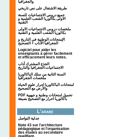
والجغرافيا
طريقة الاشتغال على نص تاريخي
جميع دروس الاجتماعيات للسنة
الاولى بكالوريا الشعب العلمية و
التقنية
ملخصات دروس الاجتماعيات الاولى
بكالوريا الشعب العلمية و التقنية
الإمتحانات الوطنية في التاريخ و
الجغرافيا الآداب + التصحيح
Logiciel pour aider les
enseignants à gérer facilement
et efficacement leurs notes.
الجذع المشترك آداب
الاجتماعيات:الجغرافيا والتاريخ
السنة الثانية من سلك الباكالوريا
ملخصات الجغرافيا
امتحانات الباكالوريا احرار علوم الحياة
والأرض مع التصحيح
PDF تحميل امتحانات وطنية و جهوية
باكالوريا احرار مع التصحيح بصيغة
L'arabe
جدلية التواصل
Note 43 sur l'architecture
pédagogique et l'organisation
des études au secondaire
qualifiant.