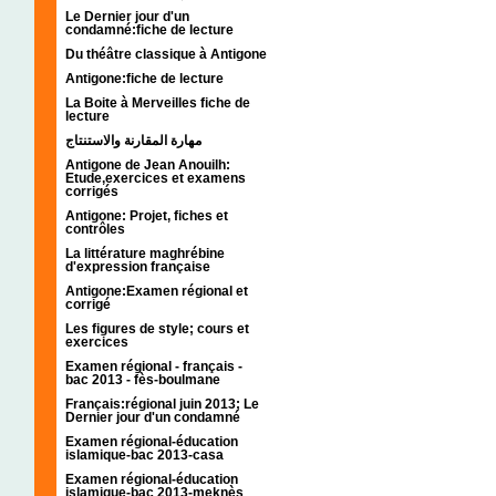
Le Dernier jour d'un
condamné:fiche de lecture
Du théâtre classique à Antigone
Antigone:fiche de lecture
La Boite à Merveilles fiche de
lecture
مهارة المقارنة والاستنتاج
Antigone de Jean Anouilh:
Etude,exercices et examens
corrigés
Antigone: Projet, fiches et
contrôles
La littérature maghrébine
d'expression française
Antigone:Examen régional et
corrigé
Les figures de style; cours et
exercices
Examen régional - français -
bac 2013 - fès-boulmane
Français:régional juin 2013; Le
Dernier jour d'un condamné
Examen régional-éducation
islamique-bac 2013-casa
Examen régional-éducation
islamique-bac 2013-meknès