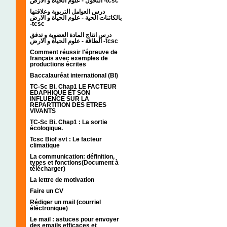
التحول - علوم الحياة و الارض -tcsc
درس العوامل التربوية وعلاقتها
بالكائنات الحية - علوم الحياة و الارض
-tcsc
درس انتاج المادة العضوية و تدفق
الطاقة - علوم الحياة و الارض -tcsc
Comment réussir l'épreuve de
français avec exemples de
productions écrites
Baccalauréat international (BI)
TC-Sc Bi. Chap1 LE FACTEUR
EDAPHIQUE ET SON
INFLUENCE SUR LA
REPARTITION DES ETRES
VIVANTS
TC-Sc Bi. Chap1 : La sortie
écologique.
Tcsc Biof svt : Le facteur
climatique
La communication: définition,
types et fonctions(Document à
télécharger)
La lettre de motivation
Faire un CV
Rédiger un mail (courriel
éléctronique)
Le mail : astuces pour envoyer
des emails efficaces et