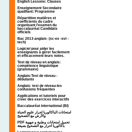
English Lessons: Clauses
Enseignement Secondaire
qualifiant: Programme
Répartition matières et
coefficients du cadre
organisant l’examen du
baccalauréat Candidats
officiels
Bac 2013-anglais- (sc-ex -svt -
tech)
Logiciel pour aider les
enseignants à gérer facilement
et efficacement leurs notes.
Test de niveau en anglais:
compétence linguistique
(grammaire)
Anglais:Test de niveau -
débutants
Anglais: test de niveau-les
confusions fréquentes
Applications et tutoriels pour
créer des exercices interactifs
Baccalauréat international (BI)
امتحانات الباكالوريا احرار علوم الحياة
والأرض مع التصحيح
PDF تحميل امتحانات وطنية و جهوية
باكالوريا احرار مع التصحيح بصيغة