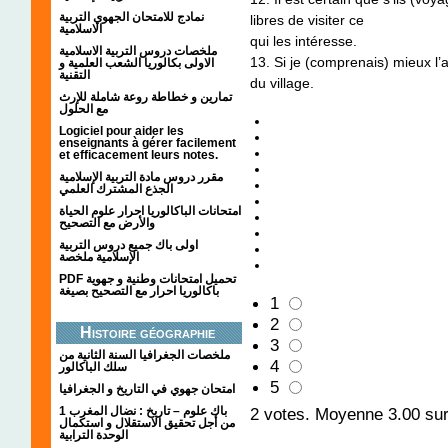
نمادج للامتحان الجهوي التربية
libres de visiter ce
الاسلامية
qui les intéresse.
ملخصات دروس التربية الاسلامية
13. Si je (comprenais) mieux l’a
الاولى بكالوريا الشعب العلمية و
التقنية
du village.
تمارين و خطاطة روعة شاملة للإرث
مع الحلول
Logiciel pour aider les
enseignants à gérer facilement
et efficacement leurs notes.
مقرر دروس مادة التربية الإسلامية
الجذع المشترك العلمي
امتحانات الباكالوريا احرار علوم الحياة
والأرض مع التصحيح
اولى باك جميع دروس التربية
الإسلامية ملخصة
PDF تحميل امتحانات وطنية و جهوية
باكالوريا احرار مع التصحيح بصيغة
1
2
Histoire géographie
3
ملخصات الجغرافيا السنة الثانية من
4
سلك الباكالور
5
امتحان جهوي في التاريخ و الجغرافيا
1 باك علوم – تاريخ : نضال المغرب
2
votes. Moyenne
3.00
sur
من أجل تحقيق الاستقلال و استكمال
الوحدة الترابية