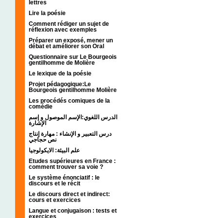
lettres
Lire la poésie
Comment rédiger un sujet de
réflexion avec exemples
Préparer un exposé, mener un
débat et améliorer son Oral
Questionnaire sur Le Bourgeois
gentilhomme de Molière
Le lexique de la poésie
Projet pédagogique:Le
Bourgeois gentilhomme Molière
Les procédés comiques de la
comédie
الدرس اللغوي:الإسم الموصول و إسم
الإشارة
درس التعبير و الإنشاء : مهارة إنتاج
نص حجاجي
علم البيئة: الايكولوجيا
Etudes supérieures en France :
comment trouver sa voie ?
Le système énonciatif : le
discours et le récit
Le discours direct et indirect:
cours et exercices
Langue et conjugaison : tests et
exercices