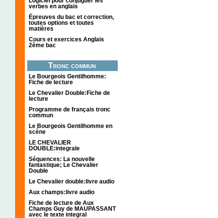
Logiciel pour conjuguer les
verbes en anglais
Épreuves du bac et correction,
toutes options et toutes
matières
Cours et exercices Anglais
2ème bac
Tronc commun
Le Bourgeois Gentilhomme:
Fiche de lecture
Le Chevalier Double:Fiche de
lecture
Programme de français tronc
commun
Le Bourgeois Gentilhomme en
scène
LE CHEVALIER
DOUBLE:integrale
Séquences: La nouvelle
fantastique; Le Chevalier
Double
Le Chevalier double:livre audio
Aux champs:livre audio
Fiche de lecture de Aux
Champs Guy de MAUPASSANT
avec le texte integral