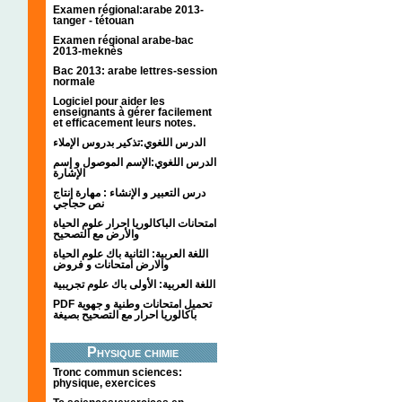
Examen régional:arabe 2013-
tanger - tétouan
Examen régional arabe-bac
2013-meknès
Bac 2013: arabe lettres-session
normale
Logiciel pour aider les
enseignants à gérer facilement
et efficacement leurs notes.
الدرس اللغوي:تذكير بدروس الإملاء
الدرس اللغوي:الإسم الموصول و إسم
الإشارة
درس التعبير و الإنشاء : مهارة إنتاج
نص حجاجي
امتحانات الباكالوريا احرار علوم الحياة
والأرض مع التصحيح
اللغة العربية: الثانية باك علوم الحياة
والارض امتحانات و فروض
اللغة العربية: الأولى باك علوم تجريبية
PDF تحميل امتحانات وطنية و جهوية
باكالوريا احرار مع التصحيح بصيغة
Physique chimie
Tronc commun sciences:
physique, exercices