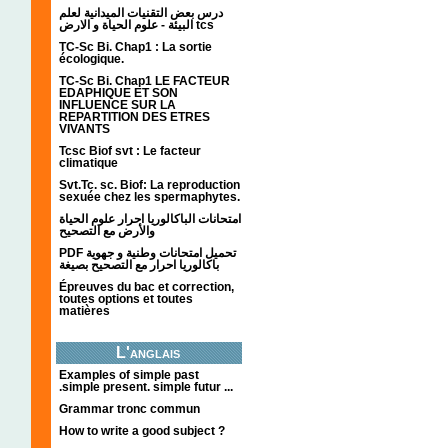
درس بعض التقنيات الميدانية لعلم
البيئة - علوم الحياة و الارض tcs
TC-Sc Bi. Chap1 : La sortie
écologique.
TC-Sc Bi. Chap1 LE FACTEUR
EDAPHIQUE ET SON
INFLUENCE SUR LA
REPARTITION DES ETRES
VIVANTS
Tcsc Biof svt : Le facteur
climatique
Svt.Tc. sc. Biof: La reproduction
sexuée chez les spermaphytes.
امتحانات الباكالوريا احرار علوم الحياة
والأرض مع التصحيح
PDF تحميل امتحانات وطنية و جهوية
باكالوريا احرار مع التصحيح بصيغة
Épreuves du bac et correction,
toutes options et toutes
matières
L'anglais
Examples of simple past
.simple present. simple futur ...
Grammar tronc commun
How to write a good subject ?