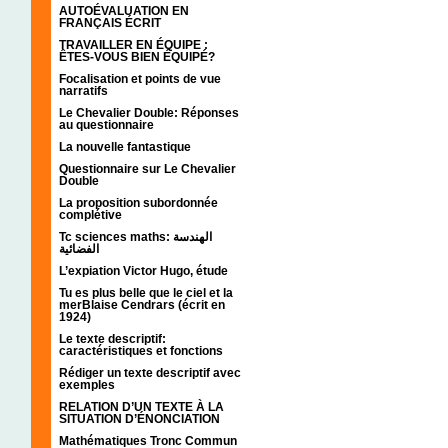
AUTOÉVALUATION EN
FRANÇAIS ÉCRIT
TRAVAILLER EN ÉQUIPE :
ÊTES-VOUS BIEN ÉQUIPÉ?
Focalisation et points de vue
narratifs
Le Chevalier Double: Réponses
au questionnaire
La nouvelle fantastique
Questionnaire sur Le Chevalier
Double
La proposition subordonnée
complétive
Tc sciences maths: الهندسة
الفضائية
L’expiation Victor Hugo, étude
Tu es plus belle que le ciel et la
merBlaise Cendrars (écrit en
1924)
Le texte descriptif:
caractéristiques et fonctions
Rédiger un texte descriptif avec
exemples
RELATION D’UN TEXTE À LA
SITUATION D’ÉNONCIATION
Mathématiques Tronc Commun