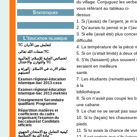
du village. Conjuguez les verb
vous référant au tableau ci-
Statistiques
dessus.
1. Si j’(avais) de l’argent, je m
2. Qu’aurais-tu pensé si je t’(a
3. Si elle (avait été) plus conc
L'éducation islamique
difficulté.
TC لتعايش بين الأديان
4. La température de la pièce m
صفات الله تعالى:TC
5. Si on (s’était limité) à deux 
لخصائص العامة للإسلام: العالمية
6. S’ils (faisaient) plus souvent
والتوازن والاعتدال TC
seraient en meilleure
نظام الارث في الاسلام : الورثة و
santé.
أنصبتهم
7. Les étudiants (remettraient) l
Examen régional-éducation
islamique-bac 2013-casa
à la
Examen régional-éducation
bibliothèque.
islamique-bac 2013-meknès
8. Si on n’avait pas coupé les b
Enseignement Secondaire
qualifiant: Programme
une cabane.
Répartition matières et
9. Le chat ne se serait pas sauv
coefficients du cadre
10. Si tu (laçais) tes chaussu
organisant l’examen du
baccalauréat Candidats
pieds.
officiels
11. Si tu avais la chance de viv
كيفية التعامل مع الامتحان الجهوي
"مادة التربية الإسلامية"
12. Il est certain que s’ils (voy