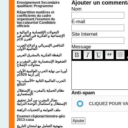
Ajouter un comment
Enseignement Secondaire
qualifiant: Programme
Nom
Répartition matières et
coefficients du cadre
organisant l’examen du
E-mail
baccalauréat Candidats
officiels
التحولات الإقتصادية و المالية و
Site Internet
الإجتماعية و الفكرية في العالم في
القرن 19م
التنافس الإمبريالي و اندلاع الحرب
Message
العالمية الأولى
اليقظة الفكرية بالمشرق العربي
الضغوط الإستعمارية على المغرب و
محاولات الإصلاح
أوربا من نهاية الحرب العالمية الأولى
إلى أزمة 1929م
<الحرب العالمية الثانية <الأسباب و
النتائج
نظام الحماية بالمغرب و الإستغلال
Anti-spam
الإستعماري
نضال المغرب من أجل تحقيق
CLIQUEZ POUR V
الإستقلال و استكمال الوحدة الترابية
ملف العولمة و التحديات الراهنة
Examen régional:histoire-géo
2013-casa
منهجية التعامل مع امتحان التاريخ