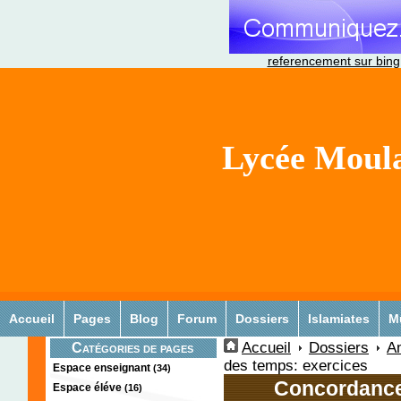
referencement sur bing
Lycée Moula
Accueil
Pages
Blog
Forum
Dossiers
Islamiates
M
Accueil
Dossiers
Am
Catégories de pages
des temps: exercices
Espace enseignant
(34)
Concordance
Espace éléve
(16)