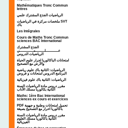
Mathématiques Tronc Commun
lettres
الرياضيات الجذع المشترك علمي
ملخصات مركزة في الرياضيات SVT
باك
Les Intégrales
Cours de Maths Tronc Commun
sciences BAC International
الجذع المشترك
عـــــــــــلــــــــمــــــــــــي
الرياضيات الدروس
امتحانات الباكالوريا احرار علوم الحياة
والأرض مع التصحيح
الرياضيات: الثانية باك علوم رياضية
البرنامج الدروس امتحانات و فروض
الرياضيات: الثانية باك علوم فيزيائية
مقرر دروس مادة الرياضيات السنة
الثانية بكالوريا مسلك الآداب
Maths: 1ère Bac International
sciences ex cours et exercices
PDF تحميل امتحانات وطنية و جهوية
باكالوريا احرار مع التصحيح بصيغة
مقرر دروس مادة الرياضيات السنة
الثانية باكالوريا مسلك العلوم
الفيزيائية