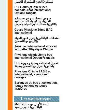
لمستوى الجدع المشترك العلمي
PC Cours et exercices
baccalauréat international
Option Français
دروس امتحانات و فروض مادة
الفيزياء والكيمياء السنة الثانية
باكالوريا مسلك علوم الحياة والأرض
Cours Physique 2ème BAC
International
امتحانات الباكالوريا احرار علوم الحياة
والأرض مع التصحيح
1ère bac international sc ex et
sc maths: Physique Chimie
Physique chimie 2ème bac
international Option Français
PDF تحميل امتحانات وطنية و جهوية
باكالوريا احرار مع التصحيح بصيغة
Physique Chimie 2AS Bac
International; exercices
corriges
Épreuves du bac et correction,
toutes options et toutes
matières
Les mathématiques
Mathsالسنة الأولى من سلك
الباكالوريا علوم رياضية