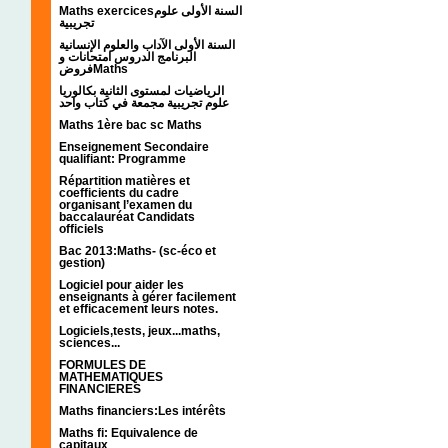
Maths exercicesالسنة الأولى علوم
تجريبية
السنة الأولى الآداب والعلوم الإنسانية
البرنامج الدروس امتحانات و
فروضMaths
الرياضيات لمستوى الثانية بكالوريا
علوم تجريبية مجمعة في كتاب واحد
Maths 1ère bac sc Maths
Enseignement Secondaire
qualifiant: Programme
Répartition matières et
coefficients du cadre
organisant l’examen du
baccalauréat Candidats
officiels
Bac 2013:Maths- (sc-éco et
gestion)
Logiciel pour aider les
enseignants à gérer facilement
et efficacement leurs notes.
Logiciels,tests, jeux...maths,
sciences...
FORMULES DE
MATHEMATIQUES
FINANCIERES
Maths financiers:Les intérêts
Maths fi: Equivalence de
capitaux