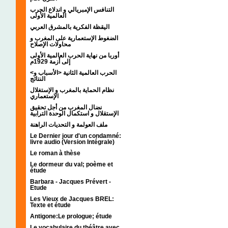
التنافس الإمبريالي و اندلاع الحرب
العالمية الأولى
اليقظة الفكرية بالمشرق العربي
الضغوط الإستعمارية على المغرب و
محاولات الإصلاح
أوربا من نهاية الحرب العالمية الأولى
إلى أزمة 1929م
<الحرب العالمية الثانية <الأسباب و
النتائج
نظام الحماية بالمغرب و الإستغلال
الإستعماري
نضال المغرب من أجل تحقيق
الإستقلال و استكمال الوحدة الترابية
ملف العولمة و التحديات الراهنة
Le Dernier jour d'un condamné:
livre audio (Version Intégrale)
Le roman à thèse
Le dormeur du val; poème et
étude
Barbara - Jacques Prévert -
Etude
Les Vieux de Jacques BREL:
Texte et étude
Antigone:Le prologue; étude
Le vocabulaire du théâtre avec