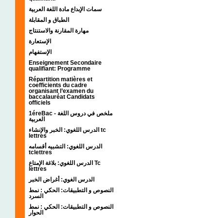
سمات الإبداع مادة اللغة العربية
الطباق و المقابلة
مهارة المقارنة والاستنتاج
الإستعارة
الإستفهام
Enseignement Secondaire
qualifiant: Programme
Répartition matières et
coefficients du cadre
organisant l’examen du
baccalauréat Candidats
officiels
1éreBac - ملخص في دروس اللغة
العربية
الدرس اللغوي: الخبر والإنشاء tc
lettres
الدرس اللغوي: التشبيه أقسامه
tclettres
الدرس اللغوي: بلاغة الإمتاع Tc
lettres
الدرس الغوي: أغراض الخبر
النصوص و التطبيقات: الحكي : نمط
السرد
النصوص و التطبيقات: الحكي : نمط
الحوار