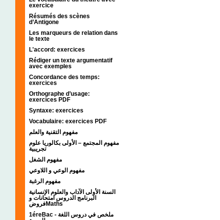
exercice
Résumés des scènes
d’Antigone
Les marqueurs de relation dans
le texte
L'accord: exercices
Rédiger un texte argumentatif
avec exemples
Concordance des temps:
exercices
Orthographe d’usage:
exercices PDF
Syntaxe: exercices
Vocabulaire: exercices PDF
مفهوم التقنية والعلم
مفهوم المجتمع – الأولى بكالوريا علوم
تجريبية
مفهوم الشغل
مفهوم الوعي و اللاوعي
مفهوم الرغبة
السنة الأولى الآداب والعلوم الإنسانية
البرنامج الدروس امتحانات و
فروضMaths
1éreBac - ملخص في دروس اللغة