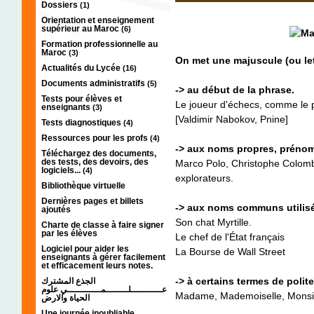
Dossiers
(1)
Orientation et enseignement
supérieur au Maroc
(6)
Formation professionnelle au
Maroc
(3)
On met une majuscule (ou lett
Actualités du Lycée
(16)
Documents administratifs
(5)
-> au début de la phrase.
Tests pour élèves et
Le joueur d'échecs, comme le p
enseignants
(3)
[Valdimir Nabokov, Pnine]
Tests diagnostiques
(4)
Ressources pour les profs
(4)
-> aux noms propres, préno
Téléchargez des documents,
des tests, des devoirs, des
Marco Polo, Christophe Colomb
logiciels...
(4)
explorateurs
.
Bibliothèque virtuelle
Dernières pages et billets
-> aux noms communs utili
ajoutés
Son
chat
Myrtille.
Charte de classe à faire signer
par les élèves
Le chef de l'État français
Logiciel pour aider les
La Bourse de
Wall Street
enseignants à gérer facilement
et efficacement leurs notes.
-> à certains termes de polit
الجذع المشترك
عـــــــــــلــــــــمــــــــــــي علوم
Madame, Mademoiselle, Monsi
الحياة والارض
Une journée inoubliable