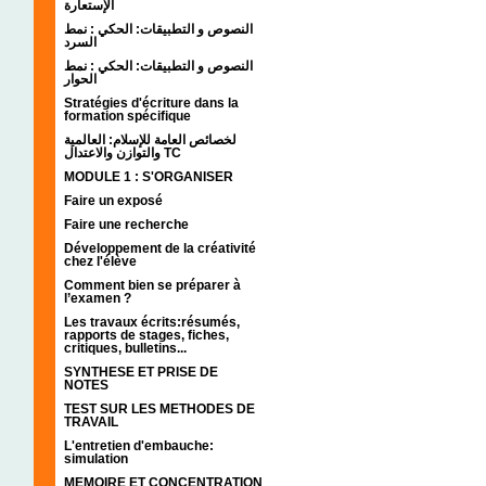
الإستعارة
النصوص و التطبيقات: الحكي : نمط
السرد
النصوص و التطبيقات: الحكي : نمط
الحوار
Stratégies d'écriture dans la
formation spécifique
لخصائص العامة للإسلام: العالمية
والتوازن والاعتدال TC
MODULE 1 : S'ORGANISER
Faire un exposé
Faire une recherche
Développement de la créativité
chez l'élève
Comment bien se préparer à
l’examen ?
Les travaux écrits:résumés,
rapports de stages, fiches,
critiques, bulletins...
SYNTHESE ET PRISE DE
NOTES
TEST SUR LES METHODES DE
TRAVAIL
L'entretien d'embauche:
simulation
MEMOIRE ET CONCENTRATION