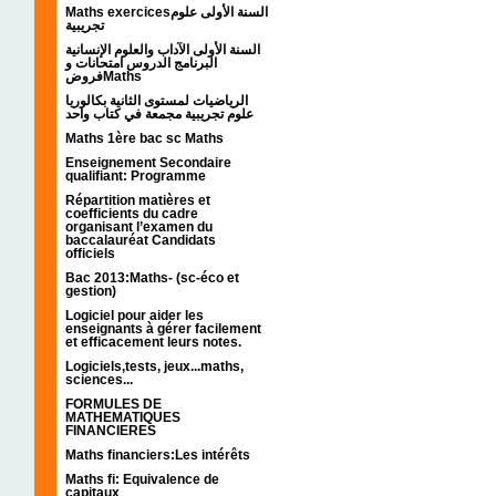
Maths exercicesالسنة الأولى علوم
تجريبية
السنة الأولى الآداب والعلوم الإنسانية
البرنامج الدروس امتحانات و
فروضMaths
الرياضيات لمستوى الثانية بكالوريا
علوم تجريبية مجمعة في كتاب واحد
Maths 1ère bac sc Maths
Enseignement Secondaire
qualifiant: Programme
Répartition matières et
coefficients du cadre
organisant l’examen du
baccalauréat Candidats
officiels
Bac 2013:Maths- (sc-éco et
gestion)
Logiciel pour aider les
enseignants à gérer facilement
et efficacement leurs notes.
Logiciels,tests, jeux...maths,
sciences...
FORMULES DE
MATHEMATIQUES
FINANCIERES
Maths financiers:Les intérêts
Maths fi: Equivalence de
capitaux