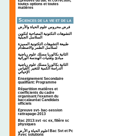
Épreuves du bac et correction,
toutes options et toutes
matières
Sciences de la vie et de la
terre
فرض محروس علوم الحياة والأرض
التشوهات التكتونیة المصاحبة لتكوین
السلاسل الجبلیة
طبيعة التشوهات التكتونية المميزة
لسلاسل الطمر والاصطدام
الثانية بكالوريا مسلك علوم رياضية
مبادئ وتقنيات الهندسة الوراثية
الثانية بكالوريا مسلك علوم رياضية
الدراسة الكمية للتغير :القياس
الإحيائي
Enseignement Secondaire
qualifiant: Programme
Répartition matières et
coefficients du cadre
organisant l’examen du
baccalauréat Candidats
officiels
Epreuve svt- bac-session
rattrapage-2013
Bac 2013:svt -sc ex, filière sc
physiques
اعلوم الحياة و الأرض Bac Svt et Pc
Avec solutions