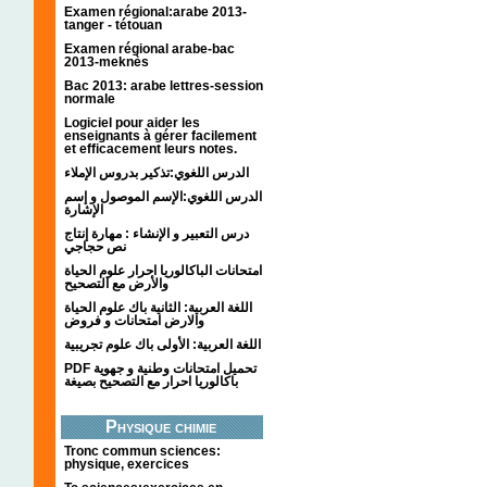
Examen régional:arabe 2013-
tanger - tétouan
Examen régional arabe-bac
2013-meknès
Bac 2013: arabe lettres-session
normale
Logiciel pour aider les
enseignants à gérer facilement
et efficacement leurs notes.
الدرس اللغوي:تذكير بدروس الإملاء
الدرس اللغوي:الإسم الموصول و إسم
الإشارة
درس التعبير و الإنشاء : مهارة إنتاج
نص حجاجي
امتحانات الباكالوريا احرار علوم الحياة
والأرض مع التصحيح
اللغة العربية: الثانية باك علوم الحياة
والارض امتحانات و فروض
اللغة العربية: الأولى باك علوم تجريبية
PDF تحميل امتحانات وطنية و جهوية
باكالوريا احرار مع التصحيح بصيغة
Physique chimie
Tronc commun sciences:
physique, exercices