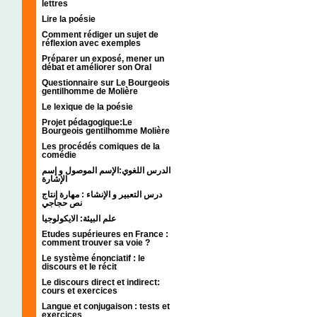
lettres
Lire la poésie
Comment rédiger un sujet de
réflexion avec exemples
Préparer un exposé, mener un
débat et améliorer son Oral
Questionnaire sur Le Bourgeois
gentilhomme de Molière
Le lexique de la poésie
Projet pédagogique:Le
Bourgeois gentilhomme Molière
Les procédés comiques de la
comédie
الدرس اللغوي:الإسم الموصول و إسم
الإشارة
درس التعبير و الإنشاء : مهارة إنتاج
نص حجاجي
علم البيئة: الايكولوجيا
Etudes supérieures en France :
comment trouver sa voie ?
Le système énonciatif : le
discours et le récit
Le discours direct et indirect:
cours et exercices
Langue et conjugaison : tests et
exercices