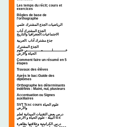
Les temps du récit; cours et
exercices
Règles de base de
l'orthographe
الرياضيات الجذع المشترك علمي
الجذع المشترك آداب
الاجتماعيات:الجغرافيا والتاريخ
جذع مشترك آداب :العربية
الجذع المشترك
عـــــــــــلــــــــمــــــــــــي علوم
الحياة والارض
Comment faire un résumé en 5
étapes
Travaux des élèves
Après le bac:Guide des
diplômes
Orthographe les déterminants
indéfinis : Maint, nul, plusieurs
Accentuation ou Signes
auxiliaires
SVT Tcsc cours علوم الحياة
والأرض
درس بعض التقنيات الميدانية لعلم
البيئة - علوم الحياة و الارض tcs
درس الكرانيتية وعلاقتها بظاهرة