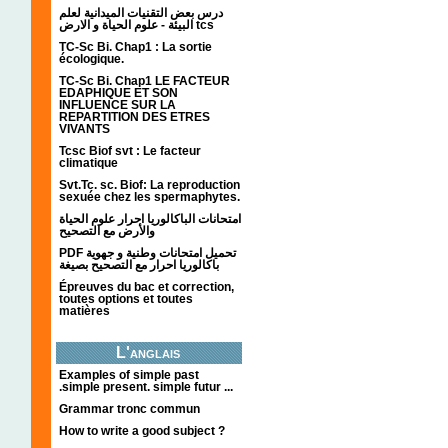
درس بعض التقنيات الميدانية لعلم
البيئة - علوم الحياة و الارض tcs
TC-Sc Bi. Chap1 : La sortie
écologique.
TC-Sc Bi. Chap1 LE FACTEUR
EDAPHIQUE ET SON
INFLUENCE SUR LA
REPARTITION DES ETRES
VIVANTS
Tcsc Biof svt : Le facteur
climatique
Svt.Tc. sc. Biof: La reproduction
sexuée chez les spermaphytes.
امتحانات الباكالوريا احرار علوم الحياة
والأرض مع التصحيح
PDF تحميل امتحانات وطنية و جهوية
باكالوريا احرار مع التصحيح بصيغة
Épreuves du bac et correction,
toutes options et toutes
matières
L'anglais
Examples of simple past
.simple present. simple futur ...
Grammar tronc commun
How to write a good subject ?