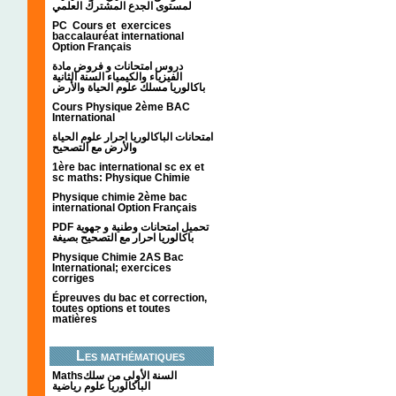
لمستوى الجدع المشترك العلمي
PC Cours et exercices
baccalauréat international
Option Français
دروس امتحانات و فروض مادة
الفيزياء والكيمياء السنة الثانية
باكالوريا مسلك علوم الحياة والأرض
Cours Physique 2ème BAC
International
امتحانات الباكالوريا احرار علوم الحياة
والأرض مع التصحيح
1ère bac international sc ex et
sc maths: Physique Chimie
Physique chimie 2ème bac
international Option Français
PDF تحميل امتحانات وطنية و جهوية
باكالوريا احرار مع التصحيح بصيغة
Physique Chimie 2AS Bac
International; exercices
corriges
Épreuves du bac et correction,
toutes options et toutes
matières
Les mathématiques
Mathsالسنة الأولى من سلك
الباكالوريا علوم رياضية