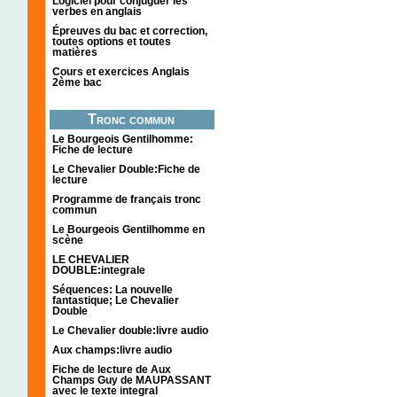
Logiciel pour conjuguer les
verbes en anglais
Épreuves du bac et correction,
toutes options et toutes
matières
Cours et exercices Anglais
2ème bac
Tronc commun
Le Bourgeois Gentilhomme:
Fiche de lecture
Le Chevalier Double:Fiche de
lecture
Programme de français tronc
commun
Le Bourgeois Gentilhomme en
scène
LE CHEVALIER
DOUBLE:integrale
Séquences: La nouvelle
fantastique; Le Chevalier
Double
Le Chevalier double:livre audio
Aux champs:livre audio
Fiche de lecture de Aux
Champs Guy de MAUPASSANT
avec le texte integral