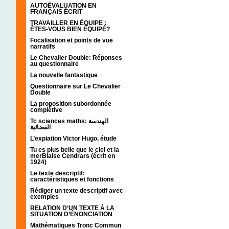
AUTOÉVALUATION EN
FRANÇAIS ÉCRIT
TRAVAILLER EN ÉQUIPE :
ÊTES-VOUS BIEN ÉQUIPÉ?
Focalisation et points de vue
narratifs
Le Chevalier Double: Réponses
au questionnaire
La nouvelle fantastique
Questionnaire sur Le Chevalier
Double
La proposition subordonnée
complétive
Tc sciences maths: الهندسة
الفضائية
L’expiation Victor Hugo, étude
Tu es plus belle que le ciel et la
merBlaise Cendrars (écrit en
1924)
Le texte descriptif:
caractéristiques et fonctions
Rédiger un texte descriptif avec
exemples
RELATION D’UN TEXTE À LA
SITUATION D’ÉNONCIATION
Mathématiques Tronc Commun