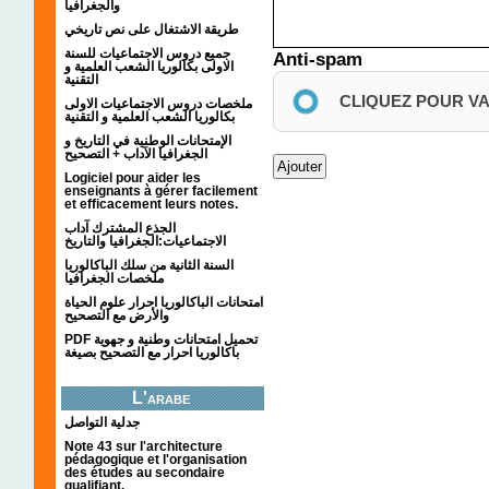
والجغرافيا
طريقة الاشتغال على نص تاريخي
جميع دروس الاجتماعيات للسنة
Anti-spam
الاولى بكالوريا الشعب العلمية و
التقنية
CLIQUEZ POUR V
ملخصات دروس الاجتماعيات الاولى
بكالوريا الشعب العلمية و التقنية
الإمتحانات الوطنية في التاريخ و
الجغرافيا الآداب + التصحيح
Logiciel pour aider les
enseignants à gérer facilement
et efficacement leurs notes.
الجذع المشترك آداب
الاجتماعيات:الجغرافيا والتاريخ
السنة الثانية من سلك الباكالوريا
ملخصات الجغرافيا
امتحانات الباكالوريا احرار علوم الحياة
والأرض مع التصحيح
PDF تحميل امتحانات وطنية و جهوية
باكالوريا احرار مع التصحيح بصيغة
L'arabe
جدلية التواصل
Note 43 sur l'architecture
pédagogique et l'organisation
des études au secondaire
qualifiant.