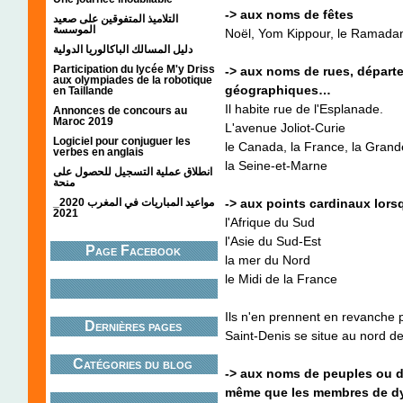
-> aux noms de fêtes
التلاميذ المتفوقين على صعيد
الموسسة
Noël, Yom Kippour, le Ramad
دليل المسالك الباكالوريا الدولية
Participation du lycée M'y Driss
-> aux noms de rues, départe
aux olympiades de la robotique
géographiques…
en Taillande
Il habite rue de l'Esplanade.
Annonces de concours au
Maroc 2019
L'avenue Joliot-Curie
Logiciel pour conjuguer les
le Canada, la France, la Grand
verbes en anglais
la Seine-et-Marne
انطلاق عملية التسجيل للحصول على
منحة
مواعيد المباريات في المغرب 2020_
-> aux points cardinaux lors
2021
l'Afrique du Sud
l'Asie du Sud-Est
Page Facebook
la mer
du Nord
le Midi de la France
Ils n'en prennent en revanche p
Dernières pages
Saint-Denis se situe au nord de
Catégories du blog
-> aux noms de peuples ou d
même que les membres de dy