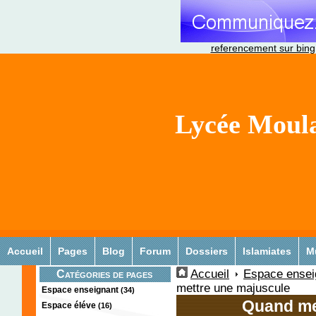
referencement sur bing
Lycée Moula
Accueil
Pages
Blog
Forum
Dossiers
Islamiates
M
Accueil
Espace ensei
Catégories de pages
mettre une majuscule
Espace enseignant
(34)
Quand me
Espace éléve
(16)