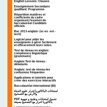
English Lessons: Clauses
Enseignement Secondaire
qualifiant: Programme
Répartition matières et
coefficients du cadre
organisant l’examen du
baccalauréat Candidats
officiels
Bac 2013-anglais- (sc-ex -svt -
tech)
Logiciel pour aider les
enseignants à gérer facilement
et efficacement leurs notes.
Test de niveau en anglais:
compétence linguistique
(grammaire)
Anglais:Test de niveau -
débutants
Anglais: test de niveau-les
confusions fréquentes
Applications et tutoriels pour
créer des exercices interactifs
Baccalauréat international (BI)
امتحانات الباكالوريا احرار علوم الحياة
والأرض مع التصحيح
PDF تحميل امتحانات وطنية و جهوية
باكالوريا احرار مع التصحيح بصيغة