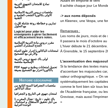
Autant en emporte le vent
نمادج للامتحان الجهوي التربية
Il achète chaque
jour Le
Mond
الاسلامية
ملخصات دروس التربية الاسلامية
الاولى بكالوريا الشعب العلمية و
-> aux noms déposés
التقنية
un Kleenex, une Vespa, une fe
تمارين و خطاطة روعة شاملة للإرث
مع الحلول
Remarques :
Logiciel pour aider les
enseignants à gérer facilement
Les noms de jours, mois et de 
et efficacement leurs notes.
Il passera le mois d'octobre a
مقرر دروس مادة التربية الإسلامية
الجذع المشترك العلمي
L'hiver débute le 21 décembre.
امتحانات الباكالوريا احرار علوم الحياة
À Grenoble, le 15 septembre 
والأرض مع التصحيح
اولى باك جميع دروس التربية
L'accentuation des majuscu
الإسلامية ملخصة
Si la tendance des textes manus
PDF تحميل امتحانات وطنية و جهوية
باكالوريا احرار مع التصحيح بصيغة
d'accentuer les majuscules
car
valeur orthographique. « On vei
Histoire géographie
systématiquement les capitales
ملخصات الجغرافيا السنة الثانية من
comme le font bien sûr tous les
سلك الباكالور
de l'Académie française, ou l
امتحان جهوي في التاريخ و الجغرافيا
Grevisse, mais aussi l'Imprimeri
1 باك علوم – تاريخ : نضال المغرب
»
من أجل تحقيق الاستقلال و استكمال
الوحدة الترابية