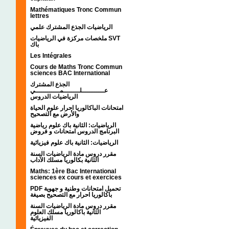
Mathématiques Tronc Commun
lettres
الرياضيات الجذع المشترك علمي
ملخصات مركزة في الرياضيات SVT
باك
Les Intégrales
Cours de Maths Tronc Commun
sciences BAC International
الجذع المشترك
عـــــــــــلــــــــمــــــــــــي
الرياضيات الدروس
امتحانات الباكالوريا احرار علوم الحياة
والأرض مع التصحيح
الرياضيات: الثانية باك علوم رياضية
البرنامج الدروس امتحانات و فروض
الرياضيات: الثانية باك علوم فيزيائية
مقرر دروس مادة الرياضيات السنة
الثانية بكالوريا مسلك الآداب
Maths: 1ère Bac International
sciences ex cours et exercices
PDF تحميل امتحانات وطنية و جهوية
باكالوريا احرار مع التصحيح بصيغة
مقرر دروس مادة الرياضيات السنة
الثانية باكالوريا مسلك العلوم
الفيزيائية