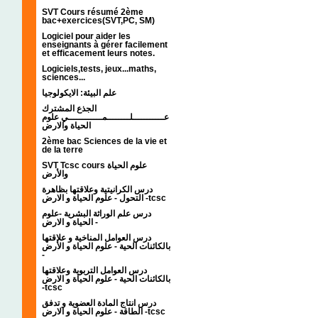
SVT Cours résumé 2ème
bac+exercices(SVT,PC, SM)
Logiciel pour aider les
enseignants à gérer facilement
et efficacement leurs notes.
Logiciels,tests, jeux...maths,
sciences...
علم البيئة: الايكولوجيا
الجذع المشترك
عـــــــــــلــــــــمــــــــــــي علوم
الحياة والارض
2ème bac Sciences de la vie et
de la terre
SVT Tcsc cours علوم الحياة
والأرض
درس الكرانيتية وعلاقتها بظاهرة
التحول - علوم الحياة و الارض -tcsc
درس علم الوراثة البشرية -علوم
الحياة و الارض -
درس العوامل المناخية و علاقتها
بالكائنات الحية - علوم الحياة و الأرض
-
درس العوامل التربوية وعلاقتها
بالكائنات الحية - علوم الحياة و الارض
-tcsc
درس انتاج المادة العضوية و تدفق
الطاقة - علوم الحياة و الارض -tcsc