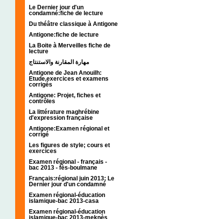
Le Dernier jour d'un
condamné:fiche de lecture
Du théâtre classique à Antigone
Antigone:fiche de lecture
La Boite à Merveilles fiche de
lecture
مهارة المقارنة والاستنتاج
Antigone de Jean Anouilh:
Etude,exercices et examens
corrigés
Antigone: Projet, fiches et
contrôles
La littérature maghrébine
d'expression française
Antigone:Examen régional et
corrigé
Les figures de style; cours et
exercices
Examen régional - français -
bac 2013 - fès-boulmane
Français:régional juin 2013; Le
Dernier jour d'un condamné
Examen régional-éducation
islamique-bac 2013-casa
Examen régional-éducation
islamique-bac 2013-meknès