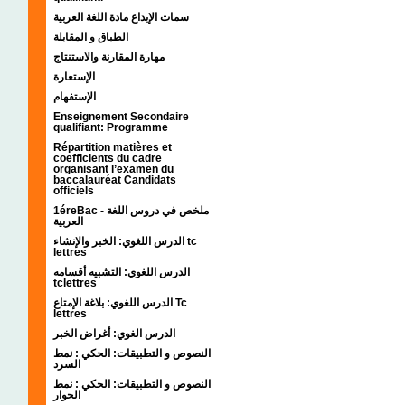
سمات الإبداع مادة اللغة العربية
الطباق و المقابلة
مهارة المقارنة والاستنتاج
الإستعارة
الإستفهام
Enseignement Secondaire
qualifiant: Programme
Répartition matières et
coefficients du cadre
organisant l’examen du
baccalauréat Candidats
officiels
1éreBac - ملخص في دروس اللغة
العربية
الدرس اللغوي: الخبر والإنشاء tc
lettres
الدرس اللغوي: التشبيه أقسامه
tclettres
الدرس اللغوي: بلاغة الإمتاع Tc
lettres
الدرس الغوي: أغراض الخبر
النصوص و التطبيقات: الحكي : نمط
السرد
النصوص و التطبيقات: الحكي : نمط
الحوار