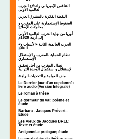
التنافس الإمبريالي و اندلاع الحرب
العالمية الأولى
اليقظة الفكرية بالمشرق العربي
الضغوط الإستعمارية على المغرب و
محاولات الإصلاح
أوربا من نهاية الحرب العالمية الأولى
إلى أزمة 1929م
<الحرب العالمية الثانية <الأسباب و
النتائج
نظام الحماية بالمغرب و الإستغلال
الإستعماري
نضال المغرب من أجل تحقيق
الإستقلال و استكمال الوحدة الترابية
ملف العولمة و التحديات الراهنة
Le Dernier jour d'un condamné:
livre audio (Version Intégrale)
Le roman à thèse
Le dormeur du val; poème et
étude
Barbara - Jacques Prévert -
Etude
Les Vieux de Jacques BREL:
Texte et étude
Antigone:Le prologue; étude
Le vocabulaire du théâtre avec