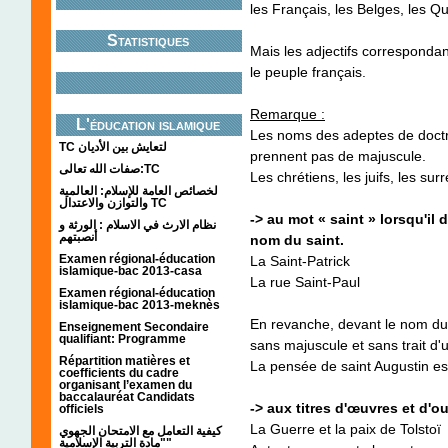
les Français, les Belges, les Q
Statistiques
Mais les adjectifs corresponda
le peuple français.
Remarque :
L'éducation islamique
Les noms des adeptes de doctri
TC لتعايش بين الأديان
prennent pas de majuscule.
صفات الله تعالى:TC
Les chrétiens, les juifs, les surr
لخصائص العامة للإسلام: العالمية
والتوازن والاعتدال TC
-> au mot « saint » lorsqu'il d
نظام الارث في الاسلام : الورثة و
أنصبتهم
nom du saint.
Examen régional-éducation
La Saint-Patrick
islamique-bac 2013-casa
La
rue Saint
-Paul
Examen régional-éducation
islamique-bac 2013-meknès
En revanche, devant le nom du p
Enseignement Secondaire
qualifiant: Programme
sans majuscule et sans trait d'
Répartition matières et
La pensée de
saint Augustin
es
coefficients du cadre
organisant l’examen du
baccalauréat Candidats
-> aux titres d'œuvres et d'o
officiels
La Guerre et la paix de Tolstoï
كيفية التعامل مع الامتحان الجهوي
"مادة التربية الإسلامية"