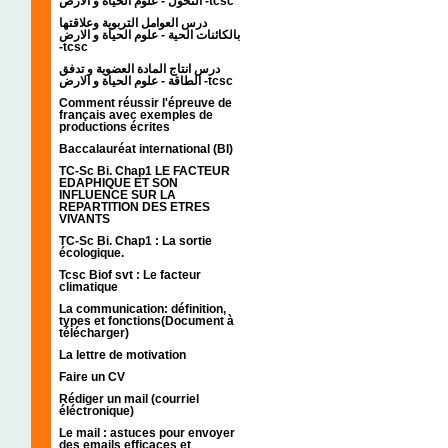
التحول - علوم الحياة و الارض -tcsc
درس العوامل التربوية وعلاقتها
بالكائنات الحية - علوم الحياة و الارض
-tcsc
درس انتاج المادة العضوية و تدفق
الطاقة - علوم الحياة و الارض -tcsc
Comment réussir l'épreuve de
français avec exemples de
productions écrites
Baccalauréat international (BI)
TC-Sc Bi. Chap1 LE FACTEUR
EDAPHIQUE ET SON
INFLUENCE SUR LA
REPARTITION DES ETRES
VIVANTS
TC-Sc Bi. Chap1 : La sortie
écologique.
Tcsc Biof svt : Le facteur
climatique
La communication: définition,
types et fonctions(Document à
télécharger)
La lettre de motivation
Faire un CV
Rédiger un mail (courriel
éléctronique)
Le mail : astuces pour envoyer
des emails efficaces et