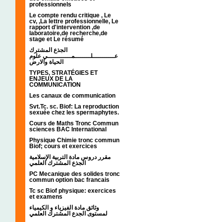
professionnels
Le compte rendu critique , Le
cv, ,La lettre professionnelle, Le
rapport d'intervention ,de
laboratoire,de recherche,de
stage et Le résumé
الجذع المشترك
عـــــــــــلــــــــمــــــــــــي علوم
الحياة والارض
TYPES, STRATÉGIES ET
ENJEUX DE LA
COMMUNICATION
Les canaux de communication
Svt.Tc. sc. Biof: La reproduction
sexuée chez les spermaphytes.
Cours de Maths Tronc Commun
sciences BAC International
Physique Chimie tronc commun
Biof; cours et exercices
مقرر دروس مادة التربية الإسلامية
الجذع المشترك العلمي
PC Mecanique des solides tronc
commun option bac francais
Tc sc Biof physique: exercices
et examens
وثائق مادة الفيزياء و الكيمياء
لمستوى الجدع المشترك العلمي