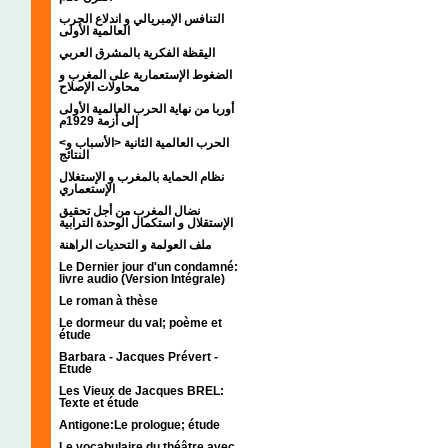
التنافس الإمبريالي و اندلاع الحرب
العالمية الأولى
اليقظة الفكرية بالمشرق العربي
الضغوط الإستعمارية على المغرب و
محاولات الإصلاح
أوربا من نهاية الحرب العالمية الأولى
إلى أزمة 1929م
<الحرب العالمية الثانية <الأسباب و
النتائج
نظام الحماية بالمغرب و الإستغلال
الإستعماري
نضال المغرب من أجل تحقيق
الإستقلال و استكمال الوحدة الترابية
ملف العولمة و التحديات الراهنة
Le Dernier jour d'un condamné:
livre audio (Version Intégrale)
Le roman à thèse
Le dormeur du val; poème et
étude
Barbara - Jacques Prévert -
Etude
Les Vieux de Jacques BREL:
Texte et étude
Antigone:Le prologue; étude
Le vocabulaire du théâtre avec