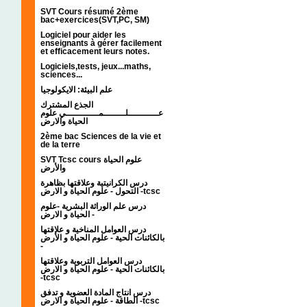
SVT Cours résumé 2ème
bac+exercices(SVT,PC, SM)
Logiciel pour aider les
enseignants à gérer facilement
et efficacement leurs notes.
Logiciels,tests, jeux...maths,
sciences...
علم البيئة: الايكولوجيا
الجذع المشترك
عـــــــــــلــــــــمــــــــــــي علوم
الحياة والارض
2ème bac Sciences de la vie et
de la terre
SVT Tcsc cours علوم الحياة
والأرض
درس الكرانيتية وعلاقتها بظاهرة
التحول - علوم الحياة و الارض -tcsc
درس علم الوراثة البشرية -علوم
الحياة و الارض -
درس العوامل المناخية و علاقتها
بالكائنات الحية - علوم الحياة و الأرض
-
درس العوامل التربوية وعلاقتها
بالكائنات الحية - علوم الحياة و الارض
-tcsc
درس انتاج المادة العضوية و تدفق
الطاقة - علوم الحياة و الارض -tcsc