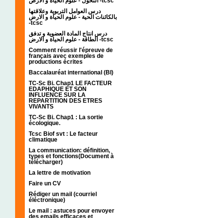
التحول - علوم الحياة و الارض -tcsc
درس العوامل التربوية وعلاقتها
بالكائنات الحية - علوم الحياة و الارض
-tcsc
درس انتاج المادة العضوية و تدفق
الطاقة - علوم الحياة و الارض -tcsc
Comment réussir l'épreuve de
français avec exemples de
productions écrites
Baccalauréat international (BI)
TC-Sc Bi. Chap1 LE FACTEUR
EDAPHIQUE ET SON
INFLUENCE SUR LA
REPARTITION DES ETRES
VIVANTS
TC-Sc Bi. Chap1 : La sortie
écologique.
Tcsc Biof svt : Le facteur
climatique
La communication: définition,
types et fonctions(Document à
télécharger)
La lettre de motivation
Faire un CV
Rédiger un mail (courriel
éléctronique)
Le mail : astuces pour envoyer
des emails efficaces et