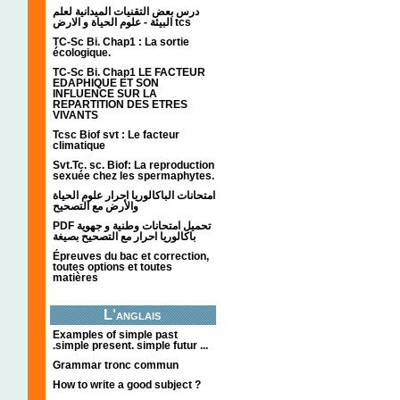
درس بعض التقنيات الميدانية لعلم
البيئة - علوم الحياة و الارض tcs
TC-Sc Bi. Chap1 : La sortie
écologique.
TC-Sc Bi. Chap1 LE FACTEUR
EDAPHIQUE ET SON
INFLUENCE SUR LA
REPARTITION DES ETRES
VIVANTS
Tcsc Biof svt : Le facteur
climatique
Svt.Tc. sc. Biof: La reproduction
sexuée chez les spermaphytes.
امتحانات الباكالوريا احرار علوم الحياة
والأرض مع التصحيح
PDF تحميل امتحانات وطنية و جهوية
باكالوريا احرار مع التصحيح بصيغة
Épreuves du bac et correction,
toutes options et toutes
matières
L'anglais
Examples of simple past
.simple present. simple futur ...
Grammar tronc commun
How to write a good subject ?