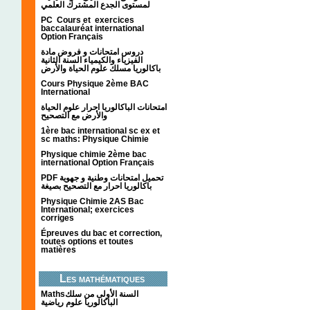
لمستوى الجدع المشترك العلمي
PC Cours et exercices
baccalauréat international
Option Français
دروس امتحانات و فروض مادة
الفيزياء والكيمياء السنة الثانية
باكالوريا مسلك علوم الحياة والأرض
Cours Physique 2ème BAC
International
امتحانات الباكالوريا احرار علوم الحياة
والأرض مع التصحيح
1ère bac international sc ex et
sc maths: Physique Chimie
Physique chimie 2ème bac
international Option Français
PDF تحميل امتحانات وطنية و جهوية
باكالوريا احرار مع التصحيح بصيغة
Physique Chimie 2AS Bac
International; exercices
corriges
Épreuves du bac et correction,
toutes options et toutes
matières
Les mathématiques
Mathsالسنة الأولى من سلك
الباكالوريا علوم رياضية