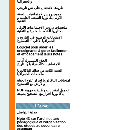
والجغرافيا
طريقة الاشتغال على نص تاريخي
جميع دروس الاجتماعيات للسنة
الاولى بكالوريا الشعب العلمية و
التقنية
ملخصات دروس الاجتماعيات الاولى
بكالوريا الشعب العلمية و التقنية
الإمتحانات الوطنية في التاريخ و
الجغرافيا الآداب + التصحيح
Logiciel pour aider les
enseignants à gérer facilement
et efficacement leurs notes.
الجذع المشترك آداب
الاجتماعيات:الجغرافيا والتاريخ
السنة الثانية من سلك الباكالوريا
ملخصات الجغرافيا
امتحانات الباكالوريا احرار علوم الحياة
والأرض مع التصحيح
PDF تحميل امتحانات وطنية و جهوية
باكالوريا احرار مع التصحيح بصيغة
L'arabe
جدلية التواصل
Note 43 sur l'architecture
pédagogique et l'organisation
des études au secondaire
qualifiant.