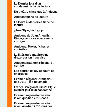
Le Dernier jour d'un
condamné:fiche de lecture
Du théâtre classique à Antigone
Antigone:fiche de lecture
La Boite à Merveilles fiche de
lecture
مهارة المقارنة والاستنتاج
Antigone de Jean Anouilh:
Etude,exercices et examens
corrigés
Antigone: Projet, fiches et
contrôles
La littérature maghrébine
d'expression française
Antigone:Examen régional et
corrigé
Les figures de style; cours et
exercices
Examen régional - français -
bac 2013 - fès-boulmane
Français:régional juin 2013; Le
Dernier jour d'un condamné
Examen régional-éducation
islamique-bac 2013-casa
Examen régional-éducation
islamique-bac 2013-meknès