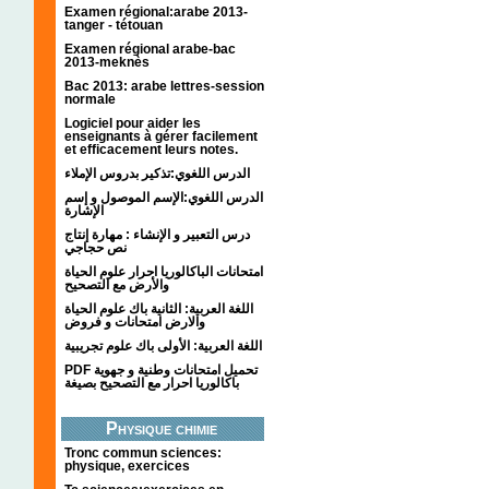
Examen régional:arabe 2013-
tanger - tétouan
Examen régional arabe-bac
2013-meknès
Bac 2013: arabe lettres-session
normale
Logiciel pour aider les
enseignants à gérer facilement
et efficacement leurs notes.
الدرس اللغوي:تذكير بدروس الإملاء
الدرس اللغوي:الإسم الموصول و إسم
الإشارة
درس التعبير و الإنشاء : مهارة إنتاج
نص حجاجي
امتحانات الباكالوريا احرار علوم الحياة
والأرض مع التصحيح
اللغة العربية: الثانية باك علوم الحياة
والارض امتحانات و فروض
اللغة العربية: الأولى باك علوم تجريبية
PDF تحميل امتحانات وطنية و جهوية
باكالوريا احرار مع التصحيح بصيغة
Physique chimie
Tronc commun sciences:
physique, exercices