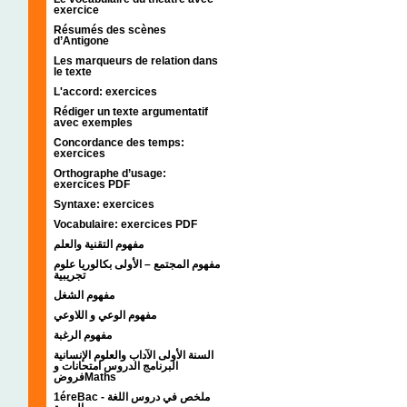
exercice
Résumés des scènes
d’Antigone
Les marqueurs de relation dans
le texte
L'accord: exercices
Rédiger un texte argumentatif
avec exemples
Concordance des temps:
exercices
Orthographe d’usage:
exercices PDF
Syntaxe: exercices
Vocabulaire: exercices PDF
مفهوم التقنية والعلم
مفهوم المجتمع – الأولى بكالوريا علوم
تجريبية
مفهوم الشغل
مفهوم الوعي و اللاوعي
مفهوم الرغبة
السنة الأولى الآداب والعلوم الإنسانية
البرنامج الدروس امتحانات و
فروضMaths
1éreBac - ملخص في دروس اللغة