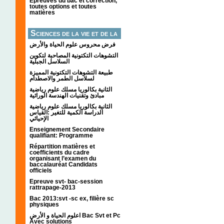
Épreuves du bac et correction,
toutes options et toutes
matières
Sciences de la vie et de la
terre
فرض محروس علوم الحياة والأرض
التشوهات التكتونیة المصاحبة لتكوین
السلاسل الجبلیة
طبيعة التشوهات التكتونية المميزة
لسلاسل الطمر والاصطدام
الثانية بكالوريا مسلك علوم رياضية
مبادئ وتقنيات الهندسة الوراثية
الثانية بكالوريا مسلك علوم رياضية
الدراسة الكمية للتغير :القياس
الإحيائي
Enseignement Secondaire
qualifiant: Programme
Répartition matières et
coefficients du cadre
organisant l’examen du
baccalauréat Candidats
officiels
Epreuve svt- bac-session
rattrapage-2013
Bac 2013:svt -sc ex, filière sc
physiques
اعلوم الحياة و الأرض Bac Svt et Pc
Avec solutions