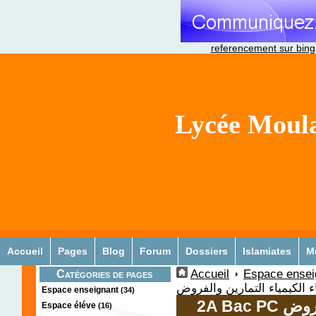
referencement sur bing
Lycée Moula
Accueil
Pages
Blog
Forum
Dossiers
Islamiates
M
Accueil
Espace ensei
Catégories de pages
اء الكيمياء التمارين والفروض
Espace enseignant
(34)
2A Bac
Espace éléve
(16)