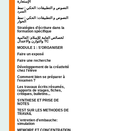
الإستعارة
النصوص و التطبيقات: الحكي : نمط
السرد
النصوص و التطبيقات: الحكي : نمط
الحوار
Stratégies d'écriture dans la
formation spécifique
لخصائص العامة للإسلام: العالمية
والتوازن والاعتدال TC
MODULE 1 : S'ORGANISER
Faire un exposé
Faire une recherche
Développement de la créativité
chez l'élève
Comment bien se préparer à
l’examen ?
Les travaux écrits:résumés,
rapports de stages, fiches,
critiques, bulletins...
SYNTHESE ET PRISE DE
NOTES
TEST SUR LES METHODES DE
TRAVAIL
L'entretien d'embauche:
simulation
MEMOIRE ET CONCENTRATION