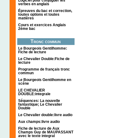
Logiciel pour conjuguer les
verbes en anglais
Épreuves du bac et correction,
toutes options et toutes
matières
Cours et exercices Anglais
2ème bac
Tronc commun
Le Bourgeois Gentilhomme:
Fiche de lecture
Le Chevalier Double:Fiche de
lecture
Programme de français tronc
commun
Le Bourgeois Gentilhomme en
scène
LE CHEVALIER
DOUBLE:integrale
Séquences: La nouvelle
fantastique; Le Chevalier
Double
Le Chevalier double:livre audio
Aux champs:livre audio
Fiche de lecture de Aux
Champs Guy de MAUPASSANT
avec le texte integral