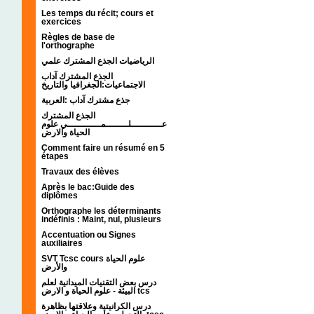
Les temps du récit; cours et
exercices
Règles de base de
l'orthographe
الرياضيات الجذع المشترك علمي
الجذع المشترك آداب
الاجتماعيات:الجغرافيا والتاريخ
جذع مشترك آداب :العربية
الجذع المشترك
عـــــــــــلــــــــمــــــــــــي علوم
الحياة والارض
Comment faire un résumé en 5
étapes
Travaux des élèves
Après le bac:Guide des
diplômes
Orthographe les déterminants
indéfinis : Maint, nul, plusieurs
Accentuation ou Signes
auxiliaires
SVT Tcsc cours علوم الحياة
والأرض
درس بعض التقنيات الميدانية لعلم
البيئة - علوم الحياة و الارض tcs
درس الكرانيتية وعلاقتها بظاهرة