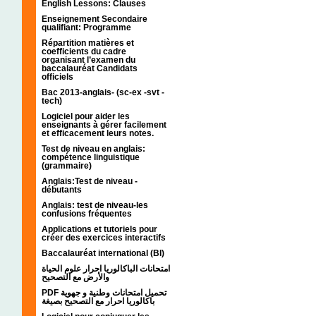
English Lessons: Clauses
Enseignement Secondaire
qualifiant: Programme
Répartition matières et
coefficients du cadre
organisant l’examen du
baccalauréat Candidats
officiels
Bac 2013-anglais- (sc-ex -svt -
tech)
Logiciel pour aider les
enseignants à gérer facilement
et efficacement leurs notes.
Test de niveau en anglais:
compétence linguistique
(grammaire)
Anglais:Test de niveau -
débutants
Anglais: test de niveau-les
confusions fréquentes
Applications et tutoriels pour
créer des exercices interactifs
Baccalauréat international (BI)
امتحانات الباكالوريا احرار علوم الحياة
والأرض مع التصحيح
PDF تحميل امتحانات وطنية و جهوية
باكالوريا احرار مع التصحيح بصيغة