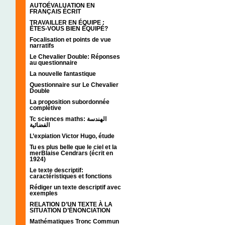
AUTOÉVALUATION EN
FRANÇAIS ÉCRIT
TRAVAILLER EN ÉQUIPE :
ÊTES-VOUS BIEN ÉQUIPÉ?
Focalisation et points de vue
narratifs
Le Chevalier Double: Réponses
au questionnaire
La nouvelle fantastique
Questionnaire sur Le Chevalier
Double
La proposition subordonnée
complétive
Tc sciences maths: الهندسة
الفضائية
L’expiation Victor Hugo, étude
Tu es plus belle que le ciel et la
merBlaise Cendrars (écrit en
1924)
Le texte descriptif:
caractéristiques et fonctions
Rédiger un texte descriptif avec
exemples
RELATION D’UN TEXTE À LA
SITUATION D’ÉNONCIATION
Mathématiques Tronc Commun