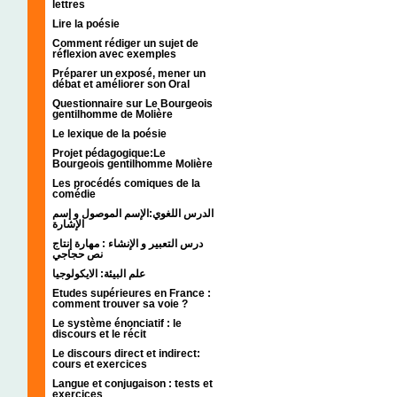
lettres
Lire la poésie
Comment rédiger un sujet de
réflexion avec exemples
Préparer un exposé, mener un
débat et améliorer son Oral
Questionnaire sur Le Bourgeois
gentilhomme de Molière
Le lexique de la poésie
Projet pédagogique:Le
Bourgeois gentilhomme Molière
Les procédés comiques de la
comédie
الدرس اللغوي:الإسم الموصول و إسم
الإشارة
درس التعبير و الإنشاء : مهارة إنتاج
نص حجاجي
علم البيئة: الايكولوجيا
Etudes supérieures en France :
comment trouver sa voie ?
Le système énonciatif : le
discours et le récit
Le discours direct et indirect:
cours et exercices
Langue et conjugaison : tests et
exercices