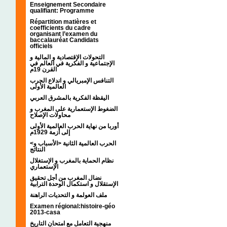
Enseignement Secondaire
qualifiant: Programme
Répartition matières et
coefficients du cadre
organisant l’examen du
baccalauréat Candidats
officiels
التحولات الإقتصادية و المالية و
الإجتماعية و الفكرية في العالم في
القرن 19م
التنافس الإمبريالي و اندلاع الحرب
العالمية الأولى
اليقظة الفكرية بالمشرق العربي
الضغوط الإستعمارية على المغرب و
محاولات الإصلاح
أوربا من نهاية الحرب العالمية الأولى
إلى أزمة 1929م
<الحرب العالمية الثانية <الأسباب و
النتائج
نظام الحماية بالمغرب و الإستغلال
الإستعماري
نضال المغرب من أجل تحقيق
الإستقلال و استكمال الوحدة الترابية
ملف العولمة و التحديات الراهنة
Examen régional:histoire-géo
2013-casa
منهجية التعامل مع امتحان التاريخ