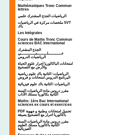
Mathématiques Tronc Commun
lettres
الرياضيات الجذع المشترك علمي
ملخصات مركزة في الرياضيات SVT
باك
Les Intégrales
Cours de Maths Tronc Commun
sciences BAC International
الجذع المشترك
عـــــــــــلــــــــمــــــــــــي
الرياضيات الدروس
امتحانات الباكالوريا احرار علوم الحياة
والأرض مع التصحيح
الرياضيات: الثانية باك علوم رياضية
البرنامج الدروس امتحانات و فروض
الرياضيات: الثانية باك علوم فيزيائية
مقرر دروس مادة الرياضيات السنة
الثانية بكالوريا مسلك الآداب
Maths: 1ère Bac International
sciences ex cours et exercices
PDF تحميل امتحانات وطنية و جهوية
باكالوريا احرار مع التصحيح بصيغة
مقرر دروس مادة الرياضيات السنة
الثانية باكالوريا مسلك العلوم
الفيزيائية