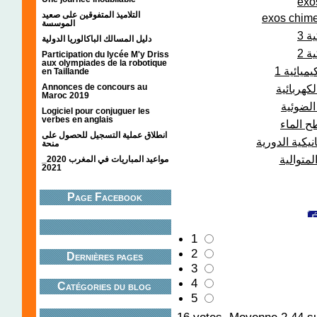
exo
التلاميذ المتفوقين على صعيد
exos chime
الموسسة
ة 3
دليل المسالك الباكالوريا الدولية
ة 2
Participation du lycée M'y Driss
aux olympiades de la robotique
ميائية 1
en Taillande
Annonces de concours au
لكهربائية
Maroc 2019
الضوئية
Logiciel pour conjuguer les
verbes en anglais
 الماء
انطلاق عملية التسجيل للحصول على
يكية الدورية
منحة
لمتوالية
مواعيد المباريات في المغرب 2020_
2021
Page Facebook
É
1
تمارين النووي
2
Dernières pages
Uti
3
4
Catégories du blog
É
5
تمارين الموجات
16
votes. Moyenne
2.44
su