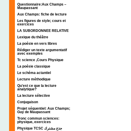
Questionnaire:Aux Champs –
Maupassant
Aux Champs: fiche de lecture
Les figures de style; cours et
exercices
LA SUBORDONNEE RELATIVE
Lexique du théâtre
La poésie en vers libres
Rédiger un texte argumentatif
avec exemples
Tc science ,Cours Physique
La poésie classique
Le schéma actantiel
Lecture méthodique
Qu'est ce que la lecture
analytique?
La lecture sélective
Conjugaison
Projet séquentiel: Aux Champs;
Guy de Maupassant
Tronc commun sciences:
physique, exercices
Physique TCSC جذع مشترك