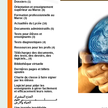
Dossiers
(1)
Orientation et enseignement
supérieur au Maroc
(6)
Formation professionnelle au
Maroc
(3)
Actualités du Lycée
(16)
Documents administratifs
(5)
Tests pour élèves et
enseignants
(3)
Tests diagnostiques
(4)
Ressources pour les profs
(4)
Téléchargez des documents,
des tests, des devoirs, des
logiciels...
(4)
Bibliothèque virtuelle
Dernières pages et billets
ajoutés
Charte de classe à faire signer
par les élèves
Logiciel pour aider les
enseignants à gérer facilement
et efficacement leurs notes.
الجذع المشترك
عـــــــــــلــــــــمــــــــــــي علوم
الحياة والارض
Une journée inoubliable