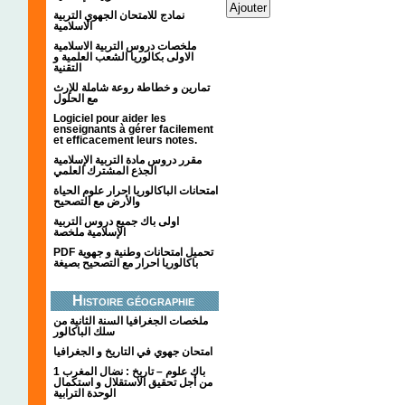
نمادج للامتحان الجهوي التربية
الاسلامية
ملخصات دروس التربية الاسلامية
الاولى بكالوريا الشعب العلمية و
التقنية
تمارين و خطاطة روعة شاملة للإرث
مع الحلول
Logiciel pour aider les
enseignants à gérer facilement
et efficacement leurs notes.
مقرر دروس مادة التربية الإسلامية
الجذع المشترك العلمي
امتحانات الباكالوريا احرار علوم الحياة
والأرض مع التصحيح
اولى باك جميع دروس التربية
الإسلامية ملخصة
PDF تحميل امتحانات وطنية و جهوية
باكالوريا احرار مع التصحيح بصيغة
Histoire géographie
ملخصات الجغرافيا السنة الثانية من
سلك الباكالور
امتحان جهوي في التاريخ و الجغرافيا
1 باك علوم – تاريخ : نضال المغرب
من أجل تحقيق الاستقلال و استكمال
الوحدة الترابية