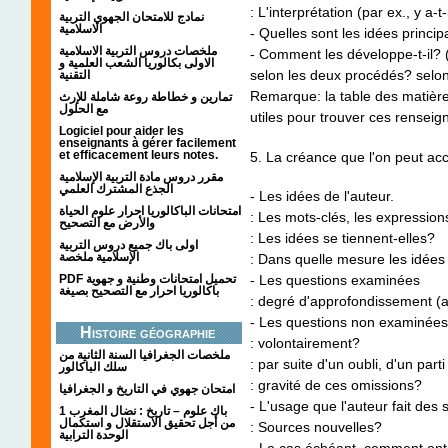
: L'interprétation (par ex., y a-
نمادج للامتحان الجهوي التربية
الاسلامية
- Quelles sont les idées princip
ملخصات دروس التربية الاسلامية
- Comment les développe-t-il? (
الاولى بكالوريا الشعب العلمية و
selon les deux procédés? selo
التقنية
Remarque: la table des matières,
تمارين و خطاطة روعة شاملة للإرث
مع الحلول
utiles pour trouver ces rensei
Logiciel pour aider les
enseignants à gérer facilement
et efficacement leurs notes.
5. La créance que l'on peut acc
مقرر دروس مادة التربية الإسلامية
الجذع المشترك العلمي
- Les idées de l'auteur.
امتحانات الباكالوريا احرار علوم الحياة
: Les mots-clés, les expressions
والأرض مع التصحيح
: Les idées se tiennent-elles?
اولى باك جميع دروس التربية
الإسلامية ملخصة
: Dans quelle mesure les idées
- Les questions examinées
PDF تحميل امتحانات وطنية و جهوية
باكالوريا احرار مع التصحيح بصيغة
: degré d'approfondissement (
- Les questions non examinées
Histoire géographie
: volontairement?
ملخصات الجغرافيا السنة الثانية من
: par suite d'un oubli, d'un part
سلك الباكالور
: gravité de ces omissions?
امتحان جهوي في التاريخ و الجغرافيا
- L'usage que l'auteur fait des
1 باك علوم – تاريخ : نضال المغرب
من أجل تحقيق الاستقلال و استكمال
: Sources nouvelles?
الوحدة الترابية
- Le cas échéant, comment ont-e