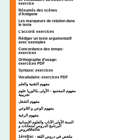
exercice
Résumés des scènes
d’Antigone
Les marqueurs de relation dans
le texte
L'accord: exercices
Rédiger un texte argumentatif
avec exemples
Concordance des temps:
exercices
Orthographe d’usage:
exercices PDF
Syntaxe: exercices
Vocabulaire: exercices PDF
مفهوم التقنية والعلم
مفهوم المجتمع – الأولى بكالوريا علوم
تجريبية
مفهوم الشغل
مفهوم الوعي و اللاوعي
مفهوم الرغبة
السنة الأولى الآداب والعلوم الإنسانية
البرنامج الدروس امتحانات و
فروضMaths
1éreBac - ملخص في دروس اللغة