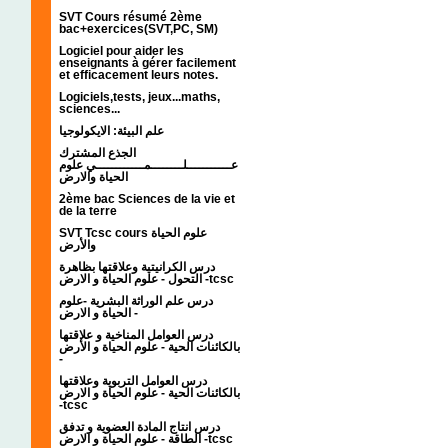
SVT Cours résumé 2ème
bac+exercices(SVT,PC, SM)
Logiciel pour aider les
enseignants à gérer facilement
et efficacement leurs notes.
Logiciels,tests, jeux...maths,
sciences...
علم البيئة: الايكولوجيا
الجذع المشترك
عـــــــــــلــــــــمــــــــــــي علوم
الحياة والارض
2ème bac Sciences de la vie et
de la terre
SVT Tcsc cours علوم الحياة
والأرض
درس الكرانيتية وعلاقتها بظاهرة
التحول - علوم الحياة و الارض -tcsc
درس علم الوراثة البشرية -علوم
الحياة و الارض -
درس العوامل المناخية و علاقتها
بالكائنات الحية - علوم الحياة و الأرض
-
درس العوامل التربوية وعلاقتها
بالكائنات الحية - علوم الحياة و الارض
-tcsc
درس انتاج المادة العضوية و تدفق
الطاقة - علوم الحياة و الارض -tcsc