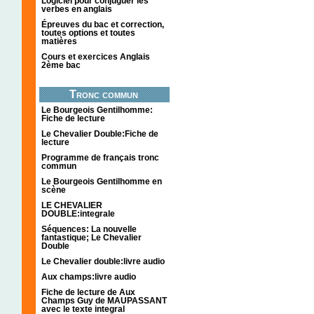
Logiciel pour conjuguer les
verbes en anglais
Épreuves du bac et correction,
toutes options et toutes
matières
Cours et exercices Anglais
2ème bac
Tronc commun
Le Bourgeois Gentilhomme:
Fiche de lecture
Le Chevalier Double:Fiche de
lecture
Programme de français tronc
commun
Le Bourgeois Gentilhomme en
scène
LE CHEVALIER
DOUBLE:integrale
Séquences: La nouvelle
fantastique; Le Chevalier
Double
Le Chevalier double:livre audio
Aux champs:livre audio
Fiche de lecture de Aux
Champs Guy de MAUPASSANT
avec le texte integral