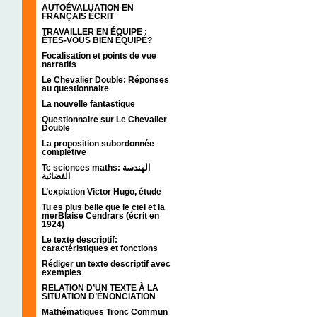
AUTOÉVALUATION EN
FRANÇAIS ÉCRIT
TRAVAILLER EN ÉQUIPE :
ÊTES-VOUS BIEN ÉQUIPÉ?
Focalisation et points de vue
narratifs
Le Chevalier Double: Réponses
au questionnaire
La nouvelle fantastique
Questionnaire sur Le Chevalier
Double
La proposition subordonnée
complétive
Tc sciences maths: الهندسة
الفضائية
L’expiation Victor Hugo, étude
Tu es plus belle que le ciel et la
merBlaise Cendrars (écrit en
1924)
Le texte descriptif:
caractéristiques et fonctions
Rédiger un texte descriptif avec
exemples
RELATION D’UN TEXTE À LA
SITUATION D’ÉNONCIATION
Mathématiques Tronc Commun