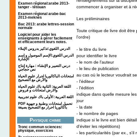
renseignements sur la discipline 
Examen régional:arabe 2013-
commencer à organiser et à rédi
tanger - tétouan
Examen régional arabe-bac
2013-meknès
Les préliminaires
Bac 2013: arabe lettres-session
normale
Toute critique de livre doit êt
Logiciel pour aider les
l'ordre)
enseignants à gérer facilement
et efficacement leurs notes.
الدرس اللغوي:تذكير بدروس الإملاء
- le titre du livre
pour identifier le livre
الدرس اللغوي:الإسم الموصول و إسم
الإشارة
- le nom de l'auteur
درس التعبير و الإنشاء : مهارة إنتاج
- le lieu de publication
نص حجاجي
au cas où le lecteur voudrait se
امتحانات الباكالوريا احرار علوم الحياة
والأرض مع التصحيح
- l'éditeur
اللغة العربية: الثانية باك علوم الحياة
- l'édition
والارض امتحانات و فروض
indique dans quelle mesure les
اللغة العربية: الأولى باك علوم تجريبية
jour
PDF تحميل امتحانات وطنية و جهوية
- la date
باكالوريا احرار مع التصحيح بصيغة
- le nombre de pages
indique si le livre est bien dét
Physique chimie
d'éviter les répétitions)
Tronc commun sciences:
physique, exercices
- les particularités (par ex., s