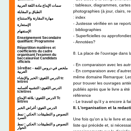
: tableaux, diagrammes, cartes g
سمات الإبداع مادة اللغة العربية
photographies (à jour, clairs, re
الطباق و المقابلة
: index
مهارة المقارنة والاستنتاج
- Justesse vérifiée en se report
الإستعارة
: bibliographies
الإستفهام
- Superficielles ou approfondie
Enseignement Secondaire
qualifiant: Programme
- Annotées?
Répartition matières et
coefficients du cadre
8. La place de l'ouvrage dans la
organisant l’examen du
baccalauréat Candidats
officiels
- En comparaison avec les autres 
1éreBac - ملخص في دروس اللغة
- En comparaison avec d'autres
العربية
même domaine Remarque: Les ren
الدرس اللغوي: الخبر والإنشاء tc
lettres
pour trouver les ouvrages antér
الدرس اللغوي: التشبيه أقسامه
publiés après que le livre a ét
tclettres
référence
الدرس اللغوي: بلاغة الإمتاع Tc
- Le travail qu'il y a encore à fa
lettres
II. L'organisation et la redact
الدرس الغوي: أغراض الخبر
النصوص و التطبيقات: الحكي : نمط
السرد
Une fois qu'on a lu le livre et a
النصوص و التطبيقات: الحكي : نمط
liste qui précède et, si nécessa
الحوار