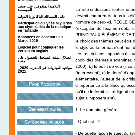
التلاميذ المتفوقين على صعيد
La liste ci-dessous renferme u
الموسسة
devrait comprendre tous les é
دليل المسالك الباكالوريا الدولية
nombre de ceux-ci. REGLE G
Participation du lycée M'y Driss
aux olympiades de la robotique
l'exception de l'examen détail
en Taillande
PRINCIPAUX ÉLÉMENTS DE TO
Annonces de concours au
le choix des thèmes peut être d
Maroc 2019
le style ou le format n'ont rien 
Logiciel pour conjuguer les
verbes en anglais
Les restrictions imposées à l'au
انطلاق عملية التسجيل للحصول على
choix des thèmes à examiner, 
منحة
2000); b) le point de vue (il s
مواعيد المباريات في المغرب 2020_
2021
l'intéressent); c) le degré d'a
élémentaire, l'auteur de la cri
Page Facebook
d'importance à la place qu'occu
qu'il ne le ferait s'il rédigeai
sujet s'imposeraient).
Dernières pages
1. Le domaine général
- Quel est-il?
Catégories du blog
- De quelle façon le sujet du livr