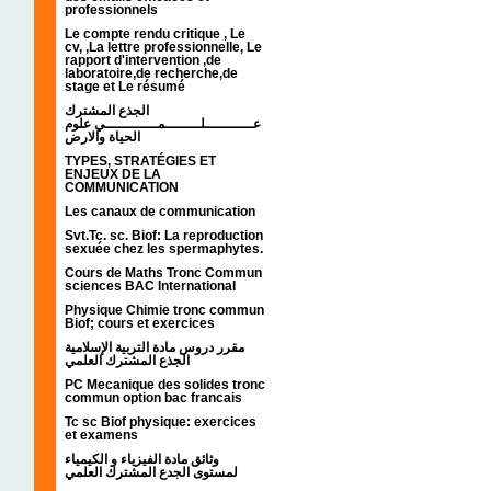
professionnels
Le compte rendu critique , Le
cv, ,La lettre professionnelle, Le
rapport d'intervention ,de
laboratoire,de recherche,de
stage et Le résumé
الجذع المشترك
عـــــــــــلــــــــمــــــــــــي علوم
الحياة والارض
TYPES, STRATÉGIES ET
ENJEUX DE LA
COMMUNICATION
Les canaux de communication
Svt.Tc. sc. Biof: La reproduction
sexuée chez les spermaphytes.
Cours de Maths Tronc Commun
sciences BAC International
Physique Chimie tronc commun
Biof; cours et exercices
مقرر دروس مادة التربية الإسلامية
الجذع المشترك العلمي
PC Mecanique des solides tronc
commun option bac francais
Tc sc Biof physique: exercices
et examens
وثائق مادة الفيزياء و الكيمياء
لمستوى الجدع المشترك العلمي