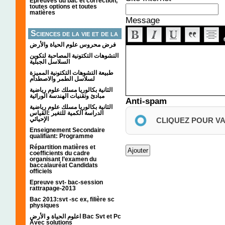
Épreuves du bac et correction,
toutes options et toutes
matières
Message
Sciences de la vie et de la
terre
فرض محروس علوم الحياة والأرض
التشوهات التكتونیة المصاحبة لتكوین
السلاسل الجبلیة
طبيعة التشوهات التكتونية المميزة
لسلاسل الطمر والاصطدام
الثانية بكالوريا مسلك علوم رياضية
مبادئ وتقنيات الهندسة الوراثية
Anti-spam
الثانية بكالوريا مسلك علوم رياضية
الدراسة الكمية للتغير :القياس
الإحيائي
CLIQUEZ POUR V
Enseignement Secondaire
qualifiant: Programme
Répartition matières et
coefficients du cadre
organisant l’examen du
baccalauréat Candidats
officiels
Epreuve svt- bac-session
rattrapage-2013
Bac 2013:svt -sc ex, filière sc
physiques
اعلوم الحياة و الأرض Bac Svt et Pc
Avec solutions