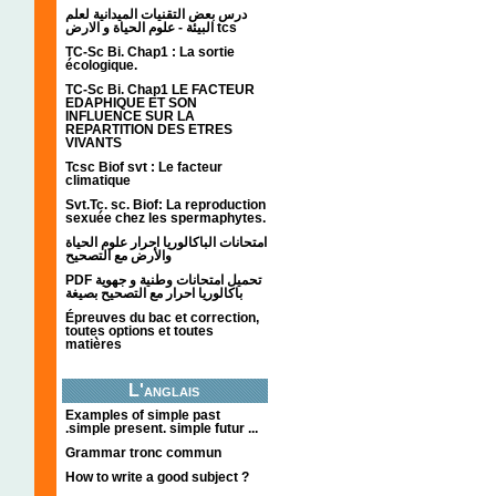
درس بعض التقنيات الميدانية لعلم
البيئة - علوم الحياة و الارض tcs
TC-Sc Bi. Chap1 : La sortie
écologique.
TC-Sc Bi. Chap1 LE FACTEUR
EDAPHIQUE ET SON
INFLUENCE SUR LA
REPARTITION DES ETRES
VIVANTS
Tcsc Biof svt : Le facteur
climatique
Svt.Tc. sc. Biof: La reproduction
sexuée chez les spermaphytes.
امتحانات الباكالوريا احرار علوم الحياة
والأرض مع التصحيح
PDF تحميل امتحانات وطنية و جهوية
باكالوريا احرار مع التصحيح بصيغة
Épreuves du bac et correction,
toutes options et toutes
matières
L'anglais
Examples of simple past
.simple present. simple futur ...
Grammar tronc commun
How to write a good subject ?