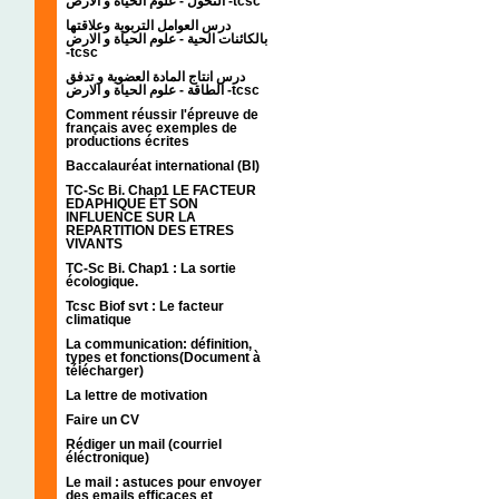
التحول - علوم الحياة و الارض -tcsc
درس العوامل التربوية وعلاقتها
بالكائنات الحية - علوم الحياة و الارض
-tcsc
درس انتاج المادة العضوية و تدفق
الطاقة - علوم الحياة و الارض -tcsc
Comment réussir l'épreuve de
français avec exemples de
productions écrites
Baccalauréat international (BI)
TC-Sc Bi. Chap1 LE FACTEUR
EDAPHIQUE ET SON
INFLUENCE SUR LA
REPARTITION DES ETRES
VIVANTS
TC-Sc Bi. Chap1 : La sortie
écologique.
Tcsc Biof svt : Le facteur
climatique
La communication: définition,
types et fonctions(Document à
télécharger)
La lettre de motivation
Faire un CV
Rédiger un mail (courriel
éléctronique)
Le mail : astuces pour envoyer
des emails efficaces et