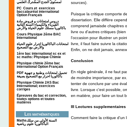
لمستوى الجدع المشترك العلمي
sources).
PC Cours et exercices
baccalauréat international
Puisque la critique comporte de
Option Français
dissertation. Elle diffère cepend
دروس امتحانات و فروض مادة
الفيزياء والكيمياء السنة الثانية
comprend jamaisde chapitres ou
باكالوريا مسلك علوم الحياة والأرض
livre ou d'autres critiques (bie
Cours Physique 2ème BAC
l'occasion pour illustrer un poi
International
livre, il faut faire suivre la ci
امتحانات الباكالوريا احرار علوم الحياة
والأرض مع التصحيح
Enfin, on ne doit jamais, annex
1ère bac international sc ex et
sc maths: Physique Chimie
Conclusion
Physique chimie 2ème bac
international Option Français
En règle générale, il ne faut 
PDF تحميل امتحانات وطنية و جهوية
باكالوريا احرار مع التصحيح بصيغة
de moindre importance, par ex.
Physique Chimie 2AS Bac
tenter de conclure par une évalu
International; exercices
corriges
livre. Lorsque c'est possible, on 
en matière, pour faire un tout bi
Épreuves du bac et correction,
toutes options et toutes
matières
III Lectures supplementaires
Les mathématiques
Comment faire la critique d'un l
Mathsالسنة الأولى من سلك
الباكالوريا علوم رياضية