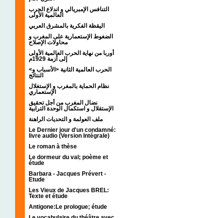
التنافس الإمبريالي و اندلاع الحرب
العالمية الأولى
اليقظة الفكرية بالمشرق العربي
الضغوط الإستعمارية على المغرب و
محاولات الإصلاح
أوربا من نهاية الحرب العالمية الأولى
إلى أزمة 1929م
<الحرب العالمية الثانية <الأسباب و
النتائج
نظام الحماية بالمغرب و الإستغلال
الإستعماري
نضال المغرب من أجل تحقيق
الإستقلال و استكمال الوحدة الترابية
ملف العولمة و التحديات الراهنة
Le Dernier jour d'un condamné:
livre audio (Version Intégrale)
Le roman à thèse
Le dormeur du val; poème et
étude
Barbara - Jacques Prévert -
Etude
Les Vieux de Jacques BREL:
Texte et étude
Antigone:Le prologue; étude
Le vocabulaire du théâtre avec