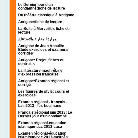
Le Dernier jour d'un
condamné:fiche de lecture
Du théâtre classique à Antigone
Antigone:fiche de lecture
La Boite à Merveilles fiche de
lecture
مهارة المقارنة والاستنتاج
Antigone de Jean Anouilh:
Etude,exercices et examens
corrigés
Antigone: Projet, fiches et
contrôles
La littérature maghrébine
d'expression française
Antigone:Examen régional et
corrigé
Les figures de style; cours et
exercices
Examen régional - français -
bac 2013 - fès-boulmane
Français:régional juin 2013; Le
Dernier jour d'un condamné
Examen régional-éducation
islamique-bac 2013-casa
Examen régional-éducation
islamique-bac 2013-meknès