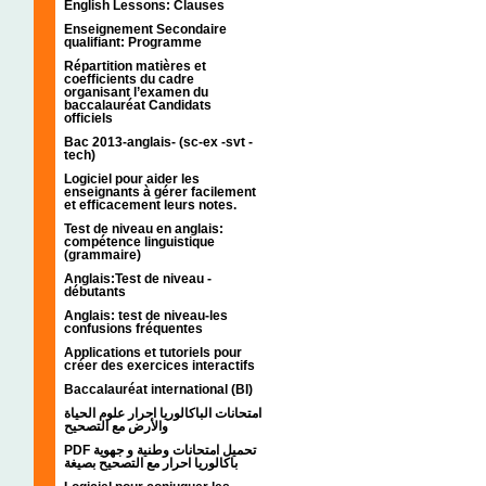
English Lessons: Clauses
Enseignement Secondaire
qualifiant: Programme
Répartition matières et
coefficients du cadre
organisant l’examen du
baccalauréat Candidats
officiels
Bac 2013-anglais- (sc-ex -svt -
tech)
Logiciel pour aider les
enseignants à gérer facilement
et efficacement leurs notes.
Test de niveau en anglais:
compétence linguistique
(grammaire)
Anglais:Test de niveau -
débutants
Anglais: test de niveau-les
confusions fréquentes
Applications et tutoriels pour
créer des exercices interactifs
Baccalauréat international (BI)
امتحانات الباكالوريا احرار علوم الحياة
والأرض مع التصحيح
PDF تحميل امتحانات وطنية و جهوية
باكالوريا احرار مع التصحيح بصيغة