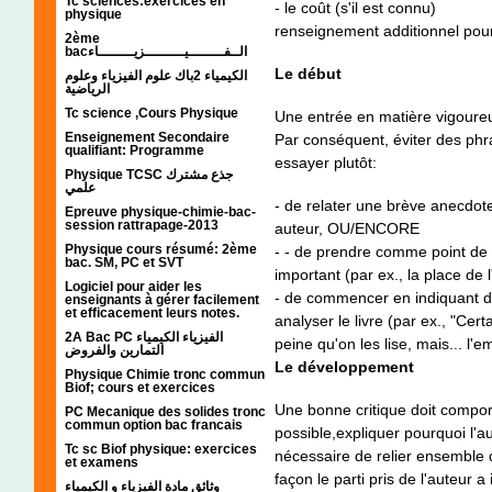
Tc sciences:exercices en
- le coût (s'il est connu)
physique
renseignement additionnel pou
2ème
bacالــفــــــــيـــــــــزيــــــــاء
Le début
الكيمياء 2باك علوم الفيزياء وعلوم
الرياضية
Tc science ,Cours Physique
Une entrée en matière vigoureu
Enseignement Secondaire
Par conséquent, éviter des phra
qualifiant: Programme
essayer plutôt:
Physique TCSC جذع مشترك
علمي
- de relater une brève anecdote
Epreuve physique-chimie-bac-
session rattrapage-2013
auteur, OU/ENCORE
Physique cours résumé: 2ème
- - de prendre comme point de d
bac. SM, PC et SVT
important (par ex., la place d
Logiciel pour aider les
- de commencer en indiquant de
enseignants à gérer facilement
et efficacement leurs notes.
analyser le livre (par ex., "Ce
2A Bac PC الفيزياء الكيمياء
peine qu'on les lise, mais... l'e
التمارين والفروض
Le développement
Physique Chimie tronc commun
Biof; cours et exercices
Une bonne critique doit comport
PC Mecanique des solides tronc
commun option bac francais
possible,expliquer pourquoi l'aut
Tc sc Biof physique: exercices
nécessaire de relier ensemble di
et examens
façon le parti pris de l'auteur a
وثائق مادة الفيزياء و الكيمياء