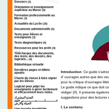
Dossiers
(1)
Orientation et enseignement
supérieur au Maroc
(6)
Formation professionnelle au
Maroc
(3)
Actualités du Lycée
(16)
Documents administratifs
(5)
Tests pour élèves et
enseignants
(3)
Tests diagnostiques
(4)
Ressources pour les profs
(4)
Téléchargez des documents,
des tests, des devoirs, des
logiciels...
(4)
Bibliothèque virtuelle
Dernières pages et billets
Introduction
: Ce guide s'adres
ajoutés
d' ouvrages autres que des oeuv
Charte de classe à faire signer
par les élèves
pour la critique d'ouvrages litté
Logiciel pour aider les
Le guide indique ce que doit con
enseignants à gérer facilement
rédiger (II). Il présente égalem
et efficacement leurs notes.
suggestions pour des lectures 
الجذع المشترك
عـــــــــــلــــــــمــــــــــــي علوم
الحياة والارض
I. Le contenu
Une journée inoubliable