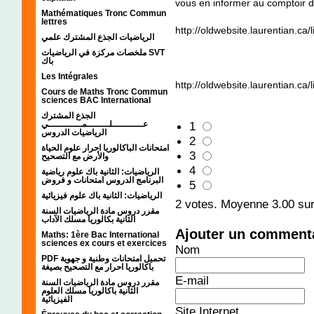
vous en informer au comptoir d
Mathématiques Tronc Commun
lettres
http://oldwebsite.laurentian.ca/
الرياضيات الجذع المشترك علمي
ملخصات مركزة في الرياضيات SVT
باك
Les Intégrales
http://oldwebsite.laurentian.ca/
Cours de Maths Tronc Commun
sciences BAC International
الجذع المشترك
عـــــــــــلــــــــمــــــــــــي
1
الرياضيات الدروس
2
امتحانات الباكالوريا احرار علوم الحياة
3
والأرض مع التصحيح
4
الرياضيات: الثانية باك علوم رياضية
البرنامج الدروس امتحانات و فروض
5
الرياضيات: الثانية باك علوم فيزيائية
2
votes. Moyenne
3.00
sur
مقرر دروس مادة الرياضيات السنة
الثانية بكالوريا مسلك الآداب
Ajouter un comment
Maths: 1ère Bac International
sciences ex cours et exercices
Nom
PDF تحميل امتحانات وطنية و جهوية
باكالوريا احرار مع التصحيح بصيغة
E-mail
مقرر دروس مادة الرياضيات السنة
الثانية باكالوريا مسلك العلوم
الفيزيائية
Site Internet