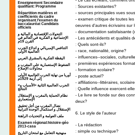
Enseignement Secondaire
: Sources existantes?
qualifiant: Programme
- sources principales vues sou
Répartition matières et
coefficients du cadre
- examen critique de toutes les
organisant l’examen du
baccalauréat Candidats
oeuvres d'autres écrivains sur 
officiels
- documentation satisfaisante (u
التحولات الإقتصادية و المالية و
- Les antécédents et qualités d
الإجتماعية و الفكرية في العالم في
القرن 19م
: Quels sont-ils?
التنافس الإمبريالي و اندلاع الحرب
- race, nationalité, origine?
العالمية الأولى
- influences--sociales, culturelle
اليقظة الفكرية بالمشرق العربي
- premières expériences format
الضغوط الإستعمارية على المغرب و
محاولات الإصلاح
- formation scolaire?
أوربا من نهاية الحرب العالمية الأولى
- poste actuel?
إلى أزمة 1929م
- affiliations--littéraires, scolai
<الحرب العالمية الثانية <الأسباب و
: Quelle influence exercent-elle
النتائج
- Le livre se fonde sur des con
نظام الحماية بالمغرب و الإستغلال
الإستعماري
deux?
نضال المغرب من أجل تحقيق
الإستقلال و استكمال الوحدة الترابية
6. Le style de l'auteur
ملف العولمة و التحديات الراهنة
Examen régional:histoire-géo
- La rédaction
2013-casa
: simple ou technique?
منهجية التعامل مع امتحان التاريخ