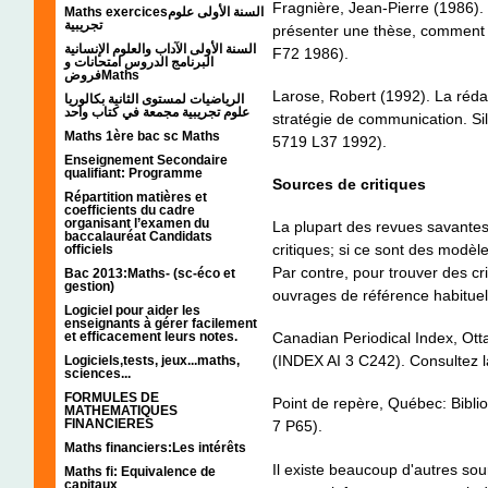
Fragnière, Jean-Pierre (1986
Maths exercicesالسنة الأولى علوم
تجريبية
présenter une thèse, comment 
السنة الأولى الآداب والعلوم الإنسانية
F72 1986).
البرنامج الدروس امتحانات و
فروضMaths
Larose, Robert (1992). La rédac
الرياضيات لمستوى الثانية بكالوريا
علوم تجريبية مجمعة في كتاب واحد
stratégie de communication. Sil
Maths 1ère bac sc Maths
5719 L37 1992).
Enseignement Secondaire
qualifiant: Programme
Sources de critiques
Répartition matières et
coefficients du cadre
organisant l’examen du
La plupart des revues savantes
baccalauréat Candidats
critiques; si ce sont des modèl
officiels
Par contre, pour trouver des cri
Bac 2013:Maths- (sc-éco et
gestion)
ouvrages de référence habituel
Logiciel pour aider les
enseignants à gérer facilement
et efficacement leurs notes.
Canadian Periodical Index, Ott
(INDEX AI 3 C242). Consultez l
Logiciels,tests, jeux...maths,
sciences...
FORMULES DE
Point de repère, Québec: Bibl
MATHEMATIQUES
FINANCIERES
7 P65).
Maths financiers:Les intérêts
Il existe beaucoup d'autres sou
Maths fi: Equivalence de
capitaux