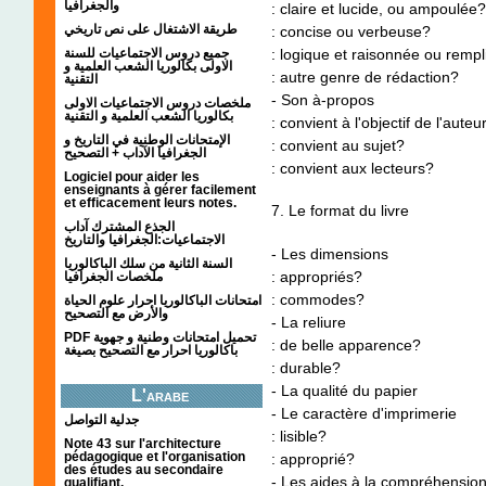
والجغرافيا
: claire et lucide, ou ampoulée?
طريقة الاشتغال على نص تاريخي
: concise ou verbeuse?
جميع دروس الاجتماعيات للسنة
: logique et raisonnée ou rempl
الاولى بكالوريا الشعب العلمية و
: autre genre de rédaction?
التقنية
- Son à-propos
ملخصات دروس الاجتماعيات الاولى
بكالوريا الشعب العلمية و التقنية
: convient à l'objectif de l'auteu
الإمتحانات الوطنية في التاريخ و
: convient au sujet?
الجغرافيا الآداب + التصحيح
: convient aux lecteurs?
Logiciel pour aider les
enseignants à gérer facilement
et efficacement leurs notes.
7. Le format du livre
الجذع المشترك آداب
الاجتماعيات:الجغرافيا والتاريخ
- Les dimensions
السنة الثانية من سلك الباكالوريا
: appropriés?
ملخصات الجغرافيا
: commodes?
امتحانات الباكالوريا احرار علوم الحياة
والأرض مع التصحيح
- La reliure
PDF تحميل امتحانات وطنية و جهوية
: de belle apparence?
باكالوريا احرار مع التصحيح بصيغة
: durable?
- La qualité du papier
L'arabe
- Le caractère d'imprimerie
جدلية التواصل
: lisible?
Note 43 sur l'architecture
pédagogique et l'organisation
: approprié?
des études au secondaire
- Les aides à la compréhension e
qualifiant.