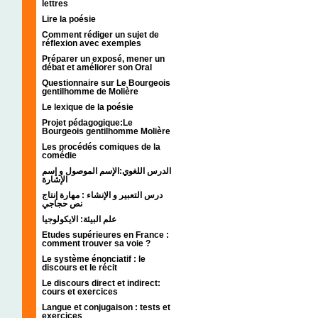
lettres
Lire la poésie
Comment rédiger un sujet de
réflexion avec exemples
Préparer un exposé, mener un
débat et améliorer son Oral
Questionnaire sur Le Bourgeois
gentilhomme de Molière
Le lexique de la poésie
Projet pédagogique:Le
Bourgeois gentilhomme Molière
Les procédés comiques de la
comédie
الدرس اللغوي:الإسم الموصول و إسم
الإشارة
درس التعبير و الإنشاء : مهارة إنتاج
نص حجاجي
علم البيئة: الايكولوجيا
Etudes supérieures en France :
comment trouver sa voie ?
Le système énonciatif : le
discours et le récit
Le discours direct et indirect:
cours et exercices
Langue et conjugaison : tests et
exercices