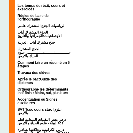
Les temps du récit; cours et
exercices
Règles de base de
l'orthographe
الرياضيات الجذع المشترك علمي
الجذع المشترك آداب
الاجتماعيات:الجغرافيا والتاريخ
جذع مشترك آداب :العربية
الجذع المشترك
عـــــــــــلــــــــمــــــــــــي علوم
الحياة والارض
Comment faire un résumé en 5
étapes
Travaux des élèves
Après le bac:Guide des
diplômes
Orthographe les déterminants
indéfinis : Maint, nul, plusieurs
Accentuation ou Signes
auxiliaires
SVT Tcsc cours علوم الحياة
والأرض
درس بعض التقنيات الميدانية لعلم
البيئة - علوم الحياة و الارض tcs
درس الكرانيتية وعلاقتها بظاهرة