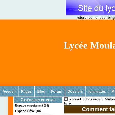
referencement sur bing
Lycée Moula
Accueil
Pages
Blog
Forum
Dossiers
Islamiates
M
Accueil
Dossiers
Méthod
Catégories de pages
livre
Espace enseignant
(34)
Comment fair
Espace éléve
(16)