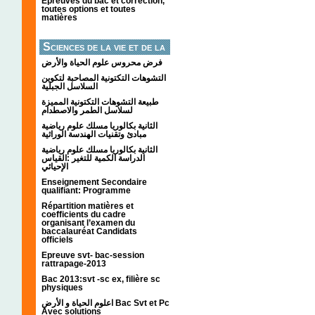
Épreuves du bac et correction,
toutes options et toutes
matières
Sciences de la vie et de la
terre
فرض محروس علوم الحياة والأرض
التشوهات التكتونیة المصاحبة لتكوین
السلاسل الجبلیة
طبيعة التشوهات التكتونية المميزة
لسلاسل الطمر والاصطدام
الثانية بكالوريا مسلك علوم رياضية
مبادئ وتقنيات الهندسة الوراثية
الثانية بكالوريا مسلك علوم رياضية
الدراسة الكمية للتغير :القياس
الإحيائي
Enseignement Secondaire
qualifiant: Programme
Répartition matières et
coefficients du cadre
organisant l’examen du
baccalauréat Candidats
officiels
Epreuve svt- bac-session
rattrapage-2013
Bac 2013:svt -sc ex, filière sc
physiques
اعلوم الحياة و الأرض Bac Svt et Pc
Avec solutions