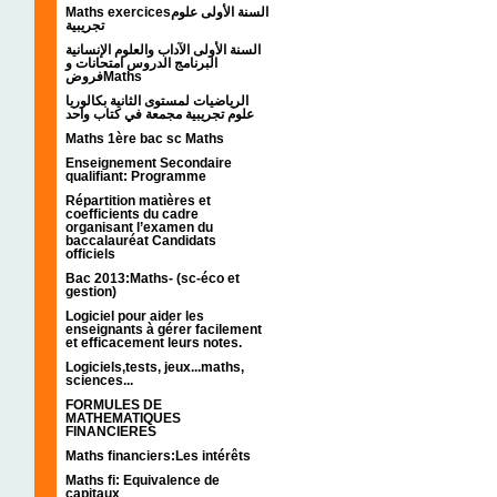
Maths exercicesالسنة الأولى علوم
تجريبية
السنة الأولى الآداب والعلوم الإنسانية
البرنامج الدروس امتحانات و
فروضMaths
الرياضيات لمستوى الثانية بكالوريا
علوم تجريبية مجمعة في كتاب واحد
Maths 1ère bac sc Maths
Enseignement Secondaire
qualifiant: Programme
Répartition matières et
coefficients du cadre
organisant l’examen du
baccalauréat Candidats
officiels
Bac 2013:Maths- (sc-éco et
gestion)
Logiciel pour aider les
enseignants à gérer facilement
et efficacement leurs notes.
Logiciels,tests, jeux...maths,
sciences...
FORMULES DE
MATHEMATIQUES
FINANCIERES
Maths financiers:Les intérêts
Maths fi: Equivalence de
capitaux