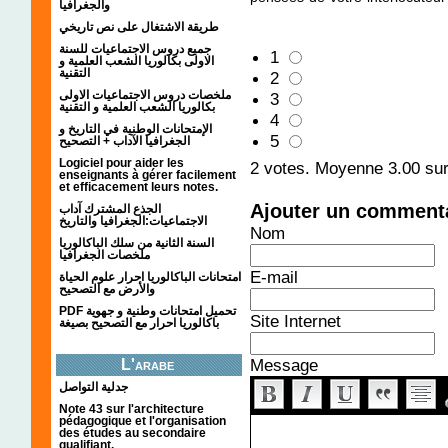
والجغرافيا
طريقة الاشتغال على نص تاريخي
جميع دروس الاجتماعيات للسنة
1
الاولى بكالوريا الشعب العلمية و
التقنية
2
ملخصات دروس الاجتماعيات الاولى
3
بكالوريا الشعب العلمية و التقنية
4
الإمتحانات الوطنية في التاريخ و
5
الجغرافيا الآداب + التصحيح
Logiciel pour aider les
2
votes. Moyenne
3.00
sur
enseignants à gérer facilement
et efficacement leurs notes.
Ajouter un comment
الجذع المشترك آداب
الاجتماعيات:الجغرافيا والتاريخ
Nom
السنة الثانية من سلك الباكالوريا
ملخصات الجغرافيا
E-mail
امتحانات الباكالوريا احرار علوم الحياة
والأرض مع التصحيح
PDF تحميل امتحانات وطنية و جهوية
Site Internet
باكالوريا احرار مع التصحيح بصيغة
Message
L'arabe
جدلية التواصل
Note 43 sur l'architecture
pédagogique et l'organisation
des études au secondaire
qualifiant.