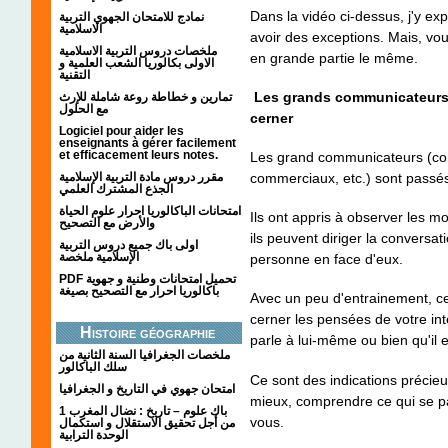
Dans la vidéo ci-dessus, j'y ex
نمادج للامتحان الجهوي التربية
الاسلامية
avoir des exceptions. Mais, vo
ملخصات دروس التربية الاسلامية
en grande partie le même.
الاولى بكالوريا الشعب العلمية و
التقنية
Les grands communicateurs
تمارين و خطاطة روعة شاملة للإرث
مع الحلول
cerner
Logiciel pour aider les
enseignants à gérer facilement
et efficacement leurs notes.
Les grand communicateurs (co
مقرر دروس مادة التربية الإسلامية
commerciaux, etc.) sont passés
الجذع المشترك العلمي
امتحانات الباكالوريا احرار علوم الحياة
Ils ont appris à observer les mo
والأرض مع التصحيح
ils peuvent diriger la convers
اولى باك جميع دروس التربية
الإسلامية ملخصة
personne en face d'eux.
PDF تحميل امتحانات وطنية و جهوية
باكالوريا احرار مع التصحيح بصيغة
Avec un peu d'entrainement, cel
cerner les pensées de votre inte
Histoire géographie
parle à lui-même ou bien qu'il
ملخصات الجغرافيا السنة الثانية من
سلك الباكالور
Ce sont des indications précieu
امتحان جهوي في التاريخ و الجغرافيا
mieux, comprendre ce qui se pa
1 باك علوم – تاريخ : نضال المغرب
vous.
من أجل تحقيق الاستقلال و استكمال
الوحدة الترابية