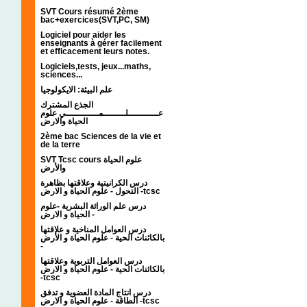
SVT Cours résumé 2ème
bac+exercices(SVT,PC, SM)
Logiciel pour aider les
enseignants à gérer facilement
et efficacement leurs notes.
Logiciels,tests, jeux...maths,
sciences...
علم البيئة: الايكولوجيا
الجذع المشترك
عـــــــــــلــــــــمــــــــــــي علوم
الحياة والارض
2ème bac Sciences de la vie et
de la terre
SVT Tcsc cours علوم الحياة
والأرض
درس الكرانيتية وعلاقتها بظاهرة
التحول - علوم الحياة و الارض -tcsc
درس علم الوراثة البشرية -علوم
الحياة و الارض -
درس العوامل المناخية و علاقتها
بالكائنات الحية - علوم الحياة و الأرض
-
درس العوامل التربوية وعلاقتها
بالكائنات الحية - علوم الحياة و الارض
-tcsc
درس انتاج المادة العضوية و تدفق
الطاقة - علوم الحياة و الارض -tcsc