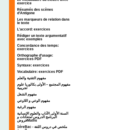
exercice
Résumés des scènes
d’Antigone
Les marqueurs de relation dans
le texte
L'accord: exercices
Rédiger un texte argumentatif
avec exemples
Concordance des temps:
exercices
Orthographe d’usage:
exercices PDF
Syntaxe: exercices
Vocabulaire: exercices PDF
مفهوم التقنية والعلم
مفهوم المجتمع – الأولى بكالوريا علوم
تجريبية
مفهوم الشغل
مفهوم الوعي و اللاوعي
مفهوم الرغبة
السنة الأولى الآداب والعلوم الإنسانية
البرنامج الدروس امتحانات و
فروضMaths
1éreBac - ملخص في دروس اللغة