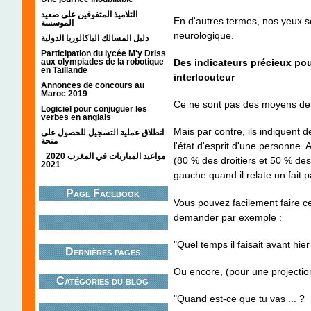
التلاميذ المتفوقين على صعيد
En d'autres termes, nos yeux s
الموسسة
neurologique.
دليل المسالك الباكالوريا الدولية
Participation du lycée M'y Driss
aux olympiades de la robotique
Des indicateurs précieux pour
en Taillande
interlocuteur
Annonces de concours au
Maroc 2019
Ce ne sont pas des moyens de
Logiciel pour conjuguer les
verbes en anglais
Mais par contre, ils indiquent
انطلاق عملية التسجيل للحصول على
منحة
l'état d'esprit d'une personne.
مواعيد المباريات في المغرب 2020_
(80 % des droitiers et 50 % des
2021
gauche quand il relate un fait 
Page Facebook
Vous pouvez facilement faire ce p
demander par exemple :
"Quel temps il faisait avant hier
Dernières pages
Ou encore, (pour une projection
Catégories du blog
"Quand est-ce que tu vas ... ?