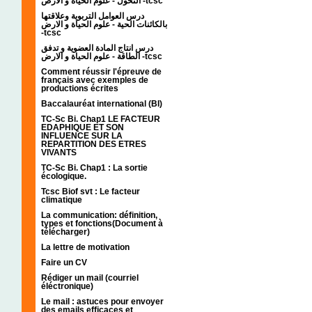
التحول - علوم الحياة و الارض -tcsc
درس العوامل التربوية وعلاقتها
بالكائنات الحية - علوم الحياة و الارض
-tcsc
درس انتاج المادة العضوية و تدفق
الطاقة - علوم الحياة و الارض -tcsc
Comment réussir l'épreuve de
français avec exemples de
productions écrites
Baccalauréat international (BI)
TC-Sc Bi. Chap1 LE FACTEUR
EDAPHIQUE ET SON
INFLUENCE SUR LA
REPARTITION DES ETRES
VIVANTS
TC-Sc Bi. Chap1 : La sortie
écologique.
Tcsc Biof svt : Le facteur
climatique
La communication: définition,
types et fonctions(Document à
télécharger)
La lettre de motivation
Faire un CV
Rédiger un mail (courriel
éléctronique)
Le mail : astuces pour envoyer
des emails efficaces et