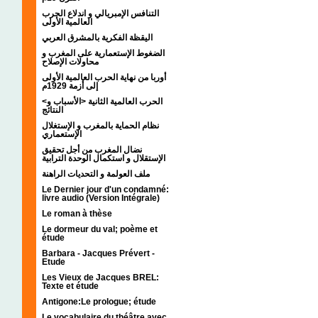
التنافس الإمبريالي و اندلاع الحرب
العالمية الأولى
اليقظة الفكرية بالمشرق العربي
الضغوط الإستعمارية على المغرب و
محاولات الإصلاح
أوربا من نهاية الحرب العالمية الأولى
إلى أزمة 1929م
<الحرب العالمية الثانية <الأسباب و
النتائج
نظام الحماية بالمغرب و الإستغلال
الإستعماري
نضال المغرب من أجل تحقيق
الإستقلال و استكمال الوحدة الترابية
ملف العولمة و التحديات الراهنة
Le Dernier jour d'un condamné:
livre audio (Version Intégrale)
Le roman à thèse
Le dormeur du val; poème et
étude
Barbara - Jacques Prévert -
Etude
Les Vieux de Jacques BREL:
Texte et étude
Antigone:Le prologue; étude
Le vocabulaire du théâtre avec