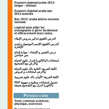
Examen régional:arabe 2013-
tanger - tétouan
Examen régional arabe-bac
2013-meknès
Bac 2013: arabe lettres-session
normale
Logiciel pour aider les
enseignants à gérer facilement
et efficacement leurs notes.
الدرس اللغوي:تذكير بدروس الإملاء
الدرس اللغوي:الإسم الموصول و إسم
الإشارة
درس التعبير و الإنشاء : مهارة إنتاج
نص حجاجي
امتحانات الباكالوريا احرار علوم الحياة
والأرض مع التصحيح
اللغة العربية: الثانية باك علوم الحياة
والارض امتحانات و فروض
اللغة العربية: الأولى باك علوم تجريبية
PDF تحميل امتحانات وطنية و جهوية
باكالوريا احرار مع التصحيح بصيغة
Physique chimie
Tronc commun sciences:
physique, exercices