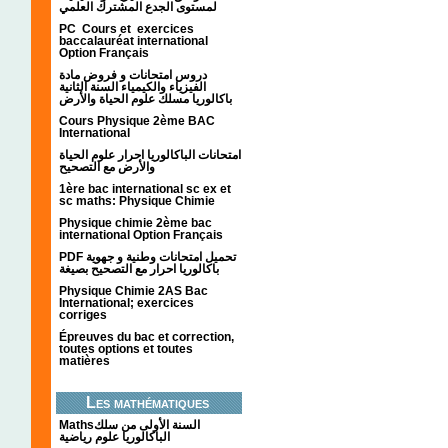
لمستوى الجدع المشترك العلمي
PC Cours et exercices
baccalauréat international
Option Français
دروس امتحانات و فروض مادة
الفيزياء والكيمياء السنة الثانية
باكالوريا مسلك علوم الحياة والأرض
Cours Physique 2ème BAC
International
امتحانات الباكالوريا احرار علوم الحياة
والأرض مع التصحيح
1ère bac international sc ex et
sc maths: Physique Chimie
Physique chimie 2ème bac
international Option Français
PDF تحميل امتحانات وطنية و جهوية
باكالوريا احرار مع التصحيح بصيغة
Physique Chimie 2AS Bac
International; exercices
corriges
Épreuves du bac et correction,
toutes options et toutes
matières
Les mathématiques
Mathsالسنة الأولى من سلك
الباكالوريا علوم رياضية