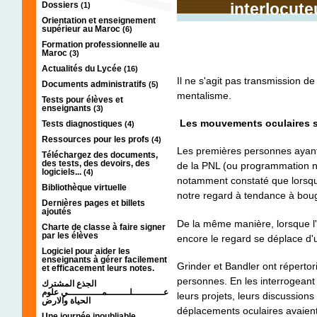
Dossiers
interlocute
(1)
Orientation et enseignement
supérieur au Maroc
(6)
Formation professionnelle au
Maroc
(3)
Actualités du Lycée
(16)
Il ne s'agit pas transmission d
Documents administratifs
(5)
mentalisme.
Tests pour élèves et
enseignants
(3)
Les mouvements oculaires son
Tests diagnostiques
(4)
Ressources pour les profs
(4)
Les premières personnes ayant
Téléchargez des documents,
des tests, des devoirs, des
de la PNL (ou programmation neu
logiciels...
(4)
notamment constaté que lorsq
Bibliothèque virtuelle
notre regard à tendance à bou
Dernières pages et billets
ajoutés
De la même manière, lorsque l'
Charte de classe à faire signer
par les élèves
encore le regard se déplace d'u
Logiciel pour aider les
enseignants à gérer facilement
Grinder et Bandler ont répertori
et efficacement leurs notes.
personnes. En les interrogeant
الجذع المشترك
عـــــــــــلــــــــمــــــــــــي علوم
leurs projets, leurs discussions
الحياة والارض
déplacements oculaires avaient
Une journée inoubliable