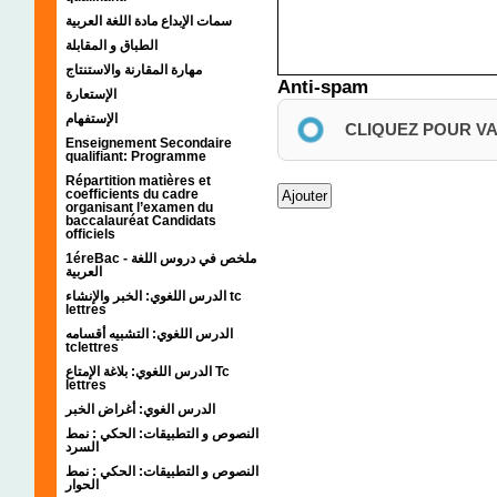
سمات الإبداع مادة اللغة العربية
الطباق و المقابلة
مهارة المقارنة والاستنتاج
Anti-spam
الإستعارة
الإستفهام
CLIQUEZ POUR V
Enseignement Secondaire
qualifiant: Programme
Répartition matières et
coefficients du cadre
organisant l’examen du
baccalauréat Candidats
officiels
1éreBac - ملخص في دروس اللغة
العربية
الدرس اللغوي: الخبر والإنشاء tc
lettres
الدرس اللغوي: التشبيه أقسامه
tclettres
الدرس اللغوي: بلاغة الإمتاع Tc
lettres
الدرس الغوي: أغراض الخبر
النصوص و التطبيقات: الحكي : نمط
السرد
النصوص و التطبيقات: الحكي : نمط
الحوار