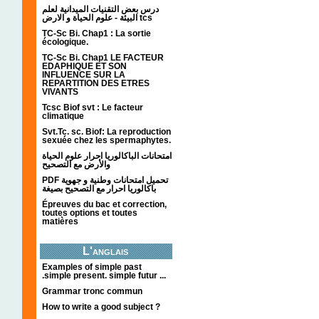
درس بعض التقنيات الميدانية لعلم
البيئة - علوم الحياة و الارض tcs
TC-Sc Bi. Chap1 : La sortie
écologique.
TC-Sc Bi. Chap1 LE FACTEUR
EDAPHIQUE ET SON
INFLUENCE SUR LA
REPARTITION DES ETRES
VIVANTS
Tcsc Biof svt : Le facteur
climatique
Svt.Tc. sc. Biof: La reproduction
sexuée chez les spermaphytes.
امتحانات الباكالوريا احرار علوم الحياة
والأرض مع التصحيح
PDF تحميل امتحانات وطنية و جهوية
باكالوريا احرار مع التصحيح بصيغة
Épreuves du bac et correction,
toutes options et toutes
matières
L'anglais
Examples of simple past
.simple present. simple futur ...
Grammar tronc commun
How to write a good subject ?