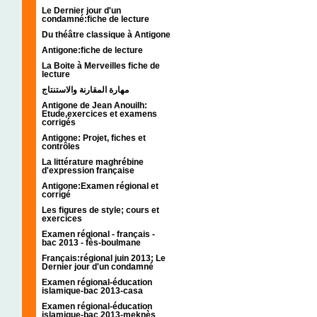
Le Dernier jour d'un
condamné:fiche de lecture
Du théâtre classique à Antigone
Antigone:fiche de lecture
La Boite à Merveilles fiche de
lecture
مهارة المقارنة والاستنتاج
Antigone de Jean Anouilh:
Etude,exercices et examens
corrigés
Antigone: Projet, fiches et
contrôles
La littérature maghrébine
d'expression française
Antigone:Examen régional et
corrigé
Les figures de style; cours et
exercices
Examen régional - français -
bac 2013 - fès-boulmane
Français:régional juin 2013; Le
Dernier jour d'un condamné
Examen régional-éducation
islamique-bac 2013-casa
Examen régional-éducation
islamique-bac 2013-meknès