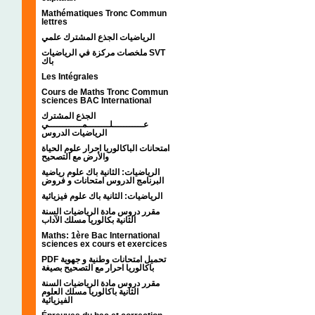
Mathématiques Tronc Commun
lettres
الرياضيات الجذع المشترك علمي
ملخصات مركزة في الرياضيات SVT
باك
Les Intégrales
Cours de Maths Tronc Commun
sciences BAC International
الجذع المشترك
عـــــــــــلــــــــمــــــــــــي
الرياضيات الدروس
امتحانات الباكالوريا احرار علوم الحياة
والأرض مع التصحيح
الرياضيات: الثانية باك علوم رياضية
البرنامج الدروس امتحانات و فروض
الرياضيات: الثانية باك علوم فيزيائية
مقرر دروس مادة الرياضيات السنة
الثانية بكالوريا مسلك الآداب
Maths: 1ère Bac International
sciences ex cours et exercices
PDF تحميل امتحانات وطنية و جهوية
باكالوريا احرار مع التصحيح بصيغة
مقرر دروس مادة الرياضيات السنة
الثانية باكالوريا مسلك العلوم
الفيزيائية