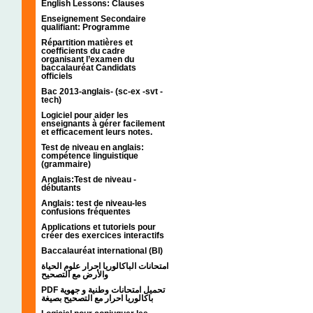
English Lessons: Clauses
Enseignement Secondaire
qualifiant: Programme
Répartition matières et
coefficients du cadre
organisant l’examen du
baccalauréat Candidats
officiels
Bac 2013-anglais- (sc-ex -svt -
tech)
Logiciel pour aider les
enseignants à gérer facilement
et efficacement leurs notes.
Test de niveau en anglais:
compétence linguistique
(grammaire)
Anglais:Test de niveau -
débutants
Anglais: test de niveau-les
confusions fréquentes
Applications et tutoriels pour
créer des exercices interactifs
Baccalauréat international (BI)
امتحانات الباكالوريا احرار علوم الحياة
والأرض مع التصحيح
PDF تحميل امتحانات وطنية و جهوية
باكالوريا احرار مع التصحيح بصيغة