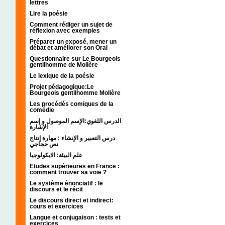
lettres
Lire la poésie
Comment rédiger un sujet de
réflexion avec exemples
Préparer un exposé, mener un
débat et améliorer son Oral
Questionnaire sur Le Bourgeois
gentilhomme de Molière
Le lexique de la poésie
Projet pédagogique:Le
Bourgeois gentilhomme Molière
Les procédés comiques de la
comédie
الدرس اللغوي:الإسم الموصول و إسم
الإشارة
درس التعبير و الإنشاء : مهارة إنتاج
نص حجاجي
علم البيئة: الايكولوجيا
Etudes supérieures en France :
comment trouver sa voie ?
Le système énonciatif : le
discours et le récit
Le discours direct et indirect:
cours et exercices
Langue et conjugaison : tests et
exercices