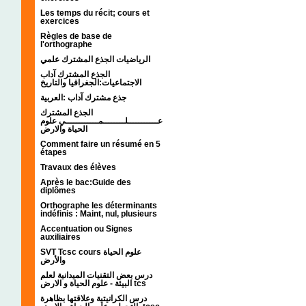
Les temps du récit; cours et
exercices
Règles de base de
l'orthographe
الرياضيات الجذع المشترك علمي
الجذع المشترك آداب
الاجتماعيات:الجغرافيا والتاريخ
جذع مشترك آداب :العربية
الجذع المشترك
عـــــــــــلــــــــمــــــــــــي علوم
الحياة والارض
Comment faire un résumé en 5
étapes
Travaux des élèves
Après le bac:Guide des
diplômes
Orthographe les déterminants
indéfinis : Maint, nul, plusieurs
Accentuation ou Signes
auxiliaires
SVT Tcsc cours علوم الحياة
والأرض
درس بعض التقنيات الميدانية لعلم
البيئة - علوم الحياة و الارض tcs
درس الكرانيتية وعلاقتها بظاهرة