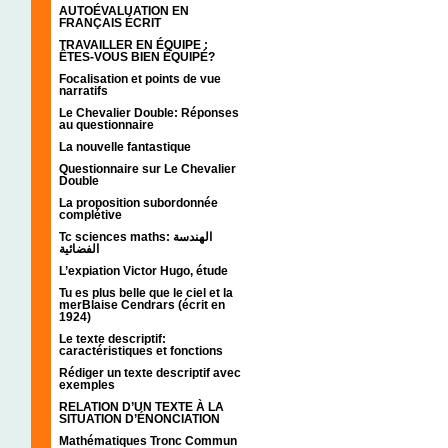
AUTOÉVALUATION EN
FRANÇAIS ÉCRIT
TRAVAILLER EN ÉQUIPE :
ÊTES-VOUS BIEN ÉQUIPÉ?
Focalisation et points de vue
narratifs
Le Chevalier Double: Réponses
au questionnaire
La nouvelle fantastique
Questionnaire sur Le Chevalier
Double
La proposition subordonnée
complétive
Tc sciences maths: الهندسة
الفضائية
L’expiation Victor Hugo, étude
Tu es plus belle que le ciel et la
merBlaise Cendrars (écrit en
1924)
Le texte descriptif:
caractéristiques et fonctions
Rédiger un texte descriptif avec
exemples
RELATION D’UN TEXTE À LA
SITUATION D’ÉNONCIATION
Mathématiques Tronc Commun