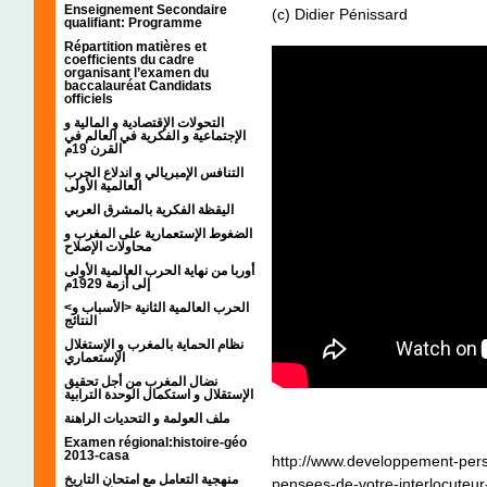
Enseignement Secondaire
(c) Didier Pénissard
qualifiant: Programme
Répartition matières et
coefficients du cadre
organisant l’examen du
baccalauréat Candidats
officiels
التحولات الإقتصادية و المالية و
الإجتماعية و الفكرية في العالم في
القرن 19م
التنافس الإمبريالي و اندلاع الحرب
العالمية الأولى
اليقظة الفكرية بالمشرق العربي
الضغوط الإستعمارية على المغرب و
محاولات الإصلاح
أوربا من نهاية الحرب العالمية الأولى
إلى أزمة 1929م
<الحرب العالمية الثانية <الأسباب و
النتائج
نظام الحماية بالمغرب و الإستغلال
الإستعماري
نضال المغرب من أجل تحقيق
الإستقلال و استكمال الوحدة الترابية
ملف العولمة و التحديات الراهنة
Examen régional:histoire-géo
2013-casa
http://www.developpement-pers
منهجية التعامل مع امتحان التاريخ
pensees-de-votre-interlocuteu