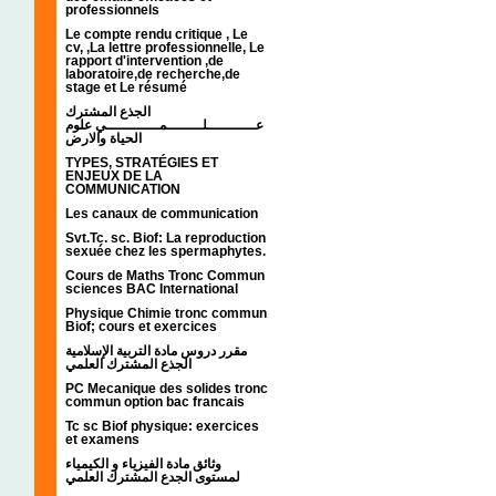
professionnels
Le compte rendu critique , Le
cv, ,La lettre professionnelle, Le
rapport d'intervention ,de
laboratoire,de recherche,de
stage et Le résumé
الجذع المشترك
عـــــــــــلــــــــمــــــــــــي علوم
الحياة والارض
TYPES, STRATÉGIES ET
ENJEUX DE LA
COMMUNICATION
Les canaux de communication
Svt.Tc. sc. Biof: La reproduction
sexuée chez les spermaphytes.
Cours de Maths Tronc Commun
sciences BAC International
Physique Chimie tronc commun
Biof; cours et exercices
مقرر دروس مادة التربية الإسلامية
الجذع المشترك العلمي
PC Mecanique des solides tronc
commun option bac francais
Tc sc Biof physique: exercices
et examens
وثائق مادة الفيزياء و الكيمياء
لمستوى الجدع المشترك العلمي