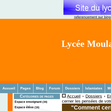
referencement sur bing
Lycée Moula
Accueil
Pages
Blog
Forum
Dossiers
Islamiates
M
Accueil
Dossiers
En
Catégories de pages
cerner les pensées de votre
Espace enseignant
(34)
"Comment cern
Espace éléve
(16)