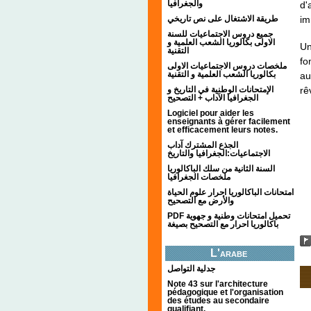
والجغرافيا
d'
im
طريقة الاشتغال على نص تاريخي
جميع دروس الاجتماعيات للسنة
الاولى بكالوريا الشعب العلمية و
Un
التقنية
fo
ملخصات دروس الاجتماعيات الاولى
بكالوريا الشعب العلمية و التقنية
au
rê
الإمتحانات الوطنية في التاريخ و
الجغرافيا الآداب + التصحيح
Logiciel pour aider les
enseignants à gérer facilement
et efficacement leurs notes.
الجذع المشترك آداب
الاجتماعيات:الجغرافيا والتاريخ
السنة الثانية من سلك الباكالوريا
ملخصات الجغرافيا
امتحانات الباكالوريا احرار علوم الحياة
والأرض مع التصحيح
PDF تحميل امتحانات وطنية و جهوية
باكالوريا احرار مع التصحيح بصيغة
L'arabe
جدلية التواصل
Note 43 sur l'architecture
pédagogique et l'organisation
des études au secondaire
qualifiant.