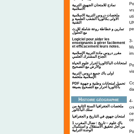
Po
نمادج للامتحان الجهوي التربية
الاسلامية
vr
ملخصات دروس التربية الاسلامية
ut
الاولى بكالوريا الشعب العلمية و
UN
التقنية
pe
تمارين و خطاطة روعة شاملة للإرث
مع الحلول
Logiciel pour aider les
3-
enseignants à gérer facilement
et efficacement leurs notes.
Ma
im
مقرر دروس مادة التربية الإسلامية
الجذع المشترك العلمي
امتحانات الباكالوريا احرار علوم الحياة
Po
والأرض مع التصحيح
vi
اولى باك جميع دروس التربية
الإسلامية ملخصة
Co
PDF تحميل امتحانات وطنية و جهوية
باكالوريا احرار مع التصحيح بصيغة
da
Histoire géographie
4-
ملخصات الجغرافيا السنة الثانية من
cr
سلك الباكالور
ce
امتحان جهوي في التاريخ و الجغرافيا
ce
1 باك علوم – تاريخ : نضال المغرب
من أجل تحقيق الاستقلال و استكمال
الوحدة الترابية
Po