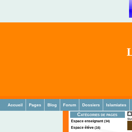
L
Accueil
Pages
Blog
Forum
Dossiers
Islamiates
Catégories de pages
su
Espace enseignant
(34)
Espace éléve
(16)