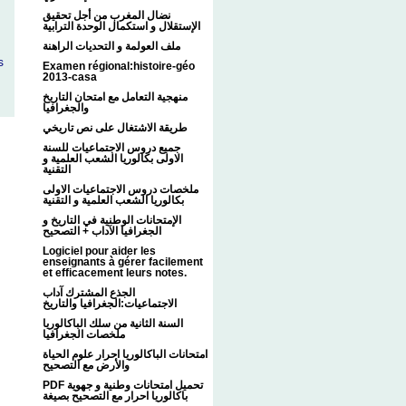
نضال المغرب من أجل تحقيق
الإستقلال و استكمال الوحدة الترابية
ملف العولمة و التحديات الراهنة
s
Examen régional:histoire-géo
2013-casa
منهجية التعامل مع امتحان التاريخ
والجغرافيا
طريقة الاشتغال على نص تاريخي
جميع دروس الاجتماعيات للسنة
الاولى بكالوريا الشعب العلمية و
التقنية
ملخصات دروس الاجتماعيات الاولى
بكالوريا الشعب العلمية و التقنية
الإمتحانات الوطنية في التاريخ و
الجغرافيا الآداب + التصحيح
Logiciel pour aider les
enseignants à gérer facilement
et efficacement leurs notes.
الجذع المشترك آداب
الاجتماعيات:الجغرافيا والتاريخ
السنة الثانية من سلك الباكالوريا
ملخصات الجغرافيا
امتحانات الباكالوريا احرار علوم الحياة
والأرض مع التصحيح
PDF تحميل امتحانات وطنية و جهوية
باكالوريا احرار مع التصحيح بصيغة