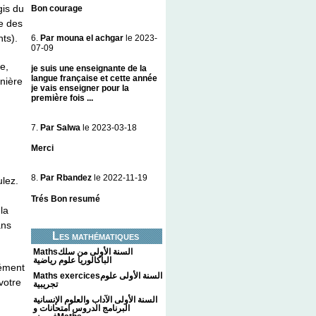
gis du
Bon courage
ue des
ts).
6.
Par mouna el achgar
le 2023-
07-09
e,
je suis une enseignante de la
langue française et cette année
rnière
je vais enseigner pour la
première fois ...
7.
Par Salwa
le 2023-03-18
Merci
8.
Par Rbandez
le 2022-11-19
ulez.
Trés Bon resumé
la
ans
Les mathématiques
Mathsالسنة الأولى من سلك
الباكالوريا علوم رياضية
dément
Maths exercicesالسنة الأولى علوم
votre
تجريبية
السنة الأولى الآداب والعلوم الإنسانية
البرنامج الدروس امتحانات و