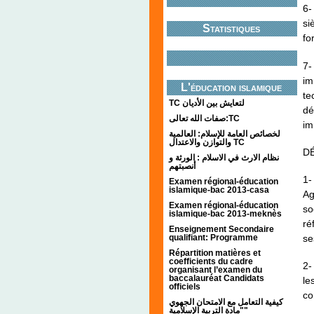
6-
si
Statistiques
fo
7-
im
L'éducation islamique
te
TC لتعايش بين الأديان
dé
صفات الله تعالى:TC
im
لخصائص العامة للإسلام: العالمية
والتوازن والاعتدال TC
DÉ
نظام الارث في الاسلام : الورثة و
أنصبتهم
1-
Examen régional-éducation
islamique-bac 2013-casa
Ag
Examen régional-éducation
so
islamique-bac 2013-meknès
ré
Enseignement Secondaire
qualifiant: Programme
se
Répartition matières et
coefficients du cadre
2-
organisant l’examen du
baccalauréat Candidats
le
officiels
co
كيفية التعامل مع الامتحان الجهوي
"مادة التربية الإسلامية"