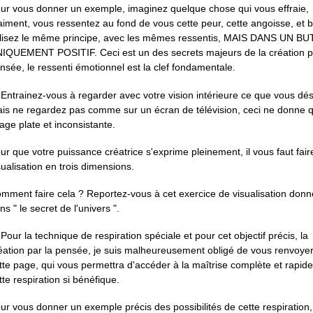
ur vous donner un exemple, imaginez quelque chose qui vous effraie,
aiment, vous ressentez au fond de vous cette peur, cette angoisse, et b
ilisez le même principe, avec les mêmes ressentis, MAIS DANS UN BU
IQUEMENT POSITIF. Ceci est un des secrets majeurs de la création p
nsée, le ressenti émotionnel est la clef fondamentale.
 Entrainez-vous à regarder avec votre vision intérieure ce que vous dés
is ne regardez pas comme sur un écran de télévision, ceci ne donne 
age plate et inconsistante.
ur que votre puissance créatrice s'exprime pleinement, il vous faut fai
sualisation en trois dimensions.
mment faire cela ? Reportez-vous à cet exercice de visualisation donn
ns " le secret de l'univers ".
 Pour la technique de respiration spéciale et pour cet objectif précis, la
éation par la pensée, je suis malheureusement obligé de vous renvoyer
tte page, qui vous permettra d'accéder à la maîtrise complète et rapid
tte respiration si bénéfique.
ur vous donner un exemple précis des possibilités de cette respiration,