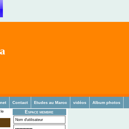
sa
 net
Contact
Etudes au Maroc
vidéos
Album photos
 le
Espace membre