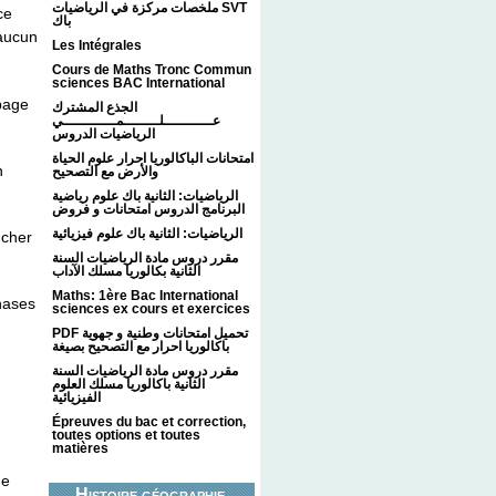
ملخصات مركزة في الرياضيات SVT
ce
باك
 aucun
Les Intégrales
Cours de Maths Tronc Commun
sciences BAC International
 page
الجذع المشترك
عـــــــــــلــــــــمــــــــــــي
الرياضيات الدروس
امتحانات الباكالوريا احرار علوم الحياة
n
والأرض مع التصحيح
الرياضيات: الثانية باك علوم رياضية
البرنامج الدروس امتحانات و فروض
الرياضيات: الثانية باك علوم فيزيائية
ucher
مقرر دروس مادة الرياضيات السنة
الثانية بكالوريا مسلك الآداب
Maths: 1ère Bac International
hases
sciences ex cours et exercices
PDF تحميل امتحانات وطنية و جهوية
باكالوريا احرار مع التصحيح بصيغة
مقرر دروس مادة الرياضيات السنة
الثانية باكالوريا مسلك العلوم
الفيزيائية
Épreuves du bac et correction,
toutes options et toutes
matières
ue
Histoire géographie