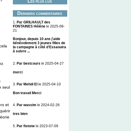
Les plus lus
Derniers commentaires
1.
Par GRILHAULT des
FONTAINES Hélène
le 2025-08-
21
Bonjour, depuis 10 ans j'aide
bénévolement 3 jeunes filles de
cela
la campagne à côté d'Essaouira
à suivre ...
ez
2.
Par bestcours
le 2025-04-27
merci
e
3.
Par Mehdi El
le 2025-04-10
e seul
Bon travail Merci
rs et
4.
Par wassim
le 2024-02-26
quérir
tres bien
héorie
5.
Par fistone
le 2023-07-09