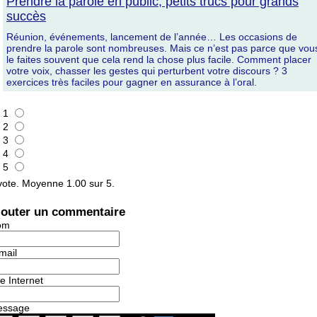
Prendre la parole en public, petits trucs pour grands
succès
Réunion, événements, lancement de l’année… Les occasions de
prendre la parole sont nombreuses. Mais ce n’est pas parce que vou
le faites souvent que cela rend la chose plus facile. Comment placer
votre voix, chasser les gestes qui perturbent votre discours ? 3
exercices très faciles pour gagner en assurance à l’oral.
1
2
3
4
5
ote. Moyenne
1.00
sur 5.
jouter un commentaire
om
mail
te Internet
essage