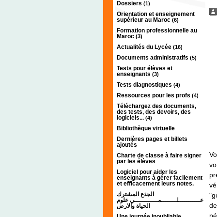
Dossiers
(1)
Orientation et enseignement
supérieur au Maroc
(6)
Formation professionnelle au
Maroc
(3)
Actualités du Lycée
(16)
Documents administratifs
(5)
Tests pour élèves et
enseignants
(3)
Tests diagnostiques
(4)
Ressources pour les profs
(4)
Téléchargez des documents,
des tests, des devoirs, des
logiciels...
(4)
Bibliothèque virtuelle
Dernières pages et billets
ajoutés
Vo
Charte de classe à faire signer
par les élèves
vo
Logiciel pour aider les
pr
enseignants à gérer facilement
et efficacement leurs notes.
vé
الجذع المشترك
"g
عـــــــــــلــــــــمــــــــــــي علوم
d
الحياة والارض
pé
Une journée inoubliable