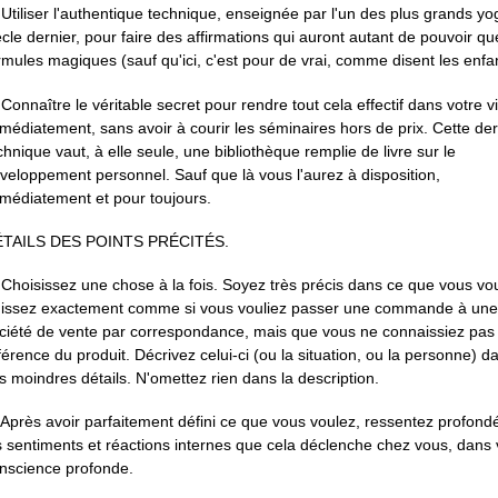
 Utiliser l'authentique technique, enseignée par l'un des plus grands yo
ècle dernier, pour faire des affirmations qui auront autant de pouvoir q
rmules magiques (sauf qu'ici, c'est pour de vrai, comme disent les enfan
 Connaître le véritable secret pour rendre tout cela effectif dans votre vi
médiatement, sans avoir à courir les séminaires hors de prix. Cette de
chnique vaut, à elle seule, une bibliothèque remplie de livre sur le
veloppement personnel. Sauf que là vous l'aurez à disposition,
médiatement et pour toujours.
TAILS DES POINTS PRÉCITÉS.
 Choisissez une chose à la fois. Soyez très précis dans ce que vous vo
issez exactement comme si vous vouliez passer une commande à une
ciété de vente par correspondance, mais que vous ne connaissiez pas 
férence du produit. Décrivez celui-ci (ou la situation, ou la personne) d
s moindres détails. N'omettez rien dans la description.
 Après avoir parfaitement défini ce que vous voulez, ressentez profon
s sentiments et réactions internes que cela déclenche chez vous, dans 
nscience profonde.