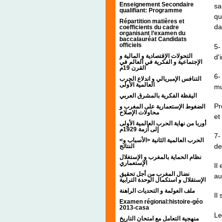
Enseignement Secondaire
sa
qualifiant: Programme
qu
Répartition matières et
da
coefficients du cadre
organisant l’examen du
baccalauréat Candidats
officiels
5-
التحولات الإقتصادية و المالية و
d'
الإجتماعية و الفكرية في العالم في
القرن 19م
6-
التنافس الإمبريالي و اندلاع الحرب
العالمية الأولى
mu
اليقظة الفكرية بالمشرق العربي
Pr
الضغوط الإستعمارية على المغرب و
محاولات الإصلاح
et
أوربا من نهاية الحرب العالمية الأولى
إلى أزمة 1929م
7-
<الحرب العالمية الثانية <الأسباب و
de
النتائج
نظام الحماية بالمغرب و الإستغلال
الإستعماري
Il
نضال المغرب من أجل تحقيق
au
الإستقلال و استكمال الوحدة الترابية
ملف العولمة و التحديات الراهنة
Il
Examen régional:histoire-géo
2013-casa
Le
منهجية التعامل مع امتحان التاريخ