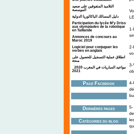
التلاميذ المتفوقين على صعيد
الموسسة
Vo
دليل المسالك الباكالوريا الدولية
L
Participation du lycée M'y Driss
aux olympiades de la robotique
1-
en Taillande
si
Annonces de concours au
Maroc 2019
2-
Logiciel pour conjuguer les
verbes en anglais
vo
انطلاق عملية التسجيل للحصول على
منحة
3-
مواعيد المباريات في المغرب 2020_
ob
2021
4-
Page Facebook
dé
bu
5-
Dernières pages
de
le
Catégories du blog
qu