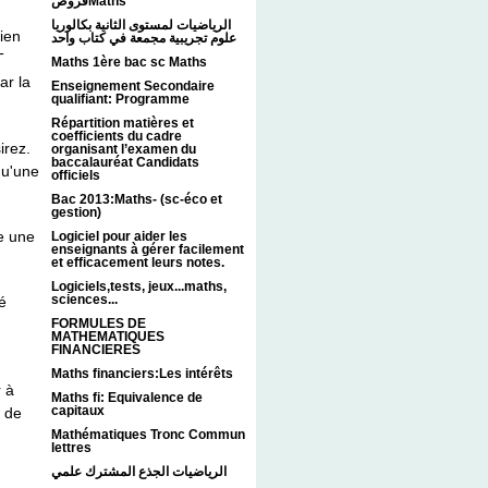
فروضMaths
الرياضيات لمستوى الثانية بكالوريا
ien
علوم تجريبية مجمعة في كتاب واحد
T
Maths 1ère bac sc Maths
ar la
Enseignement Secondaire
qualifiant: Programme
Répartition matières et
coefficients du cadre
irez.
organisant l’examen du
baccalauréat Candidats
qu'une
officiels
Bac 2013:Maths- (sc-éco et
gestion)
re une
Logiciel pour aider les
enseignants à gérer facilement
et efficacement leurs notes.
Logiciels,tests, jeux...maths,
sciences...
é
FORMULES DE
MATHEMATIQUES
FINANCIERES
Maths financiers:Les intérêts
 à
Maths fi: Equivalence de
capitaux
e de
Mathématiques Tronc Commun
lettres
الرياضيات الجذع المشترك علمي