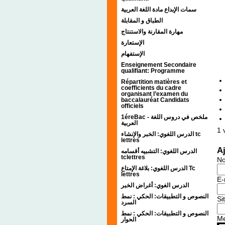
سمات الإبداع مادة اللغة العربية
الطباق و المقابلة
مهارة المقارنة والاستنتاج
الإستعارة
الإستفهام
Enseignement Secondaire
qualifiant: Programme
Répartition matières et
coefficients du cadre
organisant l’examen du
baccalauréat Candidats
officiels
1éreBac - ملخص في دروس اللغة
العربية
1
v
الدرس اللغوي: الخبر والإنشاء tc
lettres
A
الدرس اللغوي: التشبيه أقسامه
tclettres
N
الدرس اللغوي: بلاغة الإمتاع Tc
lettres
E-
الدرس الغوي: أغراض الخبر
النصوص و التطبيقات: الحكي : نمط
Si
السرد
النصوص و التطبيقات: الحكي : نمط
M
الحوار