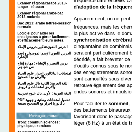
fréquence différentielle. 
Examen régional:arabe 2013-
d'adoption de la fréquen
tanger - tétouan
Examen régional arabe-bac
2013-meknès
Apparemment, on ne peut p
Bac 2013: arabe lettres-session
fréquences, mais les cherc
normale
la plus active dans le dom
Logiciel pour aider les
enseignants à gérer facilement
synchronisation cérébra
et efficacement leurs notes.
cinquantaine de combinaiso
الدرس اللغوي:تذكير بدروس الإملاء
seraient particulièrement 
الدرس اللغوي:الإسم الموصول و إسم
الإشارة
décédé, a fait breveter ce
درس التعبير و الإنشاء : مهارة إنتاج
d'outils connus sous le n
نص حجاجي
des enregistrements sonor
امتحانات الباكالوريا احرار علوم الحياة
والأرض مع التصحيح
sont camouflés sous dive
اللغة العربية: الثانية باك علوم الحياة
retrouve également des a
والارض امتحانات و فروض
ondes sonores et impulsio
اللغة العربية: الأولى باك علوم تجريبية
PDF تحميل امتحانات وطنية و جهوية
Pour faciliter le
sommeil
,
باكالوريا احرار مع التصحيح بصيغة
des battements binauraux 
Physique chimie
favorisant donc le passage
léger (8 Hz) à un état de
t
Tronc commun sciences:
physique, exercices