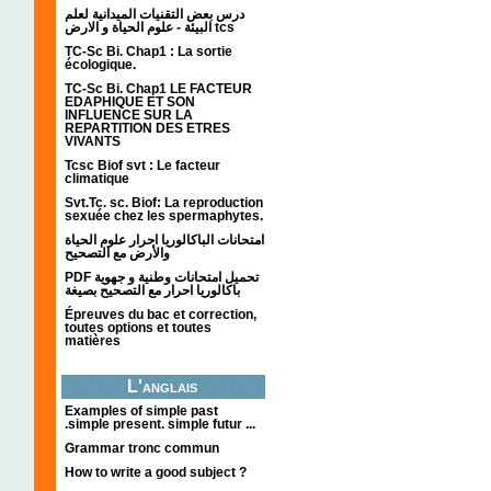
درس بعض التقنيات الميدانية لعلم
البيئة - علوم الحياة و الارض tcs
TC-Sc Bi. Chap1 : La sortie
écologique.
TC-Sc Bi. Chap1 LE FACTEUR
EDAPHIQUE ET SON
INFLUENCE SUR LA
REPARTITION DES ETRES
VIVANTS
Tcsc Biof svt : Le facteur
climatique
Svt.Tc. sc. Biof: La reproduction
sexuée chez les spermaphytes.
امتحانات الباكالوريا احرار علوم الحياة
والأرض مع التصحيح
PDF تحميل امتحانات وطنية و جهوية
باكالوريا احرار مع التصحيح بصيغة
Épreuves du bac et correction,
toutes options et toutes
matières
L'anglais
Examples of simple past
.simple present. simple futur ...
Grammar tronc commun
How to write a good subject ?