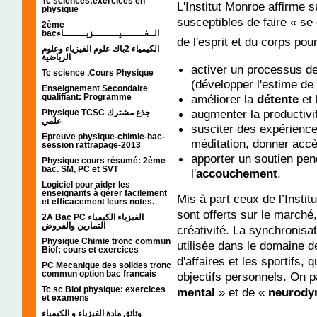
Tc sciences:exercices en
L'Institut Monroe affirme s
physique
susceptibles de faire « se
2ème
bacالــفــــــــيـــــــــزيــــــــاء
de l'esprit et du corps pou
الكيمياء 2باك علوم الفيزياء وعلوم
الرياضية
activer un processus d
Tc science ,Cours Physique
(développer l'estime de 
Enseignement Secondaire
qualifiant: Programme
améliorer la
détente
et
augmenter la productivi
Physique TCSC جذع مشترك
علمي
susciter des expériences
Epreuve physique-chimie-bac-
méditation, donner accès 
session rattrapage-2013
apporter un soutien pen
Physique cours résumé: 2ème
bac. SM, PC et SVT
l'
accouchement
.
Logiciel pour aider les
enseignants à gérer facilement
Mis à part ceux de l’Insti
et efficacement leurs notes.
sont offerts sur le marché,
2A Bac PC الفيزياء الكيمياء
التمارين والفروض
créativité. La synchronis
Physique Chimie tronc commun
utilisée dans le domaine de
Biof; cours et exercices
d'affaires et les sportifs,
PC Mecanique des solides tronc
commun option bac francais
objectifs personnels. On pa
Tc sc Biof physique: exercices
mental
» et de «
neurody
et examens
وثائق مادة الفيزياء و الكيمياء