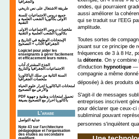
والجغرافيا
ondes, qui pourraient gra
طريقة الاشتغال على نص تاريخي
aussi améliorer la cohéren
جميع دروس الاجتماعيات للسنة
الاولى بكالوريا الشعب العلمية و
qui se traduit sur l'EEG p
التقنية
amplitude.
ملخصات دروس الاجتماعيات الاولى
بكالوريا الشعب العلمية و التقنية
Toutes sortes de compagn
الإمتحانات الوطنية في التاريخ و
الجغرافيا الآداب + التصحيح
jouant sur ce principe de
Logiciel pour aider les
fréquences de 3 à 8 Hz, pou
enseignants à gérer facilement
et efficacement leurs notes.
la
détente
. On y combine 
الجذع المشترك آداب
d'induction
hypnotique
— p
الاجتماعيات:الجغرافيا والتاريخ
compagnie a même donné 
السنة الثانية من سلك الباكالوريا
ملخصات الجغرافيا
déposée) à des produits d
امتحانات الباكالوريا احرار علوم الحياة
والأرض مع التصحيح
S'agit-il de messages subl
PDF تحميل امتحانات وطنية و جهوية
باكالوريا احرار مع التصحيح بصيغة
entreprises inscrivent gén
pour déclarer que ceux-c
L'arabe
subliminal pouvant représe
جدلية التواصل
personnes s'inquiètent q
Note 43 sur l'architecture
pédagogique et l'organisation
des études au secondaire
Une technolo
qualifiant.