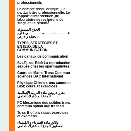
professionnels
Le compte rendu critique , Le
cv, ,La lettre professionnelle, Le
rapport d'intervention ,de
laboratoire,de recherche,de
stage et Le résumé
الجذع المشترك
عـــــــــــلــــــــمــــــــــــي علوم
الحياة والارض
TYPES, STRATÉGIES ET
ENJEUX DE LA
COMMUNICATION
Les canaux de communication
Svt.Tc. sc. Biof: La reproduction
sexuée chez les spermaphytes.
Cours de Maths Tronc Commun
sciences BAC International
Physique Chimie tronc commun
Biof; cours et exercices
مقرر دروس مادة التربية الإسلامية
الجذع المشترك العلمي
PC Mecanique des solides tronc
commun option bac francais
Tc sc Biof physique: exercices
et examens
وثائق مادة الفيزياء و الكيمياء
لمستوى الجدع المشترك العلمي