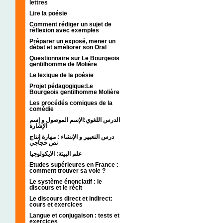
lettres
Lire la poésie
Comment rédiger un sujet de
réflexion avec exemples
Préparer un exposé, mener un
débat et améliorer son Oral
Questionnaire sur Le Bourgeois
gentilhomme de Molière
Le lexique de la poésie
Projet pédagogique:Le
Bourgeois gentilhomme Molière
Les procédés comiques de la
comédie
الدرس اللغوي:الإسم الموصول و إسم
الإشارة
درس التعبير و الإنشاء : مهارة إنتاج
نص حجاجي
علم البيئة: الايكولوجيا
Etudes supérieures en France :
comment trouver sa voie ?
Le système énonciatif : le
discours et le récit
Le discours direct et indirect:
cours et exercices
Langue et conjugaison : tests et
exercices