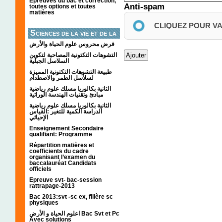
Épreuves du bac et correction,
Anti-spam
toutes options et toutes
matières
CLIQUEZ POUR V
Sciences de la vie et de la
terre
فرض محروس علوم الحياة والأرض
التشوهات التكتونیة المصاحبة لتكوین
السلاسل الجبلیة
طبيعة التشوهات التكتونية المميزة
لسلاسل الطمر والاصطدام
الثانية بكالوريا مسلك علوم رياضية
مبادئ وتقنيات الهندسة الوراثية
الثانية بكالوريا مسلك علوم رياضية
الدراسة الكمية للتغير :القياس
الإحيائي
Enseignement Secondaire
qualifiant: Programme
Répartition matières et
coefficients du cadre
organisant l’examen du
baccalauréat Candidats
officiels
Epreuve svt- bac-session
rattrapage-2013
Bac 2013:svt -sc ex, filière sc
physiques
اعلوم الحياة و الأرض Bac Svt et Pc
Avec solutions