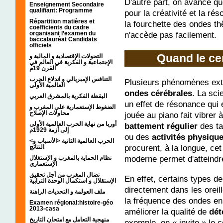
D'autre part, on avance q
Enseignement Secondaire
qualifiant: Programme
pour la créativité et la ré
Répartition matières et
la fourchette des ondes t
coefficients du cadre
n'accède pas facilement.
organisant l’examen du
baccalauréat Candidats
officiels
Quand le ce
التحولات الإقتصادية و المالية و
الإجتماعية و الفكرية في العالم في
القرن 19م
التنافس الإمبريالي و اندلاع الحرب
Plusieurs phénomènes exté
العالمية الأولى
ondes cérébrales
. La sci
اليقظة الفكرية بالمشرق العربي
un effet de résonance qui
الضغوط الإستعمارية على المغرب و
محاولات الإصلاح
jouée au piano fait vibrer 
أوربا من نهاية الحرب العالمية الأولى
battement régulier
des ta
إلى أزمة 1929م
ou des
activités physiqu
<الحرب العالمية الثانية <الأسباب و
procurent, à la longue, cet
النتائج
moderne permet d'atteindre
نظام الحماية بالمغرب و الإستغلال
الإستعماري
نضال المغرب من أجل تحقيق
En effet, certains types d
الإستقلال و استكمال الوحدة الترابية
directement dans les oreill
ملف العولمة و التحديات الراهنة
la fréquence des ondes en 
Examen régional:histoire-géo
2013-casa
améliorer la qualité de
dét
منهجية التعامل مع امتحان التاريخ
exemple, on « invite » le c