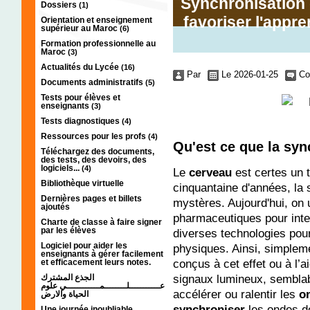
Synchronisation 
Dossiers
(1)
favoriser l'appre
Orientation et enseignement
supérieur au Maroc
(6)
Formation professionnelle au
Maroc
(3)
Actualités du Lycée
(16)
Par
Le 2026-01-25
Co
Documents administratifs
(5)
Tests pour élèves et
enseignants
(3)
Tests diagnostiques
(4)
Ressources pour les profs
(4)
Qu'est ce que la syn
Téléchargez des documents,
des tests, des devoirs, des
logiciels...
(4)
Le
cerveau
est certes un t
Bibliothèque virtuelle
cinquantaine d'années, la 
Dernières pages et billets
mystères. Aujourd'hui, on 
ajoutés
pharmaceutiques pour inte
Charte de classe à faire signer
par les élèves
diverses technologies pou
Logiciel pour aider les
physiques. Ainsi, simplem
enseignants à gérer facilement
conçus à cet effet ou à l’a
et efficacement leurs notes.
signaux lumineux, semblab
الجذع المشترك
عـــــــــــلــــــــمــــــــــــي علوم
accélérer ou ralentir les
o
الحياة والارض
synchroniser
les ondes de
Une journée inoubliable