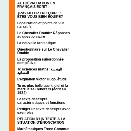
AUTOÉVALUATION EN
FRANÇAIS ÉCRIT
TRAVAILLER EN ÉQUIPE :
ÊTES-VOUS BIEN ÉQUIPÉ?
Focalisation et points de vue
narratifs
Le Chevalier Double: Réponses
au questionnaire
La nouvelle fantastique
Questionnaire sur Le Chevalier
Double
La proposition subordonnée
complétive
Tc sciences maths: الهندسة
الفضائية
L’expiation Victor Hugo, étude
Tu es plus belle que le ciel et la
merBlaise Cendrars (écrit en
1924)
Le texte descriptif:
caractéristiques et fonctions
Rédiger un texte descriptif avec
exemples
RELATION D’UN TEXTE À LA
SITUATION D’ÉNONCIATION
Mathématiques Tronc Commun