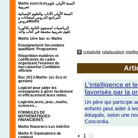
Maths exercicesالسنة الأولى علوم
تجريبية
السنة الأولى الآداب والعلوم الإنسانية
البرنامج الدروس امتحانات و
فروضMaths
الرياضيات لمستوى الثانية بكالوريا
علوم تجريبية مجمعة في كتاب واحد
Maths 1ère bac sc Maths
Enseignement Secondaire
qualifiant: Programme
créativité
relalaxation
intell
Répartition matières et
coefficients du cadre
organisant l’examen du
Arti
baccalauréat Candidats
officiels
Bac 2013:Maths- (sc-éco et
gestion)
L'intelligence et l
Logiciel pour aider les
favorisés par la p
enseignants à gérer facilement
et efficacement leurs notes.
Un père qui participe a
Logiciels,tests, jeux...maths,
sciences...
enfants peut aider à les
FORMULES DE
éduqués, selon une nou
MATHEMATIQUES
FINANCIERES
Concordia.
Maths financiers:Les intérêts
Maths fi: Equivalence de
1
capitaux