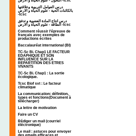
التحول - علوم الحياة و الارض -tcsc
درس العوامل التربوية وعلاقتها
بالكائنات الحية - علوم الحياة و الارض
-tcsc
درس انتاج المادة العضوية و تدفق
الطاقة - علوم الحياة و الارض -tcsc
Comment réussir l'épreuve de
français avec exemples de
productions écrites
Baccalauréat international (BI)
TC-Sc Bi. Chap1 LE FACTEUR
EDAPHIQUE ET SON
INFLUENCE SUR LA
REPARTITION DES ETRES
VIVANTS
TC-Sc Bi. Chap1 : La sortie
écologique.
Tcsc Biof svt : Le facteur
climatique
La communication: définition,
types et fonctions(Document à
télécharger)
La lettre de motivation
Faire un CV
Rédiger un mail (courriel
éléctronique)
Le mail : astuces pour envoyer
des emails efficaces et