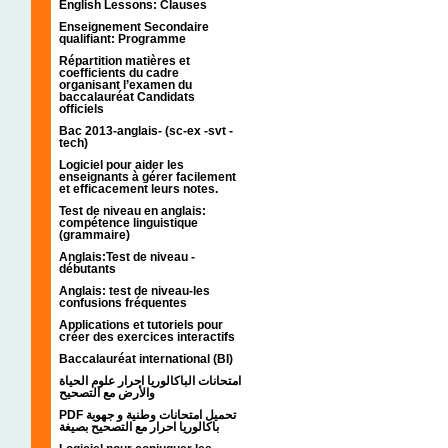
English Lessons: Clauses
Enseignement Secondaire
qualifiant: Programme
Répartition matières et
coefficients du cadre
organisant l’examen du
baccalauréat Candidats
officiels
Bac 2013-anglais- (sc-ex -svt -
tech)
Logiciel pour aider les
enseignants à gérer facilement
et efficacement leurs notes.
Test de niveau en anglais:
compétence linguistique
(grammaire)
Anglais:Test de niveau -
débutants
Anglais: test de niveau-les
confusions fréquentes
Applications et tutoriels pour
créer des exercices interactifs
Baccalauréat international (BI)
امتحانات الباكالوريا احرار علوم الحياة
والأرض مع التصحيح
PDF تحميل امتحانات وطنية و جهوية
باكالوريا احرار مع التصحيح بصيغة