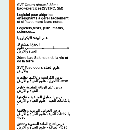
SVT Cours résumé 2ème
bac+exercices(SVT,PC, SM)
Logiciel pour aider les
enseignants à gérer facilement
et efficacement leurs notes.
Logiciels,tests, jeux...maths,
sciences...
علم البيئة: الايكولوجيا
الجذع المشترك
عـــــــــــلــــــــمــــــــــــي علوم
الحياة والارض
2ème bac Sciences de la vie et
de la terre
SVT Tcsc cours علوم الحياة
والأرض
درس الكرانيتية وعلاقتها بظاهرة
التحول - علوم الحياة و الارض -tcsc
درس علم الوراثة البشرية -علوم
الحياة و الارض -
درس العوامل المناخية و علاقتها
بالكائنات الحية - علوم الحياة و الأرض
-
درس العوامل التربوية وعلاقتها
بالكائنات الحية - علوم الحياة و الارض
-tcsc
درس انتاج المادة العضوية و تدفق
الطاقة - علوم الحياة و الارض -tcsc