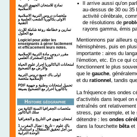
Il arrive aussi qu'on parl
نمادج للامتحان الجهوي التربية
au-dessus de 30 ou 35 
الاسلامية
activité cérébrale, co
ملخصات دروس التربية الاسلامية
الاولى بكالوريا الشعب العلمية و
de résolutions de
prob
التقنية
rayons gamma, émis pa
تمارين و خطاطة روعة شاملة للإرث
مع الحلول
Mentionnons par ailleurs q
Logiciel pour aider les
enseignants à gérer facilement
hémisphères, puis en plus
et efficacement leurs notes.
importante : aires du langa
مقرر دروس مادة التربية الإسلامية
الجذع المشترك العلمي
l'émotion, etc. En ce qui c
امتحانات الباكالوريا احرار علوم الحياة
fonctionnent le plus souve
والأرض مع التصحيح
que le
gauche
, généraleme
اولى باك جميع دروس التربية
الإسلامية ملخصة
et du
rationnel
, tandis qu
PDF تحميل امتحانات وطنية و جهوية
باكالوريا احرار مع التصحيح بصيغة
La fréquence des ondes cé
d'activités dans lequel on
Histoire géographie
entraînés ont relativement
ملخصات الجغرافيا السنة الثانية من
stress, par exemple, et l
سلك الباكالور
détendre : les
ondes céré
امتحان جهوي في التاريخ و الجغرافيا
dans la fourchette
bêta
et 
1 باك علوم – تاريخ : نضال المغرب
من أجل تحقيق الاستقلال و استكمال
الوحدة الترابية