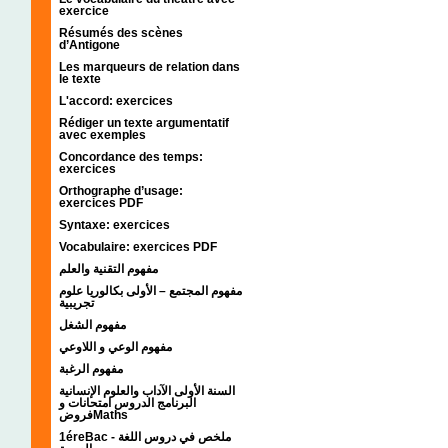
exercice
Résumés des scènes
d’Antigone
Les marqueurs de relation dans
le texte
L'accord: exercices
Rédiger un texte argumentatif
avec exemples
Concordance des temps:
exercices
Orthographe d’usage:
exercices PDF
Syntaxe: exercices
Vocabulaire: exercices PDF
مفهوم التقنية والعلم
مفهوم المجتمع – الأولى بكالوريا علوم
تجريبية
مفهوم الشغل
مفهوم الوعي و اللاوعي
مفهوم الرغبة
السنة الأولى الآداب والعلوم الإنسانية
البرنامج الدروس امتحانات و
فروضMaths
1éreBac - ملخص في دروس اللغة