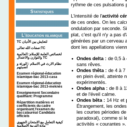
rythme de ces pulsations p
Statistiques
L'intensité de l'
activité cé
de ces ondes. On les calcu
ondulation par seconde. Si
plat, c'est qu'il n'y a pas
L'éducation islamique
générées par un cerveau ac
TC لتعايش بين الأديان
dont les appellations vien
صفات الله تعالى:TC
لخصائص العامة للإسلام: العالمية
Ondes delta :
de 0,5 à
والتوازن والاعتدال TC
sans rêves.
نظام الارث في الاسلام : الورثة و
أنصبتهم
Ondes thêta :
de 4 à 7 
Examen régional-éducation
en plein éveil, atteinte
islamique-bac 2013-casa
expérimentés.
Examen régional-éducation
islamique-bac 2013-meknès
Ondes alpha :
de 8 à 1
Enseignement Secondaire
et de l'éveil calme.
qualifiant: Programme
Ondes bêta :
14 Hz et 
Répartition matières et
Étrangement, les ondes
coefficients du cadre
organisant l’examen du
les courtes périodes d
baccalauréat Candidats
officiels
paradoxal), comme si le
كيفية التعامل مع الامتحان الجهوي
activités « courantes ».
"مادة التربية الإسلامية"