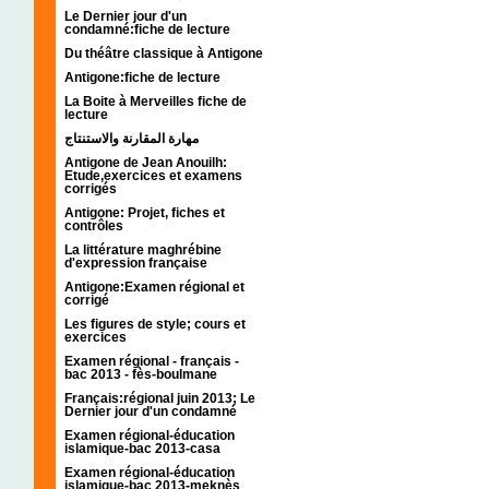
Le Dernier jour d'un
condamné:fiche de lecture
Du théâtre classique à Antigone
Antigone:fiche de lecture
La Boite à Merveilles fiche de
lecture
مهارة المقارنة والاستنتاج
Antigone de Jean Anouilh:
Etude,exercices et examens
corrigés
Antigone: Projet, fiches et
contrôles
La littérature maghrébine
d'expression française
Antigone:Examen régional et
corrigé
Les figures de style; cours et
exercices
Examen régional - français -
bac 2013 - fès-boulmane
Français:régional juin 2013; Le
Dernier jour d'un condamné
Examen régional-éducation
islamique-bac 2013-casa
Examen régional-éducation
islamique-bac 2013-meknès