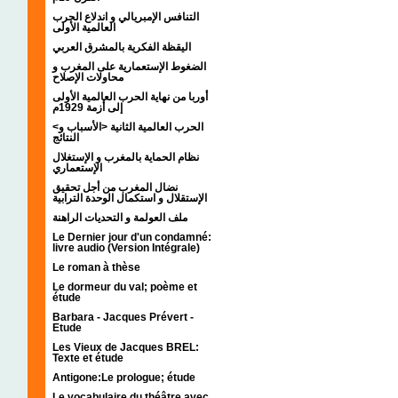
التنافس الإمبريالي و اندلاع الحرب
العالمية الأولى
اليقظة الفكرية بالمشرق العربي
الضغوط الإستعمارية على المغرب و
محاولات الإصلاح
أوربا من نهاية الحرب العالمية الأولى
إلى أزمة 1929م
<الحرب العالمية الثانية <الأسباب و
النتائج
نظام الحماية بالمغرب و الإستغلال
الإستعماري
نضال المغرب من أجل تحقيق
الإستقلال و استكمال الوحدة الترابية
ملف العولمة و التحديات الراهنة
Le Dernier jour d'un condamné:
livre audio (Version Intégrale)
Le roman à thèse
Le dormeur du val; poème et
étude
Barbara - Jacques Prévert -
Etude
Les Vieux de Jacques BREL:
Texte et étude
Antigone:Le prologue; étude
Le vocabulaire du théâtre avec