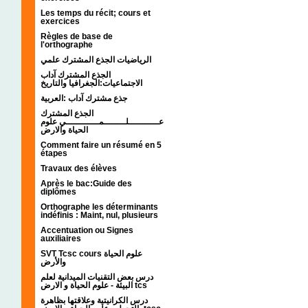
Les temps du récit; cours et
exercices
Règles de base de
l'orthographe
الرياضيات الجذع المشترك علمي
الجذع المشترك آداب
الاجتماعيات:الجغرافيا والتاريخ
جذع مشترك آداب :العربية
الجذع المشترك
عـــــــــــلــــــــمــــــــــــي علوم
الحياة والارض
Comment faire un résumé en 5
étapes
Travaux des élèves
Après le bac:Guide des
diplômes
Orthographe les déterminants
indéfinis : Maint, nul, plusieurs
Accentuation ou Signes
auxiliaires
SVT Tcsc cours علوم الحياة
والأرض
درس بعض التقنيات الميدانية لعلم
البيئة - علوم الحياة و الارض tcs
درس الكرانيتية وعلاقتها بظاهرة