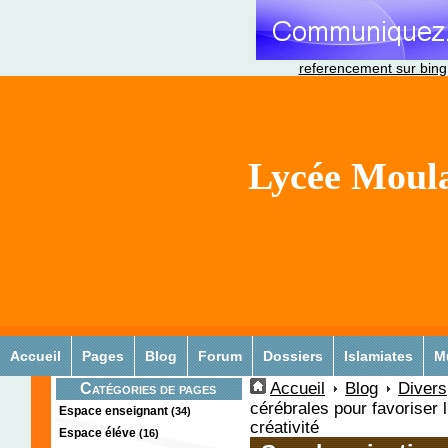
referencement sur bing
Lycée Moula
Accueil
Pages
Blog
Forum
Dossiers
Islamiates
M
Accueil
Blog
Divers
Catégories de pages
cérébrales pour favoriser l
Espace enseignant
(34)
créativité
Espace éléve
(16)