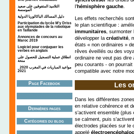
l'
hémisphère gauche
.
التلاميذ المتفوقين على صعيد
الموسسة
دليل المسالك الباكالوريا الدولية
Les effets recherchés sont
Participation du lycée M'y Driss
le plan scientifique : amél
aux olympiades de la robotique
en Taillande
immunitaires
, surmonter
Annonces de concours au
développer la
créativité
, 
Maroc 2019
états « non ordinaires » 
Logiciel pour conjuguer les
rêves éveillés ou des voy
verbes en anglais
ordinaire ne veut pas dire ar
انطلاق عملية التسجيل للحصول على
منحة
peu courants - on pourrait 
مواعيد المباريات في المغرب 2020_
compatible avec notre mod
2021
Page Facebook
Les o
Dans les différentes zones
en relative cohérence et d
Dernières pages
s'activent ensemble (plu
se calment, puis s'activen
Catégories du blog
électrodes placées sur le c
appelé
électroencéphalo