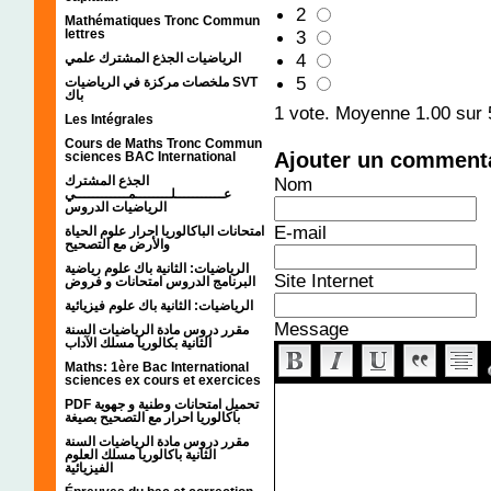
2
Mathématiques Tronc Commun
3
lettres
4
الرياضيات الجذع المشترك علمي
5
ملخصات مركزة في الرياضيات SVT
باك
1
vote. Moyenne
1.00
sur 
Les Intégrales
Cours de Maths Tronc Commun
Ajouter un comment
sciences BAC International
Nom
الجذع المشترك
عـــــــــــلــــــــمــــــــــــي
الرياضيات الدروس
E-mail
امتحانات الباكالوريا احرار علوم الحياة
والأرض مع التصحيح
الرياضيات: الثانية باك علوم رياضية
Site Internet
البرنامج الدروس امتحانات و فروض
الرياضيات: الثانية باك علوم فيزيائية
Message
مقرر دروس مادة الرياضيات السنة
الثانية بكالوريا مسلك الآداب
Maths: 1ère Bac International
sciences ex cours et exercices
PDF تحميل امتحانات وطنية و جهوية
باكالوريا احرار مع التصحيح بصيغة
مقرر دروس مادة الرياضيات السنة
الثانية باكالوريا مسلك العلوم
الفيزيائية