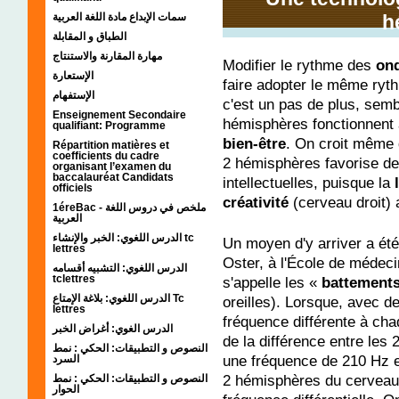
سمات الإبداع مادة اللغة العربية
h
الطباق و المقابلة
مهارة المقارنة والاستنتاج
Modifier le rythme des
ond
الإستعارة
faire adopter le même ryt
الإستفهام
c'est un pas de plus, sembl
Enseignement Secondaire
hémisphères fonctionnent 
qualifiant: Programme
bien-être
. On croit même 
Répartition matières et
coefficients du cadre
2 hémisphères favorise de
organisant l’examen du
baccalauréat Candidats
intellectuelles, puisque la
officiels
créativité
(cerveau droit) 
1éreBac - ملخص في دروس اللغة
العربية
الدرس اللغوي: الخبر والإنشاء tc
Un moyen d'y arriver a ét
lettres
Oster, à l'École de médeci
الدرس اللغوي: التشبيه أقسامه
tclettres
s'appelle les «
battements
الدرس اللغوي: بلاغة الإمتاع Tc
oreilles). Lorsque, avec d
lettres
fréquence différente à cha
الدرس الغوي: أغراض الخبر
de la différence entre les 2
النصوص و التطبيقات: الحكي : نمط
une fréquence de 210 Hz et
السرد
2 hémisphères du cerveau 
النصوص و التطبيقات: الحكي : نمط
الحوار