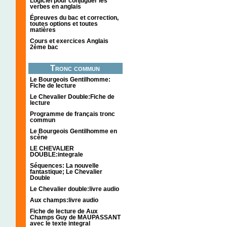
Logiciel pour conjuguer les
verbes en anglais
Épreuves du bac et correction,
toutes options et toutes
matières
Cours et exercices Anglais
2ème bac
Tronc commun
Le Bourgeois Gentilhomme:
Fiche de lecture
Le Chevalier Double:Fiche de
lecture
Programme de français tronc
commun
Le Bourgeois Gentilhomme en
scène
LE CHEVALIER
DOUBLE:integrale
Séquences: La nouvelle
fantastique; Le Chevalier
Double
Le Chevalier double:livre audio
Aux champs:livre audio
Fiche de lecture de Aux
Champs Guy de MAUPASSANT
avec le texte integral