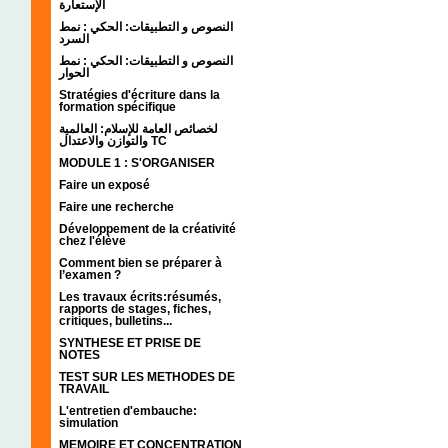
الإستعارة
النصوص و التطبيقات: الحكي : نمط
السرد
النصوص و التطبيقات: الحكي : نمط
الحوار
Stratégies d'écriture dans la
formation spécifique
لخصائص العامة للإسلام: العالمية
والتوازن والاعتدال TC
MODULE 1 : S'ORGANISER
Faire un exposé
Faire une recherche
Développement de la créativité
chez l'élève
Comment bien se préparer à
l’examen ?
Les travaux écrits:résumés,
rapports de stages, fiches,
critiques, bulletins...
SYNTHESE ET PRISE DE
NOTES
TEST SUR LES METHODES DE
TRAVAIL
L'entretien d'embauche:
simulation
MEMOIRE ET CONCENTRATION