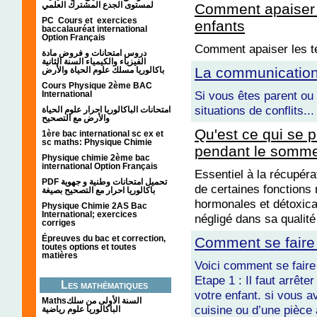
لمستوى الجدع المشترك العلمي
Comment apaiser l
PC Cours et exercices
enfants
baccalauréat international
Option Français
Comment apaiser les te
دروس امتحانات و فروض مادة
الفيزياء والكيمياء السنة الثانية
La communication
باكالوريا مسلك علوم الحياة والأرض
Cours Physique 2ème BAC
Si vous êtes parent ou
International
situations de conflits...
امتحانات الباكالوريا احرار علوم الحياة
والأرض مع التصحيح
Qu'est ce qui se 
1ère bac international sc ex et
sc maths: Physique Chimie
pendant le somme
Physique chimie 2ème bac
international Option Français
Essentiel à la récupérat
PDF تحميل امتحانات وطنية و جهوية
de certaines fonctions 
باكالوريا احرار مع التصحيح بصيغة
hormonales et détoxica
Physique Chimie 2AS Bac
International; exercices
négligé dans sa qualité
corriges
Épreuves du bac et correction,
Comment se faire 
toutes options et toutes
matières
Voici comment se faire
Etape 1 : Il faut arrête
Les mathématiques
votre enfant. si vous a
Mathsالسنة الأولى من سلك
cuisine ou d’une pièce à
الباكالوريا علوم رياضية