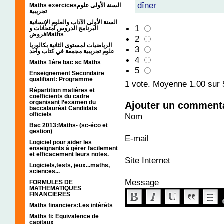
dîner
Maths exercicesالسنة الأولى علوم
تجريبية
السنة الأولى الآداب والعلوم الإنسانية
1
البرنامج الدروس امتحانات و
فروضMaths
2
الرياضيات لمستوى الثانية بكالوريا
3
علوم تجريبية مجمعة في كتاب واحد
4
Maths 1ère bac sc Maths
5
Enseignement Secondaire
qualifiant: Programme
1
vote. Moyenne
1.00
sur 
Répartition matières et
coefficients du cadre
organisant l’examen du
Ajouter un comment
baccalauréat Candidats
officiels
Nom
Bac 2013:Maths- (sc-éco et
gestion)
E-mail
Logiciel pour aider les
enseignants à gérer facilement
et efficacement leurs notes.
Site Internet
Logiciels,tests, jeux...maths,
sciences...
Message
FORMULES DE
MATHEMATIQUES
FINANCIERES
Maths financiers:Les intérêts
Maths fi: Equivalence de
capitaux