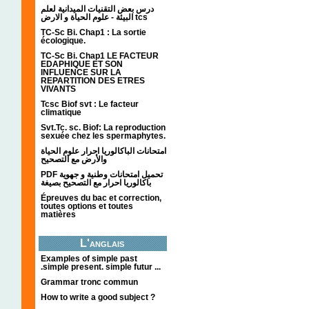
درس بعض التقنيات الميدانية لعلم
البيئة - علوم الحياة و الارض tcs
TC-Sc Bi. Chap1 : La sortie
écologique.
TC-Sc Bi. Chap1 LE FACTEUR
EDAPHIQUE ET SON
INFLUENCE SUR LA
REPARTITION DES ETRES
VIVANTS
Tcsc Biof svt : Le facteur
climatique
Svt.Tc. sc. Biof: La reproduction
sexuée chez les spermaphytes.
امتحانات الباكالوريا احرار علوم الحياة
والأرض مع التصحيح
PDF تحميل امتحانات وطنية و جهوية
باكالوريا احرار مع التصحيح بصيغة
Épreuves du bac et correction,
toutes options et toutes
matières
L'anglais
Examples of simple past
.simple present. simple futur ...
Grammar tronc commun
How to write a good subject ?