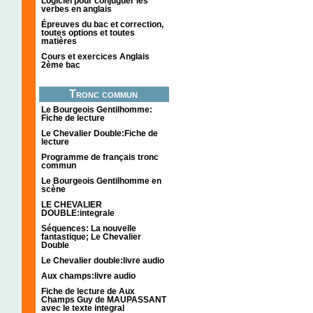
Logiciel pour conjuguer les
verbes en anglais
Épreuves du bac et correction,
toutes options et toutes
matières
Cours et exercices Anglais
2ème bac
Tronc commun
Le Bourgeois Gentilhomme:
Fiche de lecture
Le Chevalier Double:Fiche de
lecture
Programme de français tronc
commun
Le Bourgeois Gentilhomme en
scène
LE CHEVALIER
DOUBLE:integrale
Séquences: La nouvelle
fantastique; Le Chevalier
Double
Le Chevalier double:livre audio
Aux champs:livre audio
Fiche de lecture de Aux
Champs Guy de MAUPASSANT
avec le texte integral