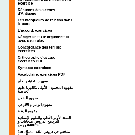
exercice
Résumés des scènes
d’Antigone
Les marqueurs de relation dans
le texte
L'accord: exercices
Rédiger un texte argumentatif
avec exemples
Concordance des temps:
exercices
Orthographe d’usage:
exercices PDF
Syntaxe: exercices
Vocabulaire: exercices PDF
مفهوم التقنية والعلم
مفهوم المجتمع – الأولى بكالوريا علوم
تجريبية
مفهوم الشغل
مفهوم الوعي و اللاوعي
مفهوم الرغبة
السنة الأولى الآداب والعلوم الإنسانية
البرنامج الدروس امتحانات و
فروضMaths
1éreBac - ملخص في دروس اللغة