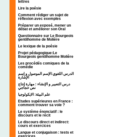
lettres
Lire la poésie
Comment rédiger un sujet de
réflexion avec exemples
Préparer un exposé, mener un
débat et améliorer son Oral
Questionnaire sur Le Bourgeois
gentilhomme de Molière
Le lexique de la poésie
Projet pédagogique:Le
Bourgeois gentilhomme Molière
Les procédés comiques de la
comédie
الدرس اللغوي:الإسم الموصول و إسم
الإشارة
درس التعبير و الإنشاء : مهارة إنتاج
نص حجاجي
علم البيئة: الايكولوجيا
Etudes supérieures en France :
comment trouver sa voie ?
Le système énonciatif : le
discours et le récit
Le discours direct et indirect:
cours et exercices
Langue et conjugaison : tests et
exercices