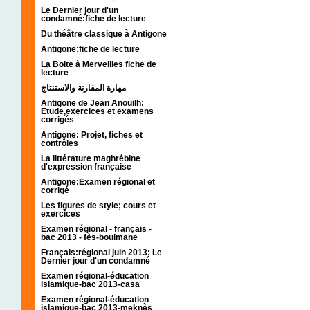
Le Dernier jour d'un
condamné:fiche de lecture
Du théâtre classique à Antigone
Antigone:fiche de lecture
La Boite à Merveilles fiche de
lecture
مهارة المقارنة والاستنتاج
Antigone de Jean Anouilh:
Etude,exercices et examens
corrigés
Antigone: Projet, fiches et
contrôles
La littérature maghrébine
d'expression française
Antigone:Examen régional et
corrigé
Les figures de style; cours et
exercices
Examen régional - français -
bac 2013 - fès-boulmane
Français:régional juin 2013; Le
Dernier jour d'un condamné
Examen régional-éducation
islamique-bac 2013-casa
Examen régional-éducation
islamique-bac 2013-meknès