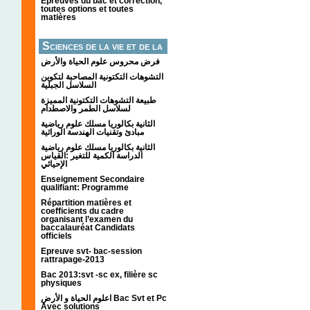
Épreuves du bac et correction,
toutes options et toutes
matières
Sciences de la vie et de la
terre
فرض محروس علوم الحياة والأرض
التشوهات التكتونیة المصاحبة لتكوین
السلاسل الجبلیة
طبيعة التشوهات التكتونية المميزة
لسلاسل الطمر والاصطدام
الثانية بكالوريا مسلك علوم رياضية
مبادئ وتقنيات الهندسة الوراثية
الثانية بكالوريا مسلك علوم رياضية
الدراسة الكمية للتغير :القياس
الإحيائي
Enseignement Secondaire
qualifiant: Programme
Répartition matières et
coefficients du cadre
organisant l’examen du
baccalauréat Candidats
officiels
Epreuve svt- bac-session
rattrapage-2013
Bac 2013:svt -sc ex, filière sc
physiques
اعلوم الحياة و الأرض Bac Svt et Pc
Avec solutions