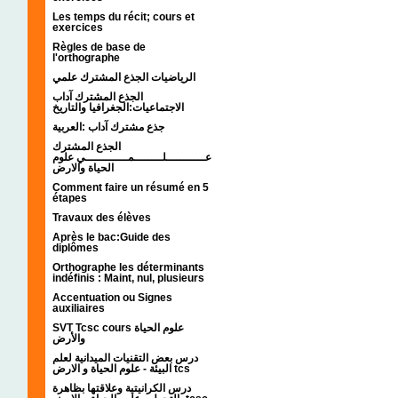
Les temps du récit; cours et
exercices
Règles de base de
l'orthographe
الرياضيات الجذع المشترك علمي
الجذع المشترك آداب
الاجتماعيات:الجغرافيا والتاريخ
جذع مشترك آداب :العربية
الجذع المشترك
عـــــــــــلــــــــمــــــــــــي علوم
الحياة والارض
Comment faire un résumé en 5
étapes
Travaux des élèves
Après le bac:Guide des
diplômes
Orthographe les déterminants
indéfinis : Maint, nul, plusieurs
Accentuation ou Signes
auxiliaires
SVT Tcsc cours علوم الحياة
والأرض
درس بعض التقنيات الميدانية لعلم
البيئة - علوم الحياة و الارض tcs
درس الكرانيتية وعلاقتها بظاهرة