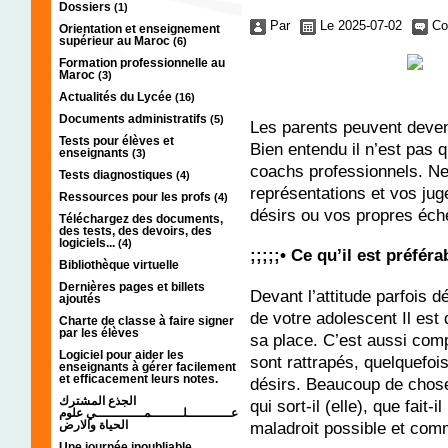
Dossiers
(1)
Par
Le 2025-07-02
Co
Orientation et enseignement
supérieur au Maroc
(6)
Formation professionnelle au
Maroc
(3)
Actualités du Lycée
(16)
Documents administratifs
(5)
Les parents peuvent deveni
Tests pour élèves et
Bien entendu il n’est pas q
enseignants
(3)
coachs professionnels. Ne
Tests diagnostiques
(4)
représentations et vos ju
Ressources pour les profs
(4)
désirs ou vos propres éch
Téléchargez des documents,
des tests, des devoirs, des
logiciels...
(4)
;;;;;•
Ce qu’il est préféra
Bibliothèque virtuelle
Dernières pages et billets
Devant l’attitude parfois 
ajoutés
de votre adolescent Il est 
Charte de classe à faire signer
par les élèves
sa place. C’est aussi compl
Logiciel pour aider les
sont rattrapés, quelquefois
enseignants à gérer facilement
et efficacement leurs notes.
désirs. Beaucoup de choses
الجذع المشترك
qui sort-il (elle), que fait
عـــــــــــلــــــــمــــــــــــي علوم
maladroit possible et com
الحياة والارض
Une journée inoubliable