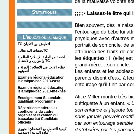
de la mauvaise volonté sou
Statistiques
;;;;;• Laissez-le être qui i
Bien souvent, dès la naiss
l’entourage du bébé lui at
L'éducation islamique
physiques avec d’autres me
TC لتعايش بين الأديان
portrait de son oncle, de s
صفات الله تعالى:TC
attribuera des traits de ca
لخصائص العامة للإسلام: العالمية
les étiquettes : il (elle
والتوازن والاعتدال TC
grand-mère….son oncle….etc
نظام الارث في الاسلام : الورثة و
Les enfants et les adoles
أنصبتهم
parents disent d’eux, à leu
Examen régional-éducation
islamique-bac 2013-casa
entourage qu’il finit par c
Examen régional-éducation
islamique-bac 2013-meknès
Alice Miller montre très b
Enseignement Secondaire
qualifiant: Programme
d’étiquette à un enfant. «
U
Répartition matières et
son enfance et j’ajoute tou
coefficients du cadre
organisant l’examen du
sans jamais pouvoir rectifi
baccalauréat Candidats
car son entourage semble l
officiels
distribuées par les parents
كيفية التعامل مع الامتحان الجهوي
"مادة التربية الإسلامية"