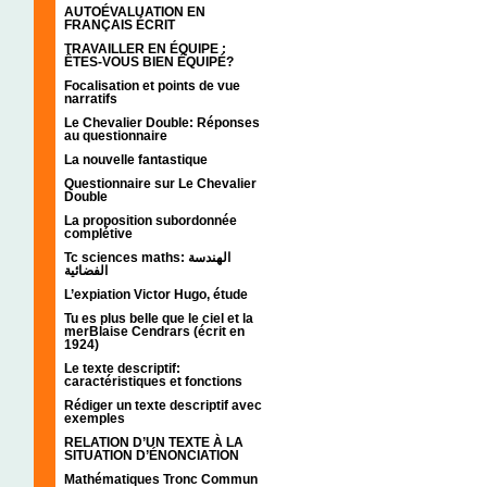
AUTOÉVALUATION EN
FRANÇAIS ÉCRIT
TRAVAILLER EN ÉQUIPE :
ÊTES-VOUS BIEN ÉQUIPÉ?
Focalisation et points de vue
narratifs
Le Chevalier Double: Réponses
au questionnaire
La nouvelle fantastique
Questionnaire sur Le Chevalier
Double
La proposition subordonnée
complétive
Tc sciences maths: الهندسة
الفضائية
L’expiation Victor Hugo, étude
Tu es plus belle que le ciel et la
merBlaise Cendrars (écrit en
1924)
Le texte descriptif:
caractéristiques et fonctions
Rédiger un texte descriptif avec
exemples
RELATION D’UN TEXTE À LA
SITUATION D’ÉNONCIATION
Mathématiques Tronc Commun