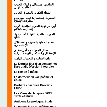
التنافس الإمبريالي و اندلاع الحرب
العالمية الأولى
اليقظة الفكرية بالمشرق العربي
الضغوط الإستعمارية على المغرب و
محاولات الإصلاح
أوربا من نهاية الحرب العالمية الأولى
إلى أزمة 1929م
<الحرب العالمية الثانية <الأسباب و
النتائج
نظام الحماية بالمغرب و الإستغلال
الإستعماري
نضال المغرب من أجل تحقيق
الإستقلال و استكمال الوحدة الترابية
ملف العولمة و التحديات الراهنة
Le Dernier jour d'un condamné:
livre audio (Version Intégrale)
Le roman à thèse
Le dormeur du val; poème et
étude
Barbara - Jacques Prévert -
Etude
Les Vieux de Jacques BREL:
Texte et étude
Antigone:Le prologue; étude
Le vocabulaire du théâtre avec