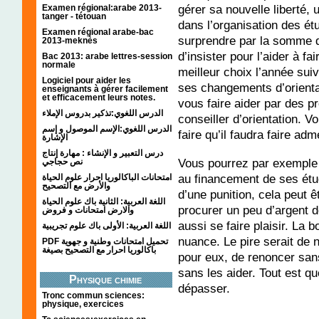
gérer sa nouvelle liberté,
Examen régional:arabe 2013-
tanger - tétouan
dans l’organisation des étu
Examen régional arabe-bac
surprendre par la somme de
2013-meknès
d’insister pour l’aider à fa
Bac 2013: arabe lettres-session
normale
meilleur choix l’année sui
Logiciel pour aider les
ses changements d’orienta
enseignants à gérer facilement
et efficacement leurs notes.
vous faire aider par des p
الدرس اللغوي:تذكير بدروس الإملاء
conseiller d’orientation. V
الدرس اللغوي:الإسم الموصول و إسم
faire qu’il faudra faire ad
الإشارة
درس التعبير و الإنشاء : مهارة إنتاج
Vous pourrez par exemple 
نص حجاجي
au financement de ses étu
امتحانات الباكالوريا احرار علوم الحياة
والأرض مع التصحيح
d’une punition, cela peut ê
اللغة العربية: الثانية باك علوم الحياة
procurer un peu d’argent d
والارض امتحانات و فروض
aussi se faire plaisir. La b
اللغة العربية: الأولى باك علوم تجريبية
nuance. Le pire serait de 
PDF تحميل امتحانات وطنية و جهوية
باكالوريا احرار مع التصحيح بصيغة
pour eux, de renoncer sans
sans les aider. Tout est q
Physique chimie
dépasser.
Tronc commun sciences:
physique, exercices