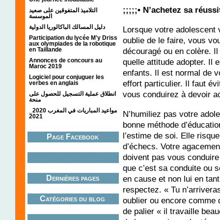
;;;;;• N’achetez sa réussi
التلاميذ المتفوقين على صعيد
الموسسة
دليل المسالك الباكالوريا الدولية
Lorsque votre adolescent
Participation du lycée M'y Driss
oublie de le faire, vous v
aux olympiades de la robotique
découragé ou en colère. Il
en Taillande
quelle attitude adopter. Il
Annonces de concours au
Maroc 2019
enfants. Il est normal de vo
Logiciel pour conjuguer les
effort particulier. Il faut
verbes en anglais
vous conduirez à devoir a
انطلاق عملية التسجيل للحصول على
منحة
مواعيد المباريات في المغرب 2020_
N’humiliez pas votre adole
2021
bonne méthode d’éducation 
l’estime de soi. Elle risq
Page Facebook
d’échecs. Votre agacement
doivent pas vous conduire 
que c’est sa conduite ou s
Dernières pages
en cause et non lui en ta
respectez. « Tu n’arrivera
Catégories du blog
oublier ou encore comme 
de palier « il travaille be