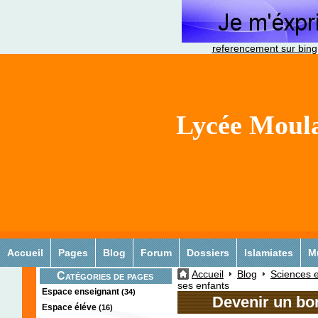
referencement sur bing
Lycée Moula
Accueil
Pages
Blog
Forum
Dossiers
Islamiates
M
Accueil
Blog
Sciences e
Catégories de pages
ses enfants
Espace enseignant
(34)
Devenir un bo
Espace éléve
(16)