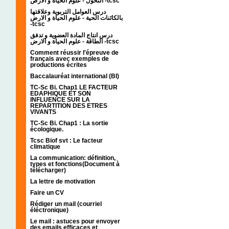
التحول - علوم الحياة و الارض -tcsc
درس العوامل التربوية وعلاقتها
بالكائنات الحية - علوم الحياة و الارض
-tcsc
درس انتاج المادة العضوية و تدفق
الطاقة - علوم الحياة و الارض -tcsc
Comment réussir l'épreuve de
français avec exemples de
productions écrites
Baccalauréat international (BI)
TC-Sc Bi. Chap1 LE FACTEUR
EDAPHIQUE ET SON
INFLUENCE SUR LA
REPARTITION DES ETRES
VIVANTS
TC-Sc Bi. Chap1 : La sortie
écologique.
Tcsc Biof svt : Le facteur
climatique
La communication: définition,
types et fonctions(Document à
télécharger)
La lettre de motivation
Faire un CV
Rédiger un mail (courriel
éléctronique)
Le mail : astuces pour envoyer
des emails efficaces et