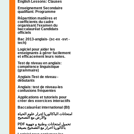
English Lessons: Clauses
Enseignement Secondaire
qualifiant: Programme
Répartition matières et
coefficients du cadre
organisant l’examen du
baccalauréat Candidats
officiels
Bac 2013-anglais- (sc-ex -svt -
tech)
Logiciel pour aider les
enseignants à gérer facilement
et efficacement leurs notes.
Test de niveau en anglais:
compétence linguistique
(grammaire)
Anglais:Test de niveau -
débutants
Anglais: test de niveau-les
confusions fréquentes
Applications et tutoriels pour
créer des exercices interactifs
Baccalauréat international (BI)
امتحانات الباكالوريا احرار علوم الحياة
والأرض مع التصحيح
PDF تحميل امتحانات وطنية و جهوية
باكالوريا احرار مع التصحيح بصيغة