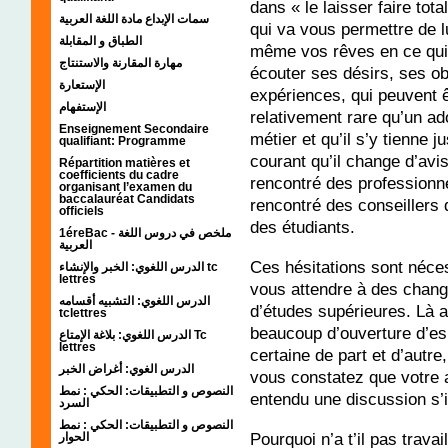
dans « le laisser faire tota
سمات الإبداع مادة اللغة العربية
qui va vous permettre de l
الطباق و المقابلة
même vos rêves en ce qui 
مهارة المقارنة والاستنتاج
écouter ses désirs, ses ob
الإستعارة
expériences, qui peuvent êt
الإستفهام
relativement rare qu’un ad
Enseignement Secondaire
métier et qu’il s’y tienne 
qualifiant: Programme
courant qu’il change d’avi
Répartition matières et
coefficients du cadre
rencontré des professionne
organisant l’examen du
baccalauréat Candidats
rencontré des conseillers d
officiels
des étudiants.
1éreBac - ملخص في دروس اللغة
العربية
Ces hésitations sont néce
الدرس اللغوي: الخبر والإنشاء tc
lettres
vous attendre à des chan
الدرس اللغوي: التشبيه أقسامه
d’études supérieures. Là a
tclettres
beaucoup d’ouverture d’esp
الدرس اللغوي: بلاغة الإمتاع Tc
lettres
certaine de part et d’autr
الدرس الغوي: أغراض الخبر
vous constatez que votre a
النصوص و التطبيقات: الحكي : نمط
entendu une discussion s’
السرد
النصوص و التطبيقات: الحكي : نمط
Pourquoi n’a t’il pas trava
الحوار