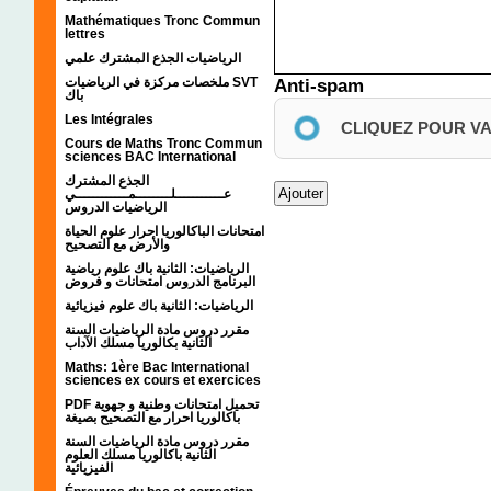
Mathématiques Tronc Commun
lettres
الرياضيات الجذع المشترك علمي
ملخصات مركزة في الرياضيات SVT
Anti-spam
باك
Les Intégrales
CLIQUEZ POUR V
Cours de Maths Tronc Commun
sciences BAC International
الجذع المشترك
عـــــــــــلــــــــمــــــــــــي
الرياضيات الدروس
امتحانات الباكالوريا احرار علوم الحياة
والأرض مع التصحيح
الرياضيات: الثانية باك علوم رياضية
البرنامج الدروس امتحانات و فروض
الرياضيات: الثانية باك علوم فيزيائية
مقرر دروس مادة الرياضيات السنة
الثانية بكالوريا مسلك الآداب
Maths: 1ère Bac International
sciences ex cours et exercices
PDF تحميل امتحانات وطنية و جهوية
باكالوريا احرار مع التصحيح بصيغة
مقرر دروس مادة الرياضيات السنة
الثانية باكالوريا مسلك العلوم
الفيزيائية