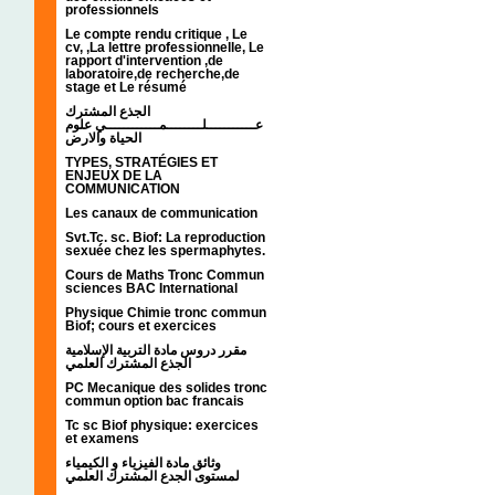
professionnels
Le compte rendu critique , Le
cv, ,La lettre professionnelle, Le
rapport d'intervention ,de
laboratoire,de recherche,de
stage et Le résumé
الجذع المشترك
عـــــــــــلــــــــمــــــــــــي علوم
الحياة والارض
TYPES, STRATÉGIES ET
ENJEUX DE LA
COMMUNICATION
Les canaux de communication
Svt.Tc. sc. Biof: La reproduction
sexuée chez les spermaphytes.
Cours de Maths Tronc Commun
sciences BAC International
Physique Chimie tronc commun
Biof; cours et exercices
مقرر دروس مادة التربية الإسلامية
الجذع المشترك العلمي
PC Mecanique des solides tronc
commun option bac francais
Tc sc Biof physique: exercices
et examens
وثائق مادة الفيزياء و الكيمياء
لمستوى الجدع المشترك العلمي