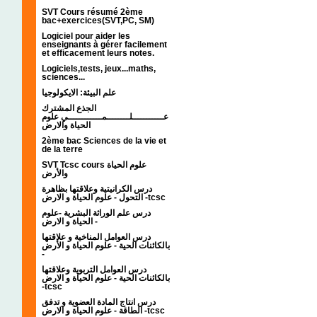
SVT Cours résumé 2ème
bac+exercices(SVT,PC, SM)
Logiciel pour aider les
enseignants à gérer facilement
et efficacement leurs notes.
Logiciels,tests, jeux...maths,
sciences...
علم البيئة: الايكولوجيا
الجذع المشترك
عـــــــــــلــــــــمــــــــــــي علوم
الحياة والارض
2ème bac Sciences de la vie et
de la terre
SVT Tcsc cours علوم الحياة
والأرض
درس الكرانيتية وعلاقتها بظاهرة
التحول - علوم الحياة و الارض -tcsc
درس علم الوراثة البشرية -علوم
الحياة و الارض -
درس العوامل المناخية و علاقتها
بالكائنات الحية - علوم الحياة و الأرض
-
درس العوامل التربوية وعلاقتها
بالكائنات الحية - علوم الحياة و الارض
-tcsc
درس انتاج المادة العضوية و تدفق
الطاقة - علوم الحياة و الارض -tcsc