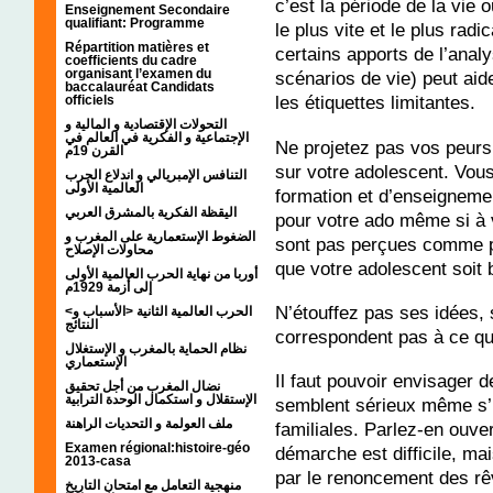
c’est la période de la vie 
Enseignement Secondaire
qualifiant: Programme
le plus vite et le plus ra
Répartition matières et
certains apports de l’anal
coefficients du cadre
organisant l’examen du
scénarios de vie) peut aid
baccalauréat Candidats
les étiquettes limitantes.
officiels
التحولات الإقتصادية و المالية و
الإجتماعية و الفكرية في العالم في
Ne projetez pas vos peurs
القرن 19م
sur votre adolescent. Vous 
التنافس الإمبريالي و اندلاع الحرب
العالمية الأولى
formation et d’enseigneme
اليقظة الفكرية بالمشرق العربي
pour votre ado même si à v
الضغوط الإستعمارية على المغرب و
sont pas perçues comme pre
محاولات الإصلاح
que votre adolescent soit 
أوربا من نهاية الحرب العالمية الأولى
إلى أزمة 1929م
N’étouffez pas ses idées, 
<الحرب العالمية الثانية <الأسباب و
النتائج
correspondent pas à ce qu
نظام الحماية بالمغرب و الإستغلال
الإستعماري
Il faut pouvoir envisager de
نضال المغرب من أجل تحقيق
الإستقلال و استكمال الوحدة الترابية
semblent sérieux même s’il
ملف العولمة و التحديات الراهنة
familiales. Parlez-en ouv
Examen régional:histoire-géo
démarche est difficile, mai
2013-casa
par le renoncement des rê
منهجية التعامل مع امتحان التاريخ