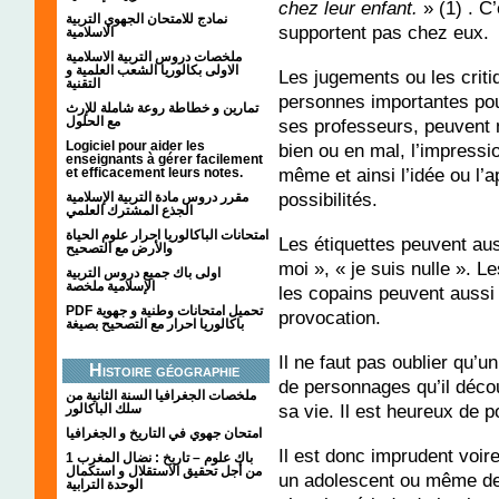
chez leur enfant.
» (1) . C
نمادج للامتحان الجهوي التربية
supportent pas chez eux.
الاسلامية
ملخصات دروس التربية الاسلامية
الاولى بكالوريا الشعب العلمية و
Les jugements ou les crit
التقنية
personnes importantes po
تمارين و خطاطة روعة شاملة للإرث
مع الحلول
ses professeurs, peuvent 
Logiciel pour aider les
bien ou en mal, l’impressio
enseignants à gérer facilement
même et ainsi l’idée ou l’
et efficacement leurs notes.
possibilités.
مقرر دروس مادة التربية الإسلامية
الجذع المشترك العلمي
امتحانات الباكالوريا احرار علوم الحياة
Les étiquettes peuvent aus
والأرض مع التصحيح
moi », « je suis nulle ». Le
اولى باك جميع دروس التربية
الإسلامية ملخصة
les copains peuvent aussi 
PDF تحميل امتحانات وطنية و جهوية
provocation.
باكالوريا احرار مع التصحيح بصيغة
Il ne faut pas oublier qu’u
Histoire géographie
de personnages qu’il décou
ملخصات الجغرافيا السنة الثانية من
sa vie. Il est heureux de p
سلك الباكالور
امتحان جهوي في التاريخ و الجغرافيا
Il est donc imprudent voir
1 باك علوم – تاريخ : نضال المغرب
من أجل تحقيق الاستقلال و استكمال
un adolescent ou même de 
الوحدة الترابية