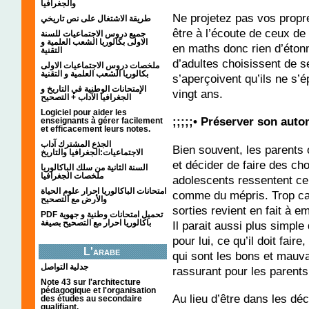
والجغرافيا
Ne projetez pas vos propr
طريقة الاشتغال على نص تاريخي
être à l’écoute de ceux de 
جميع دروس الاجتماعيات للسنة
الاولى بكالوريا الشعب العلمية و
en maths donc rien d’éton
التقنية
d’adultes choisissent de se
ملخصات دروس الاجتماعيات الاولى
بكالوريا الشعب العلمية و التقنية
s’aperçoivent qu’ils ne s’
الإمتحانات الوطنية في التاريخ و
vingt ans.
الجغرافيا الآداب + التصحيح
Logiciel pour aider les
;;;;;• Préserver son aut
enseignants à gérer facilement
et efficacement leurs notes.
الجذع المشترك آداب
Bien souvent, les parents o
الاجتماعيات:الجغرافيا والتاريخ
et décider de faire des ch
السنة الثانية من سلك الباكالوريا
ملخصات الجغرافيا
adolescents ressentent c
امتحانات الباكالوريا احرار علوم الحياة
comme du mépris. Trop cad
والأرض مع التصحيح
sorties revient en fait à 
PDF تحميل امتحانات وطنية و جهوية
باكالوريا احرار مع التصحيح بصيغة
Il parait aussi plus simple
pour lui, ce qu’il doit fai
L'arabe
qui sont les bons et mauva
جدلية التواصل
rassurant pour les parents
Note 43 sur l'architecture
pédagogique et l'organisation
Au lieu d’être dans les déc
des études au secondaire
qualifiant.