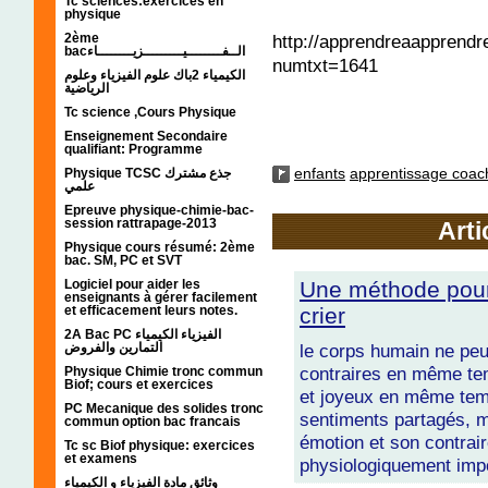
Tc sciences:exercices en
physique
http://apprendreaapprendre
2ème
bacالــفــــــــيـــــــــزيــــــــاء
numtxt=1641
الكيمياء 2باك علوم الفيزياء وعلوم
الرياضية
Tc science ,Cours Physique
Enseignement Secondaire
qualifiant: Programme
enfants
apprentissage coac
Physique TCSC جذع مشترك
علمي
Epreuve physique-chimie-bac-
session rattrapage-2013
Arti
Physique cours résumé: 2ème
bac. SM, PC et SVT
Logiciel pour aider les
Une méthode pour 
enseignants à gérer facilement
et efficacement leurs notes.
crier
2A Bac PC الفيزياء الكيمياء
التمارين والفروض
le corps humain ne peu
contraires en même tem
Physique Chimie tronc commun
Biof; cours et exercices
et joyeux en même temp
PC Mecanique des solides tronc
sentiments partagés, m
commun option bac francais
émotion et son contra
Tc sc Biof physique: exercices
et examens
physiologiquement imp
وثائق مادة الفيزياء و الكيمياء