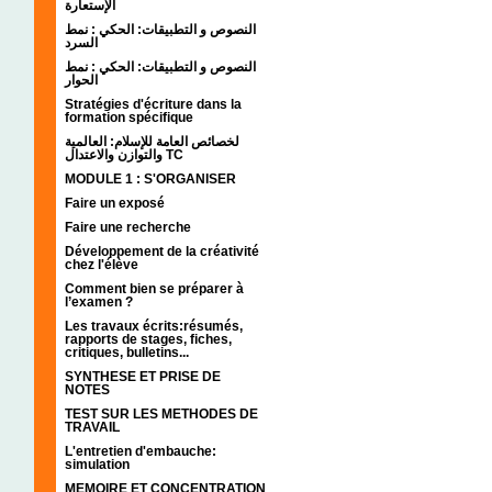
الإستعارة
النصوص و التطبيقات: الحكي : نمط
السرد
النصوص و التطبيقات: الحكي : نمط
الحوار
Stratégies d'écriture dans la
formation spécifique
لخصائص العامة للإسلام: العالمية
والتوازن والاعتدال TC
MODULE 1 : S'ORGANISER
Faire un exposé
Faire une recherche
Développement de la créativité
chez l'élève
Comment bien se préparer à
l’examen ?
Les travaux écrits:résumés,
rapports de stages, fiches,
critiques, bulletins...
SYNTHESE ET PRISE DE
NOTES
TEST SUR LES METHODES DE
TRAVAIL
L'entretien d'embauche:
simulation
MEMOIRE ET CONCENTRATION