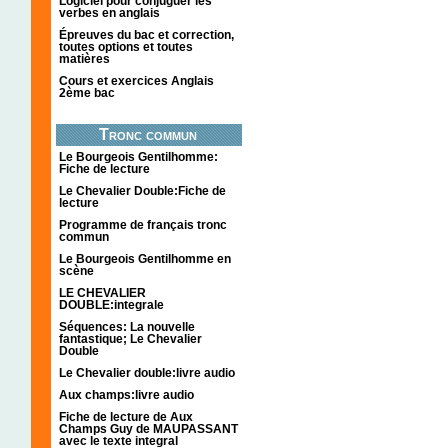
Logiciel pour conjuguer les
verbes en anglais
Épreuves du bac et correction,
toutes options et toutes
matières
Cours et exercices Anglais
2ème bac
Tronc commun
Le Bourgeois Gentilhomme:
Fiche de lecture
Le Chevalier Double:Fiche de
lecture
Programme de français tronc
commun
Le Bourgeois Gentilhomme en
scène
LE CHEVALIER
DOUBLE:integrale
Séquences: La nouvelle
fantastique; Le Chevalier
Double
Le Chevalier double:livre audio
Aux champs:livre audio
Fiche de lecture de Aux
Champs Guy de MAUPASSANT
avec le texte integral