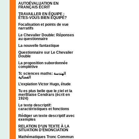
AUTOÉVALUATION EN
FRANÇAIS ÉCRIT
TRAVAILLER EN ÉQUIPE :
ÊTES-VOUS BIEN ÉQUIPÉ?
Focalisation et points de vue
narratifs
Le Chevalier Double: Réponses
au questionnaire
La nouvelle fantastique
Questionnaire sur Le Chevalier
Double
La proposition subordonnée
complétive
Tc sciences maths: الهندسة
الفضائية
L’expiation Victor Hugo, étude
Tu es plus belle que le ciel et la
merBlaise Cendrars (écrit en
1924)
Le texte descriptif:
caractéristiques et fonctions
Rédiger un texte descriptif avec
exemples
RELATION D’UN TEXTE À LA
SITUATION D’ÉNONCIATION
Mathématiques Tronc Commun