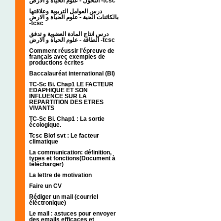
التحول - علوم الحياة و الارض -tcsc
درس العوامل التربوية وعلاقتها
بالكائنات الحية - علوم الحياة و الارض
-tcsc
درس انتاج المادة العضوية و تدفق
الطاقة - علوم الحياة و الارض -tcsc
Comment réussir l'épreuve de
français avec exemples de
productions écrites
Baccalauréat international (BI)
TC-Sc Bi. Chap1 LE FACTEUR
EDAPHIQUE ET SON
INFLUENCE SUR LA
REPARTITION DES ETRES
VIVANTS
TC-Sc Bi. Chap1 : La sortie
écologique.
Tcsc Biof svt : Le facteur
climatique
La communication: définition,
types et fonctions(Document à
télécharger)
La lettre de motivation
Faire un CV
Rédiger un mail (courriel
éléctronique)
Le mail : astuces pour envoyer
des emails efficaces et