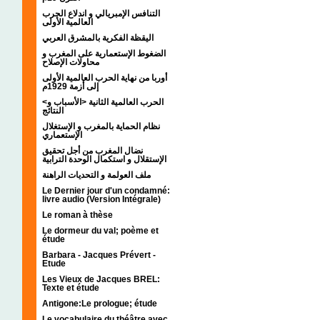
التنافس الإمبريالي و اندلاع الحرب
العالمية الأولى
اليقظة الفكرية بالمشرق العربي
الضغوط الإستعمارية على المغرب و
محاولات الإصلاح
أوربا من نهاية الحرب العالمية الأولى
إلى أزمة 1929م
<الحرب العالمية الثانية <الأسباب و
النتائج
نظام الحماية بالمغرب و الإستغلال
الإستعماري
نضال المغرب من أجل تحقيق
الإستقلال و استكمال الوحدة الترابية
ملف العولمة و التحديات الراهنة
Le Dernier jour d'un condamné:
livre audio (Version Intégrale)
Le roman à thèse
Le dormeur du val; poème et
étude
Barbara - Jacques Prévert -
Etude
Les Vieux de Jacques BREL:
Texte et étude
Antigone:Le prologue; étude
Le vocabulaire du théâtre avec