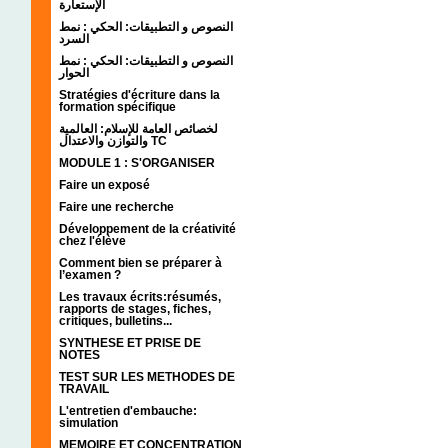
الإستعارة
النصوص و التطبيقات: الحكي : نمط
السرد
النصوص و التطبيقات: الحكي : نمط
الحوار
Stratégies d'écriture dans la
formation spécifique
لخصائص العامة للإسلام: العالمية
والتوازن والاعتدال TC
MODULE 1 : S'ORGANISER
Faire un exposé
Faire une recherche
Développement de la créativité
chez l'élève
Comment bien se préparer à
l’examen ?
Les travaux écrits:résumés,
rapports de stages, fiches,
critiques, bulletins...
SYNTHESE ET PRISE DE
NOTES
TEST SUR LES METHODES DE
TRAVAIL
L'entretien d'embauche:
simulation
MEMOIRE ET CONCENTRATION