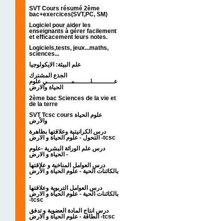
SVT Cours résumé 2ème
bac+exercices(SVT,PC, SM)
Logiciel pour aider les
enseignants à gérer facilement
et efficacement leurs notes.
Logiciels,tests, jeux...maths,
sciences...
علم البيئة: الايكولوجيا
الجذع المشترك
عـــــــــــلــــــــمــــــــــــي علوم
الحياة والارض
2ème bac Sciences de la vie et
de la terre
SVT Tcsc cours علوم الحياة
والأرض
درس الكرانيتية وعلاقتها بظاهرة
التحول - علوم الحياة و الارض -tcsc
درس علم الوراثة البشرية -علوم
الحياة و الارض -
درس العوامل المناخية و علاقتها
بالكائنات الحية - علوم الحياة و الأرض
-
درس العوامل التربوية وعلاقتها
بالكائنات الحية - علوم الحياة و الارض
-tcsc
درس انتاج المادة العضوية و تدفق
الطاقة - علوم الحياة و الارض -tcsc