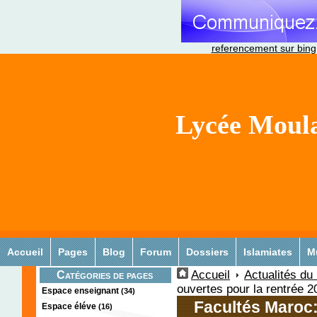
referencement sur bing
Lycée Moula
Accueil
Pages
Blog
Forum
Dossiers
Islamiates
M
Accueil
Actualités du
Catégories de pages
ouvertes pour la rentrée 
Espace enseignant
(34)
Facultés Maroc:
Espace éléve
(16)