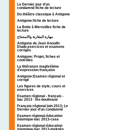
Le Dernier jour d'un
condamné:fiche de lecture
Du théâtre classique à Antigone
Antigone:fiche de lecture
La Boite à Merveilles fiche de
lecture
مهارة المقارنة والاستنتاج
Antigone de Jean Anouilh:
Etude,exercices et examens
corrigés
Antigone: Projet, fiches et
contrôles
La littérature maghrébine
d'expression française
Antigone:Examen régional et
corrigé
Les figures de style; cours et
exercices
Examen régional - français -
bac 2013 - fès-boulmane
Français:régional juin 2013; Le
Dernier jour d'un condamné
Examen régional-éducation
islamique-bac 2013-casa
Examen régional-éducation
islamique-bac 2013-meknès