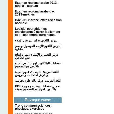
Examen régional:arabe 2013-
tanger - tétouan
Examen régional arabe-bac
2013-meknès
Bac 2013: arabe lettres-session
normale
Logiciel pour aider les
enseignants à gérer facilement
et efficacement leurs notes.
الدرس اللغوي:تذكير بدروس الإملاء
الدرس اللغوي:الإسم الموصول و إسم
الإشارة
درس التعبير و الإنشاء : مهارة إنتاج
نص حجاجي
امتحانات الباكالوريا احرار علوم الحياة
والأرض مع التصحيح
اللغة العربية: الثانية باك علوم الحياة
والارض امتحانات و فروض
اللغة العربية: الأولى باك علوم تجريبية
PDF تحميل امتحانات وطنية و جهوية
باكالوريا احرار مع التصحيح بصيغة
Physique chimie
Tronc commun sciences:
physique, exercices