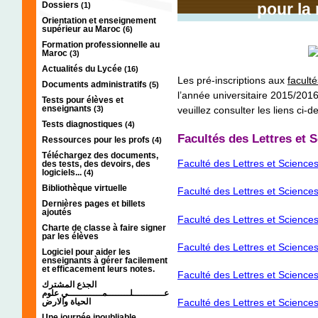
Dossiers
pour la
(1)
Orientation et enseignement
supérieur au Maroc
(6)
Formation professionnelle au
Maroc
(3)
Actualités du Lycée
(16)
Les pré-inscriptions aux
facult
Documents administratifs
(5)
l’année universitaire 2015/2016
Tests pour élèves et
enseignants
(3)
veuillez consulter les liens ci-d
Tests diagnostiques
(4)
Facultés des Lettres et
Ressources pour les profs
(4)
Téléchargez des documents,
Faculté des Lettres et Scienc
des tests, des devoirs, des
logiciels...
(4)
Bibliothèque virtuelle
Faculté des Lettres et Scienc
Dernières pages et billets
ajoutés
Faculté des Lettres et Science
Charte de classe à faire signer
par les élèves
Faculté des Lettres et Scienc
Logiciel pour aider les
enseignants à gérer facilement
et efficacement leurs notes.
Faculté des Lettres et Science
الجذع المشترك
عـــــــــــلــــــــمــــــــــــي علوم
الحياة والارض
Faculté des Lettres et Scien
Une journée inoubliable