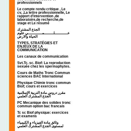
professionnels
Le compte rendu critique , Le
cv, ,La lettre professionnelle, Le
rapport d'intervention ,de
laboratoire,de recherche,de
stage et Le résumé
الجذع المشترك
عـــــــــــلــــــــمــــــــــــي علوم
الحياة والارض
TYPES, STRATÉGIES ET
ENJEUX DE LA
COMMUNICATION
Les canaux de communication
Svt.Tc. sc. Biof: La reproduction
sexuée chez les spermaphytes.
Cours de Maths Tronc Commun
sciences BAC International
Physique Chimie tronc commun
Biof; cours et exercices
مقرر دروس مادة التربية الإسلامية
الجذع المشترك العلمي
PC Mecanique des solides tronc
commun option bac francais
Tc sc Biof physique: exercices
et examens
وثائق مادة الفيزياء و الكيمياء
لمستوى الجدع المشترك العلمي