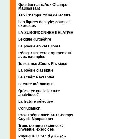
Questionnaire:Aux Champs –
Maupassant
Aux Champs: fiche de lecture
Les figures de style; cours et
exercices
LA SUBORDONNEE RELATIVE
Lexique du théâtre
La poésie en vers libres
Rédiger un texte argumentatif
avec exemples
Tc science ,Cours Physique
La poésie classique
Le schéma actantiel
Lecture méthodique
Qu'est ce que la lecture
analytique?
La lecture sélective
Conjugaison
Projet séquentiel: Aux Champs;
Guy de Maupassant
Tronc commun sciences:
physique, exercices
Physique TCSC جذع مشترك