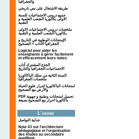
والجغرافيا
طريقة الاشتغال على نص تاريخي
جميع دروس الاجتماعيات للسنة
الاولى بكالوريا الشعب العلمية و
التقنية
ملخصات دروس الاجتماعيات الاولى
بكالوريا الشعب العلمية و التقنية
الإمتحانات الوطنية في التاريخ و
الجغرافيا الآداب + التصحيح
Logiciel pour aider les
enseignants à gérer facilement
et efficacement leurs notes.
الجذع المشترك آداب
الاجتماعيات:الجغرافيا والتاريخ
السنة الثانية من سلك الباكالوريا
ملخصات الجغرافيا
امتحانات الباكالوريا احرار علوم الحياة
والأرض مع التصحيح
PDF تحميل امتحانات وطنية و جهوية
باكالوريا احرار مع التصحيح بصيغة
L'arabe
جدلية التواصل
Note 43 sur l'architecture
pédagogique et l'organisation
des études au secondaire
qualifiant.