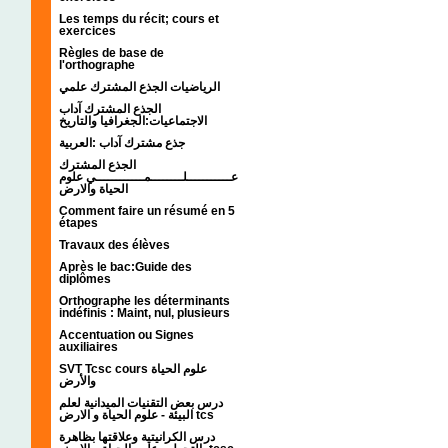
Les temps du récit; cours et
exercices
Règles de base de
l'orthographe
الرياضيات الجذع المشترك علمي
الجذع المشترك آداب
الاجتماعيات:الجغرافيا والتاريخ
جذع مشترك آداب :العربية
الجذع المشترك
عـــــــــــلــــــــمــــــــــــي علوم
الحياة والارض
Comment faire un résumé en 5
étapes
Travaux des élèves
Après le bac:Guide des
diplômes
Orthographe les déterminants
indéfinis : Maint, nul, plusieurs
Accentuation ou Signes
auxiliaires
SVT Tcsc cours علوم الحياة
والأرض
درس بعض التقنيات الميدانية لعلم
البيئة - علوم الحياة و الارض tcs
درس الكرانيتية وعلاقتها بظاهرة