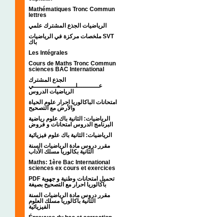
Mathématiques Tronc Commun
lettres
الرياضيات الجذع المشترك علمي
ملخصات مركزة في الرياضيات SVT
باك
Les Intégrales
Cours de Maths Tronc Commun
sciences BAC International
الجذع المشترك
عـــــــــــلــــــــمــــــــــــي
الرياضيات الدروس
امتحانات الباكالوريا احرار علوم الحياة
والأرض مع التصحيح
الرياضيات: الثانية باك علوم رياضية
البرنامج الدروس امتحانات و فروض
الرياضيات: الثانية باك علوم فيزيائية
مقرر دروس مادة الرياضيات السنة
الثانية بكالوريا مسلك الآداب
Maths: 1ère Bac International
sciences ex cours et exercices
PDF تحميل امتحانات وطنية و جهوية
باكالوريا احرار مع التصحيح بصيغة
مقرر دروس مادة الرياضيات السنة
الثانية باكالوريا مسلك العلوم
الفيزيائية