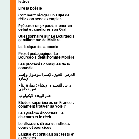
lettres
Lire la poésie
Comment rédiger un sujet de
réflexion avec exemples
Préparer un exposé, mener un
débat et améliorer son Oral
Questionnaire sur Le Bourgeois
gentilhomme de Molière
Le lexique de la poésie
Projet pédagogique:Le
Bourgeois gentilhomme Molière
Les procédés comiques de la
comédie
الدرس اللغوي:الإسم الموصول و إسم
الإشارة
درس التعبير و الإنشاء : مهارة إنتاج
نص حجاجي
علم البيئة: الايكولوجيا
Etudes supérieures en France :
comment trouver sa voie ?
Le système énonciatif : le
discours et le récit
Le discours direct et indirect:
cours et exercices
Langue et conjugaison : tests et
exercices