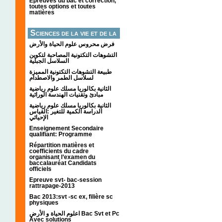
Épreuves du bac et correction,
toutes options et toutes
matières
Sciences de la vie et de la
terre
فرض محروس علوم الحياة والأرض
التشوهات التكتونیة المصاحبة لتكوین
السلاسل الجبلیة
طبيعة التشوهات التكتونية المميزة
لسلاسل الطمر والاصطدام
الثانية بكالوريا مسلك علوم رياضية
مبادئ وتقنيات الهندسة الوراثية
الثانية بكالوريا مسلك علوم رياضية
الدراسة الكمية للتغير :القياس
الإحيائي
Enseignement Secondaire
qualifiant: Programme
Répartition matières et
coefficients du cadre
organisant l’examen du
baccalauréat Candidats
officiels
Epreuve svt- bac-session
rattrapage-2013
Bac 2013:svt -sc ex, filière sc
physiques
اعلوم الحياة و الأرض Bac Svt et Pc
Avec solutions