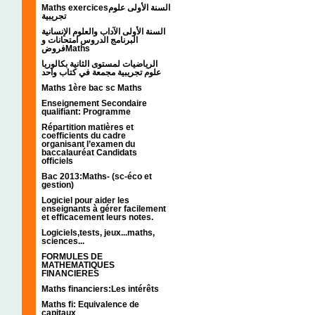
Maths exercicesالسنة الأولى علوم
تجريبية
السنة الأولى الآداب والعلوم الإنسانية
البرنامج الدروس امتحانات و
فروضMaths
الرياضيات لمستوى الثانية بكالوريا
علوم تجريبية مجمعة في كتاب واحد
Maths 1ère bac sc Maths
Enseignement Secondaire
qualifiant: Programme
Répartition matières et
coefficients du cadre
organisant l’examen du
baccalauréat Candidats
officiels
Bac 2013:Maths- (sc-éco et
gestion)
Logiciel pour aider les
enseignants à gérer facilement
et efficacement leurs notes.
Logiciels,tests, jeux...maths,
sciences...
FORMULES DE
MATHEMATIQUES
FINANCIERES
Maths financiers:Les intérêts
Maths fi: Equivalence de
capitaux