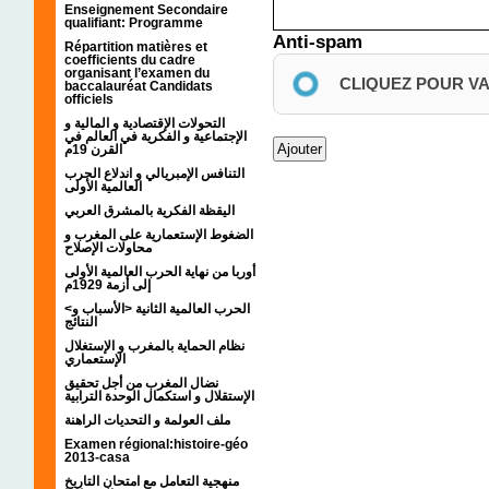
Enseignement Secondaire
qualifiant: Programme
Anti-spam
Répartition matières et
coefficients du cadre
organisant l’examen du
CLIQUEZ POUR V
baccalauréat Candidats
officiels
التحولات الإقتصادية و المالية و
الإجتماعية و الفكرية في العالم في
القرن 19م
التنافس الإمبريالي و اندلاع الحرب
العالمية الأولى
اليقظة الفكرية بالمشرق العربي
الضغوط الإستعمارية على المغرب و
محاولات الإصلاح
أوربا من نهاية الحرب العالمية الأولى
إلى أزمة 1929م
<الحرب العالمية الثانية <الأسباب و
النتائج
نظام الحماية بالمغرب و الإستغلال
الإستعماري
نضال المغرب من أجل تحقيق
الإستقلال و استكمال الوحدة الترابية
ملف العولمة و التحديات الراهنة
Examen régional:histoire-géo
2013-casa
منهجية التعامل مع امتحان التاريخ