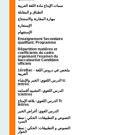
سمات الإبداع مادة اللغة العربية
الطباق و المقابلة
مهارة المقارنة والاستنتاج
الإستعارة
الإستفهام
Enseignement Secondaire
qualifiant: Programme
Répartition matières et
coefficients du cadre
organisant l’examen du
baccalauréat Candidats
officiels
1éreBac - ملخص في دروس اللغة
العربية
الدرس اللغوي: الخبر والإنشاء tc
lettres
الدرس اللغوي: التشبيه أقسامه
tclettres
الدرس اللغوي: بلاغة الإمتاع Tc
lettres
الدرس الغوي: أغراض الخبر
النصوص و التطبيقات: الحكي : نمط
السرد
النصوص و التطبيقات: الحكي : نمط
الحوار