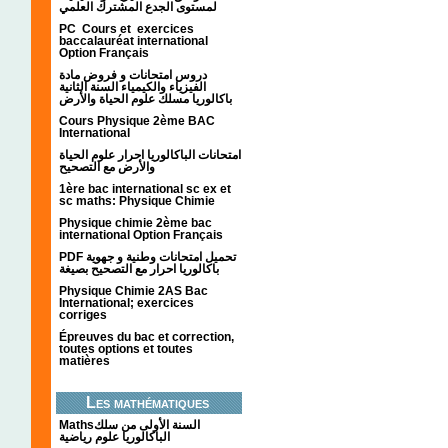
لمستوى الجدع المشترك العلمي
PC Cours et exercices
baccalauréat international
Option Français
دروس امتحانات و فروض مادة
الفيزياء والكيمياء السنة الثانية
باكالوريا مسلك علوم الحياة والأرض
Cours Physique 2ème BAC
International
امتحانات الباكالوريا احرار علوم الحياة
والأرض مع التصحيح
1ère bac international sc ex et
sc maths: Physique Chimie
Physique chimie 2ème bac
international Option Français
PDF تحميل امتحانات وطنية و جهوية
باكالوريا احرار مع التصحيح بصيغة
Physique Chimie 2AS Bac
International; exercices
corriges
Épreuves du bac et correction,
toutes options et toutes
matières
Les mathématiques
Mathsالسنة الأولى من سلك
الباكالوريا علوم رياضية