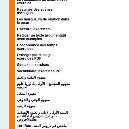
exercice
Résumés des scènes
d’Antigone
Les marqueurs de relation dans
le texte
L'accord: exercices
Rédiger un texte argumentatif
avec exemples
Concordance des temps:
exercices
Orthographe d’usage:
exercices PDF
Syntaxe: exercices
Vocabulaire: exercices PDF
مفهوم التقنية والعلم
مفهوم المجتمع – الأولى بكالوريا علوم
تجريبية
مفهوم الشغل
مفهوم الوعي و اللاوعي
مفهوم الرغبة
السنة الأولى الآداب والعلوم الإنسانية
البرنامج الدروس امتحانات و
فروضMaths
1éreBac - ملخص في دروس اللغة