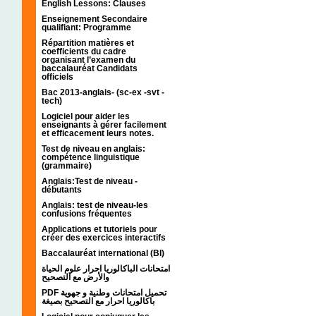
English Lessons: Clauses
Enseignement Secondaire
qualifiant: Programme
Répartition matières et
coefficients du cadre
organisant l’examen du
baccalauréat Candidats
officiels
Bac 2013-anglais- (sc-ex -svt -
tech)
Logiciel pour aider les
enseignants à gérer facilement
et efficacement leurs notes.
Test de niveau en anglais:
compétence linguistique
(grammaire)
Anglais:Test de niveau -
débutants
Anglais: test de niveau-les
confusions fréquentes
Applications et tutoriels pour
créer des exercices interactifs
Baccalauréat international (BI)
امتحانات الباكالوريا احرار علوم الحياة
والأرض مع التصحيح
PDF تحميل امتحانات وطنية و جهوية
باكالوريا احرار مع التصحيح بصيغة