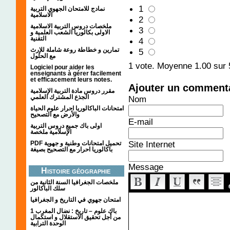
1
نمادج للامتحان الجهوي التربية
الاسلامية
2
ملخصات دروس التربية الاسلامية
3
الاولى بكالوريا الشعب العلمية و
التقنية
4
تمارين و خطاطة روعة شاملة للإرث
5
مع الحلول
1
vote. Moyenne
1.00
sur 
Logiciel pour aider les
enseignants à gérer facilement
et efficacement leurs notes.
Ajouter un comment
مقرر دروس مادة التربية الإسلامية
الجذع المشترك العلمي
Nom
امتحانات الباكالوريا احرار علوم الحياة
والأرض مع التصحيح
E-mail
اولى باك جميع دروس التربية
الإسلامية ملخصة
Site Internet
PDF تحميل امتحانات وطنية و جهوية
باكالوريا احرار مع التصحيح بصيغة
Message
Histoire géographie
ملخصات الجغرافيا السنة الثانية من
سلك الباكالور
امتحان جهوي في التاريخ و الجغرافيا
1 باك علوم – تاريخ : نضال المغرب
من أجل تحقيق الاستقلال و استكمال
الوحدة الترابية