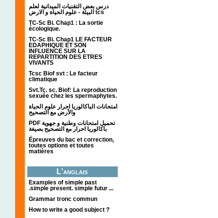
درس بعض التقنيات الميدانية لعلم
البيئة - علوم الحياة و الارض tcs
TC-Sc Bi. Chap1 : La sortie
écologique.
TC-Sc Bi. Chap1 LE FACTEUR
EDAPHIQUE ET SON
INFLUENCE SUR LA
REPARTITION DES ETRES
VIVANTS
Tcsc Biof svt : Le facteur
climatique
Svt.Tc. sc. Biof: La reproduction
sexuée chez les spermaphytes.
امتحانات الباكالوريا احرار علوم الحياة
والأرض مع التصحيح
PDF تحميل امتحانات وطنية و جهوية
باكالوريا احرار مع التصحيح بصيغة
Épreuves du bac et correction,
toutes options et toutes
matières
L'anglais
Examples of simple past
.simple present. simple futur ...
Grammar tronc commun
How to write a good subject ?