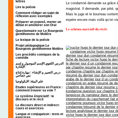
lettres
Le condamné demande sa grâce à c
Lire la poésie
magistrat. Il demande, par pitié, 
Comment rédiger un sujet de
Mais le juge et le bourreau sortent
réflexion avec exemples
espère encore mais voilà qu’on vi
Préparer un exposé, mener un
débat et améliorer son Oral
Le schéma narratif du récit:
Questionnaire sur Le Bourgeois
gentilhomme de Molière
Le lexique de la poésie
Projet pédagogique:Le
Bourgeois gentilhomme Molière
Les procédés comiques de la
comédie
الدرس اللغوي:الإسم الموصول و إسم
الإشارة
درس التعبير و الإنشاء : مهارة إنتاج
نص حجاجي
علم البيئة: الايكولوجيا
Etudes supérieures en France :
comment trouver sa voie ?
Le système énonciatif : le
discours et le récit
Le discours direct et indirect:
cours et exercices
Langue et conjugaison : tests et
exercices