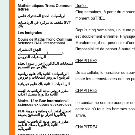
Durée :
Mathématiques Tronc Commun
lettres
Cinq semaines, à partir du momen
الرياضيات الجذع المشترك علمي
moment où
TRE1
ملخصات مركزة في الرياضيات SVT
باك
Depuis cinq semaines, un jeune pri
Les Intégrales
est doublement enfermé. Physiquem
Cours de Maths Tronc Commun
Moralement, il est prisonnier d’un
sciences BAC International
l’impossibilité de penser à autre c
الجذع المشترك
عـــــــــــلــــــــمــــــــــــي
الرياضيات الدروس
CHAPITRE2
امتحانات الباكالوريا احرار علوم الحياة
والأرض مع التصحيح
De sa cellule, le narrateur se sou
الرياضيات: الثانية باك علوم رياضية
البرنامج الدروس امتحانات و فروض
relate les circonstances de son pro
الرياضيات: الثانية باك علوم فيزيائية
CHAPITRE3
مقرر دروس مادة الرياضيات السنة
الثانية بكالوريا مسلك الآداب
Maths: 1ère Bac International
Le condamné semble accepter ce ve
sciences ex cours et exercices
cette vie où tous les hommes son
PDF تحميل امتحانات وطنية و جهوية
باكالوريا احرار مع التصحيح بصيغة
arrive.
مقرر دروس مادة الرياضيات السنة
الثانية باكالوريا مسلك العلوم
CHAPITRE4
الفيزيائية