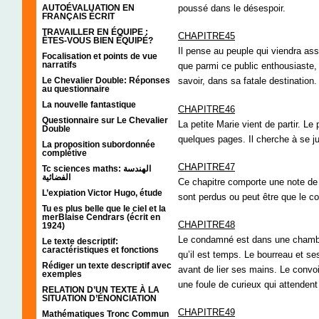
AUTOÉVALUATION EN
poussé dans le désespoir.
FRANÇAIS ÉCRIT
TRAVAILLER EN ÉQUIPE :
CHAPITRE45
ÊTES-VOUS BIEN ÉQUIPÉ?
Il pense au peuple qui viendra ass
Focalisation et points de vue
narratifs
que parmi ce public enthousiaste, i
Le Chevalier Double: Réponses
savoir, dans sa fatale destination.
au questionnaire
La nouvelle fantastique
CHAPITRE46
Questionnaire sur Le Chevalier
La petite Marie vient de partir. Le
Double
quelques pages. Il cherche à se jus
La proposition subordonnée
complétive
CHAPITRE47
Tc sciences maths: الهندسة
الفضائية
Ce chapitre comporte une note de l’
L’expiation Victor Hugo, étude
sont perdus ou peut être que le c
Tu es plus belle que le ciel et la
merBlaise Cendrars (écrit en
CHAPITRE48
1924)
Le condamné est dans une chambre d
Le texte descriptif:
caractéristiques et fonctions
qu’il est temps. Le bourreau et se
Rédiger un texte descriptif avec
avant de lier ses mains. Le convoi
exemples
une foule de curieux qui attendent
RELATION D’UN TEXTE À LA
SITUATION D’ÉNONCIATION
CHAPITRE49
Mathématiques Tronc Commun