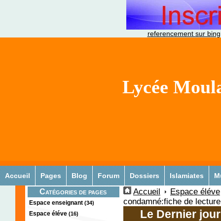
referencement sur bing
Lycée Moula
Accueil
Pages
Blog
Forum
Dossiers
Islamiates
M
Accueil
Espace éléve
Catégories de pages
condamné:fiche de lecture
Espace enseignant
(34)
Le Dernier jou
Espace éléve
(16)