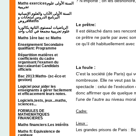
? N'importe ; on les déshonore, 
Maths exercicesالسنة الأولى علوم
تجريبية
السنة الأولى الآداب والعلوم الإنسانية
البرنامج الدروس امتحانات و
فروضMaths
Le prêtre:
الرياضيات لمستوى الثانية بكالوريا
Il est détaché dans ses rencon
علوم تجريبية مجمعة في كتاب واحد
ce prêtre ne parle par avec so
Maths 1ère bac sc Maths
ce qu'il dit habituellement ave
Enseignement Secondaire
qualifiant: Programme
Répartition matières et
coefficients du cadre
organisant l’examen du
baccalauréat Candidats
La foule :
officiels
C'est la société (de Paris) qui 
Bac 2013:Maths- (sc-éco et
gestion)
nombreuse. Elle ne veut pas la 
spectacle : celui de l'exécution 
Logiciel pour aider les
enseignants à gérer facilement
donc affirmer que de quelque m
et efficacement leurs notes.
l'une de l'autre au niveau moral
Logiciels,tests, jeux...maths,
sciences...
FORMULES DE
Cadre:
MATHEMATIQUES
FINANCIERES
Lieux :
Maths financiers:Les intérêts
Les grandes prisons de Paris : Bicê
Maths fi: Equivalence de
capitaux