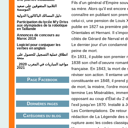
Fils d'un général d'Empire souv
التلاميذ المتفوقين على صعيد
sa mère. Alors qu'il est encore 
الموسسة
connaître en publiant son prem
دليل المسالك الباكالوريا الدولية
celui-ci, une pension de Louis X
Participation du lycée M'y Driss
aux olympiades de la robotique
publie en 1827 sa première piè
en Taillande
Orientales et Hernani. Il s'im
Annonces de concours au
côtés de Gérard de Nerval et d
Maroc 2019
Le dernier jour d’un condamné q
Logiciel pour conjuguer les
verbes en anglais
peine de mort.
انطلاق عملية التسجيل للحصول على
En 1831, il publie son premier
منحة
1838 son chef-d’oeuvre romanti
مواعيد المباريات في المغرب 2020_
2021
française. En 1843, la mort de s
réviser son action. Il entame un
Page Facebook
constituante en 1848, il prend p
de mort, la misère, l'ordre mor
termine Les Misérables, immen
opposant au coup d'État du 2 d
Dernières pages
l'exil jusqu'en 1870. Installé à
Les Contemplations. De retour 
Catégories du blog
rédaction de La Légende des s
rupture avec les codes classiq