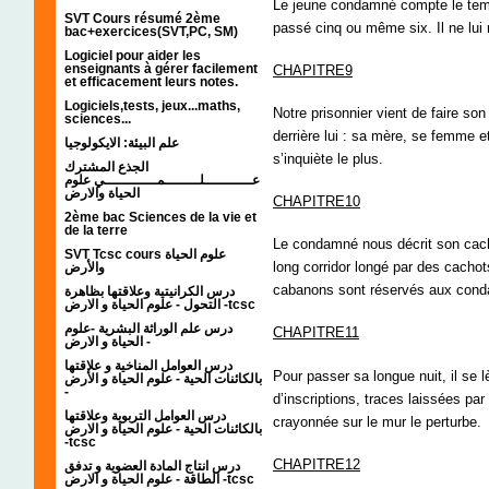
Le jeune condamné compte le temps
SVT Cours résumé 2ème
passé cinq ou même six. Il ne lui 
bac+exercices(SVT,PC, SM)
Logiciel pour aider les
enseignants à gérer facilement
CHAPITRE9
et efficacement leurs notes.
Logiciels,tests, jeux...maths,
Notre prisonnier vient de faire so
sciences...
derrière lui : sa mère, se femme et 
علم البيئة: الايكولوجيا
s’inquiète le plus.
الجذع المشترك
عـــــــــــلــــــــمــــــــــــي علوم
الحياة والارض
CHAPITRE10
2ème bac Sciences de la vie et
de la terre
Le condamné nous décrit son cacho
SVT Tcsc cours علوم الحياة
long corridor longé par des cachot
والأرض
cabanons sont réservés aux conda
درس الكرانيتية وعلاقتها بظاهرة
التحول - علوم الحياة و الارض -tcsc
درس علم الوراثة البشرية -علوم
CHAPITRE11
الحياة و الارض -
درس العوامل المناخية و علاقتها
Pour passer sa longue nuit, il se 
بالكائنات الحية - علوم الحياة و الأرض
-
d’inscriptions, traces laissées par
درس العوامل التربوية وعلاقتها
crayonnée sur le mur le perturbe.
بالكائنات الحية - علوم الحياة و الارض
-tcsc
CHAPITRE12
درس انتاج المادة العضوية و تدفق
الطاقة - علوم الحياة و الارض -tcsc