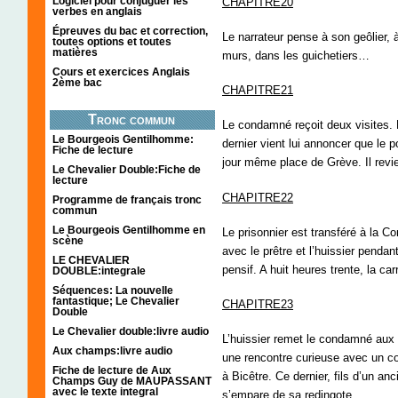
Logiciel pour conjuguer les
CHAPITRE20
verbes en anglais
Épreuves du bac et correction,
Le narrateur pense à son geôlier, à
toutes options et toutes
matières
murs, dans les guichetiers…
Cours et exercices Anglais
2ème bac
CHAPITRE21
Tronc commun
Le condamné reçoit deux visites. D’
Le Bourgeois Gentilhomme:
dernier vient lui annoncer que le p
Fiche de lecture
jour même place de Grève. Il revi
Le Chevalier Double:Fiche de
lecture
CHAPITRE22
Programme de français tronc
commun
Le Bourgeois Gentilhomme en
Le prisonnier est transféré à la C
scène
avec le prêtre et l’huissier pendant
LE CHEVALIER
pensif. A huit heures trente, la car
DOUBLE:integrale
Séquences: La nouvelle
fantastique; Le Chevalier
CHAPITRE23
Double
Le Chevalier double:livre audio
L’huissier remet le condamné aux m
Aux champs:livre audio
une rencontre curieuse avec un c
Fiche de lecture de Aux
à Bicêtre. Ce dernier, fils d’un an
Champs Guy de MAUPASSANT
avec le texte integral
s’empare de sa redingote .