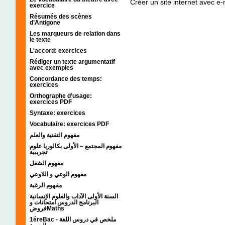
Créer un site internet avec e
exercice
Résumés des scènes
d’Antigone
Les marqueurs de relation dans
le texte
L'accord: exercices
Rédiger un texte argumentatif
avec exemples
Concordance des temps:
exercices
Orthographe d’usage:
exercices PDF
Syntaxe: exercices
Vocabulaire: exercices PDF
مفهوم التقنية والعلم
مفهوم المجتمع – الأولى بكالوريا علوم
تجريبية
مفهوم الشغل
مفهوم الوعي و اللاوعي
مفهوم الرغبة
السنة الأولى الآداب والعلوم الإنسانية
البرنامج الدروس امتحانات و
فروضMaths
1éreBac - ملخص في دروس اللغة