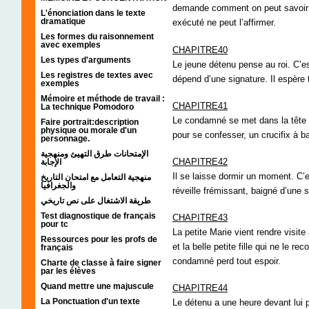
demande comment on peut savoir 
L'énonciation dans le texte
dramatique
exécuté ne peut l’affirmer.
Les formes du raisonnement
avec exemples
CHAPITRE40
Les types d'arguments
Le jeune détenu pense au roi. C’es
Les registres de textes avec
dépend d’une signature. Il espère 
exemples
Mémoire et méthode de travail :
CHAPITRE41
La technique Pomodoro
Le condamné se met dans la tête l’
Faire portrait:description
physique ou morale d'un
pour se confesser, un crucifix à b
personnage.
الإمتحانات طرق التهيئ ومنهجية
CHAPITRE42
الإجابة
Il se laisse dormir un moment. C’e
منهجية التعامل مع امتحان التاريخ
والجغرافيا
réveille frémissant, baigné d’une s
طريقة الاشتغال على نص تاريخي
Test diagnostique de français
CHAPITRE43
pour tc
La petite Marie vient rendre visit
Ressources pour les profs de
et la belle petite fille qui ne le r
français
condamné perd tout espoir.
Charte de classe à faire signer
par les élèves
Quand mettre une majuscule
CHAPITRE44
La Ponctuation d'un texte
Le détenu a une heure devant lui pou