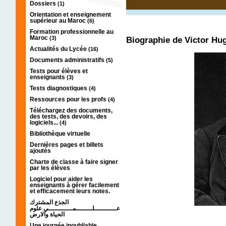
Dossiers
(1)
Orientation et enseignement
supérieur au Maroc
(6)
Formation professionnelle au
Maroc
(3)
Biographie de Victor Hu
Actualités du Lycée
(16)
Documents administratifs
(5)
Tests pour élèves et
enseignants
(3)
Tests diagnostiques
(4)
Ressources pour les profs
(4)
Téléchargez des documents,
des tests, des devoirs, des
logiciels...
(4)
Bibliothèque virtuelle
Dernières pages et billets
ajoutés
Charte de classe à faire signer
par les élèves
Logiciel pour aider les
enseignants à gérer facilement
et efficacement leurs notes.
الجذع المشترك
عـــــــــــلــــــــمــــــــــــي علوم
الحياة والارض
Une journée inoubliable