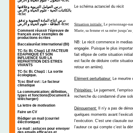
التحول - علوم الحياة و الارض -tcsc
Le schéma actanciel du récit
درس العوامل التربوية وعلاقتها
بالكائنات الحية - علوم الحياة و الارض
-tcsc
درس انتاج المادة العضوية و تدفق
Situation initiale:
Le personnage-narr
الطاقة - علوم الحياة و الارض -tcsc
Marie, sa femme et sa mère jusqu’au 
Comment réussir l'épreuve de
français avec exemples de
productions écrites
NB: Le récit commence in medias r
Baccalauréat international (BI)
engagée. Puisque le plus important
TC-Sc Bi. Chap1 LE FACTEUR
EDAPHIQUE ET SON
fait ellipse de cette situation init
INFLUENCE SUR LA
est facile de déduire cette situati
REPARTITION DES ETRES
VIVANTS
retour en arrière).
TC-Sc Bi. Chap1 : La sortie
écologique.
Elément perturbateur:
Le meurtre 
Tcsc Biof svt : Le facteur
climatique
Péripéties:
Le jugement, l’empriso
La communication: définition,
types et fonctions(Document à
recherche du condamné d’une solut
télécharger)
La lettre de motivation
Dénouement:
Il n’y a pas de déno
Faire un CV
quelques moments avant l’exécuti
Rédiger un mail (courriel
l’exécution. C’est une clausule ou
éléctronique)
l’auteur ce qui compte c’est la dén
Le mail : astuces pour envoyer
des emails efficaces et