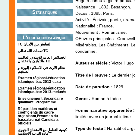
Hugo a connu la gloire populair
Naissance : 1802, Besançon.
Statistiques
Décès : 1885, Paris.
Activité : Écrivain, poète, dram
Nationalité : France.
Mouvement : Romantisme.
L'éducation islamique
OEuvres principales : Cromwell
TC لتعايش بين الأديان
Misérables, Les Châtiments, Le
صفات الله تعالى:TC
condamné.
لخصائص العامة للإسلام: العالمية
والتوازن والاعتدال TC
Auteur et siècle :
Victor Hugo
نظام الارث في الاسلام : الورثة و
أنصبتهم
Titre de l’œuvre :
Le dernier 
Examen régional-éducation
islamique-bac 2013-casa
Date de parution :
1829
Examen régional-éducation
islamique-bac 2013-meknès
Genre :
Roman à thèse
Enseignement Secondaire
qualifiant: Programme
Répartition matières et
Forme narrative apparentée 
coefficients du cadre
organisant l’examen du
limitée avec un journal intime
baccalauréat Candidats
officiels
Type de texte :
Narratif et arg
كيفية التعامل مع الامتحان الجهوي
"مادة التربية الإسلامية"