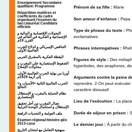
Enseignement Secondaire
qualifiant: Programme
Prénom de sa fille :
Marie
Répartition matières et
coefficients du cadre
Son amour d’enfance :
Pepa
organisant l’examen du
baccalauréat Candidats
officiels
Type de phrase du texte :
Phr
التحولات الإقتصادية و المالية و
exclamatives
الإجتماعية و الفكرية في العالم في
القرن 19م
التنافس الإمبريالي و اندلاع الحرب
Phrases interrogatives :
Rhét
العالمية الأولى
اليقظة الفكرية بالمشرق العربي
Figures de style :
Des métapho
الضغوط الإستعمارية على المغرب و
hyperboles, des anaphores, de
محاولات الإصلاح
أوربا من نهاية الحرب العالمية الأولى
إلى أزمة 1929م
Arguments contre la peine de
reprendre. 2-On peut exécuter 
<الحرب العالمية الثانية <الأسباب و
النتائج
caractère dissuasif
نظام الحماية بالمغرب و الإستغلال
الإستعماري
Lieu de l’exécution :
La plac
نضال المغرب من أجل تحقيق
الإستقلال و استكمال الوحدة الترابية
Durée de séjour en prison :
S
ملف العولمة و التحديات الراهنة
Examen régional:histoire-géo
2013-casa
Le dernier jour :
À partir du c
منهجية التعامل مع امتحان التاريخ