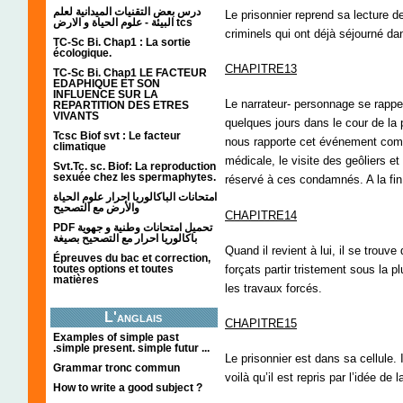
درس بعض التقنيات الميدانية لعلم
Le prisonnier reprend sa lecture d
البيئة - علوم الحياة و الارض tcs
criminels qui ont déjà séjourné dans
TC-Sc Bi. Chap1 : La sortie
écologique.
CHAPITRE13
TC-Sc Bi. Chap1 LE FACTEUR
EDAPHIQUE ET SON
INFLUENCE SUR LA
Le narrateur- personnage se rappell
REPARTITION DES ETRES
VIVANTS
quelques jours dans le cour de la 
Tcsc Biof svt : Le facteur
nous rapporte cet événement comme
climatique
médicale, le visite des geôliers et
Svt.Tc. sc. Biof: La reproduction
sexuée chez les spermaphytes.
réservé à ces condamnés. A la fin
امتحانات الباكالوريا احرار علوم الحياة
والأرض مع التصحيح
CHAPITRE14
PDF تحميل امتحانات وطنية و جهوية
باكالوريا احرار مع التصحيح بصيغة
Quand il revient à lui, il se trouve
Épreuves du bac et correction,
forçats partir tristement sous la p
toutes options et toutes
matières
les travaux forcés.
L'anglais
CHAPITRE15
Examples of simple past
.simple present. simple futur ...
Le prisonnier est dans sa cellule. I
Grammar tronc commun
voilà qu’il est repris par l’idée de 
How to write a good subject ?