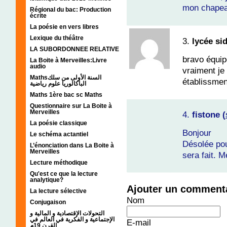
mon chapeau
Régional du bac: Production
écrite
La poésie en vers libres
Lexique du théâtre
3.
lycée si
LA SUBORDONNEE RELATIVE
bravo équip
La Boite à Merveilles:Livre
audio
vraiment je
Mathsالسنة الأولى من سلك
établissmen
الباكالوريا علوم رياضية
Maths 1ère bac sc Maths
Questionnaire sur La Boite à
Merveilles
4.
fistone (
La poésie classique
Bonjour
Le schéma actantiel
Désolée pou
L’énonciation dans La Boite à
Merveilles
sera fait. M
Lecture méthodique
Qu'est ce que la lecture
analytique?
Ajouter un comment
La lecture sélective
Nom
Conjugaison
التحولات الإقتصادية و المالية و
الإجتماعية و الفكرية في العالم في
E-mail
القرن 19م