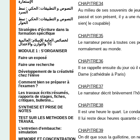
الإستعارة
CHAPITRE34
النصوص و التطبيقات: الحكي : نمط
Au milieu de ses souvenirs de je
السرد
passé et son présent, il y a une riv
النصوص و التطبيقات: الحكي : نمط
الحوار
sien( le coupable)
Stratégies d'écriture dans la
formation spécifique
CHAPITRE35
لخصائص العامة للإسلام: العالمية
Le narrateur pense à toutes ces pe
والتوازن والاعتدال TC
normalement au monde.
MODULE 1 : S'ORGANISER
Faire un exposé
CHAPITRE36
Faire une recherche
Il se rappelle ensuite du jour où il
Développement de la créativité
Dame (cathédrale à Paris)
chez l'élève
Comment bien se préparer à
l’examen ?
CHAPITRE37
Les travaux écrits:résumés,
Le narrateur décrit brièvement l’hôt
rapports de stages, fiches,
critiques, bulletins...
CHAPITRE38
SYNTHESE ET PRISE DE
NOTES
Il est une heure le quart. Le cond
TEST SUR LES METHODES DE
Il lui reste deux heures quarante c
TRAVAIL
L'entretien d'embauche:
CHAPITRE39
simulation
On dit que sous la guillotine, on n
MEMOIRE ET CONCENTRATION