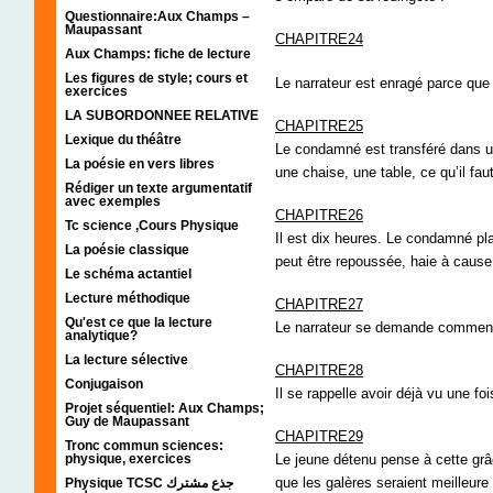
Questionnaire:Aux Champs –
Maupassant
CHAPITRE24
Aux Champs: fiche de lecture
Les figures de style; cours et
Le narrateur est enragé parce que 
exercices
LA SUBORDONNEE RELATIVE
CHAPITRE25
Lexique du théâtre
Le condamné est transféré dans un
La poésie en vers libres
une chaise, une table, ce qu’il faut 
Rédiger un texte argumentatif
avec exemples
CHAPITRE26
Tc science ,Cours Physique
Il est dix heures. Le condamné plai
La poésie classique
peut être repoussée, haie à cause 
Le schéma actantiel
Lecture méthodique
CHAPITRE27
Qu'est ce que la lecture
Le narrateur se demande comment 
analytique?
La lecture sélective
CHAPITRE28
Conjugaison
Il se rappelle avoir déjà vu une fo
Projet séquentiel: Aux Champs;
Guy de Maupassant
CHAPITRE29
Tronc commun sciences:
physique, exercices
Le jeune détenu pense à cette grâc
que les galères seraient meilleure 
Physique TCSC جذع مشترك