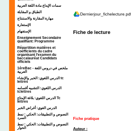
سمات الإبداع مادة اللغة العربية
الطباق و المقابلة
Dernierjour_fichelecture.pd
مهارة المقارنة والاستنتاج
الإستعارة
الإستفهام
Fiche de lecture
Enseignement Secondaire
qualifiant: Programme
Répartition matières et
coefficients du cadre
organisant l’examen du
baccalauréat Candidats
officiels
1éreBac - ملخص في دروس اللغة
العربية
الدرس اللغوي: الخبر والإنشاء tc
lettres
الدرس اللغوي: التشبيه أقسامه
tclettres
الدرس اللغوي: بلاغة الإمتاع Tc
lettres
الدرس الغوي: أغراض الخبر
النصوص و التطبيقات: الحكي : نمط
السرد
Fiche pratique
النصوص و التطبيقات: الحكي : نمط
الحوار
Auteur :