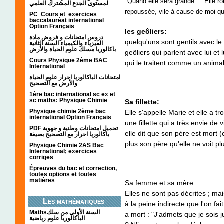
"Quand elle sera grande ... Elle r
لمستوى الجدع المشترك العلمي
repoussée, vile à cause de moi qu
PC Cours et exercices
baccalauréat international
Option Français
les geôliers:
دروس امتحانات و فروض مادة
quelqu'uns sont gentils avec le 
الفيزياء والكيمياء السنة الثانية
باكالوريا مسلك علوم الحياة والأرض
geôliers qui parlent avec lui e
Cours Physique 2ème BAC
qui le traitent comme un animal
International
امتحانات الباكالوريا احرار علوم الحياة
والأرض مع التصحيح
1ère bac international sc ex et
sc maths: Physique Chimie
Sa fillette:
Physique chimie 2ème bac
Elle s'appelle Marie et elle a t
international Option Français
une fillette qui a très envie de
PDF تحميل امتحانات وطنية و جهوية
elle dit que son père est mort (c
باكالوريا احرار مع التصحيح بصيغة
plus son père qu'elle ne voit pl
Physique Chimie 2AS Bac
International; exercices
corriges
Épreuves du bac et correction,
toutes options et toutes
matières
Sa femme et sa mère :
Elles ne sont pas décrites ; mai
Les mathématiques
à la peine indirecte que l'on f
Mathsالسنة الأولى من سلك
a mort : "J'admets que je sois j
الباكالوريا علوم رياضية