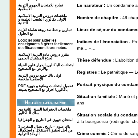
Le narrateur :
Un condamné à
نمادج للامتحان الجهوي التربية
الاسلامية
ملخصات دروس التربية الاسلامية
Nombre de chapitre :
49 chapi
الاولى بكالوريا الشعب العلمية و
التقنية
Lieux de séjour du condamn
تمارين و خطاطة روعة شاملة للإرث
مع الحلول
Logiciel pour aider les
Indices de l’énonciation :
Pro
enseignants à gérer facilement
et efficacement leurs notes.
ma… »…
مقرر دروس مادة التربية الإسلامية
الجذع المشترك العلمي
Thèse défendue :
L’abolition 
امتحانات الباكالوريا احرار علوم الحياة
والأرض مع التصحيح
Registres :
Le pathétique — Le
اولى باك جميع دروس التربية
الإسلامية ملخصة
Portrait physique du condam
PDF تحميل امتحانات وطنية و جهوية
باكالوريا احرار مع التصحيح بصيغة
Situation familiale :
Marié et p
Histoire géographie
ans
ملخصات الجغرافيا السنة الثانية من
سلك الباكالور
Situation sociale du condam
امتحان جهوي في التاريخ و الجغرافيا
à la bourgeoisie (redingote, ch
1 باك علوم – تاريخ : نضال المغرب
من أجل تحقيق الاستقلال و استكمال
Crime commis :
Crime de san
الوحدة الترابية