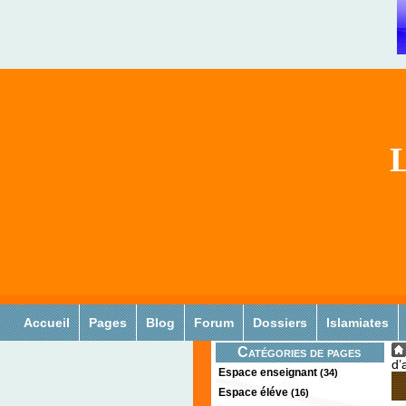
L
Accueil
Pages
Blog
Forum
Dossiers
Islamiates
Catégories de pages
d’
Espace enseignant
(34)
Espace éléve
(16)