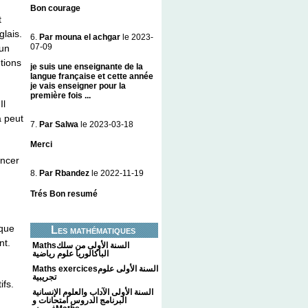
Bon courage
t
glais.
6.
Par mouna el achgar
le 2023-
07-09
 un
utions
je suis une enseignante de la
langue française et cette année
je vais enseigner pour la
première fois ...
Il
a peut
7.
Par Salwa
le 2023-03-18
Merci
encer
8.
Par Rbandez
le 2022-11-19
Trés Bon resumé
oque
Les mathématiques
nt.
Mathsالسنة الأولى من سلك
الباكالوريا علوم رياضية
Maths exercicesالسنة الأولى علوم
تجريبية
ifs.
السنة الأولى الآداب والعلوم الإنسانية
d
البرنامج الدروس امتحانات و