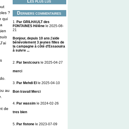
Les plus lus
out
bles ?
Derniers commentaires
e qui
1.
Par GRILHAULT des
 a
FONTAINES Hélène
le 2025-08-
21
gien
suis
Bonjour, depuis 10 ans j'aide
bénévolement 3 jeunes filles de
J’ai
la campagne à côté d'Essaouira
à suivre ...
us
2.
Par bestcours
le 2025-04-27
merci
udo.
3.
Par Mehdi El
le 2025-04-10
 ou au
Bon travail Merci
e.
4.
Par wassim
le 2024-02-26
nt de
tres bien
5.
Par fistone
le 2023-07-09