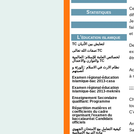
Ce
Statistiques
di
Je
fa
et
L'éducation islamique
TC لتعايش بين الأديان
De
صفات الله تعالى:TC
ex
لخصائص العامة للإسلام: العالمية
êt
والتوازن والاعتدال TC
نظام الارث في الاسلام : الورثة و
Ac
أنصبتهم
à 
Examen régional-éducation
islamique-bac 2013-casa
;;
Examen régional-éducation
islamique-bac 2013-meknès
Enseignement Secondaire
Ch
qualifiant: Programme
to
Répartition matières et
coefficients du cadre
C’
organisant l’examen du
baccalauréat Candidats
officiels
Ar
كيفية التعامل مع الامتحان الجهوي
Sa
"مادة التربية الإسلامية"