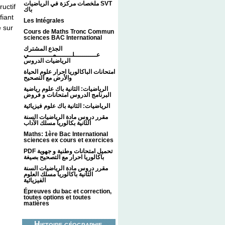
ملخصات مركزة في الرياضيات SVT
ructif
باك
fiant
Les Intégrales
e sur
Cours de Maths Tronc Commun
sciences BAC International
الجذع المشترك
عـــــــــــلــــــــمــــــــــــي
الرياضيات الدروس
امتحانات الباكالوريا احرار علوم الحياة
والأرض مع التصحيح
الرياضيات: الثانية باك علوم رياضية
البرنامج الدروس امتحانات و فروض
الرياضيات: الثانية باك علوم فيزيائية
مقرر دروس مادة الرياضيات السنة
الثانية بكالوريا مسلك الآداب
Maths: 1ère Bac International
sciences ex cours et exercices
PDF تحميل امتحانات وطنية و جهوية
باكالوريا احرار مع التصحيح بصيغة
مقرر دروس مادة الرياضيات السنة
الثانية باكالوريا مسلك العلوم
الفيزيائية
Épreuves du bac et correction,
toutes options et toutes
matières
Histoire géographie