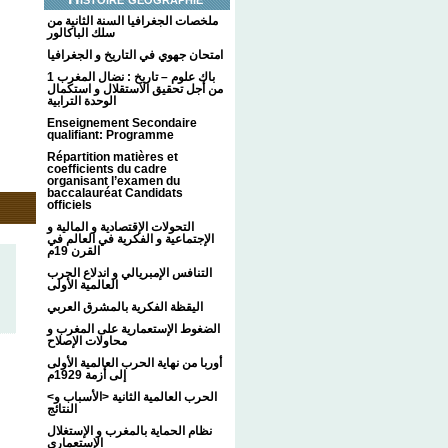
ملخصات الجغرافيا السنة الثانية من
سلك الباكالور
امتحان جهوي في التاريخ و الجغرافيا
1 باك علوم – تاريخ : نضال المغرب
من أجل تحقيق الاستقلال و استكمال
الوحدة الترابية
Enseignement Secondaire
qualifiant: Programme
Répartition matières et
coefficients du cadre
organisant l’examen du
baccalauréat Candidats
officiels
التحولات الإقتصادية و المالية و
الإجتماعية و الفكرية في العالم في
القرن 19م
التنافس الإمبريالي و اندلاع الحرب
العالمية الأولى
اليقظة الفكرية بالمشرق العربي
الضغوط الإستعمارية على المغرب و
محاولات الإصلاح
أوربا من نهاية الحرب العالمية الأولى
إلى أزمة 1929م
<الحرب العالمية الثانية <الأسباب و
النتائج
نظام الحماية بالمغرب و الإستغلال
الإستعماري