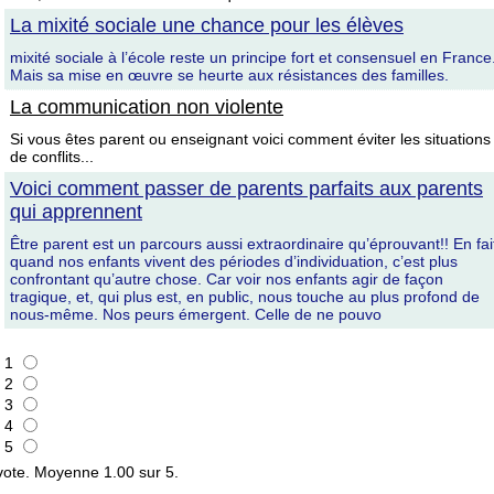
La mixité sociale une chance pour les élèves
mixité sociale à l’école reste un principe fort et consensuel en France
Mais sa mise en œuvre se heurte aux résistances des familles.
La communication non violente
Si vous êtes parent ou enseignant voici comment éviter les situations
de conflits...
Voici comment passer de parents parfaits aux parents
qui apprennent
Être parent est un parcours aussi extraordinaire qu’éprouvant!! En fai
quand nos enfants vivent des périodes d’individuation, c’est plus
confrontant qu’autre chose. Car voir nos enfants agir de façon
tragique, et, qui plus est, en public, nous touche au plus profond de
nous-même. Nos peurs émergent. Celle de ne pouvo
1
2
3
4
5
ote. Moyenne
1.00
sur 5.