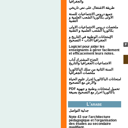
والجغرافيا
طريقة الاشتغال على نص تاريخي
جميع دروس الاجتماعيات للسنة
الاولى بكالوريا الشعب العلمية و
التقنية
ملخصات دروس الاجتماعيات الاولى
بكالوريا الشعب العلمية و التقنية
الإمتحانات الوطنية في التاريخ و
الجغرافيا الآداب + التصحيح
Logiciel pour aider les
enseignants à gérer facilement
et efficacement leurs notes.
الجذع المشترك آداب
الاجتماعيات:الجغرافيا والتاريخ
السنة الثانية من سلك الباكالوريا
ملخصات الجغرافيا
امتحانات الباكالوريا احرار علوم الحياة
والأرض مع التصحيح
PDF تحميل امتحانات وطنية و جهوية
باكالوريا احرار مع التصحيح بصيغة
L'arabe
جدلية التواصل
Note 43 sur l'architecture
pédagogique et l'organisation
des études au secondaire
qualifiant.