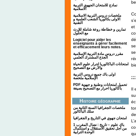
be
نمادج للامتحان الجهوي التربية
الاسلامية
Co
ملخصات دروس التربية الاسلامية
الاولى بكالوريا الشعب العلمية و
s’
التقنية
et
تمارين و خطاطة روعة شاملة للإرث
co
مع الحلول
dé
Logiciel pour aider les
enseignants à gérer facilement
se
et efficacement leurs notes.
se
مقرر دروس مادة التربية الإسلامية
الجذع المشترك العلمي
ré
امتحانات الباكالوريا احرار علوم الحياة
bi
والأرض مع التصحيح
اولى باك جميع دروس التربية
;;
الإسلامية ملخصة
PDF تحميل امتحانات وطنية و جهوية
باكالوريا احرار مع التصحيح بصيغة
Il
su
Histoire géographie
éc
to
ملخصات الجغرافيا السنة الثانية من
سلك الباكالور
de
امتحان جهوي في التاريخ و الجغرافيا
L’
1 باك علوم – تاريخ : نضال المغرب
co
من أجل تحقيق الاستقلال و استكمال
الوحدة الترابية
qu