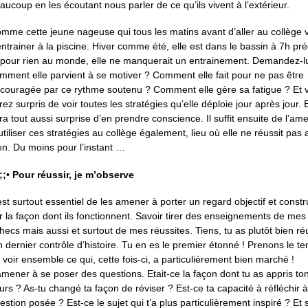
aucoup en les écoutant nous parler de ce qu’ils vivent à l’extérieur.
mme cette jeune nageuse qui tous les matins avant d’aller au collège 
entrainer à la piscine. Hiver comme été, elle est dans le bassin à 7h pr
 pour rien au monde, elle ne manquerait un entrainement. Demandez-l
mment elle parvient à se motiver ? Comment elle fait pour ne pas être
couragée par ce rythme soutenu ? Comment elle gère sa fatigue ? Et 
rez surpris de voir toutes les stratégies qu’elle déploie jour après jour. E
ra tout aussi surprise d’en prendre conscience. Il suffit ensuite de l’am
utiliser ces stratégies au collège également, lieu où elle ne réussit pas 
en. Du moins pour l’instant …
;;;• Pour réussir, je m’observe
 est surtout essentiel de les amener à porter un regard objectif et constru
r la façon dont ils fonctionnent. Savoir tirer des enseignements de mes
hecs mais aussi et surtout de mes réussites. Tiens, tu as plutôt bien ré
n dernier contrôle d’histoire. Tu en es le premier étonné ! Prenons le t
 voir ensemble ce qui, cette fois-ci, a particulièrement bien marché !
amener à se poser des questions. Etait-ce la façon dont tu as appris to
urs ? As-tu changé ta façon de réviser ? Est-ce ta capacité à réfléchir à
estion posée ? Est-ce le sujet qui t’a plus particulièrement inspiré ? Et s