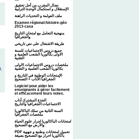
نضال المغرب من أجل تحقيق
الإستقلال و استكمال الوحدة الترابية
ملف العولمة و التحديات الراهنة
.
Examen régional:histoire-géo
2013-casa
منهجية التعامل مع امتحان التاريخ
والجغرافيا
طريقة الاشتغال على نص تاريخي
جميع دروس الاجتماعيات للسنة
الاولى بكالوريا الشعب العلمية و
التقنية
ملخصات دروس الاجتماعيات الاولى
t,
بكالوريا الشعب العلمية و التقنية
الإمتحانات الوطنية في التاريخ و
الجغرافيا الآداب + التصحيح
Logiciel pour aider les
enseignants à gérer facilement
et efficacement leurs notes.
الجذع المشترك آداب
الاجتماعيات:الجغرافيا والتاريخ
السنة الثانية من سلك الباكالوريا
ملخصات الجغرافيا
امتحانات الباكالوريا احرار علوم الحياة
والأرض مع التصحيح
PDF تحميل امتحانات وطنية و جهوية
باكالوريا احرار مع التصحيح بصيغة