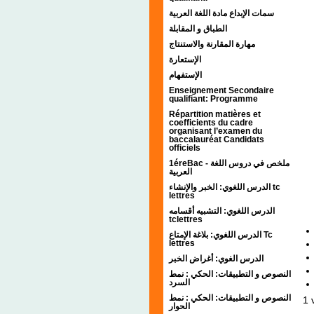
سمات الإبداع مادة اللغة العربية
الطباق و المقابلة
مهارة المقارنة والاستنتاج
الإستعارة
الإستفهام
Enseignement Secondaire
qualifiant: Programme
Répartition matières et
coefficients du cadre
organisant l’examen du
baccalauréat Candidats
officiels
1éreBac - ملخص في دروس اللغة
العربية
الدرس اللغوي: الخبر والإنشاء tc
lettres
الدرس اللغوي: التشبيه أقسامه
tclettres
الدرس اللغوي: بلاغة الإمتاع Tc
lettres
الدرس الغوي: أغراض الخبر
النصوص و التطبيقات: الحكي : نمط
السرد
النصوص و التطبيقات: الحكي : نمط
1
v
الحوار