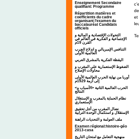
Enseignement Secondaire
c’
qualifiant: Programme
de
Répartition matières et
et
coefficients du cadre
organisant l’examen du
le
baccalauréat Candidats
officiels
التحولات الإقتصادية و المالية و
Te
الإجتماعية و الفكرية في العالم في
القرن 19م
التنافس الإمبريالي و اندلاع الحرب
العالمية الأولى
اليقظة الفكرية بالمشرق العربي
الضغوط الإستعمارية على المغرب و
محاولات الإصلاح
أوربا من نهاية الحرب العالمية الأولى
إلى أزمة 1929م
<الحرب العالمية الثانية <الأسباب و
النتائج
نظام الحماية بالمغرب و الإستغلال
الإستعماري
نضال المغرب من أجل تحقيق
الإستقلال و استكمال الوحدة الترابية
ملف العولمة و التحديات الراهنة
Examen régional:histoire-géo
2013-casa
منهجية التعامل مع امتحان التاريخ