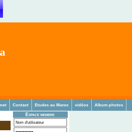
sa
 net
Contact
Etudes au Maroc
vidéos
Album photos
Espace membre