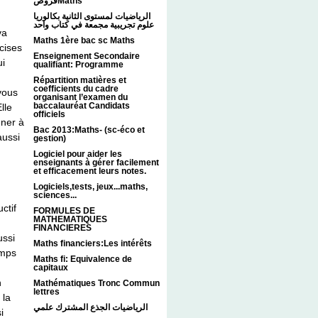
فروضMaths
الرياضيات لمستوى الثانية بكالوريا
علوم تجريبية مجمعة في كتاب واحد
va
Maths 1ère bac sc Maths
écises
Enseignement Secondaire
ui
qualifiant: Programme
Répartition matières et
coefficients du cadre
vous
organisant l’examen du
baccalauréat Candidats
lle
officiels
ener à
Bac 2013:Maths- (sc-éco et
aussi
gestion)
Logiciel pour aider les
enseignants à gérer facilement
et efficacement leurs notes.
Logiciels,tests, jeux...maths,
sciences...
ctif
FORMULES DE
MATHEMATIQUES
FINANCIERES
ussi
Maths financiers:Les intérêts
emps
Maths fi: Equivalence de
capitaux
n
Mathématiques Tronc Commun
lettres
 la
الرياضيات الجذع المشترك علمي
i