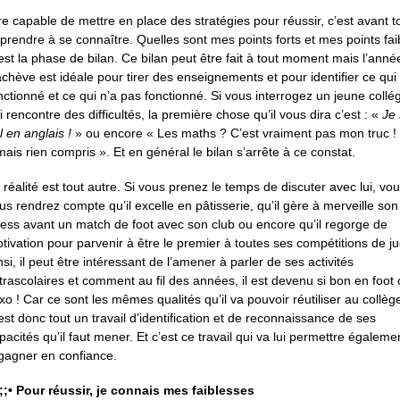
re capable de mettre en place des stratégies pour réussir, c’est avant t
prendre à se connaître. Quelles sont mes points forts et mes points fai
est la phase de bilan. Ce bilan peut être fait à tout moment mais l’anné
achève est idéale pour tirer des enseignements et pour identifier ce qui
nctionné et ce qui n’a pas fonctionné. Si vous interrogez un jeune collé
i rencontre des difficultés, la première chose qu’il vous dira c’est : «
Je 
l en anglais !
» ou encore « Les maths ? C’est vraiment pas mon truc ! 
mais rien compris ». Et en général le bilan s’arrête à ce constat.
 réalité est tout autre. Si vous prenez le temps de discuter avec lui, vo
us rendrez compte qu’il excelle en pâtisserie, qu’il gère à merveille son
ress avant un match de foot avec son club ou encore qu’il regorge de
tivation pour parvenir à être le premier à toutes ses compétitions de j
nsi, il peut être intéressant de l’amener à parler de ses activités
trascolaires et comment au fil des années, il est devenu si bon en foot
xo ! Car ce sont les mêmes qualités qu’il va pouvoir réutiliser au collèg
est donc tout un travail d’identification et de reconnaissance de ses
pacités qu’il faut mener. Et c’est ce travail qui va lui permettre égaleme
gagner en confiance.
;;;• Pour réussir, je connais mes faiblesses