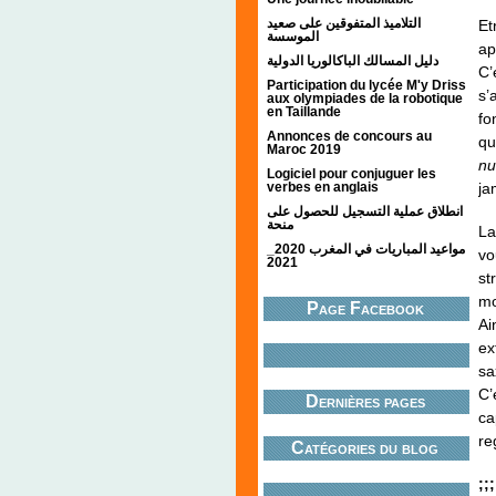
التلاميذ المتفوقين على صعيد
Et
الموسسة
ap
دليل المسالك الباكالوريا الدولية
C’
Participation du lycée M'y Driss
s’
aux olympiades de la robotique
en Taillande
fo
Annonces de concours au
qu
Maroc 2019
nu
Logiciel pour conjuguer les
ja
verbes en anglais
انطلاق عملية التسجيل للحصول على
منحة
La
مواعيد المباريات في المغرب 2020_
vo
2021
st
mo
Page Facebook
Ai
ex
sa
C’
Dernières pages
ca
re
Catégories du blog
;;