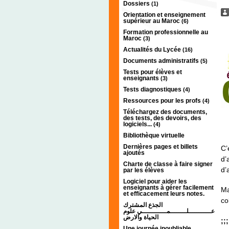
Dossiers
(1)
Orientation et enseignement
supérieur au Maroc
(6)
Formation professionnelle au
Maroc
(3)
Actualités du Lycée
(16)
Documents administratifs
(5)
Tests pour élèves et
enseignants
(3)
Tests diagnostiques
(4)
Ressources pour les profs
(4)
Téléchargez des documents,
des tests, des devoirs, des
logiciels...
(4)
Bibliothèque virtuelle
Dernières pages et billets
C’
ajoutés
d’
Charte de classe à faire signer
d’
par les élèves
Logiciel pour aider les
enseignants à gérer facilement
Ma
et efficacement leurs notes.
co
الجذع المشترك
عـــــــــــلــــــــمــــــــــــي علوم
الحياة والارض
;;
Une journée inoubliable