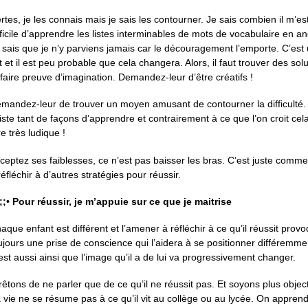
rtes, je les connais mais je sais les contourner. Je sais combien il m’es
fficile d’apprendre les listes interminables de mots de vocabulaire en an
 sais que je n’y parviens jamais car le découragement l’emporte. C’est
it et il est peu probable que cela changera. Alors, il faut trouver des sol
 faire preuve d’imagination. Demandez-leur d’être créatifs !
mandez-leur de trouver un moyen amusant de contourner la difficulté. 
iste tant de façons d’apprendre et contrairement à ce que l’on croit cel
re très ludique !
ceptez ses faiblesses, ce n’est pas baisser les bras. C’est juste comm
réfléchir à d’autres stratégies pour réussir.
;;;• Pour réussir, je m’appuie sur ce que je maitrise
aque enfant est différent et l’amener à réfléchir à ce qu’il réussit prov
ujours une prise de conscience qui l’aidera à se positionner différemme
est aussi ainsi que l’image qu’il a de lui va progressivement changer.
rêtons de ne parler que de ce qu’il ne réussit pas. Et soyons plus object
 vie ne se résume pas à ce qu’il vit au collège ou au lycée. On appren