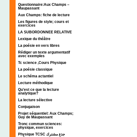
Questionnaire:Aux Champs –
Maupassant
Aux Champs: fiche de lecture
Les figures de style; cours et
exercices
LA SUBORDONNEE RELATIVE
Lexique du théâtre
La poésie en vers libres
Rédiger un texte argumentatif
avec exemples
Tc science ,Cours Physique
La poésie classique
Le schéma actantiel
Lecture méthodique
Qu'est ce que la lecture
analytique?
La lecture sélective
Conjugaison
Projet séquentiel: Aux Champs;
Guy de Maupassant
Tronc commun sciences:
physique, exercices
Physique TCSC جذع مشترك