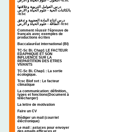
التحول - علوم الحياة و الارض -tcsc
درس العوامل التربوية وعلاقتها
بالكائنات الحية - علوم الحياة و الارض
-tcsc
درس انتاج المادة العضوية و تدفق
الطاقة - علوم الحياة و الارض -tcsc
Comment réussir l'épreuve de
français avec exemples de
productions écrites
Baccalauréat international (BI)
TC-Sc Bi. Chap1 LE FACTEUR
EDAPHIQUE ET SON
INFLUENCE SUR LA
REPARTITION DES ETRES
VIVANTS
TC-Sc Bi. Chap1 : La sortie
écologique.
Tcsc Biof svt : Le facteur
climatique
La communication: définition,
types et fonctions(Document à
télécharger)
La lettre de motivation
Faire un CV
Rédiger un mail (courriel
éléctronique)
Le mail : astuces pour envoyer
des emails efficaces et