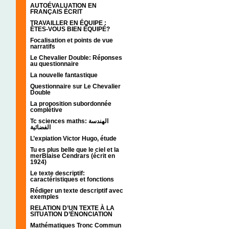
AUTOÉVALUATION EN
FRANÇAIS ÉCRIT
TRAVAILLER EN ÉQUIPE :
ÊTES-VOUS BIEN ÉQUIPÉ?
Focalisation et points de vue
narratifs
Le Chevalier Double: Réponses
au questionnaire
La nouvelle fantastique
Questionnaire sur Le Chevalier
Double
La proposition subordonnée
complétive
Tc sciences maths: الهندسة
الفضائية
L’expiation Victor Hugo, étude
Tu es plus belle que le ciel et la
merBlaise Cendrars (écrit en
1924)
Le texte descriptif:
caractéristiques et fonctions
Rédiger un texte descriptif avec
exemples
RELATION D’UN TEXTE À LA
SITUATION D’ÉNONCIATION
Mathématiques Tronc Commun