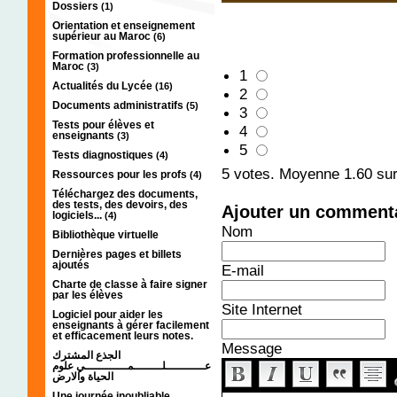
Dossiers
(1)
Orientation et enseignement
supérieur au Maroc
(6)
Formation professionnelle au
Maroc
(3)
1
Actualités du Lycée
(16)
2
Documents administratifs
(5)
3
Tests pour élèves et
4
enseignants
(3)
5
Tests diagnostiques
(4)
5
votes. Moyenne
1.60
sur
Ressources pour les profs
(4)
Téléchargez des documents,
des tests, des devoirs, des
Ajouter un comment
logiciels...
(4)
Nom
Bibliothèque virtuelle
Dernières pages et billets
ajoutés
E-mail
Charte de classe à faire signer
par les élèves
Site Internet
Logiciel pour aider les
enseignants à gérer facilement
et efficacement leurs notes.
Message
الجذع المشترك
عـــــــــــلــــــــمــــــــــــي علوم
الحياة والارض
Une journée inoubliable