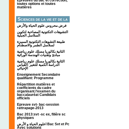
Épreuves du bac et correction,
toutes options et toutes
matières
Sciences de la vie et de la
terre
فرض محروس علوم الحياة والأرض
التشوهات التكتونیة المصاحبة لتكوین
السلاسل الجبلیة
طبيعة التشوهات التكتونية المميزة
لسلاسل الطمر والاصطدام
الثانية بكالوريا مسلك علوم رياضية
مبادئ وتقنيات الهندسة الوراثية
الثانية بكالوريا مسلك علوم رياضية
الدراسة الكمية للتغير :القياس
الإحيائي
Enseignement Secondaire
qualifiant: Programme
Répartition matières et
coefficients du cadre
organisant l’examen du
baccalauréat Candidats
officiels
Epreuve svt- bac-session
rattrapage-2013
Bac 2013:svt -sc ex, filière sc
physiques
اعلوم الحياة و الأرض Bac Svt et Pc
Avec solutions