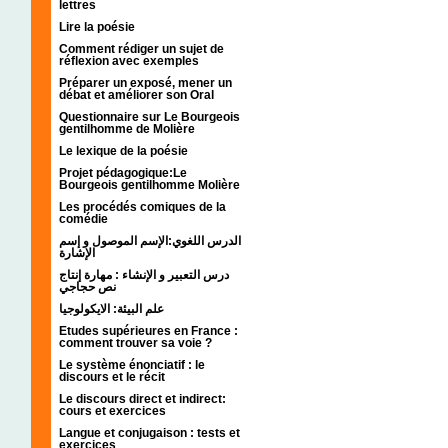
lettres
Lire la poésie
Comment rédiger un sujet de
réflexion avec exemples
Préparer un exposé, mener un
débat et améliorer son Oral
Questionnaire sur Le Bourgeois
gentilhomme de Molière
Le lexique de la poésie
Projet pédagogique:Le
Bourgeois gentilhomme Molière
Les procédés comiques de la
comédie
الدرس اللغوي:الإسم الموصول و إسم
الإشارة
درس التعبير و الإنشاء : مهارة إنتاج
نص حجاجي
علم البيئة: الايكولوجيا
Etudes supérieures en France :
comment trouver sa voie ?
Le système énonciatif : le
discours et le récit
Le discours direct et indirect:
cours et exercices
Langue et conjugaison : tests et
exercices