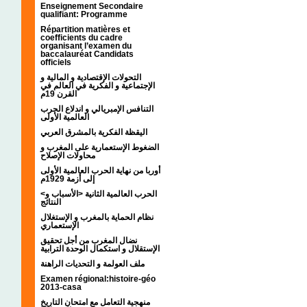
Enseignement Secondaire
qualifiant: Programme
Répartition matières et
coefficients du cadre
organisant l’examen du
baccalauréat Candidats
officiels
التحولات الإقتصادية و المالية و
الإجتماعية و الفكرية في العالم في
القرن 19م
التنافس الإمبريالي و اندلاع الحرب
العالمية الأولى
اليقظة الفكرية بالمشرق العربي
الضغوط الإستعمارية على المغرب و
محاولات الإصلاح
أوربا من نهاية الحرب العالمية الأولى
إلى أزمة 1929م
<الحرب العالمية الثانية <الأسباب و
النتائج
نظام الحماية بالمغرب و الإستغلال
الإستعماري
نضال المغرب من أجل تحقيق
الإستقلال و استكمال الوحدة الترابية
ملف العولمة و التحديات الراهنة
Examen régional:histoire-géo
2013-casa
منهجية التعامل مع امتحان التاريخ