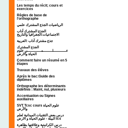
Les temps du récit; cours et
exercices
Règles de base de
l'orthographe
الرياضيات الجذع المشترك علمي
الجذع المشترك آداب
الاجتماعيات:الجغرافيا والتاريخ
جذع مشترك آداب :العربية
الجذع المشترك
عـــــــــــلــــــــمــــــــــــي علوم
الحياة والارض
Comment faire un résumé en 5
étapes
Travaux des élèves
Après le bac:Guide des
diplômes
Orthographe les déterminants
indéfinis : Maint, nul, plusieurs
Accentuation ou Signes
auxiliaires
SVT Tcsc cours علوم الحياة
والأرض
درس بعض التقنيات الميدانية لعلم
البيئة - علوم الحياة و الارض tcs
درس الكرانيتية وعلاقتها بظاهرة