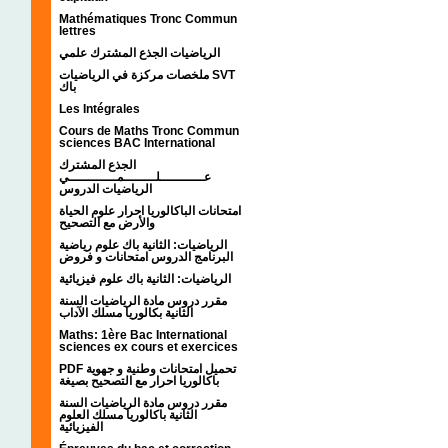
Mathématiques Tronc Commun
lettres
الرياضيات الجذع المشترك علمي
ملخصات مركزة في الرياضيات SVT
باك
Les Intégrales
Cours de Maths Tronc Commun
sciences BAC International
الجذع المشترك
عـــــــــــلــــــــمــــــــــــي
الرياضيات الدروس
امتحانات الباكالوريا احرار علوم الحياة
والأرض مع التصحيح
الرياضيات: الثانية باك علوم رياضية
البرنامج الدروس امتحانات و فروض
الرياضيات: الثانية باك علوم فيزيائية
مقرر دروس مادة الرياضيات السنة
الثانية بكالوريا مسلك الآداب
Maths: 1ère Bac International
sciences ex cours et exercices
PDF تحميل امتحانات وطنية و جهوية
باكالوريا احرار مع التصحيح بصيغة
مقرر دروس مادة الرياضيات السنة
الثانية باكالوريا مسلك العلوم
الفيزيائية