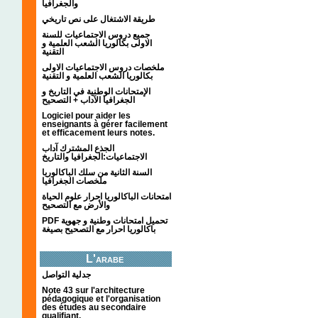
والجغرافيا
طريقة الاشتغال على نص تاريخي
جميع دروس الاجتماعيات للسنة
الاولى بكالوريا الشعب العلمية و
التقنية
ملخصات دروس الاجتماعيات الاولى
بكالوريا الشعب العلمية و التقنية
الإمتحانات الوطنية في التاريخ و
الجغرافيا الآداب + التصحيح
Logiciel pour aider les
enseignants à gérer facilement
et efficacement leurs notes.
الجذع المشترك آداب
الاجتماعيات:الجغرافيا والتاريخ
السنة الثانية من سلك الباكالوريا
ملخصات الجغرافيا
امتحانات الباكالوريا احرار علوم الحياة
والأرض مع التصحيح
PDF تحميل امتحانات وطنية و جهوية
باكالوريا احرار مع التصحيح بصيغة
L'arabe
جدلية التواصل
Note 43 sur l'architecture
pédagogique et l'organisation
des études au secondaire
qualifiant.