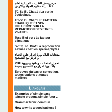
درس بعض التقنيات الميدانية لعلم
البيئة - علوم الحياة و الارض tcs
TC-Sc Bi. Chap1 : La sortie
écologique.
TC-Sc Bi. Chap1 LE FACTEUR
EDAPHIQUE ET SON
INFLUENCE SUR LA
REPARTITION DES ETRES
VIVANTS
Tcsc Biof svt : Le facteur
climatique
Svt.Tc. sc. Biof: La reproduction
sexuée chez les spermaphytes.
امتحانات الباكالوريا احرار علوم الحياة
والأرض مع التصحيح
PDF تحميل امتحانات وطنية و جهوية
باكالوريا احرار مع التصحيح بصيغة
Épreuves du bac et correction,
toutes options et toutes
matières
L'anglais
Examples of simple past
.simple present. simple futur ...
Grammar tronc commun
How to write a good subject ?