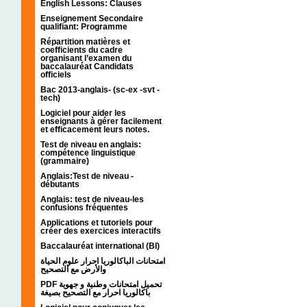
English Lessons: Clauses
Enseignement Secondaire
qualifiant: Programme
Répartition matières et
coefficients du cadre
organisant l’examen du
baccalauréat Candidats
officiels
Bac 2013-anglais- (sc-ex -svt -
tech)
Logiciel pour aider les
enseignants à gérer facilement
et efficacement leurs notes.
Test de niveau en anglais:
compétence linguistique
(grammaire)
Anglais:Test de niveau -
débutants
Anglais: test de niveau-les
confusions fréquentes
Applications et tutoriels pour
créer des exercices interactifs
Baccalauréat international (BI)
امتحانات الباكالوريا احرار علوم الحياة
والأرض مع التصحيح
PDF تحميل امتحانات وطنية و جهوية
باكالوريا احرار مع التصحيح بصيغة