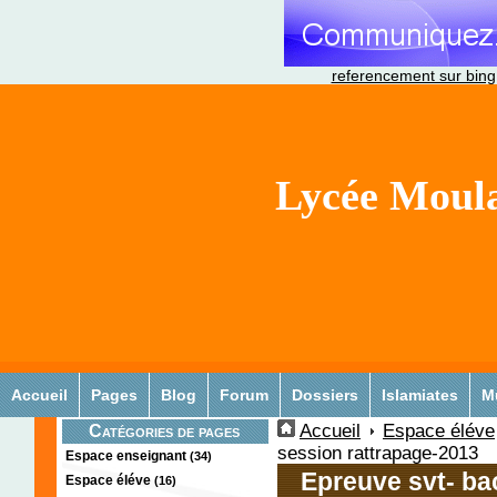
referencement sur bing
Lycée Moula
Accueil
Pages
Blog
Forum
Dossiers
Islamiates
M
Accueil
Espace éléve
Catégories de pages
session rattrapage-2013
Espace enseignant
(34)
Epreuve svt- ba
Espace éléve
(16)