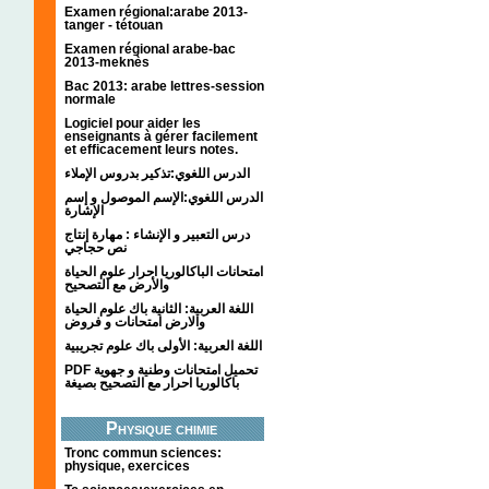
Examen régional:arabe 2013-
tanger - tétouan
Examen régional arabe-bac
2013-meknès
Bac 2013: arabe lettres-session
normale
Logiciel pour aider les
enseignants à gérer facilement
et efficacement leurs notes.
الدرس اللغوي:تذكير بدروس الإملاء
الدرس اللغوي:الإسم الموصول و إسم
الإشارة
درس التعبير و الإنشاء : مهارة إنتاج
نص حجاجي
امتحانات الباكالوريا احرار علوم الحياة
والأرض مع التصحيح
اللغة العربية: الثانية باك علوم الحياة
والارض امتحانات و فروض
اللغة العربية: الأولى باك علوم تجريبية
PDF تحميل امتحانات وطنية و جهوية
باكالوريا احرار مع التصحيح بصيغة
Physique chimie
Tronc commun sciences:
physique, exercices