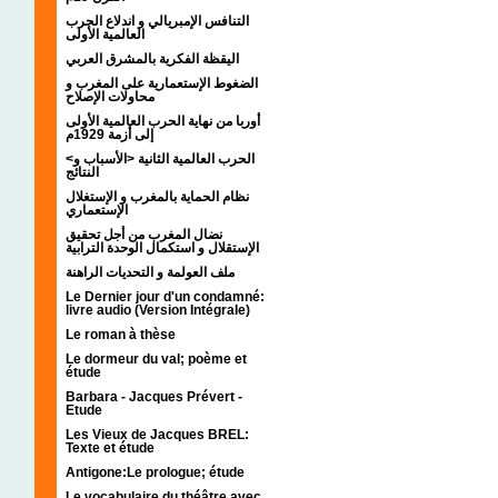
التنافس الإمبريالي و اندلاع الحرب
العالمية الأولى
اليقظة الفكرية بالمشرق العربي
الضغوط الإستعمارية على المغرب و
محاولات الإصلاح
أوربا من نهاية الحرب العالمية الأولى
إلى أزمة 1929م
<الحرب العالمية الثانية <الأسباب و
النتائج
نظام الحماية بالمغرب و الإستغلال
الإستعماري
نضال المغرب من أجل تحقيق
الإستقلال و استكمال الوحدة الترابية
ملف العولمة و التحديات الراهنة
Le Dernier jour d'un condamné:
livre audio (Version Intégrale)
Le roman à thèse
Le dormeur du val; poème et
étude
Barbara - Jacques Prévert -
Etude
Les Vieux de Jacques BREL:
Texte et étude
Antigone:Le prologue; étude
Le vocabulaire du théâtre avec