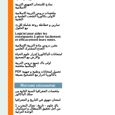
نمادج للامتحان الجهوي التربية
الاسلامية
ملخصات دروس التربية الاسلامية
الاولى بكالوريا الشعب العلمية و
التقنية
تمارين و خطاطة روعة شاملة للإرث
مع الحلول
Logiciel pour aider les
enseignants à gérer facilement
et efficacement leurs notes.
مقرر دروس مادة التربية الإسلامية
الجذع المشترك العلمي
امتحانات الباكالوريا احرار علوم الحياة
والأرض مع التصحيح
اولى باك جميع دروس التربية
الإسلامية ملخصة
PDF تحميل امتحانات وطنية و جهوية
باكالوريا احرار مع التصحيح بصيغة
Histoire géographie
ملخصات الجغرافيا السنة الثانية من
سلك الباكالور
امتحان جهوي في التاريخ و الجغرافيا
1 باك علوم – تاريخ : نضال المغرب
من أجل تحقيق الاستقلال و استكمال
الوحدة الترابية