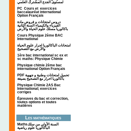
لمستوى الجدع المشترك العلمي
PC Cours et exercices
baccalauréat international
Option Français
دروس امتحانات و فروض مادة
الفيزياء والكيمياء السنة الثانية
باكالوريا مسلك علوم الحياة والأرض
Cours Physique 2ème BAC
International
امتحانات الباكالوريا احرار علوم الحياة
والأرض مع التصحيح
1ère bac international sc ex et
sc maths: Physique Chimie
Physique chimie 2ème bac
international Option Français
PDF تحميل امتحانات وطنية و جهوية
باكالوريا احرار مع التصحيح بصيغة
Physique Chimie 2AS Bac
International; exercices
corriges
Épreuves du bac et correction,
toutes options et toutes
matières
Les mathématiques
Mathsالسنة الأولى من سلك
الباكالوريا علوم رياضية