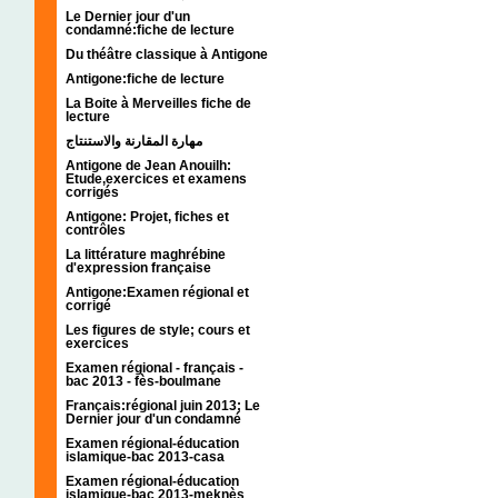
Le Dernier jour d'un
condamné:fiche de lecture
Du théâtre classique à Antigone
Antigone:fiche de lecture
La Boite à Merveilles fiche de
lecture
مهارة المقارنة والاستنتاج
Antigone de Jean Anouilh:
Etude,exercices et examens
corrigés
Antigone: Projet, fiches et
contrôles
La littérature maghrébine
d'expression française
Antigone:Examen régional et
corrigé
Les figures de style; cours et
exercices
Examen régional - français -
bac 2013 - fès-boulmane
Français:régional juin 2013; Le
Dernier jour d'un condamné
Examen régional-éducation
islamique-bac 2013-casa
Examen régional-éducation
islamique-bac 2013-meknès