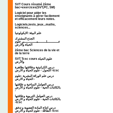
SVT Cours résumé 2ème
bac+exercices(SVT,PC, SM)
Logiciel pour aider les
enseignants à gérer facilement
et efficacement leurs notes.
Logiciels,tests, jeux...maths,
sciences...
علم البيئة: الايكولوجيا
الجذع المشترك
عـــــــــــلــــــــمــــــــــــي علوم
الحياة والارض
2ème bac Sciences de la vie et
de la terre
SVT Tcsc cours علوم الحياة
والأرض
درس الكرانيتية وعلاقتها بظاهرة
التحول - علوم الحياة و الارض -tcsc
درس علم الوراثة البشرية -علوم
الحياة و الارض -
درس العوامل المناخية و علاقتها
بالكائنات الحية - علوم الحياة و الأرض
-
درس العوامل التربوية وعلاقتها
بالكائنات الحية - علوم الحياة و الارض
-tcsc
درس انتاج المادة العضوية و تدفق
الطاقة - علوم الحياة و الارض -tcsc