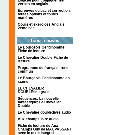
Logiciel pour conjuguer les
verbes en anglais
Épreuves du bac et correction,
toutes options et toutes
matières
Cours et exercices Anglais
2ème bac
Tronc commun
Le Bourgeois Gentilhomme:
Fiche de lecture
Le Chevalier Double:Fiche de
lecture
Programme de français tronc
commun
Le Bourgeois Gentilhomme en
scène
LE CHEVALIER
DOUBLE:integrale
Séquences: La nouvelle
fantastique; Le Chevalier
Double
Le Chevalier double:livre audio
Aux champs:livre audio
Fiche de lecture de Aux
Champs Guy de MAUPASSANT
avec le texte integral