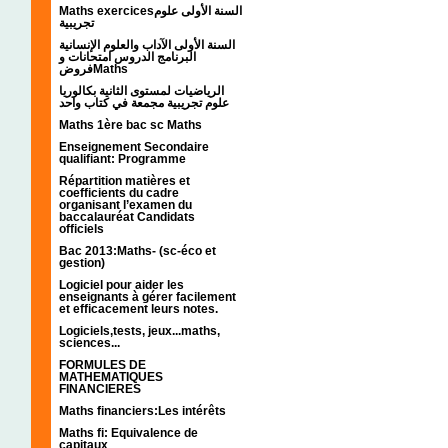
Maths exercicesالسنة الأولى علوم
تجريبية
السنة الأولى الآداب والعلوم الإنسانية
البرنامج الدروس امتحانات و
فروضMaths
الرياضيات لمستوى الثانية بكالوريا
علوم تجريبية مجمعة في كتاب واحد
Maths 1ère bac sc Maths
Enseignement Secondaire
qualifiant: Programme
Répartition matières et
coefficients du cadre
organisant l’examen du
baccalauréat Candidats
officiels
Bac 2013:Maths- (sc-éco et
gestion)
Logiciel pour aider les
enseignants à gérer facilement
et efficacement leurs notes.
Logiciels,tests, jeux...maths,
sciences...
FORMULES DE
MATHEMATIQUES
FINANCIERES
Maths financiers:Les intérêts
Maths fi: Equivalence de
capitaux