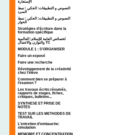
الإستعارة
النصوص و التطبيقات: الحكي : نمط
السرد
النصوص و التطبيقات: الحكي : نمط
الحوار
Stratégies d'écriture dans la
formation spécifique
لخصائص العامة للإسلام: العالمية
والتوازن والاعتدال TC
MODULE 1 : S'ORGANISER
Faire un exposé
Faire une recherche
Développement de la créativité
chez l'élève
Comment bien se préparer à
l’examen ?
Les travaux écrits:résumés,
rapports de stages, fiches,
critiques, bulletins...
SYNTHESE ET PRISE DE
NOTES
TEST SUR LES METHODES DE
TRAVAIL
L'entretien d'embauche:
simulation
MEMOIRE ET CONCENTRATION