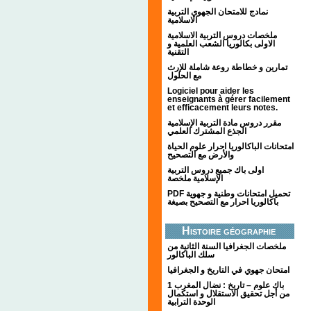
نمادج للامتحان الجهوي التربية
الاسلامية
ملخصات دروس التربية الاسلامية
الاولى بكالوريا الشعب العلمية و
التقنية
تمارين و خطاطة روعة شاملة للإرث
مع الحلول
Logiciel pour aider les
enseignants à gérer facilement
et efficacement leurs notes.
مقرر دروس مادة التربية الإسلامية
الجذع المشترك العلمي
امتحانات الباكالوريا احرار علوم الحياة
والأرض مع التصحيح
اولى باك جميع دروس التربية
الإسلامية ملخصة
PDF تحميل امتحانات وطنية و جهوية
باكالوريا احرار مع التصحيح بصيغة
Histoire géographie
ملخصات الجغرافيا السنة الثانية من
سلك الباكالور
امتحان جهوي في التاريخ و الجغرافيا
1 باك علوم – تاريخ : نضال المغرب
من أجل تحقيق الاستقلال و استكمال
الوحدة الترابية