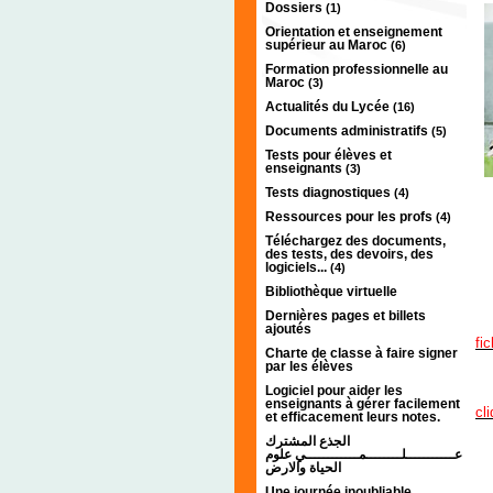
Dossiers
(1)
Orientation et enseignement
supérieur au Maroc
(6)
Formation professionnelle au
Maroc
(3)
Actualités du Lycée
(16)
Documents administratifs
(5)
Tests pour élèves et
enseignants
(3)
Tests diagnostiques
(4)
Ressources pour les profs
(4)
;;;;
Téléchargez des documents,
des tests, des devoirs, des
logiciels...
(4)
;;;;
Bibliothèque virtuelle
Dernières pages et billets
;;;;
ajoutés
fic
Charte de classe à faire signer
par les élèves
;;;;
Logiciel pour aider les
enseignants à gérer facilement
cli
et efficacement leurs notes.
الجذع المشترك
;;;;
عـــــــــــلــــــــمــــــــــــي علوم
الحياة والارض
Une journée inoubliable