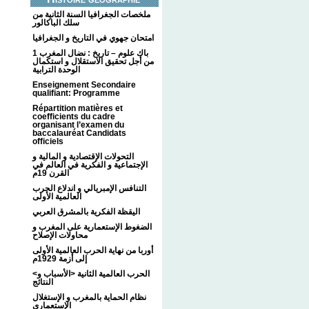
ملخصات الجغرافيا السنة الثانية من
سلك الباكالور
امتحان جهوي في التاريخ و الجغرافيا
1 باك علوم – تاريخ : نضال المغرب
من أجل تحقيق الاستقلال و استكمال
الوحدة الترابية
Enseignement Secondaire
qualifiant: Programme
Répartition matières et
coefficients du cadre
organisant l’examen du
baccalauréat Candidats
officiels
التحولات الإقتصادية و المالية و
الإجتماعية و الفكرية في العالم في
القرن 19م
التنافس الإمبريالي و اندلاع الحرب
العالمية الأولى
اليقظة الفكرية بالمشرق العربي
الضغوط الإستعمارية على المغرب و
محاولات الإصلاح
أوربا من نهاية الحرب العالمية الأولى
إلى أزمة 1929م
<الحرب العالمية الثانية <الأسباب و
النتائج
نظام الحماية بالمغرب و الإستغلال
الإستعماري