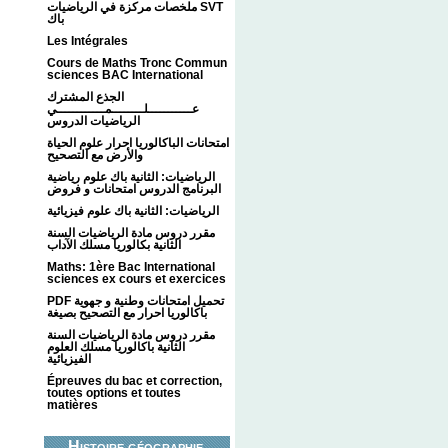
ملخصات مركزة في الرياضيات SVT
باك
Les Intégrales
Cours de Maths Tronc Commun
sciences BAC International
الجذع المشترك
عـــــــــــلــــــــمــــــــــــي
الرياضيات الدروس
امتحانات الباكالوريا احرار علوم الحياة
والأرض مع التصحيح
الرياضيات: الثانية باك علوم رياضية
البرنامج الدروس امتحانات و فروض
الرياضيات: الثانية باك علوم فيزيائية
مقرر دروس مادة الرياضيات السنة
الثانية بكالوريا مسلك الآداب
Maths: 1ère Bac International
sciences ex cours et exercices
PDF تحميل امتحانات وطنية و جهوية
باكالوريا احرار مع التصحيح بصيغة
مقرر دروس مادة الرياضيات السنة
الثانية باكالوريا مسلك العلوم
الفيزيائية
Épreuves du bac et correction,
toutes options et toutes
matières
Histoire géographie