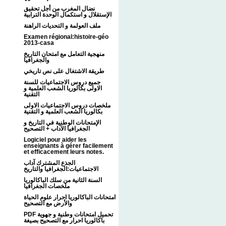
نضال المغرب من أجل تحقيق
الإستقلال و استكمال الوحدة الترابية
ملف العولمة و التحديات الراهنة
Examen régional:histoire-géo
2013-casa
منهجية التعامل مع امتحان التاريخ
والجغرافيا
طريقة الاشتغال على نص تاريخي
جميع دروس الاجتماعيات للسنة
الاولى بكالوريا الشعب العلمية و
التقنية
ملخصات دروس الاجتماعيات الاولى
بكالوريا الشعب العلمية و التقنية
الإمتحانات الوطنية في التاريخ و
الجغرافيا الآداب + التصحيح
Logiciel pour aider les
enseignants à gérer facilement
et efficacement leurs notes.
الجذع المشترك آداب
الاجتماعيات:الجغرافيا والتاريخ
السنة الثانية من سلك الباكالوريا
ملخصات الجغرافيا
امتحانات الباكالوريا احرار علوم الحياة
والأرض مع التصحيح
PDF تحميل امتحانات وطنية و جهوية
باكالوريا احرار مع التصحيح بصيغة