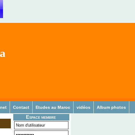
sa
 net
Contact
Etudes au Maroc
vidéos
Album photos
Espace membre