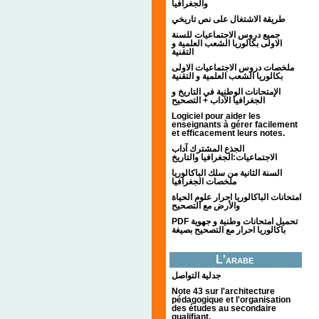
والجغرافيا
طريقة الاشتغال على نص تاريخي
جميع دروس الاجتماعيات للسنة
الاولى بكالوريا الشعب العلمية و
التقنية
ملخصات دروس الاجتماعيات الاولى
بكالوريا الشعب العلمية و التقنية
الإمتحانات الوطنية في التاريخ و
الجغرافيا الآداب + التصحيح
Logiciel pour aider les
enseignants à gérer facilement
et efficacement leurs notes.
الجذع المشترك آداب
الاجتماعيات:الجغرافيا والتاريخ
السنة الثانية من سلك الباكالوريا
ملخصات الجغرافيا
امتحانات الباكالوريا احرار علوم الحياة
والأرض مع التصحيح
PDF تحميل امتحانات وطنية و جهوية
باكالوريا احرار مع التصحيح بصيغة
L'arabe
جدلية التواصل
Note 43 sur l'architecture
pédagogique et l'organisation
des études au secondaire
qualifiant.