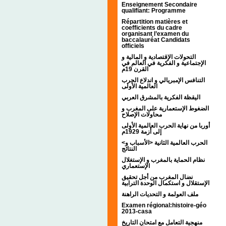
Enseignement Secondaire
qualifiant: Programme
Répartition matières et
coefficients du cadre
organisant l’examen du
baccalauréat Candidats
officiels
التحولات الإقتصادية و المالية و
الإجتماعية و الفكرية في العالم في
القرن 19م
التنافس الإمبريالي و اندلاع الحرب
العالمية الأولى
اليقظة الفكرية بالمشرق العربي
الضغوط الإستعمارية على المغرب و
محاولات الإصلاح
أوربا من نهاية الحرب العالمية الأولى
إلى أزمة 1929م
<الحرب العالمية الثانية <الأسباب و
النتائج
نظام الحماية بالمغرب و الإستغلال
الإستعماري
نضال المغرب من أجل تحقيق
الإستقلال و استكمال الوحدة الترابية
ملف العولمة و التحديات الراهنة
Examen régional:histoire-géo
2013-casa
منهجية التعامل مع امتحان التاريخ