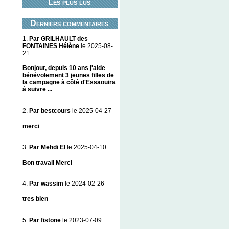
Les plus lus
Derniers commentaires
1.
Par GRILHAULT des
FONTAINES Hélène
le 2025-08-
21
Bonjour, depuis 10 ans j'aide
bénévolement 3 jeunes filles de
la campagne à côté d'Essaouira
à suivre ...
2.
Par bestcours
le 2025-04-27
merci
3.
Par Mehdi El
le 2025-04-10
Bon travail Merci
4.
Par wassim
le 2024-02-26
tres bien
5.
Par fistone
le 2023-07-09