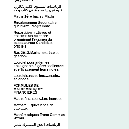
فروضMaths
الرياضيات لمستوى الثانية بكالوريا
علوم تجريبية مجمعة في كتاب واحد
Maths 1ère bac sc Maths
Enseignement Secondaire
qualifiant: Programme
Répartition matières et
coefficients du cadre
organisant l’examen du
baccalauréat Candidats
officiels
Bac 2013:Maths- (sc-éco et
gestion)
Logiciel pour aider les
enseignants à gérer facilement
et efficacement leurs notes.
Logiciels,tests, jeux...maths,
sciences...
FORMULES DE
MATHEMATIQUES
FINANCIERES
Maths financiers:Les intérêts
Maths fi: Equivalence de
capitaux
Mathématiques Tronc Commun
lettres
الرياضيات الجذع المشترك علمي