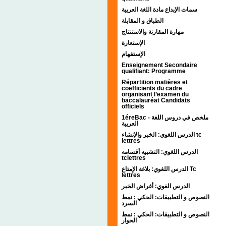
سمات الإبداع مادة اللغة العربية
الطباق و المقابلة
مهارة المقارنة والاستنتاج
الإستعارة
الإستفهام
Enseignement Secondaire
qualifiant: Programme
Répartition matières et
coefficients du cadre
organisant l’examen du
baccalauréat Candidats
officiels
1éreBac - ملخص في دروس اللغة
العربية
الدرس اللغوي: الخبر والإنشاء tc
lettres
الدرس اللغوي: التشبيه أقسامه
tclettres
الدرس اللغوي: بلاغة الإمتاع Tc
lettres
الدرس الغوي: أغراض الخبر
النصوص و التطبيقات: الحكي : نمط
السرد
النصوص و التطبيقات: الحكي : نمط
الحوار