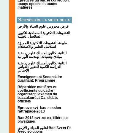
Épreuves du bac et correction,
toutes options et toutes
matières
Sciences de la vie et de la
terre
فرض محروس علوم الحياة والأرض
التشوهات التكتونیة المصاحبة لتكوین
السلاسل الجبلیة
طبيعة التشوهات التكتونية المميزة
لسلاسل الطمر والاصطدام
الثانية بكالوريا مسلك علوم رياضية
مبادئ وتقنيات الهندسة الوراثية
الثانية بكالوريا مسلك علوم رياضية
الدراسة الكمية للتغير :القياس
الإحيائي
Enseignement Secondaire
qualifiant: Programme
Répartition matières et
coefficients du cadre
organisant l’examen du
baccalauréat Candidats
officiels
Epreuve svt- bac-session
rattrapage-2013
Bac 2013:svt -sc ex, filière sc
physiques
اعلوم الحياة و الأرض Bac Svt et Pc
Avec solutions