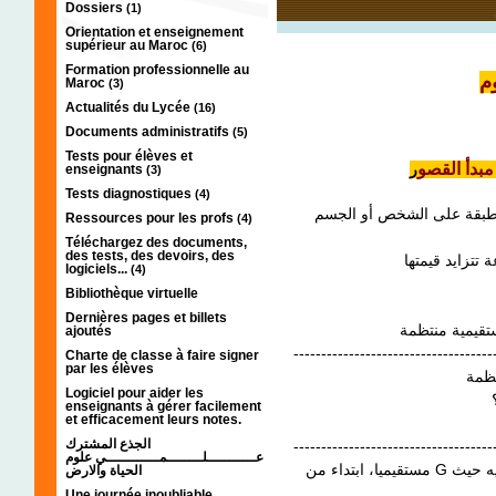
Dossiers
(1)
Orientation et enseignement
supérieur au Maroc
(6)
Formation professionnelle au
م
Maroc
(3)
Actualités du Lycée
(16)
Documents administratifs
(5)
Tests pour élèves et
ر
enseignants
(3)
Tests diagnostiques
(4)
وى المطبقة على الشخص أو الجسم
Ressources pour les profs
(4)
Téléchargez des documents,
des tests, des devoirs, des
logiciels...
(4)
Bibliothèque virtuelle
Dernières pages et billets
ajoutés
------------------------------------
Charte de classe à faire signer
par les élèves
Logiciel pour aider les
enseignants à gérer facilement
et efficacement leurs notes.
الجذع المشترك
------------------------------------
عـــــــــــلــــــــمــــــــــــي علوم
مستقيميا، ابتداء من G تمرين- 3 : نرسل آرة على مستوى أفقي ، فتنزلق عليه حيث
الحياة والارض
Une journée inoubliable