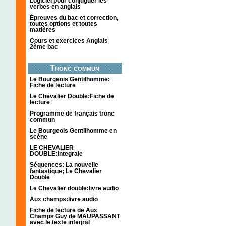
Logiciel pour conjuguer les
verbes en anglais
Épreuves du bac et correction,
toutes options et toutes
matières
Cours et exercices Anglais
2ème bac
Tronc commun
Le Bourgeois Gentilhomme:
Fiche de lecture
Le Chevalier Double:Fiche de
lecture
Programme de français tronc
commun
Le Bourgeois Gentilhomme en
scène
LE CHEVALIER
DOUBLE:integrale
Séquences: La nouvelle
fantastique; Le Chevalier
Double
Le Chevalier double:livre audio
Aux champs:livre audio
Fiche de lecture de Aux
Champs Guy de MAUPASSANT
avec le texte integral