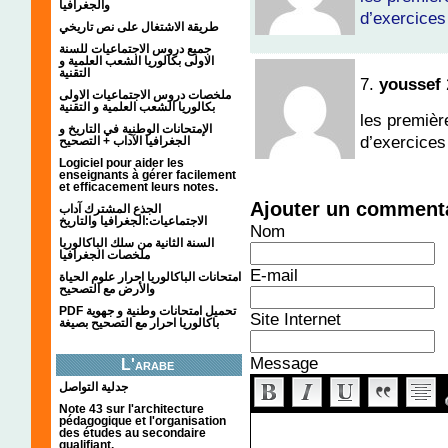
والجغرافيا
d’exercices
طريقة الاشتغال على نص تاريخي
جميع دروس الاجتماعيات للسنة
الاولى بكالوريا الشعب العلمية و
التقنية
7.
youssef
ملخصات دروس الاجتماعيات الاولى
بكالوريا الشعب العلمية و التقنية
les premièr
الإمتحانات الوطنية في التاريخ و
d’exercices
الجغرافيا الآداب + التصحيح
Logiciel pour aider les
enseignants à gérer facilement
et efficacement leurs notes.
Ajouter un comment
الجذع المشترك آداب
الاجتماعيات:الجغرافيا والتاريخ
Nom
السنة الثانية من سلك الباكالوريا
ملخصات الجغرافيا
E-mail
امتحانات الباكالوريا احرار علوم الحياة
والأرض مع التصحيح
PDF تحميل امتحانات وطنية و جهوية
Site Internet
باكالوريا احرار مع التصحيح بصيغة
Message
L'arabe
جدلية التواصل
Note 43 sur l'architecture
pédagogique et l'organisation
des études au secondaire
qualifiant.