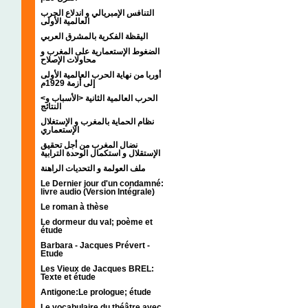
التنافس الإمبريالي و اندلاع الحرب
العالمية الأولى
اليقظة الفكرية بالمشرق العربي
الضغوط الإستعمارية على المغرب و
محاولات الإصلاح
أوربا من نهاية الحرب العالمية الأولى
إلى أزمة 1929م
<الحرب العالمية الثانية <الأسباب و
النتائج
نظام الحماية بالمغرب و الإستغلال
الإستعماري
نضال المغرب من أجل تحقيق
الإستقلال و استكمال الوحدة الترابية
ملف العولمة و التحديات الراهنة
Le Dernier jour d'un condamné:
livre audio (Version Intégrale)
Le roman à thèse
Le dormeur du val; poème et
étude
Barbara - Jacques Prévert -
Etude
Les Vieux de Jacques BREL:
Texte et étude
Antigone:Le prologue; étude
Le vocabulaire du théâtre avec