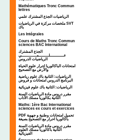
Mathématiques Tronc Commun
lettres
الرياضيات الجذع المشترك علمي
ملخصات مركزة في الرياضيات SVT
باك
Les Intégrales
Cours de Maths Tronc Commun
sciences BAC International
الجذع المشترك
عـــــــــــلــــــــمــــــــــــي
الرياضيات الدروس
امتحانات الباكالوريا احرار علوم الحياة
والأرض مع التصحيح
الرياضيات: الثانية باك علوم رياضية
البرنامج الدروس امتحانات و فروض
الرياضيات: الثانية باك علوم فيزيائية
مقرر دروس مادة الرياضيات السنة
الثانية بكالوريا مسلك الآداب
Maths: 1ère Bac International
sciences ex cours et exercices
PDF تحميل امتحانات وطنية و جهوية
باكالوريا احرار مع التصحيح بصيغة
مقرر دروس مادة الرياضيات السنة
الثانية باكالوريا مسلك العلوم
الفيزيائية