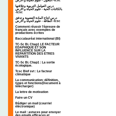
التحول - علوم الحياة و الارض -tcsc
درس العوامل التربوية وعلاقتها
بالكائنات الحية - علوم الحياة و الارض
-tcsc
درس انتاج المادة العضوية و تدفق
الطاقة - علوم الحياة و الارض -tcsc
Comment réussir l'épreuve de
français avec exemples de
productions écrites
Baccalauréat international (BI)
TC-Sc Bi. Chap1 LE FACTEUR
EDAPHIQUE ET SON
INFLUENCE SUR LA
REPARTITION DES ETRES
VIVANTS
TC-Sc Bi. Chap1 : La sortie
écologique.
Tcsc Biof svt : Le facteur
climatique
La communication: définition,
types et fonctions(Document à
télécharger)
La lettre de motivation
Faire un CV
Rédiger un mail (courriel
éléctronique)
Le mail : astuces pour envoyer
des emails efficaces et