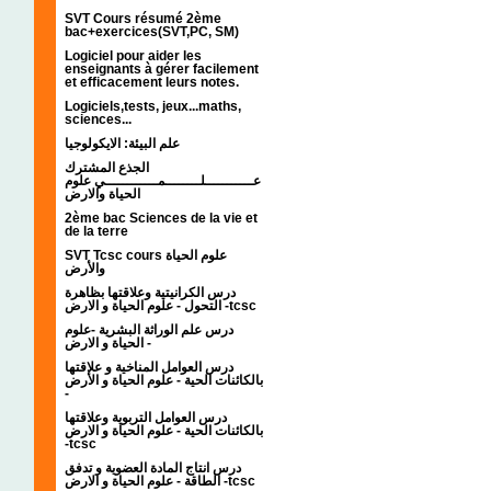
SVT Cours résumé 2ème
bac+exercices(SVT,PC, SM)
Logiciel pour aider les
enseignants à gérer facilement
et efficacement leurs notes.
Logiciels,tests, jeux...maths,
sciences...
علم البيئة: الايكولوجيا
الجذع المشترك
عـــــــــــلــــــــمــــــــــــي علوم
الحياة والارض
2ème bac Sciences de la vie et
de la terre
SVT Tcsc cours علوم الحياة
والأرض
درس الكرانيتية وعلاقتها بظاهرة
التحول - علوم الحياة و الارض -tcsc
درس علم الوراثة البشرية -علوم
الحياة و الارض -
درس العوامل المناخية و علاقتها
بالكائنات الحية - علوم الحياة و الأرض
-
درس العوامل التربوية وعلاقتها
بالكائنات الحية - علوم الحياة و الارض
-tcsc
درس انتاج المادة العضوية و تدفق
الطاقة - علوم الحياة و الارض -tcsc