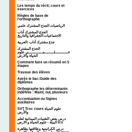
Les temps du récit; cours et
exercices
Règles de base de
l'orthographe
الرياضيات الجذع المشترك علمي
الجذع المشترك آداب
الاجتماعيات:الجغرافيا والتاريخ
جذع مشترك آداب :العربية
الجذع المشترك
عـــــــــــلــــــــمــــــــــــي علوم
الحياة والارض
Comment faire un résumé en 5
étapes
Travaux des élèves
Après le bac:Guide des
diplômes
Orthographe les déterminants
indéfinis : Maint, nul, plusieurs
Accentuation ou Signes
auxiliaires
SVT Tcsc cours علوم الحياة
والأرض
درس بعض التقنيات الميدانية لعلم
البيئة - علوم الحياة و الارض tcs
درس الكرانيتية وعلاقتها بظاهرة