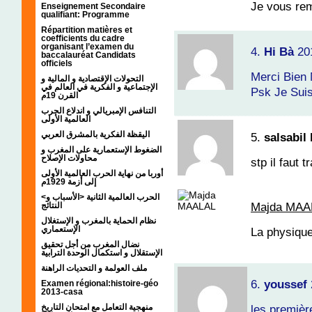
Je vous rem
Enseignement Secondaire
qualifiant: Programme
Répartition matières et
coefficients du cadre
organisant l’examen du
4.
Hi Bà
20
baccalauréat Candidats
officiels
Merci Bien
التحولات الإقتصادية و المالية و
الإجتماعية و الفكرية في العالم في
Psk Je Suis
القرن 19م
التنافس الإمبريالي و اندلاع الحرب
العالمية الأولى
اليقظة الفكرية بالمشرق العربي
5.
salsabil
الضغوط الإستعمارية على المغرب و
محاولات الإصلاح
stp il faut 
أوربا من نهاية الحرب العالمية الأولى
إلى أزمة 1929م
<الحرب العالمية الثانية <الأسباب و
Majda MAA
النتائج
نظام الحماية بالمغرب و الإستغلال
الإستعماري
La physique
نضال المغرب من أجل تحقيق
الإستقلال و استكمال الوحدة الترابية
ملف العولمة و التحديات الراهنة
6.
youssef
Examen régional:histoire-géo
2013-casa
منهجية التعامل مع امتحان التاريخ
les premièr