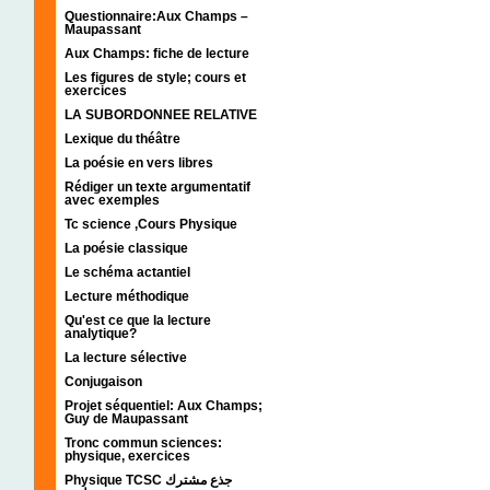
Questionnaire:Aux Champs –
Maupassant
Aux Champs: fiche de lecture
Les figures de style; cours et
exercices
LA SUBORDONNEE RELATIVE
Lexique du théâtre
La poésie en vers libres
Rédiger un texte argumentatif
avec exemples
Tc science ,Cours Physique
La poésie classique
Le schéma actantiel
Lecture méthodique
Qu'est ce que la lecture
analytique?
La lecture sélective
Conjugaison
Projet séquentiel: Aux Champs;
Guy de Maupassant
Tronc commun sciences:
physique, exercices
Physique TCSC جذع مشترك