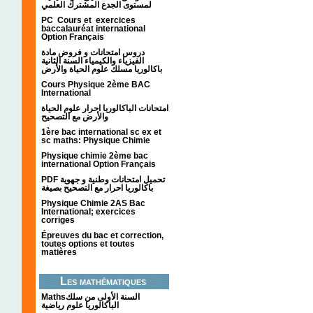
لمستوى الجدع المشترك العلمي
PC Cours et exercices
baccalauréat international
Option Français
دروس امتحانات و فروض مادة
الفيزياء والكيمياء السنة الثانية
باكالوريا مسلك علوم الحياة والأرض
Cours Physique 2ème BAC
International
امتحانات الباكالوريا احرار علوم الحياة
والأرض مع التصحيح
1ère bac international sc ex et
sc maths: Physique Chimie
Physique chimie 2ème bac
international Option Français
PDF تحميل امتحانات وطنية و جهوية
باكالوريا احرار مع التصحيح بصيغة
Physique Chimie 2AS Bac
International; exercices
corriges
Épreuves du bac et correction,
toutes options et toutes
matières
Les mathématiques
Mathsالسنة الأولى من سلك
الباكالوريا علوم رياضية