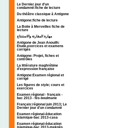
Le Dernier jour d'un
condamné:fiche de lecture
Du théâtre classique à Antigone
Antigone:fiche de lecture
La Boite à Merveilles fiche de
lecture
مهارة المقارنة والاستنتاج
Antigone de Jean Anouilh:
Etude,exercices et examens
corrigés
Antigone: Projet, fiches et
contrôles
La littérature maghrébine
d'expression française
Antigone:Examen régional et
corrigé
Les figures de style; cours et
exercices
Examen régional - français -
bac 2013 - fès-boulmane
Français:régional juin 2013; Le
Dernier jour d'un condamné
Examen régional-éducation
islamique-bac 2013-casa
Examen régional-éducation
islamique-bac 2013-meknès