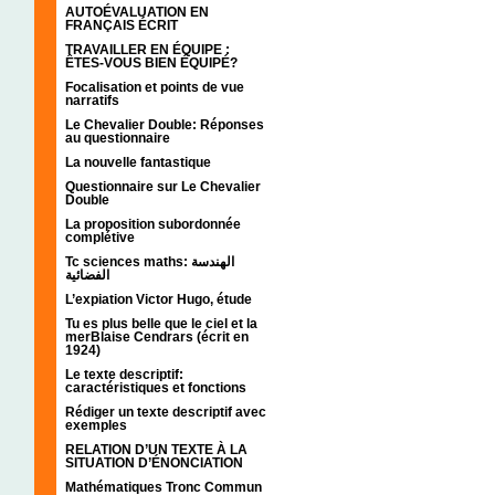
AUTOÉVALUATION EN
FRANÇAIS ÉCRIT
TRAVAILLER EN ÉQUIPE :
ÊTES-VOUS BIEN ÉQUIPÉ?
Focalisation et points de vue
narratifs
Le Chevalier Double: Réponses
au questionnaire
La nouvelle fantastique
Questionnaire sur Le Chevalier
Double
La proposition subordonnée
complétive
Tc sciences maths: الهندسة
الفضائية
L’expiation Victor Hugo, étude
Tu es plus belle que le ciel et la
merBlaise Cendrars (écrit en
1924)
Le texte descriptif:
caractéristiques et fonctions
Rédiger un texte descriptif avec
exemples
RELATION D’UN TEXTE À LA
SITUATION D’ÉNONCIATION
Mathématiques Tronc Commun