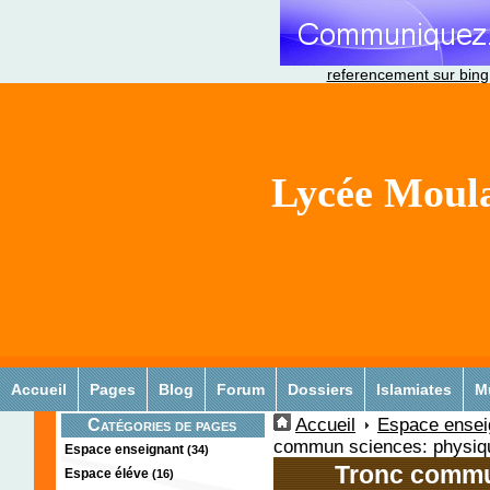
referencement sur bing
Lycée Moula
Accueil
Pages
Blog
Forum
Dossiers
Islamiates
M
Accueil
Espace ensei
Catégories de pages
commun sciences: physiqu
Espace enseignant
(34)
Tronc commu
Espace éléve
(16)