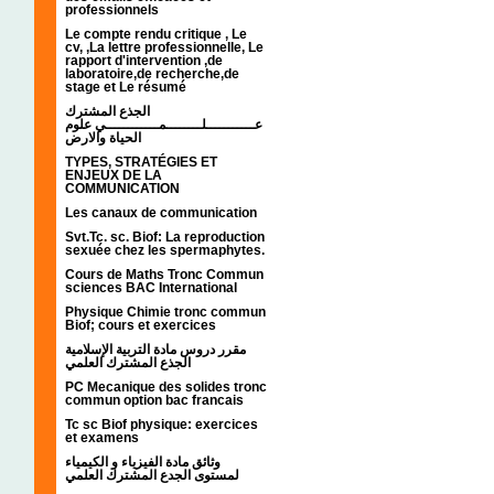
professionnels
Le compte rendu critique , Le
cv, ,La lettre professionnelle, Le
rapport d'intervention ,de
laboratoire,de recherche,de
stage et Le résumé
الجذع المشترك
عـــــــــــلــــــــمــــــــــــي علوم
الحياة والارض
TYPES, STRATÉGIES ET
ENJEUX DE LA
COMMUNICATION
Les canaux de communication
Svt.Tc. sc. Biof: La reproduction
sexuée chez les spermaphytes.
Cours de Maths Tronc Commun
sciences BAC International
Physique Chimie tronc commun
Biof; cours et exercices
مقرر دروس مادة التربية الإسلامية
الجذع المشترك العلمي
PC Mecanique des solides tronc
commun option bac francais
Tc sc Biof physique: exercices
et examens
وثائق مادة الفيزياء و الكيمياء
لمستوى الجدع المشترك العلمي