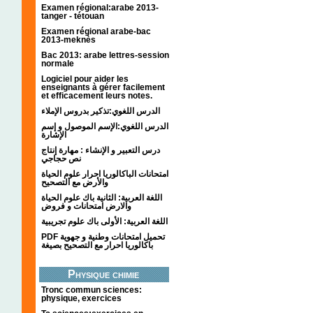
Examen régional:arabe 2013-
tanger - tétouan
Examen régional arabe-bac
2013-meknès
Bac 2013: arabe lettres-session
normale
Logiciel pour aider les
enseignants à gérer facilement
et efficacement leurs notes.
الدرس اللغوي:تذكير بدروس الإملاء
الدرس اللغوي:الإسم الموصول و إسم
الإشارة
درس التعبير و الإنشاء : مهارة إنتاج
نص حجاجي
امتحانات الباكالوريا احرار علوم الحياة
والأرض مع التصحيح
اللغة العربية: الثانية باك علوم الحياة
والارض امتحانات و فروض
اللغة العربية: الأولى باك علوم تجريبية
PDF تحميل امتحانات وطنية و جهوية
باكالوريا احرار مع التصحيح بصيغة
Physique chimie
Tronc commun sciences:
physique, exercices