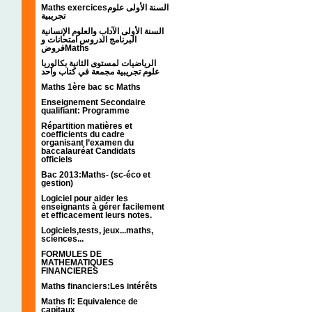
Maths exercicesالسنة الأولى علوم
تجريبية
السنة الأولى الآداب والعلوم الإنسانية
البرنامج الدروس امتحانات و
فروضMaths
الرياضيات لمستوى الثانية بكالوريا
علوم تجريبية مجمعة في كتاب واحد
Maths 1ère bac sc Maths
Enseignement Secondaire
qualifiant: Programme
Répartition matières et
coefficients du cadre
organisant l’examen du
baccalauréat Candidats
officiels
Bac 2013:Maths- (sc-éco et
gestion)
Logiciel pour aider les
enseignants à gérer facilement
et efficacement leurs notes.
Logiciels,tests, jeux...maths,
sciences...
FORMULES DE
MATHEMATIQUES
FINANCIERES
Maths financiers:Les intérêts
Maths fi: Equivalence de
capitaux