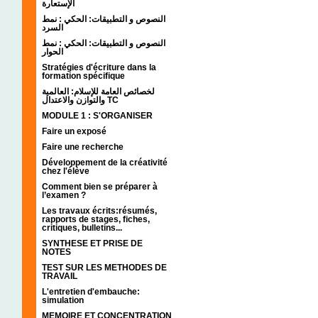
الإستعارة
النصوص و التطبيقات: الحكي : نمط
السرد
النصوص و التطبيقات: الحكي : نمط
الحوار
Stratégies d'écriture dans la
formation spécifique
لخصائص العامة للإسلام: العالمية
والتوازن والاعتدال TC
MODULE 1 : S'ORGANISER
Faire un exposé
Faire une recherche
Développement de la créativité
chez l'élève
Comment bien se préparer à
l’examen ?
Les travaux écrits:résumés,
rapports de stages, fiches,
critiques, bulletins...
SYNTHESE ET PRISE DE
NOTES
TEST SUR LES METHODES DE
TRAVAIL
L'entretien d'embauche:
simulation
MEMOIRE ET CONCENTRATION