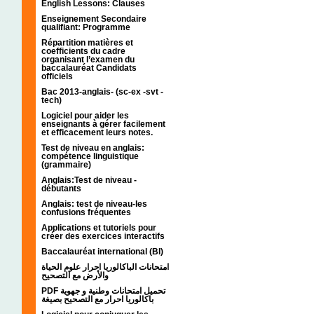
English Lessons: Clauses
Enseignement Secondaire
qualifiant: Programme
Répartition matières et
coefficients du cadre
organisant l’examen du
baccalauréat Candidats
officiels
Bac 2013-anglais- (sc-ex -svt -
tech)
Logiciel pour aider les
enseignants à gérer facilement
et efficacement leurs notes.
Test de niveau en anglais:
compétence linguistique
(grammaire)
Anglais:Test de niveau -
débutants
Anglais: test de niveau-les
confusions fréquentes
Applications et tutoriels pour
créer des exercices interactifs
Baccalauréat international (BI)
امتحانات الباكالوريا احرار علوم الحياة
والأرض مع التصحيح
PDF تحميل امتحانات وطنية و جهوية
باكالوريا احرار مع التصحيح بصيغة