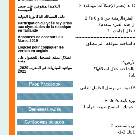
2 .(نعتبر الإحتكاآات مهملة). s 10 بعد مرور cm.s- لتأخذ قيمة حدیة 1 G تاریخ الإرسال
التلاميذ المتفوقين على صعيد
الموسسة
دليل المسالك الباكالوريا الدولية
؟ 2s 0 و s منية بين
Participation du lycée M'y Driss
 هذه الفترة منعدم؟
aux olympiades de la robotique
en Taillande
---------------------------------------
Annonces de concours au
Maroc 2019
قية لشاحنة متوقفة ، ثم تنطلق
Logiciel pour conjuguer les
verbes en anglais
انطلاق عملية التسجيل للحصول على
منحة
الأرض؟
مواعيد المباريات في المغرب 2020_
الشاحنة خلال انطلاقها؟
2021
يا؟
---------------------------------------
Page Facebook
إلى المنضدة الأفقية ، تم نرسل الحامل الذاتي L يا بخيط غير
. V=3m/s
-1 هل تتوازن القوى المطبقة على الحامل الذاتي ؟ ععلل جوابك . استنتج طبيعة حرآة
Dernières pages
Catégories du blog