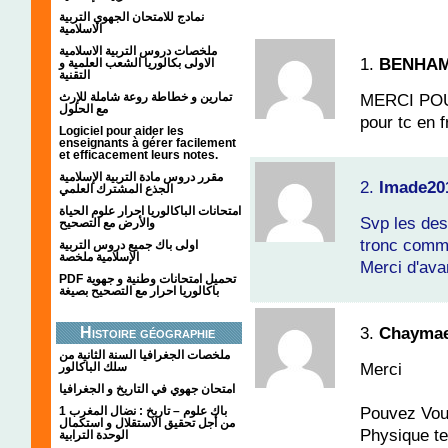
نمادج للامتحان الجهوي التربية
الاسلامية
ملخصات دروس التربية الاسلامية
1.
BENHA
الاولى بكالوريا الشعب العلمية و
التقنية
تمارين و خطاطة روعة شاملة للإرث
MERCI POUR
مع الحلول
pour tc en 
Logiciel pour aider les
enseignants à gérer facilement
et efficacement leurs notes.
مقرر دروس مادة التربية الإسلامية
2.
Imade20
الجذع المشترك العلمي
امتحانات الباكالوريا احرار علوم الحياة
Svp les des
والأرض مع التصحيح
tronc commu
اولى باك جميع دروس التربية
الإسلامية ملخصة
Merci d'av
PDF تحميل امتحانات وطنية و جهوية
باكالوريا احرار مع التصحيح بصيغة
3.
Chayma
Histoire géographie
ملخصات الجغرافيا السنة الثانية من
Merci
سلك الباكالور
امتحان جهوي في التاريخ و الجغرافيا
Pouvez Vous
1 باك علوم – تاريخ : نضال المغرب
من أجل تحقيق الاستقلال و استكمال
Physique te
الوحدة الترابية