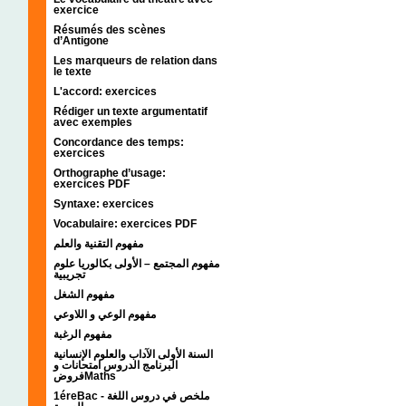
exercice
Résumés des scènes
d’Antigone
Les marqueurs de relation dans
le texte
L'accord: exercices
Rédiger un texte argumentatif
avec exemples
Concordance des temps:
exercices
Orthographe d’usage:
exercices PDF
Syntaxe: exercices
Vocabulaire: exercices PDF
مفهوم التقنية والعلم
مفهوم المجتمع – الأولى بكالوريا علوم
تجريبية
مفهوم الشغل
مفهوم الوعي و اللاوعي
مفهوم الرغبة
السنة الأولى الآداب والعلوم الإنسانية
البرنامج الدروس امتحانات و
فروضMaths
1éreBac - ملخص في دروس اللغة