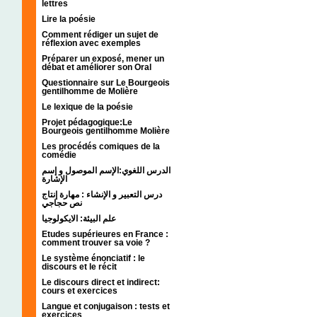
lettres
Lire la poésie
Comment rédiger un sujet de
réflexion avec exemples
Préparer un exposé, mener un
débat et améliorer son Oral
Questionnaire sur Le Bourgeois
gentilhomme de Molière
Le lexique de la poésie
Projet pédagogique:Le
Bourgeois gentilhomme Molière
Les procédés comiques de la
comédie
الدرس اللغوي:الإسم الموصول و إسم
الإشارة
درس التعبير و الإنشاء : مهارة إنتاج
نص حجاجي
علم البيئة: الايكولوجيا
Etudes supérieures en France :
comment trouver sa voie ?
Le système énonciatif : le
discours et le récit
Le discours direct et indirect:
cours et exercices
Langue et conjugaison : tests et
exercices