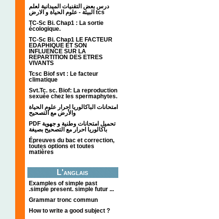
درس بعض التقنيات الميدانية لعلم
البيئة - علوم الحياة و الارض tcs
TC-Sc Bi. Chap1 : La sortie
écologique.
TC-Sc Bi. Chap1 LE FACTEUR
EDAPHIQUE ET SON
INFLUENCE SUR LA
REPARTITION DES ETRES
VIVANTS
Tcsc Biof svt : Le facteur
climatique
Svt.Tc. sc. Biof: La reproduction
sexuée chez les spermaphytes.
امتحانات الباكالوريا احرار علوم الحياة
والأرض مع التصحيح
PDF تحميل امتحانات وطنية و جهوية
باكالوريا احرار مع التصحيح بصيغة
Épreuves du bac et correction,
toutes options et toutes
matières
L'anglais
Examples of simple past
.simple present. simple futur ...
Grammar tronc commun
How to write a good subject ?