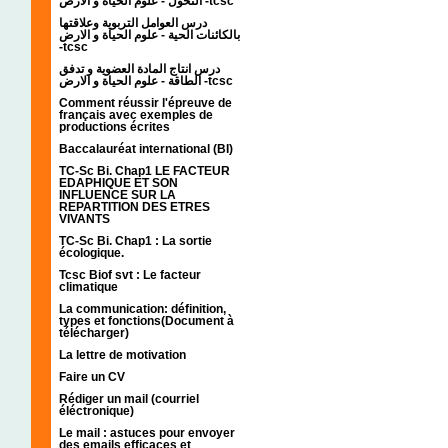
التحول - علوم الحياة و الارض -tcsc
درس العوامل التربوية وعلاقتها
بالكائنات الحية - علوم الحياة و الارض
-tcsc
درس انتاج المادة العضوية و تدفق
الطاقة - علوم الحياة و الارض -tcsc
Comment réussir l'épreuve de
français avec exemples de
productions écrites
Baccalauréat international (BI)
TC-Sc Bi. Chap1 LE FACTEUR
EDAPHIQUE ET SON
INFLUENCE SUR LA
REPARTITION DES ETRES
VIVANTS
TC-Sc Bi. Chap1 : La sortie
écologique.
Tcsc Biof svt : Le facteur
climatique
La communication: définition,
types et fonctions(Document à
télécharger)
La lettre de motivation
Faire un CV
Rédiger un mail (courriel
éléctronique)
Le mail : astuces pour envoyer
des emails efficaces et