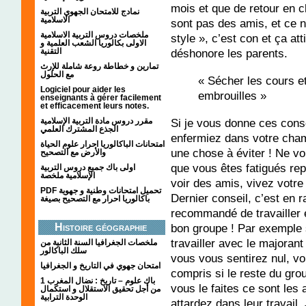
mois et que de retour en c
نمادج للامتحان الجهوي التربية
الاسلامية
sont pas des amis, et ce n
ملخصات دروس التربية الاسلامية
style », c’est con et ça att
الاولى بكالوريا الشعب العلمية و
déshonore les parents.
التقنية
تمارين و خطاطة روعة شاملة للإرث
مع الحلول
« Sécher les cours et
Logiciel pour aider les
embrouilles »
enseignants à gérer facilement
et efficacement leurs notes.
مقرر دروس مادة التربية الإسلامية
Si je vous donne ces cons
الجذع المشترك العلمي
enfermiez dans votre chambr
امتحانات الباكالوريا احرار علوم الحياة
une chose à éviter ! Ne vou
والأرض مع التصحيح
que vous êtes fatigués rep
اولى باك جميع دروس التربية
الإسلامية ملخصة
voir des amis, vivez votre
PDF تحميل امتحانات وطنية و جهوية
Dernier conseil, c’est en r
باكالوريا احرار مع التصحيح بصيغة
recommandé de travailler e
Histoire géographie
bon groupe ! Par exemple s
travailler avec le majoran
ملخصات الجغرافيا السنة الثانية من
سلك الباكالور
vous vous sentirez nul, v
امتحان جهوي في التاريخ و الجغرافيا
compris si le reste du gr
1 باك علوم – تاريخ : نضال المغرب
vous le faites ce sont les
من أجل تحقيق الاستقلال و استكمال
الوحدة الترابية
attardez dans leur travail