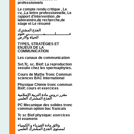
professionnels
Le compte rendu critique , Le
cv, ,La lettre professionnelle, Le
rapport d'intervention ,de
laboratoire,de recherche,de
stage et Le résumé
الجذع المشترك
عـــــــــــلــــــــمــــــــــــي علوم
الحياة والارض
TYPES, STRATÉGIES ET
ENJEUX DE LA
COMMUNICATION
Les canaux de communication
Svt.Tc. sc. Biof: La reproduction
sexuée chez les spermaphytes.
Cours de Maths Tronc Commun
sciences BAC International
Physique Chimie tronc commun
Biof; cours et exercices
مقرر دروس مادة التربية الإسلامية
الجذع المشترك العلمي
PC Mecanique des solides tronc
commun option bac francais
Tc sc Biof physique: exercices
et examens
وثائق مادة الفيزياء و الكيمياء
لمستوى الجدع المشترك العلمي