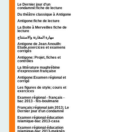
Le Dernier jour d'un
condamné:fiche de lecture
Du théâtre classique à Antigone
Antigone:fiche de lecture
La Boite à Merveilles fiche de
lecture
مهارة المقارنة والاستنتاج
Antigone de Jean Anouilh:
Etude,exercices et examens
corrigés
Antigone: Projet, fiches et
contrôles
La littérature maghrébine
d'expression française
Antigone:Examen régional et
corrigé
Les figures de style; cours et
exercices
Examen régional - français -
bac 2013 - fès-boulmane
Français:régional juin 2013; Le
Dernier jour d'un condamné
Examen régional-éducation
islamique-bac 2013-casa
Examen régional-éducation
islamique-bac 2013-meknès