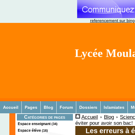
referencement sur bing
Lycée Moula
Accueil
Pages
Blog
Forum
Dossiers
Islamiates
M
Accueil
Blog
Scienc
Catégories de pages
éviter pour avoir son bac!
Espace enseignant
(34)
Les erreurs à é
Espace éléve
(16)