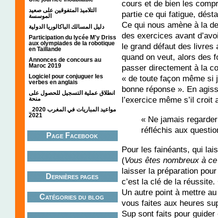
cours et de bien les comp
التلاميذ المتفوقين على صعيد
partie ce qui fatigue, désta
الموسسة
Ce qui nous amène à la de
دليل المسالك الباكالوريا الدولية
des exercices avant d’avoi
Participation du lycée M'y Driss
aux olympiades de la robotique
le grand défaut des livres 
en Taillande
quand on veut, alors des fo
Annonces de concours au
Maroc 2019
passer directement à la co
Logiciel pour conjuguer les
« de toute façon même si j’
verbes en anglais
bonne réponse ». En agissan
انطلاق عملية التسجيل للحصول على
l’exercice même s’il croit 
منحة
مواعيد المباريات في المغرب 2020_
2021
« Ne jamais regarder 
réfléchis aux questio
Page Facebook
Pour les fainéants, qui lai
(
Vous êtes nombreux à ce q
laisser la préparation pour
Dernières pages
c’est la clé de la réussite
Un autre point à mettre au
Catégories du blog
vous faites aux heures su
Sup sont faits pour guider e