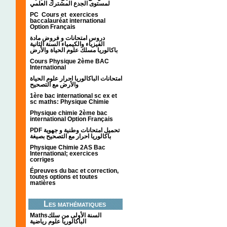
لمستوى الجدع المشترك العلمي
PC Cours et exercices
baccalauréat international
Option Français
دروس امتحانات و فروض مادة
الفيزياء والكيمياء السنة الثانية
باكالوريا مسلك علوم الحياة والأرض
Cours Physique 2ème BAC
International
امتحانات الباكالوريا احرار علوم الحياة
والأرض مع التصحيح
1ère bac international sc ex et
sc maths: Physique Chimie
Physique chimie 2ème bac
international Option Français
PDF تحميل امتحانات وطنية و جهوية
باكالوريا احرار مع التصحيح بصيغة
Physique Chimie 2AS Bac
International; exercices
corriges
Épreuves du bac et correction,
toutes options et toutes
matières
Les mathématiques
Mathsالسنة الأولى من سلك
الباكالوريا علوم رياضية