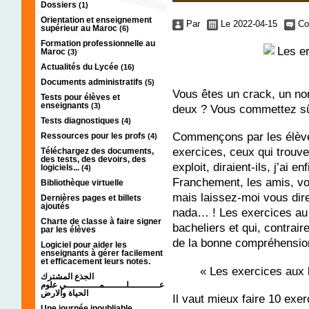
Dossiers
(1)
Orientation et enseignement
Par
Le 2022-04-15
Co
supérieur au Maroc
(6)
Formation professionnelle au
Maroc
(3)
Actualités du Lycée
(16)
Documents administratifs
(5)
Vous êtes un crack, un non
Tests pour élèves et
enseignants
(3)
deux ? Vous commettez sû
Tests diagnostiques
(4)
Commençons par les élèves
Ressources pour les profs
(4)
exercices, ceux qui trouvent
Téléchargez des documents,
des tests, des devoirs, des
exploit, diraient-ils, j’ai en
logiciels...
(4)
Franchement, les amis, vo
Bibliothèque virtuelle
mais laissez-moi vous dire
Dernières pages et billets
ajoutés
nada… ! Les exercices au k
Charte de classe à faire signer
bacheliers et qui, contrair
par les élèves
de la bonne compréhension
Logiciel pour aider les
enseignants à gérer facilement
et efficacement leurs notes.
« Les exercices aux 
الجذع المشترك
عـــــــــــلــــــــمــــــــــــي علوم
الحياة والارض
Il vaut mieux faire 10 exe
Une journée inoubliable