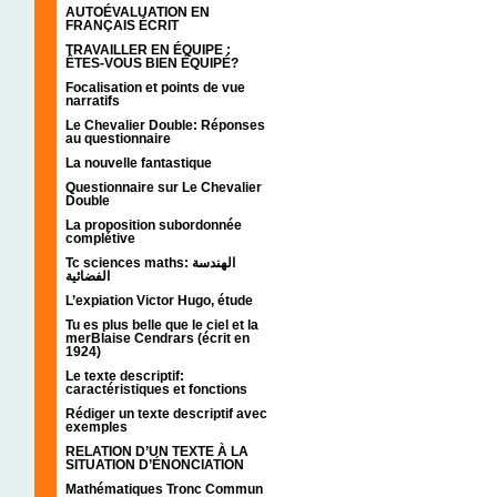
AUTOÉVALUATION EN
FRANÇAIS ÉCRIT
TRAVAILLER EN ÉQUIPE :
ÊTES-VOUS BIEN ÉQUIPÉ?
Focalisation et points de vue
narratifs
Le Chevalier Double: Réponses
au questionnaire
La nouvelle fantastique
Questionnaire sur Le Chevalier
Double
La proposition subordonnée
complétive
Tc sciences maths: الهندسة
الفضائية
L’expiation Victor Hugo, étude
Tu es plus belle que le ciel et la
merBlaise Cendrars (écrit en
1924)
Le texte descriptif:
caractéristiques et fonctions
Rédiger un texte descriptif avec
exemples
RELATION D’UN TEXTE À LA
SITUATION D’ÉNONCIATION
Mathématiques Tronc Commun