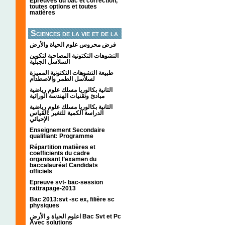
Épreuves du bac et correction,
toutes options et toutes
matières
Sciences de la vie et de la
terre
فرض محروس علوم الحياة والأرض
التشوهات التكتونیة المصاحبة لتكوین
السلاسل الجبلیة
طبيعة التشوهات التكتونية المميزة
لسلاسل الطمر والاصطدام
الثانية بكالوريا مسلك علوم رياضية
مبادئ وتقنيات الهندسة الوراثية
الثانية بكالوريا مسلك علوم رياضية
الدراسة الكمية للتغير :القياس
الإحيائي
Enseignement Secondaire
qualifiant: Programme
Répartition matières et
coefficients du cadre
organisant l’examen du
baccalauréat Candidats
officiels
Epreuve svt- bac-session
rattrapage-2013
Bac 2013:svt -sc ex, filière sc
physiques
اعلوم الحياة و الأرض Bac Svt et Pc
Avec solutions