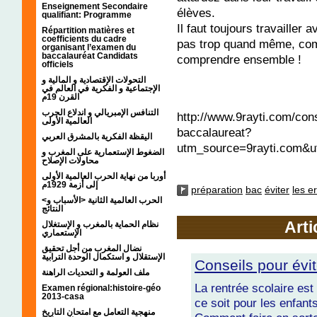
Enseignement Secondaire
élèves.
qualifiant: Programme
Il faut toujours travailler
Répartition matières et
coefficients du cadre
pas trop quand même, com
organisant l’examen du
baccalauréat Candidats
comprendre ensemble !
officiels
التحولات الإقتصادية و المالية و
الإجتماعية و الفكرية في العالم في
القرن 19م
التنافس الإمبريالي و اندلاع الحرب
http://www.9rayti.com/con
العالمية الأولى
baccalaureat?
اليقظة الفكرية بالمشرق العربي
utm_source=9rayti.com&u
الضغوط الإستعمارية على المغرب و
محاولات الإصلاح
أوربا من نهاية الحرب العالمية الأولى
إلى أزمة 1929م
préparation
bac
éviter
les e
<الحرب العالمية الثانية <الأسباب و
النتائج
Arti
نظام الحماية بالمغرب و الإستغلال
الإستعماري
نضال المغرب من أجل تحقيق
الإستقلال و استكمال الوحدة الترابية
Conseils pour évit
ملف العولمة و التحديات الراهنة
La rentrée scolaire est
Examen régional:histoire-géo
2013-casa
ce soit pour les enfan
منهجية التعامل مع امتحان التاريخ