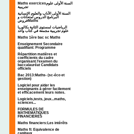
Maths exercicesالسنة الأولى علوم
تجريبية
السنة الأولى الآداب والعلوم الإنسانية
البرنامج الدروس امتحانات و
فروضMaths
الرياضيات لمستوى الثانية بكالوريا
علوم تجريبية مجمعة في كتاب واحد
Maths 1ère bac sc Maths
Enseignement Secondaire
qualifiant: Programme
Répartition matières et
coefficients du cadre
organisant l’examen du
baccalauréat Candidats
officiels
Bac 2013:Maths- (sc-éco et
gestion)
Logiciel pour aider les
enseignants à gérer facilement
et efficacement leurs notes.
Logiciels,tests, jeux...maths,
sciences...
FORMULES DE
MATHEMATIQUES
FINANCIERES
Maths financiers:Les intérêts
Maths fi: Equivalence de
capitaux