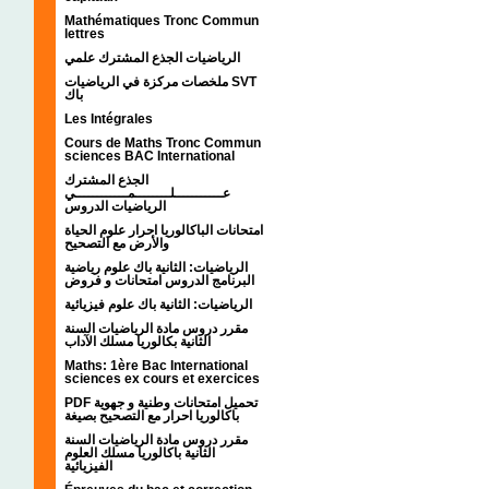
Mathématiques Tronc Commun
lettres
الرياضيات الجذع المشترك علمي
ملخصات مركزة في الرياضيات SVT
باك
Les Intégrales
Cours de Maths Tronc Commun
sciences BAC International
الجذع المشترك
عـــــــــــلــــــــمــــــــــــي
الرياضيات الدروس
امتحانات الباكالوريا احرار علوم الحياة
والأرض مع التصحيح
الرياضيات: الثانية باك علوم رياضية
البرنامج الدروس امتحانات و فروض
الرياضيات: الثانية باك علوم فيزيائية
مقرر دروس مادة الرياضيات السنة
الثانية بكالوريا مسلك الآداب
Maths: 1ère Bac International
sciences ex cours et exercices
PDF تحميل امتحانات وطنية و جهوية
باكالوريا احرار مع التصحيح بصيغة
مقرر دروس مادة الرياضيات السنة
الثانية باكالوريا مسلك العلوم
الفيزيائية