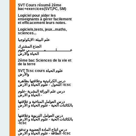
SVT Cours résumé 2ème
bac+exercices(SVT,PC, SM)
Logiciel pour aider les
enseignants à gérer facilement
et efficacement leurs notes.
Logiciels,tests, jeux...maths,
sciences...
علم البيئة: الايكولوجيا
الجذع المشترك
عـــــــــــلــــــــمــــــــــــي علوم
الحياة والارض
2ème bac Sciences de la vie et
de la terre
SVT Tcsc cours علوم الحياة
والأرض
درس الكرانيتية وعلاقتها بظاهرة
التحول - علوم الحياة و الارض -tcsc
درس علم الوراثة البشرية -علوم
الحياة و الارض -
درس العوامل المناخية و علاقتها
بالكائنات الحية - علوم الحياة و الأرض
-
درس العوامل التربوية وعلاقتها
بالكائنات الحية - علوم الحياة و الارض
-tcsc
درس انتاج المادة العضوية و تدفق
الطاقة - علوم الحياة و الارض -tcsc