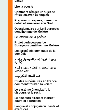
lettres
Lire la poésie
Comment rédiger un sujet de
réflexion avec exemples
Préparer un exposé, mener un
débat et améliorer son Oral
Questionnaire sur Le Bourgeois
gentilhomme de Molière
Le lexique de la poésie
Projet pédagogique:Le
Bourgeois gentilhomme Molière
Les procédés comiques de la
comédie
الدرس اللغوي:الإسم الموصول و إسم
الإشارة
درس التعبير و الإنشاء : مهارة إنتاج
نص حجاجي
علم البيئة: الايكولوجيا
Etudes supérieures en France :
comment trouver sa voie ?
Le système énonciatif : le
discours et le récit
Le discours direct et indirect:
cours et exercices
Langue et conjugaison : tests et
exercices