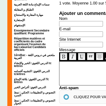
1
vote. Moyenne
1.00
sur 
سمات الإبداع مادة اللغة العربية
الطباق و المقابلة
Ajouter un comment
مهارة المقارنة والاستنتاج
Nom
الإستعارة
الإستفهام
E-mail
Enseignement Secondaire
qualifiant: Programme
Site Internet
Répartition matières et
coefficients du cadre
organisant l’examen du
baccalauréat Candidats
Message
officiels
1éreBac - ملخص في دروس اللغة
العربية
الدرس اللغوي: الخبر والإنشاء tc
lettres
الدرس اللغوي: التشبيه أقسامه
tclettres
الدرس اللغوي: بلاغة الإمتاع Tc
lettres
Anti-spam
الدرس الغوي: أغراض الخبر
النصوص و التطبيقات: الحكي : نمط
السرد
CLIQUEZ POUR V
النصوص و التطبيقات: الحكي : نمط
الحوار