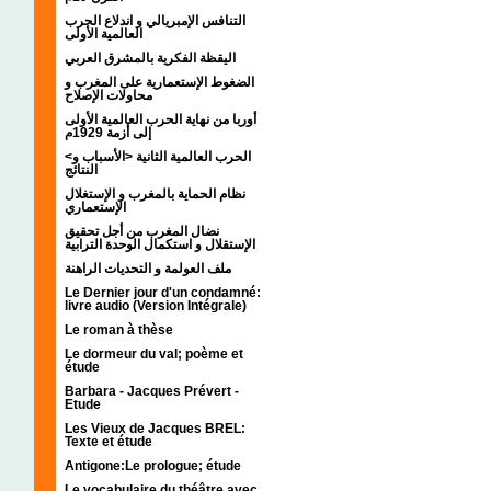
التنافس الإمبريالي و اندلاع الحرب
العالمية الأولى
اليقظة الفكرية بالمشرق العربي
الضغوط الإستعمارية على المغرب و
محاولات الإصلاح
أوربا من نهاية الحرب العالمية الأولى
إلى أزمة 1929م
<الحرب العالمية الثانية <الأسباب و
النتائج
نظام الحماية بالمغرب و الإستغلال
الإستعماري
نضال المغرب من أجل تحقيق
الإستقلال و استكمال الوحدة الترابية
ملف العولمة و التحديات الراهنة
Le Dernier jour d'un condamné:
livre audio (Version Intégrale)
Le roman à thèse
Le dormeur du val; poème et
étude
Barbara - Jacques Prévert -
Etude
Les Vieux de Jacques BREL:
Texte et étude
Antigone:Le prologue; étude
Le vocabulaire du théâtre avec