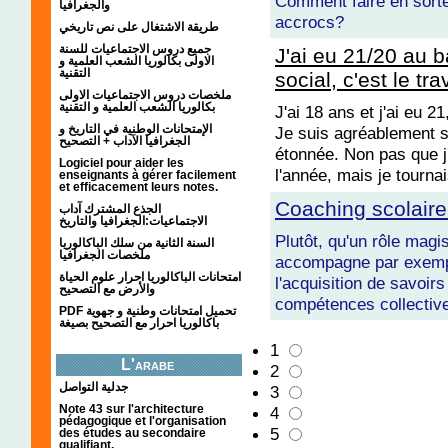
Comment faire en sorte
والجغرافيا
accrocs?
طريقة الاشتغال على نص تاريخي
جميع دروس الاجتماعيات للسنة
J'ai eu 21/20 au b
الاولى بكالوريا الشعب العلمية و
التقنية
social, c'est le tra
ملخصات دروس الاجتماعيات الاولى
بكالوريا الشعب العلمية و التقنية
J'ai 18 ans et j'ai eu 
الإمتحانات الوطنية في التاريخ و
Je suis agréablement su
الجغرافيا الآداب + التصحيح
étonnée. Non pas que 
Logiciel pour aider les
l'année, mais je tourn
enseignants à gérer facilement
et efficacement leurs notes.
Coaching scolaire
الجذع المشترك آداب
الاجتماعيات:الجغرافيا والتاريخ
Plutôt, qu'un rôle magi
السنة الثانية من سلك الباكالوريا
ملخصات الجغرافيا
accompagne par exempl
امتحانات الباكالوريا احرار علوم الحياة
l'acquisition de savoir
والأرض مع التصحيح
compétences collective
PDF تحميل امتحانات وطنية و جهوية
باكالوريا احرار مع التصحيح بصيغة
1
L'arabe
2
جدلية التواصل
3
Note 43 sur l'architecture
4
pédagogique et l'organisation
5
des études au secondaire
qualifiant.