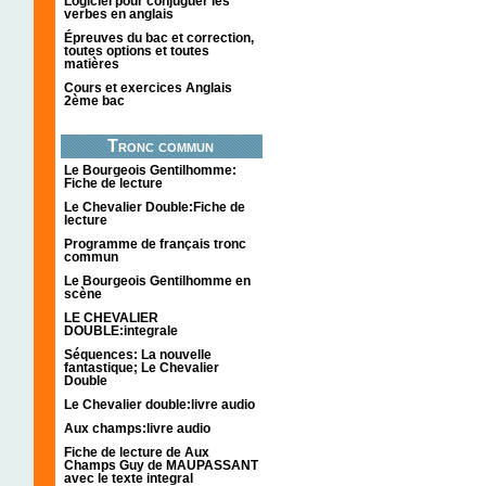
Logiciel pour conjuguer les
verbes en anglais
Épreuves du bac et correction,
toutes options et toutes
matières
Cours et exercices Anglais
2ème bac
Tronc commun
Le Bourgeois Gentilhomme:
Fiche de lecture
Le Chevalier Double:Fiche de
lecture
Programme de français tronc
commun
Le Bourgeois Gentilhomme en
scène
LE CHEVALIER
DOUBLE:integrale
Séquences: La nouvelle
fantastique; Le Chevalier
Double
Le Chevalier double:livre audio
Aux champs:livre audio
Fiche de lecture de Aux
Champs Guy de MAUPASSANT
avec le texte integral