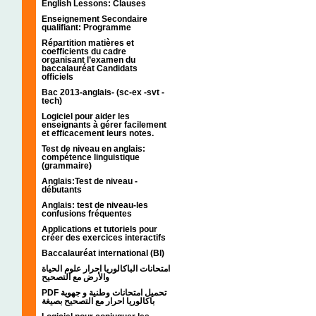
English Lessons: Clauses
Enseignement Secondaire
qualifiant: Programme
Répartition matières et
coefficients du cadre
organisant l’examen du
baccalauréat Candidats
officiels
Bac 2013-anglais- (sc-ex -svt -
tech)
Logiciel pour aider les
enseignants à gérer facilement
et efficacement leurs notes.
Test de niveau en anglais:
compétence linguistique
(grammaire)
Anglais:Test de niveau -
débutants
Anglais: test de niveau-les
confusions fréquentes
Applications et tutoriels pour
créer des exercices interactifs
Baccalauréat international (BI)
امتحانات الباكالوريا احرار علوم الحياة
والأرض مع التصحيح
PDF تحميل امتحانات وطنية و جهوية
باكالوريا احرار مع التصحيح بصيغة