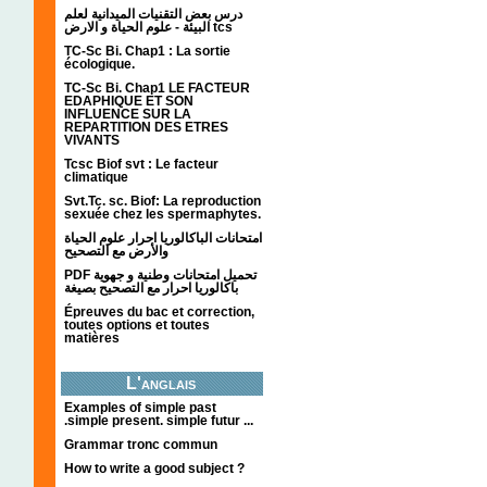
درس بعض التقنيات الميدانية لعلم
البيئة - علوم الحياة و الارض tcs
TC-Sc Bi. Chap1 : La sortie
écologique.
TC-Sc Bi. Chap1 LE FACTEUR
EDAPHIQUE ET SON
INFLUENCE SUR LA
REPARTITION DES ETRES
VIVANTS
Tcsc Biof svt : Le facteur
climatique
Svt.Tc. sc. Biof: La reproduction
sexuée chez les spermaphytes.
امتحانات الباكالوريا احرار علوم الحياة
والأرض مع التصحيح
PDF تحميل امتحانات وطنية و جهوية
باكالوريا احرار مع التصحيح بصيغة
Épreuves du bac et correction,
toutes options et toutes
matières
L'anglais
Examples of simple past
.simple present. simple futur ...
Grammar tronc commun
How to write a good subject ?