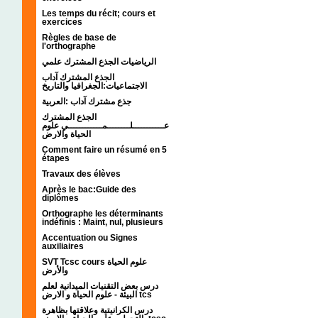
Les temps du récit; cours et
exercices
Règles de base de
l'orthographe
الرياضيات الجذع المشترك علمي
الجذع المشترك آداب
الاجتماعيات:الجغرافيا والتاريخ
جذع مشترك آداب :العربية
الجذع المشترك
عـــــــــــلــــــــمــــــــــــي علوم
الحياة والارض
Comment faire un résumé en 5
étapes
Travaux des élèves
Après le bac:Guide des
diplômes
Orthographe les déterminants
indéfinis : Maint, nul, plusieurs
Accentuation ou Signes
auxiliaires
SVT Tcsc cours علوم الحياة
والأرض
درس بعض التقنيات الميدانية لعلم
البيئة - علوم الحياة و الارض tcs
درس الكرانيتية وعلاقتها بظاهرة