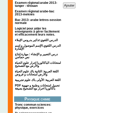
Examen régional:arabe 2013-
tanger - tétouan
Examen régional arabe-bac
2013-meknès
Bac 2013: arabe lettres-session
normale
Logiciel pour aider les
enseignants à gérer facilement
et efficacement leurs notes.
الدرس اللغوي:تذكير بدروس الإملاء
الدرس اللغوي:الإسم الموصول و إسم
الإشارة
درس التعبير و الإنشاء : مهارة إنتاج
نص حجاجي
امتحانات الباكالوريا احرار علوم الحياة
والأرض مع التصحيح
اللغة العربية: الثانية باك علوم الحياة
والارض امتحانات و فروض
اللغة العربية: الأولى باك علوم تجريبية
PDF تحميل امتحانات وطنية و جهوية
باكالوريا احرار مع التصحيح بصيغة
Physique chimie
Tronc commun sciences:
physique, exercices