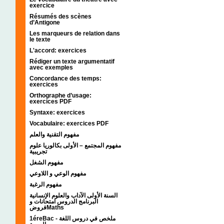
exercice
Résumés des scènes
d’Antigone
Les marqueurs de relation dans
le texte
L'accord: exercices
Rédiger un texte argumentatif
avec exemples
Concordance des temps:
exercices
Orthographe d’usage:
exercices PDF
Syntaxe: exercices
Vocabulaire: exercices PDF
مفهوم التقنية والعلم
مفهوم المجتمع – الأولى بكالوريا علوم
تجريبية
مفهوم الشغل
مفهوم الوعي و اللاوعي
مفهوم الرغبة
السنة الأولى الآداب والعلوم الإنسانية
البرنامج الدروس امتحانات و
فروضMaths
1éreBac - ملخص في دروس اللغة