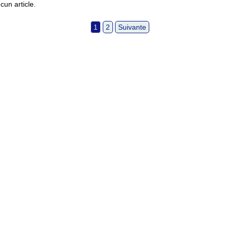
cun article.
1
2
Suivante