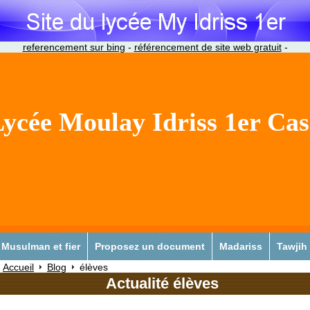
referencement sur bing
-
référencement de site web gratuit
-
ycée Moulay Idriss 1er Ca
Musulman et fier
Proposez un document
Madariss
Tawjih
Accueil
Blog
élèves
Actualité élèves