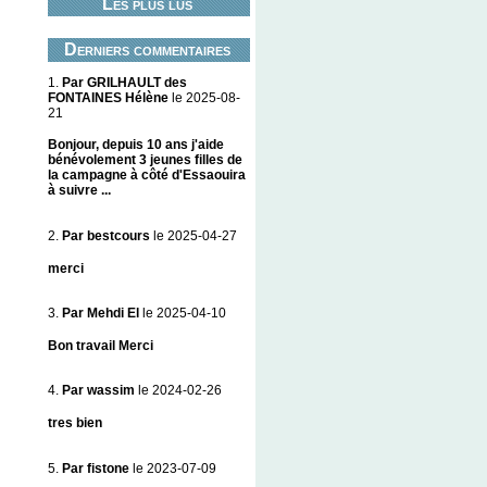
Les plus lus
Derniers commentaires
1.
Par GRILHAULT des
FONTAINES Hélène
le 2025-08-
21
Bonjour, depuis 10 ans j'aide
bénévolement 3 jeunes filles de
la campagne à côté d'Essaouira
à suivre ...
2.
Par bestcours
le 2025-04-27
merci
3.
Par Mehdi El
le 2025-04-10
Bon travail Merci
4.
Par wassim
le 2024-02-26
tres bien
5.
Par fistone
le 2023-07-09