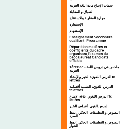
سمات الإبداع مادة اللغة العربية
الطباق و المقابلة
مهارة المقارنة والاستنتاج
الإستعارة
الإستفهام
Enseignement Secondaire
qualifiant: Programme
Répartition matières et
coefficients du cadre
organisant l’examen du
baccalauréat Candidats
officiels
1éreBac - ملخص في دروس اللغة
العربية
الدرس اللغوي: الخبر والإنشاء tc
lettres
الدرس اللغوي: التشبيه أقسامه
tclettres
الدرس اللغوي: بلاغة الإمتاع Tc
lettres
الدرس الغوي: أغراض الخبر
النصوص و التطبيقات: الحكي : نمط
السرد
النصوص و التطبيقات: الحكي : نمط
الحوار