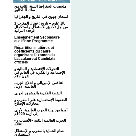
ملخصات الجغرافيا السنة الثانية من
سلك الباكالور
امتحان جهوي في التاريخ و الجغرافيا
1 باك علوم – تاريخ : نضال المغرب
من أجل تحقيق الاستقلال و استكمال
الوحدة الترابية
Enseignement Secondaire
qualifiant: Programme
Répartition matières et
coefficients du cadre
organisant l’examen du
baccalauréat Candidats
officiels
التحولات الإقتصادية و المالية و
الإجتماعية و الفكرية في العالم في
القرن 19م
التنافس الإمبريالي و اندلاع الحرب
العالمية الأولى
اليقظة الفكرية بالمشرق العربي
الضغوط الإستعمارية على المغرب و
محاولات الإصلاح
أوربا من نهاية الحرب العالمية الأولى
إلى أزمة 1929م
<الحرب العالمية الثانية <الأسباب و
النتائج
نظام الحماية بالمغرب و الإستغلال
الإستعماري