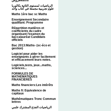
فروضMaths
الرياضيات لمستوى الثانية بكالوريا
علوم تجريبية مجمعة في كتاب واحد
Maths 1ère bac sc Maths
Enseignement Secondaire
qualifiant: Programme
Répartition matières et
coefficients du cadre
organisant l’examen du
baccalauréat Candidats
officiels
Bac 2013:Maths- (sc-éco et
gestion)
Logiciel pour aider les
enseignants à gérer facilement
et efficacement leurs notes.
Logiciels,tests, jeux...maths,
sciences...
FORMULES DE
MATHEMATIQUES
FINANCIERES
Maths financiers:Les intérêts
Maths fi: Equivalence de
capitaux
Mathématiques Tronc Commun
lettres
الرياضيات الجذع المشترك علمي