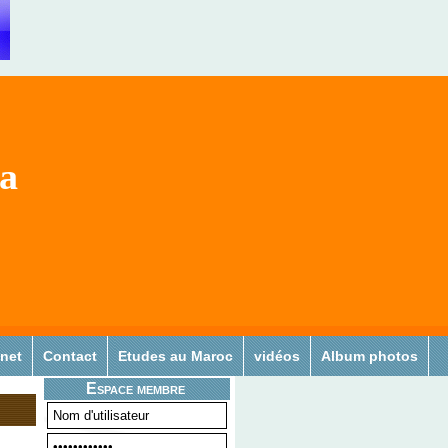
sa
 net
Contact
Etudes au Maroc
vidéos
Album photos
Espace membre