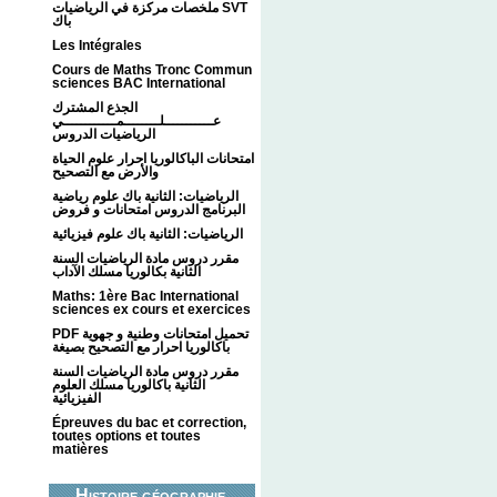
ملخصات مركزة في الرياضيات SVT
باك
Les Intégrales
Cours de Maths Tronc Commun
sciences BAC International
الجذع المشترك
عـــــــــــلــــــــمــــــــــــي
الرياضيات الدروس
امتحانات الباكالوريا احرار علوم الحياة
والأرض مع التصحيح
الرياضيات: الثانية باك علوم رياضية
البرنامج الدروس امتحانات و فروض
الرياضيات: الثانية باك علوم فيزيائية
مقرر دروس مادة الرياضيات السنة
الثانية بكالوريا مسلك الآداب
Maths: 1ère Bac International
sciences ex cours et exercices
PDF تحميل امتحانات وطنية و جهوية
باكالوريا احرار مع التصحيح بصيغة
مقرر دروس مادة الرياضيات السنة
الثانية باكالوريا مسلك العلوم
الفيزيائية
Épreuves du bac et correction,
toutes options et toutes
matières
Histoire géographie