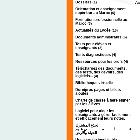
Dossiers
Au
(1)
Orientation et enseignement
supérieur au Maroc
(6)
Formation professionnelle au
Maroc
(3)
Actualités du Lycée
(16)
Documents administratifs
(5)
Tests pour élèves et
enseignants
(3)
Tests diagnostiques
(4)
Ressources pour les profs
(4)
Téléchargez des documents,
des tests, des devoirs, des
logiciels...
(4)
Bibliothèque virtuelle
Dernières pages et billets
ajoutés
Charte de classe à faire signer
par les élèves
Logiciel pour aider les
enseignants à gérer facilement
et efficacement leurs notes.
الجذع المشترك
عـــــــــــلــــــــمــــــــــــي علوم
الحياة والارض
Une journée inoubliable