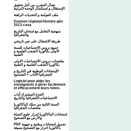
نضال المغرب من أجل تحقيق
الإستقلال و استكمال الوحدة الترابية
ملف العولمة و التحديات الراهنة
Examen régional:histoire-géo
2013-casa
منهجية التعامل مع امتحان التاريخ
والجغرافيا
طريقة الاشتغال على نص تاريخي
جميع دروس الاجتماعيات للسنة
الاولى بكالوريا الشعب العلمية و
التقنية
ملخصات دروس الاجتماعيات الاولى
بكالوريا الشعب العلمية و التقنية
الإمتحانات الوطنية في التاريخ و
الجغرافيا الآداب + التصحيح
Logiciel pour aider les
enseignants à gérer facilement
et efficacement leurs notes.
الجذع المشترك آداب
الاجتماعيات:الجغرافيا والتاريخ
السنة الثانية من سلك الباكالوريا
ملخصات الجغرافيا
امتحانات الباكالوريا احرار علوم الحياة
والأرض مع التصحيح
PDF تحميل امتحانات وطنية و جهوية
باكالوريا احرار مع التصحيح بصيغة