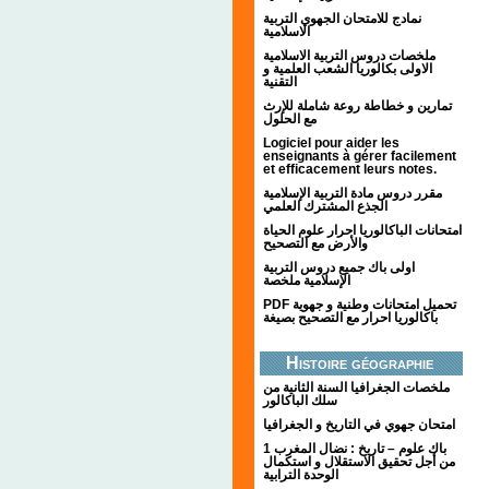
نمادج للامتحان الجهوي التربية
الاسلامية
ملخصات دروس التربية الاسلامية
الاولى بكالوريا الشعب العلمية و
التقنية
تمارين و خطاطة روعة شاملة للإرث
مع الحلول
Logiciel pour aider les
enseignants à gérer facilement
et efficacement leurs notes.
مقرر دروس مادة التربية الإسلامية
الجذع المشترك العلمي
امتحانات الباكالوريا احرار علوم الحياة
والأرض مع التصحيح
اولى باك جميع دروس التربية
الإسلامية ملخصة
PDF تحميل امتحانات وطنية و جهوية
باكالوريا احرار مع التصحيح بصيغة
Histoire géographie
ملخصات الجغرافيا السنة الثانية من
سلك الباكالور
امتحان جهوي في التاريخ و الجغرافيا
1 باك علوم – تاريخ : نضال المغرب
من أجل تحقيق الاستقلال و استكمال
الوحدة الترابية