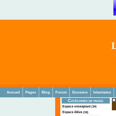
L
Accueil
Pages
Blog
Forum
Dossiers
Islamiates
Catégories de pages
Espace enseignant
(34)
Espace éléve
(16)