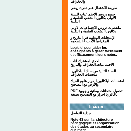
والجغرافيا
طريقة الاشتغال على نص تاريخي
جميع دروس الاجتماعيات للسنة
الاولى بكالوريا الشعب العلمية و
التقنية
ملخصات دروس الاجتماعيات الاولى
بكالوريا الشعب العلمية و التقنية
الإمتحانات الوطنية في التاريخ و
الجغرافيا الآداب + التصحيح
Logiciel pour aider les
enseignants à gérer facilement
et efficacement leurs notes.
الجذع المشترك آداب
الاجتماعيات:الجغرافيا والتاريخ
السنة الثانية من سلك الباكالوريا
ملخصات الجغرافيا
امتحانات الباكالوريا احرار علوم الحياة
والأرض مع التصحيح
PDF تحميل امتحانات وطنية و جهوية
باكالوريا احرار مع التصحيح بصيغة
L'arabe
جدلية التواصل
Note 43 sur l'architecture
pédagogique et l'organisation
des études au secondaire
qualifiant.