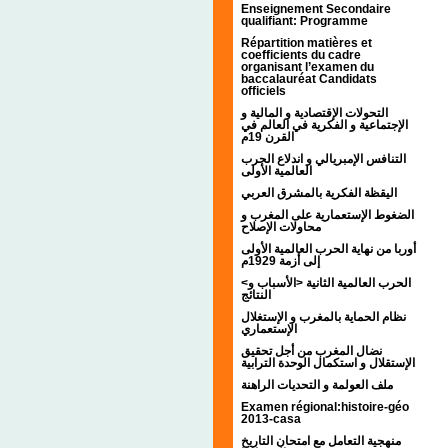
Enseignement Secondaire
qualifiant: Programme
Répartition matières et
coefficients du cadre
organisant l’examen du
baccalauréat Candidats
officiels
التحولات الإقتصادية و المالية و
الإجتماعية و الفكرية في العالم في
القرن 19م
التنافس الإمبريالي و اندلاع الحرب
العالمية الأولى
اليقظة الفكرية بالمشرق العربي
الضغوط الإستعمارية على المغرب و
محاولات الإصلاح
أوربا من نهاية الحرب العالمية الأولى
إلى أزمة 1929م
<الحرب العالمية الثانية <الأسباب و
النتائج
نظام الحماية بالمغرب و الإستغلال
الإستعماري
نضال المغرب من أجل تحقيق
الإستقلال و استكمال الوحدة الترابية
ملف العولمة و التحديات الراهنة
Examen régional:histoire-géo
2013-casa
منهجية التعامل مع امتحان التاريخ