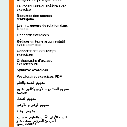
Le vocabulaire du théâtre avec
exercice
Résumés des scènes
d’Antigone
Les marqueurs de relation dans
le texte
L'accord: exercices
Rédiger un texte argumentatif
avec exemples
Concordance des temps:
exercices
Orthographe d’usage:
exercices PDF
Syntaxe: exercices
Vocabulaire: exercices PDF
مفهوم التقنية والعلم
مفهوم المجتمع – الأولى بكالوريا علوم
تجريبية
مفهوم الشغل
مفهوم الوعي و اللاوعي
مفهوم الرغبة
السنة الأولى الآداب والعلوم الإنسانية
البرنامج الدروس امتحانات و
فروضMaths