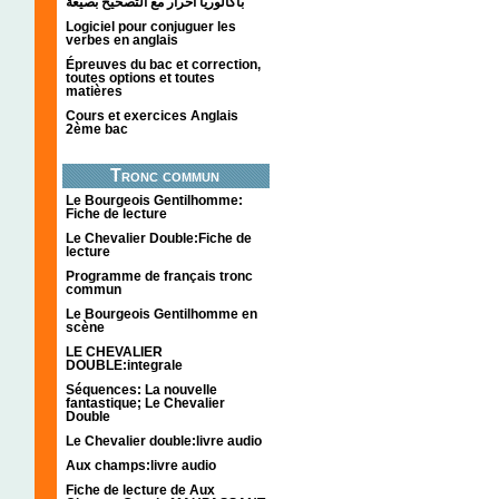
باكالوريا احرار مع التصحيح بصيغة
Logiciel pour conjuguer les
verbes en anglais
Épreuves du bac et correction,
toutes options et toutes
matières
Cours et exercices Anglais
2ème bac
Tronc commun
Le Bourgeois Gentilhomme:
Fiche de lecture
Le Chevalier Double:Fiche de
lecture
Programme de français tronc
commun
Le Bourgeois Gentilhomme en
scène
LE CHEVALIER
DOUBLE:integrale
Séquences: La nouvelle
fantastique; Le Chevalier
Double
Le Chevalier double:livre audio
Aux champs:livre audio
Fiche de lecture de Aux