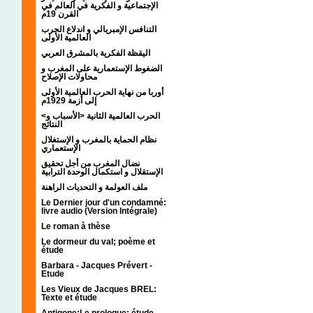
الإجتماعية و الفكرية في العالم في
القرن 19م
التنافس الإمبريالي و اندلاع الحرب
العالمية الأولى
اليقظة الفكرية بالمشرق العربي
الضغوط الإستعمارية على المغرب و
محاولات الإصلاح
أوربا من نهاية الحرب العالمية الأولى
إلى أزمة 1929م
<الحرب العالمية الثانية <الأسباب و
النتائج
نظام الحماية بالمغرب و الإستغلال
الإستعماري
نضال المغرب من أجل تحقيق
الإستقلال و استكمال الوحدة الترابية
ملف العولمة و التحديات الراهنة
Le Dernier jour d'un condamné:
livre audio (Version Intégrale)
Le roman à thèse
Le dormeur du val; poème et
étude
Barbara - Jacques Prévert -
Etude
Les Vieux de Jacques BREL:
Texte et étude
Antigone:Le prologue; étude