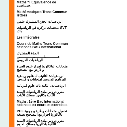
Maths fi: Equivalence de
capitaux
Mathématiques Tronc Commun
lettres
الرياضيات الجذع المشترك علمي
ملخصات مركزة في الرياضيات SVT
باك
Les Intégrales
Cours de Maths Tronc Commun
sciences BAC International
الجذع المشترك
عـــــــــــلــــــــمــــــــــــي
الرياضيات الدروس
امتحانات الباكالوريا احرار علوم الحياة
والأرض مع التصحيح
الرياضيات: الثانية باك علوم رياضية
البرنامج الدروس امتحانات و فروض
الرياضيات: الثانية باك علوم فيزيائية
مقرر دروس مادة الرياضيات السنة
الثانية بكالوريا مسلك الآداب
Maths: 1ère Bac International
sciences ex cours et exercices
PDF تحميل امتحانات وطنية و جهوية
باكالوريا احرار مع التصحيح بصيغة
مقرر دروس مادة الرياضيات السنة
الثانية باكالوريا مسلك العلوم