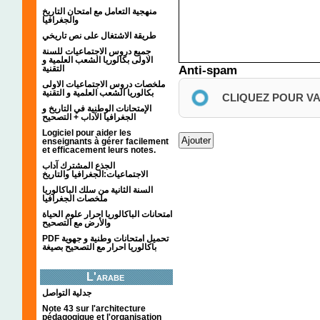
منهجية التعامل مع امتحان التاريخ
والجغرافيا
طريقة الاشتغال على نص تاريخي
جميع دروس الاجتماعيات للسنة
الاولى بكالوريا الشعب العلمية و
Anti-spam
التقنية
ملخصات دروس الاجتماعيات الاولى
بكالوريا الشعب العلمية و التقنية
CLIQUEZ POUR V
الإمتحانات الوطنية في التاريخ و
الجغرافيا الآداب + التصحيح
Logiciel pour aider les
enseignants à gérer facilement
et efficacement leurs notes.
الجذع المشترك آداب
الاجتماعيات:الجغرافيا والتاريخ
السنة الثانية من سلك الباكالوريا
ملخصات الجغرافيا
امتحانات الباكالوريا احرار علوم الحياة
والأرض مع التصحيح
PDF تحميل امتحانات وطنية و جهوية
باكالوريا احرار مع التصحيح بصيغة
L'arabe
جدلية التواصل
Note 43 sur l'architecture
pédagogique et l'organisation