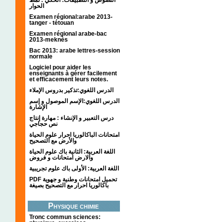
الحوار
Examen régional:arabe 2013-
tanger - tétouan
Examen régional arabe-bac
2013-meknès
Bac 2013: arabe lettres-session
normale
Logiciel pour aider les
enseignants à gérer facilement
et efficacement leurs notes.
الدرس اللغوي:تذكير بدروس الإملاء
الدرس اللغوي:الإسم الموصول و إسم
الإشارة
درس التعبير و الإنشاء : مهارة إنتاج
نص حجاجي
امتحانات الباكالوريا احرار علوم الحياة
والأرض مع التصحيح
اللغة العربية: الثانية باك علوم الحياة
والارض امتحانات و فروض
اللغة العربية: الأولى باك علوم تجريبية
PDF تحميل امتحانات وطنية و جهوية
باكالوريا احرار مع التصحيح بصيغة
Physique chimie
Tronc commun sciences: