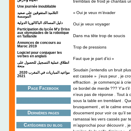
tremblais de froid je chantais 
Une journée inoubliable
« Oui je veux m’évader
التلاميذ المتفوقين على صعيد
الموسسة
دليل المسالك الباكالوريا الدولية
Oui je veux voyager
Participation du lycée M'y Driss
aux olympiades de la robotique
Dans ma tête trop de soucis
en Taillande
Annonces de concours au
Maroc 2019
Trop de pressions
Logiciel pour conjuguer les
verbes en anglais
Faut que je part d’ici »
انطلاق عملية التسجيل للحصول على
منحة
Soudain j’entendis un bruit plu
مواعيد المباريات في المغرب 2020_
est cassée » j’eus peur , je cro
2021
effraction . je commençai à cri
Page Facebook
ce bordel de merde ??? Y’a-t’i
n’eus pas de réponse . Tout à c
sous la table en tremblant . Qu
brusquement , et le calme envahit
Dernières pages
doucement pour voir ce qu’il s
ramassai les vers cassés par terr
Catégories du blog
m’approchai pour découvrir , je 