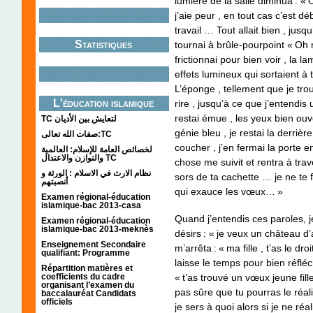
lumière de la salle diminua : « 
j’aie peur , en tout cas c’est dé
travail … Tout allait bien , jus
Statistiques
tournai à brûle-pourpoint « Oh 
frictionnai pour bien voir , la l
effets lumineux qui sortaient à
L’éponge , tellement que je trou
L'éducation islamique
rire , jusqu’à ce que j’entendis 
restai émue , les yeux bien ou
TC لتعايش بين الأديان
génie bleu , je restai la derriè
صفات الله تعالى:TC
coucher , j’en fermai la porte e
لخصائص العامة للإسلام: العالمية
والتوازن والاعتدال TC
chose me suivit et rentra à trave
نظام الارث في الاسلام : الورثة و
sors de ta cachette … je ne te 
أنصبتهم
qui exauce les vœux… »
Examen régional-éducation
islamique-bac 2013-casa
Quand j’entendis ces paroles, j
Examen régional-éducation
islamique-bac 2013-meknès
désirs : « je veux un château d
Enseignement Secondaire
m’arrêta : « ma fille , t’as le dr
qualifiant: Programme
laisse le temps pour bien réfléc
Répartition matières et
coefficients du cadre
« t’as trouvé un vœux jeune fille
organisant l’examen du
pas sûre que tu pourras le réal
baccalauréat Candidats
officiels
je sers à quoi alors si je ne ré