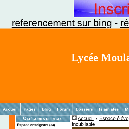
referencement sur bing
-
ré
Lycée Moula
Accueil
Pages
Blog
Forum
Dossiers
Islamiates
M
Accueil
Espace éléve
Catégories de pages
inoubliable
Espace enseignant
(34)