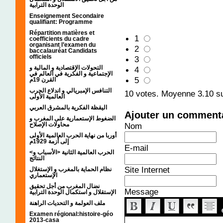
الوحدة الترابية
Enseignement Secondaire
qualifiant: Programme
Répartition matières et
1
coefficients du cadre
organisant l’examen du
2
baccalauréat Candidats
officiels
3
التحولات الإقتصادية و المالية و
4
الإجتماعية و الفكرية في العالم في
5
القرن 19م
التنافس الإمبريالي و اندلاع الحرب
10
votes. Moyenne
3.10
su
العالمية الأولى
اليقظة الفكرية بالمشرق العربي
Ajouter un comment
الضغوط الإستعمارية على المغرب و
محاولات الإصلاح
Nom
أوربا من نهاية الحرب العالمية الأولى
إلى أزمة 1929م
E-mail
<الحرب العالمية الثانية <الأسباب و
النتائج
Site Internet
نظام الحماية بالمغرب و الإستغلال
الإستعماري
نضال المغرب من أجل تحقيق
Message
الإستقلال و استكمال الوحدة الترابية
ملف العولمة و التحديات الراهنة
Examen régional:histoire-géo
2013-casa