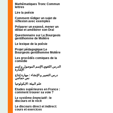
Mathématiques Tronc Commun
lettres
Lire la poésie
Comment rédiger un sujet de
réflexion avec exemples
Préparer un exposé, mener un
débat et améliorer son Oral
Questionnaire sur Le Bourgeois
gentilhomme de Molière
Le lexique de la poésie
Projet pédagogique:Le
Bourgeois gentilhomme Molière
Les procédés comiques de la
comédie
الدرس اللغوي:الإسم الموصول و إسم
الإشارة
درس التعبير و الإنشاء : مهارة إنتاج
نص حجاجي
علم البيئة: الايكولوجيا
Etudes supérieures en France :
comment trouver sa voie ?
Le système énonciatif : le
discours et le récit
Le discours direct et indirect:
cours et exercices