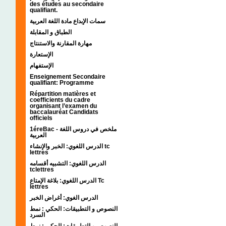
des études au secondaire
qualifiant.
سمات الإبداع مادة اللغة العربية
الطباق و المقابلة
مهارة المقارنة والاستنتاج
الإستعارة
الإستفهام
Enseignement Secondaire
qualifiant: Programme
Répartition matières et
coefficients du cadre
organisant l’examen du
baccalauréat Candidats
officiels
1éreBac - ملخص في دروس اللغة
العربية
الدرس اللغوي: الخبر والإنشاء tc
lettres
الدرس اللغوي: التشبيه أقسامه
tclettres
الدرس اللغوي: بلاغة الإمتاع Tc
lettres
الدرس الغوي: أغراض الخبر
النصوص و التطبيقات: الحكي : نمط
السرد
النصوص و التطبيقات: الحكي : نمط