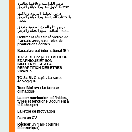
درس الكرانيتية وعلاقتها بظاهرة
التحول - علوم الحياة و الارض -tcsc
درس العوامل التربوية وعلاقتها
بالكائنات الحية - علوم الحياة و الارض
-tcsc
درس انتاج المادة العضوية و تدفق
الطاقة - علوم الحياة و الارض -tcsc
Comment réussir l'épreuve de
français avec exemples de
productions écrites
Baccalauréat international (BI)
TC-Sc Bi. Chap1 LE FACTEUR
EDAPHIQUE ET SON
INFLUENCE SUR LA
REPARTITION DES ETRES
VIVANTS
TC-Sc Bi. Chap1 : La sortie
écologique.
Tcsc Biof svt : Le facteur
climatique
La communication: définition,
types et fonctions(Document à
télécharger)
La lettre de motivation
Faire un CV
Rédiger un mail (courriel
éléctronique)