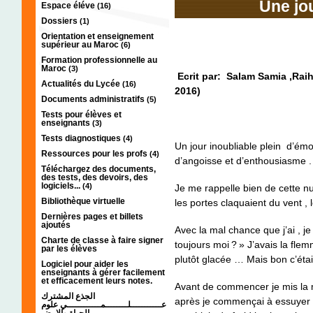
Une jo
Espace éléve
(16)
Dossiers
(1)
Orientation et enseignement
supérieur au Maroc
(6)
Formation professionnelle au
Maroc
(3)
Ecrit par: Salam Samia ,Rai
Actualités du Lycée
(16)
2016)
Documents administratifs
(5)
Tests pour élèves et
enseignants
(3)
Tests diagnostiques
(4)
Un jour inoubliable plein d’ém
Ressources pour les profs
(4)
d’angoisse et d’enthousiasme .
Téléchargez des documents,
des tests, des devoirs, des
logiciels...
(4)
Je me rappelle bien de cette nuit
Bibliothèque virtuelle
les portes claquaient du vent , 
Dernières pages et billets
ajoutés
Avec la mal chance que j’ai , j
Charte de classe à faire signer
toujours moi ? » J’avais la fle
par les élèves
plutôt glacée … Mais bon c’éta
Logiciel pour aider les
enseignants à gérer facilement
et efficacement leurs notes.
Avant de commencer je mis la m
الجذع المشترك
après je commençai à essuyer l
عـــــــــــلــــــــمــــــــــــي علوم
الحياة والارض