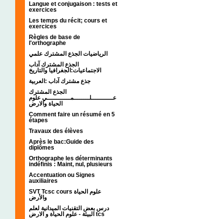
Langue et conjugaison : tests et
exercices
Les temps du récit; cours et
exercices
Règles de base de
l'orthographe
الرياضيات الجذع المشترك علمي
الجذع المشترك آداب
الاجتماعيات:الجغرافيا والتاريخ
جذع مشترك آداب :العربية
الجذع المشترك
عـــــــــــلــــــــمــــــــــــي علوم
الحياة والارض
Comment faire un résumé en 5
étapes
Travaux des élèves
Après le bac:Guide des
diplômes
Orthographe les déterminants
indéfinis : Maint, nul, plusieurs
Accentuation ou Signes
auxiliaires
SVT Tcsc cours علوم الحياة
والأرض
درس بعض التقنيات الميدانية لعلم
البيئة - علوم الحياة و الارض tcs