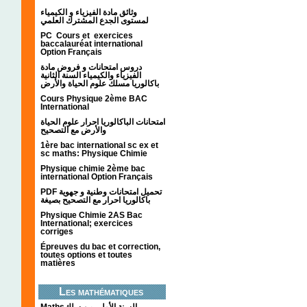
وثائق مادة الفيزياء و الكيمياء
لمستوى الجدع المشترك العلمي
PC Cours et exercices
baccalauréat international
Option Français
دروس امتحانات و فروض مادة
الفيزياء والكيمياء السنة الثانية
باكالوريا مسلك علوم الحياة والأرض
Cours Physique 2ème BAC
International
امتحانات الباكالوريا احرار علوم الحياة
والأرض مع التصحيح
1ère bac international sc ex et
sc maths: Physique Chimie
Physique chimie 2ème bac
international Option Français
PDF تحميل امتحانات وطنية و جهوية
باكالوريا احرار مع التصحيح بصيغة
Physique Chimie 2AS Bac
International; exercices
corriges
Épreuves du bac et correction,
toutes options et toutes
matières
Les mathématiques
Mathsالسنة الأولى من سلك