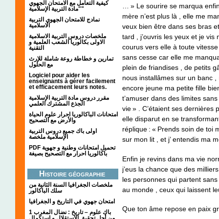
كيفية التعامل مع الامتحان الجهوي
… » Le sourire se marqua enfin
"مادة التربية الإسلامية"
mère n’est plus là , elle me man
نمادج للامتحان الجهوي التربية
الاسلامية
veux bien être dans ses bras et
ملخصات دروس التربية الاسلامية
tard , j’ouvris les yeux et je v
الاولى بكالوريا الشعب العلمية و
courus vers elle à toute vitesse 
التقنية
sans cesse car elle me manqua
تمارين و خطاطة روعة شاملة للإرث
مع الحلول
plein de friandises , de petits 
Logiciel pour aider les
nous installâmes sur un banc ,
enseignants à gérer facilement
et efficacement leurs notes.
encore jeune ma petite fille bie
مقرر دروس مادة التربية الإسلامية
t’amuser dans des limites sans 
الجذع المشترك العلمي
vie » . C’étaient ses dernières
امتحانات الباكالوريا احرار علوم الحياة
elle disparut en se transformant
والأرض مع التصحيح
réplique : « Prends soin de toi
اولى باك جميع دروس التربية
الإسلامية ملخصة
sur mon lit , et j’ entendis ma 
PDF تحميل امتحانات وطنية و جهوية
باكالوريا احرار مع التصحيح بصيغة
Enfin je revins dans ma vie no
j’eus la chance que des milliers
Histoire géographie
les personnes qui partent sans
ملخصات الجغرافيا السنة الثانية من
au monde , ceux qui laissent l
سلك الباكالور
امتحان جهوي في التاريخ و الجغرافيا
Que ton âme repose en paix g
1 باك علوم – تاريخ : نضال المغرب
من أجل تحقيق الاستقلال و استكمال