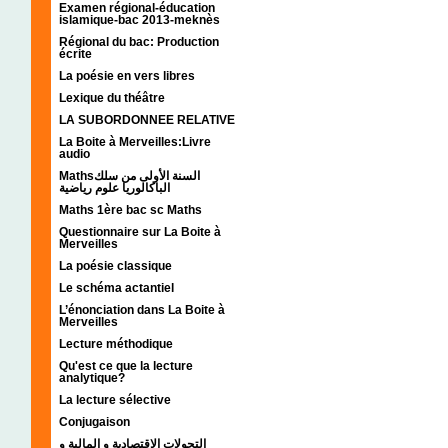
Examen régional-éducation
islamique-bac 2013-meknès
Régional du bac: Production
écrite
La poésie en vers libres
Lexique du théâtre
LA SUBORDONNEE RELATIVE
La Boite à Merveilles:Livre
audio
Mathsالسنة الأولى من سلك
الباكالوريا علوم رياضية
Maths 1ère bac sc Maths
Questionnaire sur La Boite à
Merveilles
La poésie classique
Le schéma actantiel
L’énonciation dans La Boite à
Merveilles
Lecture méthodique
Qu'est ce que la lecture
analytique?
La lecture sélective
Conjugaison
التحولات الإقتصادية و المالية و