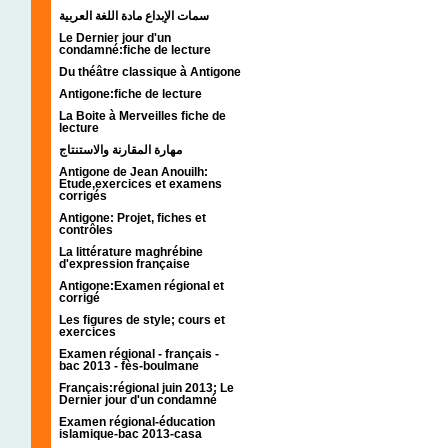
سمات الإبداع مادة اللغة العربية
Le Dernier jour d'un
condamné:fiche de lecture
Du théâtre classique à Antigone
Antigone:fiche de lecture
La Boite à Merveilles fiche de
lecture
مهارة المقارنة والاستنتاج
Antigone de Jean Anouilh:
Etude,exercices et examens
corrigés
Antigone: Projet, fiches et
contrôles
La littérature maghrébine
d'expression française
Antigone:Examen régional et
corrigé
Les figures de style; cours et
exercices
Examen régional - français -
bac 2013 - fès-boulmane
Français:régional juin 2013; Le
Dernier jour d'un condamné
Examen régional-éducation
islamique-bac 2013-casa