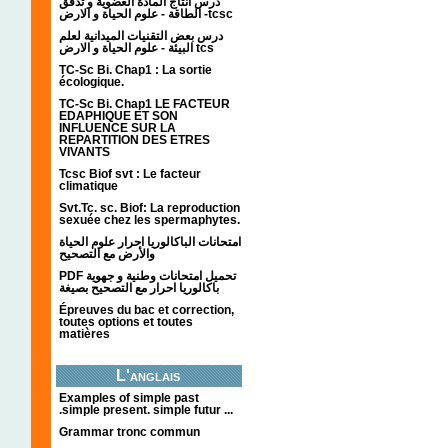
درس انتاج المادة العضوية و تدفق
الطاقة - علوم الحياة و الارض -tcsc
درس بعض التقنيات الميدانية لعلم
البيئة - علوم الحياة و الارض tcs
TC-Sc Bi. Chap1 : La sortie
écologique.
TC-Sc Bi. Chap1 LE FACTEUR
EDAPHIQUE ET SON
INFLUENCE SUR LA
REPARTITION DES ETRES
VIVANTS
Tcsc Biof svt : Le facteur
climatique
Svt.Tc. sc. Biof: La reproduction
sexuée chez les spermaphytes.
امتحانات الباكالوريا احرار علوم الحياة
والأرض مع التصحيح
PDF تحميل امتحانات وطنية و جهوية
باكالوريا احرار مع التصحيح بصيغة
Épreuves du bac et correction,
toutes options et toutes
matières
L'anglais
Examples of simple past
.simple present. simple futur ...
Grammar tronc commun