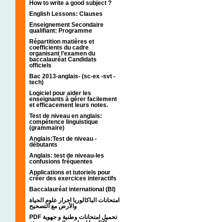
How to write a good subject ?
English Lessons: Clauses
Enseignement Secondaire
qualifiant: Programme
Répartition matières et
coefficients du cadre
organisant l’examen du
baccalauréat Candidats
officiels
Bac 2013-anglais- (sc-ex -svt -
tech)
Logiciel pour aider les
enseignants à gérer facilement
et efficacement leurs notes.
Test de niveau en anglais:
compétence linguistique
(grammaire)
Anglais:Test de niveau -
débutants
Anglais: test de niveau-les
confusions fréquentes
Applications et tutoriels pour
créer des exercices interactifs
Baccalauréat international (BI)
امتحانات الباكالوريا احرار علوم الحياة
والأرض مع التصحيح
PDF تحميل امتحانات وطنية و جهوية