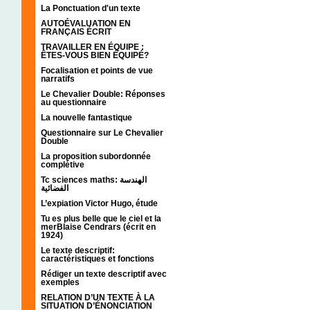
La Ponctuation d'un texte
AUTOÉVALUATION EN
FRANÇAIS ÉCRIT
TRAVAILLER EN ÉQUIPE :
ÊTES-VOUS BIEN ÉQUIPÉ?
Focalisation et points de vue
narratifs
Le Chevalier Double: Réponses
au questionnaire
La nouvelle fantastique
Questionnaire sur Le Chevalier
Double
La proposition subordonnée
complétive
Tc sciences maths: الهندسة
الفضائية
L’expiation Victor Hugo, étude
Tu es plus belle que le ciel et la
merBlaise Cendrars (écrit en
1924)
Le texte descriptif:
caractéristiques et fonctions
Rédiger un texte descriptif avec
exemples
RELATION D’UN TEXTE À LA
SITUATION D’ÉNONCIATION