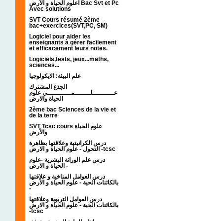
اعلوم الحياة و الأرض Bac Svt et Pc
Avec solutions
SVT Cours résumé 2ème
bac+exercices(SVT,PC, SM)
Logiciel pour aider les
enseignants à gérer facilement
et efficacement leurs notes.
Logiciels,tests, jeux...maths,
sciences...
علم البيئة: الايكولوجيا
الجذع المشترك
عـــــــــــلــــــــمــــــــــــي علوم
الحياة والارض
2ème bac Sciences de la vie et
de la terre
SVT Tcsc cours علوم الحياة
والأرض
درس الكرانيتية وعلاقتها بظاهرة
التحول - علوم الحياة و الارض -tcsc
درس علم الوراثة البشرية -علوم
الحياة و الارض -
درس العوامل المناخية و علاقتها
بالكائنات الحية - علوم الحياة و الأرض
-
درس العوامل التربوية وعلاقتها
بالكائنات الحية - علوم الحياة و الارض
-tcsc