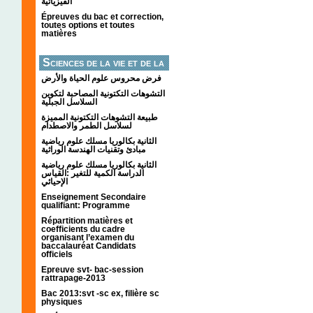
الفيزيائية
Épreuves du bac et correction,
toutes options et toutes
matières
Sciences de la vie et de la
terre
فرض محروس علوم الحياة والأرض
التشوهات التكتونیة المصاحبة لتكوین
السلاسل الجبلیة
طبيعة التشوهات التكتونية المميزة
لسلاسل الطمر والاصطدام
الثانية بكالوريا مسلك علوم رياضية
مبادئ وتقنيات الهندسة الوراثية
الثانية بكالوريا مسلك علوم رياضية
الدراسة الكمية للتغير :القياس
الإحيائي
Enseignement Secondaire
qualifiant: Programme
Répartition matières et
coefficients du cadre
organisant l’examen du
baccalauréat Candidats
officiels
Epreuve svt- bac-session
rattrapage-2013
Bac 2013:svt -sc ex, filière sc
physiques