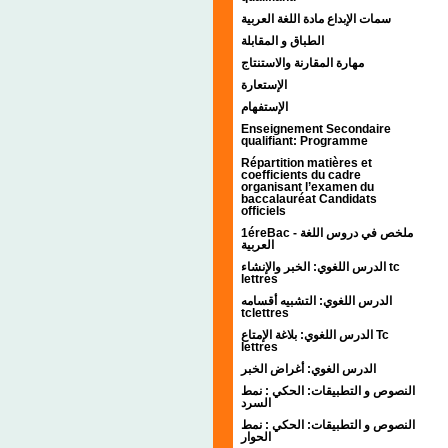
سمات الإبداع مادة اللغة العربية
الطباق و المقابلة
مهارة المقارنة والاستنتاج
الإستعارة
الإستفهام
Enseignement Secondaire
qualifiant: Programme
Répartition matières et
coefficients du cadre
organisant l’examen du
baccalauréat Candidats
officiels
1éreBac - ملخص في دروس اللغة
العربية
الدرس اللغوي: الخبر والإنشاء tc
lettres
الدرس اللغوي: التشبيه أقسامه
tclettres
الدرس اللغوي: بلاغة الإمتاع Tc
lettres
الدرس الغوي: أغراض الخبر
النصوص و التطبيقات: الحكي : نمط
السرد
النصوص و التطبيقات: الحكي : نمط
الحوار