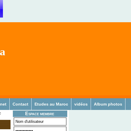
sa
 net
Contact
Etudes au Maroc
vidéos
Album photos
c
Espace membre