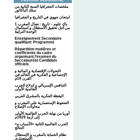
ملخصات الجغرافيا السنة الثانية من
سلك الباكالور
امتحان جهوي في التاريخ و الجغرافيا
1 باك علوم – تاريخ : نضال المغرب
من أجل تحقيق الاستقلال و استكمال
الوحدة الترابية
Enseignement Secondaire
qualifiant: Programme
Répartition matières et
coefficients du cadre
organisant l’examen du
baccalauréat Candidats
officiels
التحولات الإقتصادية و المالية و
الإجتماعية و الفكرية في العالم في
القرن 19م
التنافس الإمبريالي و اندلاع الحرب
العالمية الأولى
اليقظة الفكرية بالمشرق العربي
الضغوط الإستعمارية على المغرب و
محاولات الإصلاح
أوربا من نهاية الحرب العالمية الأولى
إلى أزمة 1929م
<الحرب العالمية الثانية <الأسباب و
النتائج
نظام الحماية بالمغرب و الإستغلال
الإستعماري