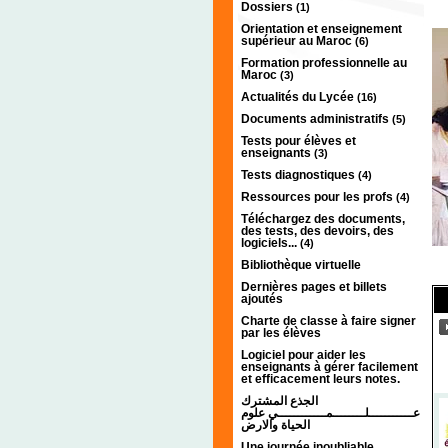
Dossiers
(1)
Orientation et enseignement
supérieur au Maroc
(6)
Formation professionnelle au
Maroc
(3)
Actualités du Lycée
(16)
Documents administratifs
(5)
Tests pour élèves et
enseignants
(3)
Tests diagnostiques
(4)
Ressources pour les profs
(4)
Téléchargez des documents,
des tests, des devoirs, des
logiciels...
(4)
Bibliothèque virtuelle
Dernières pages et billets
ajoutés
Charte de classe à faire signer
par les élèves
Logiciel pour aider les
enseignants à gérer facilement
et efficacement leurs notes.
الجذع المشترك
عـــــــــــلــــــــمــــــــــــي علوم
الحياة والارض
Une journée inoubliable