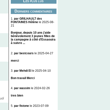
Les plus lus
Derniers commentaires
1.
par GRILHAULT des
FONTAINES Hélène
le 2025-08-
21
Bonjour, depuis 10 ans j'aide
bénévolement 3 jeunes filles de
la campagne à côté d'Essaouira
à suivre ...
2.
par bestcours
le 2025-04-27
merci
3.
par Mehdi El
le 2025-04-10
Bon travail Merci
4.
par wassim
le 2024-02-26
tres bien
udi
5.
par fistone
le 2023-07-09