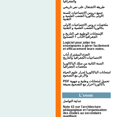
والجغرافيا
طريقة الاشتغال على نص تاريخي
جميع دروس الاجتماعيات للسنة
الاولى بكالوريا الشعب العلمية و
التقنية
ملخصات دروس الاجتماعيات الاولى
بكالوريا الشعب العلمية و التقنية
الإمتحانات الوطنية في التاريخ و
الجغرافيا الآداب + التصحيح
Logiciel pour aider les
enseignants à gérer facilement
et efficacement leurs notes.
الجذع المشترك آداب
الاجتماعيات:الجغرافيا والتاريخ
السنة الثانية من سلك الباكالوريا
ملخصات الجغرافيا
امتحانات الباكالوريا احرار علوم الحياة
والأرض مع التصحيح
PDF تحميل امتحانات وطنية و جهوية
باكالوريا احرار مع التصحيح بصيغة
L'arabe
جدلية التواصل
Note 43 sur l'architecture
pédagogique et l'organisation
des études au secondaire
qualifiant.