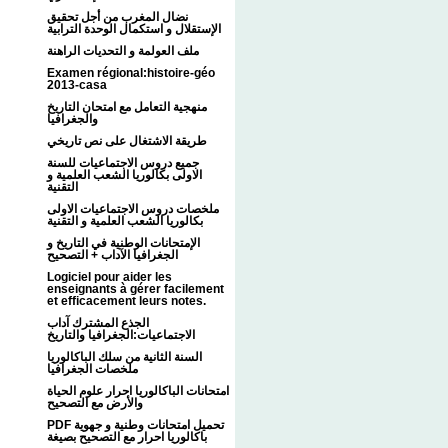
نضال المغرب من أجل تحقيق
الإستقلال و استكمال الوحدة الترابية
ملف العولمة و التحديات الراهنة
Examen régional:histoire-géo
2013-casa
منهجية التعامل مع امتحان التاريخ
والجغرافيا
طريقة الاشتغال على نص تاريخي
جميع دروس الاجتماعيات للسنة
الاولى بكالوريا الشعب العلمية و
التقنية
ملخصات دروس الاجتماعيات الاولى
بكالوريا الشعب العلمية و التقنية
الإمتحانات الوطنية في التاريخ و
الجغرافيا الآداب + التصحيح
Logiciel pour aider les
enseignants à gérer facilement
et efficacement leurs notes.
الجذع المشترك آداب
الاجتماعيات:الجغرافيا والتاريخ
السنة الثانية من سلك الباكالوريا
ملخصات الجغرافيا
امتحانات الباكالوريا احرار علوم الحياة
والأرض مع التصحيح
PDF تحميل امتحانات وطنية و جهوية
باكالوريا احرار مع التصحيح بصيغة