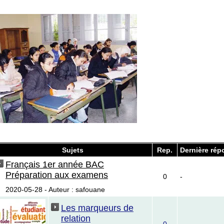
Sujets
Rep.
Dernière rép
Français 1er année BAC
Préparation aux examens
0
-
2020-05-28 - Auteur : safouane
Les marqueurs de
relation