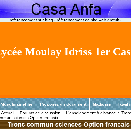
referencement sur bing
-
référencement de site web gratuit
-
ycée Moulay Idriss 1er Ca
Musulman et fier
Proposez un document
Madariss
Tawjih
Accueil
Forums de discussion
L'enseignement à distance
Tron
mmun sciences Option francais
Tronc commun sciences Option francais