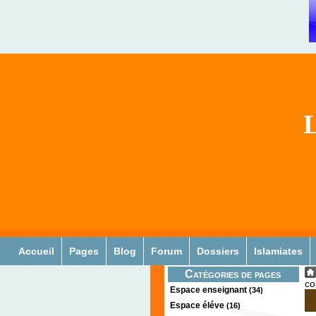
L
Accueil
Pages
Blog
Forum
Dossiers
Islamiates
Catégories de pages
co
Espace enseignant
(34)
Espace éléve
(16)