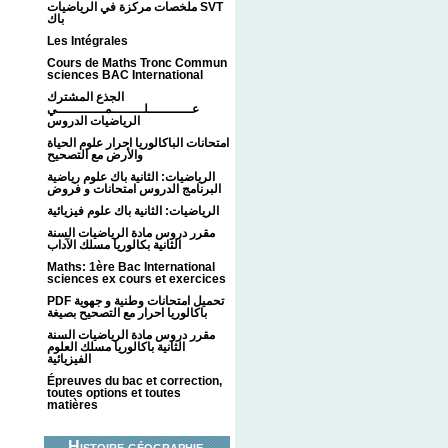
ملخصات مركزة في الرياضيات SVT
باك
Les Intégrales
Cours de Maths Tronc Commun
sciences BAC International
الجذع المشترك
عـــــــــــلــــــــمــــــــــــي
الرياضيات الدروس
امتحانات الباكالوريا احرار علوم الحياة
والأرض مع التصحيح
الرياضيات: الثانية باك علوم رياضية
البرنامج الدروس امتحانات و فروض
الرياضيات: الثانية باك علوم فيزيائية
مقرر دروس مادة الرياضيات السنة
الثانية بكالوريا مسلك الآداب
Maths: 1ère Bac International
sciences ex cours et exercices
PDF تحميل امتحانات وطنية و جهوية
باكالوريا احرار مع التصحيح بصيغة
مقرر دروس مادة الرياضيات السنة
الثانية باكالوريا مسلك العلوم
الفيزيائية
Épreuves du bac et correction,
toutes options et toutes
matières
Histoire géographie