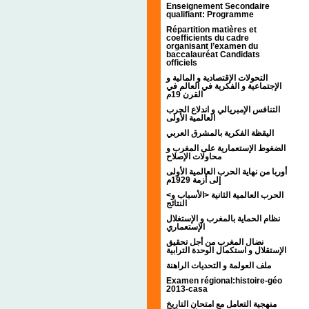
Enseignement Secondaire
qualifiant: Programme
Répartition matières et
coefficients du cadre
organisant l’examen du
baccalauréat Candidats
officiels
التحولات الإقتصادية و المالية و
الإجتماعية و الفكرية في العالم في
القرن 19م
التنافس الإمبريالي و اندلاع الحرب
العالمية الأولى
اليقظة الفكرية بالمشرق العربي
الضغوط الإستعمارية على المغرب و
محاولات الإصلاح
أوربا من نهاية الحرب العالمية الأولى
إلى أزمة 1929م
<الحرب العالمية الثانية <الأسباب و
النتائج
نظام الحماية بالمغرب و الإستغلال
الإستعماري
نضال المغرب من أجل تحقيق
الإستقلال و استكمال الوحدة الترابية
ملف العولمة و التحديات الراهنة
Examen régional:histoire-géo
2013-casa
منهجية التعامل مع امتحان التاريخ