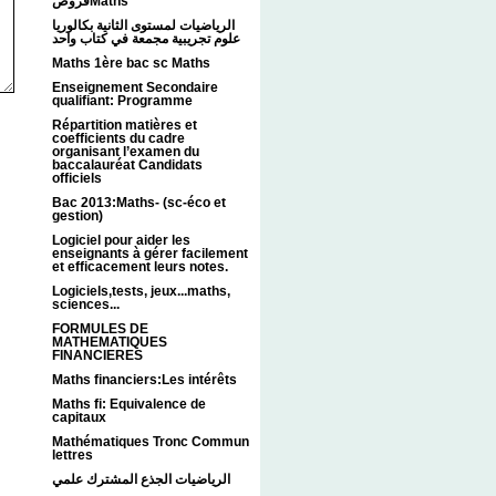
فروضMaths
الرياضيات لمستوى الثانية بكالوريا
علوم تجريبية مجمعة في كتاب واحد
Maths 1ère bac sc Maths
Enseignement Secondaire
qualifiant: Programme
Répartition matières et
coefficients du cadre
organisant l’examen du
baccalauréat Candidats
officiels
Bac 2013:Maths- (sc-éco et
gestion)
Logiciel pour aider les
enseignants à gérer facilement
et efficacement leurs notes.
Logiciels,tests, jeux...maths,
sciences...
FORMULES DE
MATHEMATIQUES
FINANCIERES
Maths financiers:Les intérêts
Maths fi: Equivalence de
capitaux
Mathématiques Tronc Commun
lettres
الرياضيات الجذع المشترك علمي