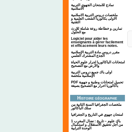
نمادج للامتحان الجهوي التربية
الاسلامية
ملخصات دروس التربية الاسلامية
الاولى بكالوريا الشعب العلمية و
التقنية
تمارين و خطاطة روعة شاملة للإرث
مع الحلول
Logiciel pour aider les
enseignants à gérer facilement
et efficacement leurs notes.
مقرر دروس مادة التربية الإسلامية
الجذع المشترك العلمي
امتحانات الباكالوريا احرار علوم الحياة
والأرض مع التصحيح
اولى باك جميع دروس التربية
الإسلامية ملخصة
PDF تحميل امتحانات وطنية و جهوية
باكالوريا احرار مع التصحيح بصيغة
Histoire géographie
ملخصات الجغرافيا السنة الثانية من
سلك الباكالور
امتحان جهوي في التاريخ و الجغرافيا
1 باك علوم – تاريخ : نضال المغرب
من أجل تحقيق الاستقلال و استكمال
الوحدة الترابية