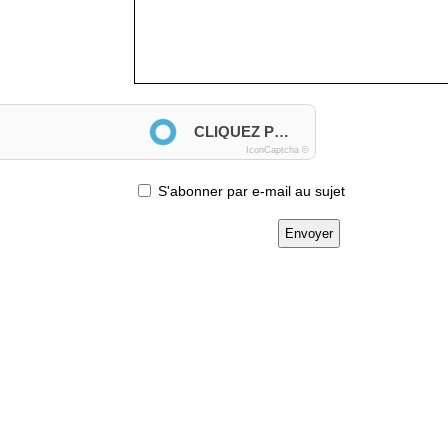
Anti-spam
CLIQUEZ POUR VALIDER
IconCaptcha ©
S'abonner par e-mail au sujet