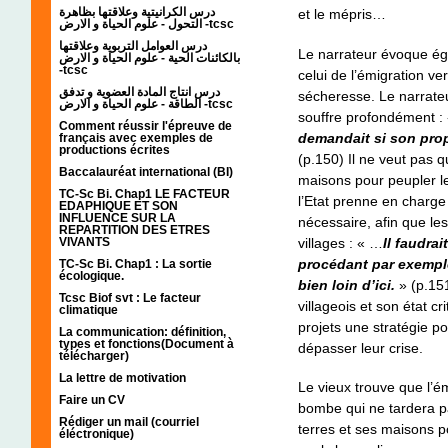
درس الكرانيتية وعلاقتها بظاهرة
et le mépris…
التحول - علوم الحياة و الارض -tcsc
درس العوامل التربوية وعلاقتها
Le narrateur évoque ég
بالكائنات الحية - علوم الحياة و الارض
-tcsc
celui de l’émigration ver
درس انتاج المادة العضوية و تدفق
sécheresse. Le narrateur
الطاقة - علوم الحياة و الارض -tcsc
souffre profondément :
Comment réussir l'épreuve de
demandait si son propr
français avec exemples de
productions écrites
(p.150) Il ne veut pas 
Baccalauréat international (BI)
maisons pour peupler les
TC-Sc Bi. Chap1 LE FACTEUR
l’Etat prenne en charge 
EDAPHIQUE ET SON
INFLUENCE SUR LA
nécessaire, afin que les
REPARTITION DES ETRES
villages : « …
Il faudra
VIVANTS
procédant par exemple
TC-Sc Bi. Chap1 : La sortie
écologique.
bien loin d’ici.
» (p.15
Tcsc Biof svt : Le facteur
villageois et son état c
climatique
projets une stratégie pou
La communication: définition,
types et fonctions(Document à
dépasser leur crise.
télécharger)
La lettre de motivation
Le vieux trouve que l’ém
Faire un CV
bombe qui ne tardera pas
Rédiger un mail (courriel
terres et ses maisons p
éléctronique)