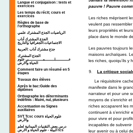
Langue et conjugaison : tests et
pauvre ! Pauvre comme
exercices
Les temps du récit; cours et
exercices
Les riches méprisent le
Règles de base de
veulent pas ressembler à
l'orthographe
leurs propriétés et leur
الرياضيات الجذع المشترك علمي
place dans le monde de
الجذع المشترك آداب
الاجتماعيات:الجغرافيا والتاريخ
Les pauvres toujours le
جذع مشترك آداب :العربية
maisons archaïques. Le v
الجذع المشترك
عـــــــــــلــــــــمــــــــــــي علوم
les riches, quoiqu’ils y
الحياة والارض
Comment faire un résumé en 5
La critique socia
étapes
Travaux des élèves
Le réquisitoire cache u
Après le bac:Guide des
manifeste dans le grand
diplômes
narrateur et pour une s
Orthographe les déterminants
moyens de s’enrichir et 
indéfinis : Maint, nul, plusieurs
riches accaparent les m
Accentuation ou Signes
auxiliaires
continuent à s’enrichir 
SVT Tcsc cours علوم الحياة
pour vivre et pour profi
والأرض
incapables de subvenir
درس بعض التقنيات الميدانية لعلم
البيئة - علوم الحياة و الارض tcs
leur avenir ou à celui d