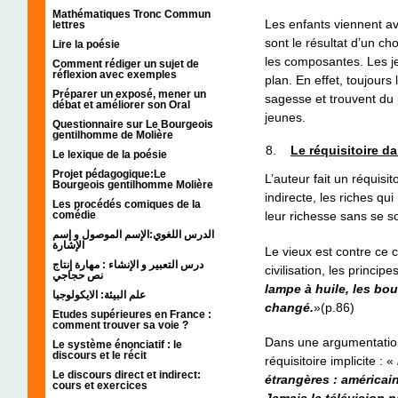
Mathématiques Tronc Commun
Les enfants viennent ave
lettres
sont le résultat d’un ch
Lire la poésie
les composantes. Les je
Comment rédiger un sujet de
réflexion avec exemples
plan. En effet, toujours
Préparer un exposé, mener un
sagesse et trouvent du p
débat et améliorer son Oral
jeunes.
Questionnaire sur Le Bourgeois
gentilhomme de Molière
Le réquisitoire d
Le lexique de la poésie
Projet pédagogique:Le
L’auteur fait un réquisi
Bourgeois gentilhomme Molière
indirecte, les riches qu
Les procédés comiques de la
comédie
leur richesse sans se s
الدرس اللغوي:الإسم الموصول و إسم
الإشارة
Le vieux est contre ce 
درس التعبير و الإنشاء : مهارة إنتاج
civilisation, les principe
نص حجاجي
lampe à huile, les bou
علم البيئة: الايكولوجيا
changé.
»(p.86)
Etudes supérieures en France :
comment trouver sa voie ?
Dans une argumentation 
Le système énonciatif : le
discours et le récit
réquisitoire implicite : «
Le discours direct et indirect:
étrangères : américa
cours et exercices
Jamais la télévision n