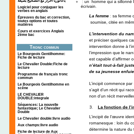
باكالوريا احرار مع التصحيح بصيغة
: un homme qui a sillonné le
écrivain.
Logiciel pour conjuguer les
verbes en anglais
La femme
: sa femme d
Épreuves du bac et correction,
toutes options et toutes
soumise, citée en même
matières
Cours et exercices Anglais
L’intervention du narr
2ème bac
et préciser quelques ca
intervention donne à l’in
Tronc commun
l’impression que le nar
Le Bourgeois Gentilhomme:
Fiche de lecture
est capable d’affirmer o
Le Chevalier Double:Fiche de
n’était tout-à-fait jus
lecture
de sa jeunesse enfuie
Programme de français tronc
commun
L’incipit commence par u
Le Bourgeois Gentilhomme en
scène
s’agit d’un récit qui rac
LE CHEVALIER
non d’un récit merveilleu
DOUBLE:integrale
Séquences: La nouvelle
La fonction de l’i
fantastique; Le Chevalier
Double
L’incipit de l’œuvre ide
Le Chevalier double:livre audio
romanesque : loin du cont
Aux champs:livre audio
détermine la nature du te
Fiche de lecture de Aux