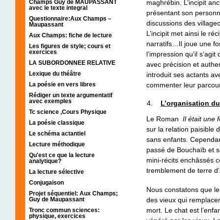
maghrébin. L’incipit anc
Champs Guy de MAUPASSANT
avec le texte integral
présentant son personna
Questionnaire:Aux Champs –
discussions des villageo
Maupassant
L’incipit met ainsi le ré
Aux Champs: fiche de lecture
narratifs…Il joue une f
Les figures de style; cours et
exercices
l’impression qu’il s’agit
LA SUBORDONNEE RELATIVE
avec précision et authen
Lexique du théâtre
introduit ses actants av
commenter leur parcours
La poésie en vers libres
Rédiger un texte argumentatif
avec exemples
L’organisation du
Tc science ,Cours Physique
Le Roman
Il était une
La poésie classique
sur la relation paisible
Le schéma actantiel
sans enfants. Cependant,
Lecture méthodique
passé de Bouchaïb et se
Qu'est ce que la lecture
mini-récits enchâssés c
analytique?
tremblement de terre d
La lecture sélective
Conjugaison
Nous constatons que le
Projet séquentiel: Aux Champs;
Guy de Maupassant
des vieux qui remplacen
mort. Le chat est l’enfa
Tronc commun sciences:
physique, exercices