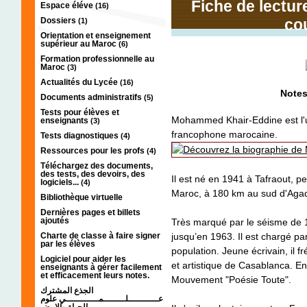
Fiche de lecture
Espace éléve
(16)
Dossiers
co
(1)
Orientation et enseignement
supérieur au Maroc
(6)
Formation professionnelle au
Maroc
(3)
Actualités du Lycée
(16)
Notes 
Documents administratifs
(5)
Tests pour élèves et
Mohammed Khair-Eddine est l'un
enseignants
(3)
francophone marocaine.
Tests diagnostiques
(4)
Ressources pour les profs
(4)
Téléchargez des documents,
des tests, des devoirs, des
Il est né en 1941 à Tafraout, pe
logiciels...
(4)
Maroc, à 180 km au sud d'Agad
Bibliothèque virtuelle
Dernières pages et billets
ajoutés
Très marqué par le séisme de 196
Charte de classe à faire signer
jusqu’en 1963. Il est chargé pa
par les élèves
population. Jeune écrivain, il fr
Logiciel pour aider les
et artistique de Casablanca. En
enseignants à gérer facilement
et efficacement leurs notes.
Mouvement "Poésie Toute".
الجذع المشترك
عـــــــــــلــــــــمــــــــــــي علوم
الحياة والارض