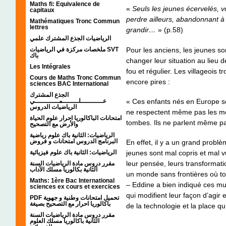
Maths fi: Equivalence de
«
Seuls les jeunes écervelés, vou
capitaux
perdre ailleurs, abandonnant à l
Mathématiques Tronc Commun
lettres
grandir…
» (p.58)
الرياضيات الجذع المشترك علمي
Pour les anciens, les jeunes son
ملخصات مركزة في الرياضيات SVT
باك
changer leur situation au lieu de
Les Intégrales
fou et régulier. Les villageois
Cours de Maths Tronc Commun
encore pires :
sciences BAC International
الجذع المشترك
« Ces enfants nés en Europe sont
عـــــــــــلــــــــمــــــــــــي
الرياضيات الدروس
ne respectent même pas les mor
امتحانات الباكالوريا احرار علوم الحياة
tombes. Ils ne parlent même pa
والأرض مع التصحيح
الرياضيات: الثانية باك علوم رياضية
البرنامج الدروس امتحانات و فروض
En effet, il y a un grand prob
الرياضيات: الثانية باك علوم فيزيائية
jeunes sont mal copris et mal vu
leur pensée, leurs transformati
مقرر دروس مادة الرياضيات السنة
الثانية بكالوريا مسلك الآداب
un monde sans frontières où t
Maths: 1ère Bac International
– Eddine a bien indiqué ces mu
sciences ex cours et exercices
qui modifient leur façon d’agir e
PDF تحميل امتحانات وطنية و جهوية
باكالوريا احرار مع التصحيح بصيغة
de la technologie et la place qu
مقرر دروس مادة الرياضيات السنة
الثانية باكالوريا مسلك العلوم