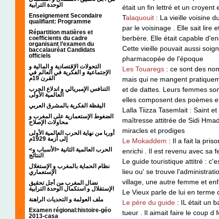
الوحدة الترابية
était un fin lettré et un croyent
Enseignement Secondaire
T
alaquouit
: La vieille voisine 
qualifiant: Programme
par le voisinage . Elle sait lire
Répartition matières et
berbère. Elle était capable d'e
coefficients du cadre
organisant l’examen du
Cette vieille pouvait aussi soign
baccalauréat Candidats
officiels
pharmacopée de l'époque
التحولات الإقتصادية و المالية و
Les Touaregs
: ce sont des no
الإجتماعية و الفكرية في العالم في
القرن 19م
mais qui ne mangent pratiquemen
et de dattes. Leurs femmes sont l
التنافس الإمبريالي و اندلاع الحرب
العالمية الأولى
elles composent des poèmes e
اليقظة الفكرية بالمشرق العربي
Lalla Tiizza Tasemlait : Saint et
الضغوط الإستعمارية على المغرب و
maîtresse attitrée de Sidi Hmad
محاولات الإصلاح
miracles et prodiges
أوربا من نهاية الحرب العالمية الأولى
إلى أزمة 1929م
Le Mokaddem
: Il a fait la pris
<الحرب العالمية الثانية <الأسباب و
enrichi . Il est revenu avec sa
النتائج
Le guide touristique attitré : c'e
نظام الحماية بالمغرب و الإستغلال
lieu ou' se trouve l'administra
الإستعماري
village, une autre femme et enf
نضال المغرب من أجل تحقيق
الإستقلال و استكمال الوحدة الترابية
Le Vieux parle de lui en terme 
ملف العولمة و التحديات الراهنة
Le père du guide
: IL était un 
Examen régional:histoire-géo
tueur . Il aimait faire le coup d 
2013-casa