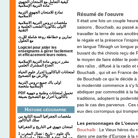
كيفية التعامل مع الامتحان الجهوي
"مادة التربية الإسلامية"
نمادج للامتحان الجهوي التربية
Résumé de l'oeuvre
الاسلامية
Il était une fois un couple heu
ملخصات دروس التربية الاسلامية
الاولى بكالوريا الشعب العلمية و
saisons , Bouchaib, au passé ag
التقنية
travailler la terre de ses ancêt
تمارين و خطاطة روعة شاملة للإرث
le régale et la présence l'inspir
مع الحلول
en langue Tifinagh un longue p
Logiciel pour aider les
enseignants à gérer facilement
buvant du thé chinois reçu de 
et efficacement leurs notes.
le moyen de faire éditer le po
مقرر دروس مادة التربية الإسلامية
الجذع المشترك العلمي
des raîss , diffusé à la radio 
Bouchaib , qui vit en France d
امتحانات الباكالوريا احرار علوم الحياة
والأرض مع التصحيح
de Bouchaib ce qui le décide à l
اولى باك جميع دروس التربية
la modernité commence à s'y fair
الإسلامية ملخصة
abdiquer par commodité à la fa
PDF تحميل امتحانات وطنية و جهوية
باكالوريا احرار مع التصحيح بصيغة
traditions, adoptent la podernit
pas le cas des parvenus . Ces d
Histoire géographie
eux des corrompus qui trompent 
ملخصات الجغرافيا السنة الثانية من
سلك الباكالور
Les personnages de L'oeuvr
امتحان جهوي في التاريخ و الجغرافيا
Bouchaîb
: Le Vieux héros du r
1 باك علوم – تاريخ : نضال المغرب
dans une partie d'Europe à la re
من أجل تحقيق الاستقلال و استكمال