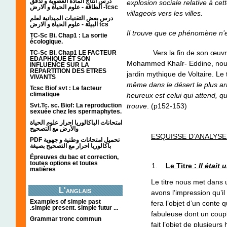
درس انتاج المادة العضوية و تدفق
explosion sociale relative à cett
الطاقة - علوم الحياة و الارض -tcsc
villageois vers les villes.
درس بعض التقنيات الميدانية لعلم
البيئة - علوم الحياة و الارض tcs
Il trouve que ce phénomène n’
TC-Sc Bi. Chap1 : La sortie
écologique.
Vers la fin de son œuvr
TC-Sc Bi. Chap1 LE FACTEUR
EDAPHIQUE ET SON
Mohammed Khaïr- Eddine, nous i
INFLUENCE SUR LA
REPARTITION DES ETRES
jardin mythique de Voltaire. Le 
VIVANTS
même dans le désert le plus arid
Tcsc Biof svt : Le facteur
climatique
heureux est celui qui attend, qui 
Svt.Tc. sc. Biof: La reproduction
trouve
. (p152-153)
sexuée chez les spermaphytes.
امتحانات الباكالوريا احرار علوم الحياة
والأرض مع التصحيح
ESQUISSE D’ANALYS
PDF تحميل امتحانات وطنية و جهوية
باكالوريا احرار مع التصحيح بصيغة
Épreuves du bac et correction,
toutes options et toutes
Le Titre :
Il était
matières
Le titre nous met dans 
L'anglais
avons l’impression qu’il
Examples of simple past
fera l’objet d’un conte 
.simple present. simple futur ...
fabuleuse dont un couple
Grammar tronc commun
fait l’objet de plusieurs