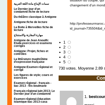
situation du couple, qui
سمات الإبداع مادة اللغة العربية
changement d’un monde 
Le Dernier jour d'un
condamné:fiche de lecture
Du théâtre classique à Antigone
Antigone:fiche de lecture
http://professeurmaroc
La Boite à Merveilles fiche de
id_journal=735504&id
lecture
مهارة المقارنة والاستنتاج
Antigone de Jean Anouilh:
1
Etude,exercices et examens
corrigés
2
Antigone: Projet, fiches et
3
contrôles
4
La littérature maghrébine
5
d'expression française
Antigone:Examen régional et
730
votes. Moyenne
2.89
s
corrigé
Les figures de style; cours et
Com
exercices
Examen régional - français -
bac 2013 - fès-boulmane
Français:régional juin 2013; Le
Dernier jour d'un condamné
1.
bestcour
Examen régional-éducation
islamique-bac 2013-casa