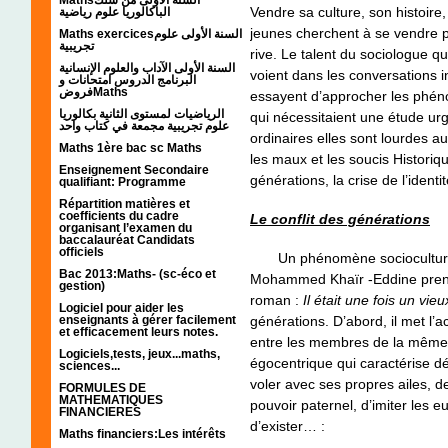
Vendre sa culture, son histoire,
الباكالوريا علوم رياضية
jeunes cherchent à se vendre po
Maths exercicesالسنة الأولى علوم
تجريبية
rive. Le talent du sociologue qu
السنة الأولى الآداب والعلوم الإنسانية
voient dans les conversations int
البرنامج الدروس امتحانات و
فروضMaths
essayent d’approcher les phénom
الرياضيات لمستوى الثانية بكالوريا
qui nécessitaient une étude u
علوم تجريبية مجمعة في كتاب واحد
ordinaires elles sont lourdes au
Maths 1ère bac sc Maths
les maux et les soucis Historiqu
Enseignement Secondaire
générations, la crise de l’identi
qualifiant: Programme
Répartition matières et
coefficients du cadre
Le conflit des générations
organisant l’examen du
baccalauréat Candidats
officiels
Un phénomène socioculturel 
Bac 2013:Maths- (sc-éco et
Mohammed Khaïr -Eddine prend
gestion)
roman :
Il était une fois un vi
Logiciel pour aider les
enseignants à gérer facilement
générations. D’abord, il met l’a
et efficacement leurs notes.
entre les membres de la même fa
Logiciels,tests, jeux...maths,
égocentrique qui caractérise d
sciences...
voler avec ses propres ailes, de 
FORMULES DE
MATHEMATIQUES
pouvoir paternel, d’imiter les 
FINANCIERES
d’exister… :
Maths financiers:Les intérêts