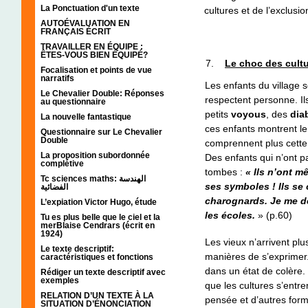
La Ponctuation d'un texte
cultures et de l’exclusio
AUTOÉVALUATION EN
FRANÇAIS ÉCRIT
TRAVAILLER EN ÉQUIPE :
ÊTES-VOUS BIEN ÉQUIPÉ?
Le choc des cultu
Focalisation et points de vue
narratifs
Les enfants du village 
Le Chevalier Double: Réponses
respectent personne. Il
au questionnaire
petits
voyous
, des
dia
La nouvelle fantastique
ces enfants montrent le
Questionnaire sur Le Chevalier
Double
comprennent plus cette 
La proposition subordonnée
Des enfants qui n’ont pa
complétive
tombes :
« Ils n’ont m
Tc sciences maths: الهندسة
ses symboles ! Ils se
الفضائية
charognards. Je me d
L’expiation Victor Hugo, étude
les écoles.
» (p.60)
Tu es plus belle que le ciel et la
merBlaise Cendrars (écrit en
1924)
Les vieux n’arrivent plu
Le texte descriptif:
manières de s’exprimer.
caractéristiques et fonctions
dans un état de colère.
Rédiger un texte descriptif avec
exemples
que les cultures s’entr
RELATION D’UN TEXTE À LA
pensée et d’autres form
SITUATION D’ÉNONCIATION