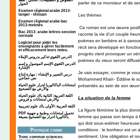
parler de ce monsieur et de ses
الحوار
Examen régional:arabe 2013-
tanger - tétouan
Les thèmes
Examen régional arabe-bac
2013-meknès
Ce roman est une œuvre posthu
Bac 2013: arabe lettres-session
raconte la vie d’un couple
heur
normale
poèmes en berbère et à savourer
Logiciel pour aider les
enseignants à gérer facilement
récit sera développé en foncti
et efficacement leurs notes.
progrès vient provoquer un vér
الدرس اللغوي:تذكير بدروس الإملاء
poèmes du vieux seront diffusé
الدرس اللغوي:الإسم الموصول و إسم
الإشارة
Je vais essayer, comme je vous 
درس التعبير و الإنشاء : مهارة إنتاج
نص حجاجي
Mohammed Khaïr- Eddine le soci
امتحانات الباكالوريا احرار علوم الحياة
présentés au sein de son œuvr
والأرض مع التصحيح
اللغة العربية: الثانية باك علوم الحياة
La situation de la femme
والارض امتحانات و فروض
اللغة العربية: الأولى باك علوم تجريبية
La figure féminine la plus domi
PDF تحميل امتحانات وطنية و جهوية
femme qui passe son temps à f
باكالوريا احرار مع التصحيح بصيغة
qui doit sous-estimer heureuse 
Physique chimie
conditions : le bonheur est un
sentiment. Une obligation et no
Tronc commun sciences: