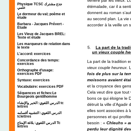
vénéré par les vieux. L
Physique TCSC جذع مشترك
étémalade, car il a sent
علمي
donnent au roman s’aut
Le dormeur du val; poème et
étude
au second plan. La vie 
Barbara - Jacques Prévert -
accorder à la veille un
Etude
Les Vieux de Jacques BREL:
Texte et étude
Les marqueurs de relation dans
La part de la trad
le texte
un vieux couple h
L'accord: exercices
Concordance des temps:
La part de la tradition
exercices
vieux couple heureux
. 
Orthographe d’usage:
fois de plus sur la ter
exercices PDF
moissons avaient éta
Syntaxe: exercices
et la croyance des gens
Vocabulaire: exercices PDF
Cela veut dire que tout 
Séquences et fiches:Le
Bourgeois gentilhomme
bons ce qui éloigne le 
الدرس اللغوي: الخبر والإنشاء tc
détruit la ville d’Agadir
lettres
elles sont associées à 
الدرس اللغوي: التشبيه أقسامه
personnes et qui profite
tclettres
besoin : «
Chleuhs » au
الدرس اللغوي: بلاغة الإمتاع Tc
lettres
perdu leur dignité dev