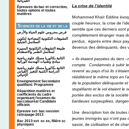
الفيزيائية
La crise de l’identité
Épreuves du bac et correction,
toutes options et toutes
matières
Mohammed Khaïr Eddine évoq
couple heureux
, la crise de l’
Sciences de la vie et de la
semble que ces derniers sont 
terre
فرض محروس علوم الحياة والأرض
complètement étranger mais dont
التشوهات التكتونیة المصاحبة لتكوین
perdus, égarés entre deux pays,
السلاسل الجبلیة
devenus des délinquants, des v
طبيعة التشوهات التكتونية المميزة
لسلاسل الطمر والاصطدام
الثانية بكالوريا مسلك علوم رياضية
«
Ils étaient passées du tier
مبادئ وتقنيات الهندسة الوراثية
compte. Condamnés à subir leu
الثانية بكالوريا مسلك علوم رياضية
revenir au pays d’où ils s’étaie
الدراسة الكمية للتغير :القياس
الإحيائي
rééditèrent le même topo en l’am
Enseignement Secondaire
de la population délinquante et
qualifiant: Programme
stupéfiants et le vol étaient le 
Répartition matières et
coefficients du cadre
portée des exclus de la société 
organisant l’examen du
banlieues surpeuplées, dangere
baccalauréat Candidats
officiels
Epreuve svt- bac-session
Une description loin de toutes i
rattrapage-2013
jeunes immigrés qui n’ont pas
Bac 2013:svt -sc ex, filière sc
savoir, de civilisation et de c
physiques