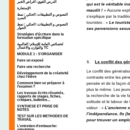
الدرس الغوي: أغراض الخبر
qui est le véritable ins
الإستعارة
maudit !
» Aucune expli
النصوص و التطبيقات: الحكي : نمط
s’explique par la traditi
السرد
touristes : «
Le tourist
النصوص و التطبيقات: الحكي : نمط
الحوار
ses perversions sexu
Stratégies d'écriture dans la
formation spécifique
لخصائص العامة للإسلام: العالمية
والتوازن والاعتدال TC
MODULE 1 : S'ORGANISER
Faire un exposé
Le conflit des g
Faire une recherche
Le conflit des générati
Développement de la créativité
chez l'élève
contraste entre les père
Comment bien se préparer à
pensée et de la façon de
l’examen ?
plus le même. Les jeunes
Les travaux écrits:résumés,
la recherche de la vie f
rapports de stages, fiches,
critiques, bulletins...
solitude et le labour d
SYNTHESE ET PRISE DE
valeur : «
L’ancienne s
NOTES
l’indépendance. Ils (l
TEST SUR LES METHODES DE
TRAVAIL
pour trouver un empl
L'entretien d'embauche:
simulation