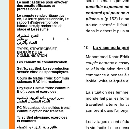
seuls les malins peuven
Le mail : astuces pour envoyer
des emails efficaces et
possible explosion s
professionnels
endormi qui peut se ré
Le compte rendu critique , Le
pièces
.
» (p.152) Le na
cv, ,La lettre professionnelle, Le
rapport d'intervention ,de
trouve insensée. Il faut
laboratoire,de recherche,de
stage et Le résumé
dans le désert le plus a
الجذع المشترك
عـــــــــــلــــــــمــــــــــــي علوم
الحياة والارض
La visée ou la po
TYPES, STRATÉGIES ET
ENJEUX DE LA
COMMUNICATION
Mohammed Khaïr-Eddin
Les canaux de communication
couple heureux
a essay
relief la situation des v
Svt.Tc. sc. Biof: La reproduction
sexuée chez les spermaphytes.
commence à penser à ce
Cours de Maths Tronc Commun
isolée, voire reléguée 
sciences BAC International
Physique Chimie tronc commun
Biof; cours et exercices
La situation des femmes
مقرر دروس مادة التربية الإسلامية
monde fait par les ho
الجذع المشترك العلمي
travaillent la terre, fon
PC Mecanique des solides tronc
sombrent dans l’anonyma
commun option bac francais
Tc sc Biof physique: exercices
et examens
Les villageois sont sédu
وثائق مادة الفيزياء و الكيمياء
la vie facile. Ils ne pen