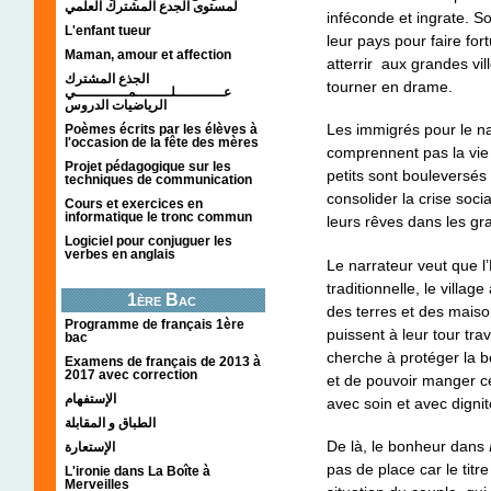
لمستوى الجدع المشترك العلمي
inféconde et ingrate. Soi
L'enfant tueur
leur pays pour faire fort
Maman, amour et affection
atterrir aux grandes vill
الجذع المشترك
tourner en drame.
عـــــــــــلــــــــمــــــــــــي
الرياضيات الدروس
Les immigrés pour le nar
Poèmes écrits par les élèves à
l'occasion de la fête des mères
comprennent pas la vie 
Projet pédagogique sur les
petits sont bouleversés 
techniques de communication
consolider la crise soci
Cours et exercices en
informatique le tronc commun
leurs rêves dans les gr
Logiciel pour conjuguer les
verbes en anglais
Le narrateur veut que l’
traditionnelle, le villa
1ère Bac
des terres et des maison
Programme de français 1ère
puissent à leur tour trav
bac
cherche à protéger la be
Examens de français de 2013 à
2017 avec correction
et de pouvoir manger ce
الإستفهام
avec soin et avec dignit
الطباق و المقابلة
De là, le bonheur dans
الإستعارة
pas de place car le titr
L'ironie dans La Boîte à
Merveilles