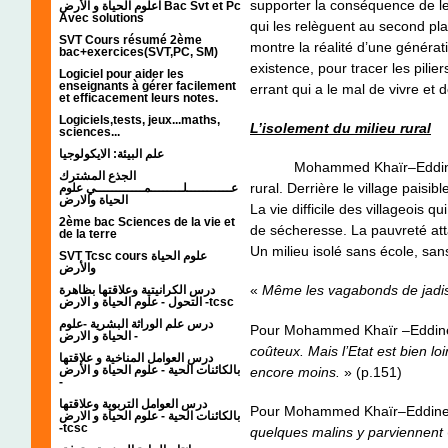
supporter la conséquence de leur
اعلوم الحياة و الأرض Bac Svt et Pc
Avec solutions
qui les relèguent au second pla
SVT Cours résumé 2ème
montre la réalité d’une générat
bac+exercices(SVT,PC, SM)
existence, pour tracer les pili
Logiciel pour aider les
enseignants à gérer facilement
errant qui a le mal de vivre et 
et efficacement leurs notes.
Logiciels,tests, jeux...maths,
L’isolement du milieu rural
sciences...
علم البيئة: الايكولوجيا
Mohammed Khaïr–Eddine n’oub
الجذع المشترك
rural. Derrière le village paisib
عـــــــــــلــــــــمــــــــــــي علوم
الحياة والارض
La vie difficile des villageois 
2ème bac Sciences de la vie et
de sécheresse. La pauvreté atta
de la terre
Un milieu isolé sans école, sa
SVT Tcsc cours علوم الحياة
والأرض
«
Même les vagabonds de jadis 
درس الكرانيتية وعلاقتها بظاهرة
التحول - علوم الحياة و الارض -tcsc
درس علم الوراثة البشرية -علوم
Pour Mohammed Khaïr –Eddin
الحياة و الارض -
coûteux. Mais l’Etat est bien loi
درس العوامل المناخية و علاقتها
بالكائنات الحية - علوم الحياة و الأرض
encore moins.
» (p.151)
-
درس العوامل التربوية وعلاقتها
Pour Mohammed Khaïr–Eddin
بالكائنات الحية - علوم الحياة و الارض
-tcsc
quelques malins y parviennent