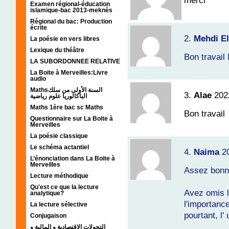
merci
Examen régional-éducation
islamique-bac 2013-meknès
Régional du bac: Production
écrite
2.
Mehdi El
La poésie en vers libres
Lexique du théâtre
Bon travail
LA SUBORDONNEE RELATIVE
La Boite à Merveilles:Livre
audio
Mathsالسنة الأولى من سلك
3.
Alae
202
الباكالوريا علوم رياضية
Maths 1ère bac sc Maths
Bon travail
Questionnaire sur La Boite à
Merveilles
La poésie classique
Le schéma actantiel
4.
Naima
2
L’énonciation dans La Boite à
Merveilles
Assez bonn
Lecture méthodique
Qu'est ce que la lecture
Avez omis l
analytique?
l'importance
La lecture sélective
pourtant, l'
Conjugaison
التحولات الإقتصادية و المالية و