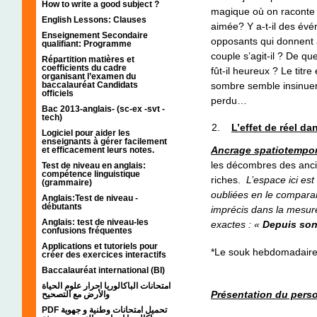
How to write a good subject ?
magique où on raconte l
English Lessons: Clauses
aimée? Y a-t-il des évé
Enseignement Secondaire
opposants qui donnent 
qualifiant: Programme
couple s’agit-il ? De 
Répartition matières et
coefficients du cadre
fût-il heureux ? Le titr
organisant l’examen du
baccalauréat Candidats
sombre semble insinuer
officiels
perdu…
Bac 2013-anglais- (sc-ex -svt -
tech)
L’effet de réel da
Logiciel pour aider les
enseignants à gérer facilement
Ancrage spatiotempor
et efficacement leurs notes.
les décombres des anc
Test de niveau en anglais:
compétence linguistique
riches.
L’espace ici es
(grammaire)
oubliées en le compara
Anglais:Test de niveau -
débutants
imprécis dans la mesur
Anglais: test de niveau-les
exactes : «
Depuis son
confusions fréquentes
Applications et tutoriels pour
*Le souk hebdomadaire
créer des exercices interactifs
Baccalauréat international (BI)
امتحانات الباكالوريا احرار علوم الحياة
Présentation du pers
والأرض مع التصحيح
PDF تحميل امتحانات وطنية و جهوية