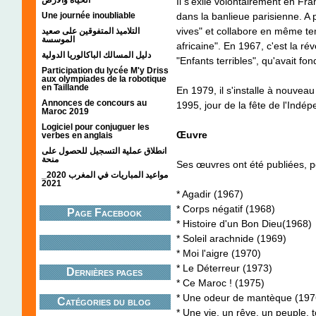
Il s'exile volontairement en Fra
Une journée inoubliable
dans la banlieue parisienne. A p
vives" et collabore en même te
التلاميذ المتفوقين على صعيد
الموسسة
africaine". En 1967, c'est la ré
دليل المسالك الباكالوريا الدولية
"Enfants terribles", qu'avait f
Participation du lycée M'y Driss
aux olympiades de la robotique
en Taillande
En 1979, il s'installe à nouve
Annonces de concours au
1995, jour de la fête de l'Ind
Maroc 2019
Logiciel pour conjuguer les
Œuvre
verbes en anglais
انطلاق عملية التسجيل للحصول على
منحة
Ses œuvres ont été publiées, po
مواعيد المباريات في المغرب 2020_
2021
* Agadir (1967)
* Corps négatif (1968)
Page Facebook
* Histoire d'un Bon Dieu(1968)
* Soleil arachnide (1969)
* Moi l'aigre (1970)
* Le Déterreur (1973)
Dernières pages
* Ce Maroc ! (1975)
* Une odeur de mantèque (197
Catégories du blog
* Une vie, un rêve, un peuple, 