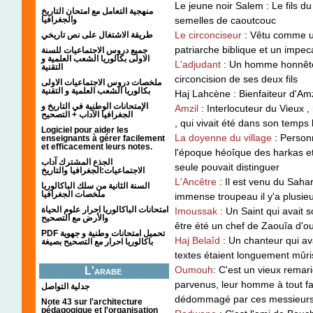
Le jeune noir Salem : Le fils du
منهجية التعامل مع امتحان التاريخ
semelles de caoutcouc
والجغرافيا
Le circonciseur
: Vêtu comme un
طريقة الاشتغال على نص تاريخي
patriarche biblique et un impe
جميع دروس الاجتماعيات للسنة
الاولى بكالوريا الشعب العلمية و
L'adjudant
: Un homme honnête et
التقنية
circoncision de ses deux fils
ملخصات دروس الاجتماعيات الاولى
بكالوريا الشعب العلمية و التقنية
Haj Lahcène : Bienfaiteur d'Amz
الإمتحانات الوطنية في التاريخ و
Amzil
: Interlocuteur du Vieux 
الجغرافيا الآداب + التصحيح
, qui vivait été dans son temps 
Logiciel pour aider les
La doyenne du village
: Personn
enseignants à gérer facilement
et efficacement leurs notes.
l'époque héoîque des harkas et 
الجذع المشترك آداب
seule pouvait distinguer
الاجتماعيات:الجغرافيا والتاريخ
L'Ancêtre
: Il est venu du Sahara
السنة الثانية من سلك الباكالوريا
ملخصات الجغرافيا
immense troupeau il y'a plusieu
امتحانات الباكالوريا احرار علوم الحياة
Imoussak
: Un Saint qui avait 
والأرض مع التصحيح
être été un chef de Zaouîa d'ou
PDF تحميل امتحانات وطنية و جهوية
Haj Belaîd
: Un chanteur qui av
باكالوريا احرار مع التصحيح بصيغة
textes étaient longuement mûri
Oumouh
: C'est un vieux remari
L'arabe
parvenus, leur homme à tout fai
جدلية التواصل
dédommagé par ces messieurs s
Note 43 sur l'architecture
pédagogique et l'organisation