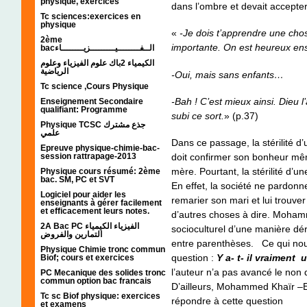
physique, exercices
dans l’ombre et devait accepter
Tc sciences:exercices en
physique
«
-Je dois t’apprendre une cho
2ème
importante. On est heureux ens
bacالــفــــــــيـــــــــزيــــــــاء
الكيمياء 2باك علوم الفيزياء وعلوم
الرياضية
-Oui, mais sans enfants…
Tc science ,Cours Physique
-Bah ! C’est mieux ainsi. Dieu l
Enseignement Secondaire
qualifiant: Programme
subi ce sort.
» (p.37)
Physique TCSC جذع مشترك
علمي
Dans ce passage, la stérilité d
Epreuve physique-chimie-bac-
session rattrapage-2013
doit confirmer son bonheur mêm
mère. Pourtant, la stérilité d’
Physique cours résumé: 2ème
bac. SM, PC et SVT
En effet, la société ne pardon
Logiciel pour aider les
remarier son mari et lui trouv
enseignants à gérer facilement
et efficacement leurs notes.
d’autres choses à dire. Moham
2A Bac PC الفيزياء الكيمياء
socioculturel d’une manière dér
التمارين والفروض
entre parenthèses. Ce qui nous
Physique Chimie tronc commun
question :
Y a- t- il vraiment
Biof; cours et exercices
l’auteur n’a pas avancé le non 
PC Mecanique des solides tronc
commun option bac francais
D’ailleurs, Mohammed Khaïr –E
Tc sc Biof physique: exercices
répondre à cette question
et examens