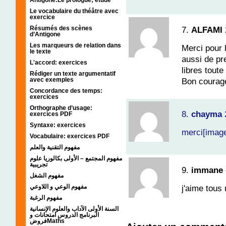
Le vocabulaire du théâtre avec
exercice
Résumés des scènes
7.
ALFAMI
d’Antigone
Les marqueurs de relation dans
Merci pour 
le texte
aussi de pr
L'accord: exercices
libres toute
Rédiger un texte argumentatif
avec exemples
Bon courag
Concordance des temps:
exercices
Orthographe d’usage:
8.
chayma
exercices PDF
Syntaxe: exercices
merci[imag
Vocabulaire: exercices PDF
مفهوم التقنية والعلم
مفهوم المجتمع – الأولى بكالوريا علوم
تجريبية
9.
immane e
مفهوم الشغل
مفهوم الوعي و اللاوعي
j'aime tous 
مفهوم الرغبة
السنة الأولى الآداب والعلوم الإنسانية
البرنامج الدروس امتحانات و
فروضMaths