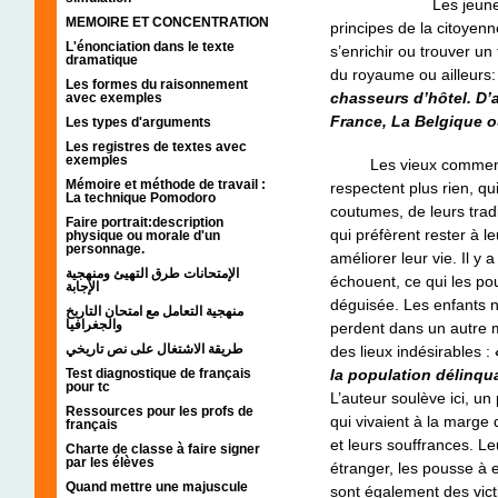
Les jeunes ne croie
MEMOIRE ET CONCENTRATION
principes de la citoyenn
L'énonciation dans le texte
s’enrichir ou trouver un
dramatique
du royaume ou ailleurs
Les formes du raisonnement
chasseurs d’hôtel. D’a
avec exemples
France, La Belgique o
Les types d'arguments
Les registres de textes avec
exemples
Les vieux commencère
Mémoire et méthode de travail :
respectent plus rien, qui
La technique Pomodoro
coutumes, de leurs tradit
Faire portrait:description
qui préfèrent rester à l
physique ou morale d'un
personnage.
améliorer leur vie. Il y 
الإمتحانات طرق التهيئ ومنهجية
échouent, ce qui les p
الإجابة
déguisée. Les enfants n
منهجية التعامل مع امتحان التاريخ
والجغرافيا
perdent dans un autre mo
طريقة الاشتغال على نص تاريخي
des lieux indésirables :
Test diagnostique de français
la population délinqu
pour tc
L’auteur soulève ici, u
Ressources pour les profs de
qui vivaient à la marge
français
et leurs souffrances. L
Charte de classe à faire signer
par les élèves
étranger, les pousse à e
Quand mettre une majuscule
sont également des vict