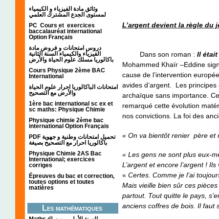
وثائق مادة الفيزياء و الكيمياء
لمستوى الجدع المشترك العلمي
L’argent devient la règle du 
PC Cours et exercices
baccalauréat international
Option Français
دروس امتحانات و فروض مادة
الفيزياء والكيمياء السنة الثانية
Dans son roman :
Il éta
باكالوريا مسلك علوم الحياة والأرض
Mohammed Khaïr –Eddine signal
Cours Physique 2ème BAC
cause de l’intervention europé
International
avides d’argent. Les principe
امتحانات الباكالوريا احرار علوم الحياة
والأرض مع التصحيح
archaïque sans importance. Ce
1ère bac international sc ex et
remarqué cette évolution matéri
sc maths: Physique Chimie
nos convictions. La foi des an
Physique chimie 2ème bac
international Option Français
«
On va bientôt renier père et 
PDF تحميل امتحانات وطنية و جهوية
باكالوريا احرار مع التصحيح بصيغة
Physique Chimie 2AS Bac
« Les gens ne sont plus eux-mê
International; exercices
L’argent et encore l’argent ! Il
corriges
«
Certes. Comme je l’ai toujour
Épreuves du bac et correction,
toutes options et toutes
Mais vieille bien sûr ces pièces 
matières
partout. Tout quitte le pays, 
anciens coffres de bois. Il fa
Les mathématiques
Mathsالسنة الأولى من سلك