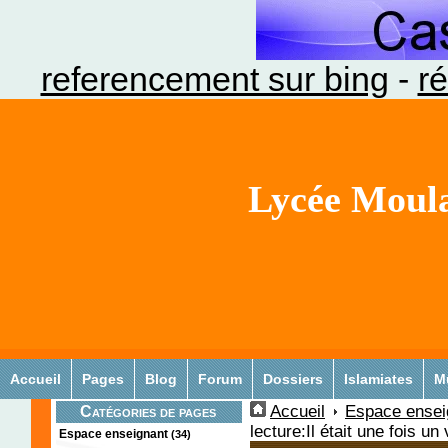
referencement sur bing
-
ré
Lycée Moula
Accueil
Pages
Blog
Forum
Dossiers
Islamiates
M
Accueil
Espace ensei
Catégories de pages
lecture:Il était une fois u
Espace enseignant
(34)