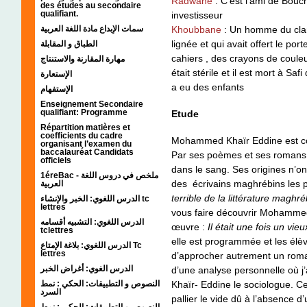
Radwane
: C'est l'ami de Bouc
des études au secondaire
qualifiant.
investisseur
Khoubbane
: Un homme du clan 
سمات الإبداع مادة اللغة العربية
lignée et qui avait offert le por
الطباق و المقابلة
cahiers , des crayons de couleur 
مهارة المقارنة والاستنتاج
était stérile et il est mort à Sa
الإستعارة
a eu des enfants
الإستفهام
Enseignement Secondaire
qualifiant: Programme
Etude
Répartition matières et
coefficients du cadre
Mohammed Khaïr Eddine est conn
organisant l’examen du
baccalauréat Candidats
Par ses poèmes et ses romans 
officiels
dans le sang. Ses origines n’o
1éreBac - ملخص في دروس اللغة
des écrivains maghrébins les 
العربية
terrible de la littérature maghr
الدرس اللغوي: الخبر والإنشاء tc
lettres
vous faire découvrir Mohamme
الدرس اللغوي: التشبيه أقسامه
œuvre :
Il était une fois un vi
tclettres
elle est programmée et les élèv
الدرس اللغوي: بلاغة الإمتاع Tc
lettres
d’approcher autrement un roman q
الدرس الغوي: أغراض الخبر
d’une analyse personnelle où j’
النصوص و التطبيقات: الحكي : نمط
Khaïr- Eddine le sociologue. Ce 
السرد
pallier le vide dû à l’absence d
النصوص و التطبيقات: الحكي : نمط