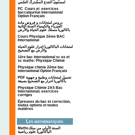
لمستوى الجدع المشترك العلمي
PC Cours et exercices
baccalauréat international
Option Français
دروس امتحانات و فروض مادة
الفيزياء والكيمياء السنة الثانية
باكالوريا مسلك علوم الحياة والأرض
Cours Physique 2ème BAC
International
امتحانات الباكالوريا احرار علوم الحياة
والأرض مع التصحيح
1ère bac international sc ex et
sc maths: Physique Chimie
Physique chimie 2ème bac
international Option Français
PDF تحميل امتحانات وطنية و جهوية
باكالوريا احرار مع التصحيح بصيغة
Physique Chimie 2AS Bac
International; exercices
corriges
Épreuves du bac et correction,
toutes options et toutes
matières
Les mathématiques
Mathsالسنة الأولى من سلك
الباكالوريا علوم رياضية