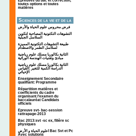
Épreuves du bac et correction,
toutes options et toutes
matières
Sciences de la vie et de la
terre
فرض محروس علوم الحياة والأرض
التشوهات التكتونیة المصاحبة لتكوین
السلاسل الجبلیة
طبيعة التشوهات التكتونية المميزة
لسلاسل الطمر والاصطدام
الثانية بكالوريا مسلك علوم رياضية
مبادئ وتقنيات الهندسة الوراثية
الثانية بكالوريا مسلك علوم رياضية
الدراسة الكمية للتغير :القياس
الإحيائي
Enseignement Secondaire
qualifiant: Programme
Répartition matières et
coefficients du cadre
organisant l’examen du
baccalauréat Candidats
officiels
Epreuve svt- bac-session
rattrapage-2013
Bac 2013:svt -sc ex, filière sc
physiques
اعلوم الحياة و الأرض Bac Svt et Pc
Avec solutions