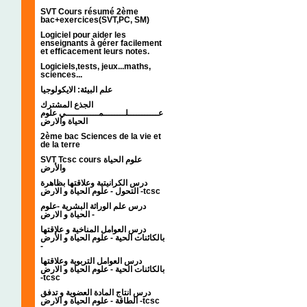
SVT Cours résumé 2ème
bac+exercices(SVT,PC, SM)
Logiciel pour aider les
enseignants à gérer facilement
et efficacement leurs notes.
Logiciels,tests, jeux...maths,
sciences...
علم البيئة: الايكولوجيا
الجذع المشترك
عـــــــــــلــــــــمــــــــــــي علوم
الحياة والارض
2ème bac Sciences de la vie et
de la terre
SVT Tcsc cours علوم الحياة
والأرض
درس الكرانيتية وعلاقتها بظاهرة
التحول - علوم الحياة و الارض -tcsc
درس علم الوراثة البشرية -علوم
الحياة و الارض -
درس العوامل المناخية و علاقتها
بالكائنات الحية - علوم الحياة و الأرض
-
درس العوامل التربوية وعلاقتها
بالكائنات الحية - علوم الحياة و الارض
-tcsc
درس انتاج المادة العضوية و تدفق
الطاقة - علوم الحياة و الارض -tcsc