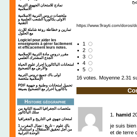
يح
نمادج للامتحان الجهوي التربية
الاسلامية
ملخصات دروس التربية الاسلامية
الاولى بكالوريا الشعب العلمية و
التقنية
https://www.9rayti.com/doro
تمارين و خطاطة روعة شاملة للإرث
مع الحلول
Logiciel pour aider les
1
enseignants à gérer facilement
et efficacement leurs notes.
2
مقرر دروس مادة التربية الإسلامية
3
الجذع المشترك العلمي
4
امتحانات الباكالوريا احرار علوم الحياة
والأرض مع التصحيح
5
اولى باك جميع دروس التربية
16
votes. Moyenne
2.31
su
الإسلامية ملخصة
PDF تحميل امتحانات وطنية و جهوية
باكالوريا احرار مع التصحيح بصيغة
Co
Histoire géographie
ملخصات الجغرافيا السنة الثانية من
سلك الباكالور
1.
hamid
2
امتحان جهوي في التاريخ و الجغرافيا
je suis bien
1 باك علوم – تاريخ : نضال المغرب
من أجل تحقيق الاستقلال و استكمال
et de terre 
الوحدة الترابية