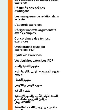
exercice
Résumés des scènes
d’Antigone
Les marqueurs de relation dans
le texte
L'accord: exercices
Rédiger un texte argumentatif
avec exemples
Concordance des temps:
exercices
Orthographe d’usage:
exercices PDF
Syntaxe: exercices
Vocabulaire: exercices PDF
مفهوم التقنية والعلم
مفهوم المجتمع – الأولى بكالوريا علوم
تجريبية
مفهوم الشغل
مفهوم الوعي و اللاوعي
مفهوم الرغبة
السنة الأولى الآداب والعلوم الإنسانية
البرنامج الدروس امتحانات و
فروضMaths
1éreBac - ملخص في دروس اللغة