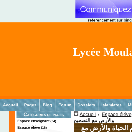
referencement sur bing
Lycée Moula
Accueil
Pages
Blog
Forum
Dossiers
Islamiates
M
Accueil
Espace éléve
Catégories de pages
والأرض مع التصحيح
Espace enseignant
(34)
م الحياة والأرض مع
Espace éléve
(16)