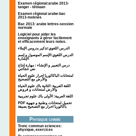
Examen régional:arabe 2013-
tanger - tétouan
Examen régional arabe-bac
2013-meknès
Bac 2013: arabe lettres-session
normale
Logiciel pour aider les
enseignants à gérer facilement
et efficacement leurs notes.
الدرس اللغوي:تذكير بدروس الإملاء
الدرس اللغوي:الإسم الموصول و إسم
الإشارة
درس التعبير و الإنشاء : مهارة إنتاج
نص حجاجي
امتحانات الباكالوريا احرار علوم الحياة
والأرض مع التصحيح
اللغة العربية: الثانية باك علوم الحياة
والارض امتحانات و فروض
اللغة العربية: الأولى باك علوم تجريبية
PDF تحميل امتحانات وطنية و جهوية
باكالوريا احرار مع التصحيح بصيغة
Physique chimie
Tronc commun sciences:
physique, exercices