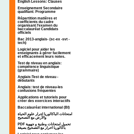
English Lessons: Clauses
Enseignement Secondaire
qualifiant: Programme
Répartition matières et
coefficients du cadre
organisant l’examen du
baccalauréat Candidats
officiels
Bac 2013-anglais- (sc-ex -svt -
tech)
Logiciel pour aider les
enseignants à gérer facilement
et efficacement leurs notes.
Test de niveau en anglais:
compétence linguistique
(grammaire)
Anglais:Test de niveau -
débutants
Anglais: test de niveau-les
confusions fréquentes
Applications et tutoriels pour
créer des exercices interactifs
Baccalauréat international (BI)
امتحانات الباكالوريا احرار علوم الحياة
والأرض مع التصحيح
PDF تحميل امتحانات وطنية و جهوية
باكالوريا احرار مع التصحيح بصيغة