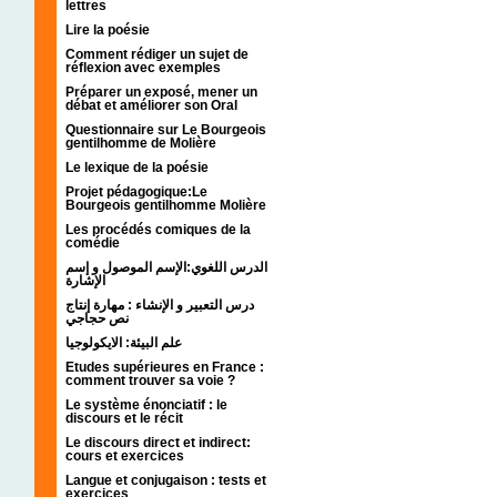
lettres
Lire la poésie
Comment rédiger un sujet de
réflexion avec exemples
Préparer un exposé, mener un
débat et améliorer son Oral
Questionnaire sur Le Bourgeois
gentilhomme de Molière
Le lexique de la poésie
Projet pédagogique:Le
Bourgeois gentilhomme Molière
Les procédés comiques de la
comédie
الدرس اللغوي:الإسم الموصول و إسم
الإشارة
درس التعبير و الإنشاء : مهارة إنتاج
نص حجاجي
علم البيئة: الايكولوجيا
Etudes supérieures en France :
comment trouver sa voie ?
Le système énonciatif : le
discours et le récit
Le discours direct et indirect:
cours et exercices
Langue et conjugaison : tests et
exercices