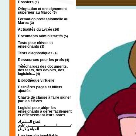
Dossiers
(1)
Orientation et enseignement
supérieur au Maroc
(6)
Formation professionnelle au
Maroc
(3)
Actualités du Lycée
(16)
Documents administratifs
(5)
Tests pour élèves et
enseignants
(3)
Tests diagnostiques
(4)
Ressources pour les profs
(4)
Téléchargez des documents,
des tests, des devoirs, des
logiciels...
(4)
Bibliothèque virtuelle
Dernières pages et billets
ajoutés
Charte de classe à faire signer
par les élèves
Logiciel pour aider les
enseignants à gérer facilement
et efficacement leurs notes.
الجذع المشترك
عـــــــــــلــــــــمــــــــــــي علوم
الحياة والارض
Une journée inoubliable