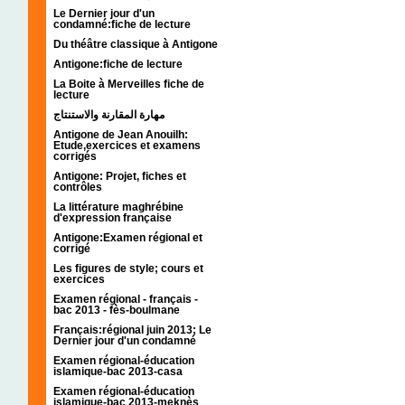
Le Dernier jour d'un
condamné:fiche de lecture
Du théâtre classique à Antigone
Antigone:fiche de lecture
La Boite à Merveilles fiche de
lecture
مهارة المقارنة والاستنتاج
Antigone de Jean Anouilh:
Etude,exercices et examens
corrigés
Antigone: Projet, fiches et
contrôles
La littérature maghrébine
d'expression française
Antigone:Examen régional et
corrigé
Les figures de style; cours et
exercices
Examen régional - français -
bac 2013 - fès-boulmane
Français:régional juin 2013; Le
Dernier jour d'un condamné
Examen régional-éducation
islamique-bac 2013-casa
Examen régional-éducation
islamique-bac 2013-meknès