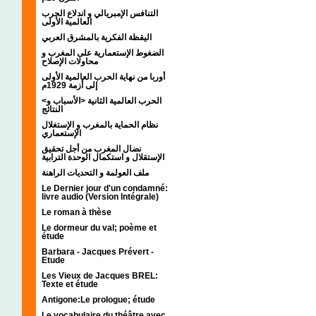
التنافس الإمبريالي و اندلاع الحرب
العالمية الأولى
اليقظة الفكرية بالمشرق العربي
الضغوط الإستعمارية على المغرب و
محاولات الإصلاح
أوربا من نهاية الحرب العالمية الأولى
إلى أزمة 1929م
<الحرب العالمية الثانية <الأسباب و
النتائج
نظام الحماية بالمغرب و الإستغلال
الإستعماري
نضال المغرب من أجل تحقيق
الإستقلال و استكمال الوحدة الترابية
ملف العولمة و التحديات الراهنة
Le Dernier jour d'un condamné:
livre audio (Version Intégrale)
Le roman à thèse
Le dormeur du val; poème et
étude
Barbara - Jacques Prévert -
Etude
Les Vieux de Jacques BREL:
Texte et étude
Antigone:Le prologue; étude
Le vocabulaire du théâtre avec