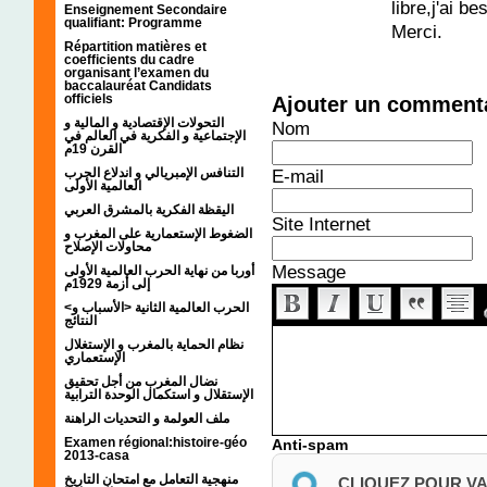
libre,j'ai b
Enseignement Secondaire
qualifiant: Programme
Merci.
Répartition matières et
coefficients du cadre
organisant l’examen du
baccalauréat Candidats
officiels
Ajouter un comment
التحولات الإقتصادية و المالية و
Nom
الإجتماعية و الفكرية في العالم في
القرن 19م
التنافس الإمبريالي و اندلاع الحرب
E-mail
العالمية الأولى
اليقظة الفكرية بالمشرق العربي
Site Internet
الضغوط الإستعمارية على المغرب و
محاولات الإصلاح
Message
أوربا من نهاية الحرب العالمية الأولى
إلى أزمة 1929م
<الحرب العالمية الثانية <الأسباب و
النتائج
نظام الحماية بالمغرب و الإستغلال
الإستعماري
نضال المغرب من أجل تحقيق
الإستقلال و استكمال الوحدة الترابية
ملف العولمة و التحديات الراهنة
Examen régional:histoire-géo
Anti-spam
2013-casa
منهجية التعامل مع امتحان التاريخ
CLIQUEZ POUR V