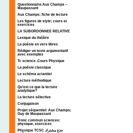
Questionnaire:Aux Champs –
Maupassant
Aux Champs: fiche de lecture
Les figures de style; cours et
exercices
LA SUBORDONNEE RELATIVE
Lexique du théâtre
La poésie en vers libres
Rédiger un texte argumentatif
avec exemples
Tc science ,Cours Physique
La poésie classique
Le schéma actantiel
Lecture méthodique
Qu'est ce que la lecture
analytique?
La lecture sélective
Conjugaison
Projet séquentiel: Aux Champs;
Guy de Maupassant
Tronc commun sciences:
physique, exercices
Physique TCSC جذع مشترك