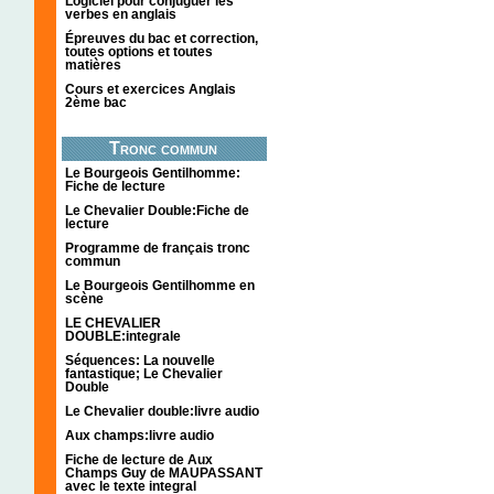
Logiciel pour conjuguer les
verbes en anglais
Épreuves du bac et correction,
toutes options et toutes
matières
Cours et exercices Anglais
2ème bac
Tronc commun
Le Bourgeois Gentilhomme:
Fiche de lecture
Le Chevalier Double:Fiche de
lecture
Programme de français tronc
commun
Le Bourgeois Gentilhomme en
scène
LE CHEVALIER
DOUBLE:integrale
Séquences: La nouvelle
fantastique; Le Chevalier
Double
Le Chevalier double:livre audio
Aux champs:livre audio
Fiche de lecture de Aux
Champs Guy de MAUPASSANT
avec le texte integral