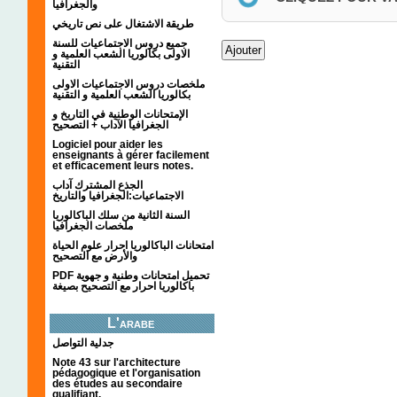
والجغرافيا
طريقة الاشتغال على نص تاريخي
جميع دروس الاجتماعيات للسنة
الاولى بكالوريا الشعب العلمية و
التقنية
ملخصات دروس الاجتماعيات الاولى
بكالوريا الشعب العلمية و التقنية
الإمتحانات الوطنية في التاريخ و
الجغرافيا الآداب + التصحيح
Logiciel pour aider les
enseignants à gérer facilement
et efficacement leurs notes.
الجذع المشترك آداب
الاجتماعيات:الجغرافيا والتاريخ
السنة الثانية من سلك الباكالوريا
ملخصات الجغرافيا
امتحانات الباكالوريا احرار علوم الحياة
والأرض مع التصحيح
PDF تحميل امتحانات وطنية و جهوية
باكالوريا احرار مع التصحيح بصيغة
L'arabe
جدلية التواصل
Note 43 sur l'architecture
pédagogique et l'organisation
des études au secondaire
qualifiant.