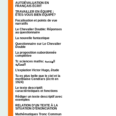
AUTOÉVALUATION EN
FRANÇAIS ÉCRIT
TRAVAILLER EN ÉQUIPE :
ÊTES-VOUS BIEN ÉQUIPÉ?
Focalisation et points de vue
narratifs
Le Chevalier Double: Réponses
au questionnaire
La nouvelle fantastique
Questionnaire sur Le Chevalier
Double
La proposition subordonnée
complétive
Tc sciences maths: الهندسة
الفضائية
L’expiation Victor Hugo, étude
Tu es plus belle que le ciel et la
merBlaise Cendrars (écrit en
1924)
Le texte descriptif:
caractéristiques et fonctions
Rédiger un texte descriptif avec
exemples
RELATION D’UN TEXTE À LA
SITUATION D’ÉNONCIATION
Mathématiques Tronc Commun