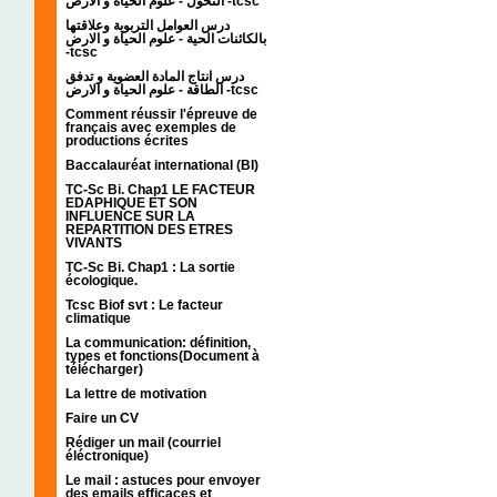
التحول - علوم الحياة و الارض -tcsc
درس العوامل التربوية وعلاقتها
بالكائنات الحية - علوم الحياة و الارض
-tcsc
درس انتاج المادة العضوية و تدفق
الطاقة - علوم الحياة و الارض -tcsc
Comment réussir l'épreuve de
français avec exemples de
productions écrites
Baccalauréat international (BI)
TC-Sc Bi. Chap1 LE FACTEUR
EDAPHIQUE ET SON
INFLUENCE SUR LA
REPARTITION DES ETRES
VIVANTS
TC-Sc Bi. Chap1 : La sortie
écologique.
Tcsc Biof svt : Le facteur
climatique
La communication: définition,
types et fonctions(Document à
télécharger)
La lettre de motivation
Faire un CV
Rédiger un mail (courriel
éléctronique)
Le mail : astuces pour envoyer
des emails efficaces et