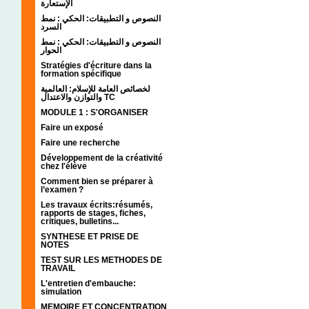
الإستعارة
النصوص و التطبيقات: الحكي : نمط
السرد
النصوص و التطبيقات: الحكي : نمط
الحوار
Stratégies d'écriture dans la
formation spécifique
لخصائص العامة للإسلام: العالمية
والتوازن والاعتدال TC
MODULE 1 : S'ORGANISER
Faire un exposé
Faire une recherche
Développement de la créativité
chez l'élève
Comment bien se préparer à
l’examen ?
Les travaux écrits:résumés,
rapports de stages, fiches,
critiques, bulletins...
SYNTHESE ET PRISE DE
NOTES
TEST SUR LES METHODES DE
TRAVAIL
L'entretien d'embauche:
simulation
MEMOIRE ET CONCENTRATION