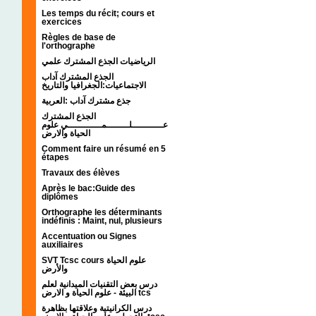
Les temps du récit; cours et
exercices
Règles de base de
l'orthographe
الرياضيات الجذع المشترك علمي
الجذع المشترك آداب
الاجتماعيات:الجغرافيا والتاريخ
جذع مشترك آداب :العربية
الجذع المشترك
عـــــــــــلــــــــمــــــــــــي علوم
الحياة والارض
Comment faire un résumé en 5
étapes
Travaux des élèves
Après le bac:Guide des
diplômes
Orthographe les déterminants
indéfinis : Maint, nul, plusieurs
Accentuation ou Signes
auxiliaires
SVT Tcsc cours علوم الحياة
والأرض
درس بعض التقنيات الميدانية لعلم
البيئة - علوم الحياة و الارض tcs
درس الكرانيتية وعلاقتها بظاهرة