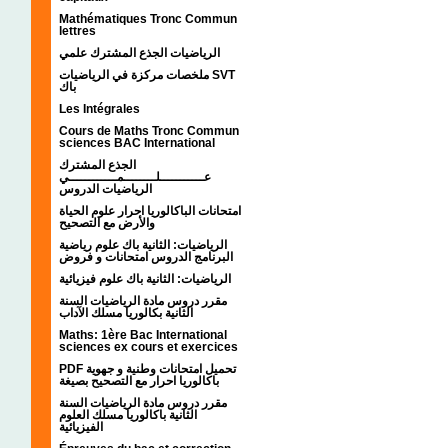
Mathématiques Tronc Commun
lettres
الرياضيات الجذع المشترك علمي
ملخصات مركزة في الرياضيات SVT
باك
Les Intégrales
Cours de Maths Tronc Commun
sciences BAC International
الجذع المشترك
عـــــــــــلــــــــمــــــــــــي
الرياضيات الدروس
امتحانات الباكالوريا احرار علوم الحياة
والأرض مع التصحيح
الرياضيات: الثانية باك علوم رياضية
البرنامج الدروس امتحانات و فروض
الرياضيات: الثانية باك علوم فيزيائية
مقرر دروس مادة الرياضيات السنة
الثانية بكالوريا مسلك الآداب
Maths: 1ère Bac International
sciences ex cours et exercices
PDF تحميل امتحانات وطنية و جهوية
باكالوريا احرار مع التصحيح بصيغة
مقرر دروس مادة الرياضيات السنة
الثانية باكالوريا مسلك العلوم
الفيزيائية