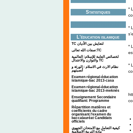
* 
Statistiques
co
* 
s’
L'éducation islamique
TC لتعايش بين الأديان
* 
صفات الله تعالى:TC
es
لخصائص العامة للإسلام: العالمية
والتوازن والاعتدال TC
* 
نظام الارث في الاسلام : الورثة و
أنصبتهم
co
Examen régional-éducation
islamique-bac 2013-casa
Examen régional-éducation
islamique-bac 2013-meknès
ht
Enseignement Secondaire
co
qualifiant: Programme
Répartition matières et
coefficients du cadre
organisant l’examen du
baccalauréat Candidats
officiels
كيفية التعامل مع الامتحان الجهوي
"مادة التربية الإسلامية"