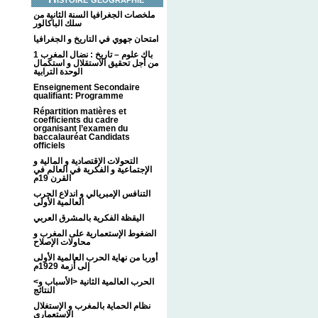
ملخصات الجغرافيا السنة الثانية من
سلك الباكالور
امتحان جهوي في التاريخ و الجغرافيا
1 باك علوم – تاريخ : نضال المغرب
من أجل تحقيق الاستقلال و استكمال
الوحدة الترابية
Enseignement Secondaire
qualifiant: Programme
Répartition matières et
coefficients du cadre
organisant l’examen du
baccalauréat Candidats
officiels
التحولات الإقتصادية و المالية و
الإجتماعية و الفكرية في العالم في
القرن 19م
التنافس الإمبريالي و اندلاع الحرب
العالمية الأولى
اليقظة الفكرية بالمشرق العربي
الضغوط الإستعمارية على المغرب و
محاولات الإصلاح
أوربا من نهاية الحرب العالمية الأولى
إلى أزمة 1929م
<الحرب العالمية الثانية <الأسباب و
النتائج
نظام الحماية بالمغرب و الإستغلال
الإستعماري