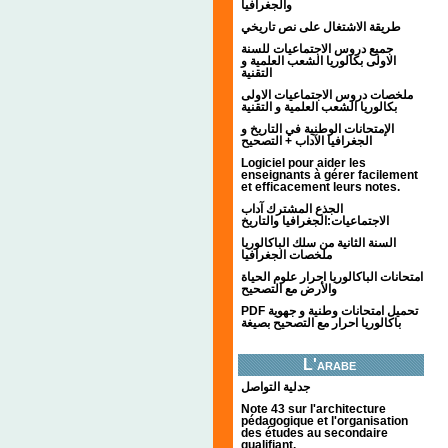
والجغرافيا
طريقة الاشتغال على نص تاريخي
جميع دروس الاجتماعيات للسنة
الاولى بكالوريا الشعب العلمية و
التقنية
ملخصات دروس الاجتماعيات الاولى
بكالوريا الشعب العلمية و التقنية
الإمتحانات الوطنية في التاريخ و
الجغرافيا الآداب + التصحيح
Logiciel pour aider les
enseignants à gérer facilement
et efficacement leurs notes.
الجذع المشترك آداب
الاجتماعيات:الجغرافيا والتاريخ
السنة الثانية من سلك الباكالوريا
ملخصات الجغرافيا
امتحانات الباكالوريا احرار علوم الحياة
والأرض مع التصحيح
PDF تحميل امتحانات وطنية و جهوية
باكالوريا احرار مع التصحيح بصيغة
L'arabe
جدلية التواصل
Note 43 sur l'architecture
pédagogique et l'organisation
des études au secondaire
qualifiant.