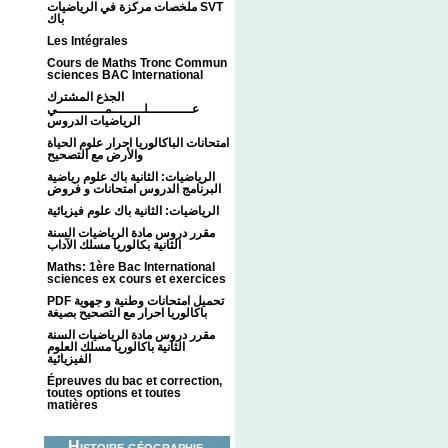
ملخصات مركزة في الرياضيات SVT
باك
Les Intégrales
Cours de Maths Tronc Commun
sciences BAC International
الجذع المشترك
عـــــــــــلــــــــمــــــــــــي
الرياضيات الدروس
امتحانات الباكالوريا احرار علوم الحياة
والأرض مع التصحيح
الرياضيات: الثانية باك علوم رياضية
البرنامج الدروس امتحانات و فروض
الرياضيات: الثانية باك علوم فيزيائية
مقرر دروس مادة الرياضيات السنة
الثانية بكالوريا مسلك الآداب
Maths: 1ère Bac International
sciences ex cours et exercices
PDF تحميل امتحانات وطنية و جهوية
باكالوريا احرار مع التصحيح بصيغة
مقرر دروس مادة الرياضيات السنة
الثانية باكالوريا مسلك العلوم
الفيزيائية
Épreuves du bac et correction,
toutes options et toutes
matières
Histoire géographie