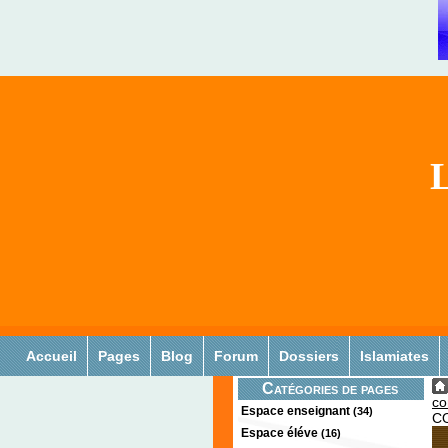
L
Accueil
Pages
Blog
Forum
Dossiers
Islamiates
Catégories de pages
co
Espace enseignant
(34)
C
Espace éléve
(16)