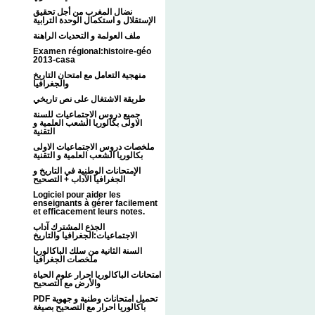
نضال المغرب من أجل تحقيق
الإستقلال و استكمال الوحدة الترابية
ملف العولمة و التحديات الراهنة
Examen régional:histoire-géo
2013-casa
منهجية التعامل مع امتحان التاريخ
والجغرافيا
طريقة الاشتغال على نص تاريخي
جميع دروس الاجتماعيات للسنة
الاولى بكالوريا الشعب العلمية و
التقنية
ملخصات دروس الاجتماعيات الاولى
بكالوريا الشعب العلمية و التقنية
الإمتحانات الوطنية في التاريخ و
الجغرافيا الآداب + التصحيح
Logiciel pour aider les
enseignants à gérer facilement
et efficacement leurs notes.
الجذع المشترك آداب
الاجتماعيات:الجغرافيا والتاريخ
السنة الثانية من سلك الباكالوريا
ملخصات الجغرافيا
امتحانات الباكالوريا احرار علوم الحياة
والأرض مع التصحيح
PDF تحميل امتحانات وطنية و جهوية
باكالوريا احرار مع التصحيح بصيغة