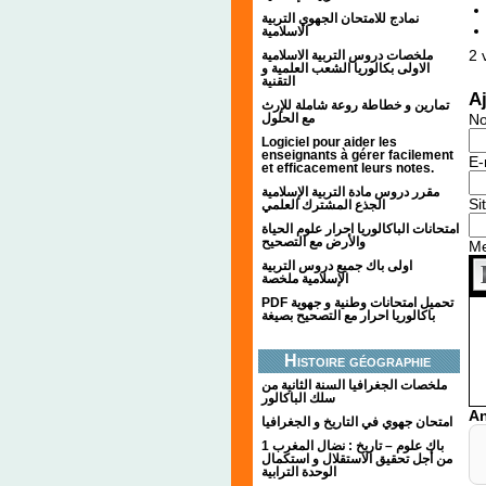
نمادج للامتحان الجهوي التربية
الاسلامية
2
v
ملخصات دروس التربية الاسلامية
الاولى بكالوريا الشعب العلمية و
التقنية
A
تمارين و خطاطة روعة شاملة للإرث
مع الحلول
N
Logiciel pour aider les
enseignants à gérer facilement
E-
et efficacement leurs notes.
مقرر دروس مادة التربية الإسلامية
Si
الجذع المشترك العلمي
امتحانات الباكالوريا احرار علوم الحياة
والأرض مع التصحيح
M
اولى باك جميع دروس التربية
الإسلامية ملخصة
PDF تحميل امتحانات وطنية و جهوية
باكالوريا احرار مع التصحيح بصيغة
Histoire géographie
ملخصات الجغرافيا السنة الثانية من
سلك الباكالور
An
امتحان جهوي في التاريخ و الجغرافيا
1 باك علوم – تاريخ : نضال المغرب
من أجل تحقيق الاستقلال و استكمال
الوحدة الترابية