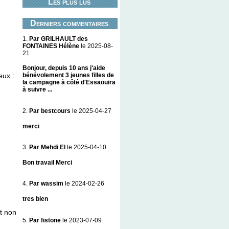
Les plus lus
Derniers commentaires
1.
Par GRILHAULT des
FONTAINES Hélène
le 2025-08-
21
Bonjour, depuis 10 ans j'aide
eux :
bénévolement 3 jeunes filles de
la campagne à côté d'Essaouira
à suivre ...
2.
Par bestcours
le 2025-04-27
merci
3.
Par Mehdi El
le 2025-04-10
Bon travail Merci
4.
Par wassim
le 2024-02-26
tres bien
t non
5.
Par fistone
le 2023-07-09