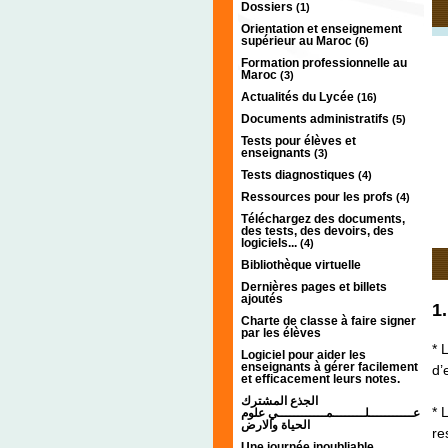
Dossiers
(1)
Orientation et enseignement
supérieur au Maroc
(6)
Formation professionnelle au
Maroc
(3)
Actualités du Lycée
(16)
Documents administratifs
(5)
Tests pour élèves et
enseignants
(3)
Tests diagnostiques
(4)
Ressources pour les profs
(4)
Téléchargez des documents,
des tests, des devoirs, des
logiciels...
(4)
Bibliothèque virtuelle
Dernières pages et billets
ajoutés
1
Charte de classe à faire signer
par les élèves
* 
Logiciel pour aider les
enseignants à gérer facilement
d’
et efficacement leurs notes.
الجذع المشترك
* 
عـــــــــــلــــــــمــــــــــــي علوم
الحياة والارض
re
Une journée inoubliable