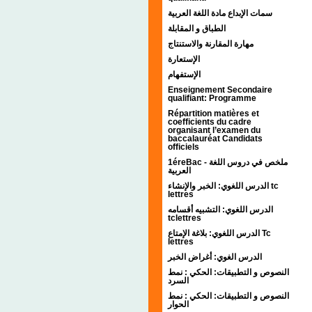
سمات الإبداع مادة اللغة العربية
الطباق و المقابلة
مهارة المقارنة والاستنتاج
الإستعارة
الإستفهام
Enseignement Secondaire
qualifiant: Programme
Répartition matières et
coefficients du cadre
organisant l’examen du
baccalauréat Candidats
officiels
1éreBac - ملخص في دروس اللغة
العربية
الدرس اللغوي: الخبر والإنشاء tc
lettres
الدرس اللغوي: التشبيه أقسامه
tclettres
الدرس اللغوي: بلاغة الإمتاع Tc
lettres
الدرس الغوي: أغراض الخبر
النصوص و التطبيقات: الحكي : نمط
السرد
النصوص و التطبيقات: الحكي : نمط
الحوار