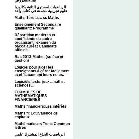
فروضMaths
الرياضيات لمستوى الثانية بكالوريا
علوم تجريبية مجمعة في كتاب واحد
Maths 1ère bac sc Maths
Enseignement Secondaire
qualifiant: Programme
Répartition matières et
coefficients du cadre
organisant l’examen du
baccalauréat Candidats
officiels
Bac 2013:Maths- (sc-éco et
gestion)
Logiciel pour aider les
enseignants à gérer facilement
et efficacement leurs notes.
Logiciels,tests, jeux...maths,
sciences...
FORMULES DE
MATHEMATIQUES
FINANCIERES
Maths financiers:Les intérêts
Maths fi: Equivalence de
capitaux
Mathématiques Tronc Commun
lettres
الرياضيات الجذع المشترك علمي