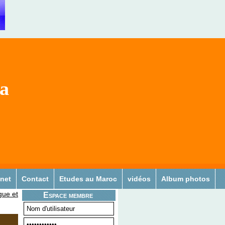
sa
 net
Contact
Etudes au Maroc
vidéos
Album photos
gue et
Espace membre