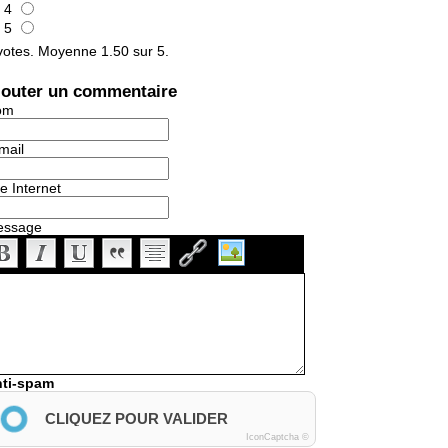
4
5
otes. Moyenne
1.50
sur 5.
jouter un commentaire
om
mail
te Internet
essage
ti-spam
CLIQUEZ POUR VALIDER
IconCaptcha ©