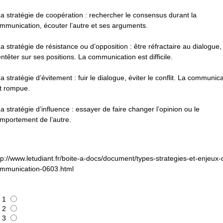
La stratégie de coopération : rechercher le consensus durant la
mmunication, écouter l’autre et ses arguments.
La stratégie de résistance ou d’opposition : être réfractaire au dialogue,
entêter sur ses positions. La communication est difficile.
La stratégie d’évitement : fuir le dialogue, éviter le conflit. La communic
t rompue.
La stratégie d’influence : essayer de faire changer l’opinion ou le
mportement de l’autre.
tp://www.letudiant.fr/boite-a-docs/document/types-strategies-et-enjeux-
mmunication-0603.html
1
2
3