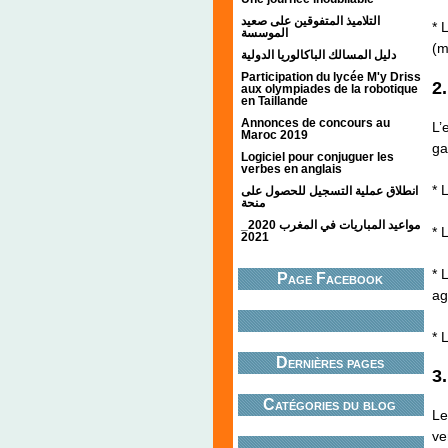
التلاميذ المتفوقين على صعيد
* 
الموسسة
(m
دليل المسالك الباكالوريا الدولية
Participation du lycée M'y Driss
2
aux olympiades de la robotique
en Taillande
Annonces de concours au
L’
Maroc 2019
ga
Logiciel pour conjuguer les
verbes en anglais
* 
انطلاق عملية التسجيل للحصول على
منحة
مواعيد المباريات في المغرب 2020_
* 
2021
* 
Page Facebook
ag
* 
Dernières pages
3
Catégories du blog
Le
ve