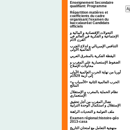
Enseignement Secondaire
qualifiant: Programme
Répartition matières et
coefficients du cadre
organisant l’examen du
baccalauréat Candidats
officiels
التحولات الإقتصادية و المالية و
الإجتماعية و الفكرية في العالم في
القرن 19م
التنافس الإمبريالي و اندلاع الحرب
العالمية الأولى
اليقظة الفكرية بالمشرق العربي
الضغوط الإستعمارية على المغرب و
محاولات الإصلاح
أوربا من نهاية الحرب العالمية الأولى
إلى أزمة 1929م
<الحرب العالمية الثانية <الأسباب و
النتائج
نظام الحماية بالمغرب و الإستغلال
الإستعماري
نضال المغرب من أجل تحقيق
الإستقلال و استكمال الوحدة الترابية
ملف العولمة و التحديات الراهنة
Examen régional:histoire-géo
2013-casa
منهجية التعامل مع امتحان التاريخ