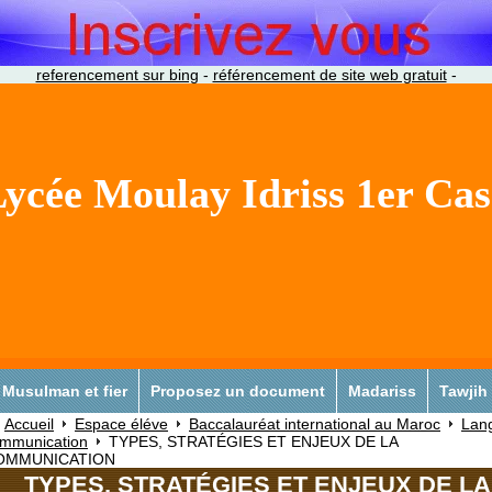
referencement sur bing
-
référencement de site web gratuit
-
ycée Moulay Idriss 1er Ca
Musulman et fier
Proposez un document
Madariss
Tawjih
Accueil
Espace éléve
Baccalauréat international au Maroc
Lan
mmunication
TYPES, STRATÉGIES ET ENJEUX DE LA
OMMUNICATION
TYPES, STRATÉGIES ET ENJEUX DE LA