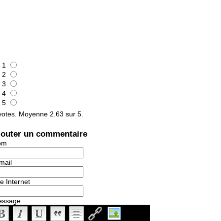
1
2
3
4
5
otes. Moyenne
2.63
sur 5.
jouter un commentaire
om
mail
te Internet
essage