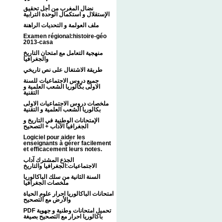
نضال المغرب من أجل تحقيق
الإستقلال و استكمال الوحدة الترابية
ملف العولمة و التحديات الراهنة
Examen régional:histoire-géo
2013-casa
منهجية التعامل مع امتحان التاريخ
والجغرافيا
طريقة الاشتغال على نص تاريخي
جميع دروس الاجتماعيات للسنة
الاولى بكالوريا الشعب العلمية و
التقنية
ملخصات دروس الاجتماعيات الاولى
بكالوريا الشعب العلمية و التقنية
الإمتحانات الوطنية في التاريخ و
الجغرافيا الآداب + التصحيح
Logiciel pour aider les
enseignants à gérer facilement
et efficacement leurs notes.
الجذع المشترك آداب
الاجتماعيات:الجغرافيا والتاريخ
السنة الثانية من سلك الباكالوريا
ملخصات الجغرافيا
امتحانات الباكالوريا احرار علوم الحياة
والأرض مع التصحيح
PDF تحميل امتحانات وطنية و جهوية
باكالوريا احرار مع التصحيح بصيغة