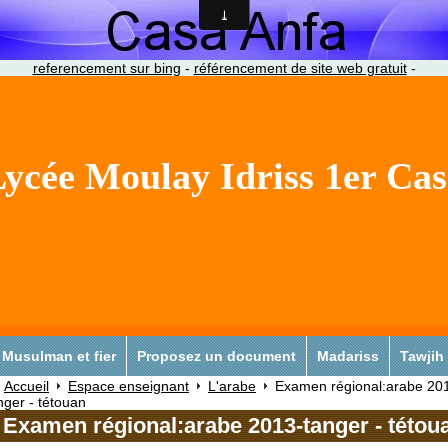
referencement sur bing
-
référencement de site web gratuit
-
ycée Moulay Idriss 1er Ca
Musulman et fier
Proposez un document
Madariss
Tawjih
Accueil
Espace enseignant
L'arabe
Examen régional:arabe 20
nger - tétouan
Examen régional:arabe 2013-tanger - tétou