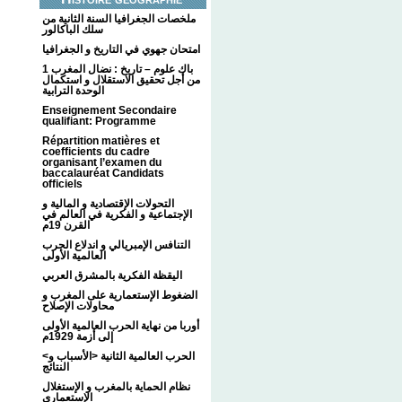
ملخصات الجغرافيا السنة الثانية من
سلك الباكالور
امتحان جهوي في التاريخ و الجغرافيا
1 باك علوم – تاريخ : نضال المغرب
من أجل تحقيق الاستقلال و استكمال
الوحدة الترابية
Enseignement Secondaire
qualifiant: Programme
Répartition matières et
coefficients du cadre
organisant l’examen du
baccalauréat Candidats
officiels
التحولات الإقتصادية و المالية و
الإجتماعية و الفكرية في العالم في
القرن 19م
التنافس الإمبريالي و اندلاع الحرب
العالمية الأولى
اليقظة الفكرية بالمشرق العربي
الضغوط الإستعمارية على المغرب و
محاولات الإصلاح
أوربا من نهاية الحرب العالمية الأولى
إلى أزمة 1929م
<الحرب العالمية الثانية <الأسباب و
النتائج
نظام الحماية بالمغرب و الإستغلال
الإستعماري