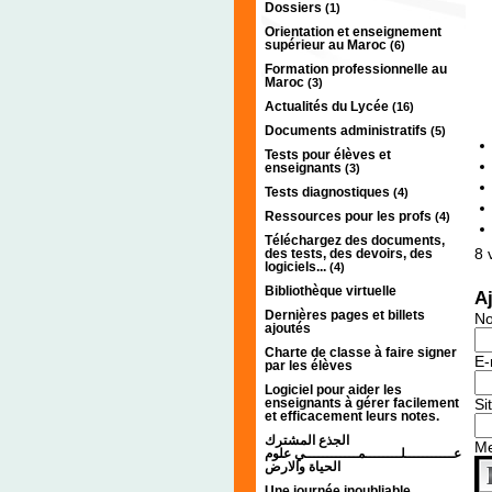
Dossiers
(1)
Orientation et enseignement
supérieur au Maroc
(6)
Formation professionnelle au
Maroc
(3)
Actualités du Lycée
(16)
Documents administratifs
(5)
Tests pour élèves et
enseignants
(3)
Tests diagnostiques
(4)
Ressources pour les profs
(4)
Téléchargez des documents,
8
v
des tests, des devoirs, des
logiciels...
(4)
Bibliothèque virtuelle
A
Dernières pages et billets
N
ajoutés
Charte de classe à faire signer
E-
par les élèves
Logiciel pour aider les
enseignants à gérer facilement
Si
et efficacement leurs notes.
الجذع المشترك
M
عـــــــــــلــــــــمــــــــــــي علوم
الحياة والارض
Une journée inoubliable