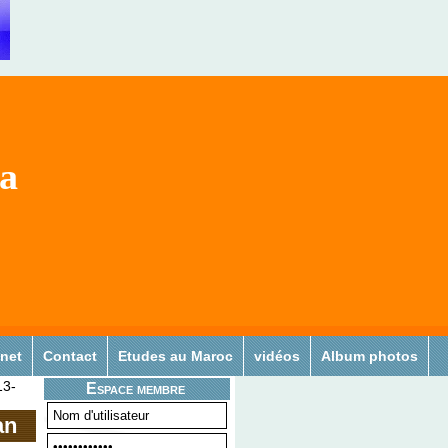
sa
 net
Contact
Etudes au Maroc
vidéos
Album photos
13-
Espace membre
an