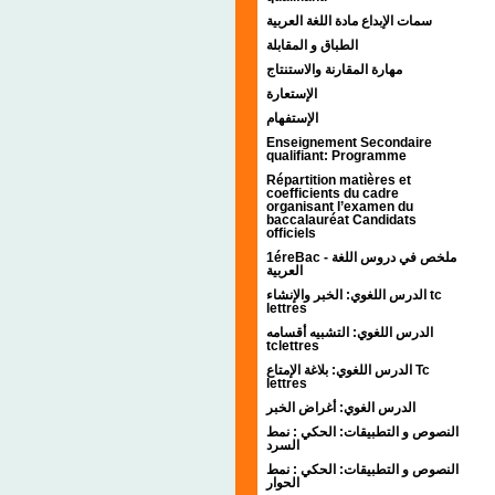
سمات الإبداع مادة اللغة العربية
الطباق و المقابلة
مهارة المقارنة والاستنتاج
الإستعارة
الإستفهام
Enseignement Secondaire
qualifiant: Programme
Répartition matières et
coefficients du cadre
organisant l’examen du
baccalauréat Candidats
officiels
1éreBac - ملخص في دروس اللغة
العربية
الدرس اللغوي: الخبر والإنشاء tc
lettres
الدرس اللغوي: التشبيه أقسامه
tclettres
الدرس اللغوي: بلاغة الإمتاع Tc
lettres
الدرس الغوي: أغراض الخبر
النصوص و التطبيقات: الحكي : نمط
السرد
النصوص و التطبيقات: الحكي : نمط
الحوار