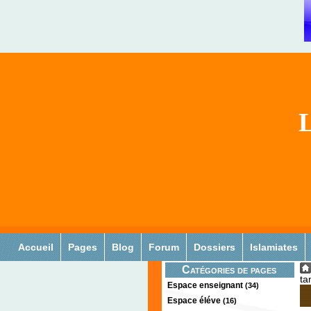
L
Accueil
Pages
Blog
Forum
Dossiers
Islamiates
Catégories de pages
ta
Espace enseignant
(34)
Espace éléve
(16)