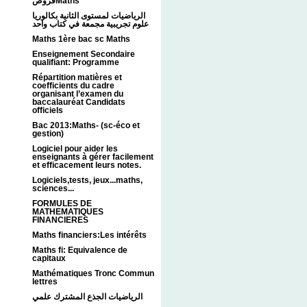
فروضMaths
الرياضيات لمستوى الثانية بكالوريا
علوم تجريبية مجمعة في كتاب واحد
Maths 1ère bac sc Maths
Enseignement Secondaire
qualifiant: Programme
Répartition matières et
coefficients du cadre
organisant l’examen du
baccalauréat Candidats
officiels
Bac 2013:Maths- (sc-éco et
gestion)
Logiciel pour aider les
enseignants à gérer facilement
et efficacement leurs notes.
Logiciels,tests, jeux...maths,
sciences...
FORMULES DE
MATHEMATIQUES
FINANCIERES
Maths financiers:Les intérêts
Maths fi: Equivalence de
capitaux
Mathématiques Tronc Commun
lettres
الرياضيات الجذع المشترك علمي