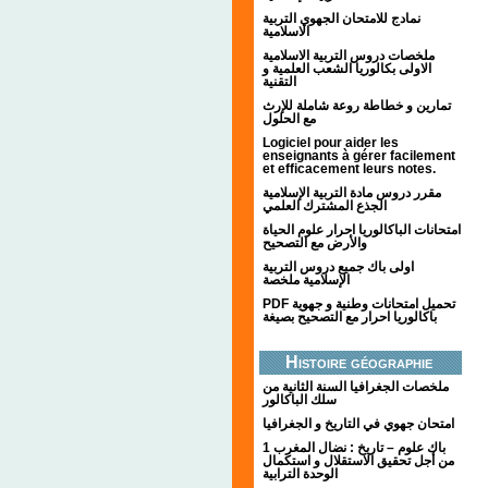
نمادج للامتحان الجهوي التربية
الاسلامية
ملخصات دروس التربية الاسلامية
الاولى بكالوريا الشعب العلمية و
التقنية
تمارين و خطاطة روعة شاملة للإرث
مع الحلول
Logiciel pour aider les
enseignants à gérer facilement
et efficacement leurs notes.
مقرر دروس مادة التربية الإسلامية
الجذع المشترك العلمي
امتحانات الباكالوريا احرار علوم الحياة
والأرض مع التصحيح
اولى باك جميع دروس التربية
الإسلامية ملخصة
PDF تحميل امتحانات وطنية و جهوية
باكالوريا احرار مع التصحيح بصيغة
Histoire géographie
ملخصات الجغرافيا السنة الثانية من
سلك الباكالور
امتحان جهوي في التاريخ و الجغرافيا
1 باك علوم – تاريخ : نضال المغرب
من أجل تحقيق الاستقلال و استكمال
الوحدة الترابية