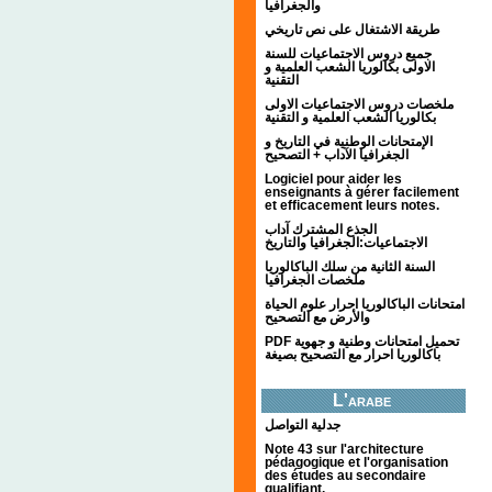
والجغرافيا
طريقة الاشتغال على نص تاريخي
جميع دروس الاجتماعيات للسنة
الاولى بكالوريا الشعب العلمية و
التقنية
ملخصات دروس الاجتماعيات الاولى
بكالوريا الشعب العلمية و التقنية
الإمتحانات الوطنية في التاريخ و
الجغرافيا الآداب + التصحيح
Logiciel pour aider les
enseignants à gérer facilement
et efficacement leurs notes.
الجذع المشترك آداب
الاجتماعيات:الجغرافيا والتاريخ
السنة الثانية من سلك الباكالوريا
ملخصات الجغرافيا
امتحانات الباكالوريا احرار علوم الحياة
والأرض مع التصحيح
PDF تحميل امتحانات وطنية و جهوية
باكالوريا احرار مع التصحيح بصيغة
L'arabe
جدلية التواصل
Note 43 sur l'architecture
pédagogique et l'organisation
des études au secondaire
qualifiant.