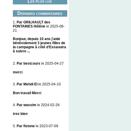
Les plus lus
Derniers commentaires
1.
Par GRILHAULT des
FONTAINES Hélène
le 2025-08-
21
Bonjour, depuis 10 ans j'aide
bénévolement 3 jeunes filles de
la campagne à côté d'Essaouira
à suivre ...
2.
Par bestcours
le 2025-04-27
merci
3.
Par Mehdi El
le 2025-04-10
Bon travail Merci
4.
Par wassim
le 2024-02-26
tres bien
5.
Par fistone
le 2023-07-09