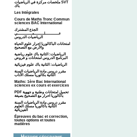
ملخصات مركزة في الرياضيات SVT
باك
Les Intégrales
Cours de Maths Tronc Commun
sciences BAC International
الجذع المشترك
عـــــــــــلــــــــمــــــــــــي
الرياضيات الدروس
امتحانات الباكالوريا احرار علوم الحياة
والأرض مع التصحيح
الرياضيات: الثانية باك علوم رياضية
البرنامج الدروس امتحانات و فروض
الرياضيات: الثانية باك علوم فيزيائية
مقرر دروس مادة الرياضيات السنة
الثانية بكالوريا مسلك الآداب
Maths: 1ère Bac International
sciences ex cours et exercices
PDF تحميل امتحانات وطنية و جهوية
باكالوريا احرار مع التصحيح بصيغة
مقرر دروس مادة الرياضيات السنة
الثانية باكالوريا مسلك العلوم
الفيزيائية
Épreuves du bac et correction,
toutes options et toutes
matières
Histoire géographie