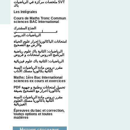
ملخصات مركزة في الرياضيات SVT
باك
Les Intégrales
Cours de Maths Tronc Commun
sciences BAC International
الجذع المشترك
عـــــــــــلــــــــمــــــــــــي
الرياضيات الدروس
امتحانات الباكالوريا احرار علوم الحياة
والأرض مع التصحيح
الرياضيات: الثانية باك علوم رياضية
البرنامج الدروس امتحانات و فروض
الرياضيات: الثانية باك علوم فيزيائية
مقرر دروس مادة الرياضيات السنة
الثانية بكالوريا مسلك الآداب
Maths: 1ère Bac International
sciences ex cours et exercices
PDF تحميل امتحانات وطنية و جهوية
باكالوريا احرار مع التصحيح بصيغة
مقرر دروس مادة الرياضيات السنة
الثانية باكالوريا مسلك العلوم
الفيزيائية
Épreuves du bac et correction,
toutes options et toutes
matières
Histoire géographie