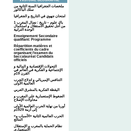
ملخصات الجغرافيا السنة الثانية من
سلك الباكالور
امتحان جهوي في التاريخ و الجغرافيا
1 باك علوم – تاريخ : نضال المغرب
من أجل تحقيق الاستقلال و استكمال
الوحدة الترابية
Enseignement Secondaire
qualifiant: Programme
Répartition matières et
coefficients du cadre
organisant l’examen du
baccalauréat Candidats
officiels
التحولات الإقتصادية و المالية و
الإجتماعية و الفكرية في العالم في
القرن 19م
التنافس الإمبريالي و اندلاع الحرب
العالمية الأولى
اليقظة الفكرية بالمشرق العربي
الضغوط الإستعمارية على المغرب و
محاولات الإصلاح
أوربا من نهاية الحرب العالمية الأولى
إلى أزمة 1929م
<الحرب العالمية الثانية <الأسباب و
النتائج
نظام الحماية بالمغرب و الإستغلال
الإستعماري