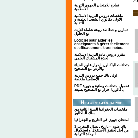
20
نمادج للامتحان الجهوي التربية
الاسلامية
ملخصات دروس التربية الاسلامية
الاولى بكالوريا الشعب العلمية و
التقنية
تمارين و خطاطة روعة شاملة للإرث
مع الحلول
Logiciel pour aider les
enseignants à gérer facilement
et efficacement leurs notes.
مقرر دروس مادة التربية الإسلامية
الجذع المشترك العلمي
امتحانات الباكالوريا احرار علوم الحياة
والأرض مع التصحيح
اولى باك جميع دروس التربية
الإسلامية ملخصة
PDF تحميل امتحانات وطنية و جهوية
باكالوريا احرار مع التصحيح بصيغة
Histoire géographie
ملخصات الجغرافيا السنة الثانية من
سلك الباكالور
امتحان جهوي في التاريخ و الجغرافيا
1 باك علوم – تاريخ : نضال المغرب
من أجل تحقيق الاستقلال و استكمال
الوحدة الترابية