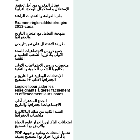
نضال المغرب من أجل تحقيق
الإستقلال و استكمال الوحدة الترابية
ملف العولمة و التحديات الراهنة
Examen régional:histoire-géo
2013-casa
منهجية التعامل مع امتحان التاريخ
والجغرافيا
طريقة الاشتغال على نص تاريخي
جميع دروس الاجتماعيات للسنة
الاولى بكالوريا الشعب العلمية و
التقنية
ملخصات دروس الاجتماعيات الاولى
بكالوريا الشعب العلمية و التقنية
الإمتحانات الوطنية في التاريخ و
الجغرافيا الآداب + التصحيح
Logiciel pour aider les
enseignants à gérer facilement
et efficacement leurs notes.
الجذع المشترك آداب
الاجتماعيات:الجغرافيا والتاريخ
السنة الثانية من سلك الباكالوريا
ملخصات الجغرافيا
امتحانات الباكالوريا احرار علوم الحياة
والأرض مع التصحيح
PDF تحميل امتحانات وطنية و جهوية
باكالوريا احرار مع التصحيح بصيغة