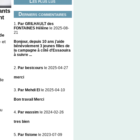
Les plus lus
ants
Derniers commentaires
nt
1.
Par GRILHAULT des
FONTAINES Hélène
le 2025-08-
21
 de
 et
Bonjour, depuis 10 ans j'aide
bénévolement 3 jeunes filles de
la campagne à côté d'Essaouira
à suivre ...
2.
Par bestcours
le 2025-04-27
merci
de
3.
Par Mehdi El
le 2025-04-10
Bon travail Merci
u
4.
Par wassim
le 2024-02-26
tres bien
5.
Par fistone
le 2023-07-09