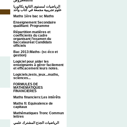
فروضMaths
الرياضيات لمستوى الثانية بكالوريا
علوم تجريبية مجمعة في كتاب واحد
Maths 1ère bac sc Maths
Enseignement Secondaire
qualifiant: Programme
Répartition matières et
coefficients du cadre
organisant l’examen du
baccalauréat Candidats
officiels
Bac 2013:Maths- (sc-éco et
gestion)
Logiciel pour aider les
enseignants à gérer facilement
et efficacement leurs notes.
Logiciels,tests, jeux...maths,
sciences...
FORMULES DE
MATHEMATIQUES
FINANCIERES
Maths financiers:Les intérêts
Maths fi: Equivalence de
capitaux
Mathématiques Tronc Commun
lettres
الرياضيات الجذع المشترك علمي