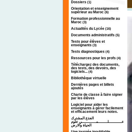
Dossiers
(1)
Orientation et enseignement
supérieur au Maroc
(6)
Formation professionnelle au
Maroc
(3)
Actualités du Lycée
(16)
Documents administratifs
(5)
Tests pour élèves et
enseignants
(3)
Tests diagnostiques
(4)
Ressources pour les profs
(4)
Téléchargez des documents,
des tests, des devoirs, des
logiciels...
(4)
Bibliothèque virtuelle
Dernières pages et billets
ajoutés
Charte de classe à faire signer
par les élèves
Logiciel pour aider les
enseignants à gérer facilement
et efficacement leurs notes.
الجذع المشترك
عـــــــــــلــــــــمــــــــــــي علوم
الحياة والارض
Une journée inoubliable