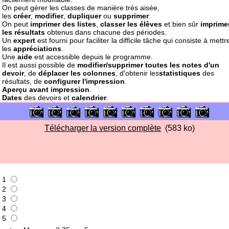
On peut gérer
les classes
de manière très aisée,
les
créer
,
modifier
,
dupliquer
ou
supprimer
.
On peut
imprimer des listes
,
classer les élèves
et bien sûr
imprime
les résultats
obtenus dans chacune des périodes.
Un
expert
est fourni pour faciliter la difficile tâche qui consiste à mettr
les
appréciations
.
Une
aide
est accessible depuis le programme.
Il est aussi possible de
modifier/supprimer toutes les notes d'un
devoir
, de
déplacer les colonnes
, d'obtenir les
statistiques
des
résultats, de
configurer l'impression
.
Aperçu avant impression
.
Dates
des devoirs et
calendrier
.
Télécharger la version complète
(583 ko)
1
2
3
4
5