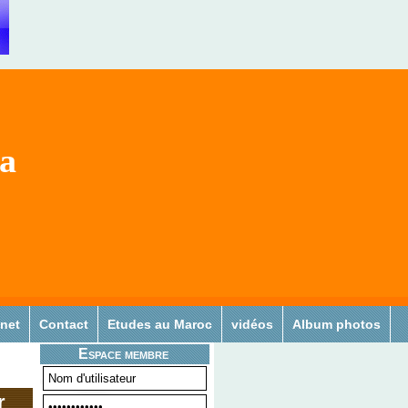
sa
 net
Contact
Etudes au Maroc
vidéos
Album photos
Espace membre
r