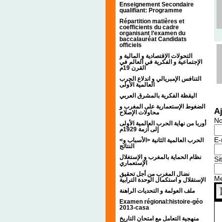
Enseignement Secondaire
qualifiant: Programme
Répartition matières et
coefficients du cadre
organisant l’examen du
baccalauréat Candidats
officiels
التحولات الإقتصادية و المالية و
الإجتماعية و الفكرية في العالم في
القرن 19م
التنافس الإمبريالي و اندلاع الحرب
العالمية الأولى
اليقظة الفكرية بالمشرق العربي
الضغوط الإستعمارية على المغرب و
A
محاولات الإصلاح
N
أوربا من نهاية الحرب العالمية الأولى
إلى أزمة 1929م
E-
<الحرب العالمية الثانية <الأسباب و
النتائج
نظام الحماية بالمغرب و الإستغلال
Si
الإستعماري
نضال المغرب من أجل تحقيق
M
الإستقلال و استكمال الوحدة الترابية
ملف العولمة و التحديات الراهنة
Examen régional:histoire-géo
2013-casa
منهجية التعامل مع امتحان التاريخ