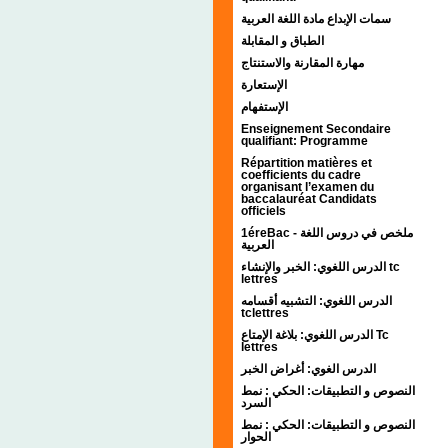
سمات الإبداع مادة اللغة العربية
الطباق و المقابلة
مهارة المقارنة والاستنتاج
الإستعارة
الإستفهام
Enseignement Secondaire
qualifiant: Programme
Répartition matières et
coefficients du cadre
organisant l’examen du
baccalauréat Candidats
officiels
1éreBac - ملخص في دروس اللغة
العربية
الدرس اللغوي: الخبر والإنشاء tc
lettres
الدرس اللغوي: التشبيه أقسامه
tclettres
الدرس اللغوي: بلاغة الإمتاع Tc
lettres
الدرس الغوي: أغراض الخبر
النصوص و التطبيقات: الحكي : نمط
السرد
النصوص و التطبيقات: الحكي : نمط
الحوار