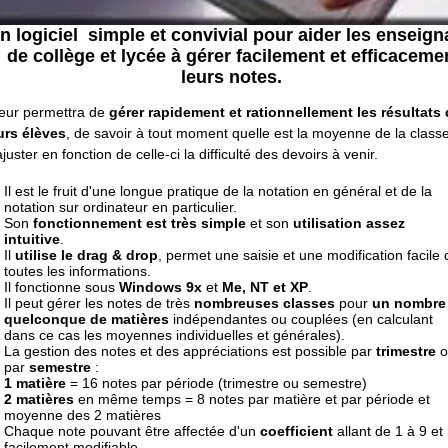
n logiciel simple et convivial pour aider les enseign
de collège et lycée à gérer facilement et efficaceme
leurs notes.
 leur permettra de
gérer rapidement et rationnellement les résultats
urs élèves
, de savoir à tout moment quelle est la moyenne de la classe
ajuster en fonction de celle-ci la difficulté des devoirs
à venir
.
Il est le fruit d'une longue pratique de la notation en général et de la
notation
sur ordinateur
en particulier.
Son
fonctionnement est très simple
et son
utilisation assez
intuitive
.
Il
utilise le drag & drop
, permet une saisie et une modification facile 
toutes les informations.
Il fonctionne sous
Windows 9x
et
Me, NT et XP
.
Il peut gérer les notes de très
nombreuses classes
pour
un nombre
quelconque de matières
indépendantes ou couplées (en calculant
dans ce cas les moyennes individuelles et générales).
La
gestion des notes
et des appréciations est possible par
trimestre
o
par
semestre
:
1 matière
= 16 notes par période (trimestre ou semestre)
2 matières
en même temps = 8 notes par matière et par période et
moyenne des 2 matières
Chaque note pouvant être affectée d'un
coefficient
allant de 1 à 9 et
facilement modifiable.