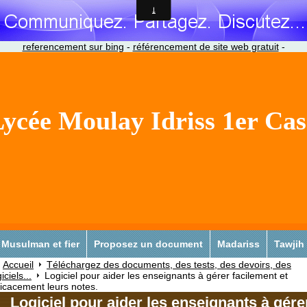
referencement sur bing
-
référencement de site web gratuit
-
ycée Moulay Idriss 1er Ca
Musulman et fier
Proposez un document
Madariss
Tawjih
Accueil
Téléchargez des documents, des tests, des devoirs, des
iciels...
Logiciel pour aider les enseignants à gérer facilement et
ficacement leurs notes.
Logiciel pour aider les enseignants à gére