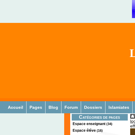
L
Accueil
Pages
Blog
Forum
Dossiers
Islamiates
Catégories de pages
log
Espace enseignant
(34)
ef
Espace éléve
(16)