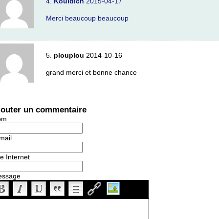
4.
Kouidich
2015-04-17
Merci beaucoup beaucoup
5.
plouplou
2014-10-16
grand merci et bonne chance
jouter un commentaire
om
mail
te Internet
essage