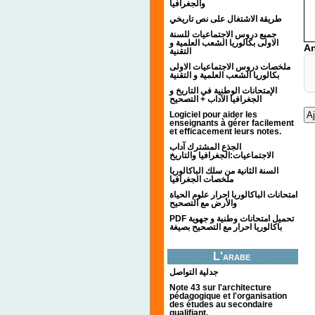
والجغرافيا
طريقة الاشتغال على نص تاريخي
جميع دروس الاجتماعيات للسنة
الاولى بكالوريا الشعب العلمية و
An
التقنية
ملخصات دروس الاجتماعيات الاولى
بكالوريا الشعب العلمية و التقنية
الإمتحانات الوطنية في التاريخ و
الجغرافيا الآداب + التصحيح
Logiciel pour aider les
enseignants à gérer facilement
et efficacement leurs notes.
الجذع المشترك آداب
الاجتماعيات:الجغرافيا والتاريخ
السنة الثانية من سلك الباكالوريا
ملخصات الجغرافيا
امتحانات الباكالوريا احرار علوم الحياة
والأرض مع التصحيح
PDF تحميل امتحانات وطنية و جهوية
باكالوريا احرار مع التصحيح بصيغة
L'arabe
جدلية التواصل
Note 43 sur l'architecture
pédagogique et l'organisation
des études au secondaire
qualifiant.