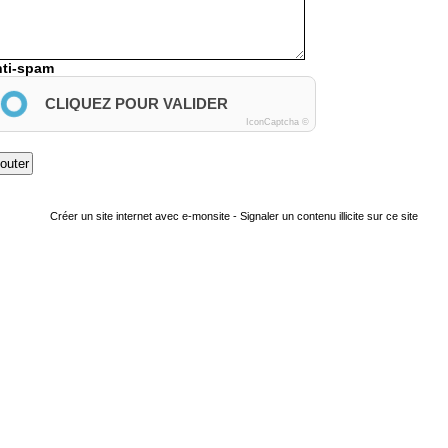
ti-spam
CLIQUEZ POUR VALIDER
IconCaptcha ©
Créer un site internet avec e-monsite
-
Signaler un contenu illicite sur ce site