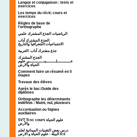
Langue et conjugaison : tests et
exercices
Les temps du récit; cours et
exercices
Règles de base de
l'orthographe
الرياضيات الجذع المشترك علمي
الجذع المشترك آداب
الاجتماعيات:الجغرافيا والتاريخ
جذع مشترك آداب :العربية
الجذع المشترك
عـــــــــــلــــــــمــــــــــــي علوم
الحياة والارض
Comment faire un résumé en 5
étapes
Travaux des élèves
Après le bac:Guide des
diplômes
Orthographe les déterminants
indéfinis : Maint, nul, plusieurs
Accentuation ou Signes
auxiliaires
SVT Tcsc cours علوم الحياة
والأرض
درس بعض التقنيات الميدانية لعلم
البيئة - علوم الحياة و الارض tcs