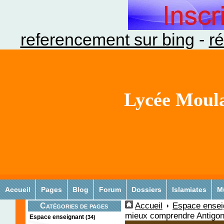
referencement sur bing
-
ré
Lycée Moula
Accueil
Pages
Blog
Forum
Dossiers
Islamiates
M
Accueil
Espace ensei
Catégories de pages
mieux comprendre Antigone
Espace enseignant
(34)