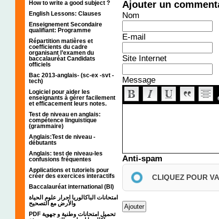
Ajouter un comment
How to write a good subject ?
English Lessons: Clauses
Nom
Enseignement Secondaire
qualifiant: Programme
E-mail
Répartition matières et
coefficients du cadre
organisant l’examen du
Site Internet
baccalauréat Candidats
officiels
Bac 2013-anglais- (sc-ex -svt -
Message
tech)
Logiciel pour aider les
enseignants à gérer facilement
et efficacement leurs notes.
Test de niveau en anglais:
compétence linguistique
(grammaire)
Anglais:Test de niveau -
débutants
Anglais: test de niveau-les
Anti-spam
confusions fréquentes
Applications et tutoriels pour
créer des exercices interactifs
CLIQUEZ POUR V
Baccalauréat international (BI)
امتحانات الباكالوريا احرار علوم الحياة
والأرض مع التصحيح
PDF تحميل امتحانات وطنية و جهوية