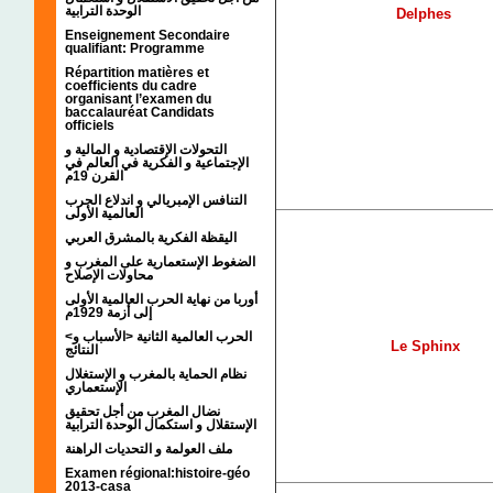
الوحدة الترابية
Delphes
Enseignement Secondaire
qualifiant: Programme
Répartition matières et
coefficients du cadre
organisant l’examen du
baccalauréat Candidats
officiels
التحولات الإقتصادية و المالية و
الإجتماعية و الفكرية في العالم في
القرن 19م
التنافس الإمبريالي و اندلاع الحرب
العالمية الأولى
اليقظة الفكرية بالمشرق العربي
الضغوط الإستعمارية على المغرب و
محاولات الإصلاح
أوربا من نهاية الحرب العالمية الأولى
إلى أزمة 1929م
<الحرب العالمية الثانية <الأسباب و
Le Sphinx
النتائج
نظام الحماية بالمغرب و الإستغلال
الإستعماري
نضال المغرب من أجل تحقيق
الإستقلال و استكمال الوحدة الترابية
ملف العولمة و التحديات الراهنة
Examen régional:histoire-géo
2013-casa