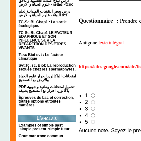
درس انتاج المادة العضوية و تدفق
الطاقة - علوم الحياة و الارض -tcsc
درس بعض التقنيات الميدانية لعلم
البيئة - علوم الحياة و الارض tcs
Questionnaire :
Prendre c
TC-Sc Bi. Chap1 : La sortie
écologique.
TC-Sc Bi. Chap1 LE FACTEUR
EDAPHIQUE ET SON
INFLUENCE SUR LA
Antigone
texte intégral
REPARTITION DES ETRES
VIVANTS
Tcsc Biof svt : Le facteur
climatique
https://sites.google.com/site/
Svt.Tc. sc. Biof: La reproduction
sexuée chez les spermaphytes.
امتحانات الباكالوريا احرار علوم الحياة
والأرض مع التصحيح
PDF تحميل امتحانات وطنية و جهوية
باكالوريا احرار مع التصحيح بصيغة
1
Épreuves du bac et correction,
2
toutes options et toutes
matières
3
4
L'anglais
5
Examples of simple past
.simple present. simple futur ...
Aucune note. Soyez le prem
Grammar tronc commun