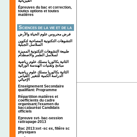
الفيزيائية
Épreuves du bac et correction,
toutes options et toutes
matières
Sciences de la vie et de la
terre
فرض محروس علوم الحياة والأرض
التشوهات التكتونیة المصاحبة لتكوین
السلاسل الجبلیة
طبيعة التشوهات التكتونية المميزة
لسلاسل الطمر والاصطدام
الثانية بكالوريا مسلك علوم رياضية
مبادئ وتقنيات الهندسة الوراثية
الثانية بكالوريا مسلك علوم رياضية
الدراسة الكمية للتغير :القياس
الإحيائي
Enseignement Secondaire
qualifiant: Programme
Répartition matières et
coefficients du cadre
organisant l’examen du
baccalauréat Candidats
officiels
Epreuve svt- bac-session
rattrapage-2013
Bac 2013:svt -sc ex, filière sc
physiques