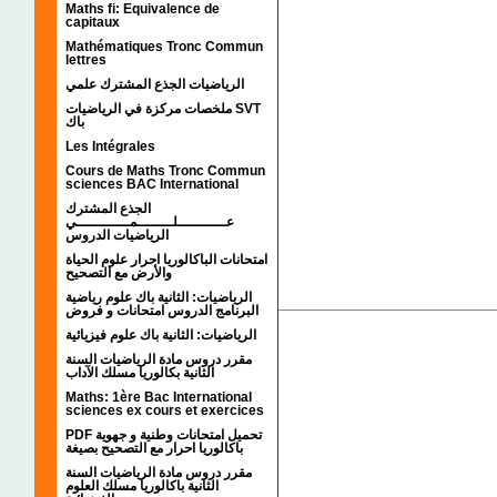
Maths fi: Equivalence de
capitaux
Mathématiques Tronc Commun
lettres
الرياضيات الجذع المشترك علمي
ملخصات مركزة في الرياضيات SVT
باك
Les Intégrales
Cours de Maths Tronc Commun
sciences BAC International
الجذع المشترك
عـــــــــــلــــــــمــــــــــــي
الرياضيات الدروس
امتحانات الباكالوريا احرار علوم الحياة
والأرض مع التصحيح
الرياضيات: الثانية باك علوم رياضية
البرنامج الدروس امتحانات و فروض
الرياضيات: الثانية باك علوم فيزيائية
مقرر دروس مادة الرياضيات السنة
الثانية بكالوريا مسلك الآداب
Maths: 1ère Bac International
sciences ex cours et exercices
PDF تحميل امتحانات وطنية و جهوية
باكالوريا احرار مع التصحيح بصيغة
مقرر دروس مادة الرياضيات السنة
الثانية باكالوريا مسلك العلوم