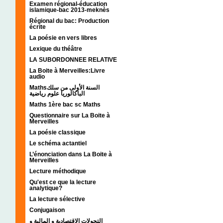
Examen régional-éducation
islamique-bac 2013-meknès
Régional du bac: Production
écrite
La poésie en vers libres
Lexique du théâtre
LA SUBORDONNEE RELATIVE
La Boite à Merveilles:Livre
audio
Mathsالسنة الأولى من سلك
الباكالوريا علوم رياضية
Maths 1ère bac sc Maths
Questionnaire sur La Boite à
Merveilles
La poésie classique
Le schéma actantiel
L’énonciation dans La Boite à
Merveilles
Lecture méthodique
Qu'est ce que la lecture
analytique?
La lecture sélective
Conjugaison
التحولات الإقتصادية و المالية و