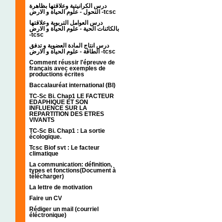
درس الكرانيتية وعلاقتها بظاهرة
التحول - علوم الحياة و الارض -tcsc
درس العوامل التربوية وعلاقتها
بالكائنات الحية - علوم الحياة و الارض
-tcsc
درس انتاج المادة العضوية و تدفق
الطاقة - علوم الحياة و الارض -tcsc
Comment réussir l'épreuve de
français avec exemples de
productions écrites
Baccalauréat international (BI)
TC-Sc Bi. Chap1 LE FACTEUR
EDAPHIQUE ET SON
INFLUENCE SUR LA
REPARTITION DES ETRES
VIVANTS
TC-Sc Bi. Chap1 : La sortie
écologique.
Tcsc Biof svt : Le facteur
climatique
La communication: définition,
types et fonctions(Document à
télécharger)
La lettre de motivation
Faire un CV
Rédiger un mail (courriel
éléctronique)