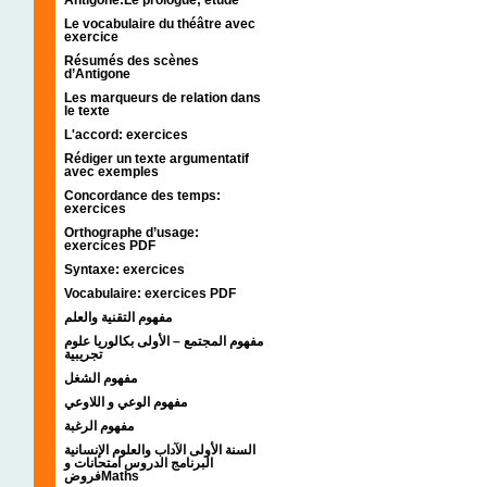
Le vocabulaire du théâtre avec
exercice
Résumés des scènes
d’Antigone
Les marqueurs de relation dans
le texte
L'accord: exercices
Rédiger un texte argumentatif
avec exemples
Concordance des temps:
exercices
Orthographe d’usage:
exercices PDF
Syntaxe: exercices
Vocabulaire: exercices PDF
مفهوم التقنية والعلم
مفهوم المجتمع – الأولى بكالوريا علوم
تجريبية
مفهوم الشغل
مفهوم الوعي و اللاوعي
مفهوم الرغبة
السنة الأولى الآداب والعلوم الإنسانية
البرنامج الدروس امتحانات و
فروضMaths