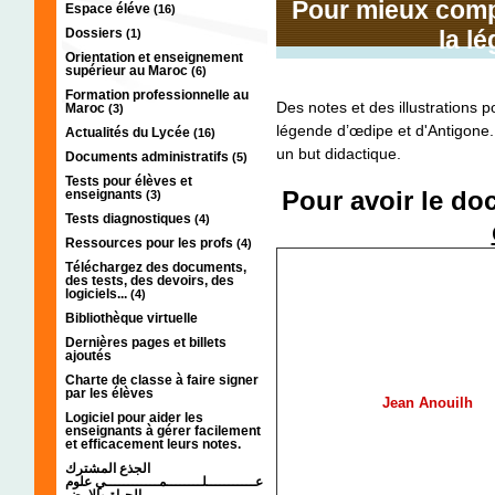
Pour mieux comp
Espace éléve
(16)
Dossiers
la l
(1)
Orientation et enseignement
supérieur au Maroc
(6)
Formation professionnelle au
Des notes et des illustrations 
Maroc
(3)
légende d’œdipe et d'Antigon
Actualités du Lycée
(16)
un but didactique.
Documents administratifs
(5)
Tests pour élèves et
Pour avoir le d
enseignants
(3)
Tests diagnostiques
(4)
Ressources pour les profs
(4)
Téléchargez des documents,
des tests, des devoirs, des
logiciels...
(4)
Bibliothèque virtuelle
Dernières pages et billets
ajoutés
Charte de classe à faire signer
par les élèves
Jean Anouilh
Logiciel pour aider les
enseignants à gérer facilement
et efficacement leurs notes.
الجذع المشترك
عـــــــــــلــــــــمــــــــــــي علوم
الحياة والارض