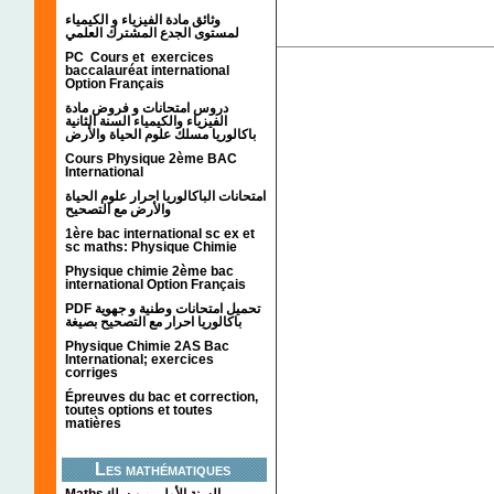
وثائق مادة الفيزياء و الكيمياء
لمستوى الجدع المشترك العلمي
PC Cours et exercices
baccalauréat international
Option Français
دروس امتحانات و فروض مادة
الفيزياء والكيمياء السنة الثانية
باكالوريا مسلك علوم الحياة والأرض
Cours Physique 2ème BAC
International
امتحانات الباكالوريا احرار علوم الحياة
والأرض مع التصحيح
1ère bac international sc ex et
sc maths: Physique Chimie
Physique chimie 2ème bac
international Option Français
PDF تحميل امتحانات وطنية و جهوية
باكالوريا احرار مع التصحيح بصيغة
Physique Chimie 2AS Bac
International; exercices
corriges
Épreuves du bac et correction,
toutes options et toutes
matières
Les mathématiques
Mathsالسنة الأولى من سلك