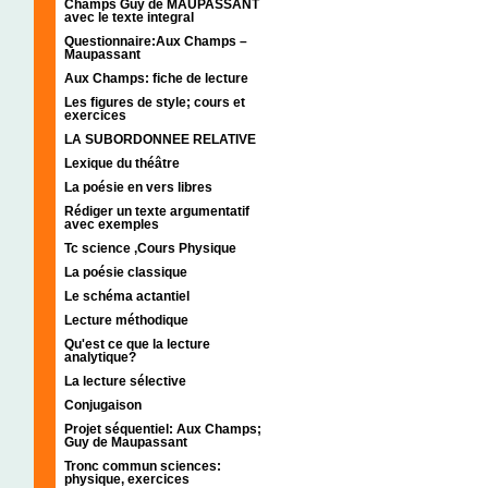
Champs Guy de MAUPASSANT
avec le texte integral
Questionnaire:Aux Champs –
Maupassant
Aux Champs: fiche de lecture
Les figures de style; cours et
exercices
LA SUBORDONNEE RELATIVE
Lexique du théâtre
La poésie en vers libres
Rédiger un texte argumentatif
avec exemples
Tc science ,Cours Physique
La poésie classique
Le schéma actantiel
Lecture méthodique
Qu'est ce que la lecture
analytique?
La lecture sélective
Conjugaison
Projet séquentiel: Aux Champs;
Guy de Maupassant
Tronc commun sciences:
physique, exercices