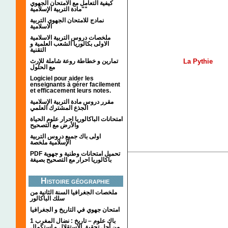
كيفية التعامل مع الامتحان الجهوي
"مادة التربية الإسلامية"
نمادج للامتحان الجهوي التربية
الاسلامية
ملخصات دروس التربية الاسلامية
الاولى بكالوريا الشعب العلمية و
التقنية
تمارين و خطاطة روعة شاملة للإرث
La Pythie
مع الحلول
Logiciel pour aider les
enseignants à gérer facilement
et efficacement leurs notes.
مقرر دروس مادة التربية الإسلامية
الجذع المشترك العلمي
امتحانات الباكالوريا احرار علوم الحياة
والأرض مع التصحيح
اولى باك جميع دروس التربية
الإسلامية ملخصة
PDF تحميل امتحانات وطنية و جهوية
باكالوريا احرار مع التصحيح بصيغة
Histoire géographie
ملخصات الجغرافيا السنة الثانية من
سلك الباكالور
امتحان جهوي في التاريخ و الجغرافيا
1 باك علوم – تاريخ : نضال المغرب
من أجل تحقيق الاستقلال و استكمال