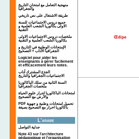
منهجية التعامل مع امتحان التاريخ
والجغرافيا
طريقة الاشتغال على نص تاريخي
جميع دروس الاجتماعيات للسنة
الاولى بكالوريا الشعب العلمية و
التقنية
ملخصات دروس الاجتماعيات الاولى
Œdipe
بكالوريا الشعب العلمية و التقنية
الإمتحانات الوطنية في التاريخ و
الجغرافيا الآداب + التصحيح
Logiciel pour aider les
enseignants à gérer facilement
et efficacement leurs notes.
الجذع المشترك آداب
الاجتماعيات:الجغرافيا والتاريخ
السنة الثانية من سلك الباكالوريا
ملخصات الجغرافيا
امتحانات الباكالوريا احرار علوم الحياة
والأرض مع التصحيح
PDF تحميل امتحانات وطنية و جهوية
باكالوريا احرار مع التصحيح بصيغة
L'arabe
جدلية التواصل
Note 43 sur l'architecture
pédagogique et l'organisation