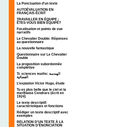
La Ponctuation d'un texte
AUTOÉVALUATION EN
FRANÇAIS ÉCRIT
TRAVAILLER EN ÉQUIPE :
ÊTES-VOUS BIEN ÉQUIPÉ?
Focalisation et points de vue
narratifs
Le Chevalier Double: Réponses
au questionnaire
La nouvelle fantastique
Questionnaire sur Le Chevalier
Double
La proposition subordonnée
complétive
Tc sciences maths: الهندسة
الفضائية
L’expiation Victor Hugo, étude
Tu es plus belle que le ciel et la
merBlaise Cendrars (écrit en
1924)
Le texte descriptif:
caractéristiques et fonctions
Rédiger un texte descriptif avec
exemples
RELATION D’UN TEXTE À LA
SITUATION D’ÉNONCIATION