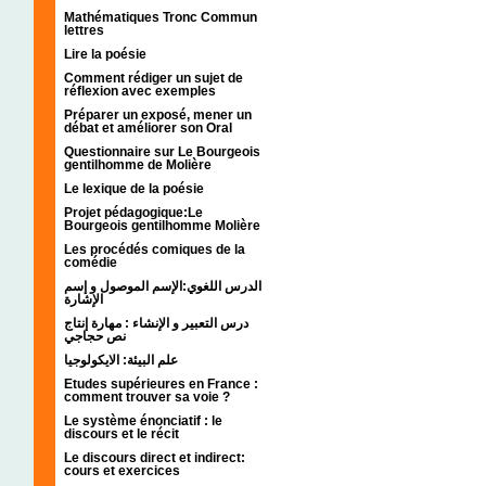
Mathématiques Tronc Commun
lettres
Lire la poésie
Comment rédiger un sujet de
réflexion avec exemples
Préparer un exposé, mener un
débat et améliorer son Oral
Questionnaire sur Le Bourgeois
gentilhomme de Molière
Le lexique de la poésie
Projet pédagogique:Le
Bourgeois gentilhomme Molière
Les procédés comiques de la
comédie
الدرس اللغوي:الإسم الموصول و إسم
الإشارة
درس التعبير و الإنشاء : مهارة إنتاج
نص حجاجي
علم البيئة: الايكولوجيا
Etudes supérieures en France :
comment trouver sa voie ?
Le système énonciatif : le
discours et le récit
Le discours direct et indirect:
cours et exercices