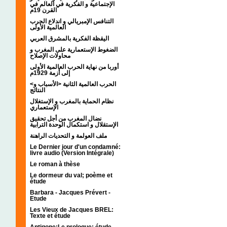
الإجتماعية و الفكرية في العالم في
القرن 19م
التنافس الإمبريالي و اندلاع الحرب
العالمية الأولى
اليقظة الفكرية بالمشرق العربي
الضغوط الإستعمارية على المغرب و
محاولات الإصلاح
أوربا من نهاية الحرب العالمية الأولى
إلى أزمة 1929م
<الحرب العالمية الثانية <الأسباب و
النتائج
نظام الحماية بالمغرب و الإستغلال
الإستعماري
نضال المغرب من أجل تحقيق
الإستقلال و استكمال الوحدة الترابية
ملف العولمة و التحديات الراهنة
Le Dernier jour d'un condamné:
livre audio (Version Intégrale)
Le roman à thèse
Le dormeur du val; poème et
étude
Barbara - Jacques Prévert -
Etude
Les Vieux de Jacques BREL:
Texte et étude
Antigone:Le prologue; étude