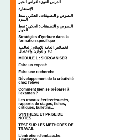
الدرس الغوي: أغراض الخبر
الإستعارة
النصوص و التطبيقات: الحكي : نمط
السرد
النصوص و التطبيقات: الحكي : نمط
الحوار
Stratégies d'écriture dans la
formation spécifique
لخصائص العامة للإسلام: العالمية
والتوازن والاعتدال TC
MODULE 1 : S'ORGANISER
Faire un exposé
Faire une recherche
Développement de la créativité
chez l'élève
Comment bien se préparer à
l’examen ?
Les travaux écrits:résumés,
rapports de stages, fiches,
critiques, bulletins...
SYNTHESE ET PRISE DE
NOTES
TEST SUR LES METHODES DE
TRAVAIL
L'entretien d'embauche:
simulation