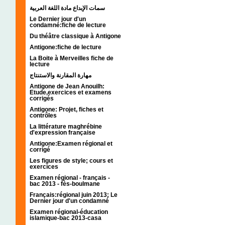
سمات الإبداع مادة اللغة العربية
Le Dernier jour d'un
condamné:fiche de lecture
Du théâtre classique à Antigone
Antigone:fiche de lecture
La Boite à Merveilles fiche de
lecture
مهارة المقارنة والاستنتاج
Antigone de Jean Anouilh:
Etude,exercices et examens
corrigés
Antigone: Projet, fiches et
contrôles
La littérature maghrébine
d'expression française
Antigone:Examen régional et
corrigé
Les figures de style; cours et
exercices
Examen régional - français -
bac 2013 - fès-boulmane
Français:régional juin 2013; Le
Dernier jour d'un condamné
Examen régional-éducation
islamique-bac 2013-casa