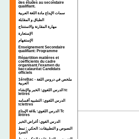
des études au secondaire
qualifiant.
سمات الإبداع مادة اللغة العربية
الطباق و المقابلة
مهارة المقارنة والاستنتاج
الإستعارة
الإستفهام
Enseignement Secondaire
qualifiant: Programme
Répartition matières et
coefficients du cadre
organisant l’examen du
baccalauréat Candidats
officiels
1éreBac - ملخص في دروس اللغة
العربية
الدرس اللغوي: الخبر والإنشاء tc
lettres
الدرس اللغوي: التشبيه أقسامه
tclettres
الدرس اللغوي: بلاغة الإمتاع Tc
lettres
الدرس الغوي: أغراض الخبر
النصوص و التطبيقات: الحكي : نمط
السرد
النصوص و التطبيقات: الحكي : نمط