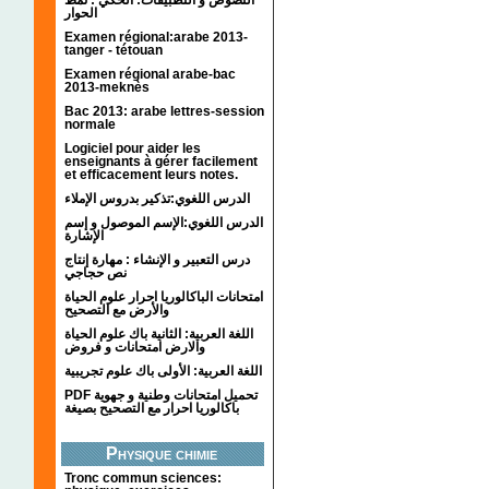
الحوار
Examen régional:arabe 2013-
tanger - tétouan
Examen régional arabe-bac
2013-meknès
Bac 2013: arabe lettres-session
normale
Logiciel pour aider les
enseignants à gérer facilement
et efficacement leurs notes.
الدرس اللغوي:تذكير بدروس الإملاء
الدرس اللغوي:الإسم الموصول و إسم
الإشارة
درس التعبير و الإنشاء : مهارة إنتاج
نص حجاجي
امتحانات الباكالوريا احرار علوم الحياة
والأرض مع التصحيح
اللغة العربية: الثانية باك علوم الحياة
والارض امتحانات و فروض
اللغة العربية: الأولى باك علوم تجريبية
PDF تحميل امتحانات وطنية و جهوية
باكالوريا احرار مع التصحيح بصيغة
Physique chimie
Tronc commun sciences: