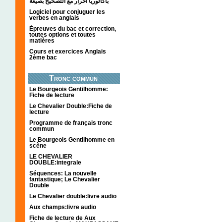
باكالوريا احرار مع التصحيح بصيغة
Logiciel pour conjuguer les
verbes en anglais
Épreuves du bac et correction,
toutes options et toutes
matières
Cours et exercices Anglais
2ème bac
Tronc commun
Le Bourgeois Gentilhomme:
Fiche de lecture
Le Chevalier Double:Fiche de
lecture
Programme de français tronc
commun
Le Bourgeois Gentilhomme en
scène
LE CHEVALIER
DOUBLE:integrale
Séquences: La nouvelle
fantastique; Le Chevalier
Double
Le Chevalier double:livre audio
Aux champs:livre audio
Fiche de lecture de Aux