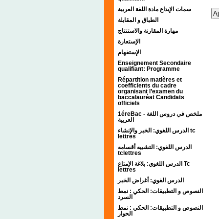
سمات الإبداع مادة اللغة العربية
الطباق و المقابلة
مهارة المقارنة والاستنتاج
الإستعارة
الإستفهام
Enseignement Secondaire
qualifiant: Programme
Répartition matières et
coefficients du cadre
organisant l’examen du
baccalauréat Candidats
officiels
1éreBac - ملخص في دروس اللغة
العربية
الدرس اللغوي: الخبر والإنشاء tc
lettres
الدرس اللغوي: التشبيه أقسامه
tclettres
الدرس اللغوي: بلاغة الإمتاع Tc
lettres
الدرس الغوي: أغراض الخبر
النصوص و التطبيقات: الحكي : نمط
السرد
النصوص و التطبيقات: الحكي : نمط
الحوار