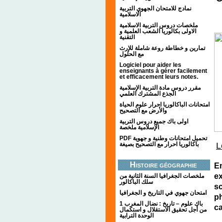
نمادج للامتحان الجهوي التربية
الاسلامية
ملخصات دروس التربية الاسلامية
الاولى بكالوريا الشعب العلمية و
التقنية
تمارين و خطاطة روعة شاملة للإرث
مع الحلول
Logiciel pour aider les
enseignants à gérer facilement
et efficacement leurs notes.
مقرر دروس مادة التربية الإسلامية
الجذع المشترك العلمي
امتحانات الباكالوريا احرار علوم الحياة
والأرض مع التصحيح
اولى باك جميع دروس التربية
الإسلامية ملخصة
PDF تحميل امتحانات وطنية و جهوية
باكالوريا احرار مع التصحيح بصيغة
L
Histoire géographie
Em
ex
ملخصات الجغرافيا السنة الثانية من
سلك الباكالور
sc
امتحان جهوي في التاريخ و الجغرافيا
p
1 باك علوم – تاريخ : نضال المغرب
ca
من أجل تحقيق الاستقلال و استكمال
الوحدة الترابية