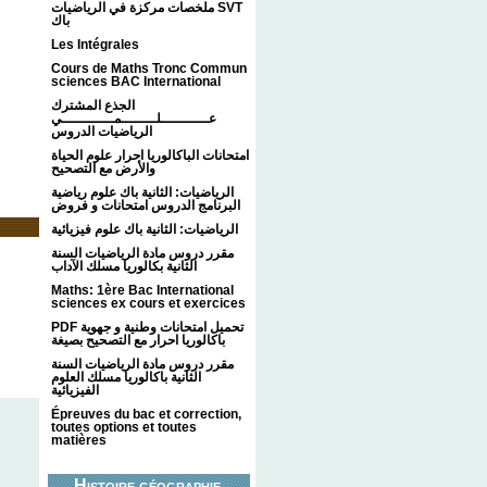
ملخصات مركزة في الرياضيات SVT
باك
Les Intégrales
Cours de Maths Tronc Commun
sciences BAC International
الجذع المشترك
عـــــــــــلــــــــمــــــــــــي
الرياضيات الدروس
امتحانات الباكالوريا احرار علوم الحياة
والأرض مع التصحيح
الرياضيات: الثانية باك علوم رياضية
البرنامج الدروس امتحانات و فروض
الرياضيات: الثانية باك علوم فيزيائية
مقرر دروس مادة الرياضيات السنة
الثانية بكالوريا مسلك الآداب
Maths: 1ère Bac International
sciences ex cours et exercices
PDF تحميل امتحانات وطنية و جهوية
باكالوريا احرار مع التصحيح بصيغة
مقرر دروس مادة الرياضيات السنة
الثانية باكالوريا مسلك العلوم
الفيزيائية
Épreuves du bac et correction,
toutes options et toutes
matières
Histoire géographie