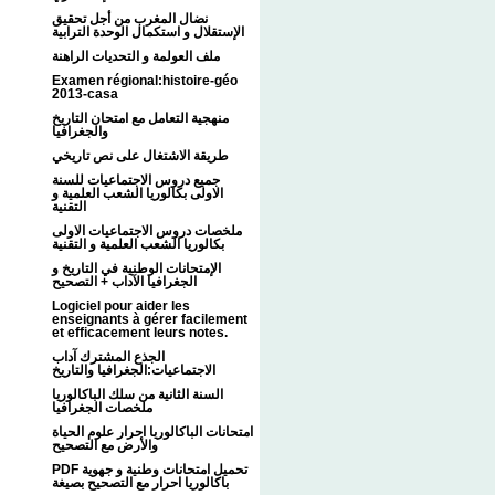
نضال المغرب من أجل تحقيق
الإستقلال و استكمال الوحدة الترابية
ملف العولمة و التحديات الراهنة
Examen régional:histoire-géo
2013-casa
منهجية التعامل مع امتحان التاريخ
والجغرافيا
طريقة الاشتغال على نص تاريخي
جميع دروس الاجتماعيات للسنة
الاولى بكالوريا الشعب العلمية و
التقنية
ملخصات دروس الاجتماعيات الاولى
بكالوريا الشعب العلمية و التقنية
الإمتحانات الوطنية في التاريخ و
الجغرافيا الآداب + التصحيح
Logiciel pour aider les
enseignants à gérer facilement
et efficacement leurs notes.
الجذع المشترك آداب
الاجتماعيات:الجغرافيا والتاريخ
السنة الثانية من سلك الباكالوريا
ملخصات الجغرافيا
امتحانات الباكالوريا احرار علوم الحياة
والأرض مع التصحيح
PDF تحميل امتحانات وطنية و جهوية
باكالوريا احرار مع التصحيح بصيغة