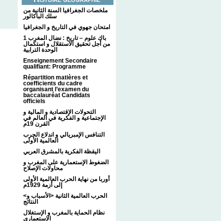
ملخصات الجغرافيا السنة الثانية من
سلك الباكالور
امتحان جهوي في التاريخ و الجغرافيا
1 باك علوم – تاريخ : نضال المغرب
من أجل تحقيق الاستقلال و استكمال
الوحدة الترابية
Enseignement Secondaire
qualifiant: Programme
Répartition matières et
coefficients du cadre
organisant l’examen du
baccalauréat Candidats
officiels
التحولات الإقتصادية و المالية و
الإجتماعية و الفكرية في العالم في
القرن 19م
التنافس الإمبريالي و اندلاع الحرب
العالمية الأولى
اليقظة الفكرية بالمشرق العربي
الضغوط الإستعمارية على المغرب و
محاولات الإصلاح
أوربا من نهاية الحرب العالمية الأولى
إلى أزمة 1929م
<الحرب العالمية الثانية <الأسباب و
النتائج
نظام الحماية بالمغرب و الإستغلال
الإستعماري