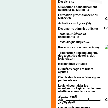
Dossiers
(1)
Orientation et enseignement
supérieur au Maroc
(6)
Formation professionnelle au
Maroc
(3)
C
Actualités du Lycée
(16)
Ch
Documents administratifs
(5)
Tests pour élèves et
enseignants
(3)
Tests diagnostiques
(4)
Ressources pour les profs
(4)
Téléchargez des documents,
des tests, des devoirs, des
logiciels...
(4)
Bibliothèque virtuelle
Dernières pages et billets
ajoutés
Charte de classe à faire signer
par les élèves
Logiciel pour aider les
enseignants à gérer facilement
et efficacement leurs notes.
الجذع المشترك
C
عـــــــــــلــــــــمــــــــــــي علوم
الحياة والارض
Une journée inoubliable