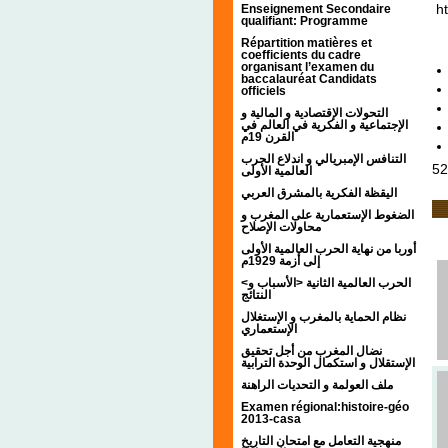
ht
Enseignement Secondaire
qualifiant: Programme
Répartition matières et
coefficients du cadre
organisant l’examen du
baccalauréat Candidats
officiels
التحولات الإقتصادية و المالية و
الإجتماعية و الفكرية في العالم في
القرن 19م
التنافس الإمبريالي و اندلاع الحرب
52
العالمية الأولى
اليقظة الفكرية بالمشرق العربي
الضغوط الإستعمارية على المغرب و
محاولات الإصلاح
أوربا من نهاية الحرب العالمية الأولى
إلى أزمة 1929م
<الحرب العالمية الثانية <الأسباب و
النتائج
نظام الحماية بالمغرب و الإستغلال
الإستعماري
نضال المغرب من أجل تحقيق
الإستقلال و استكمال الوحدة الترابية
ملف العولمة و التحديات الراهنة
Examen régional:histoire-géo
2013-casa
منهجية التعامل مع امتحان التاريخ