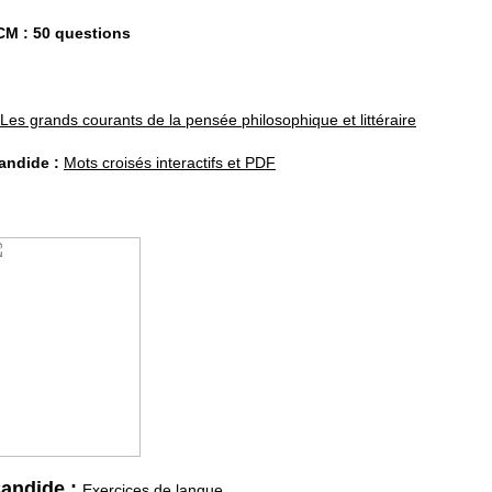
M : 50 questions
andide :
Mots croisés interactifs et PDF
andide :
Exercices de langue