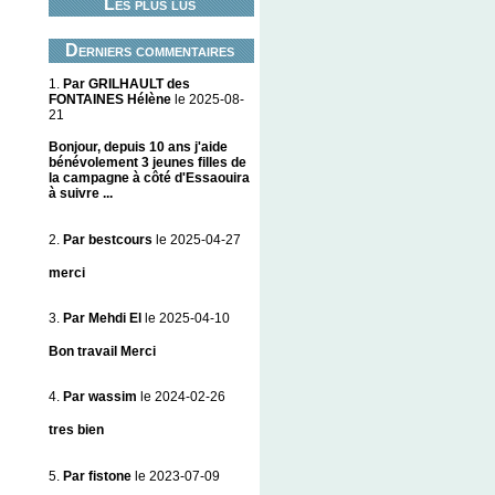
Les plus lus
Derniers commentaires
1.
Par GRILHAULT des
FONTAINES Hélène
le 2025-08-
21
Bonjour, depuis 10 ans j'aide
bénévolement 3 jeunes filles de
la campagne à côté d'Essaouira
à suivre ...
2.
Par bestcours
le 2025-04-27
merci
3.
Par Mehdi El
le 2025-04-10
Bon travail Merci
4.
Par wassim
le 2024-02-26
tres bien
5.
Par fistone
le 2023-07-09