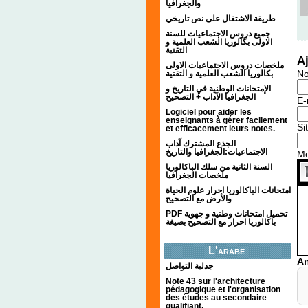
والجغرافيا
طريقة الاشتغال على نص تاريخي
جميع دروس الاجتماعيات للسنة
الاولى بكالوريا الشعب العلمية و
التقنية
A
ملخصات دروس الاجتماعيات الاولى
N
بكالوريا الشعب العلمية و التقنية
الإمتحانات الوطنية في التاريخ و
الجغرافيا الآداب + التصحيح
E-
Logiciel pour aider les
enseignants à gérer facilement
Si
et efficacement leurs notes.
الجذع المشترك آداب
الاجتماعيات:الجغرافيا والتاريخ
M
السنة الثانية من سلك الباكالوريا
ملخصات الجغرافيا
امتحانات الباكالوريا احرار علوم الحياة
والأرض مع التصحيح
PDF تحميل امتحانات وطنية و جهوية
باكالوريا احرار مع التصحيح بصيغة
L'arabe
An
جدلية التواصل
Note 43 sur l'architecture
pédagogique et l'organisation
des études au secondaire
qualifiant.