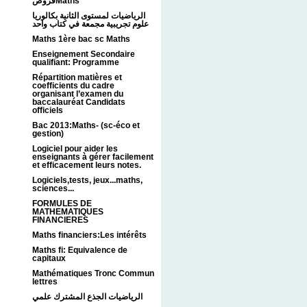
فروضMaths
الرياضيات لمستوى الثانية بكالوريا
علوم تجريبية مجمعة في كتاب واحد
Maths 1ère bac sc Maths
Enseignement Secondaire
qualifiant: Programme
Répartition matières et
coefficients du cadre
organisant l’examen du
baccalauréat Candidats
officiels
Bac 2013:Maths- (sc-éco et
gestion)
Logiciel pour aider les
enseignants à gérer facilement
et efficacement leurs notes.
Logiciels,tests, jeux...maths,
sciences...
FORMULES DE
MATHEMATIQUES
FINANCIERES
Maths financiers:Les intérêts
Maths fi: Equivalence de
capitaux
Mathématiques Tronc Commun
lettres
الرياضيات الجذع المشترك علمي