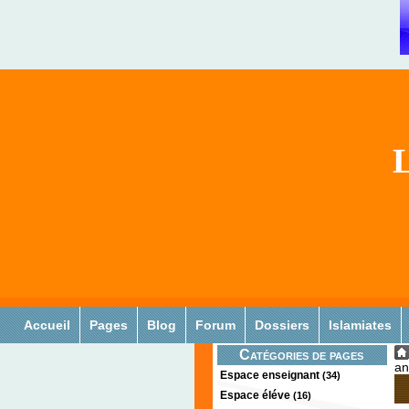
L
Accueil
Pages
Blog
Forum
Dossiers
Islamiates
Catégories de pages
an
Espace enseignant
(34)
Espace éléve
(16)