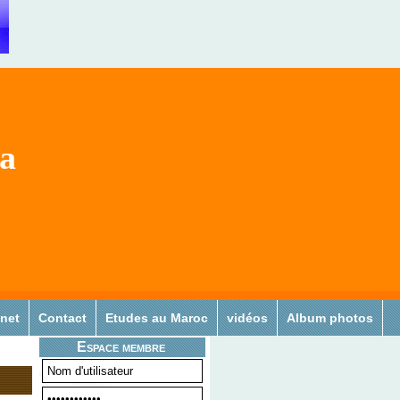
sa
 net
Contact
Etudes au Maroc
vidéos
Album photos
,
Espace membre