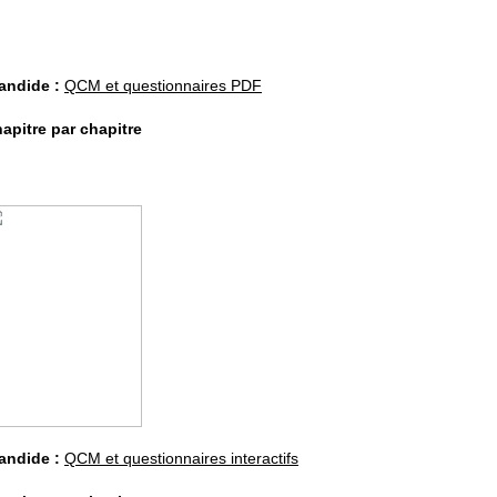
andide :
QCM et questionnaires PDF
apitre par chapitre
andide :
QCM et questionnaires interactifs