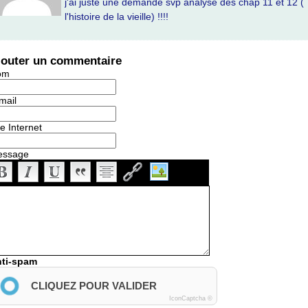
j'ai juste une demande svp analyse des chap 11 et 12 (
l'histoire de la vieille) !!!!
jouter un commentaire
om
mail
te Internet
essage
ti-spam
CLIQUEZ POUR VALIDER
IconCaptcha ©