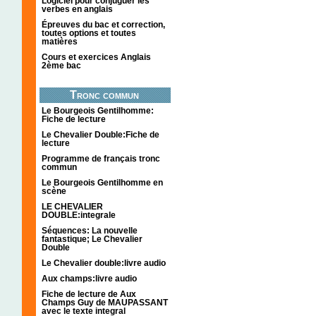
Logiciel pour conjuguer les
verbes en anglais
Épreuves du bac et correction,
toutes options et toutes
matières
Cours et exercices Anglais
2ème bac
Tronc commun
Le Bourgeois Gentilhomme:
Fiche de lecture
Le Chevalier Double:Fiche de
lecture
Programme de français tronc
commun
Le Bourgeois Gentilhomme en
scène
LE CHEVALIER
DOUBLE:integrale
Séquences: La nouvelle
fantastique; Le Chevalier
Double
Le Chevalier double:livre audio
Aux champs:livre audio
Fiche de lecture de Aux
Champs Guy de MAUPASSANT
avec le texte integral