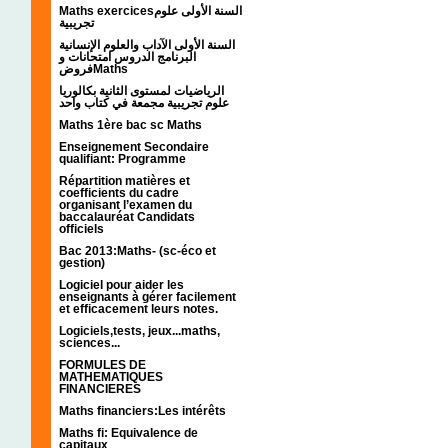
Maths exercicesالسنة الأولى علوم
تجريبية
السنة الأولى الآداب والعلوم الإنسانية
البرنامج الدروس امتحانات و
فروضMaths
الرياضيات لمستوى الثانية بكالوريا
علوم تجريبية مجمعة في كتاب واحد
Maths 1ère bac sc Maths
Enseignement Secondaire
qualifiant: Programme
Répartition matières et
coefficients du cadre
organisant l’examen du
baccalauréat Candidats
officiels
Bac 2013:Maths- (sc-éco et
gestion)
Logiciel pour aider les
enseignants à gérer facilement
et efficacement leurs notes.
Logiciels,tests, jeux...maths,
sciences...
FORMULES DE
MATHEMATIQUES
FINANCIERES
Maths financiers:Les intérêts
Maths fi: Equivalence de
capitaux