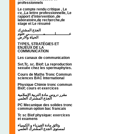
professionnels
Le compte rendu critique , Le
cv, ,La lettre professionnelle, Le
rapport d'intervention ,de
laboratoire,de recherche,de
stage et Le résumé
الجذع المشترك
عـــــــــــلــــــــمــــــــــــي علوم
الحياة والارض
TYPES, STRATÉGIES ET
ENJEUX DE LA
COMMUNICATION
Les canaux de communication
Svt.Tc. sc. Biof: La reproduction
sexuée chez les spermaphytes.
Cours de Maths Tronc Commun
sciences BAC International
Physique Chimie tronc commun
Biof; cours et exercices
مقرر دروس مادة التربية الإسلامية
الجذع المشترك العلمي
PC Mecanique des solides tronc
commun option bac francais
Tc sc Biof physique: exercices
et examens
وثائق مادة الفيزياء و الكيمياء
لمستوى الجدع المشترك العلمي