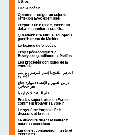
lettres
Lire la poésie
Comment rédiger un sujet de
réflexion avec exemples
Préparer un exposé, mener un
débat et améliorer son Oral
Questionnaire sur Le Bourgeois
gentilhomme de Molière
Le lexique de la poésie
Projet pédagogique:Le
Bourgeois gentilhomme Molière
Les procédés comiques de la
comédie
الدرس اللغوي:الإسم الموصول و إسم
الإشارة
درس التعبير و الإنشاء : مهارة إنتاج
نص حجاجي
علم البيئة: الايكولوجيا
Etudes supérieures en France :
comment trouver sa voie ?
Le système énonciatif : le
discours et le récit
Le discours direct et indirect:
cours et exercices
Langue et conjugaison : tests et
exercices