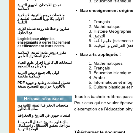
Education islamique
نمادج للامتحان الجهوي التربية
الاسلامية
Bac enseignement originel
ملخصات دروس التربية الاسلامية
الاولى بكالوريا الشعب العلمية و
Français
التقنية
Mathématique
تمارين و خطاطة روعة شاملة للإرث
Histoire Géographie
مع الحلول
التوثيق
Logiciel pour aider les
علوم اللغة (scie
enseignants à gérer facilement
التوقيت
et efficacement leurs notes.
مقرر دروس مادة التربية الإسلامية
Bac arts appliqués :
الجذع المشترك العلمي
امتحانات الباكالوريا احرار علوم الحياة
Mathématiques
والأرض مع التصحيح
Français
Éducation islamique
اولى باك جميع دروس التربية
الإسلامية ملخصة
Arabe
Informatique et infog
PDF تحميل امتحانات وطنية و جهوية
باكالوريا احرار مع التصحيح بصيغة
Culture plastique et h
Tous les bacheliers libres pas
Histoire géographie
Pour ceux qui ne veulent/peuvent
ملخصات الجغرافيا السنة الثانية من
d’exemption de l’éducation phys
سلك الباكالور
امتحان جهوي في التاريخ و الجغرافيا
1 باك علوم – تاريخ : نضال المغرب
من أجل تحقيق الاستقلال و استكمال
الوحدة الترابية
Téléchargez le document