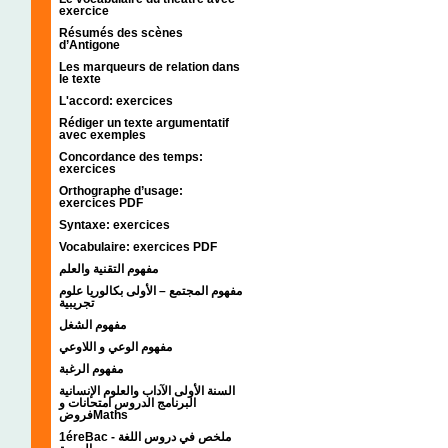
exercice
Résumés des scènes
d’Antigone
Les marqueurs de relation dans
le texte
L'accord: exercices
Rédiger un texte argumentatif
avec exemples
Concordance des temps:
exercices
Orthographe d’usage:
exercices PDF
Syntaxe: exercices
Vocabulaire: exercices PDF
مفهوم التقنية والعلم
مفهوم المجتمع – الأولى بكالوريا علوم
تجريبية
مفهوم الشغل
مفهوم الوعي و اللاوعي
مفهوم الرغبة
السنة الأولى الآداب والعلوم الإنسانية
البرنامج الدروس امتحانات و
فروضMaths
1éreBac - ملخص في دروس اللغة