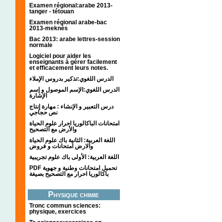
Examen régional:arabe 2013-
tanger - tétouan
Examen régional arabe-bac
2013-meknès
Bac 2013: arabe lettres-session
normale
Logiciel pour aider les
enseignants à gérer facilement
et efficacement leurs notes.
الدرس اللغوي:تذكير بدروس الإملاء
الدرس اللغوي:الإسم الموصول و إسم
الإشارة
درس التعبير و الإنشاء : مهارة إنتاج
نص حجاجي
امتحانات الباكالوريا احرار علوم الحياة
والأرض مع التصحيح
اللغة العربية: الثانية باك علوم الحياة
والارض امتحانات و فروض
اللغة العربية: الأولى باك علوم تجريبية
PDF تحميل امتحانات وطنية و جهوية
باكالوريا احرار مع التصحيح بصيغة
Physique chimie
Tronc commun sciences:
physique, exercices