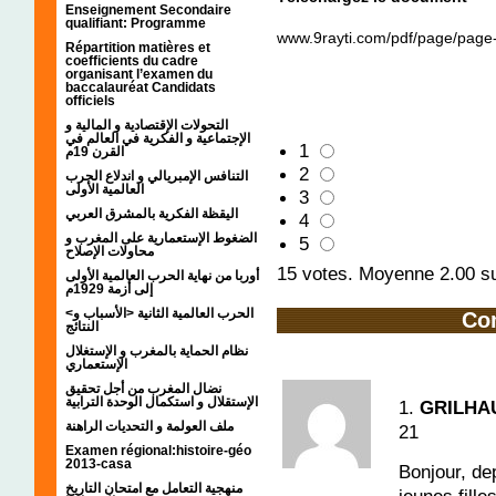
Enseignement Secondaire
qualifiant: Programme
www.9rayti.com/pdf/page/page
Répartition matières et
coefficients du cadre
organisant l’examen du
baccalauréat Candidats
officiels
التحولات الإقتصادية و المالية و
الإجتماعية و الفكرية في العالم في
1
القرن 19م
2
التنافس الإمبريالي و اندلاع الحرب
العالمية الأولى
3
اليقظة الفكرية بالمشرق العربي
4
الضغوط الإستعمارية على المغرب و
5
محاولات الإصلاح
15
votes. Moyenne
2.00
su
أوربا من نهاية الحرب العالمية الأولى
إلى أزمة 1929م
<الحرب العالمية الثانية <الأسباب و
Co
النتائج
نظام الحماية بالمغرب و الإستغلال
الإستعماري
نضال المغرب من أجل تحقيق
الإستقلال و استكمال الوحدة الترابية
1.
GRILHAU
ملف العولمة و التحديات الراهنة
21
Examen régional:histoire-géo
2013-casa
Bonjour, de
منهجية التعامل مع امتحان التاريخ