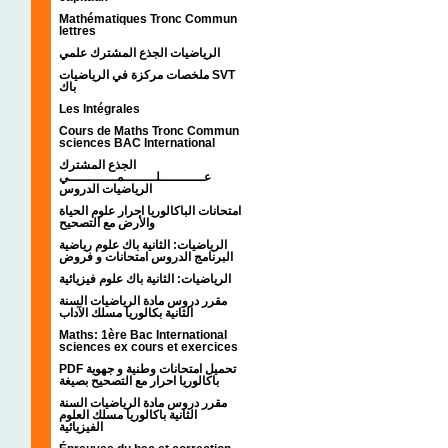
Mathématiques Tronc Commun
lettres
الرياضيات الجذع المشترك علمي
ملخصات مركزة في الرياضيات SVT
باك
Les Intégrales
Cours de Maths Tronc Commun
sciences BAC International
الجذع المشترك
عـــــــــــلــــــــمــــــــــــي
الرياضيات الدروس
امتحانات الباكالوريا احرار علوم الحياة
والأرض مع التصحيح
الرياضيات: الثانية باك علوم رياضية
البرنامج الدروس امتحانات و فروض
الرياضيات: الثانية باك علوم فيزيائية
مقرر دروس مادة الرياضيات السنة
الثانية بكالوريا مسلك الآداب
Maths: 1ère Bac International
sciences ex cours et exercices
PDF تحميل امتحانات وطنية و جهوية
باكالوريا احرار مع التصحيح بصيغة
مقرر دروس مادة الرياضيات السنة
الثانية باكالوريا مسلك العلوم
الفيزيائية