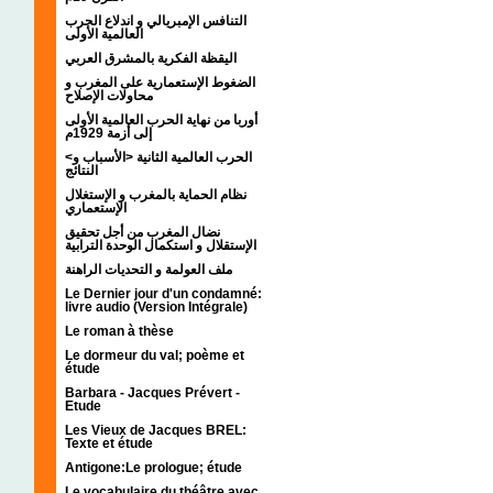
التنافس الإمبريالي و اندلاع الحرب
العالمية الأولى
اليقظة الفكرية بالمشرق العربي
الضغوط الإستعمارية على المغرب و
محاولات الإصلاح
أوربا من نهاية الحرب العالمية الأولى
إلى أزمة 1929م
<الحرب العالمية الثانية <الأسباب و
النتائج
نظام الحماية بالمغرب و الإستغلال
الإستعماري
نضال المغرب من أجل تحقيق
الإستقلال و استكمال الوحدة الترابية
ملف العولمة و التحديات الراهنة
Le Dernier jour d'un condamné:
livre audio (Version Intégrale)
Le roman à thèse
Le dormeur du val; poème et
étude
Barbara - Jacques Prévert -
Etude
Les Vieux de Jacques BREL:
Texte et étude
Antigone:Le prologue; étude
Le vocabulaire du théâtre avec