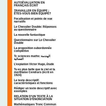
AUTOÉVALUATION EN
FRANÇAIS ÉCRIT
TRAVAILLER EN ÉQUIPE :
ÊTES-VOUS BIEN ÉQUIPÉ?
Focalisation et points de vue
narratifs
Le Chevalier Double: Réponses
au questionnaire
La nouvelle fantastique
Questionnaire sur Le Chevalier
Double
La proposition subordonnée
complétive
Tc sciences maths: الهندسة
الفضائية
L’expiation Victor Hugo, étude
Tu es plus belle que le ciel et la
merBlaise Cendrars (écrit en
1924)
Le texte descriptif:
caractéristiques et fonctions
Rédiger un texte descriptif avec
exemples
RELATION D’UN TEXTE À LA
SITUATION D’ÉNONCIATION
Mathématiques Tronc Commun