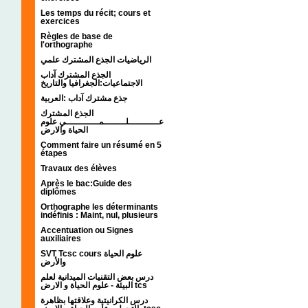
Les temps du récit; cours et
exercices
Règles de base de
l'orthographe
الرياضيات الجذع المشترك علمي
الجذع المشترك آداب
الاجتماعيات:الجغرافيا والتاريخ
جذع مشترك آداب :العربية
الجذع المشترك
عـــــــــــلــــــــمــــــــــــي علوم
الحياة والارض
Comment faire un résumé en 5
étapes
Travaux des élèves
Après le bac:Guide des
diplômes
Orthographe les déterminants
indéfinis : Maint, nul, plusieurs
Accentuation ou Signes
auxiliaires
SVT Tcsc cours علوم الحياة
والأرض
درس بعض التقنيات الميدانية لعلم
البيئة - علوم الحياة و الارض tcs
درس الكرانيتية وعلاقتها بظاهرة