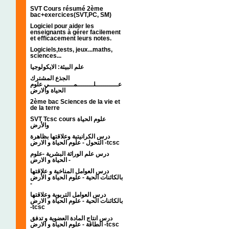
SVT Cours résumé 2ème
bac+exercices(SVT,PC, SM)
Logiciel pour aider les
enseignants à gérer facilement
et efficacement leurs notes.
Logiciels,tests, jeux...maths,
sciences...
علم البيئة: الايكولوجيا
الجذع المشترك
عـــــــــــلــــــــمــــــــــــي علوم
الحياة والارض
2ème bac Sciences de la vie et
de la terre
SVT Tcsc cours علوم الحياة
والأرض
درس الكرانيتية وعلاقتها بظاهرة
التحول - علوم الحياة و الارض -tcsc
درس علم الوراثة البشرية -علوم
الحياة و الارض -
درس العوامل المناخية و علاقتها
بالكائنات الحية - علوم الحياة و الأرض
-
درس العوامل التربوية وعلاقتها
بالكائنات الحية - علوم الحياة و الارض
-tcsc
درس انتاج المادة العضوية و تدفق
الطاقة - علوم الحياة و الارض -tcsc