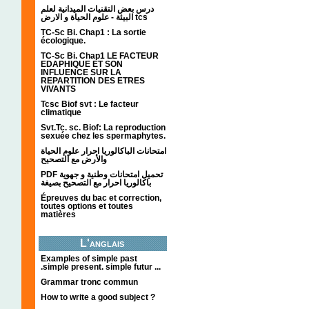
درس بعض التقنيات الميدانية لعلم
البيئة - علوم الحياة و الارض tcs
TC-Sc Bi. Chap1 : La sortie
écologique.
TC-Sc Bi. Chap1 LE FACTEUR
EDAPHIQUE ET SON
INFLUENCE SUR LA
REPARTITION DES ETRES
VIVANTS
Tcsc Biof svt : Le facteur
climatique
Svt.Tc. sc. Biof: La reproduction
sexuée chez les spermaphytes.
امتحانات الباكالوريا احرار علوم الحياة
والأرض مع التصحيح
PDF تحميل امتحانات وطنية و جهوية
باكالوريا احرار مع التصحيح بصيغة
Épreuves du bac et correction,
toutes options et toutes
matières
L'anglais
Examples of simple past
.simple present. simple futur ...
Grammar tronc commun
How to write a good subject ?