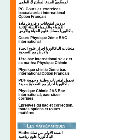
لمستوى الجدع المشترك العلمي
PC Cours et exercices
baccalauréat international
Option Français
دروس امتحانات و فروض مادة
الفيزياء والكيمياء السنة الثانية
باكالوريا مسلك علوم الحياة والأرض
Cours Physique 2ème BAC
International
امتحانات الباكالوريا احرار علوم الحياة
والأرض مع التصحيح
1ère bac international sc ex et
sc maths: Physique Chimie
Physique chimie 2ème bac
international Option Français
PDF تحميل امتحانات وطنية و جهوية
باكالوريا احرار مع التصحيح بصيغة
Physique Chimie 2AS Bac
International; exercices
corriges
Épreuves du bac et correction,
toutes options et toutes
matières
Les mathématiques
Mathsالسنة الأولى من سلك
الباكالوريا علوم رياضية