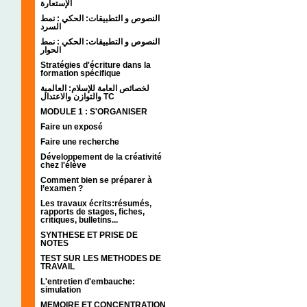
الإستعارة
النصوص و التطبيقات: الحكي : نمط
السرد
النصوص و التطبيقات: الحكي : نمط
الحوار
Stratégies d'écriture dans la
formation spécifique
لخصائص العامة للإسلام: العالمية
والتوازن والاعتدال TC
MODULE 1 : S'ORGANISER
Faire un exposé
Faire une recherche
Développement de la créativité
chez l'élève
Comment bien se préparer à
l’examen ?
Les travaux écrits:résumés,
rapports de stages, fiches,
critiques, bulletins...
SYNTHESE ET PRISE DE
NOTES
TEST SUR LES METHODES DE
TRAVAIL
L'entretien d'embauche:
simulation
MEMOIRE ET CONCENTRATION