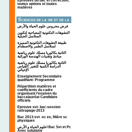
Épreuves du bac et correction,
toutes options et toutes
matières
Sciences de la vie et de la
terre
فرض محروس علوم الحياة والأرض
التشوهات التكتونیة المصاحبة لتكوین
السلاسل الجبلیة
طبيعة التشوهات التكتونية المميزة
لسلاسل الطمر والاصطدام
الثانية بكالوريا مسلك علوم رياضية
مبادئ وتقنيات الهندسة الوراثية
الثانية بكالوريا مسلك علوم رياضية
الدراسة الكمية للتغير :القياس
الإحيائي
Enseignement Secondaire
qualifiant: Programme
Répartition matières et
coefficients du cadre
organisant l’examen du
baccalauréat Candidats
officiels
Epreuve svt- bac-session
rattrapage-2013
Bac 2013:svt -sc ex, filière sc
physiques
اعلوم الحياة و الأرض Bac Svt et Pc
Avec solutions