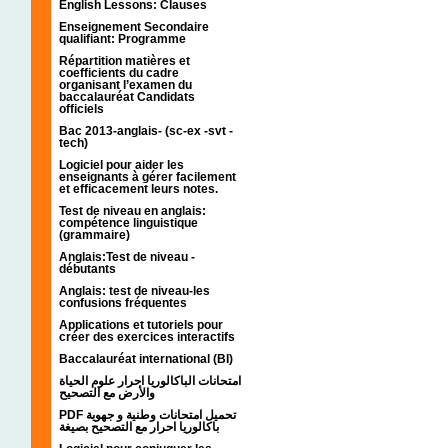
English Lessons: Clauses
Enseignement Secondaire
qualifiant: Programme
Répartition matières et
coefficients du cadre
organisant l’examen du
baccalauréat Candidats
officiels
Bac 2013-anglais- (sc-ex -svt -
tech)
Logiciel pour aider les
enseignants à gérer facilement
et efficacement leurs notes.
Test de niveau en anglais:
compétence linguistique
(grammaire)
Anglais:Test de niveau -
débutants
Anglais: test de niveau-les
confusions fréquentes
Applications et tutoriels pour
créer des exercices interactifs
Baccalauréat international (BI)
امتحانات الباكالوريا احرار علوم الحياة
والأرض مع التصحيح
PDF تحميل امتحانات وطنية و جهوية
باكالوريا احرار مع التصحيح بصيغة