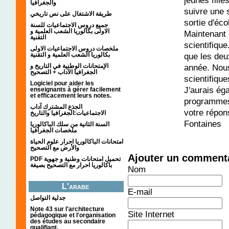
jeunes fill
والجغرافيا
suivre une 
طريقة الاشتغال على نص تاريخي
sortie d'éc
جميع دروس الاجتماعيات للسنة
الاولى بكالوريا الشعب العلمية و
Maintenant 
التقنية
scientifiqu
ملخصات دروس الاجتماعيات الاولى
بكالوريا الشعب العلمية و التقنية
que les de
الإمتحانات الوطنية في التاريخ و
année. Nous
الجغرافيا الآداب + التصحيح
scientifiqu
Logiciel pour aider les
J'aurais ég
enseignants à gérer facilement
et efficacement leurs notes.
programmes.
الجذع المشترك آداب
votre répon
الاجتماعيات:الجغرافيا والتاريخ
Fontaines
السنة الثانية من سلك الباكالوريا
ملخصات الجغرافيا
امتحانات الباكالوريا احرار علوم الحياة
والأرض مع التصحيح
Ajouter un comment
PDF تحميل امتحانات وطنية و جهوية
باكالوريا احرار مع التصحيح بصيغة
Nom
L'arabe
E-mail
جدلية التواصل
Note 43 sur l'architecture
Site Internet
pédagogique et l'organisation
des études au secondaire
qualifiant.