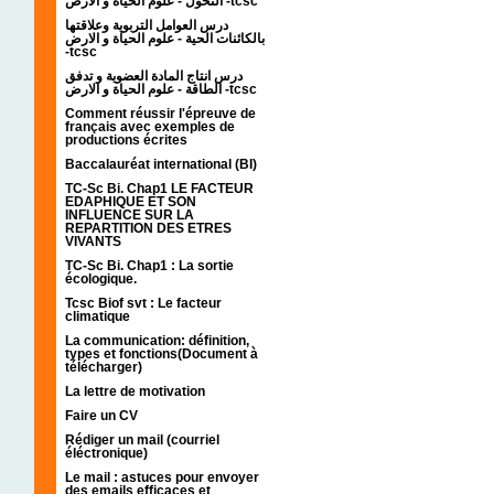
التحول - علوم الحياة و الارض -tcsc
درس العوامل التربوية وعلاقتها
بالكائنات الحية - علوم الحياة و الارض
-tcsc
درس انتاج المادة العضوية و تدفق
الطاقة - علوم الحياة و الارض -tcsc
Comment réussir l'épreuve de
français avec exemples de
productions écrites
Baccalauréat international (BI)
TC-Sc Bi. Chap1 LE FACTEUR
EDAPHIQUE ET SON
INFLUENCE SUR LA
REPARTITION DES ETRES
VIVANTS
TC-Sc Bi. Chap1 : La sortie
écologique.
Tcsc Biof svt : Le facteur
climatique
La communication: définition,
types et fonctions(Document à
télécharger)
La lettre de motivation
Faire un CV
Rédiger un mail (courriel
éléctronique)
Le mail : astuces pour envoyer
des emails efficaces et