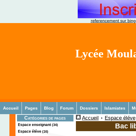
referencement sur bing
Lycée Moula
Accueil
Pages
Blog
Forum
Dossiers
Islamiates
M
Accueil
Espace éléve
Catégories de pages
Bac li
Espace enseignant
(34)
Espace éléve
(16)