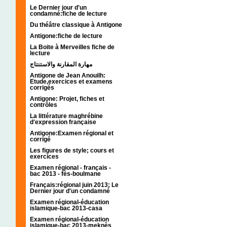
Le Dernier jour d'un
condamné:fiche de lecture
Du théâtre classique à Antigone
Antigone:fiche de lecture
La Boite à Merveilles fiche de
lecture
مهارة المقارنة والاستنتاج
Antigone de Jean Anouilh:
Etude,exercices et examens
corrigés
Antigone: Projet, fiches et
contrôles
La littérature maghrébine
d'expression française
Antigone:Examen régional et
corrigé
Les figures de style; cours et
exercices
Examen régional - français -
bac 2013 - fès-boulmane
Français:régional juin 2013; Le
Dernier jour d'un condamné
Examen régional-éducation
islamique-bac 2013-casa
Examen régional-éducation
islamique-bac 2013-meknès