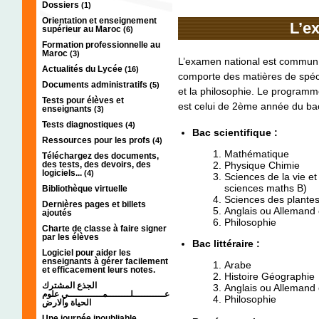
Dossiers
(1)
Orientation et enseignement
L’e
supérieur au Maroc
(6)
Formation professionnelle au
Maroc
(3)
L’examen national est commun ent
Actualités du Lycée
(16)
comporte des matières de spéc
Documents administratifs
(5)
et la philosophie. Le programme
Tests pour élèves et
est celui de 2ème année du ba
enseignants
(3)
Tests diagnostiques
(4)
Bac scientifique :
Ressources pour les profs
(4)
Mathématique
Téléchargez des documents,
des tests, des devoirs, des
Physique Chimie
logiciels...
(4)
Sciences de la vie et
sciences maths B)
Bibliothèque virtuelle
Sciences des plante
Dernières pages et billets
Anglais ou Allemand 
ajoutés
Philosophie
Charte de classe à faire signer
par les élèves
Bac littéraire :
Logiciel pour aider les
enseignants à gérer facilement
Arabe
et efficacement leurs notes.
Histoire Géographie
الجذع المشترك
Anglais ou Allemand
عـــــــــــلــــــــمــــــــــــي علوم
Philosophie
الحياة والارض
Une journée inoubliable