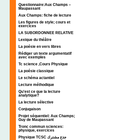
Questionnaire:Aux Champs –
Maupassant
Aux Champs: fiche de lecture
Les figures de style; cours et
exercices
LA SUBORDONNEE RELATIVE
Lexique du théâtre
La poésie en vers libres
Rédiger un texte argumentatif
avec exemples
Tc science ,Cours Physique
La poésie classique
Le schéma actantiel
Lecture méthodique
Qu'est ce que la lecture
analytique?
La lecture sélective
Conjugaison
Projet séquentiel: Aux Champs;
Guy de Maupassant
Tronc commun sciences:
physique, exercices
Physique TCSC جذع مشترك