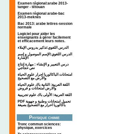
Examen régional:arabe 2013-
tanger - tétouan
Examen régional arabe-bac
2013-meknès
Bac 2013: arabe lettres-session
normale
Logiciel pour aider les
enseignants à gérer facilement
et efficacement leurs notes.
الدرس اللغوي:تذكير بدروس الإملاء
الدرس اللغوي:الإسم الموصول و إسم
الإشارة
درس التعبير و الإنشاء : مهارة إنتاج
نص حجاجي
امتحانات الباكالوريا احرار علوم الحياة
والأرض مع التصحيح
اللغة العربية: الثانية باك علوم الحياة
والارض امتحانات و فروض
اللغة العربية: الأولى باك علوم تجريبية
PDF تحميل امتحانات وطنية و جهوية
باكالوريا احرار مع التصحيح بصيغة
Physique chimie
Tronc commun sciences:
physique, exercices