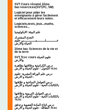
SVT Cours résumé 2ème
bac+exercices(SVT,PC, SM)
Logiciel pour aider les
enseignants à gérer facilement
et efficacement leurs notes.
Logiciels,tests, jeux...maths,
sciences...
علم البيئة: الايكولوجيا
الجذع المشترك
عـــــــــــلــــــــمــــــــــــي علوم
الحياة والارض
2ème bac Sciences de la vie et
de la terre
SVT Tcsc cours علوم الحياة
والأرض
درس الكرانيتية وعلاقتها بظاهرة
التحول - علوم الحياة و الارض -tcsc
درس علم الوراثة البشرية -علوم
الحياة و الارض -
درس العوامل المناخية و علاقتها
بالكائنات الحية - علوم الحياة و الأرض
-
درس العوامل التربوية وعلاقتها
بالكائنات الحية - علوم الحياة و الارض
-tcsc
درس انتاج المادة العضوية و تدفق
الطاقة - علوم الحياة و الارض -tcsc