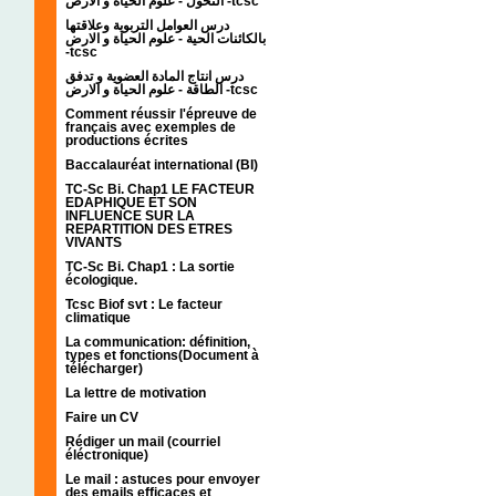
التحول - علوم الحياة و الارض -tcsc
درس العوامل التربوية وعلاقتها
بالكائنات الحية - علوم الحياة و الارض
-tcsc
درس انتاج المادة العضوية و تدفق
الطاقة - علوم الحياة و الارض -tcsc
Comment réussir l'épreuve de
français avec exemples de
productions écrites
Baccalauréat international (BI)
TC-Sc Bi. Chap1 LE FACTEUR
EDAPHIQUE ET SON
INFLUENCE SUR LA
REPARTITION DES ETRES
VIVANTS
TC-Sc Bi. Chap1 : La sortie
écologique.
Tcsc Biof svt : Le facteur
climatique
La communication: définition,
types et fonctions(Document à
télécharger)
La lettre de motivation
Faire un CV
Rédiger un mail (courriel
éléctronique)
Le mail : astuces pour envoyer
des emails efficaces et