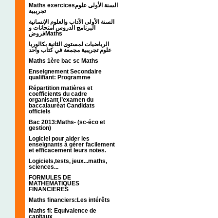
Maths exercicesالسنة الأولى علوم
تجريبية
السنة الأولى الآداب والعلوم الإنسانية
البرنامج الدروس امتحانات و
فروضMaths
الرياضيات لمستوى الثانية بكالوريا
علوم تجريبية مجمعة في كتاب واحد
Maths 1ère bac sc Maths
Enseignement Secondaire
qualifiant: Programme
Répartition matières et
coefficients du cadre
organisant l’examen du
baccalauréat Candidats
officiels
Bac 2013:Maths- (sc-éco et
gestion)
Logiciel pour aider les
enseignants à gérer facilement
et efficacement leurs notes.
Logiciels,tests, jeux...maths,
sciences...
FORMULES DE
MATHEMATIQUES
FINANCIERES
Maths financiers:Les intérêts
Maths fi: Equivalence de
capitaux