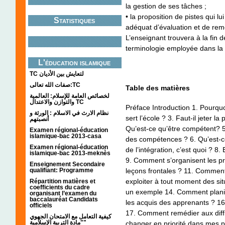
la gestion de ses tâches ;
• la proposition de pistes qui lu
Statistiques
adéquat d’évaluation et de rem
L’enseignant trouvera à la fin 
terminologie employée dans la 
L'éducation islamique
TC لتعايش بين الأديان
صفات الله تعالى:TC
Table des matières
لخصائص العامة للإسلام: العالمية
والتوازن والاعتدال TC
Préface Introduction 1. Pourqu
نظام الارث في الاسلام : الورثة و
sert l’école ? 3. Faut-il jeter l
أنصبتهم
Qu’est-ce qu’être compétent? 5
Examen régional-éducation
islamique-bac 2013-casa
des compétences ? 6. Qu’est-c
Examen régional-éducation
de l’intégration, c’est quoi ? 8
islamique-bac 2013-meknès
9. Comment s’organisent les p
Enseignement Secondaire
leçons frontales ? 11. Comment 
qualifiant: Programme
exploiter à tout moment des si
Répartition matières et
coefficients du cadre
un exemple 14. Comment planif
organisant l’examen du
baccalauréat Candidats
les acquis des apprenants ? 1
officiels
17. Comment remédier aux diffi
كيفية التعامل مع الامتحان الجهوي
"مادة التربية الإسلامية"
changer en priorité dans mes pr