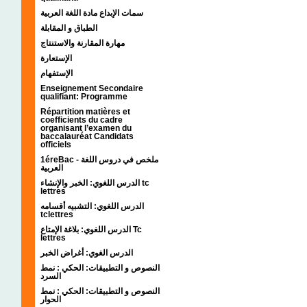
سمات الإبداع مادة اللغة العربية
الطباق و المقابلة
مهارة المقارنة والاستنتاج
الإستعارة
الإستفهام
Enseignement Secondaire
qualifiant: Programme
Répartition matières et
coefficients du cadre
organisant l’examen du
baccalauréat Candidats
officiels
1éreBac - ملخص في دروس اللغة
العربية
الدرس اللغوي: الخبر والإنشاء tc
lettres
الدرس اللغوي: التشبيه أقسامه
tclettres
الدرس اللغوي: بلاغة الإمتاع Tc
lettres
الدرس الغوي: أغراض الخبر
النصوص و التطبيقات: الحكي : نمط
السرد
النصوص و التطبيقات: الحكي : نمط
الحوار