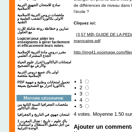
de différences de niveau dans 
نمادج للامتحان الجهوي التربية
الاسلامية
l’école ?
ملخصات دروس التربية الاسلامية
الاولى بكالوريا الشعب العلمية و
التقنية
Cliquez ici:
تمارين و خطاطة روعة شاملة للإرث
مع الحلول
(3,57 MB)
GUIDE DE LA PEDA
Logiciel pour aider les
marocaine.pdf
enseignants à gérer facilement
et efficacement leurs notes.
http://img41.xooimage.com/files
مقرر دروس مادة التربية الإسلامية
الجذع المشترك العلمي
امتحانات الباكالوريا احرار علوم الحياة
والأرض مع التصحيح
اولى باك جميع دروس التربية
الإسلامية ملخصة
1
PDF تحميل امتحانات وطنية و جهوية
باكالوريا احرار مع التصحيح بصيغة
2
3
Histoire géographie
4
ملخصات الجغرافيا السنة الثانية من
5
سلك الباكالور
4
votes. Moyenne
1.50
sur
امتحان جهوي في التاريخ و الجغرافيا
1 باك علوم – تاريخ : نضال المغرب
من أجل تحقيق الاستقلال و استكمال
Ajouter un comment
الوحدة الترابية