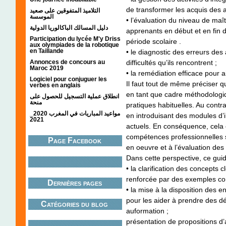
de transformer les acquis des 
التلاميذ المتفوقين على صعيد
الموسسة
• l’évaluation du niveau de ma
دليل المسالك الباكالوريا الدولية
apprenants en début et en fin d
Participation du lycée M'y Driss
période scolaire .
aux olympiades de la robotique
en Taillande
• le diagnostic des erreurs des 
Annonces de concours au
difficultés qu’ils rencontrent ;
Maroc 2019
• la remédiation efficace pour a
Logiciel pour conjuguer les
Il faut tout de même préciser q
verbes en anglais
en tant que cadre méthodologiq
انطلاق عملية التسجيل للحصول على
منحة
pratiques habituelles. Au contra
مواعيد المباريات في المغرب 2020_
en introduisant des modules d’
2021
actuels. En conséquence, cela 
compétences professionnelles sp
Page Facebook
en oeuvre et à l’évaluation des 
Dans cette perspective, ce guide
• la clarification des concepts c
renforcée par des exemples con
Dernières pages
• la mise à la disposition des 
pour les aider à prendre des dé
Catégories du blog
auformation ;
présentation de propositions d’