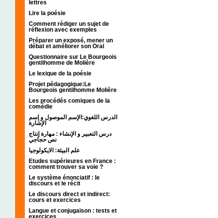
lettres
Lire la poésie
Comment rédiger un sujet de
réflexion avec exemples
Préparer un exposé, mener un
débat et améliorer son Oral
Questionnaire sur Le Bourgeois
gentilhomme de Molière
Le lexique de la poésie
Projet pédagogique:Le
Bourgeois gentilhomme Molière
Les procédés comiques de la
comédie
الدرس اللغوي:الإسم الموصول و إسم
الإشارة
درس التعبير و الإنشاء : مهارة إنتاج
نص حجاجي
علم البيئة: الايكولوجيا
Etudes supérieures en France :
comment trouver sa voie ?
Le système énonciatif : le
discours et le récit
Le discours direct et indirect:
cours et exercices
Langue et conjugaison : tests et
exercices