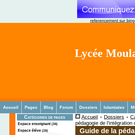
referencement sur bing
Lycée Moula
Accueil
Pages
Blog
Forum
Dossiers
Islamiates
M
Accueil
Dossiers
C
Catégories de pages
pédagogie de l'intégration
Espace enseignant
(34)
Guide de la péda
Espace éléve
(16)