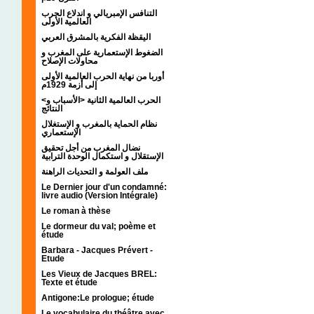
التنافس الإمبريالي و اندلاع الحرب
العالمية الأولى
اليقظة الفكرية بالمشرق العربي
الضغوط الإستعمارية على المغرب و
محاولات الإصلاح
أوربا من نهاية الحرب العالمية الأولى
إلى أزمة 1929م
<الحرب العالمية الثانية <الأسباب و
النتائج
نظام الحماية بالمغرب و الإستغلال
الإستعماري
نضال المغرب من أجل تحقيق
الإستقلال و استكمال الوحدة الترابية
ملف العولمة و التحديات الراهنة
Le Dernier jour d'un condamné:
livre audio (Version Intégrale)
Le roman à thèse
Le dormeur du val; poème et
étude
Barbara - Jacques Prévert -
Etude
Les Vieux de Jacques BREL:
Texte et étude
Antigone:Le prologue; étude
Le vocabulaire du théâtre avec