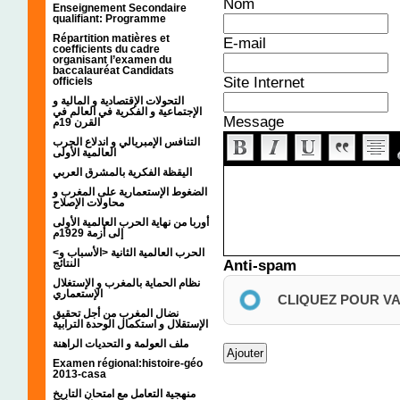
Nom
Enseignement Secondaire
qualifiant: Programme
Répartition matières et
E-mail
coefficients du cadre
organisant l’examen du
baccalauréat Candidats
Site Internet
officiels
التحولات الإقتصادية و المالية و
الإجتماعية و الفكرية في العالم في
Message
القرن 19م
التنافس الإمبريالي و اندلاع الحرب
العالمية الأولى
اليقظة الفكرية بالمشرق العربي
الضغوط الإستعمارية على المغرب و
محاولات الإصلاح
أوربا من نهاية الحرب العالمية الأولى
إلى أزمة 1929م
<الحرب العالمية الثانية <الأسباب و
Anti-spam
النتائج
نظام الحماية بالمغرب و الإستغلال
الإستعماري
CLIQUEZ POUR V
نضال المغرب من أجل تحقيق
الإستقلال و استكمال الوحدة الترابية
ملف العولمة و التحديات الراهنة
Examen régional:histoire-géo
2013-casa
منهجية التعامل مع امتحان التاريخ