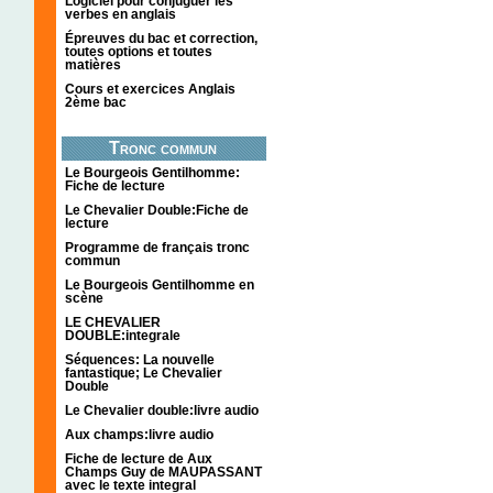
Logiciel pour conjuguer les
verbes en anglais
Épreuves du bac et correction,
toutes options et toutes
matières
Cours et exercices Anglais
2ème bac
Tronc commun
Le Bourgeois Gentilhomme:
Fiche de lecture
Le Chevalier Double:Fiche de
lecture
Programme de français tronc
commun
Le Bourgeois Gentilhomme en
scène
LE CHEVALIER
DOUBLE:integrale
Séquences: La nouvelle
fantastique; Le Chevalier
Double
Le Chevalier double:livre audio
Aux champs:livre audio
Fiche de lecture de Aux
Champs Guy de MAUPASSANT
avec le texte integral