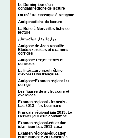
Le Dernier jour d'un
condamné:fiche de lecture
Du théâtre classique à Antigone
Antigone:fiche de lecture
La Boite à Merveilles fiche de
lecture
مهارة المقارنة والاستنتاج
Antigone de Jean Anouilh:
Etude,exercices et examens
corrigés
Antigone: Projet, fiches et
contrôles
La littérature maghrébine
d'expression française
Antigone:Examen régional et
corrigé
Les figures de style; cours et
exercices
Examen régional - français -
bac 2013 - fès-boulmane
Français:régional juin 2013; Le
Dernier jour d'un condamné
Examen régional-éducation
islamique-bac 2013-casa
Examen régional-éducation
islamique-bac 2013-meknès