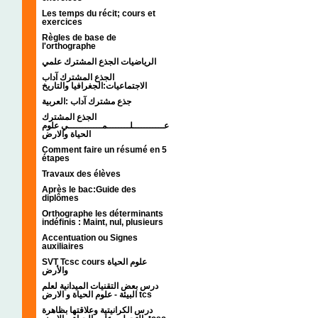
Les temps du récit; cours et
exercices
Règles de base de
l'orthographe
الرياضيات الجذع المشترك علمي
الجذع المشترك آداب
الاجتماعيات:الجغرافيا والتاريخ
جذع مشترك آداب :العربية
الجذع المشترك
عـــــــــــلــــــــمــــــــــــي علوم
الحياة والارض
Comment faire un résumé en 5
étapes
Travaux des élèves
Après le bac:Guide des
diplômes
Orthographe les déterminants
indéfinis : Maint, nul, plusieurs
Accentuation ou Signes
auxiliaires
SVT Tcsc cours علوم الحياة
والأرض
درس بعض التقنيات الميدانية لعلم
البيئة - علوم الحياة و الارض tcs
درس الكرانيتية وعلاقتها بظاهرة