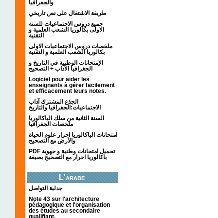
والجغرافيا
طريقة الاشتغال على نص تاريخي
جميع دروس الاجتماعيات للسنة
الاولى بكالوريا الشعب العلمية و
التقنية
ملخصات دروس الاجتماعيات الاولى
بكالوريا الشعب العلمية و التقنية
الإمتحانات الوطنية في التاريخ و
الجغرافيا الآداب + التصحيح
Logiciel pour aider les
enseignants à gérer facilement
et efficacement leurs notes.
الجذع المشترك آداب
الاجتماعيات:الجغرافيا والتاريخ
السنة الثانية من سلك الباكالوريا
ملخصات الجغرافيا
امتحانات الباكالوريا احرار علوم الحياة
والأرض مع التصحيح
PDF تحميل امتحانات وطنية و جهوية
باكالوريا احرار مع التصحيح بصيغة
L'arabe
جدلية التواصل
Note 43 sur l'architecture
pédagogique et l'organisation
des études au secondaire
qualifiant.