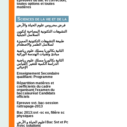
Épreuves du bac et correction,
toutes options et toutes
matières
Sciences de la vie et de la
terre
فرض محروس علوم الحياة والأرض
التشوهات التكتونیة المصاحبة لتكوین
السلاسل الجبلیة
طبيعة التشوهات التكتونية المميزة
لسلاسل الطمر والاصطدام
الثانية بكالوريا مسلك علوم رياضية
مبادئ وتقنيات الهندسة الوراثية
الثانية بكالوريا مسلك علوم رياضية
الدراسة الكمية للتغير :القياس
الإحيائي
Enseignement Secondaire
qualifiant: Programme
Répartition matières et
coefficients du cadre
organisant l’examen du
baccalauréat Candidats
officiels
Epreuve svt- bac-session
rattrapage-2013
Bac 2013:svt -sc ex, filière sc
physiques
اعلوم الحياة و الأرض Bac Svt et Pc
Avec solutions