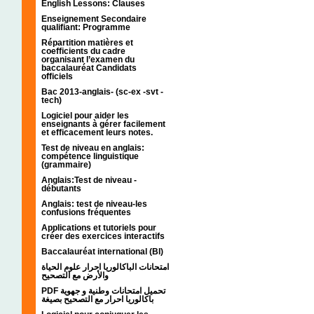
English Lessons: Clauses
Enseignement Secondaire
qualifiant: Programme
Répartition matières et
coefficients du cadre
organisant l’examen du
baccalauréat Candidats
officiels
Bac 2013-anglais- (sc-ex -svt -
tech)
Logiciel pour aider les
enseignants à gérer facilement
et efficacement leurs notes.
Test de niveau en anglais:
compétence linguistique
(grammaire)
Anglais:Test de niveau -
débutants
Anglais: test de niveau-les
confusions fréquentes
Applications et tutoriels pour
créer des exercices interactifs
Baccalauréat international (BI)
امتحانات الباكالوريا احرار علوم الحياة
والأرض مع التصحيح
PDF تحميل امتحانات وطنية و جهوية
باكالوريا احرار مع التصحيح بصيغة