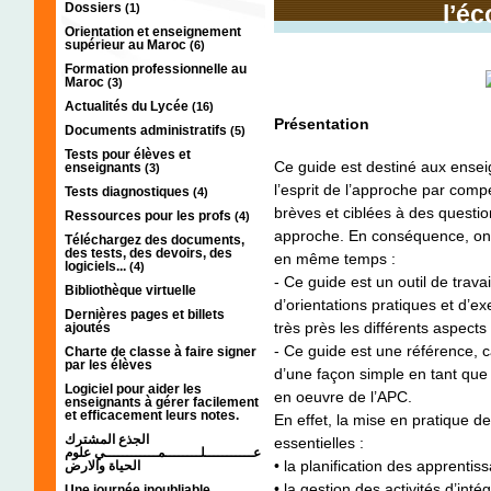
Dossiers
l’é
(1)
Orientation et enseignement
supérieur au Maroc
(6)
Formation professionnelle au
Maroc
(3)
Actualités du Lycée
(16)
Présentation
Documents administratifs
(5)
Tests pour élèves et
Ce guide est destiné aux enseig
enseignants
(3)
l’esprit de l’approche par comp
Tests diagnostiques
(4)
brèves et ciblées à des questio
Ressources pour les profs
(4)
approche. En conséquence, on pe
Téléchargez des documents,
des tests, des devoirs, des
en même temps :
logiciels...
(4)
- Ce guide est un outil de trava
Bibliothèque virtuelle
d’orientations pratiques et d’ex
Dernières pages et billets
très près les différents aspects
ajoutés
- Ce guide est une référence, ca
Charte de classe à faire signer
par les élèves
d’une façon simple en tant qu
Logiciel pour aider les
en oeuvre de l’APC.
enseignants à gérer facilement
et efficacement leurs notes.
En effet, la mise en pratique d
الجذع المشترك
essentielles :
عـــــــــــلــــــــمــــــــــــي علوم
• la planification des apprentis
الحياة والارض
• la gestion des activités d’inté
Une journée inoubliable