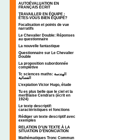
AUTOÉVALUATION EN
FRANÇAIS ÉCRIT
TRAVAILLER EN ÉQUIPE :
ÊTES-VOUS BIEN ÉQUIPÉ?
Focalisation et points de vue
narratifs
Le Chevalier Double: Réponses
au questionnaire
La nouvelle fantastique
Questionnaire sur Le Chevalier
Double
La proposition subordonnée
complétive
Tc sciences maths: الهندسة
الفضائية
L’expiation Victor Hugo, étude
Tu es plus belle que le ciel et la
merBlaise Cendrars (écrit en
1924)
Le texte descriptif:
caractéristiques et fonctions
Rédiger un texte descriptif avec
exemples
RELATION D’UN TEXTE À LA
SITUATION D’ÉNONCIATION
Mathématiques Tronc Commun