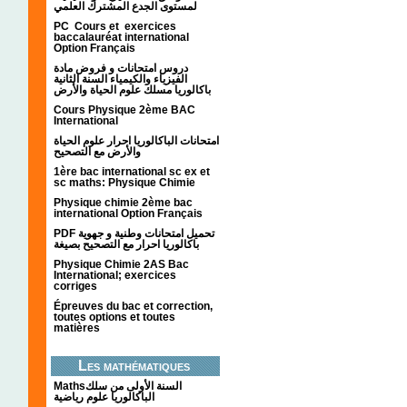
لمستوى الجدع المشترك العلمي
PC Cours et exercices
baccalauréat international
Option Français
دروس امتحانات و فروض مادة
الفيزياء والكيمياء السنة الثانية
باكالوريا مسلك علوم الحياة والأرض
Cours Physique 2ème BAC
International
امتحانات الباكالوريا احرار علوم الحياة
والأرض مع التصحيح
1ère bac international sc ex et
sc maths: Physique Chimie
Physique chimie 2ème bac
international Option Français
PDF تحميل امتحانات وطنية و جهوية
باكالوريا احرار مع التصحيح بصيغة
Physique Chimie 2AS Bac
International; exercices
corriges
Épreuves du bac et correction,
toutes options et toutes
matières
Les mathématiques
Mathsالسنة الأولى من سلك
الباكالوريا علوم رياضية