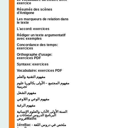
exercice
Résumés des scènes
d’Antigone
Les marqueurs de relation dans
le texte
L'accord: exercices
Rédiger un texte argumentatif
avec exemples
Concordance des temps:
exercices
Orthographe d’usage:
exercices PDF
Syntaxe: exercices
Vocabulaire: exercices PDF
مفهوم التقنية والعلم
مفهوم المجتمع – الأولى بكالوريا علوم
تجريبية
مفهوم الشغل
مفهوم الوعي و اللاوعي
مفهوم الرغبة
السنة الأولى الآداب والعلوم الإنسانية
البرنامج الدروس امتحانات و
فروضMaths
1éreBac - ملخص في دروس اللغة