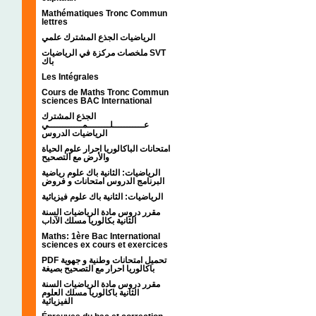
Mathématiques Tronc Commun
lettres
الرياضيات الجذع المشترك علمي
ملخصات مركزة في الرياضيات SVT
باك
Les Intégrales
Cours de Maths Tronc Commun
sciences BAC International
الجذع المشترك
عـــــــــــلــــــــمــــــــــــي
الرياضيات الدروس
امتحانات الباكالوريا احرار علوم الحياة
والأرض مع التصحيح
الرياضيات: الثانية باك علوم رياضية
البرنامج الدروس امتحانات و فروض
الرياضيات: الثانية باك علوم فيزيائية
مقرر دروس مادة الرياضيات السنة
الثانية بكالوريا مسلك الآداب
Maths: 1ère Bac International
sciences ex cours et exercices
PDF تحميل امتحانات وطنية و جهوية
باكالوريا احرار مع التصحيح بصيغة
مقرر دروس مادة الرياضيات السنة
الثانية باكالوريا مسلك العلوم
الفيزيائية