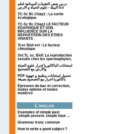
درس بعض التقنيات الميدانية لعلم
البيئة - علوم الحياة و الارض tcs
TC-Sc Bi. Chap1 : La sortie
écologique.
TC-Sc Bi. Chap1 LE FACTEUR
EDAPHIQUE ET SON
INFLUENCE SUR LA
REPARTITION DES ETRES
VIVANTS
Tcsc Biof svt : Le facteur
climatique
Svt.Tc. sc. Biof: La reproduction
sexuée chez les spermaphytes.
امتحانات الباكالوريا احرار علوم الحياة
والأرض مع التصحيح
PDF تحميل امتحانات وطنية و جهوية
باكالوريا احرار مع التصحيح بصيغة
Épreuves du bac et correction,
toutes options et toutes
matières
L'anglais
Examples of simple past
.simple present. simple futur ...
Grammar tronc commun
How to write a good subject ?