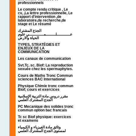
professionnels
Le compte rendu critique , Le
cv, ,La lettre professionnelle, Le
rapport d'intervention ,de
laboratoire,de recherche,de
stage et Le résumé
الجذع المشترك
عـــــــــــلــــــــمــــــــــــي علوم
الحياة والارض
TYPES, STRATÉGIES ET
ENJEUX DE LA
COMMUNICATION
Les canaux de communication
Svt.Tc. sc. Biof: La reproduction
sexuée chez les spermaphytes.
Cours de Maths Tronc Commun
sciences BAC International
Physique Chimie tronc commun
Biof; cours et exercices
مقرر دروس مادة التربية الإسلامية
الجذع المشترك العلمي
PC Mecanique des solides tronc
commun option bac francais
Tc sc Biof physique: exercices
et examens
وثائق مادة الفيزياء و الكيمياء
لمستوى الجدع المشترك العلمي