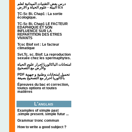
درس بعض التقنيات الميدانية لعلم
البيئة - علوم الحياة و الارض tcs
TC-Sc Bi. Chap1 : La sortie
écologique.
TC-Sc Bi. Chap1 LE FACTEUR
EDAPHIQUE ET SON
INFLUENCE SUR LA
REPARTITION DES ETRES
VIVANTS
Tcsc Biof svt : Le facteur
climatique
Svt.Tc. sc. Biof: La reproduction
sexuée chez les spermaphytes.
امتحانات الباكالوريا احرار علوم الحياة
والأرض مع التصحيح
PDF تحميل امتحانات وطنية و جهوية
باكالوريا احرار مع التصحيح بصيغة
Épreuves du bac et correction,
toutes options et toutes
matières
L'anglais
Examples of simple past
.simple present. simple futur ...
Grammar tronc commun
How to write a good subject ?