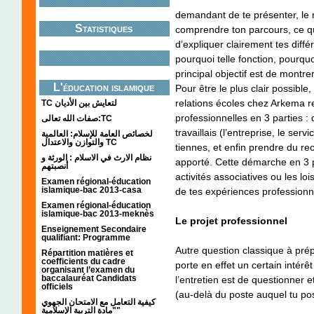
demandant de te présenter, le 
Statistiques
comprendre ton parcours, ce qui 
d’expliquer clairement tes diffé
pourquoi telle fonction, pourquo
principal objectif est de montre
L'éducation islamique
Pour être le plus clair possible
relations écoles chez Arkema 
TC لتعايش بين الأديان
professionnelles en 3 parties : 
صفات الله تعالى:TC
travaillais (l’entreprise, le ser
لخصائص العامة للإسلام: العالمية
والتوازن والاعتدال TC
tiennes, et enfin prendre du re
نظام الارث في الاسلام : الورثة و
apporté. Cette démarche en 3 p
أنصبتهم
activités associatives ou les l
Examen régional-éducation
islamique-bac 2013-casa
de tes expériences professionn
Examen régional-éducation
islamique-bac 2013-meknès
Le projet professionnel
Enseignement Secondaire
qualifiant: Programme
Autre question classique à prép
Répartition matières et
coefficients du cadre
porte en effet un certain intérêt
organisant l’examen du
baccalauréat Candidats
l’entretien est de questionner 
officiels
(au-delà du poste auquel tu pos
كيفية التعامل مع الامتحان الجهوي
"مادة التربية الإسلامية"