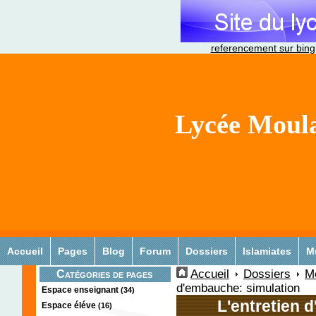
referencement sur bing
Lycée Moula
Accueil
Pages
Blog
Forum
Dossiers
Islamiates
M
Accueil
Dossiers
Mé
Catégories de pages
d'embauche: simulation
Espace enseignant
(34)
L'entretien 
Espace éléve
(16)