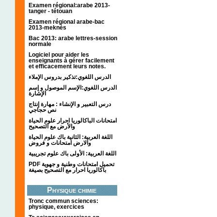
Examen régional:arabe 2013-
tanger - tétouan
Examen régional arabe-bac
2013-meknès
Bac 2013: arabe lettres-session
normale
Logiciel pour aider les
enseignants à gérer facilement
et efficacement leurs notes.
الدرس اللغوي:تذكير بدروس الإملاء
الدرس اللغوي:الإسم الموصول و إسم
الإشارة
درس التعبير و الإنشاء : مهارة إنتاج
نص حجاجي
امتحانات الباكالوريا احرار علوم الحياة
والأرض مع التصحيح
اللغة العربية: الثانية باك علوم الحياة
والارض امتحانات و فروض
اللغة العربية: الأولى باك علوم تجريبية
PDF تحميل امتحانات وطنية و جهوية
باكالوريا احرار مع التصحيح بصيغة
Physique chimie
Tronc commun sciences:
physique, exercices