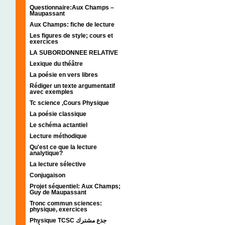
Questionnaire:Aux Champs –
Maupassant
Aux Champs: fiche de lecture
Les figures de style; cours et
exercices
LA SUBORDONNEE RELATIVE
Lexique du théâtre
La poésie en vers libres
Rédiger un texte argumentatif
avec exemples
Tc science ,Cours Physique
La poésie classique
Le schéma actantiel
Lecture méthodique
Qu'est ce que la lecture
analytique?
La lecture sélective
Conjugaison
Projet séquentiel: Aux Champs;
Guy de Maupassant
Tronc commun sciences:
physique, exercices
Physique TCSC جذع مشترك