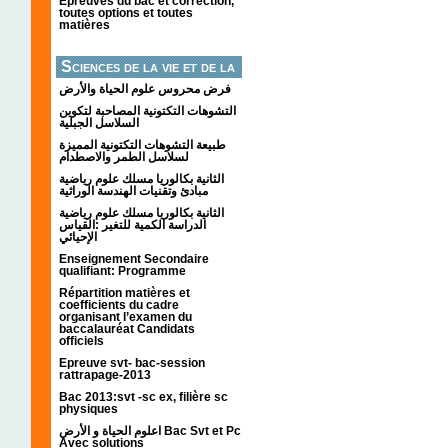
Épreuves du bac et correction,
toutes options et toutes
matières
Sciences de la vie et de la
terre
فرض محروس علوم الحياة والأرض
التشوهات التكتونیة المصاحبة لتكوین
السلاسل الجبلیة
طبيعة التشوهات التكتونية المميزة
لسلاسل الطمر والاصطدام
الثانية بكالوريا مسلك علوم رياضية
مبادئ وتقنيات الهندسة الوراثية
الثانية بكالوريا مسلك علوم رياضية
الدراسة الكمية للتغير :القياس
الإحيائي
Enseignement Secondaire
qualifiant: Programme
Répartition matières et
coefficients du cadre
organisant l’examen du
baccalauréat Candidats
officiels
Epreuve svt- bac-session
rattrapage-2013
Bac 2013:svt -sc ex, filière sc
physiques
اعلوم الحياة و الأرض Bac Svt et Pc
Avec solutions