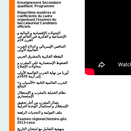
Enseignement Secondaire
qualifiant: Programme
Répartition matières et
coefficients du cadre
organisant l’examen du
baccalauréat Candidats
officiels
التحولات الإقتصادية و المالية و
الإجتماعية و الفكرية في العالم في
القرن 19م
التنافس الإمبريالي و اندلاع الحرب
العالمية الأولى
اليقظة الفكرية بالمشرق العربي
الضغوط الإستعمارية على المغرب و
محاولات الإصلاح
أوربا من نهاية الحرب العالمية الأولى
إلى أزمة 1929م
<الحرب العالمية الثانية <الأسباب و
النتائج
نظام الحماية بالمغرب و الإستغلال
الإستعماري
نضال المغرب من أجل تحقيق
الإستقلال و استكمال الوحدة الترابية
ملف العولمة و التحديات الراهنة
Examen régional:histoire-géo
2013-casa
منهجية التعامل مع امتحان التاريخ