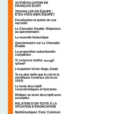
AUTOÉVALUATION EN
FRANÇAIS ÉCRIT
TRAVAILLER EN ÉQUIPE :
ÊTES-VOUS BIEN ÉQUIPÉ?
Focalisation et points de vue
narratifs
Le Chevalier Double: Réponses
au questionnaire
La nouvelle fantastique
Questionnaire sur Le Chevalier
Double
La proposition subordonnée
complétive
Tc sciences maths: الهندسة
الفضائية
L’expiation Victor Hugo, étude
Tu es plus belle que le ciel et la
merBlaise Cendrars (écrit en
1924)
Le texte descriptif:
caractéristiques et fonctions
Rédiger un texte descriptif avec
exemples
RELATION D’UN TEXTE À LA
SITUATION D’ÉNONCIATION
Mathématiques Tronc Commun