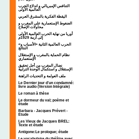
التنافس الإمبريالي و اندلاع الحرب
العالمية الأولى
اليقظة الفكرية بالمشرق العربي
الضغوط الإستعمارية على المغرب و
محاولات الإصلاح
أوربا من نهاية الحرب العالمية الأولى
إلى أزمة 1929م
<الحرب العالمية الثانية <الأسباب و
النتائج
نظام الحماية بالمغرب و الإستغلال
الإستعماري
نضال المغرب من أجل تحقيق
الإستقلال و استكمال الوحدة الترابية
ملف العولمة و التحديات الراهنة
Le Dernier jour d'un condamné:
livre audio (Version Intégrale)
Le roman à thèse
Le dormeur du val; poème et
étude
Barbara - Jacques Prévert -
Etude
Les Vieux de Jacques BREL:
Texte et étude
Antigone:Le prologue; étude
Le vocabulaire du théâtre avec