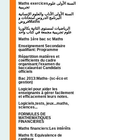
Maths exercicesالسنة الأولى علوم
تجريبية
السنة الأولى الآداب والعلوم الإنسانية
البرنامج الدروس امتحانات و
فروضMaths
الرياضيات لمستوى الثانية بكالوريا
علوم تجريبية مجمعة في كتاب واحد
Maths 1ère bac sc Maths
Enseignement Secondaire
qualifiant: Programme
Répartition matières et
coefficients du cadre
organisant l’examen du
baccalauréat Candidats
officiels
Bac 2013:Maths- (sc-éco et
gestion)
Logiciel pour aider les
enseignants à gérer facilement
et efficacement leurs notes.
Logiciels,tests, jeux...maths,
sciences...
FORMULES DE
MATHEMATIQUES
FINANCIERES
Maths financiers:Les intérêts
Maths fi: Equivalence de
capitaux