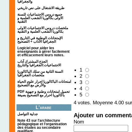
والجغرافيا
طريقة الاشتغال على نص تاريخي
جميع دروس الاجتماعيات للسنة
الاولى بكالوريا الشعب العلمية و
التقنية
ملخصات دروس الاجتماعيات الاولى
بكالوريا الشعب العلمية و التقنية
الإمتحانات الوطنية في التاريخ و
الجغرافيا الآداب + التصحيح
Logiciel pour aider les
enseignants à gérer facilement
et efficacement leurs notes.
الجذع المشترك آداب
الاجتماعيات:الجغرافيا والتاريخ
1
السنة الثانية من سلك الباكالوريا
ملخصات الجغرافيا
2
3
امتحانات الباكالوريا احرار علوم الحياة
والأرض مع التصحيح
4
PDF تحميل امتحانات وطنية و جهوية
5
باكالوريا احرار مع التصحيح بصيغة
4
votes. Moyenne
4.00
sur
L'arabe
Ajouter un comment
جدلية التواصل
Note 43 sur l'architecture
Nom
pédagogique et l'organisation
des études au secondaire
qualifiant.