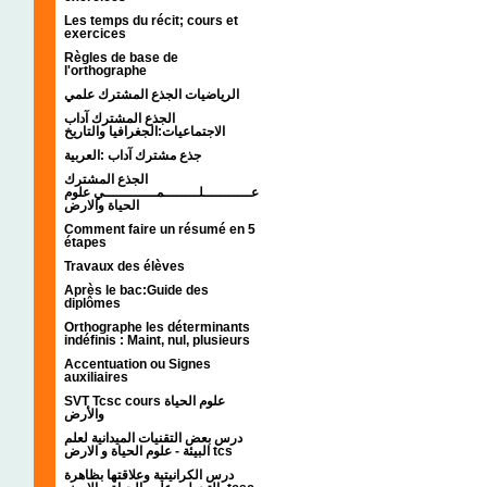
Les temps du récit; cours et
exercices
Règles de base de
l'orthographe
الرياضيات الجذع المشترك علمي
الجذع المشترك آداب
الاجتماعيات:الجغرافيا والتاريخ
جذع مشترك آداب :العربية
الجذع المشترك
عـــــــــــلــــــــمــــــــــــي علوم
الحياة والارض
Comment faire un résumé en 5
étapes
Travaux des élèves
Après le bac:Guide des
diplômes
Orthographe les déterminants
indéfinis : Maint, nul, plusieurs
Accentuation ou Signes
auxiliaires
SVT Tcsc cours علوم الحياة
والأرض
درس بعض التقنيات الميدانية لعلم
البيئة - علوم الحياة و الارض tcs
درس الكرانيتية وعلاقتها بظاهرة