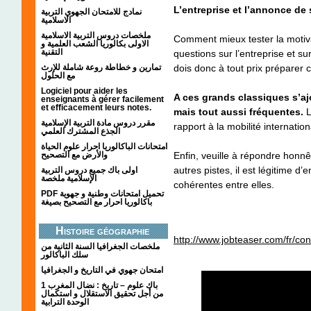
L’entreprise et l’annonce de
نمادج للامتحان الجهوي التربية
الاسلامية
ملخصات دروس التربية الاسلامية
Comment mieux tester la motiva
الاولى بكالوريا الشعب العلمية و
التقنية
questions sur l’entreprise et su
تمارين و خطاطة روعة شاملة للإرث
dois donc à tout prix préparer 
مع الحلول
Logiciel pour aider les
A ces grands classiques s’a
enseignants à gérer facilement
et efficacement leurs notes.
mais tout aussi fréquentes.
L
مقرر دروس مادة التربية الإسلامية
rapport à la mobilité internation
الجذع المشترك العلمي
امتحانات الباكالوريا احرار علوم الحياة
والأرض مع التصحيح
Enfin, veuille à répondre honnê
autres pistes, il est légitime d’
اولى باك جميع دروس التربية
الإسلامية ملخصة
cohérentes entre elles.
PDF تحميل امتحانات وطنية و جهوية
باكالوريا احرار مع التصحيح بصيغة
Histoire géographie
http://www.jobteaser.com/fr/co
ملخصات الجغرافيا السنة الثانية من
سلك الباكالور
امتحان جهوي في التاريخ و الجغرافيا
1 باك علوم – تاريخ : نضال المغرب
من أجل تحقيق الاستقلال و استكمال
الوحدة الترابية