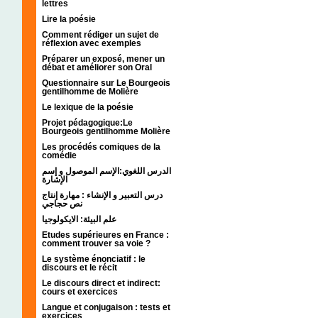
lettres
Lire la poésie
Comment rédiger un sujet de
réflexion avec exemples
Préparer un exposé, mener un
débat et améliorer son Oral
Questionnaire sur Le Bourgeois
gentilhomme de Molière
Le lexique de la poésie
Projet pédagogique:Le
Bourgeois gentilhomme Molière
Les procédés comiques de la
comédie
الدرس اللغوي:الإسم الموصول و إسم
الإشارة
درس التعبير و الإنشاء : مهارة إنتاج
نص حجاجي
علم البيئة: الايكولوجيا
Etudes supérieures en France :
comment trouver sa voie ?
Le système énonciatif : le
discours et le récit
Le discours direct et indirect:
cours et exercices
Langue et conjugaison : tests et
exercices