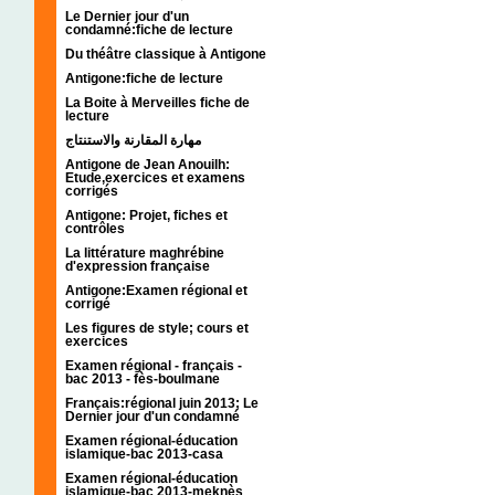
Le Dernier jour d'un
condamné:fiche de lecture
Du théâtre classique à Antigone
Antigone:fiche de lecture
La Boite à Merveilles fiche de
lecture
مهارة المقارنة والاستنتاج
Antigone de Jean Anouilh:
Etude,exercices et examens
corrigés
Antigone: Projet, fiches et
contrôles
La littérature maghrébine
d'expression française
Antigone:Examen régional et
corrigé
Les figures de style; cours et
exercices
Examen régional - français -
bac 2013 - fès-boulmane
Français:régional juin 2013; Le
Dernier jour d'un condamné
Examen régional-éducation
islamique-bac 2013-casa
Examen régional-éducation
islamique-bac 2013-meknès