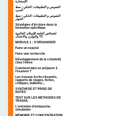
الإستعارة
النصوص و التطبيقات: الحكي : نمط
السرد
النصوص و التطبيقات: الحكي : نمط
الحوار
Stratégies d'écriture dans la
formation spécifique
لخصائص العامة للإسلام: العالمية
والتوازن والاعتدال TC
MODULE 1 : S'ORGANISER
Faire un exposé
Faire une recherche
Développement de la créativité
chez l'élève
Comment bien se préparer à
l’examen ?
Les travaux écrits:résumés,
rapports de stages, fiches,
critiques, bulletins...
SYNTHESE ET PRISE DE
NOTES
TEST SUR LES METHODES DE
TRAVAIL
L'entretien d'embauche:
simulation
MEMOIRE ET CONCENTRATION