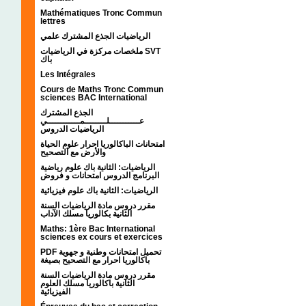
Mathématiques Tronc Commun
lettres
الرياضيات الجذع المشترك علمي
ملخصات مركزة في الرياضيات SVT
باك
Les Intégrales
Cours de Maths Tronc Commun
sciences BAC International
الجذع المشترك
عـــــــــــلــــــــمــــــــــــي
الرياضيات الدروس
امتحانات الباكالوريا احرار علوم الحياة
والأرض مع التصحيح
الرياضيات: الثانية باك علوم رياضية
البرنامج الدروس امتحانات و فروض
الرياضيات: الثانية باك علوم فيزيائية
مقرر دروس مادة الرياضيات السنة
الثانية بكالوريا مسلك الآداب
Maths: 1ère Bac International
sciences ex cours et exercices
PDF تحميل امتحانات وطنية و جهوية
باكالوريا احرار مع التصحيح بصيغة
مقرر دروس مادة الرياضيات السنة
الثانية باكالوريا مسلك العلوم
الفيزيائية