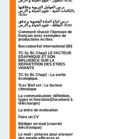
التحول - علوم الحياة و الارض -tcsc
درس العوامل التربوية وعلاقتها
بالكائنات الحية - علوم الحياة و الارض
-tcsc
درس انتاج المادة العضوية و تدفق
الطاقة - علوم الحياة و الارض -tcsc
Comment réussir l'épreuve de
français avec exemples de
productions écrites
Baccalauréat international (BI)
TC-Sc Bi. Chap1 LE FACTEUR
EDAPHIQUE ET SON
INFLUENCE SUR LA
REPARTITION DES ETRES
VIVANTS
TC-Sc Bi. Chap1 : La sortie
écologique.
Tcsc Biof svt : Le facteur
climatique
La communication: définition,
types et fonctions(Document à
télécharger)
La lettre de motivation
Faire un CV
Rédiger un mail (courriel
éléctronique)
Le mail : astuces pour envoyer
des emails efficaces et