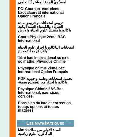
لمستوى الجدع المشترك العلمي
PC Cours et exercices
baccalauréat international
Option Français
دروس امتحانات و فروض مادة
الفيزياء والكيمياء السنة الثانية
باكالوريا مسلك علوم الحياة والأرض
Cours Physique 2ème BAC
International
امتحانات الباكالوريا احرار علوم الحياة
والأرض مع التصحيح
1ère bac international sc ex et
sc maths: Physique Chimie
Physique chimie 2ème bac
international Option Français
PDF تحميل امتحانات وطنية و جهوية
باكالوريا احرار مع التصحيح بصيغة
Physique Chimie 2AS Bac
International; exercices
corriges
Épreuves du bac et correction,
toutes options et toutes
matières
Les mathématiques
Mathsالسنة الأولى من سلك
الباكالوريا علوم رياضية