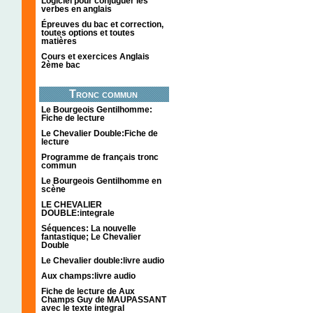
Logiciel pour conjuguer les
verbes en anglais
Épreuves du bac et correction,
toutes options et toutes
matières
Cours et exercices Anglais
2ème bac
Tronc commun
Le Bourgeois Gentilhomme:
Fiche de lecture
Le Chevalier Double:Fiche de
lecture
Programme de français tronc
commun
Le Bourgeois Gentilhomme en
scène
LE CHEVALIER
DOUBLE:integrale
Séquences: La nouvelle
fantastique; Le Chevalier
Double
Le Chevalier double:livre audio
Aux champs:livre audio
Fiche de lecture de Aux
Champs Guy de MAUPASSANT
avec le texte integral