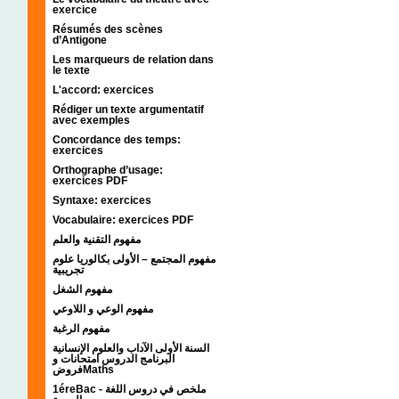
exercice
Résumés des scènes
d’Antigone
Les marqueurs de relation dans
le texte
L'accord: exercices
Rédiger un texte argumentatif
avec exemples
Concordance des temps:
exercices
Orthographe d’usage:
exercices PDF
Syntaxe: exercices
Vocabulaire: exercices PDF
مفهوم التقنية والعلم
مفهوم المجتمع – الأولى بكالوريا علوم
تجريبية
مفهوم الشغل
مفهوم الوعي و اللاوعي
مفهوم الرغبة
السنة الأولى الآداب والعلوم الإنسانية
البرنامج الدروس امتحانات و
فروضMaths
1éreBac - ملخص في دروس اللغة