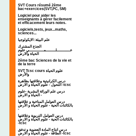
SVT Cours résumé 2ème
bac+exercices(SVT,PC, SM)
Logiciel pour aider les
enseignants à gérer facilement
et efficacement leurs notes.
Logiciels,tests, jeux...maths,
sciences...
علم البيئة: الايكولوجيا
الجذع المشترك
عـــــــــــلــــــــمــــــــــــي علوم
الحياة والارض
2ème bac Sciences de la vie et
de la terre
SVT Tcsc cours علوم الحياة
والأرض
درس الكرانيتية وعلاقتها بظاهرة
التحول - علوم الحياة و الارض -tcsc
درس علم الوراثة البشرية -علوم
الحياة و الارض -
درس العوامل المناخية و علاقتها
بالكائنات الحية - علوم الحياة و الأرض
-
درس العوامل التربوية وعلاقتها
بالكائنات الحية - علوم الحياة و الارض
-tcsc
درس انتاج المادة العضوية و تدفق
الطاقة - علوم الحياة و الارض -tcsc