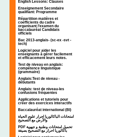
English Lessons: Clauses
Enseignement Secondaire
qualifiant: Programme
Répartition matières et
coefficients du cadre
organisant l’examen du
baccalauréat Candidats
officiels
Bac 2013-anglais- (sc-ex -svt -
tech)
Logiciel pour aider les
enseignants à gérer facilement
et efficacement leurs notes.
Test de niveau en anglais:
compétence linguistique
(grammaire)
Anglais:Test de niveau -
débutants
Anglais: test de niveau-les
confusions fréquentes
Applications et tutoriels pour
créer des exercices interactifs
Baccalauréat international (BI)
امتحانات الباكالوريا احرار علوم الحياة
والأرض مع التصحيح
PDF تحميل امتحانات وطنية و جهوية
باكالوريا احرار مع التصحيح بصيغة