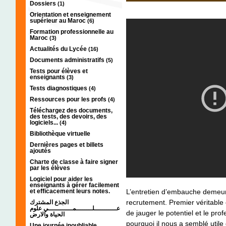
Dossiers
(1)
Orientation et enseignement
supérieur au Maroc
(6)
Formation professionnelle au
Maroc
(3)
Actualités du Lycée
(16)
Documents administratifs
(5)
Tests pour élèves et
enseignants
(3)
Tests diagnostiques
(4)
Ressources pour les profs
(4)
Téléchargez des documents,
des tests, des devoirs, des
logiciels...
(4)
Bibliothèque virtuelle
Dernières pages et billets
ajoutés
Charte de classe à faire signer
par les élèves
Logiciel pour aider les
enseignants à gérer facilement
et efficacement leurs notes.
L’entretien d’embauche demeur
recrutement. Premier véritable 
الجذع المشترك
عـــــــــــلــــــــمــــــــــــي علوم
de jauger le potentiel et le pr
الحياة والارض
pourquoi il nous a semblé utile
Une journée inoubliable