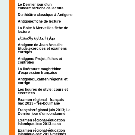
Le Dernier jour d'un
condamné:fiche de lecture
Du théâtre classique à Antigone
Antigone:fiche de lecture
La Boite à Merveilles fiche de
lecture
مهارة المقارنة والاستنتاج
Antigone de Jean Anouilh:
Etude,exercices et examens
corrigés
Antigone: Projet, fiches et
contrôles
La littérature maghrébine
d'expression française
Antigone:Examen régional et
corrigé
Les figures de style; cours et
exercices
Examen régional - français -
bac 2013 - fès-boulmane
Français:régional juin 2013; Le
Dernier jour d'un condamné
Examen régional-éducation
islamique-bac 2013-casa
Examen régional-éducation
islamique-bac 2013-meknès