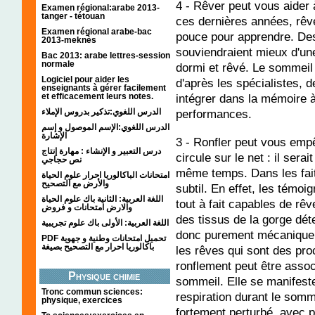
4 - Rêver peut vous aider
Examen régional:arabe 2013-
tanger - tétouan
ces dernières années, rêve
Examen régional arabe-bac
pouce pour apprendre. Des
2013-meknès
souviendraient mieux d'un
Bac 2013: arabe lettres-session
normale
dormi et rêvé. Le sommeil 
Logiciel pour aider les
d'après les spécialistes, d
enseignants à gérer facilement
intégrer dans la mémoire à
et efficacement leurs notes.
performances.
الدرس اللغوي:تذكير بدروس الإملاء
الدرس اللغوي:الإسم الموصول و إسم
الإشارة
3 - Ronfler peut vous emp
درس التعبير و الإنشاء : مهارة إنتاج
circule sur le net : il sera
نص حجاجي
même temps. Dans les fai
امتحانات الباكالوريا احرار علوم الحياة
والأرض مع التصحيح
subtil. En effet, les témoi
اللغة العربية: الثانية باك علوم الحياة
tout à fait capables de rêv
والارض امتحانات و فروض
des tissus de la gorge dét
اللغة العربية: الأولى باك علوم تجريبية
donc purement mécanique e
PDF تحميل امتحانات وطنية و جهوية
باكالوريا احرار مع التصحيح بصيغة
les rêves qui sont des pro
ronflement peut être asso
Physique chimie
sommeil. Elle se manifeste
Tronc commun sciences:
respiration durant le somm
physique, exercices
fortement perturbé, avec p