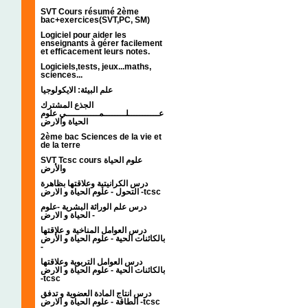
SVT Cours résumé 2ème
bac+exercices(SVT,PC, SM)
Logiciel pour aider les
enseignants à gérer facilement
et efficacement leurs notes.
Logiciels,tests, jeux...maths,
sciences...
علم البيئة: الايكولوجيا
الجذع المشترك
عـــــــــــلــــــــمــــــــــــي علوم
الحياة والارض
2ème bac Sciences de la vie et
de la terre
SVT Tcsc cours علوم الحياة
والأرض
درس الكرانيتية وعلاقتها بظاهرة
التحول - علوم الحياة و الارض -tcsc
درس علم الوراثة البشرية -علوم
الحياة و الارض -
درس العوامل المناخية و علاقتها
بالكائنات الحية - علوم الحياة و الأرض
-
درس العوامل التربوية وعلاقتها
بالكائنات الحية - علوم الحياة و الارض
-tcsc
درس انتاج المادة العضوية و تدفق
الطاقة - علوم الحياة و الارض -tcsc