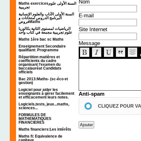
Nom
Maths exercicesالسنة الأولى علوم
تجريبية
السنة الأولى الآداب والعلوم الإنسانية
E-mail
البرنامج الدروس امتحانات و
فروضMaths
Site Internet
الرياضيات لمستوى الثانية بكالوريا
علوم تجريبية مجمعة في كتاب واحد
Maths 1ère bac sc Maths
Message
Enseignement Secondaire
qualifiant: Programme
Répartition matières et
coefficients du cadre
organisant l’examen du
baccalauréat Candidats
officiels
Bac 2013:Maths- (sc-éco et
gestion)
Logiciel pour aider les
Anti-spam
enseignants à gérer facilement
et efficacement leurs notes.
Logiciels,tests, jeux...maths,
CLIQUEZ POUR V
sciences...
FORMULES DE
MATHEMATIQUES
FINANCIERES
Maths financiers:Les intérêts
Maths fi: Equivalence de
capitaux