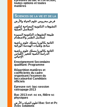
Épreuves du bac et correction,
toutes options et toutes
matières
Sciences de la vie et de la
terre
فرض محروس علوم الحياة والأرض
التشوهات التكتونیة المصاحبة لتكوین
السلاسل الجبلیة
طبيعة التشوهات التكتونية المميزة
لسلاسل الطمر والاصطدام
الثانية بكالوريا مسلك علوم رياضية
مبادئ وتقنيات الهندسة الوراثية
الثانية بكالوريا مسلك علوم رياضية
الدراسة الكمية للتغير :القياس
الإحيائي
Enseignement Secondaire
qualifiant: Programme
Répartition matières et
coefficients du cadre
organisant l’examen du
baccalauréat Candidats
officiels
Epreuve svt- bac-session
rattrapage-2013
Bac 2013:svt -sc ex, filière sc
physiques
اعلوم الحياة و الأرض Bac Svt et Pc
Avec solutions