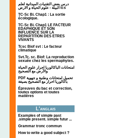
درس بعض التقنيات الميدانية لعلم
البيئة - علوم الحياة و الارض tcs
TC-Sc Bi. Chap1 : La sortie
écologique.
TC-Sc Bi. Chap1 LE FACTEUR
EDAPHIQUE ET SON
INFLUENCE SUR LA
REPARTITION DES ETRES
VIVANTS
Tcsc Biof svt : Le facteur
climatique
Svt.Tc. sc. Biof: La reproduction
sexuée chez les spermaphytes.
امتحانات الباكالوريا احرار علوم الحياة
والأرض مع التصحيح
PDF تحميل امتحانات وطنية و جهوية
باكالوريا احرار مع التصحيح بصيغة
Épreuves du bac et correction,
toutes options et toutes
matières
L'anglais
Examples of simple past
.simple present. simple futur ...
Grammar tronc commun
How to write a good subject ?