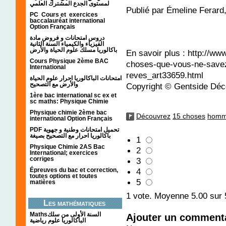
لمستوى الجدع المشترك العلمي
Publié par Émeline Ferard
PC Cours et exercices
baccalauréat international
Option Français
دروس امتحانات و فروض مادة
الفيزياء والكيمياء السنة الثانية
باكالوريا مسلك علوم الحياة والأرض
En savoir plus : http://w
Cours Physique 2ème BAC
choses-que-vous-ne-savez
International
reves_art33659.html
امتحانات الباكالوريا احرار علوم الحياة
والأرض مع التصحيح
Copyright © Gentside Déc
1ère bac international sc ex et
sc maths: Physique Chimie
Physique chimie 2ème bac
Découvrez
15 choses
hom
international Option Français
PDF تحميل امتحانات وطنية و جهوية
باكالوريا احرار مع التصحيح بصيغة
1
Physique Chimie 2AS Bac
2
International; exercices
corriges
3
4
Épreuves du bac et correction,
toutes options et toutes
5
matières
1
vote. Moyenne
5.00
sur 
Les mathématiques
Mathsالسنة الأولى من سلك
Ajouter un comment
الباكالوريا علوم رياضية