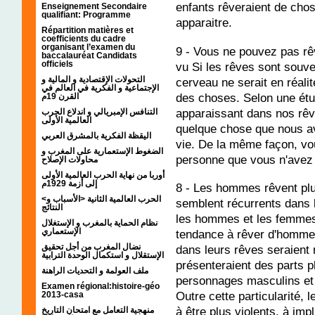
enfants rêveraient de cho
Enseignement Secondaire
qualifiant: Programme
apparaitre.
Répartition matières et
coefficients du cadre
organisant l’examen du
9 - Vous ne pouvez pas rê
baccalauréat Candidats
officiels
vu Si les rêves sont souve
التحولات الإقتصادية و المالية و
cerveau ne serait en réali
الإجتماعية و الفكرية في العالم في
des choses. Selon une étu
القرن 19م
apparaissant dans nos rêv
التنافس الإمبريالي و اندلاع الحرب
العالمية الأولى
quelque chose que nous avo
اليقظة الفكرية بالمشرق العربي
vie. De la même façon, vo
الضغوط الإستعمارية على المغرب و
personne que vous n'avez
محاولات الإصلاح
أوربا من نهاية الحرب العالمية الأولى
إلى أزمة 1929م
8 - Les hommes rêvent pl
<الحرب العالمية الثانية <الأسباب و
semblent récurrents dans l
النتائج
les hommes et les femmes
نظام الحماية بالمغرب و الإستغلال
الإستعماري
tendance à rêver d'homme
نضال المغرب من أجل تحقيق
dans leurs rêves seraient
الإستقلال و استكمال الوحدة الترابية
présenteraient des parts p
ملف العولمة و التحديات الراهنة
personnages masculins et 
Examen régional:histoire-géo
Outre cette particularité,
2013-casa
à être plus violents, à im
منهجية التعامل مع امتحان التاريخ