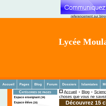
referencement sur bing
Lycée Moula
Accueil
Pages
Blog
Forum
Dossiers
Islamiates
M
Accueil
Blog
Scienc
Catégories de pages
choses que vous ne savez 
Espace enseignant
(34)
Découvrez 15 c
Espace éléve
(16)