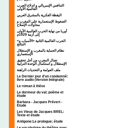
التنافس الإمبريالي و اندلاع الحرب
العالمية الأولى
اليقظة الفكرية بالمشرق العربي
الضغوط الإستعمارية على المغرب و
محاولات الإصلاح
أوربا من نهاية الحرب العالمية الأولى
إلى أزمة 1929م
<الحرب العالمية الثانية <الأسباب و
النتائج
نظام الحماية بالمغرب و الإستغلال
الإستعماري
نضال المغرب من أجل تحقيق
الإستقلال و استكمال الوحدة الترابية
ملف العولمة و التحديات الراهنة
Le Dernier jour d'un condamné:
livre audio (Version Intégrale)
Le roman à thèse
Le dormeur du val; poème et
étude
Barbara - Jacques Prévert -
Etude
Les Vieux de Jacques BREL:
Texte et étude
Antigone:Le prologue; étude
Le vocabulaire du théâtre avec