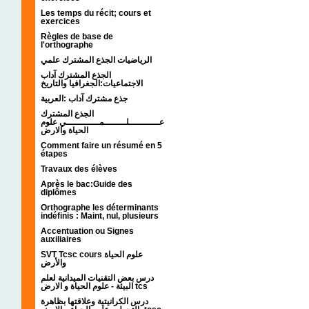
Les temps du récit; cours et
exercices
Règles de base de
l'orthographe
الرياضيات الجذع المشترك علمي
الجذع المشترك آداب
الاجتماعيات:الجغرافيا والتاريخ
جذع مشترك آداب :العربية
الجذع المشترك
عـــــــــــلــــــــمــــــــــــي علوم
الحياة والارض
Comment faire un résumé en 5
étapes
Travaux des élèves
Après le bac:Guide des
diplômes
Orthographe les déterminants
indéfinis : Maint, nul, plusieurs
Accentuation ou Signes
auxiliaires
SVT Tcsc cours علوم الحياة
والأرض
درس بعض التقنيات الميدانية لعلم
البيئة - علوم الحياة و الارض tcs
درس الكرانيتية وعلاقتها بظاهرة