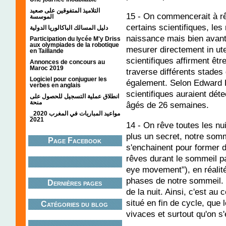
التلاميذ المتفوقين على صعيد
15 - On commencerait à r
الموسسة
certains scientifiques, les
دليل المسالك الباكالوريا الدولية
naissance mais bien avant.
Participation du lycée M'y Driss
aux olympiades de la robotique
mesurer directement in ute
en Taillande
scientifiques affirment êt
Annonces de concours au
Maroc 2019
traverse différents stades
Logiciel pour conjuguer les
également. Selon Edward P
verbes en anglais
scientifiques auraient dé
انطلاق عملية التسجيل للحصول على
منحة
âgés de 26 semaines.
مواعيد المباريات في المغرب 2020_
2021
14 - On rêve toutes les nui
plus un secret, notre somm
Page Facebook
s'enchainent pour former d
rêves durant le sommeil p
eye movement"), en réalit
phases de notre sommeil. M
Dernières pages
de la nuit. Ainsi, c'est a
situé en fin de cycle, que 
Catégories du blog
vivaces et surtout qu'on s