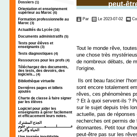
Dossiers
peut-êtr
(1)
Orientation et enseignement
supérieur au Maroc
(6)
Par
Le 2023-07-02
Co
Formation professionnelle au
Maroc
(3)
Actualités du Lycée
(16)
Documents administratifs
(5)
Tests pour élèves et
enseignants
(3)
Tout le monde rêve, toutes 
Tests diagnostiques
(4)
une chose très mystérieuse.
Ressources pour les profs
(4)
de nombreux débats, de m
Téléchargez des documents,
l'origine.
des tests, des devoirs, des
logiciels...
(4)
Ils ont beau fasciner l'ho
Bibliothèque virtuelle
sont encore totalement em
Dernières pages et billets
ajoutés
rêves, ces phénomènes ps
Charte de classe à faire signer
? Et à quoi servent-ils ? 
par les élèves
sur le sujet depuis très lo
Logiciel pour aider les
enseignants à gérer facilement
actuelle, pas de réponses 
et efficacement leurs notes.
recherches ont permis de 
الجذع المشترك
عـــــــــــلــــــــمــــــــــــي علوم
étonnantes. Petit tour d'
الحياة والارض
peut-être pas sur les rêve
Une journée inoubliable