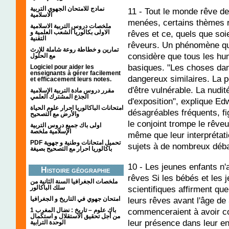
نمادج للامتحان الجهوي التربية
11 - Tout le monde rêve 
الاسلامية
menées, certains thèmes r
ملخصات دروس التربية الاسلامية
الاولى بكالوريا الشعب العلمية و
rêves et ce, quels que soie
التقنية
rêveurs. Un phénomène qui 
تمارين و خطاطة روعة شاملة للإرث
considère que tous les hu
مع الحلول
basiques. "Les choses dan
Logiciel pour aider les
enseignants à gérer facilement
dangereux similaires. La p
et efficacement leurs notes.
d'être vulnérable. La nudit
مقرر دروس مادة التربية الإسلامية
الجذع المشترك العلمي
d'exposition", explique Ed
امتحانات الباكالوريا احرار علوم الحياة
désagréables fréquents, fig
والأرض مع التصحيح
le conjoint trompe le rêveu
اولى باك جميع دروس التربية
الإسلامية ملخصة
même que leur interprétati
PDF تحميل امتحانات وطنية و جهوية
sujets à de nombreux déba
باكالوريا احرار مع التصحيح بصيغة
10 - Les jeunes enfants n
Histoire géographie
rêves Si les bébés et les 
ملخصات الجغرافيا السنة الثانية من
سلك الباكالور
scientifiques affirment qu
امتحان جهوي في التاريخ و الجغرافيا
leurs rêves avant l'âge de 
1 باك علوم – تاريخ : نضال المغرب
commenceraient à avoir c
من أجل تحقيق الاستقلال و استكمال
leur présence dans leur e
الوحدة الترابية