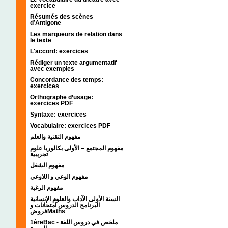
exercice
Résumés des scènes
d’Antigone
Les marqueurs de relation dans
le texte
L'accord: exercices
Rédiger un texte argumentatif
avec exemples
Concordance des temps:
exercices
Orthographe d’usage:
exercices PDF
Syntaxe: exercices
Vocabulaire: exercices PDF
مفهوم التقنية والعلم
مفهوم المجتمع – الأولى بكالوريا علوم
تجريبية
مفهوم الشغل
مفهوم الوعي و اللاوعي
مفهوم الرغبة
السنة الأولى الآداب والعلوم الإنسانية
البرنامج الدروس امتحانات و
فروضMaths
1éreBac - ملخص في دروس اللغة