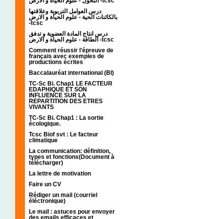
التحول - علوم الحياة و الارض -tcsc
درس العوامل التربوية وعلاقتها
بالكائنات الحية - علوم الحياة و الارض
-tcsc
درس انتاج المادة العضوية و تدفق
الطاقة - علوم الحياة و الارض -tcsc
Comment réussir l'épreuve de
français avec exemples de
productions écrites
Baccalauréat international (BI)
TC-Sc Bi. Chap1 LE FACTEUR
EDAPHIQUE ET SON
INFLUENCE SUR LA
REPARTITION DES ETRES
VIVANTS
TC-Sc Bi. Chap1 : La sortie
écologique.
Tcsc Biof svt : Le facteur
climatique
La communication: définition,
types et fonctions(Document à
télécharger)
La lettre de motivation
Faire un CV
Rédiger un mail (courriel
éléctronique)
Le mail : astuces pour envoyer
des emails efficaces et