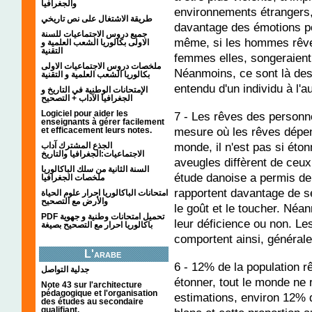
والجغرافيا
environnements étrangers
طريقة الاشتغال على نص تاريخي
davantage des émotions p
جميع دروس الاجتماعيات للسنة
même, si les hommes rêver
الاولى بكالوريا الشعب العلمية و
التقنية
femmes elles, songeraient
ملخصات دروس الاجتماعيات الاولى
Néanmoins, ce sont là des
بكالوريا الشعب العلمية و التقنية
entendu d'un individu à l'au
الإمتحانات الوطنية في التاريخ و
الجغرافيا الآداب + التصحيح
Logiciel pour aider les
7 - Les rêves des personn
enseignants à gérer facilement
mesure où les rêves dépen
et efficacement leurs notes.
monde, il n'est pas si ét
الجذع المشترك آداب
الاجتماعيات:الجغرافيا والتاريخ
aveugles diffèrent de ceu
السنة الثانية من سلك الباكالوريا
étude danoise a permis de 
ملخصات الجغرافيا
rapportent davantage de se
امتحانات الباكالوريا احرار علوم الحياة
والأرض مع التصحيح
le goût et le toucher. Néa
PDF تحميل امتحانات وطنية و جهوية
leur déficience ou non. L
باكالوريا احرار مع التصحيح بصيغة
comportent ainsi, général
L'arabe
6 - 12% de la population r
جدلية التواصل
étonner, tout le monde ne 
Note 43 sur l'architecture
pédagogique et l'organisation
estimations, environ 12% d
des études au secondaire
qualifiant.