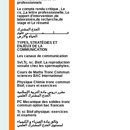
professionnels
Le compte rendu critique , Le
cv, ,La lettre professionnelle, Le
rapport d'intervention ,de
laboratoire,de recherche,de
stage et Le résumé
الجذع المشترك
عـــــــــــلــــــــمــــــــــــي علوم
الحياة والارض
TYPES, STRATÉGIES ET
ENJEUX DE LA
COMMUNICATION
Les canaux de communication
Svt.Tc. sc. Biof: La reproduction
sexuée chez les spermaphytes.
Cours de Maths Tronc Commun
sciences BAC International
Physique Chimie tronc commun
Biof; cours et exercices
مقرر دروس مادة التربية الإسلامية
الجذع المشترك العلمي
PC Mecanique des solides tronc
commun option bac francais
Tc sc Biof physique: exercices
et examens
وثائق مادة الفيزياء و الكيمياء
لمستوى الجدع المشترك العلمي