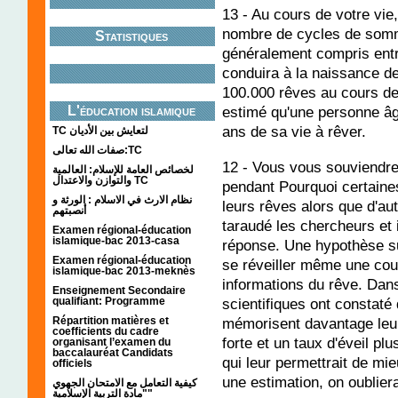
13 - Au cours de votre vie
nombre de cycles de somme
Statistiques
généralement compris entr
conduira à la naissance de 
100.000 rêves au cours de 
estimé qu'une personne âg
L'éducation islamique
ans de sa vie à rêver.
TC لتعايش بين الأديان
صفات الله تعالى:TC
12 - Vous vous souviendrez
لخصائص العامة للإسلام: العالمية
والتوازن والاعتدال TC
pendant Pourquoi certaine
نظام الارث في الاسلام : الورثة و
leurs rêves alors que d'au
أنصبتهم
taraudé les chercheurs et 
Examen régional-éducation
islamique-bac 2013-casa
réponse. Une hypothèse su
Examen régional-éducation
se réveiller même une cou
islamique-bac 2013-meknès
informations du rêve. Da
Enseignement Secondaire
qualifiant: Programme
scientifiques ont constaté
Répartition matières et
mémorisent davantage leurs
coefficients du cadre
forte et un taux d'éveil pl
organisant l’examen du
baccalauréat Candidats
qui leur permettrait de mi
officiels
une estimation, on oublier
كيفية التعامل مع الامتحان الجهوي
"مادة التربية الإسلامية"