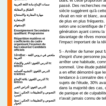
blanc et cette proportion a
سمات الإبداع مادة اللغة العربية
passé. Des recherches me
الطباق و المقابلة
siècle suggèrent qu'à cette
مهارة المقارنة والاستنتاج
rêvait en noir et blanc, a
الإستعارة
de plus en plus fréquents. 
الإستفهام
selon une scientifique de l
Enseignement Secondaire
génération ayant connu la t
qualifiant: Programme
davantage de rêves monoc
Répartition matières et
l'impact important de la té
coefficients du cadre
organisant l’examen du
baccalauréat Candidats
officiels
5 - Arrêter de fumer peut f
1éreBac - ملخص في دروس اللغة
d'esprit d'une personne jou
العربية
arrêter une habitude, comm
الدرس اللغوي: الخبر والإنشاء tc
lettres
sommeil. Une étude publi
الدرس اللغوي: التشبيه أقسامه
a en effet démontré que le
tclettres
tendance à connaitre des 
الدرس اللغوي: بلاغة الإمتاع Tc
sujets de l'étude, 30% ava
lettres
dans la majorité des cas, c
الدرس الغوي: أغراض الخبر
de panique et de culpabilit
النصوص و التطبيقات: الحكي : نمط
السرد
n'avait jamais connu de te
النصوص و التطبيقات: الحكي : نمط
الحوار