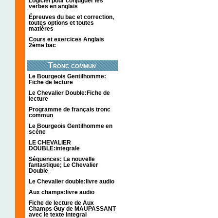
Logiciel pour conjuguer les
verbes en anglais
Épreuves du bac et correction,
toutes options et toutes
matières
Cours et exercices Anglais
2ème bac
Tronc commun
Le Bourgeois Gentilhomme:
Fiche de lecture
Le Chevalier Double:Fiche de
lecture
Programme de français tronc
commun
Le Bourgeois Gentilhomme en
scène
LE CHEVALIER
DOUBLE:integrale
Séquences: La nouvelle
fantastique; Le Chevalier
Double
Le Chevalier double:livre audio
Aux champs:livre audio
Fiche de lecture de Aux
Champs Guy de MAUPASSANT
avec le texte integral