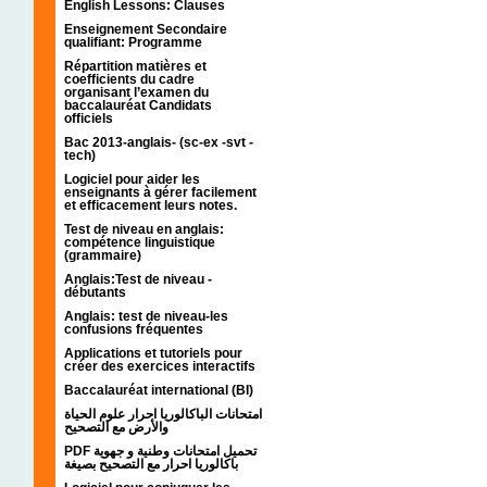
English Lessons: Clauses
Enseignement Secondaire
qualifiant: Programme
Répartition matières et
coefficients du cadre
organisant l’examen du
baccalauréat Candidats
officiels
Bac 2013-anglais- (sc-ex -svt -
tech)
Logiciel pour aider les
enseignants à gérer facilement
et efficacement leurs notes.
Test de niveau en anglais:
compétence linguistique
(grammaire)
Anglais:Test de niveau -
débutants
Anglais: test de niveau-les
confusions fréquentes
Applications et tutoriels pour
créer des exercices interactifs
Baccalauréat international (BI)
امتحانات الباكالوريا احرار علوم الحياة
والأرض مع التصحيح
PDF تحميل امتحانات وطنية و جهوية
باكالوريا احرار مع التصحيح بصيغة