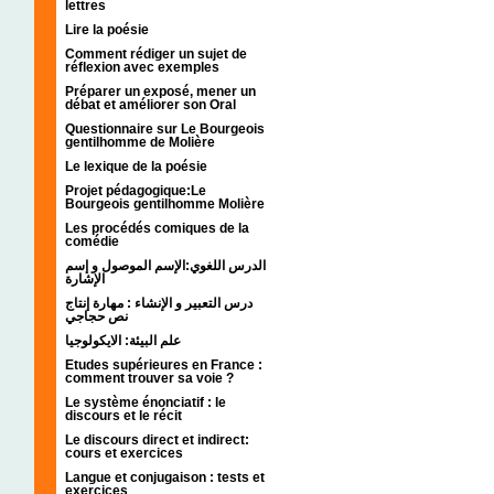
lettres
Lire la poésie
Comment rédiger un sujet de
réflexion avec exemples
Préparer un exposé, mener un
débat et améliorer son Oral
Questionnaire sur Le Bourgeois
gentilhomme de Molière
Le lexique de la poésie
Projet pédagogique:Le
Bourgeois gentilhomme Molière
Les procédés comiques de la
comédie
الدرس اللغوي:الإسم الموصول و إسم
الإشارة
درس التعبير و الإنشاء : مهارة إنتاج
نص حجاجي
علم البيئة: الايكولوجيا
Etudes supérieures en France :
comment trouver sa voie ?
Le système énonciatif : le
discours et le récit
Le discours direct et indirect:
cours et exercices
Langue et conjugaison : tests et
exercices