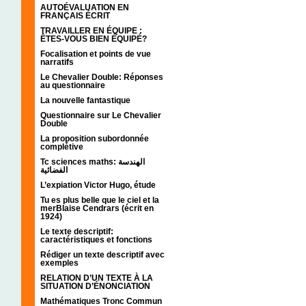
AUTOÉVALUATION EN
FRANÇAIS ÉCRIT
TRAVAILLER EN ÉQUIPE :
ÊTES-VOUS BIEN ÉQUIPÉ?
Focalisation et points de vue
narratifs
Le Chevalier Double: Réponses
au questionnaire
La nouvelle fantastique
Questionnaire sur Le Chevalier
Double
La proposition subordonnée
complétive
Tc sciences maths: الهندسة
الفضائية
L’expiation Victor Hugo, étude
Tu es plus belle que le ciel et la
merBlaise Cendrars (écrit en
1924)
Le texte descriptif:
caractéristiques et fonctions
Rédiger un texte descriptif avec
exemples
RELATION D’UN TEXTE À LA
SITUATION D’ÉNONCIATION
Mathématiques Tronc Commun