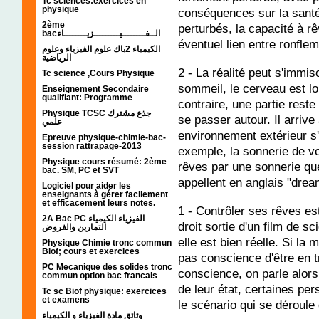
Tc sciences:exercices en
physique
conséquences sur la santé
2ème
perturbés, la capacité à rê
bacالــفــــــــيـــــــــزيــــــــاء
éventuel lien entre ronfle
الكيمياء 2باك علوم الفيزياء وعلوم
الرياضية
2 - La réalité peut s'imm
Tc science ,Cours Physique
sommeil, le cerveau est l
Enseignement Secondaire
qualifiant: Programme
contraire, une partie reste 
Physique TCSC جذع مشترك
se passer autour. Il arrive
علمي
environnement extérieur s
Epreuve physique-chimie-bac-
session rattrapage-2013
exemple, la sonnerie de vo
Physique cours résumé: 2ème
rêves par une sonnerie que
bac. SM, PC et SVT
appellent en anglais "drea
Logiciel pour aider les
enseignants à gérer facilement
et efficacement leurs notes.
1 - Contrôler ses rêves es
2A Bac PC الفيزياء الكيمياء
droit sortie d'un film de sc
التمارين والفروض
elle est bien réelle. Si la
Physique Chimie tronc commun
Biof; cours et exercices
pas conscience d'être en tr
PC Mecanique des solides tronc
conscience, on parle alors
commun option bac francais
de leur état, certaines pe
Tc sc Biof physique: exercices
et examens
le scénario qui se déroule
وثائق مادة الفيزياء و الكيمياء