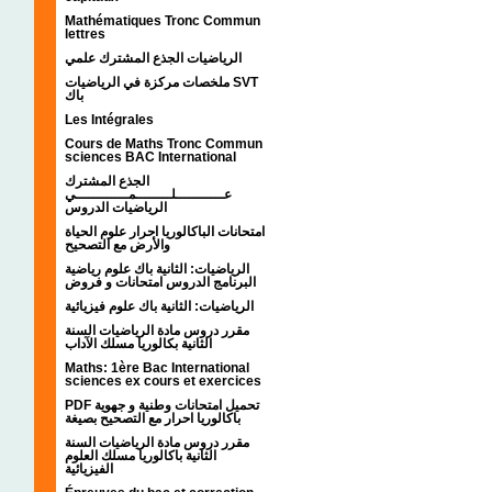
Mathématiques Tronc Commun
lettres
الرياضيات الجذع المشترك علمي
ملخصات مركزة في الرياضيات SVT
باك
Les Intégrales
Cours de Maths Tronc Commun
sciences BAC International
الجذع المشترك
عـــــــــــلــــــــمــــــــــــي
الرياضيات الدروس
امتحانات الباكالوريا احرار علوم الحياة
والأرض مع التصحيح
الرياضيات: الثانية باك علوم رياضية
البرنامج الدروس امتحانات و فروض
الرياضيات: الثانية باك علوم فيزيائية
مقرر دروس مادة الرياضيات السنة
الثانية بكالوريا مسلك الآداب
Maths: 1ère Bac International
sciences ex cours et exercices
PDF تحميل امتحانات وطنية و جهوية
باكالوريا احرار مع التصحيح بصيغة
مقرر دروس مادة الرياضيات السنة
الثانية باكالوريا مسلك العلوم
الفيزيائية