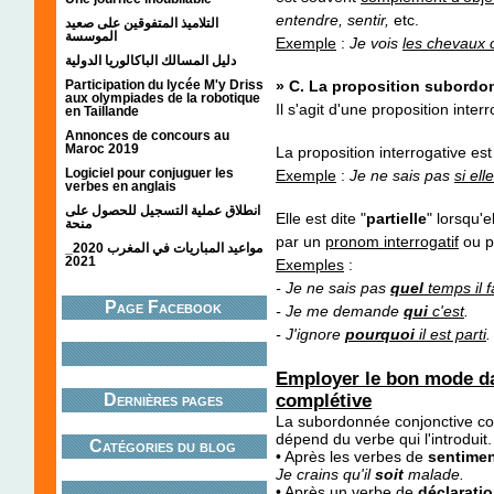
entendre, sentir,
etc.
التلاميذ المتفوقين على صعيد
الموسسة
Exemple
:
Je vois
les chevaux 
دليل المسالك الباكالوريا الدولية
» C. La proposition subordo
Participation du lycée M'y Driss
aux olympiades de la robotique
Il s'agit d'une proposition interr
en Taillande
Annonces de concours au
Maroc 2019
La proposition interrogative est 
Logiciel pour conjuguer les
Exemple
:
Je ne sais pas
si ell
verbes en anglais
انطلاق عملية التسجيل للحصول على
Elle est dite "
partielle
" lorsqu'e
منحة
par un
pronom interrogatif
ou p
مواعيد المباريات في المغرب 2020_
2021
Exemples
:
- Je ne sais pas
quel
temps il f
Page Facebook
- Je me demande
qui
c'est
.
- J'ignore
pourquoi
il est parti
.
Employer le bon mode d
Dernières pages
complétive
La subordonnée conjonctive compl
dépend du verbe qui l'introduit.
Catégories du blog
• Après les verbes de
sentime
Je crains qu'il
soit
malade.
• Après un verbe de
déclarati