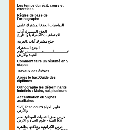
Les temps du récit; cours et
exercices
Règles de base de
l'orthographe
الرياضيات الجذع المشترك علمي
الجذع المشترك آداب
الاجتماعيات:الجغرافيا والتاريخ
جذع مشترك آداب :العربية
الجذع المشترك
عـــــــــــلــــــــمــــــــــــي علوم
الحياة والارض
Comment faire un résumé en 5
étapes
Travaux des élèves
Après le bac:Guide des
diplômes
Orthographe les déterminants
indéfinis : Maint, nul, plusieurs
Accentuation ou Signes
auxiliaires
SVT Tcsc cours علوم الحياة
والأرض
درس بعض التقنيات الميدانية لعلم
البيئة - علوم الحياة و الارض tcs
درس الكرانيتية وعلاقتها بظاهرة