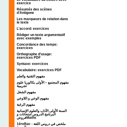
exercice
Résumés des scènes
d’Antigone
Les marqueurs de relation dans
le texte
L'accord: exercices
Rédiger un texte argumentatif
avec exemples
Concordance des temps:
exercices
Orthographe d’usage:
exercices PDF
Syntaxe: exercices
Vocabulaire: exercices PDF
مفهوم التقنية والعلم
مفهوم المجتمع – الأولى بكالوريا علوم
تجريبية
مفهوم الشغل
مفهوم الوعي و اللاوعي
مفهوم الرغبة
السنة الأولى الآداب والعلوم الإنسانية
البرنامج الدروس امتحانات و
فروضMaths
1éreBac - ملخص في دروس اللغة