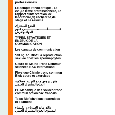
professionnels
Le compte rendu critique , Le
cv, ,La lettre professionnelle, Le
rapport d'intervention ,de
laboratoire,de recherche,de
stage et Le résumé
الجذع المشترك
عـــــــــــلــــــــمــــــــــــي علوم
الحياة والارض
TYPES, STRATÉGIES ET
ENJEUX DE LA
COMMUNICATION
Les canaux de communication
Svt.Tc. sc. Biof: La reproduction
sexuée chez les spermaphytes.
Cours de Maths Tronc Commun
sciences BAC International
Physique Chimie tronc commun
Biof; cours et exercices
مقرر دروس مادة التربية الإسلامية
الجذع المشترك العلمي
PC Mecanique des solides tronc
commun option bac francais
Tc sc Biof physique: exercices
et examens
وثائق مادة الفيزياء و الكيمياء
لمستوى الجدع المشترك العلمي