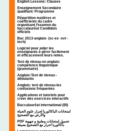
English Lessons: Clauses
Enseignement Secondaire
qualifiant: Programme
Répartition matières et
coefficients du cadre
organisant l’examen du
baccalauréat Candidats
officiels
Bac 2013-anglais- (sc-ex -svt -
tech)
Logiciel pour aider les
enseignants à gérer facilement
et efficacement leurs notes.
Test de niveau en anglais:
compétence linguistique
(grammaire)
Anglais:Test de niveau -
débutants
Anglais: test de niveau-les
confusions fréquentes
Applications et tutoriels pour
créer des exercices interactifs
Baccalauréat international (BI)
امتحانات الباكالوريا احرار علوم الحياة
والأرض مع التصحيح
PDF تحميل امتحانات وطنية و جهوية
باكالوريا احرار مع التصحيح بصيغة