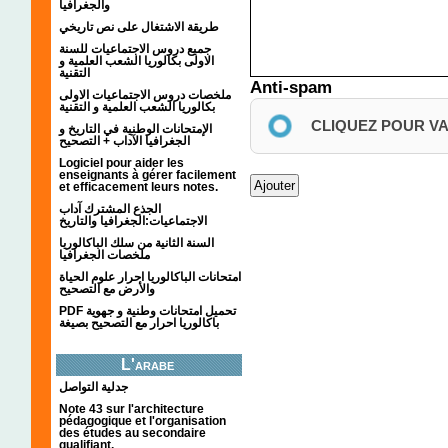
والجغرافيا
طريقة الاشتغال على نص تاريخي
جميع دروس الاجتماعيات للسنة
الاولى بكالوريا الشعب العلمية و
التقنية
Anti-spam
ملخصات دروس الاجتماعيات الاولى
بكالوريا الشعب العلمية و التقنية
CLIQUEZ POUR V
الإمتحانات الوطنية في التاريخ و
الجغرافيا الآداب + التصحيح
Logiciel pour aider les
enseignants à gérer facilement
et efficacement leurs notes.
الجذع المشترك آداب
الاجتماعيات:الجغرافيا والتاريخ
السنة الثانية من سلك الباكالوريا
ملخصات الجغرافيا
امتحانات الباكالوريا احرار علوم الحياة
والأرض مع التصحيح
PDF تحميل امتحانات وطنية و جهوية
باكالوريا احرار مع التصحيح بصيغة
L'arabe
جدلية التواصل
Note 43 sur l'architecture
pédagogique et l'organisation
des études au secondaire
qualifiant.