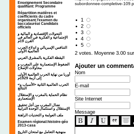
Enseignement Secondaire
subordonnee-completive-109.
qualifiant: Programme
Répartition matières et
coefficients du cadre
1
organisant l’examen du
baccalauréat Candidats
2
officiels
3
التحولات الإقتصادية و المالية و
الإجتماعية و الفكرية في العالم في
4
القرن 19م
5
التنافس الإمبريالي و اندلاع الحرب
العالمية الأولى
2
votes. Moyenne
3.00
sur
اليقظة الفكرية بالمشرق العربي
الضغوط الإستعمارية على المغرب و
Ajouter un comment
محاولات الإصلاح
Nom
أوربا من نهاية الحرب العالمية الأولى
إلى أزمة 1929م
<الحرب العالمية الثانية <الأسباب و
E-mail
النتائج
نظام الحماية بالمغرب و الإستغلال
Site Internet
الإستعماري
نضال المغرب من أجل تحقيق
الإستقلال و استكمال الوحدة الترابية
Message
ملف العولمة و التحديات الراهنة
Examen régional:histoire-géo
2013-casa
منهجية التعامل مع امتحان التاريخ