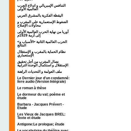
التنافس الإمبريالي و اندلاع الحرب
العالمية الأولى
اليقظة الفكرية بالمشرق العربي
الضغوط الإستعمارية على المغرب و
محاولات الإصلاح
أوربا من نهاية الحرب العالمية الأولى
إلى أزمة 1929م
<الحرب العالمية الثانية <الأسباب و
النتائج
نظام الحماية بالمغرب و الإستغلال
الإستعماري
نضال المغرب من أجل تحقيق
الإستقلال و استكمال الوحدة الترابية
ملف العولمة و التحديات الراهنة
Le Dernier jour d'un condamné:
livre audio (Version Intégrale)
Le roman à thèse
Le dormeur du val; poème et
étude
Barbara - Jacques Prévert -
Etude
Les Vieux de Jacques BREL:
Texte et étude
Antigone:Le prologue; étude
Le vocabulaire du théâtre avec