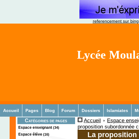
referencement sur bing
Lycée Moula
Accueil
Pages
Blog
Forum
Dossiers
Islamiates
M
Accueil
Espace ensei
Catégories de pages
proposition subordonnée c
Espace enseignant
(34)
La proposition
Espace éléve
(16)