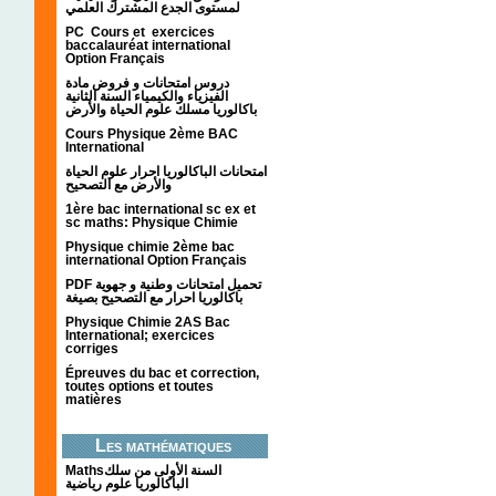
لمستوى الجدع المشترك العلمي
PC Cours et exercices
baccalauréat international
Option Français
دروس امتحانات و فروض مادة
الفيزياء والكيمياء السنة الثانية
باكالوريا مسلك علوم الحياة والأرض
Cours Physique 2ème BAC
International
امتحانات الباكالوريا احرار علوم الحياة
والأرض مع التصحيح
1ère bac international sc ex et
sc maths: Physique Chimie
Physique chimie 2ème bac
international Option Français
PDF تحميل امتحانات وطنية و جهوية
باكالوريا احرار مع التصحيح بصيغة
Physique Chimie 2AS Bac
International; exercices
corriges
Épreuves du bac et correction,
toutes options et toutes
matières
Les mathématiques
Mathsالسنة الأولى من سلك
الباكالوريا علوم رياضية