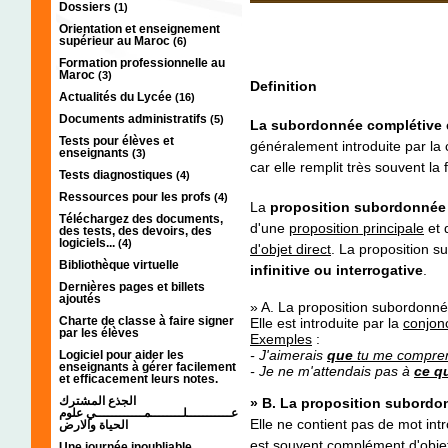
Dossiers
(1)
Orientation et enseignement
supérieur au Maroc
(6)
Formation professionnelle au
Maroc
(3)
Definition
Actualités du Lycée
(16)
Documents administratifs
(5)
La subordonnée complétive
Tests pour élèves et
généralement introduite par la
enseignants
(3)
car elle remplit très souvent l
Tests diagnostiques
(4)
Ressources pour les profs
(4)
La
proposition subordonnée
Téléchargez des documents,
d'une
proposition principale
et 
des tests, des devoirs, des
logiciels...
(4)
d'objet direct
. La proposition 
Bibliothèque virtuelle
infinitive ou interrogative
.
Dernières pages et billets
ajoutés
» A. La proposition subordonné
Charte de classe à faire signer
Elle est introduite par la
conjon
par les élèves
Exemples
:
- J'aimerais
que
tu me compre
Logiciel pour aider les
enseignants à gérer facilement
- Je ne m'attendais pas à
ce q
et efficacement leurs notes.
الجذع المشترك
» B. La proposition subordon
عـــــــــــلــــــــمــــــــــــي علوم
Elle ne contient pas de mot intr
الحياة والارض
est souvent
complément d'objet
Une journée inoubliable