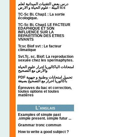
درس بعض التقنيات الميدانية لعلم
البيئة - علوم الحياة و الارض tcs
TC-Sc Bi. Chap1 : La sortie
écologique.
TC-Sc Bi. Chap1 LE FACTEUR
EDAPHIQUE ET SON
INFLUENCE SUR LA
REPARTITION DES ETRES
VIVANTS
Tcsc Biof svt : Le facteur
climatique
Svt.Tc. sc. Biof: La reproduction
sexuée chez les spermaphytes.
امتحانات الباكالوريا احرار علوم الحياة
والأرض مع التصحيح
PDF تحميل امتحانات وطنية و جهوية
باكالوريا احرار مع التصحيح بصيغة
Épreuves du bac et correction,
toutes options et toutes
matières
L'anglais
Examples of simple past
.simple present. simple futur ...
Grammar tronc commun
How to write a good subject ?