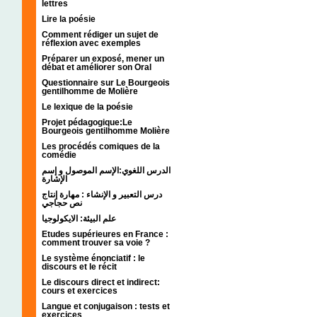
lettres
Lire la poésie
Comment rédiger un sujet de
réflexion avec exemples
Préparer un exposé, mener un
débat et améliorer son Oral
Questionnaire sur Le Bourgeois
gentilhomme de Molière
Le lexique de la poésie
Projet pédagogique:Le
Bourgeois gentilhomme Molière
Les procédés comiques de la
comédie
الدرس اللغوي:الإسم الموصول و إسم
الإشارة
درس التعبير و الإنشاء : مهارة إنتاج
نص حجاجي
علم البيئة: الايكولوجيا
Etudes supérieures en France :
comment trouver sa voie ?
Le système énonciatif : le
discours et le récit
Le discours direct et indirect:
cours et exercices
Langue et conjugaison : tests et
exercices