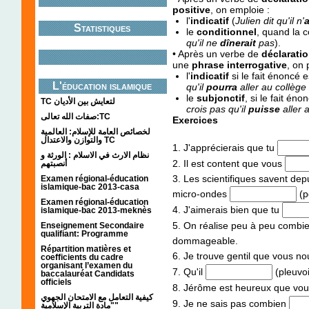
positive
, on emploie :
l'
indicatif
(
Julien dit qu'il n'
Statistiques
le
conditionnel
, quand la 
qu'il ne
dînerait
pas
).
• Après un verbe de
déclarati
une
phrase interrogative
, on 
l'
indicatif
si le fait énoncé 
L'éducation islamique
qu'il
pourra
aller au collèg
le
subjonctif
, si le fait é
TC لتعايش بين الأديان
crois pas qu'il
puisse
aller 
صفات الله تعالى:TC
Exercices
لخصائص العامة للإسلام: العالمية
والتوازن والاعتدال TC
1. J'apprécierais que tu
نظام الارث في الاسلام : الورثة و
2. Il est content que vous
أنصبتهم
3. Les scientifiques savent dep
Examen régional-éducation
islamique-bac 2013-casa
micro-ondes
(p
Examen régional-éducation
4. J'aimerais bien que tu
islamique-bac 2013-meknès
5. On réalise peu à peu combie
Enseignement Secondaire
qualifiant: Programme
dommageable.
Répartition matières et
6. Je trouve gentil que vous n
coefficients du cadre
organisant l’examen du
7. Qu'il
(pleuvo
baccalauréat Candidats
officiels
8. Jérôme est heureux que vo
كيفية التعامل مع الامتحان الجهوي
9. Je ne sais pas combien
"مادة التربية الإسلامية"