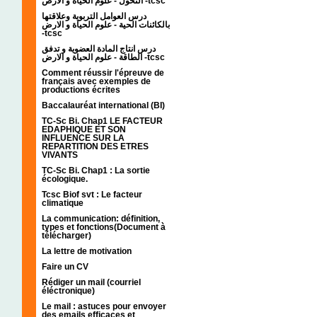
التحول - علوم الحياة و الارض -tcsc
درس العوامل التربوية وعلاقتها
بالكائنات الحية - علوم الحياة و الارض
-tcsc
درس انتاج المادة العضوية و تدفق
الطاقة - علوم الحياة و الارض -tcsc
Comment réussir l'épreuve de
français avec exemples de
productions écrites
Baccalauréat international (BI)
TC-Sc Bi. Chap1 LE FACTEUR
EDAPHIQUE ET SON
INFLUENCE SUR LA
REPARTITION DES ETRES
VIVANTS
TC-Sc Bi. Chap1 : La sortie
écologique.
Tcsc Biof svt : Le facteur
climatique
La communication: définition,
types et fonctions(Document à
télécharger)
La lettre de motivation
Faire un CV
Rédiger un mail (courriel
éléctronique)
Le mail : astuces pour envoyer
des emails efficaces et