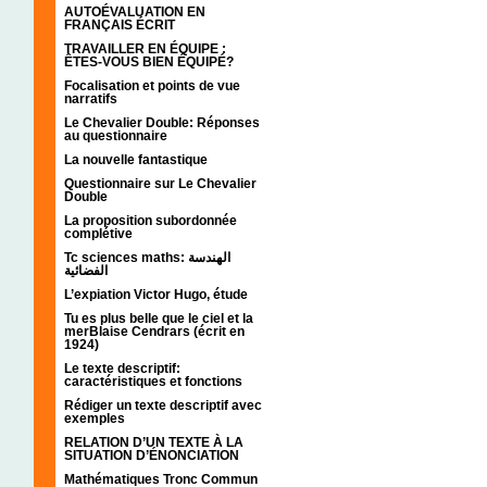
AUTOÉVALUATION EN
FRANÇAIS ÉCRIT
TRAVAILLER EN ÉQUIPE :
ÊTES-VOUS BIEN ÉQUIPÉ?
Focalisation et points de vue
narratifs
Le Chevalier Double: Réponses
au questionnaire
La nouvelle fantastique
Questionnaire sur Le Chevalier
Double
La proposition subordonnée
complétive
Tc sciences maths: الهندسة
الفضائية
L’expiation Victor Hugo, étude
Tu es plus belle que le ciel et la
merBlaise Cendrars (écrit en
1924)
Le texte descriptif:
caractéristiques et fonctions
Rédiger un texte descriptif avec
exemples
RELATION D’UN TEXTE À LA
SITUATION D’ÉNONCIATION
Mathématiques Tronc Commun