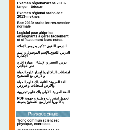
Examen régional:arabe 2013-
tanger - tétouan
Examen régional arabe-bac
2013-meknès
Bac 2013: arabe lettres-session
normale
Logiciel pour aider les
enseignants à gérer facilement
et efficacement leurs notes.
الدرس اللغوي:تذكير بدروس الإملاء
الدرس اللغوي:الإسم الموصول و إسم
الإشارة
درس التعبير و الإنشاء : مهارة إنتاج
نص حجاجي
امتحانات الباكالوريا احرار علوم الحياة
والأرض مع التصحيح
اللغة العربية: الثانية باك علوم الحياة
والارض امتحانات و فروض
اللغة العربية: الأولى باك علوم تجريبية
PDF تحميل امتحانات وطنية و جهوية
باكالوريا احرار مع التصحيح بصيغة
Physique chimie
Tronc commun sciences:
physique, exercices