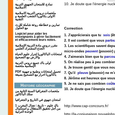
10. Je doute que l'énergie nuc
نمادج للامتحان الجهوي التربية
الاسلامية
ملخصات دروس التربية الاسلامية
الاولى بكالوريا الشعب العلمية و
التقنية
تمارين و خطاطة روعة شاملة للإرث
مع الحلول
Correction
Logiciel pour aider les
1. J'apprécierais que tu
sois
(êt
enseignants à gérer facilement
et efficacement leurs notes.
2. Il est content que vous
partie
مقرر دروس مادة التربية الإسلامية
3. Les scientifiques savent dep
الجذع المشترك العلمي
micro-ondes
peuvent
(pouvoir) 
امتحانات الباكالوريا احرار علوم الحياة
4. J'aimerais bien que tu
parcou
والأرض مع التصحيح
5. On réalise peu à peu combien
اولى باك جميع دروس التربية
الإسلامية ملخصة
6. Je trouve gentil que vous n
PDF تحميل امتحانات وطنية و جهوية
7. Qu'il
pleuve
(pleuvoir) ne m'
باكالوريا احرار مع التصحيح بصيغة
8. Jérôme est heureux que vou
9. Je ne sais pas combien
coût
Histoire géographie
10. Je doute que l'énergie nucl
ملخصات الجغرافيا السنة الثانية من
سلك الباكالور
امتحان جهوي في التاريخ و الجغرافيا
1 باك علوم – تاريخ : نضال المغرب
http://www.cap-concours.fr/
من أجل تحقيق الاستقلال و استكمال
الوحدة الترابية
http://la-conjugaison.nouvelob