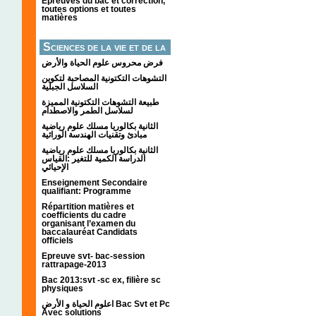
Épreuves du bac et correction,
toutes options et toutes
matières
Sciences de la vie et de la
terre
فرض محروس علوم الحياة والأرض
التشوهات التكتونیة المصاحبة لتكوین
السلاسل الجبلیة
طبيعة التشوهات التكتونية المميزة
لسلاسل الطمر والاصطدام
الثانية بكالوريا مسلك علوم رياضية
مبادئ وتقنيات الهندسة الوراثية
الثانية بكالوريا مسلك علوم رياضية
الدراسة الكمية للتغير :القياس
الإحيائي
Enseignement Secondaire
qualifiant: Programme
Répartition matières et
coefficients du cadre
organisant l’examen du
baccalauréat Candidats
officiels
Epreuve svt- bac-session
rattrapage-2013
Bac 2013:svt -sc ex, filière sc
physiques
اعلوم الحياة و الأرض Bac Svt et Pc
Avec solutions