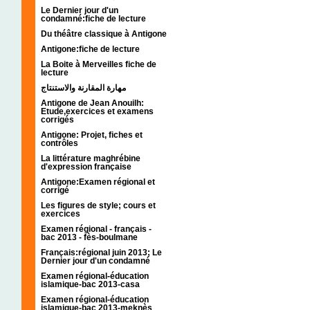
Le Dernier jour d'un
condamné:fiche de lecture
Du théâtre classique à Antigone
Antigone:fiche de lecture
La Boite à Merveilles fiche de
lecture
مهارة المقارنة والاستنتاج
Antigone de Jean Anouilh:
Etude,exercices et examens
corrigés
Antigone: Projet, fiches et
contrôles
La littérature maghrébine
d'expression française
Antigone:Examen régional et
corrigé
Les figures de style; cours et
exercices
Examen régional - français -
bac 2013 - fès-boulmane
Français:régional juin 2013; Le
Dernier jour d'un condamné
Examen régional-éducation
islamique-bac 2013-casa
Examen régional-éducation
islamique-bac 2013-meknès