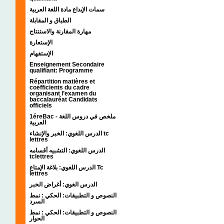
سمات الإبداع مادة اللغة العربية
الطباق و المقابلة
مهارة المقارنة والاستنتاج
الإستعارة
الإستفهام
Enseignement Secondaire
qualifiant: Programme
Répartition matières et
coefficients du cadre
organisant l’examen du
baccalauréat Candidats
officiels
1éreBac - ملخص في دروس اللغة
العربية
الدرس اللغوي: الخبر والإنشاء tc
lettres
الدرس اللغوي: التشبيه أقسامه
tclettres
الدرس اللغوي: بلاغة الإمتاع Tc
lettres
الدرس الغوي: أغراض الخبر
النصوص و التطبيقات: الحكي : نمط
السرد
النصوص و التطبيقات: الحكي : نمط
الحوار