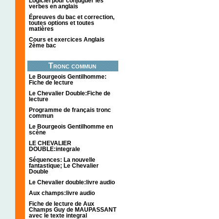
Logiciel pour conjuguer les
verbes en anglais
Épreuves du bac et correction,
toutes options et toutes
matières
Cours et exercices Anglais
2ème bac
Tronc commun
Le Bourgeois Gentilhomme:
Fiche de lecture
Le Chevalier Double:Fiche de
lecture
Programme de français tronc
commun
Le Bourgeois Gentilhomme en
scène
LE CHEVALIER
DOUBLE:integrale
Séquences: La nouvelle
fantastique; Le Chevalier
Double
Le Chevalier double:livre audio
Aux champs:livre audio
Fiche de lecture de Aux
Champs Guy de MAUPASSANT
avec le texte integral