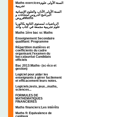
Maths exercicesالسنة الأولى علوم
تجريبية
السنة الأولى الآداب والعلوم الإنسانية
البرنامج الدروس امتحانات و
فروضMaths
الرياضيات لمستوى الثانية بكالوريا
علوم تجريبية مجمعة في كتاب واحد
Maths 1ère bac sc Maths
Enseignement Secondaire
qualifiant: Programme
Répartition matières et
coefficients du cadre
organisant l’examen du
baccalauréat Candidats
officiels
Bac 2013:Maths- (sc-éco et
gestion)
Logiciel pour aider les
enseignants à gérer facilement
et efficacement leurs notes.
Logiciels,tests, jeux...maths,
sciences...
FORMULES DE
MATHEMATIQUES
FINANCIERES
Maths financiers:Les intérêts
Maths fi: Equivalence de
capitaux