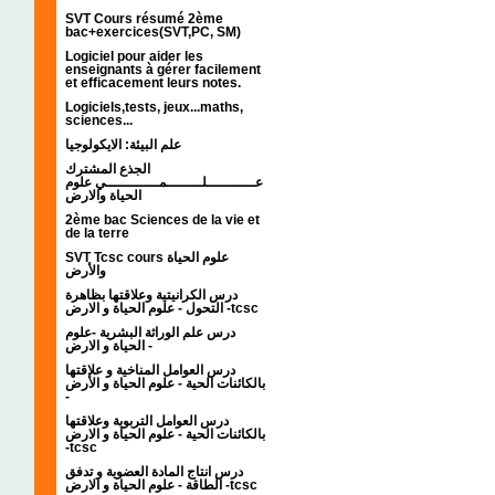
SVT Cours résumé 2ème
bac+exercices(SVT,PC, SM)
Logiciel pour aider les
enseignants à gérer facilement
et efficacement leurs notes.
Logiciels,tests, jeux...maths,
sciences...
علم البيئة: الايكولوجيا
الجذع المشترك
عـــــــــــلــــــــمــــــــــــي علوم
الحياة والارض
2ème bac Sciences de la vie et
de la terre
SVT Tcsc cours علوم الحياة
والأرض
درس الكرانيتية وعلاقتها بظاهرة
التحول - علوم الحياة و الارض -tcsc
درس علم الوراثة البشرية -علوم
الحياة و الارض -
درس العوامل المناخية و علاقتها
بالكائنات الحية - علوم الحياة و الأرض
-
درس العوامل التربوية وعلاقتها
بالكائنات الحية - علوم الحياة و الارض
-tcsc
درس انتاج المادة العضوية و تدفق
الطاقة - علوم الحياة و الارض -tcsc