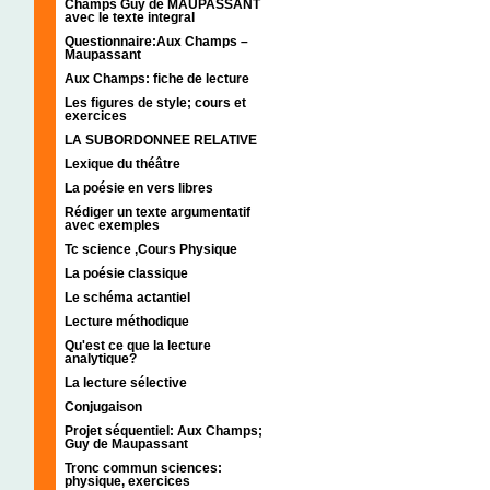
Champs Guy de MAUPASSANT
avec le texte integral
Questionnaire:Aux Champs –
Maupassant
Aux Champs: fiche de lecture
Les figures de style; cours et
exercices
LA SUBORDONNEE RELATIVE
Lexique du théâtre
La poésie en vers libres
Rédiger un texte argumentatif
avec exemples
Tc science ,Cours Physique
La poésie classique
Le schéma actantiel
Lecture méthodique
Qu'est ce que la lecture
analytique?
La lecture sélective
Conjugaison
Projet séquentiel: Aux Champs;
Guy de Maupassant
Tronc commun sciences:
physique, exercices