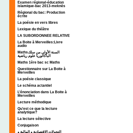
Examen régional-éducation
islamique-bac 2013-meknès
Régional du bac: Production
écrite
La poésie en vers libres
Lexique du théâtre
LA SUBORDONNEE RELATIVE
La Boite à Merveilles:Livre
audio
Mathsالسنة الأولى من سلك
الباكالوريا علوم رياضية
Maths 1ère bac sc Maths
Questionnaire sur La Boite à
Merveilles
La poésie classique
Le schéma actantiel
L’énonciation dans La Boite à
Merveilles
Lecture méthodique
Qu'est ce que la lecture
analytique?
La lecture sélective
Conjugaison
التحولات الإقتصادية و المالية و