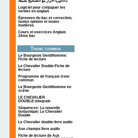
باكالوريا احرار مع التصحيح بصيغة
Logiciel pour conjuguer les
verbes en anglais
Épreuves du bac et correction,
toutes options et toutes
matières
Cours et exercices Anglais
2ème bac
Tronc commun
Le Bourgeois Gentilhomme:
Fiche de lecture
Le Chevalier Double:Fiche de
lecture
Programme de français tronc
commun
Le Bourgeois Gentilhomme en
scène
LE CHEVALIER
DOUBLE:integrale
Séquences: La nouvelle
fantastique; Le Chevalier
Double
Le Chevalier double:livre audio
Aux champs:livre audio
Fiche de lecture de Aux