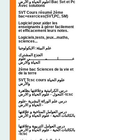
اعلوم الحياة و الأرض Bac Svt et Pc
Avec solutions
SVT Cours résumé 2ème
bac+exercices(SVT,PC, SM)
Logiciel pour aider les
enseignants à gérer facilement
et efficacement leurs notes.
Logiciels,tests, jeux...maths,
sciences...
علم البيئة: الايكولوجيا
الجذع المشترك
عـــــــــــلــــــــمــــــــــــي علوم
الحياة والارض
2ème bac Sciences de la vie et
de la terre
SVT Tcsc cours علوم الحياة
والأرض
درس الكرانيتية وعلاقتها بظاهرة
التحول - علوم الحياة و الارض -tcsc
درس علم الوراثة البشرية -علوم
الحياة و الارض -
درس العوامل المناخية و علاقتها
بالكائنات الحية - علوم الحياة و الأرض
-
درس العوامل التربوية وعلاقتها
بالكائنات الحية - علوم الحياة و الارض
-tcsc