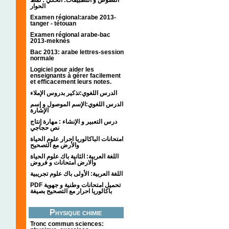
الحوار
Examen régional:arabe 2013-
tanger - tétouan
Examen régional arabe-bac
2013-meknès
Bac 2013: arabe lettres-session
normale
Logiciel pour aider les
enseignants à gérer facilement
et efficacement leurs notes.
الدرس اللغوي:تذكير بدروس الإملاء
الدرس اللغوي:الإسم الموصول و إسم
الإشارة
درس التعبير و الإنشاء : مهارة إنتاج
نص حجاجي
امتحانات الباكالوريا احرار علوم الحياة
والأرض مع التصحيح
اللغة العربية: الثانية باك علوم الحياة
والارض امتحانات و فروض
اللغة العربية: الأولى باك علوم تجريبية
PDF تحميل امتحانات وطنية و جهوية
باكالوريا احرار مع التصحيح بصيغة
Physique chimie
Tronc commun sciences: