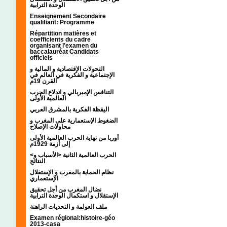
الوحدة الترابية
Enseignement Secondaire
qualifiant: Programme
Répartition matières et
coefficients du cadre
organisant l’examen du
baccalauréat Candidats
officiels
التحولات الإقتصادية و المالية و
الإجتماعية و الفكرية في العالم في
القرن 19م
التنافس الإمبريالي و اندلاع الحرب
العالمية الأولى
اليقظة الفكرية بالمشرق العربي
الضغوط الإستعمارية على المغرب و
محاولات الإصلاح
أوربا من نهاية الحرب العالمية الأولى
إلى أزمة 1929م
<الحرب العالمية الثانية <الأسباب و
النتائج
نظام الحماية بالمغرب و الإستغلال
الإستعماري
نضال المغرب من أجل تحقيق
الإستقلال و استكمال الوحدة الترابية
ملف العولمة و التحديات الراهنة
Examen régional:histoire-géo
2013-casa