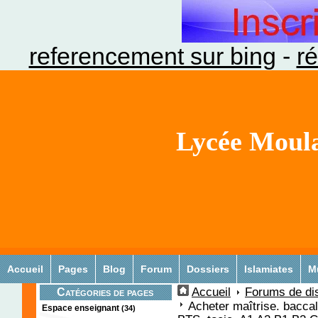
referencement sur bing
-
ré
Lycée Moula
Accueil
Pages
Blog
Forum
Dossiers
Islamiates
M
Accueil
Forums de di
Catégories de pages
Acheter maîtrise. bacca
Espace enseignant
(34)