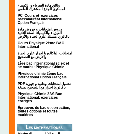
وثائق مادة الفيزياء و الكيمياء
لمستوى الجدع المشترك العلمي
PC Cours et exercices
baccalauréat international
Option Français
دروس امتحانات و فروض مادة
الفيزياء والكيمياء السنة الثانية
باكالوريا مسلك علوم الحياة والأرض
Cours Physique 2ème BAC
International
امتحانات الباكالوريا احرار علوم الحياة
والأرض مع التصحيح
1ère bac international sc ex et
sc maths: Physique Chimie
Physique chimie 2ème bac
international Option Français
PDF تحميل امتحانات وطنية و جهوية
باكالوريا احرار مع التصحيح بصيغة
Physique Chimie 2AS Bac
International; exercices
corriges
Épreuves du bac et correction,
toutes options et toutes
matières
Les mathématiques
Mathsالسنة الأولى من سلك