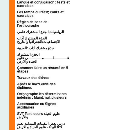
Langue et conjugaison : tests et
exercices
Les temps du récit; cours et
exercices
Règles de base de
l'orthographe
الرياضيات الجذع المشترك علمي
الجذع المشترك آداب
الاجتماعيات:الجغرافيا والتاريخ
جذع مشترك آداب :العربية
الجذع المشترك
عـــــــــــلــــــــمــــــــــــي علوم
الحياة والارض
Comment faire un résumé en 5
étapes
Travaux des élèves
Après le bac:Guide des
diplômes
Orthographe les déterminants
indéfinis : Maint, nul, plusieurs
Accentuation ou Signes
auxiliaires
SVT Tcsc cours علوم الحياة
والأرض
درس بعض التقنيات الميدانية لعلم
البيئة - علوم الحياة و الارض tcs