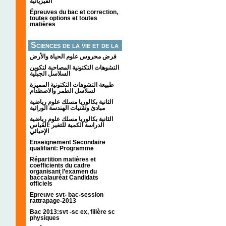
الفيزيائية
Épreuves du bac et correction,
toutes options et toutes
matières
Sciences de la vie et de la
terre
فرض محروس علوم الحياة والأرض
التشوهات التكتونیة المصاحبة لتكوین
السلاسل الجبلیة
طبيعة التشوهات التكتونية المميزة
لسلاسل الطمر والاصطدام
الثانية بكالوريا مسلك علوم رياضية
مبادئ وتقنيات الهندسة الوراثية
الثانية بكالوريا مسلك علوم رياضية
الدراسة الكمية للتغير :القياس
الإحيائي
Enseignement Secondaire
qualifiant: Programme
Répartition matières et
coefficients du cadre
organisant l’examen du
baccalauréat Candidats
officiels
Epreuve svt- bac-session
rattrapage-2013
Bac 2013:svt -sc ex, filière sc
physiques