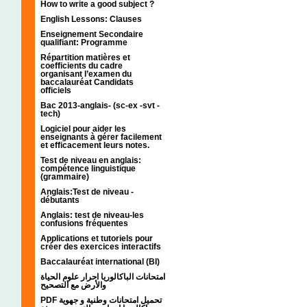
How to write a good subject ?
English Lessons: Clauses
Enseignement Secondaire
qualifiant: Programme
Répartition matières et
coefficients du cadre
organisant l’examen du
baccalauréat Candidats
officiels
Bac 2013-anglais- (sc-ex -svt -
tech)
Logiciel pour aider les
enseignants à gérer facilement
et efficacement leurs notes.
Test de niveau en anglais:
compétence linguistique
(grammaire)
Anglais:Test de niveau -
débutants
Anglais: test de niveau-les
confusions fréquentes
Applications et tutoriels pour
créer des exercices interactifs
Baccalauréat international (BI)
امتحانات الباكالوريا احرار علوم الحياة
والأرض مع التصحيح
PDF تحميل امتحانات وطنية و جهوية