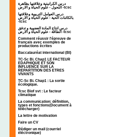
درس الكرانيتية وعلاقتها بظاهرة
التحول - علوم الحياة و الارض -tcsc
درس العوامل التربوية وعلاقتها
بالكائنات الحية - علوم الحياة و الارض
-tcsc
درس انتاج المادة العضوية و تدفق
الطاقة - علوم الحياة و الارض -tcsc
Comment réussir l'épreuve de
français avec exemples de
productions écrites
Baccalauréat international (BI)
TC-Sc Bi. Chap1 LE FACTEUR
EDAPHIQUE ET SON
INFLUENCE SUR LA
REPARTITION DES ETRES
VIVANTS
TC-Sc Bi. Chap1 : La sortie
écologique.
Tcsc Biof svt : Le facteur
climatique
La communication: définition,
types et fonctions(Document à
télécharger)
La lettre de motivation
Faire un CV
Rédiger un mail (courriel
éléctronique)