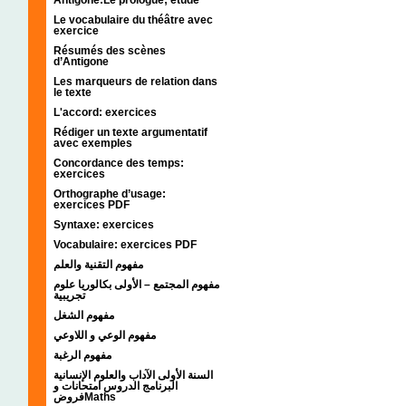
Le vocabulaire du théâtre avec
exercice
Résumés des scènes
d’Antigone
Les marqueurs de relation dans
le texte
L'accord: exercices
Rédiger un texte argumentatif
avec exemples
Concordance des temps:
exercices
Orthographe d’usage:
exercices PDF
Syntaxe: exercices
Vocabulaire: exercices PDF
مفهوم التقنية والعلم
مفهوم المجتمع – الأولى بكالوريا علوم
تجريبية
مفهوم الشغل
مفهوم الوعي و اللاوعي
مفهوم الرغبة
السنة الأولى الآداب والعلوم الإنسانية
البرنامج الدروس امتحانات و
فروضMaths