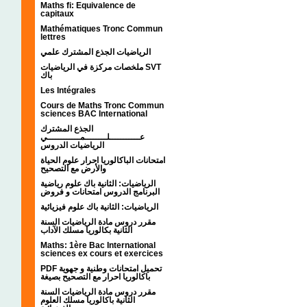
Maths fi: Equivalence de
capitaux
Mathématiques Tronc Commun
lettres
الرياضيات الجذع المشترك علمي
ملخصات مركزة في الرياضيات SVT
باك
Les Intégrales
Cours de Maths Tronc Commun
sciences BAC International
الجذع المشترك
عـــــــــــلــــــــمــــــــــــي
الرياضيات الدروس
امتحانات الباكالوريا احرار علوم الحياة
والأرض مع التصحيح
الرياضيات: الثانية باك علوم رياضية
البرنامج الدروس امتحانات و فروض
الرياضيات: الثانية باك علوم فيزيائية
مقرر دروس مادة الرياضيات السنة
الثانية بكالوريا مسلك الآداب
Maths: 1ère Bac International
sciences ex cours et exercices
PDF تحميل امتحانات وطنية و جهوية
باكالوريا احرار مع التصحيح بصيغة
مقرر دروس مادة الرياضيات السنة
الثانية باكالوريا مسلك العلوم