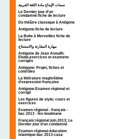
سمات الإبداع مادة اللغة العربية
Le Dernier jour d'un
condamné:fiche de lecture
Du théâtre classique à Antigone
Antigone:fiche de lecture
La Boite à Merveilles fiche de
lecture
مهارة المقارنة والاستنتاج
Antigone de Jean Anouilh:
Etude,exercices et examens
corrigés
Antigone: Projet, fiches et
contrôles
La littérature maghrébine
d'expression française
Antigone:Examen régional et
corrigé
Les figures de style; cours et
exercices
Examen régional - français -
bac 2013 - fès-boulmane
Français:régional juin 2013; Le
Dernier jour d'un condamné
Examen régional-éducation
islamique-bac 2013-casa