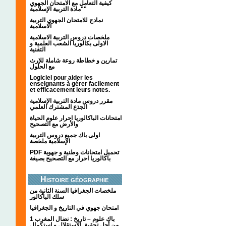
كيفية التعامل مع الامتحان الجهوي
"مادة التربية الإسلامية"
نمادج للامتحان الجهوي التربية
الاسلامية
ملخصات دروس التربية الاسلامية
الاولى بكالوريا الشعب العلمية و
التقنية
تمارين و خطاطة روعة شاملة للإرث
مع الحلول
Logiciel pour aider les
enseignants à gérer facilement
et efficacement leurs notes.
مقرر دروس مادة التربية الإسلامية
الجذع المشترك العلمي
امتحانات الباكالوريا احرار علوم الحياة
والأرض مع التصحيح
اولى باك جميع دروس التربية
الإسلامية ملخصة
PDF تحميل امتحانات وطنية و جهوية
باكالوريا احرار مع التصحيح بصيغة
Histoire géographie
ملخصات الجغرافيا السنة الثانية من
سلك الباكالور
امتحان جهوي في التاريخ و الجغرافيا
1 باك علوم – تاريخ : نضال المغرب
من أجل تحقيق الاستقلال و استكمال