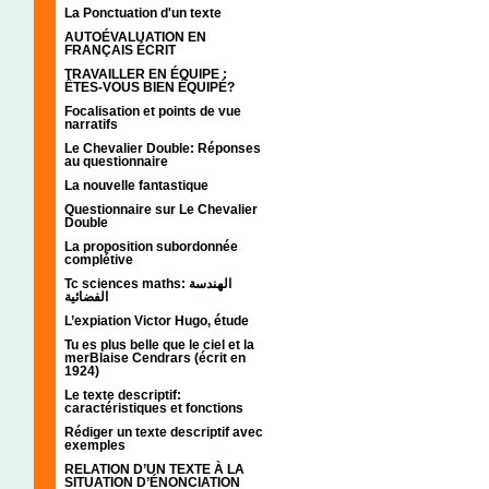
La Ponctuation d'un texte
AUTOÉVALUATION EN
FRANÇAIS ÉCRIT
TRAVAILLER EN ÉQUIPE :
ÊTES-VOUS BIEN ÉQUIPÉ?
Focalisation et points de vue
narratifs
Le Chevalier Double: Réponses
au questionnaire
La nouvelle fantastique
Questionnaire sur Le Chevalier
Double
La proposition subordonnée
complétive
Tc sciences maths: الهندسة
الفضائية
L’expiation Victor Hugo, étude
Tu es plus belle que le ciel et la
merBlaise Cendrars (écrit en
1924)
Le texte descriptif:
caractéristiques et fonctions
Rédiger un texte descriptif avec
exemples
RELATION D’UN TEXTE À LA
SITUATION D’ÉNONCIATION