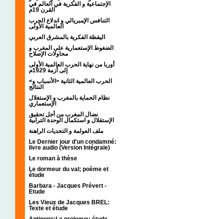
الإجتماعية و الفكرية في العالم في
القرن 19م
التنافس الإمبريالي و اندلاع الحرب
العالمية الأولى
اليقظة الفكرية بالمشرق العربي
الضغوط الإستعمارية على المغرب و
محاولات الإصلاح
أوربا من نهاية الحرب العالمية الأولى
إلى أزمة 1929م
<الحرب العالمية الثانية <الأسباب و
النتائج
نظام الحماية بالمغرب و الإستغلال
الإستعماري
نضال المغرب من أجل تحقيق
الإستقلال و استكمال الوحدة الترابية
ملف العولمة و التحديات الراهنة
Le Dernier jour d'un condamné:
livre audio (Version Intégrale)
Le roman à thèse
Le dormeur du val; poème et
étude
Barbara - Jacques Prévert -
Etude
Les Vieux de Jacques BREL:
Texte et étude
Antigone:Le prologue; étude