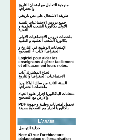
منهجية التعامل مع امتحان التاريخ
والجغرافيا
طريقة الاشتغال على نص تاريخي
جميع دروس الاجتماعيات للسنة
الاولى بكالوريا الشعب العلمية و
التقنية
ملخصات دروس الاجتماعيات الاولى
بكالوريا الشعب العلمية و التقنية
الإمتحانات الوطنية في التاريخ و
الجغرافيا الآداب + التصحيح
Logiciel pour aider les
enseignants à gérer facilement
et efficacement leurs notes.
الجذع المشترك آداب
الاجتماعيات:الجغرافيا والتاريخ
السنة الثانية من سلك الباكالوريا
ملخصات الجغرافيا
امتحانات الباكالوريا احرار علوم الحياة
والأرض مع التصحيح
PDF تحميل امتحانات وطنية و جهوية
باكالوريا احرار مع التصحيح بصيغة
L'arabe
جدلية التواصل
Note 43 sur l'architecture
pédagogique et l'organisation