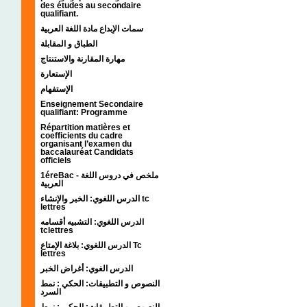
des études au secondaire
qualifiant.
سمات الإبداع مادة اللغة العربية
الطباق و المقابلة
مهارة المقارنة والاستنتاج
الإستعارة
الإستفهام
Enseignement Secondaire
qualifiant: Programme
Répartition matières et
coefficients du cadre
organisant l’examen du
baccalauréat Candidats
officiels
1éreBac - ملخص في دروس اللغة
العربية
الدرس اللغوي: الخبر والإنشاء tc
lettres
الدرس اللغوي: التشبيه أقسامه
tclettres
الدرس اللغوي: بلاغة الإمتاع Tc
lettres
الدرس الغوي: أغراض الخبر
النصوص و التطبيقات: الحكي : نمط
السرد
النصوص و التطبيقات: الحكي : نمط