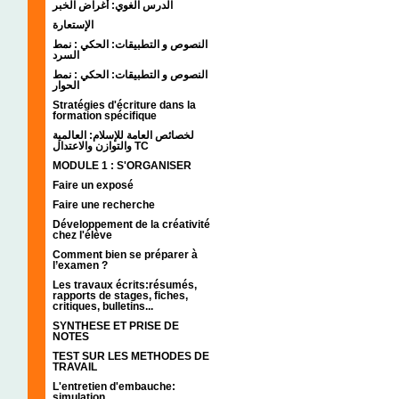
الدرس الغوي: أغراض الخبر
الإستعارة
النصوص و التطبيقات: الحكي : نمط
السرد
النصوص و التطبيقات: الحكي : نمط
الحوار
Stratégies d'écriture dans la
formation spécifique
لخصائص العامة للإسلام: العالمية
والتوازن والاعتدال TC
MODULE 1 : S'ORGANISER
Faire un exposé
Faire une recherche
Développement de la créativité
chez l'élève
Comment bien se préparer à
l’examen ?
Les travaux écrits:résumés,
rapports de stages, fiches,
critiques, bulletins...
SYNTHESE ET PRISE DE
NOTES
TEST SUR LES METHODES DE
TRAVAIL
L'entretien d'embauche:
simulation