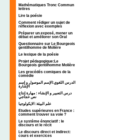
Mathématiques Tronc Commun
lettres
Lire la poésie
Comment rédiger un sujet de
réflexion avec exemples
Préparer un exposé, mener un
débat et améliorer son Oral
Questionnaire sur Le Bourgeois
gentilhomme de Molière
Le lexique de la poésie
Projet pédagogique:Le
Bourgeois gentilhomme Molière
Les procédés comiques de la
comédie
الدرس اللغوي:الإسم الموصول و إسم
الإشارة
درس التعبير و الإنشاء : مهارة إنتاج
نص حجاجي
علم البيئة: الايكولوجيا
Etudes supérieures en France :
comment trouver sa voie ?
Le système énonciatif : le
discours et le récit
Le discours direct et indirect:
cours et exercices