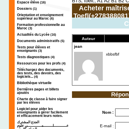
BTS, toeic, A1 A2 B1 B2 C
Espace éléve
(16)
Acheter maîtris
Dossiers
(1)
Toefl(+278388081
Orientation et enseignement
supérieur au Maroc
(6)
C
Formation professionnelle au
Maroc
(3)
Actualités du Lycée
(16)
Auteur
Documents administratifs
(5)
jean
Tests pour élèves et
enseignants
(3)
xbbsfbf
Tests diagnostiques
(4)
Ressources pour les profs
(4)
Téléchargez des documents,
des tests, des devoirs, des
logiciels...
(4)
Bibliothèque virtuelle
Dernières pages et billets
ajoutés
Répon
Charte de classe à faire signer
par les élèves
Logiciel pour aider les
Nom :
enseignants à gérer facilement
et efficacement leurs notes.
الجذع المشترك
عـــــــــــلــــــــمــــــــــــي علوم
E-mail :
الحياة والارض