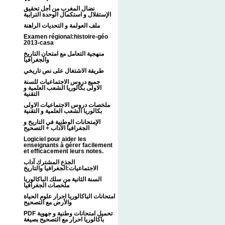
نضال المغرب من أجل تحقيق
الإستقلال و استكمال الوحدة الترابية
ملف العولمة و التحديات الراهنة
Examen régional:histoire-géo
2013-casa
منهجية التعامل مع امتحان التاريخ
والجغرافيا
طريقة الاشتغال على نص تاريخي
جميع دروس الاجتماعيات للسنة
الاولى بكالوريا الشعب العلمية و
التقنية
ملخصات دروس الاجتماعيات الاولى
بكالوريا الشعب العلمية و التقنية
الإمتحانات الوطنية في التاريخ و
الجغرافيا الآداب + التصحيح
Logiciel pour aider les
enseignants à gérer facilement
et efficacement leurs notes.
الجذع المشترك آداب
الاجتماعيات:الجغرافيا والتاريخ
السنة الثانية من سلك الباكالوريا
ملخصات الجغرافيا
امتحانات الباكالوريا احرار علوم الحياة
والأرض مع التصحيح
PDF تحميل امتحانات وطنية و جهوية
باكالوريا احرار مع التصحيح بصيغة