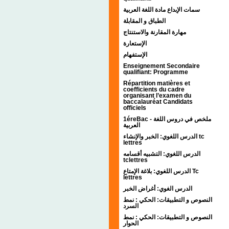
سمات الإبداع مادة اللغة العربية
الطباق و المقابلة
مهارة المقارنة والاستنتاج
الإستعارة
الإستفهام
Enseignement Secondaire
qualifiant: Programme
Répartition matières et
coefficients du cadre
organisant l’examen du
baccalauréat Candidats
officiels
1éreBac - ملخص في دروس اللغة
العربية
الدرس اللغوي: الخبر والإنشاء tc
lettres
الدرس اللغوي: التشبيه أقسامه
tclettres
الدرس اللغوي: بلاغة الإمتاع Tc
lettres
الدرس الغوي: أغراض الخبر
النصوص و التطبيقات: الحكي : نمط
السرد
النصوص و التطبيقات: الحكي : نمط
الحوار