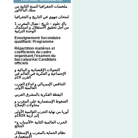
ملخصات الجغرافيا السنة الثانية من
سلك الباكالور
امتحان جهوي في التاريخ و الجغرافيا
1 باك علوم – تاريخ : نضال المغرب
من أجل تحقيق الاستقلال و استكمال
الوحدة الترابية
Enseignement Secondaire
qualifiant: Programme
Répartition matières et
coefficients du cadre
organisant l’examen du
baccalauréat Candidats
officiels
التحولات الإقتصادية و المالية و
الإجتماعية و الفكرية في العالم في
القرن 19م
التنافس الإمبريالي و اندلاع الحرب
العالمية الأولى
اليقظة الفكرية بالمشرق العربي
الضغوط الإستعمارية على المغرب و
محاولات الإصلاح
أوربا من نهاية الحرب العالمية الأولى
إلى أزمة 1929م
<الحرب العالمية الثانية <الأسباب و
النتائج
نظام الحماية بالمغرب و الإستغلال
الإستعماري