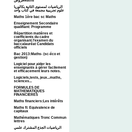
فروضMaths
الرياضيات لمستوى الثانية بكالوريا
علوم تجريبية مجمعة في كتاب واحد
Maths 1ère bac sc Maths
Enseignement Secondaire
qualifiant: Programme
Répartition matières et
coefficients du cadre
organisant l’examen du
baccalauréat Candidats
officiels
Bac 2013:Maths- (sc-éco et
gestion)
Logiciel pour aider les
enseignants à gérer facilement
et efficacement leurs notes.
Logiciels,tests, jeux...maths,
sciences...
FORMULES DE
MATHEMATIQUES
FINANCIERES
Maths financiers:Les intérêts
Maths fi: Equivalence de
capitaux
Mathématiques Tronc Commun
lettres
الرياضيات الجذع المشترك علمي