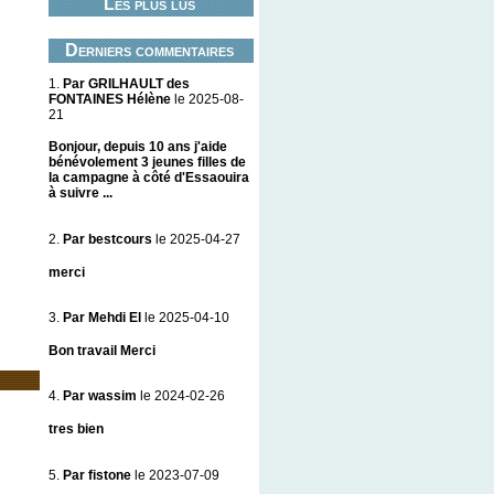
Les plus lus
Derniers commentaires
1.
Par GRILHAULT des
FONTAINES Hélène
le 2025-08-
21
Bonjour, depuis 10 ans j'aide
bénévolement 3 jeunes filles de
la campagne à côté d'Essaouira
à suivre ...
2.
Par bestcours
le 2025-04-27
merci
3.
Par Mehdi El
le 2025-04-10
Bon travail Merci
4.
Par wassim
le 2024-02-26
tres bien
5.
Par fistone
le 2023-07-09