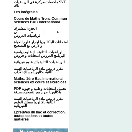
ملخصات مركزة في الرياضيات SVT
باك
Les Intégrales
Cours de Maths Tronc Commun
sciences BAC International
الجذع المشترك
عـــــــــــلــــــــمــــــــــــي
الرياضيات الدروس
امتحانات الباكالوريا احرار علوم الحياة
والأرض مع التصحيح
الرياضيات: الثانية باك علوم رياضية
البرنامج الدروس امتحانات و فروض
الرياضيات: الثانية باك علوم فيزيائية
مقرر دروس مادة الرياضيات السنة
الثانية بكالوريا مسلك الآداب
Maths: 1ère Bac International
sciences ex cours et exercices
PDF تحميل امتحانات وطنية و جهوية
باكالوريا احرار مع التصحيح بصيغة
مقرر دروس مادة الرياضيات السنة
الثانية باكالوريا مسلك العلوم
الفيزيائية
Épreuves du bac et correction,
toutes options et toutes
matières
Histoire géographie