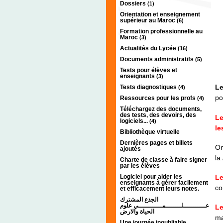
Dossiers
(1)
Orientation et enseignement
supérieur au Maroc
(6)
Formation professionnelle au
Maroc
(3)
Actualités du Lycée
(16)
Documents administratifs
(5)
Tests pour élèves et
enseignants
(3)
Le
Tests diagnostiques
(4)
po
Ressources pour les profs
(4)
Téléchargez des documents,
des tests, des devoirs, des
Le
logiciels...
(4)
le
Bibliothèque virtuelle
Dernières pages et billets
On
ajoutés
la
Charte de classe à faire signer
par les élèves
Le
Logiciel pour aider les
enseignants à gérer facilement
co
et efficacement leurs notes.
الجذع المشترك
عـــــــــــلــــــــمــــــــــــي علوم
L
الحياة والارض
ma
Une journée inoubliable