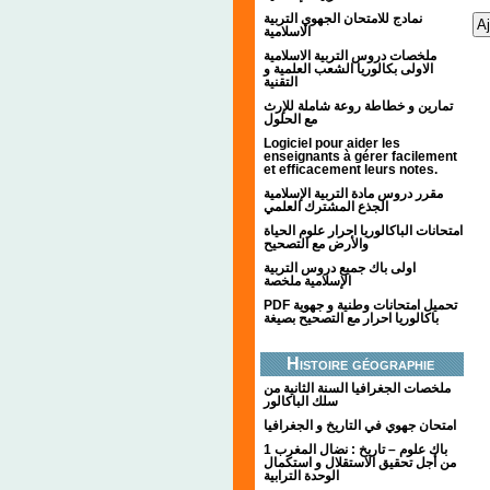
نمادج للامتحان الجهوي التربية
الاسلامية
ملخصات دروس التربية الاسلامية
الاولى بكالوريا الشعب العلمية و
التقنية
تمارين و خطاطة روعة شاملة للإرث
مع الحلول
Logiciel pour aider les
enseignants à gérer facilement
et efficacement leurs notes.
مقرر دروس مادة التربية الإسلامية
الجذع المشترك العلمي
امتحانات الباكالوريا احرار علوم الحياة
والأرض مع التصحيح
اولى باك جميع دروس التربية
الإسلامية ملخصة
PDF تحميل امتحانات وطنية و جهوية
باكالوريا احرار مع التصحيح بصيغة
Histoire géographie
ملخصات الجغرافيا السنة الثانية من
سلك الباكالور
امتحان جهوي في التاريخ و الجغرافيا
1 باك علوم – تاريخ : نضال المغرب
من أجل تحقيق الاستقلال و استكمال
الوحدة الترابية