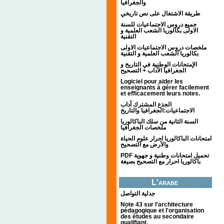
والجغرافيا
طريقة الاشتغال على نص تاريخي
جميع دروس الاجتماعيات للسنة
الاولى بكالوريا الشعب العلمية و
التقنية
ملخصات دروس الاجتماعيات الاولى
بكالوريا الشعب العلمية و التقنية
الإمتحانات الوطنية في التاريخ و
الجغرافيا الآداب + التصحيح
Logiciel pour aider les
enseignants à gérer facilement
et efficacement leurs notes.
الجذع المشترك آداب
الاجتماعيات:الجغرافيا والتاريخ
السنة الثانية من سلك الباكالوريا
ملخصات الجغرافيا
امتحانات الباكالوريا احرار علوم الحياة
والأرض مع التصحيح
PDF تحميل امتحانات وطنية و جهوية
باكالوريا احرار مع التصحيح بصيغة
L'arabe
جدلية التواصل
Note 43 sur l'architecture
pédagogique et l'organisation
des études au secondaire
qualifiant.