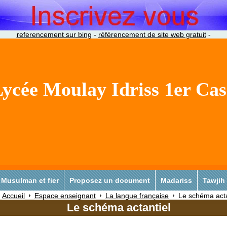
referencement sur bing
-
référencement de site web gratuit
-
ycée Moulay Idriss 1er Ca
Musulman et fier
Proposez un document
Madariss
Tawjih
Accueil
Espace enseignant
La langue française
Le schéma acta
Le schéma actantiel