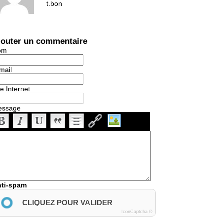
t.bon
jouter un commentaire
om
mail
te Internet
essage
ti-spam
CLIQUEZ POUR VALIDER
IconCaptcha ©