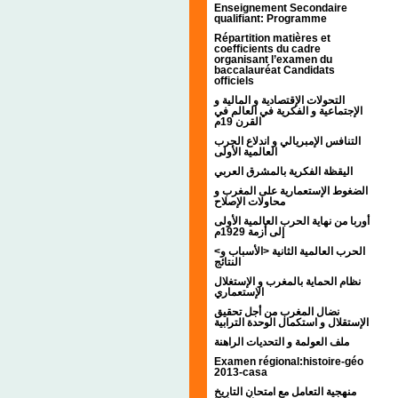
Enseignement Secondaire
qualifiant: Programme
Répartition matières et
coefficients du cadre
organisant l’examen du
baccalauréat Candidats
officiels
التحولات الإقتصادية و المالية و
الإجتماعية و الفكرية في العالم في
القرن 19م
التنافس الإمبريالي و اندلاع الحرب
العالمية الأولى
اليقظة الفكرية بالمشرق العربي
الضغوط الإستعمارية على المغرب و
محاولات الإصلاح
أوربا من نهاية الحرب العالمية الأولى
إلى أزمة 1929م
<الحرب العالمية الثانية <الأسباب و
النتائج
نظام الحماية بالمغرب و الإستغلال
الإستعماري
نضال المغرب من أجل تحقيق
الإستقلال و استكمال الوحدة الترابية
ملف العولمة و التحديات الراهنة
Examen régional:histoire-géo
2013-casa
منهجية التعامل مع امتحان التاريخ