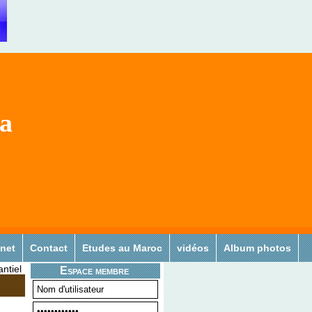
sa
 net
Contact
Etudes au Maroc
vidéos
Album photos
ntiel
Espace membre